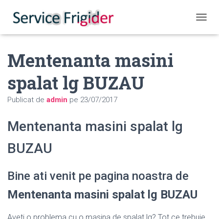
COMUT
Mentenanta masini
spalat lg BUZAU
Publicat de
admin
pe
23/07/2017
Mentenanta masini spalat lg
BUZAU
Bine ati venit pe pagina noastra de
Mentenanta masini spalat lg BUZAU
Aveti o problema cu o masina de spalat lg? Tot ce trebuie