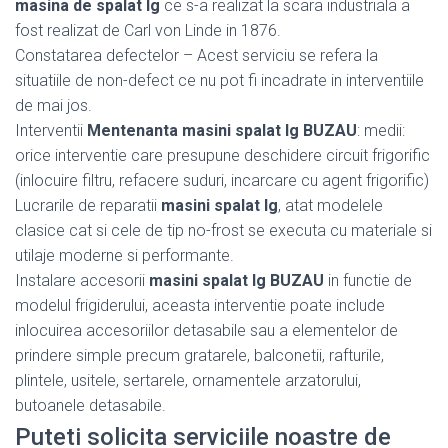
masina de spalat lg
ce s-a realizat la scara industriala a
fost realizat de Carl von Linde in 1876.
Constatarea defectelor – Acest serviciu se refera la
situatiile de non-defect ce nu pot fi incadrate in interventiile
de mai jos.
Interventii
Mentenanta masini spalat lg BUZAU
: medii:
orice interventie care presupune deschidere circuit frigorific
(inlocuire filtru, refacere suduri, incarcare cu agent frigorific)
Lucrarile de reparatii
masini spalat lg
, atat modelele
clasice cat si cele de tip no-frost se executa cu materiale si
utilaje moderne si performante.
Instalare accesorii
masini spalat lg BUZAU
in functie de
modelul frigiderului, aceasta interventie poate include
inlocuirea accesoriilor detasabile sau a elementelor de
prindere simple precum gratarele, balconetii, rafturile,
plintele, usitele, sertarele, ornamentele arzatorului,
butoanele detasabile.
Puteti solicita serviciile noastre de