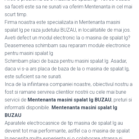
sa faceti este sa ne sunati va oferim Mentenanta in cel mai
scurt timp.
Firma noastra este specializata in Mentenanta masini
spalat lg pe raza judetului BUZAU, in localitatiile de mai jos.
Aveti defect un modul electronic la o masina de spalat lg?
Deasemenea schimbam sau reparam module electronice
pentru masini spalat lg
Schimbam placi de baza pentru masini spalat lg. Asadar,
daca vi s-a ars placa de baza de la o masina de spalat lg,
este suficient sa ne sunati.
Inca de la infiintarea companiei noastre, obiectivul nostru a
fost si ramane servirea clientilor nostrii cu cele mai bune
servicii de
Mentenanta masini spalat lg BUZAU
, preturi si
informatii disponibile.
Mentenanta masini spalat lg
BUZAU
Aparatele electrocasnice de tip masina de spalat lg au
devenit tot mai performante, astfel ca o masina de spalat
lg necesita multa experienta si o colaborare stransa si