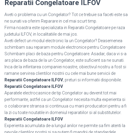
Reparatii Congelatoare ILFOV
Aveti o problema cu un Congelator? Tot ce trebuie sa faceti este sa
ne sunati va oferim Reparare in cel mai scurt timp.
Firma noastra este specializata in Reparatii Congelatoare pe raza
judetului ILFOV, in localitatiile de mai jos.
Aveti defect un modul electronic la un Congelator? Deasemenea
schimbam sau reparam module electronice pentru Congelatoare
Schimbam placi de baza pentru Congelatoare. Asadar, daca vi s-a
ars placa de baza de la un Congelator, este suficient sa ne sunati.
Inca de la infiintarea companiei noastre, obiectivul nostru a fost si
ramane servirea clientilor nostrii cu cele mai bune servicii de
Reparatii Congelatoare ILFOV
, preturi si informatii disponibile.
Reparatii Congelatoare ILFOV
Aparatele electrocasnice de tip Congelator au devenit tot mai
performante, astfel ca un Congelator necesita multa experienta si
o colaborare stransa si continuua cu marii producatori pentru a fi
la zi cu toate noutatile in domeniul reparatiilor si al substitutelor.
Reparatii Congelatoare ILFOV
Experienta acumulata de-a lungul anilor ne permite sa fim atenti la
nevoile clientilor nostrii si sa putem fi mandrii de standardele