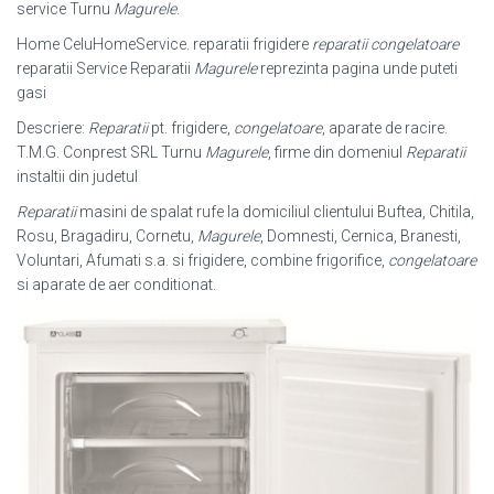
service Turnu
Magurele
.
Home CeluHomeService. reparatii frigidere
reparatii congelatoare
reparatii Service Reparatii
Magurele
reprezinta pagina unde puteti
gasi
Descriere:
Reparatii
pt. frigidere,
congelatoare
, aparate de racire.
T.M.G. Conprest SRL Turnu
Magurele
, firme din domeniul
Reparatii
instaltii din judetul
Reparatii
masini de spalat rufe la domiciliul clientului Buftea, Chitila,
Rosu, Bragadiru, Cornetu,
Magurele
, Domnesti, Cernica, Branesti,
Voluntari, Afumati s.a. si frigidere, combine frigorifice,
congelatoare
si aparate de aer conditionat.