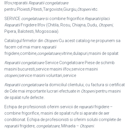
Ilfov,reparatii
Reparatii congelatoare
pentru:Ploiesti,Pitesti,Targoviste,Giurgiu,
Otopeni
etc.
SERVICE
congelatoare
si combine frigorifice.
Reparatii
placi
Reparatii
Frigidere Ilfov (Chitila, Rosu, Chiajna, Dudu,
Otopeni
,
Pipera, Balotesti, Mogosoaia).
Catalogul firmelor din
Otopeni
Cu acest catalog ne propunem sa
facem cel mai mare
reparatii
frigidere,combine,
congelatoare
,vitrine,dulapuri,masini de spalat
Reparatii congelatoare
Service Congelatoare Piese de schimb
masini bucuresti,service masini ilfov,service masini
otopeni
,service masini voluntari,
service
Reparatii congelatoare
la domiciliul clientului, cu factura si certificat
de Cele mai importante lucrari efectuate in
Otopeni
pentru masini
de spalat rufe defecte:.
Echipa de profesionisti oferim servicii de
reparatii
frigidere –
combine frigorifice, masini de spalat rufe si aparate de aer
conditionat. Echipa de profesionisti si oferim solutii complete de
reparatii
frigidere,
congelatoare
, Mihaela –
Otopeni
.