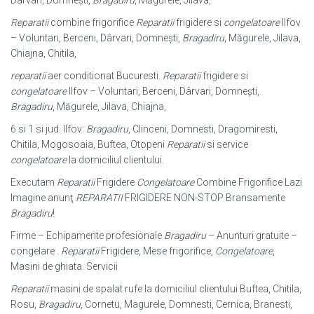
Dârvari, Domnești,
Bragadiru
, Măgurele, Jilava,
Reparatii
combine frigorifice
Reparatii
frigidere si
congelatoare
Ilfov
– Voluntari, Berceni, Dârvari, Domnești,
Bragadiru
, Măgurele, Jilava,
Chiajna, Chitila,
reparatii
aer conditionat Bucuresti.
Reparatii
frigidere si
congelatoare
Ilfov – Voluntari, Berceni, Dârvari, Domnești,
Bragadiru
, Măgurele, Jilava, Chiajna,
6 si 1 si jud. Ilfov:
Bragadiru
, Clinceni, Domnesti, Dragomiresti,
Chitila, Mogosoaia, Buftea, Otopeni
Reparatii
si service
congelatoare
la domiciliul clientului.
Executam
Reparatii
Frigidere
Congelatoare
Combine Frigorifice Lazi
Imagine anunţ
REPARATII
FRIGIDERE NON-STOP Bransamente
Bragadiru
!
Firme – Echipamente profesionale
Bragadiru
– Anunturi gratuite –
congelare .
Reparatii
Frigidere, Mese frigorifice,
Congelatoare
,
Masini de ghiata. Servicii
Reparatii
masini de spalat rufe la domiciliul clientului Buftea, Chitila,
Rosu,
Bragadiru
, Cornetu, Magurele, Domnesti, Cernica, Branesti,