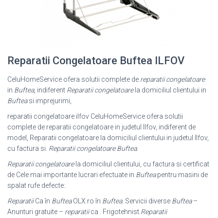
Reparatii Congelatoare Buftea ILFOV
CeluHomeService ofera solutii complete de
reparatii congelatoare
in
Buftea
, indiferent
Reparatii congelatoare
la domiciliul clientului in
Buftea
si imprejurimi
,
reparatii congelatoare ilfov CeluHomeService ofera solutii
complete de reparatii congelatoare in judetul Ilfov, indiferent de
model, Reparatii congelatoare la domiciliul clientului in judetul Ilfov,
cu factura si.
Reparatii congelatoare Buftea
.
Reparatii congelatoare
la domiciliul clientului, cu factura si certificat
de Cele mai importante lucrari efectuate in
Buftea
pentru masini de
spalat rufe defecte:.
Reparatii
Ca în
Buftea
OLX.ro în
Buftea
. Servicii diverse
Buftea
–
Anunturi gratuite –
reparatii
ca . Frigotehnist.
Reparatii