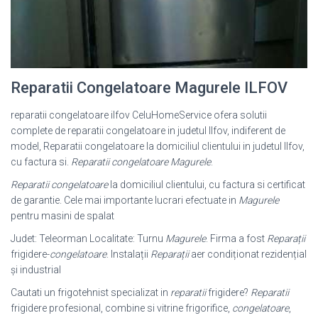
Reparatii Congelatoare Magurele ILFOV
reparatii congelatoare ilfov CeluHomeService ofera solutii
complete de reparatii congelatoare in judetul Ilfov, indiferent de
model, Reparatii congelatoare la domiciliul clientului in judetul Ilfov,
cu factura si.
Reparatii congelatoare Magurele
.
Reparatii congelatoare
la domiciliul clientului, cu factura si certificat
de garantie. Cele mai importante lucrari efectuate in
Magurele
pentru masini de spalat
Judet: Teleorman Localitate: Turnu
Magurele
. Firma a fost
Reparații
frigidere-
congelatoare
. Instalații
Reparații
aer condiționat rezidențial
și industrial
Cautati un frigotehnist specializat in
reparatii
frigidere?
Reparatii
frigidere profesional, combine si vitrine frigorifice,
congelatoare
,