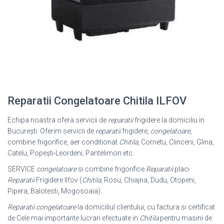
Reparatii Congelatoare Chitila ILFOV
Echipa noastra ofera servicii de
reparatii
frigidere la domiciliu in
București. Oferim servicii de
reparatii
frigidere,
congelatoare
,
combine frigorifice, aer conditionat
Chitila
, Cornetu, Clinceni, Glina,
Catelu, Popești-Leordeni, Pantelimon etc.
SERVICE
congelatoare
si combine frigorifice.
Reparatii
placi
Reparatii
Frigidere Ilfov (
Chitila
, Rosu, Chiajna, Dudu, Otopeni,
Pipera, Balotesti, Mogosoaia).
Reparatii congelatoare
la domiciliul clientului, cu factura si certificat
de Cele mai importante lucrari efectuate in
Chitila
pentru masini de