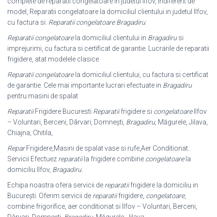
complete de reparatii congelatoare in judetul Ilfov, indiferent de
model, Reparatii congelatoare la domiciliul clientului in judetul Ilfov,
cu factura si.
Reparatii congelatoare Bragadiru
.
Reparatii congelatoare
la domiciliul clientului in
Bragadiru
si
imprejurimi, cu factura si certificat de garantie. Lucrarile de reparatii
frigidere, atat modelele clasice
Reparatii congelatoare
la domiciliul clientului, cu factura si certificat
de garantie. Cele mai importante lucrari efectuate in
Bragadiru
pentru masini de spalat
Reparatii
Frigidere Bucuresti
Reparatii
frigidere si
congelatoare
Ilfov
– Voluntari, Berceni, Dârvari, Domnești,
Bragadiru
, Măgurele, Jilava,
Chiajna, Chitila,
Repar
Frigidere,Masini de spalat vase si rufe,Aer Conditionat.
Servicii Efectuez
reparatii
la frigidere combine
congelatoare
la
domiciliu Ilfov,
Bragadiru
.
Echipa noastra ofera servicii de
reparatii
frigidere la domiciliu in
București. Oferim servicii de
reparatii
frigidere,
congelatoare
,
combine frigorifice, aer conditionat si Ilfov – Voluntari, Berceni,