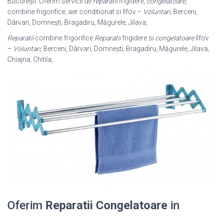
București. Oferim servicii de
reparatii
frigidere,
congelatoare
,
combine frigorifice, aer conditionat si Ilfov –
Voluntari
, Berceni,
Dârvari, Domnești, Bragadiru, Măgurele, Jilava,
Reparatii
combine frigorifice
Reparatii
frigidere si
congelatoare
Ilfov
–
Voluntari
, Berceni, Dârvari, Domnești, Bragadiru, Măgurele, Jilava,
Chiajna, Chitila,
Oferim
Reparatii Congelatoare
in