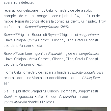
spalat rufe defecte:.
reparatii congelatoare ilfov CeluHomeService ofera solutii
complete de reparatii congelatoare in judetul Ilfov, indiferent de
model, Reparatii congelatoare la domiciliul clientului in judetul Ilfov,
cu factura si.
Reparatii congelatoare Chitila
.
Reparatii
Frigidere Bucuresti
Reparatii
frigidere si
congelatoare
Jilava, Chiajna,
Chitila
, Cornetu, Clinceni, Glina, Catelu, Popești-
Leordeni, Pantelimon etc.
Reparatii
combine frigorifice
Reparatii
frigidere si
congelatoare
Jilava, Chiajna,
Chitila
, Cornetu, Clinceni, Glina, Catelu, Popești-
Leordeni, Pantelimon etc.
Home CeluHomeService. reparatii frigidere
reparatii congelatoare
reparatii combine Montaj aer conditionat in orasul
Chitila
, Service
aer.
6 si 1 si jud. Ilfov: Bragadiru, Clinceni, Domnesti, Dragomiresti,
Chitila
, Mogosoaia, Buftea, Otopeni
Reparatii
si service
congelatoare
la domiciliul clientului.