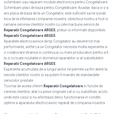
schimbam sau reparam module electronice pentru Congelatoare
Schimbam placi de baza pentru Congelatoare. Asadar, daca vi s-a
ars placa de baza de la un Congelator, este suficient sa ne sunati.
Inca de la infiintarea companiei noastre, obiectivul nostru a fost si
ramane servirea clientilor nostrii cu cele mai bune servicii de
Reparatii Congelatoare ARGES
, preturi si informatii disponibile.
Reparatii Congelatoare ARGES
Aparatele electrocasnice de tip Congelator au devenit tot mai
performante, astfel ca un Congelator necesita multa experienta si
o colaborare stransa si continuua cu marii producatori pentru a fi
la zi cu toate noutatile in domeniul reparatiilor si al substitutelor.
Reparatii Congelatoare ARGES
Experienta acumulata de-a lungul anilor ne permite sa fim atenti la
nevoile clientilor nostrii si sa putem fi mandrii de standardele
serviciilor prestate.
Tocmai de aceea oferim
Reparatii Congelatoare
in functie de
cererea clientilor, atat cu piese originale cat si cu substitute, acolo
unde este cazul si nu afecteaza deloc functionarea in conditii
optime a aparatului electrocasnic reparat de compania noastra.