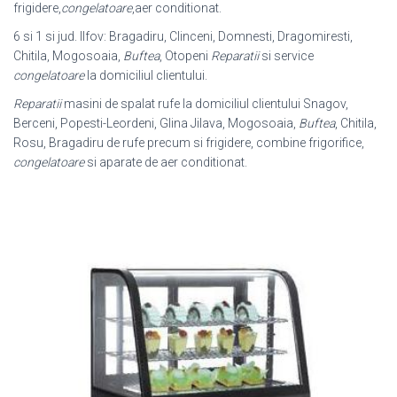
frigidere,
congelatoare
,aer conditionat.
6 si 1 si jud. Ilfov: Bragadiru, Clinceni, Domnesti, Dragomiresti,
Chitila, Mogosoaia,
Buftea
, Otopeni
Reparatii
si service
congelatoare
la domiciliul clientului.
Reparatii
masini de spalat rufe la domiciliul clientului Snagov,
Berceni, Popesti
-Leordeni, Glina Jilava, Mogosoaia,
Buftea
, Chitila,
Rosu, Bragadiru de rufe precum si frigidere, combine frigorifice,
congelatoare
si aparate de aer conditionat.