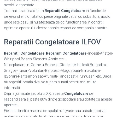
serviciilor prestate.
Tocmai de aceea oferim
Reparatii Congelatoare
in functie de
cererea clientilor, atat cu piese originale cat si cu substitute, acolo
unde este cazul si nu afecteaza deloc functionarea in conditii
optime a aparatului electrocasnic reparat de compania noastra.
Reparatii Congelatoare ILFOV
Reparatii Congelatoare
,
Reparam Congelatoare
-Indesit-Ariston-
Whirlpool-Bosch-Siemens-Arctic etc..
Ne deplasam in: Cornetu-Branesti-Otopeni-Mihailesti-Bragadiru-
Snagov-Tunari-Voluntari-Balotesti-Mogosoaia-Glina-Jilava-
Izvorani-Pantelimon sat-Afumati-Tancabesti-Frumusani etc. Daca
nu regasiti locatia dvs. va rugam sunati pentru mai multe
informatii.
Deja la jumatate secolului XX, aceste
Congelatoare
se
raspandisera si peste 80% dintre gospodarii erau dotate cu aceste
aparate.
Fie ca detineti o masina de spalat rufe,vase sau uscator noi va
ajutam sa o reparati!! In ultima vreme pe piata din Romania au