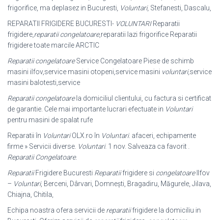
frigorifice, ma deplasez in Bucuresti,
Voluntari
, Stefanesti, Dascalu,
REPARATII FRIGIDERE BUCURESTI-
VOLUNTARI
Reparatii
frigidere,
reparatii congelatoare
,reparatii lazi frigorifice Reparatii
frigidere toate marcile ARCTIC
Reparatii congelatoare
Service Congelatoare Piese de schimb
masini ilfov,
service masini otopeni,service masini
voluntari
,service
masini balotesti,service
Reparatii congelatoare
la domiciliul clientului, cu factura si certificat
de garantie. Cele mai importante lucrari efectuate in
Voluntari
pentru masini de spalat rufe
Reparatii în
Voluntari
OLX.ro în
Voluntari
. afaceri, echipamente
firme » Servicii diverse.
Voluntari
. 1 nov. Salveaza ca favorit .
Reparatii Congelatoare
.
Reparatii
Frigidere Bucuresti
Reparatii
frigidere si
congelatoare
Ilfov
–
Voluntari
, Berceni, Dârvari, Domnești, Bragadiru, Măgurele, Jilava,
Chiajna, Chitila,
Echipa noastra ofera servicii de
reparatii
frigidere la domiciliu in