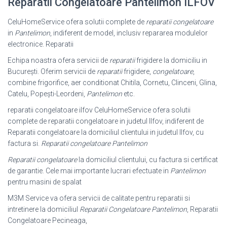
Reparatii Congelatoare Pantelimon ILFOV
CeluHomeService ofera solutii complete de
reparatii congelatoare
in
Pantelimon
, indiferent de model, inclusiv repararea modulelor
electronice. Reparatii
Echipa noastra ofera servicii de
reparatii
frigidere la domiciliu in
București. Oferim servicii de
reparatii
frigidere,
congelatoare
,
combine frigorifice, aer conditionat Chitila, Cornetu, Clinceni, Glina,
Catelu, Popești-Leordeni,
Pantelimon
etc.
reparatii congelatoare ilfov CeluHomeService ofera solutii
complete de reparatii congelatoare in judetul Ilfov, indiferent de
Reparatii congelatoare la domiciliul clientului in judetul Ilfov, cu
factura si.
Reparatii congelatoare Pantelimon
Reparatii congelatoare
la domiciliul clientului, cu factura si certificat
de garantie. Cele mai importante lucrari efectuate in
Pantelimon
pentru masini de spalat
M3M Service va ofera servicii de calitate pentru reparatii si
intretinere la domiciliul
Reparatii Congelatoare Pantelimon
, Reparatii
Congelatoare Pecineaga,