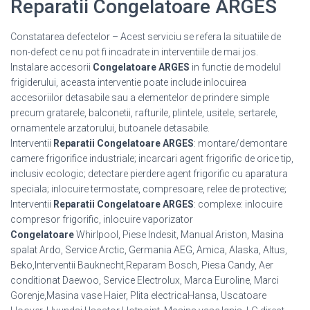
Reparatii Congelatoare ARGES
Constatarea defectelor – Acest serviciu se refera la situatiile de
non-defect ce nu pot fi incadrate in interventiile de mai jos.
Instalare accesorii
Congelatoare ARGES
in functie de modelul
frigiderului, aceasta interventie poate include inlocuirea
accesoriilor detasabile sau a elementelor de prindere simple
precum gratarele, balconetii, rafturile, plintele, usitele, sertarele,
ornamentele arzatorului, butoanele detasabile.
Interventii
Reparatii Congelatoare ARGES
: montare/demontare
camere frigorifice industriale; incarcari agent frigorific de orice tip,
inclusiv ecologic; detectare pierdere agent frigorific cu aparatura
speciala; inlocuire termostate, compresoare, relee de protective;
Interventii
Reparatii Congelatoare ARGES
: complexe: inlocuire
compresor frigorific, inlocuire vaporizator
Congelatoare
Whirlpool, Piese Indesit, Manual Ariston, Masina
spalat Ardo, Service Arctic, Germania AEG, Amica, Alaska, Altus,
Beko,Interventii Bauknecht,Reparam Bosch, Piesa Candy, Aer
conditionat Daewoo, Service Electrolux, Marca Euroline, Marci
Gorenje,Masina vase Haier, Plita electricaHansa, Uscatoare