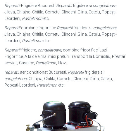
Reparatii
Frigidere Bucuresti
Reparatii
frigidere si
congelatoare
Jilava, Chiajna, Chitila, Cornetu, Clinceni, Glina, Catelu, Popești-
Leordeni,
Pantelimon
etc.
Reparatii
combine frigorifice
Reparatii
frigidere si
congelatoare
Jilava, Chiajna, Chitila, Cornetu, Clinceni, Glina, Catelu, Popești-
Leordeni,
Pantelimon
etc.
Reparatii
frigidere,
congelatoare
, combine frigorifice, Lazi
Frigorifice, A la cele mai mici preturi Transport la Domiciliu, Prestari
servicii, Casnice,
Pantelimon
, Ilfov.
reparatii
aer conditionat Bucuresti.
Reparatii
frigidere si
congelatoare
Chiajna, Chitila, Cornetu, Clinceni, Glina, Catelu,
Popești-Leordeni,
Pantelimon
etc.