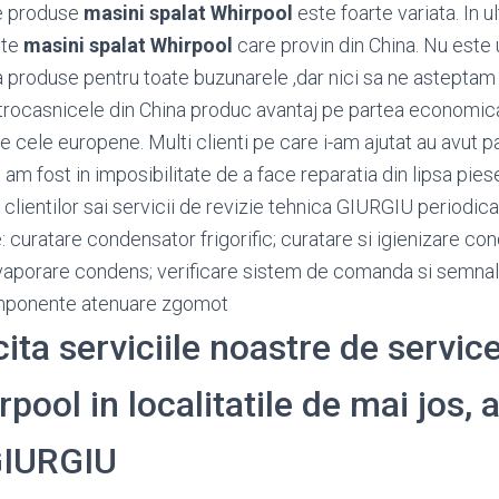
e produse
masini spalat Whirpool
este foarte variata. In 
lte
masini spalat Whirpool
care provin din China. Nu este u
roduse pentru toate buzunarele ,dar nici sa ne asteptam 
trocasnicele din China produc avantaj pe partea economica ,
e cele europene. Multi clienti pe care i-am ajutat au avut p
am fost in imposibilitate de a face reparatia din lipsa pie
 clientilor sai servicii de revizie tehnica GIURGIU periodic
: curatare condensator frigorific; curatare si igienizare c
vaporare condens; verificare sistem de comanda si semnali
omponente atenuare zgomot
cita serviciile noastre de servic
pool in localitatile de mai jos, a
GIURGIU