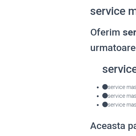
service 
Oferim
se
urmatoarel
servic
service mas
service mas
service mas
Aceasta pa