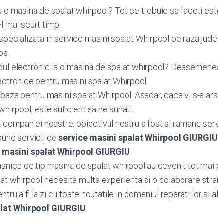
 o masina de spalat whirpool? Tot ce trebuie sa faceti est
l mai scurt timp.
specializata in service masini spalat Whirpool pe raza jude
os.
dul electronic la o masina de spalat whirpool? Deasemen
ctronice pentru masini spalat Whirpool
aza pentru masini spalat Whirpool. Asadar, daca vi s-a ars
hirpool, este suficient sa ne sunati.
ea companiei noastre, obiectivul nostru a fost si ramane serv
bune servicii de
service masini spalat Whirpool GIURGIU
e masini spalat Whirpool GIURGIU
snice de tip masina de spalat whirpool au devenit tot mai 
at whirpool necesita multa experienta si o colaborare stra
tru a fi la zi cu toate noutatile in domeniul reparatiilor si al
alat Whirpool GIURGIU