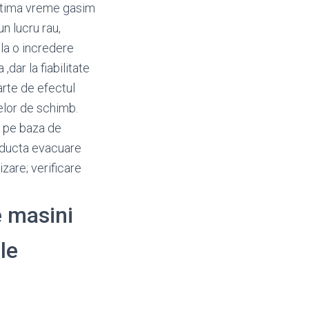
ultima vreme gasim
n lucru rau,
la o incredere
dar la fiabilitate
arte de efectul
selor de schimb.
a pe baza de
onducta evacuare
zare; verificare
e masini
le