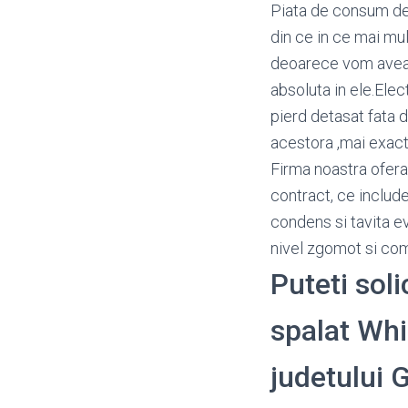
Piata de consum d
din ce in ce mai mu
deoarece vom avea p
absoluta in ele.Elec
pierd detasat fata d
acestora ,mai exact 
Firma noastra ofera
contract, ce include
condens si tavita e
nivel zgomot si c
Puteti soli
spalat Whir
judetului 