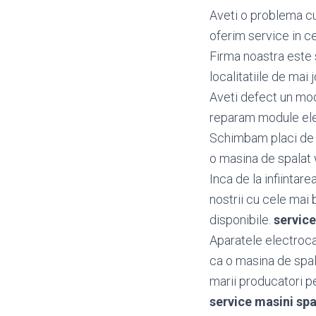
Aveti o problema cu
oferim service in ce
Firma noastra este 
localitatiile de mai j
Aveti defect un mo
reparam module ele
Schimbam placi de b
o masina de spalat w
Inca de la infiintar
nostrii cu cele mai 
disponibile.
servic
Aparatele electroca
ca o masina de spal
marii producatori pen
service masini sp