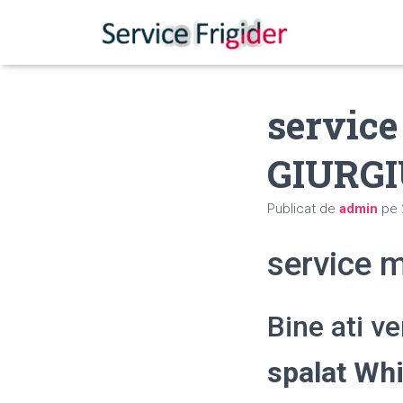
service
GIURG
Publicat de
admin
pe
service 
Bine ati v
spalat Wh