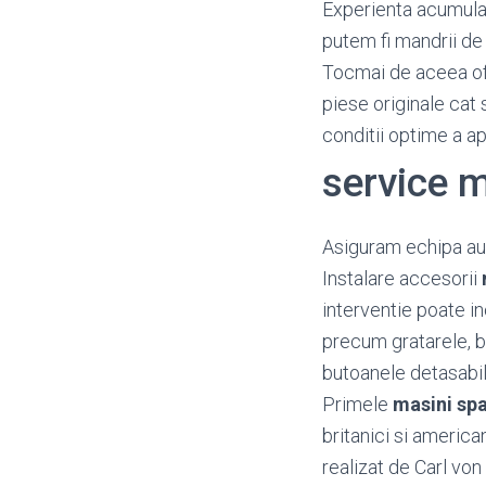
Experienta acumulata
putem fi mandrii de 
Tocmai de aceea o
piese originale cat 
conditii optime a a
service 
Asiguram echipa aut
Instalare accesorii
interventie poate i
precum gratarele, bal
butoanele detasabil
Primele
masini spa
britanici si america
realizat de Carl von