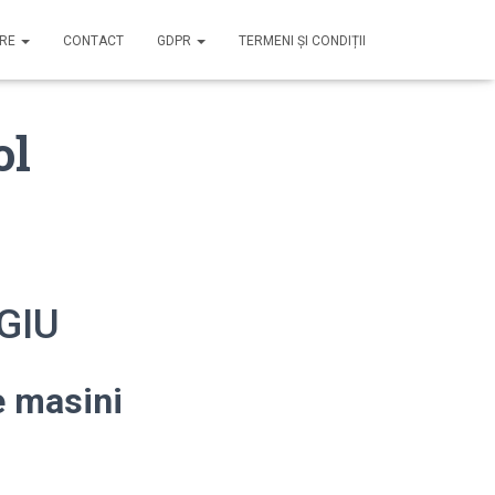
IRE
CONTACT
GDPR
TERMENI ȘI CONDIȚII
ol
RGIU
e masini