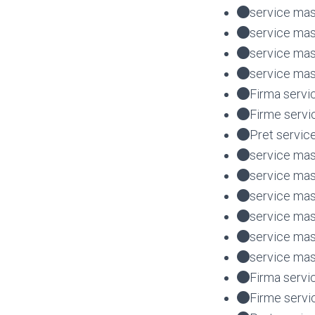
service mas
service mas
service ma
service mas
Firma servi
Firme servi
Pret servic
service mas
service mas
service mas
service mas
service ma
service mas
Firma servi
Firme servi