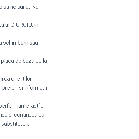
e sa ne sunati va
tului GIURGIU, in
ea schimbam sau
 placa de baza de la
irea clientilor
, preturi si informatii
performante, astfel
nsa si continuua cu
 substitutelor.