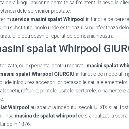
 de-a lungul anilor ne permite sa fim atenti la nevoile client
standardele serviciilor prestate.
ferim
service masini spalat Whirpool
in functie de cererea
si cu substitute, acolo unde este cazul si nu afecteaza del
paratului electrocasnic reparat de compania noastra.
masini spalat Whirpool GIU
orizata, cu experienta, pentru reparatii
masini spalat Whi
masini spalat Whirpool GIURGIU
in functie de modelul fri
nclude inlocuirea accesoriilor detasabile sau a elementelor
conetii, rafturile, plintele, usitele, sertarele, ornamentele a
e.
lat Whirpool
au aparut la inceputul secolului XIX si au fos
ni. Insa
masina de spalat whirpool
ce s-a realizat la scara 
 Linde in 1876.