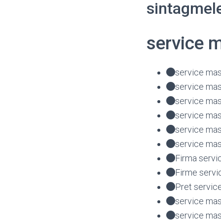
sintagmele
service 
service mas
service mas
service mas
service mas
service ma
service mas
Firma servi
Firme servi
Pret servic
service mas
service mas