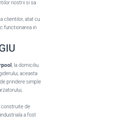
ilor nostrii si sa
 clientilor, atat cu
oc functionarea in
RGIU
rpool
, la domiciliu.
giderului, aceasta
 de prindere simple
rzatorului,
t construite de
industriala a fost