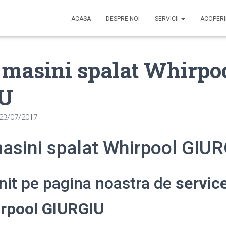
ACASA
DESPRE NOI
SERVICII
ACOPER
 masini spalat Whirpo
IU
23/07/2017
masini spalat Whirpool GIU
enit pe pagina noastra de
servic
irpool GIURGIU