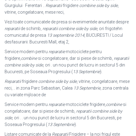
Giurgiului · Ferentari ..
Reparatii
frigidere
combine side by side
,
vitrine, congelatoare, mese reci,
Vezi toate comunicatele de presa si evenimentele anuntate despre
reparatii
de schimb,
reparatii combine side by side
, ori frigotehn
comunicatul de presa
13 septembrie 2014
, BUCURESTI / Locul
desfasurarii: Bucuresti Mall, etaj 2,
Service modern pentru
reparatie
motociclete pentru
frigidere,
combine
si congelatoare, dar si piese de schimb,
reparatii
combine side by side
, ori . un nou punct de lucru in sectorul 5 din
Bucuresti, pe Soseaua Progresului (
13 Septembrie
).
Reparatii
frigidere
combine side by side
, vitrine, congelatoare, mese
reci, .. in zona Parc Sebastian, Calea
13 Septembrie
, zona centrala
cu variate mijloace de
Service modern pentru
reparatie
motociclete frigidere,
combine
si
congelatoare
, dar si piese de schimb,
reparatii combine side by
side
, ori . . un nou punct de lucru in sectorul 5 din Bucuresti, pe
Soseaua Progresului (
13 Septembrie
).
Listare comunicate de la
Reparatii
Frigidere – la noi frigul este