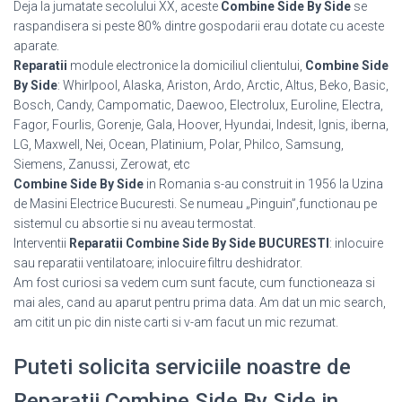
Deja la jumatate secolului XX, aceste
Combine Side By Side
se
raspandisera si peste 80% dintre gospodarii erau dotate cu aceste
aparate.
Reparatii
module electronice la domiciliul clientului,
Combine Side
By Side
: Whirlpool, Alaska, Ariston, Ardo, Arctic, Altus, Beko, Basic,
Bosch, Candy, Campomatic, Daewoo, Electrolux, Euroline, Electra,
Fagor, Fourlis, Gorenje, Gala, Hoover, Hyundai, Indesit, Ignis, iberna,
LG, Maxwell, Nei, Ocean, Platinium, Polar, Philco, Samsung,
Siemens, Zanussi, Zerowat, etc
Combine Side By Side
in Romania s-au construit in 1956 la Uzina
de Masini Electrice Bucuresti. Se numeau „Pinguin”,functionau pe
sistemul cu absortie si nu aveau termostat.
Interventii
Reparatii Combine Side By Side BUCURESTI
: inlocuire
sau reparatii ventilatoare; inlocuire filtru deshidrator.
Am fost curiosi sa vedem cum sunt facute, cum functioneaza si
mai ales, cand au aparut pentru prima data. Am dat un mic search,
am citit un pic din niste carti si v-am facut un mic rezumat.
Puteti solicita serviciile noastre de
Reparatii Combine Side By Side in