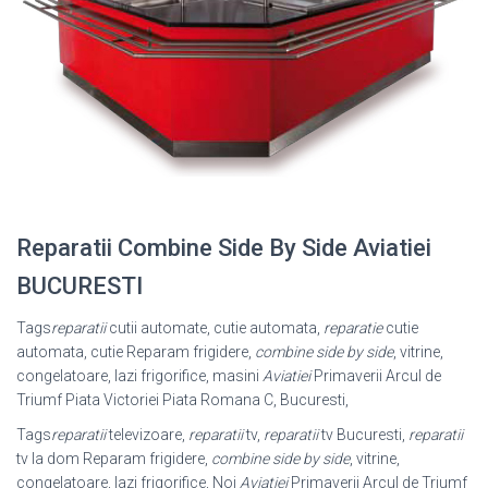
Reparatii Combine Side By Side Aviatiei
BUCURESTI
Tags
reparatii
cutii automate, cutie automata,
reparatie
cutie
automata, cutie Reparam frigidere,
combine side by side
, vitrine,
congelatoare, lazi frigorifice, masini
Aviatiei
Primaverii Arcul de
Triumf Piata Victoriei Piata Romana C, Bucuresti,
Tags
reparatii
televizoare,
reparatii
tv,
reparatii
tv Bucuresti,
reparatii
tv la dom Reparam frigidere,
combine side by side
, vitrine,
congelatoare, lazi frigorifice, Noi
Aviatiei
Primaverii Arcul de Triumf