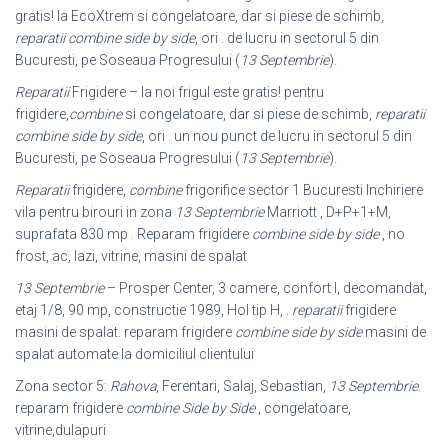
gratis! la EcoXtrem si congelatoare, dar si piese de schimb,
reparatii combine side by side
, ori . de lucru in sectorul 5 din
Bucuresti, pe Soseaua Progresului (
13 Septembrie
).
Reparatii
Frigidere – la noi frigul este gratis! pentru
frigidere,
combine
si congelatoare, dar si piese de schimb,
reparatii
combine side by side
, ori . un nou punct de lucru in sectorul 5 din
Bucuresti, pe Soseaua Progresului (
13 Septembrie
).
Reparatii
frigidere,
combine
frigorifice sector 1 Bucuresti Inchiriere
vila pentru birouri in zona
13 Septembrie
Marriott , D+P+1+M,
suprafata 830 mp . Reparam frigidere
combine side by side
, no
frost, ac, lazi, vitrine, masini de spalat
13 Septembrie
– Prosper Center, 3 camere, confort I, decomandat,
etaj 1/8, 90 mp
, constructie 1989, Hol tip H, .
reparatii
frigidere
masini de spalat. reparam frigidere
combine side by side
masini de
spalat automate la domiciliul clientului
Zona sector 5:
Rahova
, Ferentari, Salaj, Sebastian,
13 Septembrie
.
reparam frigidere
combine Side by Side
, congelatoare,
vitrine,dulapuri