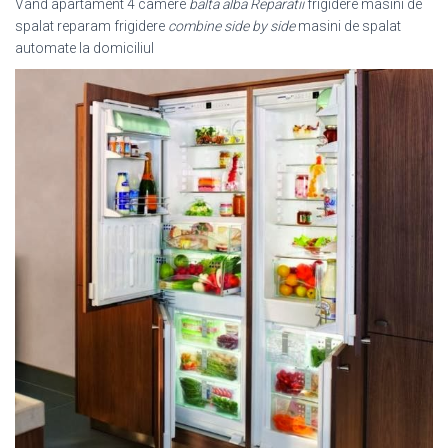
Vand apartament 4 camere
balta alba
Reparatii
frigidere masini de
spalat reparam frigidere
combine side by side
masini de spalat
automate la domiciliul