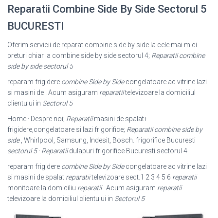
Reparatii Combine Side By Side Sectorul 5
BUCURESTI
Oferim servicii de reparat combine side by side la cele mai mici
preturi chiar la combine side by side sectorul 4;
Reparatii combine
side by side sectorul 5
reparam frigidere
combine Side by Side
congelatoare ac vitrine lazi
si masini de . Acum asiguram
reparatii
televizoare la domiciliul
clientului in
Sectorul 5
Home · Despre noi;
Reparatii
masini de spalat+
frigidere,congelatoare si lazi frigorifice;
Reparatii combine side by
side
, Whirlpool, Samsung, Indesit, Bosch. frigorifice Bucuresti
sectorul 5
·
Reparatii
dulapuri frigorifice Bucuresti sectorul 4
reparam frigidere
combine Side by Side
congelatoare ac vitrine lazi
si masini de spalat
reparatii
televizoare sect.1 2 3 4 5 6
reparatii
monitoare la domiciliu
reparatii
. Acum asiguram
reparatii
televizoare la domiciliul clientului in
Sectorul 5