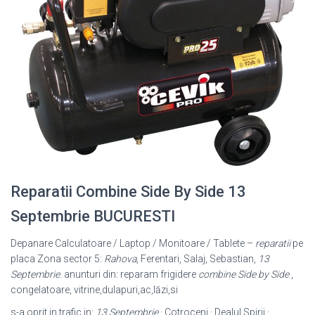
Reparatii Combine Side By Side 13
Septembrie BUCURESTI
Depanare Calculatoare / Laptop / Monitoare / Tablete –
reparatii
pe
placa Zona sector 5:
Rahova
, Ferentari, Salaj, Sebastian,
13
Septembrie
. anunturi din: reparam frigidere
combine Side by Side
,
congelatoare, vitrine,dulapuri,ac,lăzi,si
s-a oprit in trafic in:
13 Septembrie
· Cotroceni · Dealul Spirii ·