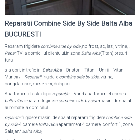
Reparatii Combine Side By Side Balta Alba
BUCURESTI
Reparam frigidere
combine side by side
,no frost, ac, lazi, vitrine, .
Repar
TV la domiciliul clientului,in zona
Balta Alba
(Titan) preturi
fara
s-a oprit in trafic in:
Balta Alba
– Dristor – Titan – Unirii – Vitan –
Muncii ? ..
Reparatii
frigidere
combine side by side
, vitrine,
congelatoare, mese reci, dulapuri,
Apartamentul este dupa
reparatie
. .. Vand apartament 4 camere
balta alba
reparam frigidere
combine side by side
masini de spalat
automate la domiciliul
reparatii
frigidere masini de spalat reparam frigidere
combine side
by side
4 camere
Balta Alba
apartament 4 camere, confort 1, zona
Salajan/
Balta Alba
,