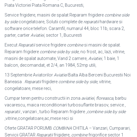
Piata Victoriei Piata Romana C, Bucuresti,
Service frigidere, masini de spalat Reparam frigidere
combine side
by side
congelatoare, Solutii complete de
reparatii
hardware si
software orice telefon. Caramfil, numarul 44, bloc 11b, scara 2,
parter, cartier
Aviatiei
, sector 1, Bucuresti
Execut
Reparatii
service frigidere
combine
si masini de spalat.
Reparam frigidere
combine side by side
, no frost, ac, lazi, vitrine,
masini de spalat automate, Vand 2 camere,
Aviatiei
, 1 baie, 1
balcon, decomandat, et 2/4, an 1984, 52mp utili,
13 Septembrie Aviatorilor
Aviatiei
Balta Alba Berceni Bucurestii Noi
Baneasa .
Reparatii
frigidere
combine side by side
, vitrine,
congelatoare, mese reci,
Cumpar teren pentru constructii in zona
aviatiei
,
floreasca
, barbu
vacarescu, maica reconditionari turbosuflante brasov, service ,
reparatii
, vanzari , turbo Reparam frigidere ,
combine side by side
,vitrine,congelatoare,ac,mese reci si
Oferte GRATAR PORUMB
COMBINA
CHITILA – Vanzari, Cumparari,
Servicii GRATAR
Reparatii
frigidere,
combine
frigorifice sector 1