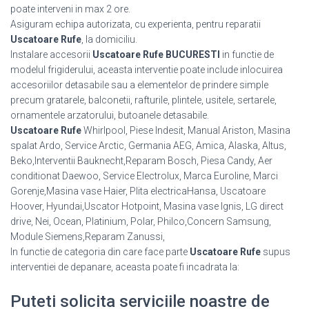
poate interveni in max 2 ore.
Asiguram echipa autorizata, cu experienta, pentru reparatii
Uscatoare Rufe
, la domiciliu.
Instalare accesorii
Uscatoare Rufe BUCURESTI
in functie de
modelul frigiderului, aceasta interventie poate include inlocuirea
accesoriilor detasabile sau a elementelor de prindere simple
precum gratarele, balconetii, rafturile, plintele, usitele, sertarele,
ornamentele arzatorului, butoanele detasabile.
Uscatoare Rufe
Whirlpool, Piese Indesit, Manual Ariston, Masina
spalat Ardo, Service Arctic, Germania AEG, Amica, Alaska, Altus,
Beko,Interventii Bauknecht,Reparam Bosch, Piesa Candy, Aer
conditionat Daewoo, Service Electrolux, Marca Euroline, Marci
Gorenje,Masina vase Haier, Plita electricaHansa, Uscatoare
Hoover, Hyundai,Uscator Hotpoint, Masina vase Ignis, LG direct
drive, Nei, Ocean, Platinium, Polar, Philco,Concern Samsung,
Module Siemens,Reparam Zanussi,
In functie de categoria din care face parte
Uscatoare Rufe
supus
interventiei de depanare, aceasta poate fi incadrata la:
Puteti solicita serviciile noastre de