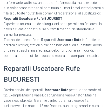
performante, astfel ca un Uscator Rufe necesita multa experienta
si o colaborare stransa si continuua cu marii producatori pentru a
fi la zi cu toate noutatile in domeniul reparatiilor si al substitutelor.
Reparatii Uscatoare Rufe BUCURESTI
Experienta acumulata de-a lungul anilor ne permite sa fim atenti la
nevoile clientilor nostrii si sa putem fi mandrii de standardele
serviciilor prestate.
Tocmai de aceea oferim
Reparatii Uscatoare Rufe
in functie de
cererea clientilor, atat cu piese originale cat si cu substitute, acolo
unde este cazul si nu afecteaza deloc functionarea in conditii
optime a aparatului electrocasnic reparat de compania noastra.
Reparatii Uscatoare Rufe
BUCURESTI
Oferim servicii de reparatii
Uscatoare Rufe
pentru orice model si
tip. Exemple:Masina vase Bosch,masina vase Ariston,Masina
vase,Electrolux etc.. Garantie pentru lucrari si piese de 12
luni.Interventii in maxim 12 ore.Daca nu sunt programari in curs se