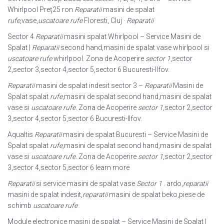
Whirlpool Preţ25 ron
Reparatii
masini de spalat
rufe
,vase,
uscatoare rufe
Floresti, Cluj ·
Reparatii
Sector 4
Reparatii
masini spalat Whirlpool – Service Masini de
Spalat |
Reparatii
second hand,masini de spalat vase whirlpool si
uscatoare rufe
whirlpool. Zona de Acoperire
sector 1
,sector
2,sector 3,sector 4,sector 5,sector 6 Bucuresti-Ilfov.
Reparatii
masini de spalat indesit sector 3 –
Reparatii
Masini de
Spalat spalat
rufe
,masini de spalat second hand,masini de spalat
vase si
uscatoare rufe
. Zona de Acoperire
sector 1
,sector 2,sector
3,sector 4,sector 5,sector 6 Bucuresti-Ilfov.
Aqualtis
Reparatii
masini de spalat Bucuresti – Service Masini de
Spalat spalat
rufe
,masini de spalat second hand,masini de spalat
vase si
uscatoare rufe
. Zona de Acoperire
sector 1
,sector 2,sector
3,sector 4,sector 5,sector 6 learn more
Reparatii
si service masini de spalat vase
Sector 1
. ardo,
reparatii
masini de spalat indesit,
reparatii
masini de spalat beko,piese de
schimb
uscatoare rufe
Module electronice masini de spalat – Service Masini de Spalat |