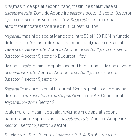
rufe
,masini de spalat second hand,masini de spalat vase si
uscatoare rufe
. Zona de Acoperire
sector 1
,sector 2,sector 3,sector
4,sector 5,sector 6 Bucuresti-
Ilfov.
Reparatii
masini de spalat
automate in toate sectoarele din Bucuresti si Ilfov.
Reparatii
masini de spalat Manopera intre 50 si 150 RON in functie
de lucrare.
rufe
,masini de spalat second hand,masini de spalat
vase si
uscatoare rufe
. Zona de Acoperire
sector 1
,sector 2,sector
3,sector 4,sector 5,sector 6 Bucuresti-Ilfov.
de spalat
rufe
,masini de spalat second hand,masini de spalat vase
si
uscatoare rufe
. Zona de Acoperire
sector 1
,sector 2,sector
3,sector 4,sector 5,
sector 6
Reparatii
masini de spalat Bucuresti,Service pentru orice masina
de spalat
rufe
uscatoare rufe Reparatii
Frigidere Aer Conditionat
Reparatii Sector 1
Sector 2
toate marcile:masini de spalat
rufe
,masini de spalat second
hand,masini de spalat vase si
uscatoare rufe
. Zona de Acoperire
sector 1
,sector 2,sector 3,sector
Service Non Stop Bucuresti
sector 1
, 2, 3, 4, 5 si 6 – service