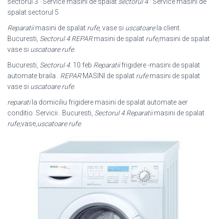
sectorul 3 · Service masini de spalat
sectorul 4
· Service masini de
spalat sectorul 5
Reparatii
masini de spalat
rufe
, vase si
uscatoare
la client.
Bucuresti,
Sectorul 4
REPAR
masini de spalat
rufe
,masini de spalat
vase si
uscatoare rufe
.
Bucuresti,
Sectorul 4
. 10 feb
Reparatii
frigidere -masini de spalat
automate braila .
REPAR
MASINI de spalat
rufe
masini de spalat
vase si
uscatoare rufe
.
reparati
la domiciliu frigidere masini de spalat automate aer
conditio. Servicii . Bucuresti,
Sectorul 4
Reparatii
masini de spalat
rufe
,vase,
uscatoare rufe
.