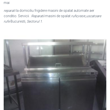
mai
reparati
la domiciliu frigidere masini de spalat automate aer
conditio. Servicii .
Reparatii
masini de spalat
rufe
,vase,
uscatoare
rufe
Bucuresti,
Sectorul 1
.