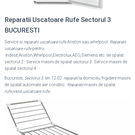
Reparatii Uscatoare Rufe Sectorul 3
BUCURESTI
Service si
reparatii uscatoare rufe
Ariston sau whirlpool.
Reparatii
uscatoare rufe
pentru
:Indesit,Ariston,Whirlpool,Electrolux,AEG,Siemens etc. de spalat
sectorul 2 · Service masini de spalat
sectorul 3
· Service masini de
spalat sectorul 4
Bucuresti,
Sectorul 3
. Ieri 12:02.
reparati
la domiciliu frigidere masini
de spalat automate aer conditio .
Reparatii
masini de spalat
rufe
,vase,
uscatoare rufe
.