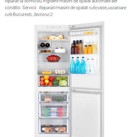
reparati
la domiciliu frigidere masini de spalat automate aer
conditio. Servicii .
Reparatii
masini de spalat
rufe
,vase,
uscatoare
rufe
Bucuresti,
Sectorul 2
.