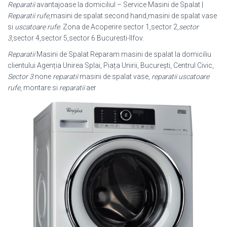
Reparatii
avantajoase la domiciliul – Service Masini de Spalat |
Reparatii
rufe
,
masini de spalat second hand,masini de spalat vase
si
uscatoare rufe
. Zona de Acoperire sector 1,sector 2,
sector
3
,sector 4,sector 5,sector 6 Bucuresti-Ilfov.
Reparatii
Masini de Spalat Reparam masini de spalat la domiciliu
clientului Agenția Unirea Splai, Piața Unirii, București, Centrul Civic,
Sector 3
none
reparatii
masini de spalat vase,
reparatii uscatoare
rufe
, montare si
reparatii
aer