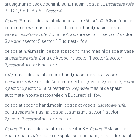
si asiguram piese de schimb sunt: masini de spalat,
uscatoare rufe
Bl. II 31, Sc. B, Ap. 53,
Sector 4
Reparatii
masini de spalat Manopera intre 50 si 150 RON in functie
de lucrare.
rufe
,masini de spalat second hand,masini de spalat
vase si
uscatoare rufe
. Zona de Acoperire sector 1,sector 2,sector
3,
sector 4
,sector 5,sector 6 Bucuresti-Ilfov.
de spalat
rufe
,masini de spalat second hand,masini de spalat vase
si
uscatoare rufe
. Zona de Acoperire sector 1,sector 2,sector
3,
sector 4
,sector 5,
sector 6
rufe
,masini de spalat second hand,masini de spalat vase si
uscatoare rufe
. Zona de Acoperire sector 1,sector 2,sector 3,
sector
4
,sector 5,sector 6 Bucuresti-
Ilfov.
Reparatii
masini de spalat
automate in toate sectoarele din Bucuresti si Ilfov.
de spalat second hand,masini de spalat vase si
uscatoare rufe
.
pentru
reparatii
masina de spalat samsung sector 1,sector
2,sector 3,
sector 4
,sector 5,
sector
Reparatii
masini de spalat indesit sector 3 –
Reparatii
Masini de
Spalat spalat
rufe
,masini de spalat second hand,masini de spalat