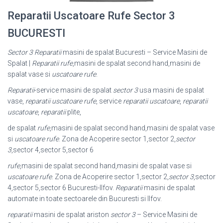
Reparatii Uscatoare Rufe Sector 3
BUCURESTI
Sector 3 Reparatii
masini de spalat Bucuresti – Service Masini de
Spalat |
Reparatii
rufe
,masini de spalat second hand,masini de
spalat vase si
uscatoare rufe
.
Reparatii
-service masini de spalat
sector 3
usa masini de spalat
vase,
reparatii uscatoare rufe
, service
reparatii uscatoare
,
reparatii
uscatoare
,
reparatii
plite,
de spalat
rufe
,masini de spalat second hand,masini de spalat vase
si
uscatoare rufe
. Zona de Acoperire sector 1,sector 2,
sector
3
,sector 4,sector 5,
sector 6
rufe
,masini de spalat second hand,masini de spalat vase si
uscatoare rufe
. Zona de Acoperire sector 1,sector 2,
sector 3
,sector
4,sector 5,sector 6 Bucuresti-
Ilfov.
Reparatii
masini de spalat
automate in toate sectoarele din Bucuresti si Ilfov.
reparatii
masini de spalat ariston
sector 3
– Service Masini de