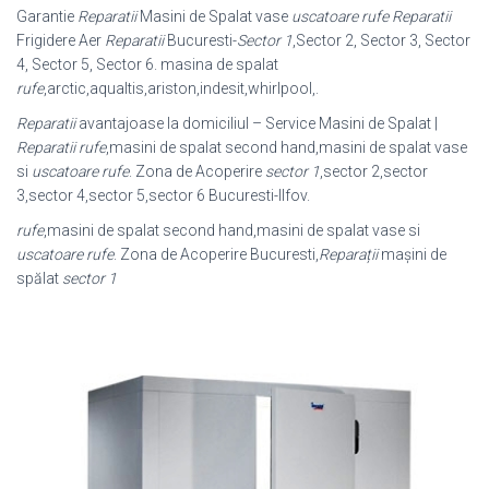
Garantie
Reparatii
Masini de Spalat vase
uscatoare rufe Reparatii
Frigidere Aer
Reparatii
Bucuresti-
Sector 1
,Sector 2, Sector 3, Sector
4, Sector 5, Sector 6
. masina de spalat
rufe
,arctic,aqualtis,ariston,indesit,whirlpool,.
Reparatii
avantajoase la domiciliul – Service Masini de Spalat |
Reparatii
rufe
,
masini de spalat second hand,masini de spalat vase
si
uscatoare rufe
. Zona de Acoperire
sector 1
,sector 2,sector
3,sector 4,sector 5,sector 6 Bucuresti-Ilfov.
rufe
,masini de spalat second hand,masini de spalat vase si
uscatoare rufe
. Zona de Acoperire Bucuresti,
Reparații
mașini de
spălat
sector 1