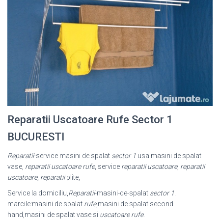
Reparatii Uscatoare Rufe Sector 1
BUCURESTI
Reparatii
-service masini de spalat
sector 1
usa masini de spalat
vase,
reparatii uscatoare rufe
, service
reparatii uscatoare
,
reparatii
uscatoare
,
reparatii
plite,
Service la domiciliu,
Reparatii
-masini-de-spalat
sector 1
.
marcile:masini de spalat
rufe
,masini de spalat second
hand,masini de spalat vase si
uscatoare rufe
.