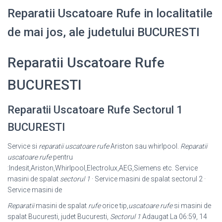
Reparatii Uscatoare Rufe in localitatile
de mai jos, ale judetului BUCURESTI
Reparatii Uscatoare Rufe
BUCURESTI
Reparatii Uscatoare Rufe Sectorul 1
BUCURESTI
Service si
reparatii uscatoare rufe
Ariston sau whirlpool.
Reparatii
uscatoare rufe
pentru
:Indesit,Ariston,Whirlpool,Electrolux,AEG,Siemens etc. Service
masini de spalat
sectorul 1
· Service masini de spalat sectorul 2 ·
Service masini de
Reparatii
masini de spalat
rufe
orice tip,
uscatoare rufe
si masini de
spalat Bucuresti, judet Bucuresti,
Sectorul 1
Adaugat La 06:59, 14