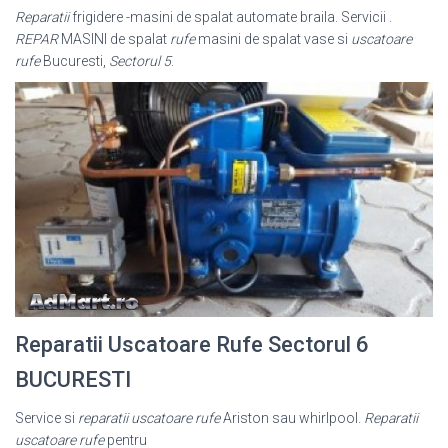
Reparatii
frigidere -masini de spalat automate braila. Servicii .
REPAR
MASINI de spalat
rufe
masini de spalat vase si
uscatoare
rufe
Bucuresti,
Sectorul 5
.
Reparatii Uscatoare Rufe Sectorul 6
BUCURESTI
Service si
reparatii uscatoare rufe
Ariston sau whirlpool.
Reparatii
uscatoare rufe
pentru