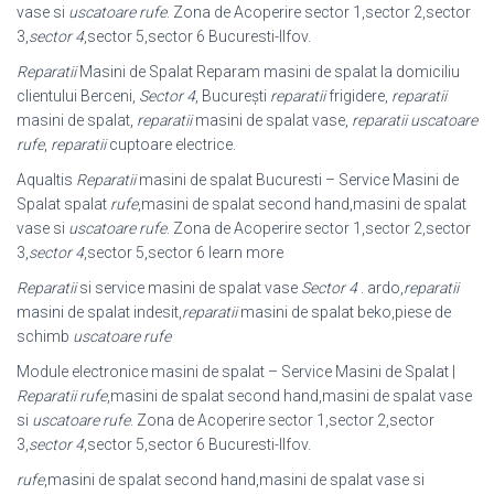
vase si
uscatoare rufe
. Zona de Acoperire sector 1,sector 2,sector
3,
sector 4
,sector 5,sector 6 Bucuresti-Ilfov.
Reparatii
Masini de Spalat Reparam masini de spalat la domiciliu
clientului Berceni,
Sector 4
, București
reparatii
frigidere,
reparatii
masini de spalat,
reparatii
masini de spalat vase,
reparatii uscatoare
rufe
,
reparatii
cuptoare electrice.
Aqualtis
Reparatii
masini de spalat Bucuresti – Service Masini de
Spalat spalat
rufe
,masini de spalat second hand,masini de spalat
vase si
uscatoare rufe
. Zona de Acoperire sector 1,sector 2,sector
3,
sector 4
,sector 5,sector 6 learn more
Reparatii
si service masini de spalat vase
Sector 4
. ardo,
reparatii
masini de spalat indesit,
reparatii
masini de spalat beko,piese de
schimb
uscatoare rufe
Module electronice masini de spalat – Service Masini de Spalat |
Reparatii
rufe
,
masini de spalat second hand,masini de spalat vase
si
uscatoare rufe
. Zona de Acoperire sector 1,sector 2,sector
3,
sector 4
,sector 5,sector 6 Bucuresti-Ilfov.
rufe
,masini de spalat second hand,masini de spalat vase si