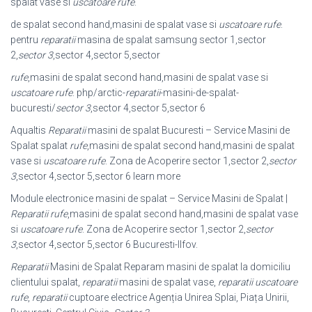
spalat vase si
uscatoare rufe
.
de spalat second hand,masini de spalat vase si
uscatoare rufe
.
pentru
reparatii
masina de spalat samsung sector 1,sector
2,
sector 3
,sector 4,sector 5,
sector
rufe
,masini de spalat second hand,masini de spalat vase si
uscatoare rufe
. php/arctic-
reparatii
-masini-de-spalat-
bucuresti/
sector 3
,sector 4,sector 5,sector 6
Aqualtis
Reparatii
masini de spalat Bucuresti – Service Masini de
Spalat spalat
rufe
,masini de spalat second hand,masini de spalat
vase si
uscatoare rufe
. Zona de Acoperire sector 1,sector 2,
sector
3
,sector 4,sector 5,sector 6 learn more
Module electronice masini de spalat – Service Masini de Spalat |
Reparatii
rufe
,
masini de spalat second hand,masini de spalat vase
si
uscatoare rufe
. Zona de Acoperire sector 1,sector 2,
sector
3
,sector 4,sector 5,sector 6 Bucuresti-Ilfov.
Reparatii
Masini de Spalat Reparam masini de spalat la domiciliu
clientului spalat,
reparatii
masini de spalat vase,
reparatii uscatoare
rufe
,
reparatii
cuptoare electrice Agenția Unirea Splai, Piața Unirii,