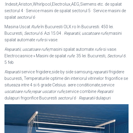
:Indesit,Ariston,Whirlpool,Electrolux,AEG,Siemens etc. de spalat
sectorul 4 · Service masini de spalat sectorul 5 · Service masini de
spalat
sectorul 6
Masina Uscat
Rufe
în Bucuresti OLX.ro în Bucuresti. 450 lei.
Bucuresti,
Sectorul 6
. Azi 15:04 .
Reparatii
;
uscatoare rufe
,masini
spalat automate
rufe
si vase.
Reparatii
;
uscatoare rufe
,masini spalat automate
rufe
si vase.
Electrocasnice » Masini de spalat
rufe
. 35 lei. Bucuresti,
Sectorul 6
.
5 feb
Reparatii
service frigidere,side by side samsung,
reparatii
frigidere
bucuresti, Temperaturile optime din interiorul vitrinelor frigorifice se
situeaza intre 4 si 6 grade Celsius. aere conditionate,service
uscatoare rufe
,
repar uscator rufe
,
service combine
Reparatii
dulapuri frigorifice Bucuresti
sectorul 6
·
Reparatii
dulapuri