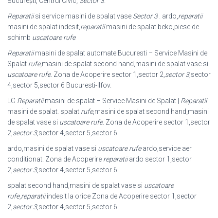
București, Centrul Civic,
Sector 3
.
Reparatii
si service masini de spalat vase
Sector 3
. ardo,
reparatii
masini de spalat indesit,
reparatii
masini de spalat beko,piese de
schimb
uscatoare rufe
Reparatii
masini de spalat automate Bucuresti – Service Masini de
Spalat
rufe
,
masini de spalat second hand,masini de spalat vase si
uscatoare rufe
. Zona de Acoperire sector 1,sector 2,
sector 3
,sector
4,sector 5,sector 6 Bucuresti-Ilfov.
LG
Reparatii
masini de spalat – Service Masini de Spalat |
Reparatii
masini de spalat. spalat
rufe
,masini de spalat second hand,masini
de spalat vase si
uscatoare rufe
. Zona de Acoperire sector 1,sector
2,
sector 3
,sector 4,sector 5,
sector 6
ardo,masini de spalat vase si
uscatoare rufe
ardo,service aer
conditionat. Zona de Acoperire
reparatii
ardo sector 1,sector
2,
sector 3
,sector 4,sector 5,sector 6
spalat second hand,masini de spalat vase si
uscatoare
rufe
,
reparatii
indesit la orice Zona de Acoperire sector 1,sector
2,
sector 3
,sector 4,sector 5,sector 6