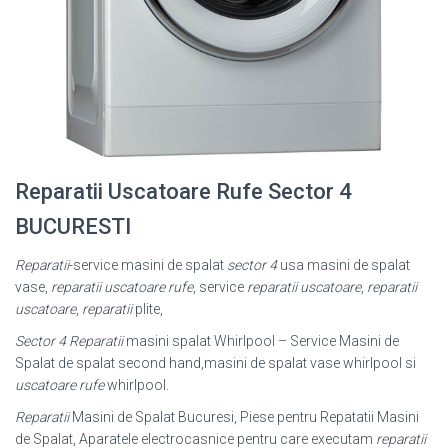
Reparatii Uscatoare Rufe Sector 4
BUCURESTI
Reparatii
-service masini de spalat
sector 4
usa masini de spalat
vase,
reparatii uscatoare rufe
, service
reparatii uscatoare
,
reparatii
uscatoare
,
reparatii
plite,
Sector 4 Reparatii
masini spalat Whirlpool – Service Masini de
Spalat de spalat second hand,masini de spalat vase whirlpool si
uscatoare rufe
whirlpool.
Reparatii
Masini de Spalat Bucuresi, Piese pentru Repatatii Masini
de Spalat, Aparatele electrocasnice pentru care executam
reparatii