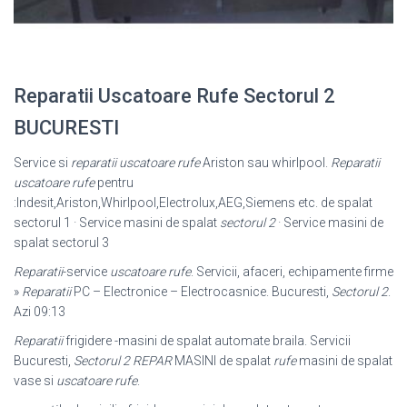
Reparatii Uscatoare Rufe Sectorul 2
BUCURESTI
Service si
reparatii uscatoare rufe
Ariston sau whirlpool.
Reparatii
uscatoare rufe
pentru
:Indesit,Ariston,Whirlpool,Electrolux,AEG,Siemens etc. de spalat
sectorul 1 · Service masini de spalat
sectorul 2
· Service masini de
spalat sectorul 3
Reparatii
-service
uscatoare rufe
. Servicii, afaceri, echipamente firme
»
Reparatii
PC – Electronice – Electrocasnice. Bucuresti,
Sectorul 2
.
Azi 09:13
Reparatii
frigidere -masini de spalat automate braila. Servicii
Bucuresti,
Sectorul 2
REPAR
MASINI de spalat
rufe
masini de spalat
vase si
uscatoare rufe
.