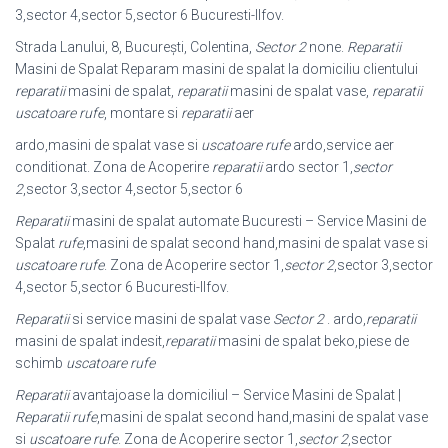
3,sector 4,sector 5,sector 6 Bucuresti-Ilfov.
Strada Lanului, 8, București, Colentina,
Sector 2
none.
Reparatii
Masini de Spalat Reparam masini de spalat la domiciliu clientului
reparatii
masini de spalat,
reparatii
masini de spalat vase,
reparatii
uscatoare rufe
, montare si
reparatii
aer
ardo,masini de spalat vase si
uscatoare rufe
ardo,service aer
conditionat. Zona de Acoperire
reparatii
ardo sector 1,
sector
2
,sector 3,sector 4,sector 5,sector 6
Reparatii
masini de spalat automate Bucuresti – Service Masini de
Spalat
rufe
,
masini de spalat second hand,masini de spalat vase si
uscatoare rufe
. Zona de Acoperire sector 1,
sector 2
,sector 3,sector
4,sector 5,sector 6 Bucuresti-Ilfov.
Reparatii
si service masini de spalat vase
Sector 2
. ardo,
reparatii
masini de spalat indesit,
reparatii
masini de spalat beko,piese de
schimb
uscatoare rufe
Reparatii
avantajoase la domiciliul – Service Masini de Spalat |
Reparatii
rufe
,
masini de spalat second hand,masini de spalat vase
si
uscatoare rufe
. Zona de Acoperire sector 1,
sector 2
,sector