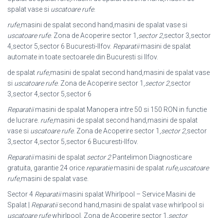
spalat vase si
uscatoare rufe
.
rufe
,masini de spalat second hand,masini de spalat vase si
uscatoare rufe
. Zona de Acoperire sector 1,
sector 2
,sector 3,sector
4,sector 5,sector 6 Bucuresti-
Ilfov.
Reparatii
masini de spalat
automate in toate sectoarele din Bucuresti si Ilfov.
de spalat
rufe
,masini de spalat second hand,masini de spalat vase
si
uscatoare rufe
. Zona de Acoperire sector 1,
sector 2
,sector
3,sector 4,sector 5,
sector 6
Reparatii
masini de spalat Manopera intre 50 si 150 RON in functie
de lucrare.
rufe
,masini de spalat second hand,masini de spalat
vase si
uscatoare rufe
. Zona de Acoperire sector 1,
sector 2
,sector
3,sector 4,sector 5,sector 6 Bucuresti-Ilfov.
Reparatii
masini de spalat
sector 2
Pantelimon Diagnosticare
gratuita, garantie 24 orice
reparatie
masini de spalat
rufe
,
uscatoare
rufe
,masini de spalat vase.
Sector 4
Reparatii
masini spalat Whirlpool – Service Masini de
Spalat |
Reparatii
second hand,masini de spalat vase whirlpool si
uscatoare rufe
whirlpool. Zona de Acoperire sector 1,
sector