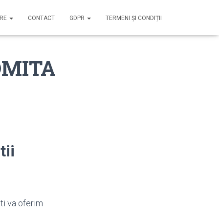
IRE
CONTACT
GDPR
TERMENI ȘI CONDIȚII
LOMITA
tii
ti va oferim