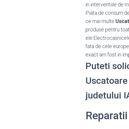
in interventiile de m
Piata de consum d
ce mai multe
Uscat
produse pentru toat
ele.Electrocasnicel
fata de cele europen
exact am fost in imp
Puteti soli
Uscatoare R
judetului
Reparati