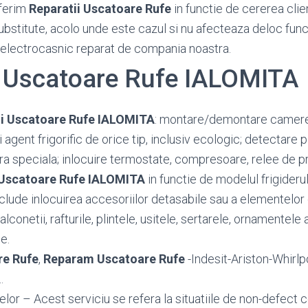
ferim
Reparatii Uscatoare Rufe
in functie de cererea clien
substitute, acolo unde este cazul si nu afecteaza deloc func
 electrocasnic reparat de compania noastra.
i Uscatoare Rufe IALOMITA
ii Uscatoare Rufe IALOMITA
: montare/demontare camere 
ri agent frigorific de orice tip, inclusiv ecologic; detectare
ura speciala; inlocuire termostate, compresoare, relee de p
Uscatoare Rufe IALOMITA
in functie de modelul frigideru
nclude inlocuirea accesoriilor detasabile sau a elementelor
conetii, rafturile, plintele, usitele, sertarele, ornamentele a
e.
re Rufe
,
Reparam Uscatoare Rufe
-Indesit-Ariston-Whirl
.
or – Acest serviciu se refera la situatiile de non-defect c