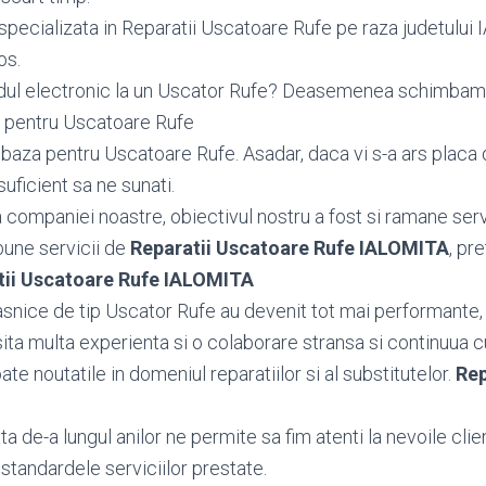
specializata in Reparatii Uscatoare Rufe pe raza judetului 
os.
dul electronic la un Uscator Rufe? Deasemenea schimba
 pentru Uscatoare Rufe
aza pentru Uscatoare Rufe. Asadar, daca vi s-a ars placa 
uficient sa ne sunati.
ea companiei noastre, obiectivul nostru a fost si ramane serv
bune servicii de
Reparatii Uscatoare Rufe IALOMITA
, pre
tii Uscatoare Rufe IALOMITA
snice de tip Uscator Rufe au devenit tot mai performante, 
ta multa experienta si o colaborare stransa si continuua c
toate noutatile in domeniul reparatiilor si al substitutelor.
Rep
 de-a lungul anilor ne permite sa fim atenti la nevoile client
standardele serviciilor prestate.