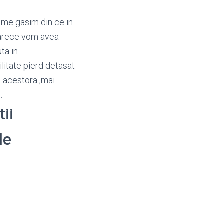
reme gasim din ce in
eoarece vom avea
ta in
litate pierd detasat
l acestora ,mai
.
tii
le