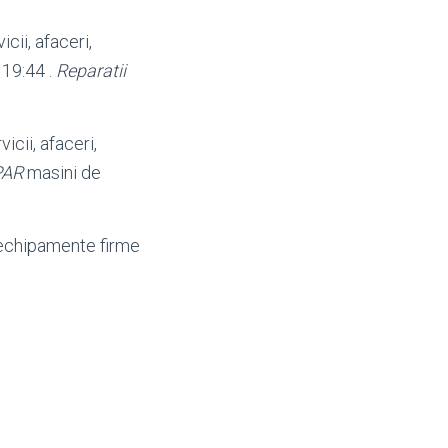
cii, afaceri,
i 19:44 .
Reparatii
icii, afaceri,
PAR
masini de
i, echipamente firme