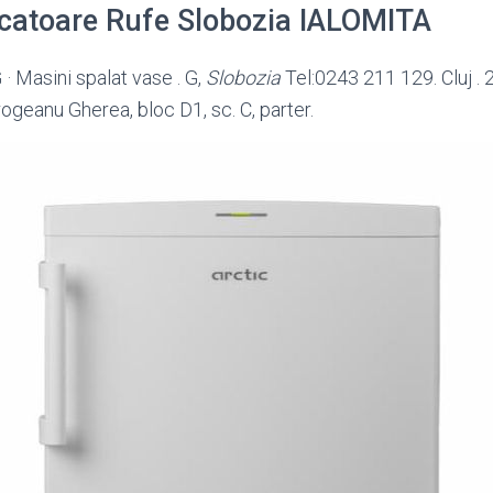
scatoare Rufe Slobozia IALOMITA
· Masini spalat vase . G,
Slobozia
Tel:0243 211 129. Cluj .
ogeanu Gherea, bloc D1, sc. C, parter.