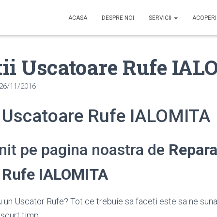
ACASA
DESPRE NOI
SERVICII
ACOPER
tii Uscatoare Rufe IA
26/11/2016
i Uscatoare Rufe IALOMITA
enit pe pagina noastra de
Repara
 Rufe IALOMITA
 un Uscator Rufe? Tot ce trebuie sa faceti este sa ne suna
scurt timp.