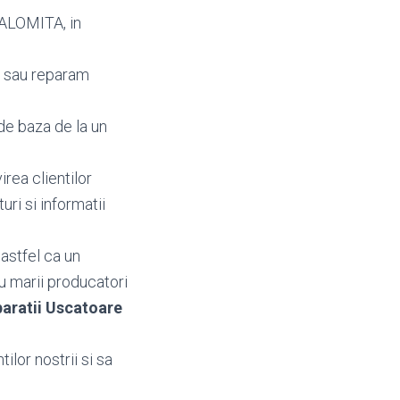
IALOMITA, in
m sau reparam
de baza de la un
irea clientilor
turi si informatii
astfel ca un
u marii producatori
aratii Uscatoare
ilor nostrii si sa