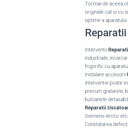
Tocmai de aceea o
originale cat si cu 
optime a aparatului
Reparati
Interventii
Reparat
industriale; incarca
frigorific cu aparat
Instalare accesorii
interventie poate i
precum gratarele, bal
butoanele detasabil
Reparatii Uscatoa
Siemens-Arctic etc.
Constatarea defectel