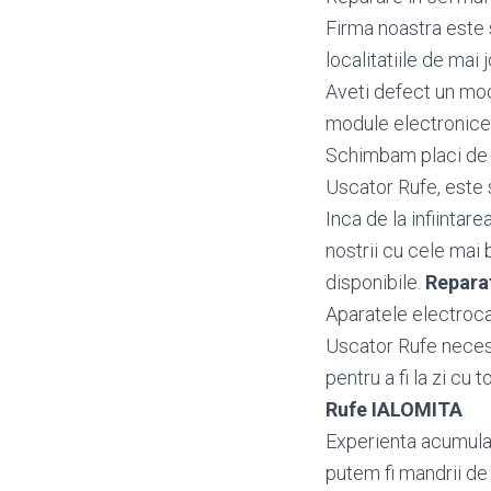
Firma noastra este 
localitatiile de mai j
Aveti defect un mo
module electronice
Schimbam placi de b
Uscator Rufe, este s
Inca de la infiintar
nostrii cu cele mai 
disponibile.
Repara
Aparatele electroca
Uscator Rufe necesi
pentru a fi la zi cu 
Rufe IALOMITA
Experienta acumulata
putem fi mandrii de 