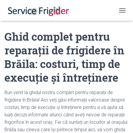
COMUT
Ghid complet pentru
reparații de frigidere în
Brăila: costuri, timp de
execuție și întreținere
Bun venit la ghidul nostru complet pentru reparații de
frigidere în Brăila! Aici veți găsi informații valoroase despre
costuri, timp de execuție și întreținere pentru a vă ajuta să
luați decizii informate atunci când aveți nevoie de reparații
frigorifice în acest oraș. Fie că sunteți un locuitor al orașului
Brăila sau cineva care își petrece timpul aici, vă vom ghida