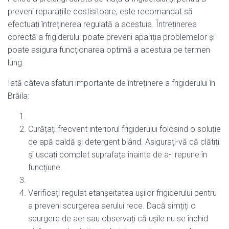
preveni reparațiile costisitoare, este recomandat să
efectuați întreținerea regulată a acestuia. Întreținerea
corectă a frigiderului poate preveni apariția problemelor și
poate asigura funcționarea optimă a acestuia pe termen
lung.
Iată câteva sfaturi importante de întreținere a frigiderului în
Brăila:
Curățați frecvent interiorul frigiderului folosind o soluție
de apă caldă și detergent blând. Asigurați-vă că clătiți
și uscați complet suprafața înainte de a-l repune în
funcțiune.
Verificați regulat etanșeitatea ușilor frigiderului pentru
a preveni scurgerea aerului rece. Dacă simțiți o
scurgere de aer sau observați că ușile nu se închid