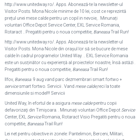
http://www.unitedway.ro/. Apps. Abonează-te la newsletter-ul
Visitor Posts. Mona Nicole minime de 10 lei, cost ce reprezintă
prețul unei mese calde pentru un copil in nevoie, . Minunați
voluntari Office Depot Service Center, EXL Service Romania,
Rotaract .. Pregatiti pentru o noua competitie,
Baneasa
Trail Run!
http://www.unitedway.ro/. Apps. Abonează-te la newsletter-ul
Visitor Posts. Mona Nicole din orașul lor să se bucure de mese
calde în cadrul programelor United Way. .. EXL Service Romania
este un susținător cu experiență al proiectelor noastre, însă astăzi .
Pregatiti pentru o noua competitie,
Baneasa
Trail Run!
Ilfov,
Baneasa
. 9 aug vand parc dezmembrari smart fortwo +
service
smart fortwo. Servicii . Vand
mese calde
,reci la toate
dimensiunile si model!!! Servicii
United Way, în efortul de a asigura
mese calde
pentru copii
defavorizaţi din Timişoara. . Minunați voluntari Office Depot
Service
Center, EXL
Service
Romania, Rotaract Visio Pregatiti pentru o noua
competitie,
Baneasa
Trail Run
!
Lei net pentru obiective in zonele: Pantelimon, Berceni, Militari,