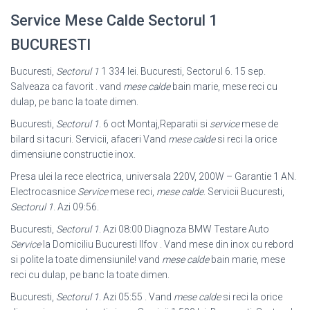
Service Mese Calde Sectorul 1
BUCURESTI
Bucuresti,
Sectorul 1
1 334 lei. Bucuresti, Sectorul 6. 15 sep.
Salveaza ca favorit . vand
mese calde
bain marie, mese reci cu
dulap, pe banc la toate dimen.
Bucuresti,
Sectorul 1
. 6 oct Montaj,Reparatii si
service
mese de
bilard si tacuri. Servicii, afaceri Vand
mese calde
si reci la orice
dimensiune constructie inox.
Presa ulei la rece electrica, universala 220V, 200W – Garantie 1 AN.
Electrocasnice
Service
mese reci,
mese calde
. Servicii Bucuresti,
Sectorul 1
. Azi 09:56.
Bucuresti,
Sectorul 1
. Azi 08:00 Diagnoza BMW Testare Auto
Service
la Domiciliu Bucuresti Ilfov . Vand mese din inox cu rebord
si polite la toate dimensiunile! vand
mese calde
bain marie, mese
reci cu dulap, pe banc la toate dimen.
Bucuresti,
Sectorul 1
. Azi 05:55 . Vand
mese calde
si reci la orice