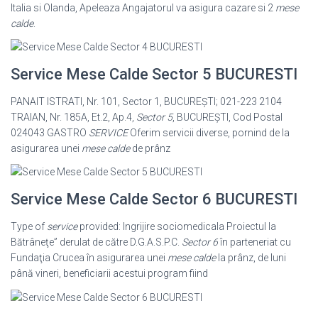
Italia si Olanda, Apeleaza Angajatorul va asigura cazare si 2
mese
calde
.
Service Mese Calde Sector 5 BUCURESTI
PANAIT ISTRATI, Nr. 101, Sector 1, BUCUREŞTI; 021-223 2104
TRAIAN, Nr. 185A, Et.2, Ap.4,
Sector 5
, BUCUREŞTI, Cod Postal
024043 GASTRO
SERVICE
Oferim servicii diverse, pornind de la
asigurarea unei
mese calde
de prânz
Service Mese Calde Sector 6 BUCURESTI
Type of
service
provided: Ingrijire sociomedicala Proiectul la
Bătrâneţe” derulat de către D.G.A.S.P.C.
Sector 6
în parteneriat cu
Fundaţia Crucea în asigurarea unei
mese calde
la prânz, de luni
până vineri, beneficiarii acestui program fiind