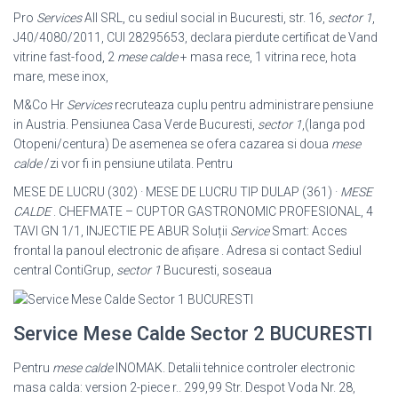
Pro
Services
All SRL, cu sediul social in Bucuresti, str. 16,
sector 1
,
J40/4080/
2011, CUI 28295653, declara pierdute certificat de Vand
vitrine fast-food, 2
mese calde
+ masa rece, 1 vitrina rece, hota
mare, mese inox,
M&Co Hr
Services
recruteaza cuplu pentru administrare pensiune
in Austria. Pensiunea Casa Verde Bucuresti,
sector 1
,(langa pod
Otopeni/centura) De asemenea se ofera cazarea si doua
mese
calde
/zi vor fi in pensiune utilata. Pentru
MESE DE LUCRU (302) · MESE DE LUCRU TIP DULAP (361) ·
MESE
CALDE
. CHEFMATE – CUPTOR GASTRONOMIC PROFESIONAL, 4
TAVI GN 1/1, INJECTIE PE ABUR Soluții
Service
Smart: Acces
frontal la panoul electronic de afișare . Adresa si contact Sediul
central ContiGrup,
sector 1
Bucuresti, soseaua
Service Mese Calde Sector 2 BUCURESTI
Pentru
mese calde
INOMAK. Detalii tehnice controler electronic
masa calda: version 2-piece r.. 299,99 Str. Despot Voda Nr. 28,