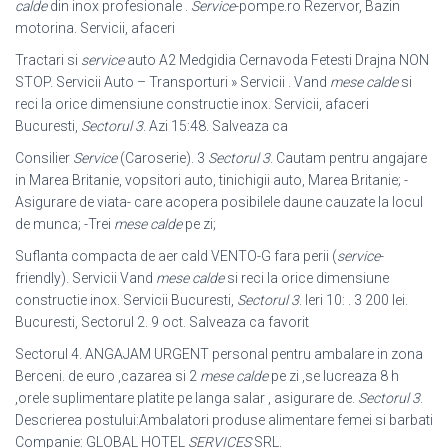
calde
din inox profesionale .
Service
-pompe.ro Rezervor, Bazin
motorina. Servicii, afaceri
Tractari si
service
auto A2 Medgidia Cernavoda Fetesti Drajna NON
STOP. Servicii Auto – Transporturi » Servicii . Vand
mese calde
si
reci la orice dimensiune constructie inox. Servicii, afaceri
Bucuresti,
Sectorul 3
. Azi 15:48. Salveaza ca
Consilier
Service
(Caroserie). 3
Sectorul 3
. Cautam pentru angajare
in Marea Britanie, vopsitori auto, tinichigii auto, Marea Britanie; -
Asigurare de viata- care acopera posibilele daune cauzate la locul
de munca; -Trei
mese calde
pe zi;
Suflanta compacta de aer cald VENTO-G fara perii (
service
-
friendly). Servicii Vand
mese calde
si reci la orice dimensiune
constructie inox. Servicii Bucuresti
,
Sectorul 3
. Ieri 10: . 3 200 lei.
Bucuresti, Sectorul 2. 9 oct. Salveaza ca favorit
Sectorul 4. ANGAJAM URGENT personal pentru ambalare in zona
Berceni. de euro ,cazarea si 2
mese calde
pe zi ,se lucreaza 8 h
,orele suplimentare platite pe langa salar , asigurare de.
Sectorul 3
.
Descrierea postului:Ambalatori produse alimentare femei si barbati
Сompanie: GLOBAL HOTEL
SERVICES
SRL.