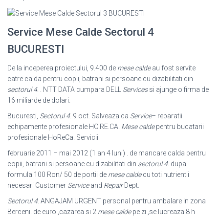
Service Mese Calde Sectorul 4
BUCURESTI
De la inceperea proiectului, 9.400 de
mese calde
au fost servite
catre calda pentru copii, batrani si persoane cu dizabilitati din
sectorul 4
. . NTT DATA cumpara DELL
Services
si ajunge o firma de
16 miliarde de dolari.
Bucuresti,
Sectorul 4
. 9 oct. Salveaza ca
Service
– reparatii
echipamente profesionale HO.RE.CA.
Mese calde
pentru bucatarii
profesionale HoReCa. Servicii
februarie 2011 – mai 2012 (1 an 4 luni) . de mancare calda pentru
copii, batrani si persoane cu dizabilitati din
sectorul 4
. dupa
formula 100 Ron/ 50 de portii de
mese calde
cu toti nutrientii
necesari Customer
Service
and
Repair
Dept.
Sectorul 4
. ANGAJAM URGENT personal pentru ambalare in zona
Berceni. de euro ,cazarea si 2
mese calde
pe zi ,se lucreaza 8 h