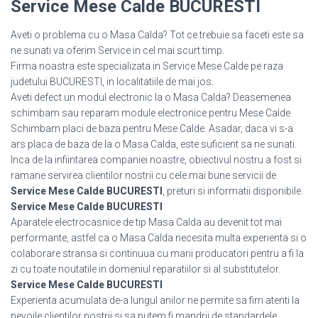
Service Mese Calde BUCURESTI
Aveti o problema cu o Masa Calda? Tot ce trebuie sa faceti este sa
ne sunati va oferim Service in cel mai scurt timp.
Firma noastra este specializata in Service Mese Calde pe raza
judetului BUCURESTI, in localitatiile de mai jos.
Aveti defect un modul electronic la o Masa Calda? Deasemenea
schimbam sau reparam module electronice pentru Mese Calde
Schimbam placi de baza pentru Mese Calde. Asadar, daca vi s-a
ars placa de baza de la o Masa Calda, este suficient sa ne sunati.
Inca de la infiintarea companiei noastre, obiectivul nostru a fost si
ramane servirea clientilor nostrii cu cele mai bune servicii de
Service Mese Calde BUCURESTI
, preturi si informatii disponibile.
Service Mese Calde BUCURESTI
Aparatele electrocasnice de tip Masa Calda au devenit tot mai
performante, astfel ca o Masa Calda necesita multa experienta si o
colaborare stransa si continuua cu marii producatori pentru a fi la
zi cu toate noutatile in domeniul reparatiilor si al substitutelor.
Service Mese Calde BUCURESTI
Experienta acumulata de-a lungul anilor ne permite sa fim atenti la
nevoile clientilor nostrii si sa putem fi mandrii de standardele