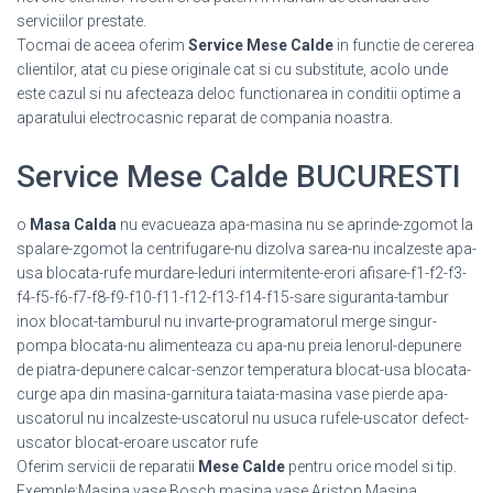
serviciilor prestate.
Tocmai de aceea oferim
Service Mese Calde
in functie de cererea
clientilor, atat cu piese originale cat si cu substitute, acolo unde
este cazul si nu afecteaza deloc functionarea in conditii optime a
aparatului electrocasnic reparat de compania noastra.
Service Mese Calde BUCURESTI
o
Masa Calda
nu evacueaza apa-masina nu se aprinde-zgomot la
spalare-zgomot la centrifugare-nu dizolva sarea-nu incalzeste apa-
usa blocata-rufe murdare-leduri intermitente-erori afisare-f1-f2-f3-
f4-f5-f6-f7-f8-f9-f10-f11-f12-f13-f14-f15-sare siguranta-tambur
inox blocat-tamburul nu invarte-programatorul merge singur-
pompa blocata-nu alimenteaza cu apa-nu preia lenorul-depunere
de piatra-depunere calcar-senzor temperatura blocat-usa blocata-
curge apa din masina-garnitura taiata-masina vase pierde apa-
uscatorul nu incalzeste-uscatorul nu usuca rufele-uscator defect-
uscator blocat-eroare uscator rufe
Oferim servicii de reparatii
Mese Calde
pentru orice model si tip.
Exemple:Masina vase Bosch,masina vase Ariston,Masina