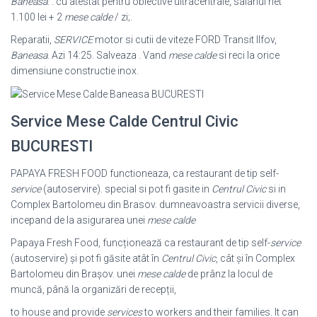
Baneasa
. . cu atestat pentru obiective ultracentrale, salariul net
1.100 lei + 2
mese calde
/ zi;.
Reparatii,
SERVICE
motor si cutii de viteze FORD Transit Ilfov,
Baneasa
. Azi 14:25. Salveaza . Vand
mese calde
si reci la orice
dimensiune constructie inox.
Service Mese Calde Centrul Civic
BUCURESTI
PAPAYA FRESH FOOD functioneaza, ca restaurant de tip self-
service
(
autoservire). special si pot fi gasite in
Centrul Civic
si in
Complex Bartolomeu din Brasov. dumneavoastra servicii diverse,
incepand de la asigurarea unei
mese calde
Papaya Fresh Food, funcționează ca restaurant de tip self-
service
(autoservire) și pot fi găsite atât în
Centrul Civic
, cât și în Complex
Bartolomeu din Brașov. unei
mese calde
de prânz la locul de
muncă, până la organizări de recepții,
to house and provide
services
to workers and their families. It can