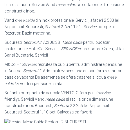
bilard si tacuri. Servicii Vand
mese calde
si reci la orice dimensiune
constructie inox.
Vand
mese calde
din inox profesionale. Servicii, afaceri 2 500 lei.
Negociabil. Bucuresti,
Sectorul 2
. Azi 11:51 .
Service
-pompe.ro
Rezervor, Bazin motorina.
Bucuresti,
Sectorul 2
. Azi 08:38 .
Mese calde
pentru bucatarii
profesionale HoReCa. Servicii .
SERVICE
Espressoare Cafea, Utilaje
Bar si Bucatarie. Servicii
M&Co Hr
Services
recruteaza cuplu pentru administrare pensiune
in Austria.
Sectorul 2
. Administrez pensiune cu sau fara restaurant -
case de vacanta De asemenea se ofera cazarea si doua
mese
calde
/zi vor fi in pensiune utilata.
Suflanta compacta de aer cald VENTO-G fara perii (
service
-
friendly). Servicii Vand
mese calde
si reci la orice dimensiune
constructie inox Bucuresti,
Sectorul 2
2 255 lei. Negociabil.
Bucuresti, Sectorul 1. 10 oct. Salveaza ca favorit