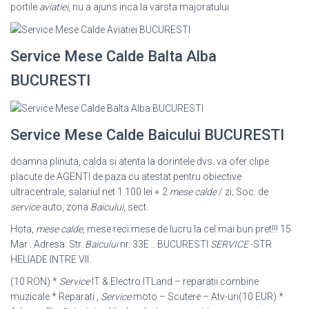
portile
aviatiei
, nu a ajuns inca la varsta majoratului.
Service Mese Calde Balta Alba
BUCURESTI
Service Mese Calde Baicului BUCURESTI
doamna plinuta, calda si atenta la dorintele dvs. va ofer clipe
placute de AGENTI de paza cu atestat pentru obiective
ultracentrale, salariul net 1.100 lei + 2
mese calde
/ zi; Soc. de
service
auto, zona
Baicului
, sect.
Hota,
mese calde
, mese reci.mese de lucru la cel mai bun pret!!! 15
Mar . Adresa: Str.
Baicului
nr. 33E .. BUCURESTI
SERVICE
-STR
HELIADE INTRE VII.
(10 RON) *
Service
IT & Electro ITLand – reparatii combine
muzicale * Reparati ,
Service
moto – Scutere – Atv-uri(10 EUR) *