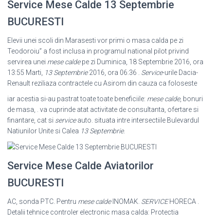
Service Mese Calde 13 Septembrie
BUCURESTI
Elevii unei scoli din Marasesti vor primi o masa calda pe zi
Teodoroiu” a fost inclusa in programul national pilot privind
servirea unei
mese calde
pe zi Duminica, 18 Septembrie 2016, ora
13:55 Marti,
13 Septembrie
2016, ora 06:
36 .
Service
-urile Dacia-
Renault reziliaza contractele cu Asirom din cauza ca foloseste
iar acestia si-au pastrat toate toate beneficiile:
mese calde
, bonuri
de masa, . va cuprinde atat activitate de consultanta, ofertare si
finantare, cat si
service
auto. situata intre intersectiile Bulevardul
Natiunilor Unite si Calea
13 Septembrie
.
Service Mese Calde Aviatorilor
BUCURESTI
AC, sonda PTC. Pentru
mese calde
INOMAK.
SERVICE
HORECA .
Detalii tehnice controler electronic masa calda: Protectia