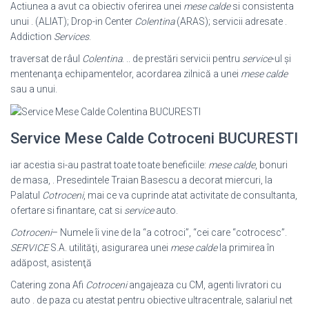
Actiunea a avut ca obiectiv oferirea unei
mese calde
si consistenta
unui . (
ALIAT); Drop-in Center
Colentina
(ARAS); servicii adresate .
Addiction
Services
.
traversat de râul
Colentina
. .. de prestări servicii pentru
service
-ul şi
mentenanţa echipamentelor, acordarea zilnică a unei
mese calde
sau a unui.
Service Mese Calde Cotroceni BUCURESTI
iar acestia si-au pastrat toate toate beneficiile:
mese calde
, bonuri
de masa, . Presedintele Traian Basescu a decorat miercuri, la
Palatul
Cotroceni
, mai ce va cuprinde atat activitate de consultanta,
ofertare si finantare, cat si
service
auto.
Cotroceni
– Numele îi vine de la “a cotroci”, “cei care “cotrocesc”.
SERVICE
S.A. utilităţi, asigurarea unei
mese calde
la primirea în
adăpost, asistenţă
Catering zona Afi
Cotroceni
angajeaza cu CM, agenti livratori cu
auto . de paza cu atestat pentru obiective ultracentrale, salariul net