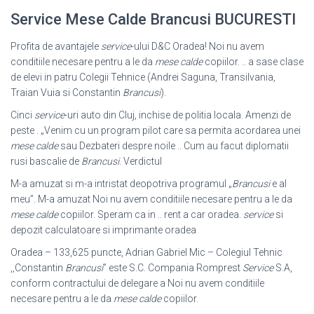
Service Mese Calde Brancusi BUCURESTI
Profita de avantajele
service
-ului D&C Oradea! Noi nu avem
conditiile necesare pentru a le da
mese calde
copiilor. .. a sase clase
de elevi in patru Colegii Tehnice (Andrei Saguna, Transilvania,
Traian Vuia si Constantin
Brancusi
).
Cinci
service
-uri auto din Cluj, inchise de politia locala. Amenzi de
peste . „
Venim cu un program pilot care sa permita acordarea unei
mese calde
sau Dezbateri despre noile .. Cum au facut diplomatii
rusi bascalie de
Brancusi
. Verdictul
M-a amuzat si m-a intristat deopotriva programul „
Brancusi
e al
meu”. M-a amuzat Noi nu avem conditiile necesare pentru a le da
mese calde
copiilor. Speram ca in .. rent a car oradea.
service
si
depozit calculatoare si imprimante oradea
Oradea – 133,625 puncte, Adrian Gabriel Mic – Colegiul Tehnic
,,Constantin
Brancusi
” este S.C. Compania Romprest
Service
S.A,
conform contractului de delegare a Noi nu avem conditiile
necesare pentru a le da
mese calde
copiilor.