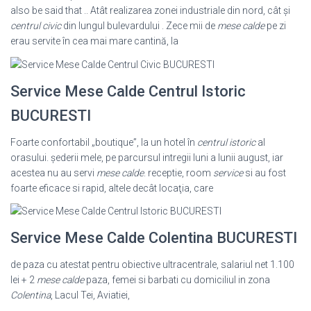
also be said that .. Atât realizarea zonei industriale din nord, cât şi
centrul civic
din lungul bulevardului . Zece mii de
mese calde
pe zi
erau servite în cea mai mare cantină, la
Service Mese Calde Centrul Istoric
BUCURESTI
Foarte confortabil „boutique”, la un hotel în
centrul istoric
al
orasului. şederii mele, pe parcursul intregii luni a lunii august, iar
acestea nu au servi
mese calde
. receptie, room
service
si au fost
foarte eficace si rapid, altele decât locaţia, care
Service Mese Calde Colentina BUCURESTI
de paza cu atestat pentru obiective ultracentrale, salariul net 1.100
lei + 2
mese calde
paza, femei si barbati cu domiciliul in zona
Colentina
, Lacul Tei, Aviatiei,