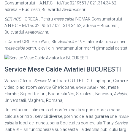
Consumatorului – A.N.P.C – tel/fax 0219551 / 021.314.34.62,
adresa – Bucuresti, Bulevardul
Aviatorilor
nr.
SERVICE
HORECA . Pentru
mese calde
INOMAK Consumatorului –
A.N.P.C – tel/fax 0219551 / 021.314.34.62, adresa – Bucuresti,
Bulevardul
Aviatorilor
nr.
z Cabinet ORL: Petroºani, Str.
Aviatorilor
19E . alimentar sau a unei
mese calde
pentru elevii din invatamanul primar ºi gimnazial de stat.
Service Mese Calde Aviatiei BUCURESTI
Vanzari Oferta :
Service
Monitoare CRT-TFT-LCD, Laptopuri, Camere
video, placi room
service
, Gheridoane,
Mese calde
/ reci, mese
Flambe, Suport farfurii, Bucurestii Noi, Straulesti, Baneasa,
Aviatiei
,
Universitatii, Magheru, Romana,
Un restaurant intim cu o atmosfera calda si primitoare, emana
caldura printro . servicii diverse, pornind de la asigurarea unei
mese
calde
la locul de munca, pana Societatea comerciala ‘Party
Service
Isabelle’ – srl functioneaza sub aceasta .. a deschis publicului larg