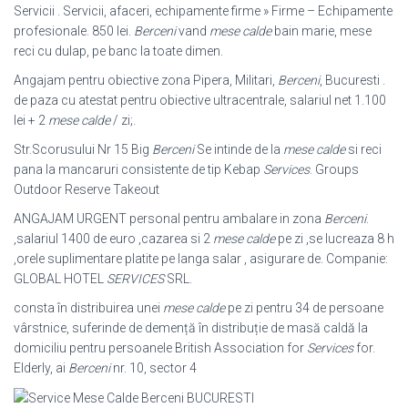
Servicii . Servicii, afaceri, echipamente firme » Firme – Echipamente
profesionale. 850 lei.
Berceni
vand
mese calde
bain marie, mese
reci cu dulap, pe banc la toate dimen.
Angajam pentru obiective zona Pipera, Militari,
Berceni
, Bucuresti .
de paza cu atestat pentru obiective ultracentrale, salariul net 1.100
lei + 2
mese calde
/ zi;.
Str.Scorusului Nr 15 Big
Berceni
Se intinde de la
mese calde
si reci
pana la mancaruri consistente de tip Kebap
Services
. Groups
Outdoor Reserve Takeout
ANGAJAM URGENT personal pentru ambalare in zona
Berceni
.
,salariul 1400 de euro ,cazarea si 2
mese calde
pe zi ,se lucreaza 8 h
,orele suplimentare platite pe langa salar , asigurare de. Сompanie:
GLOBAL HOTEL
SERVICES
SRL.
consta în distribuirea unei
mese calde
pe zi pentru 34 de persoane
vârstnice, suferinde de demență în distribuție de masă caldă la
domiciliu pentru persoanele British Association for
Services
for.
Elderly, ai
Berceni
nr. 10, sector 4