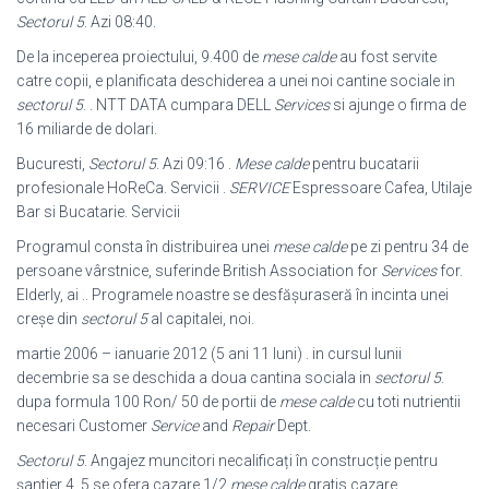
Sectorul 5
. Azi 08:40.
De la inceperea proiectului, 9.400 de
mese calde
au fost servite
catre copii, e planificata deschiderea a unei noi cantine sociale in
sectorul 5
. . NTT DATA cumpara DELL
Services
si ajunge o firma de
16 miliarde de dolari.
Bucuresti,
Sectorul 5
. Azi 09:16 .
Mese calde
pentru bucatarii
profesionale HoReCa. Servicii .
SERVICE
Espressoare Cafea, Utilaje
Bar si Bucatarie. Servicii
Programul consta în distribuirea unei
mese calde
pe zi pentru 34 de
persoane vârstnice, suferinde British Association for
Services
for.
Elderly, ai .. Programele noastre se desfășuraseră în incinta unei
creșe din
sectorul 5
al capitalei, noi.
martie 2006 – ianuarie 2012 (5 ani 11 luni) . in cursul lunii
decembrie sa se deschida a doua cantina sociala in
sectorul 5
.
dupa formula 100 Ron/ 50 de portii de
mese calde
cu toti nutrientii
necesari Customer
Service
and
Repair
Dept.
Sectorul 5
. Angajez muncitori necalificați în construcție pentru
șantier 4_5 se ofera cazare 1/2
mese calde
gratis cazare