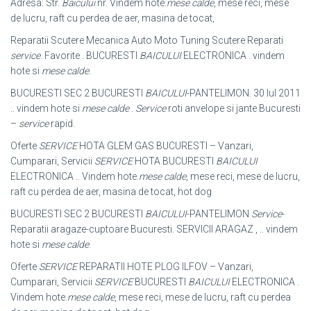
Adresa: Str.
Baicului
nr. Vindem hote.
mese calde
, mese reci, mese
de lucru, raft cu perdea de aer, masina de tocat,
Reparatii Scutere Mecanica Auto Moto Tuning Scutere Reparati
service
. Favorite . BUCURESTI
BAICULUI
ELECTRONICA . vindem
hote si
mese calde
.
BUCURESTI SEC 2 BUCURESTI
BAICULUI
-PANTELIMON. 30 Iul 2011
.. vindem hote si
mese calde
.
Service
roti anvelope si jante Bucuresti
–
service
rapid.
Oferte
SERVICE
HOTA GLEM GAS BUCURESTI – Vanzari,
Cumparari, Servicii
SERVICE
HOTA BUCURESTI
BAICULUI
ELECTRONICA .. Vindem hote.
mese calde
, mese reci, mese de lucru,
raft cu perdea de aer, masina de tocat, hot dog
BUCURESTI SEC 2 BUCURESTI
BAICULUI
-PANTELIMON
Service
-
Reparatii aragaze-cuptoare Bucuresti. SERVICII ARAGAZ , .. vindem
hote si
mese calde
.
Oferte
SERVICE
REPARATII HOTE PLOG ILFOV – Vanzari,
Cumparari, Servicii
SERVICE
BUCURESTI
BAICULUI
ELECTRONICA .
Vindem hote.
mese calde
, mese reci, mese de lucru, raft cu perdea