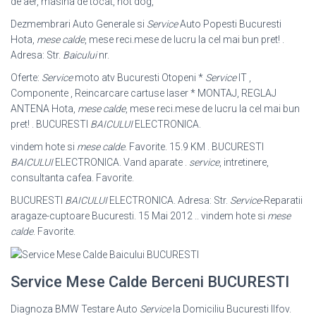
de aer, masina de tocat, hot dog,
Dezmembrari Auto Generale si
Service
Auto Popesti Bucuresti
Hota,
mese calde
, mese reci.mese de lucru la cel mai bun pret! .
Adresa: Str.
Baicului
nr.
Oferte:
Service
moto atv Bucuresti Otopeni *
Service
IT ,
Componente , Reincarcare cartuse laser * MONTAJ, REGLAJ
ANTENA Hota,
mese calde
, mese reci.mese de lucru la cel mai bun
pret! . BUCURESTI
BAICULUI
ELECTRONICA.
vindem hote si
mese calde
. Favorite. 15.9 KM . BUCURESTI
BAICULUI
ELECTRONICA. Vand aparate .
service
, intretinere,
consultanta cafea. Favorite.
BUCURESTI
BAICULUI
ELECTRONICA. Adresa: Str.
Service
-Reparatii
aragaze-cuptoare Bucuresti. 15 Mai 2012 .. vindem hote si
mese
calde
. Favorite.
Service Mese Calde Berceni BUCURESTI
Diagnoza BMW Testare Auto
Service
la Domiciliu Bucuresti Ilfov.