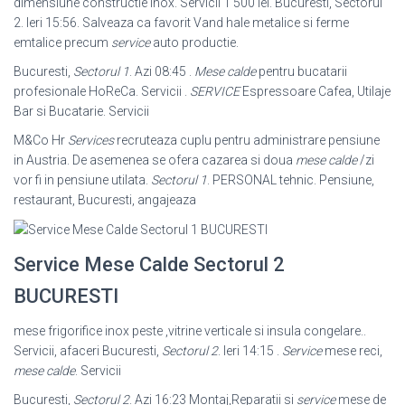
dimensiune constructie inox. Servicii 1 500 lei. Bucuresti, Sectorul
2. Ieri 15:56. Salveaza ca favorit Vand hale metalice si ferme
emtalice precum
service
auto productie.
Bucuresti,
Sectorul 1
. Azi 08:45 .
Mese calde
pentru bucatarii
profesionale HoReCa. Servicii .
SERVICE
Espressoare Cafea, Utilaje
Bar si Bucatarie. Servicii
M&Co Hr
Services
recruteaza cuplu pentru administrare pensiune
in Austria. De asemenea se ofera cazarea si doua
mese calde
/zi
vor fi in pensiune utilata.
Sectorul 1
. PERSONAL tehnic. Pensiune,
restaurant, Bucuresti, angajeaza
Service Mese Calde Sectorul 2
BUCURESTI
mese frigorifice inox peste ,vitrine verticale si insula congelare..
Servicii, afaceri Bucuresti,
Sectorul 2
. Ieri 14:15 .
Service
mese reci,
mese calde
. Servicii
Bucuresti,
Sectorul 2
. Azi 16:23 Montaj,Reparatii si
service
mese de