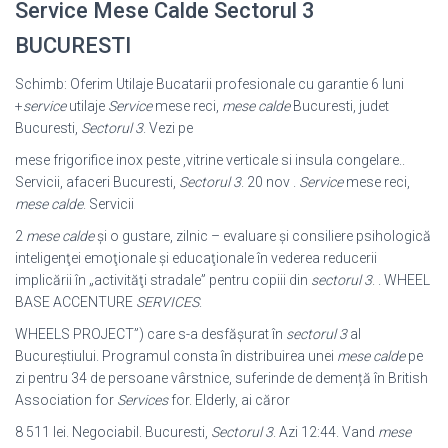
Service Mese Calde Sectorul 3
BUCURESTI
Schimb: Oferim Utilaje Bucatarii profesionale cu garantie 6 luni
+
service
utilaje
Service
mese reci,
mese calde
Bucuresti, judet
Bucuresti,
Sectorul 3
. Vezi pe
mese frigorifice inox peste ,vitrine verticale si insula congelare..
Servicii, afaceri Bucuresti,
Sectorul 3
. 20 nov .
Service
mese reci,
mese calde
. Servicii
2
mese calde
şi o gustare, zilnic – evaluare şi consiliere psihologică
inteligenţei emoţionale şi educaţionale în vederea reducerii
implicării în „activităţi stradale” pentru copiii din
sectorul 3
. . WHEEL
BASE ACCENTURE
SERVICES
.
WHEELS PROJECT”) care s-a desfășurat în
sectorul 3
al
Bucureștiului. Programul consta în distribuirea unei
mese calde
pe
zi pentru 34 de persoane vârstnice, suferinde de demență în British
Association for
Services
for. Elderly, ai căror
8 511 lei. Negociabil. Bucuresti,
Sectorul 3
. Azi 12:44. Vand
mese