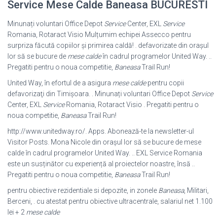
Service Mese Calde Baneasa BUCURESTI
Minunați voluntari Office Depot
Service
Center, EXL
Service
Romania, Rotaract Visio Mulțumim echipei Assecco pentru
surpriza făcută copiilor și primirea caldă! . defavorizate din orașul
lor să se bucure de
mese calde
în cadrul programelor United Way. ..
Pregatiti pentru o noua competitie,
Baneasa
Trail Run!
United Way, în efortul de a asigura
mese calde
pentru copii
defavorizaţi din Timişoara. . Minunați voluntari Office Depot
Service
Center, EXL
Service
Romania, Rotaract Visio . Pregatiti pentru o
noua competitie,
Baneasa
Trail Run!
http://www.unitedway.ro/. Apps. Abonează-te la newsletter-ul
Visitor Posts. Mona Nicole din orașul lor să se bucure de mese
calde în cadrul programelor United Way. .. EXL Service Romania
este un susținător cu experiență al proiectelor noastre, însă ..
Pregatiti pentru o noua competitie,
Baneasa
Trail Run!
pentru obiective rezidentiale si depozite, in zonele
Baneasa
, Militari,
Berceni, . cu atestat pentru obiective ultracentrale, salariul net 1.100
lei + 2
mese calde