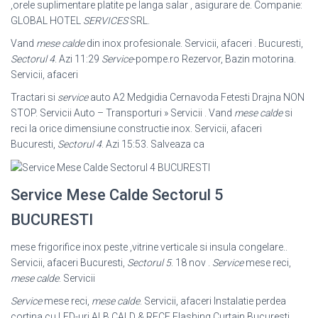
,orele suplimentare platite pe langa salar , asigurare de. Сompanie:
GLOBAL HOTEL
SERVICES
SRL.
Vand
mese calde
din inox profesionale. Servicii, afaceri . Bucuresti,
Sectorul 4
. Azi 11:29
Service
-pompe.ro Rezervor, Bazin motorina.
Servicii, afaceri
Tractari si
service
auto A2 Medgidia Cernavoda Fetesti Drajna NON
STOP. Servicii Auto – Transporturi » Servicii . Vand
mese calde
si
reci la orice dimensiune constructie inox. Servicii, afaceri
Bucuresti,
Sectorul 4
. Azi 15:53. Salveaza ca
Service Mese Calde Sectorul 5
BUCURESTI
mese frigorifice inox peste ,vitrine verticale si insula congelare..
Servicii, afaceri Bucuresti,
Sectorul 5
. 18 nov .
Service
mese reci,
mese calde
. Servicii
Service
mese reci,
mese calde
. Servicii, afaceri Instalatie perdea
cortina cu LED-uri ALB CALD & RECE Flashing Curtain Bucuresti,