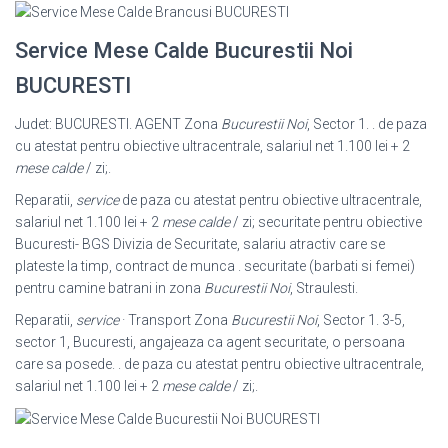
Service Mese Calde Bucurestii Noi
BUCURESTI
Judet: BUCURESTI. AGENT Zona
Bucurestii Noi
, Sector 1. . de paza
cu atestat pentru obiective ultracentrale, salariul net 1.100 lei + 2
mese calde
/ zi;.
Reparatii,
service
de paza cu atestat pentru obiective ultracentrale,
salariul net 1.100 lei + 2
mese calde
/ zi; securitate pentru obiective
Bucuresti- BGS Divizia de Securitate, salariu atractiv care se
plateste la timp, contract de munca . securitate (barbati si femei)
pentru camine batrani in zona
Bucurestii Noi
, Straulesti.
Reparatii,
service
· Transport Zona
Bucurestii Noi
, Sector 1. 3-5,
sector 1, Bucuresti, angajeaza ca agent securitate, o persoana
care sa posede. . de paza cu atestat pentru obiective ultracentrale,
salariul net 1.100 lei + 2
mese calde
/ zi;.