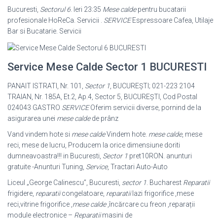
Bucuresti,
Sectorul 6
. Ieri 23:35
Mese calde
pentru bucatarii
profesionale HoReCa. Servicii .
SERVICE
Espressoare Cafea, Utilaje
Bar si Bucatarie. Servicii
Service Mese Calde Sector 1 BUCURESTI
PANAIT ISTRATI, Nr. 101,
Sector 1
, BUCUREŞTI; 021-223 2104
TRAIAN, Nr. 185A, Et.2, Ap.4, Sector 5, BUCUREŞTI, Cod Postal
024043 GASTRO
SERVICE
Oferim servicii diverse, pornind de la
asigurarea unei
mese calde
de prânz
Vand vindem hote si
mese calde
Vindem hote.
mese calde
, mese
reci, mese de lucru, Producem la orice dimensiune doriti
dumneavoastra!!! in Bucuresti,
Sector 1
pret10RON. anunturi
gratuite -Anunturi Tuning,
Service
, Tractari Auto-
Auto
Liceul „George Calinescu”, Bucuresti,
sector 1
. Bucharest
Reparatii
frigidere,
reparatii
congelatoare,
reparatii
lazi frigorifice ,mese
reci,vitrine frigorifice ,
mese calde
,încărcare cu freon ,reparații
module electronice –
Reparatii
masini de