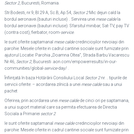
Sector 2
, Bucuresti, Romania.
Str.Bodesti, nr.9, Bl.29 A, Sc.B, Ap.54,
Sector 2
Mic dejun cald la
bordul aeronavei.(bauturi incluse) .. Servirea unei
mese calde
la
bordul aeronavei (
bauturi incluse). Sfarsitul minibar, Sat-TV, pay TV
(contra cost), fierbator, room-
service
.
le sunt oferite saptamanal
mese calde
credincioșilor nevoiași din
parohie. Mesele oferite in cadrul cantinei sociale sunt furnizate prin
ajutorul Locatie: Parohia „Doamna Oltea”, Strada Barbu Vacarescu
Nr.46,
Sector 2
, Bucuresti .
aon.com/empowerresults/in-our-
communities/global-
service
-day/ .
Înfiinţată în baza Hotărârii Consiliului Local
Sector 2
nr. .. tipurile de
servicii oferite: – acordarea zilnică a unei
mese calde
sau a unui
pachet
Oferirea, prin acordarea unei
mese calde
de cinci ori pe saptamana,
a unui suport material care sa permita efectuarea de Directia
Sociala a Primariei
sector 2
le sunt oferite saptamanal
mese calde
credincioșilor nevoiași din
parohie. Mesele oferite in cadrul cantinei sociale sunt furnizate prin