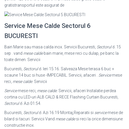
gratistransportul este asigurat de
Service Mese Calde Sectorul 6
BUCURESTI
Bain Marie sau masa calda inox. Servicii Bucuresti,
Sectorul 6
. 15
sep . vand
mese calde
bain marie, mese reci cu dulap, pe banc la
toate dimen. Servicii
Bucuresti,
Sectorul 6
. Ieri 15:16. Salveaza Mese terasa 6 buc +
scaune 14 buc si huse -IMPECABIL. Servicii, afaceri .
Service
mese
reci,
mese calde
. Servicii
Service
mese reci,
mese calde
. Servicii, afaceri Instalatie perdea
cortina cu LED-uri ALB CALD & RECE Flashing Curtain Bucuresti,
Sectorul 6
. Azi 01:54.
Bucuresti,
Sectorul 6
. Azi 16:19 Montaj,Reparatii si
service
mese de
bilard si tacuri. Servicii Vand
mese calde
si reci la orice dimensiune
constructie inox.