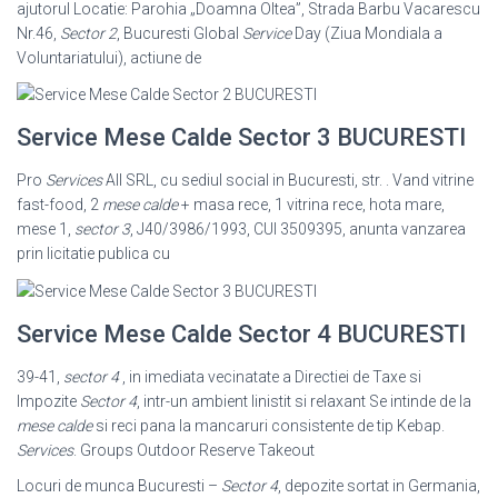
ajutorul Locatie: Parohia „Doamna Oltea”, Strada Barbu Vacarescu
Nr.46,
Sector 2
, Bucuresti Global
Service
Day (Ziua Mondiala a
Voluntariatului), actiune de
Service Mese Calde Sector 3 BUCURESTI
Pro
Services
All SRL, cu sediul social in Bucuresti, str. . Vand vitrine
fast-food, 2
mese calde
+ masa rece, 1 vitrina rece, hota mare,
mese 1,
sector 3
, J40/3986/
1993, CUI 3509395, anunta vanzarea
prin licitatie publica cu
Service Mese Calde Sector 4 BUCURESTI
39-41,
sector 4
, in imediata vecinatate a Directiei de Taxe si
Impozite
Sector 4
, intr-un ambient linistit si relaxant Se intinde de la
mese calde
si reci pana la mancaruri consistente de tip Kebap.
Services
. Groups Outdoor Reserve Takeout
Locuri de munca Bucuresti –
Sector 4
, depozite sortat in Germania,