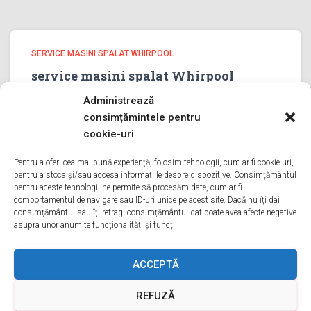
SERVICE MASINI SPALAT WHIRPOOL
service masini spalat Whirpool
PRAHOVA
Administrează
service masini spalat Whirpool PRAHOVA Bine ati venit
consimțămintele pentru
pe pagina noastra de service masini spalat Whirpool
cookie-uri
PRAHOVA Aveti o problema cu o masina de spalat
whirpool? Tot ce trebuie sa faceti este sa ne sunati
Pentru a oferi cea mai bună experiență, folosim tehnologii, cum ar fi cookie-uri,
pentru a stoca și/sau accesa informațiile despre dispozitive. Consimțământul
Citește mai mult
pentru aceste tehnologii ne permite să procesăm date, cum ar fi
comportamentul de navigare sau ID-uri unice pe acest site. Dacă nu îți dai
consimțământul sau îți retragi consimțământul dat poate avea afecte negative
asupra unor anumite funcționalități și funcții.
ACASA
DESPRE NOI
SERVICII
ACOPERIRE
ACCEPTĂ
REFUZĂ
CONTACT
GDPR
TERMENI ȘI CONDIȚII