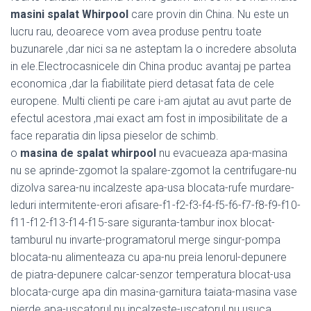
masini spalat Whirpool
care provin din China. Nu este un
lucru rau, deoarece vom avea produse pentru toate
buzunarele ,dar nici sa ne asteptam la o incredere absoluta
in ele.Electrocasnicele din China produc avantaj pe partea
economica ,dar la fiabilitate pierd detasat fata de cele
europene. Multi clienti pe care i-am ajutat au avut parte de
efectul acestora ,mai exact am fost in imposibilitate de a
face reparatia din lipsa pieselor de schimb.
o
masina de spalat whirpool
nu evacueaza apa-masina
nu se aprinde-zgomot la spalare-zgomot la centrifugare-nu
dizolva sarea-nu incalzeste apa-usa blocata-rufe murdare-
leduri intermitente-erori afisare-f1-f2-f3-f4-f5-f6-f7-f8-f9-f10-
f11-f12-f13-f14-f15-sare siguranta-tambur inox blocat-
tamburul nu invarte-programatorul merge singur-pompa
blocata-nu alimenteaza cu apa-nu preia lenorul-depunere
de piatra-depunere calcar-senzor temperatura blocat-usa
blocata-curge apa din masina-garnitura taiata-masina vase
pierde apa-uscatorul nu incalzeste-uscatorul nu usuca