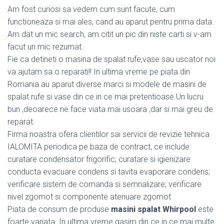
Am fost curiosi sa vedem cum sunt facute, cum
functioneaza si mai ales, cand au aparut pentru prima data.
Am dat un mic search, am citit un pic din niste carti si v-am
facut un mic rezumat.
Fie ca detineti o masina de spalat rufe,vase sau uscator noi
va ajutam sa o reparati!! In ultima vreme pe piata din
Romania au aparut diverse marci si modele de masini de
spalat rufe si vase din ce in ce mai pretentioase.Un lucru
bun ,deoarece ne face viata mai usoara ,dar si mai greu de
reparat.
Firma noastra ofera clientilor sai servicii de revizie tehnica
IALOMITA periodica pe baza de contract, ce include:
curatare condensator frigorific; curatare si igienizare
conducta evacuare condens si tavita evaporare condens;
verificare sistem de comanda si semnalizare; verificare
nivel zgomot si componente atenuare zgomot
Piata de consum de produse
masini spalat Whirpool
este
foarte variata. In ultima vreme gasim din ce in ce mai multe