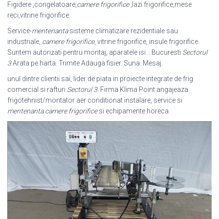
Figidere ,
congelatoare,
camere frigorifice
,lazi frigorifice,mese
reci,vitrine frigorifice.
Service-
mentenanta
sisteme climatizare rezidentiale sau
industriale,
camere frigorifice
, vitrine frigorifice, insule frigorifice.
Suntem autorizati pentru montaj, aparatele isi .. Bucuresti
Sectorul
3
Arata pe harta. Trimite Adauga fisier. Suna. Mesaj.
unul dintre clientii sai, lider de piata in proiecte integrate de frig
comercial si rafturi
Sectorul 3
. Firma Klima Point angajeaza
frigotehnist/montator aer conditionat instalare, service si
mentenanta camere frigorifice
si echipamente horeca.