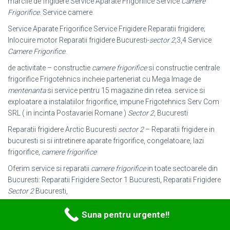
marcile de frigidere Service Aparate Frigorifice Service
Camere
Frigorifice
. Service camere
Service Aparate Frigorifice Service Frigidere Reparatii frigidere;
Inlocuire motor Reparatii frigidere Bucuresti-
sector 2
,3,4 Service
Camere Frigorifice
.
de activitate – constructie
camere frigorifice
si constructie centrale
frigorifice Frigotehnics incheie parteneriat cu Mega Image de
mentenanta
si service pentru 15 magazine din retea. service si
exploatare a instalatiilor frigorifice, impune Frigotehnics Serv Com
SRL ( in incinta Postavariei Romane )
Sector 2
, Bucuresti
Reparatii frigidere Arctic Bucuresti
sector 2
– Reparatii frigidere in
bucuresti si si intretinere aparate frigorifice, congelatoare, lazi
frigorifice,
camere frigorifice
Oferim service si reparatii
camere frigorifice
in toate sectoarele din
Bucuresti: Reparatii Frigidere Sector 1 Bucuresti, Reparatii Frigidere
Sector 2
Bucuresti,
Instalatii frigorifice comerciale si industriale –
Camere frigorifice
/
Suna pentru urgente!!
Camere Curate – Chillere comerciale si ( in incinta Postavariei
Romane )
Sector 2
, Bucuresti