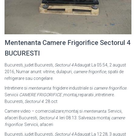
Mentenanta Camere Frigorifice Sectorul 4
BUCURESTI
Bucuresti, judet Bucuresti,
Sectorul 4
Adaugat La 05:54, 2 august
2016, Numar anunt: vitrine, dulapuri,
camere frigorifice
, spatii de
refrigerare sau congelare.
Intretinere si
mentenanta
: frigidere industriale si
camere frigorifice
.
Servicii
CAMERE FRIGORIFICE
,montaj,reparatii ,intretinere.
Bucuresti,
Sectorul 4
. 28 oct
Camere video – comercializare,montaj si
mentenanta
. Servicii,
afaceri Bucuresti,
Sectorul 4
. Ieri 08:13. Salveaza montaj
camere
frigorifice
. Servicii, afaceri
Bucuresti, judet Bucuresti,
Sectorul 4
Adaugat La 12:28, 3 august