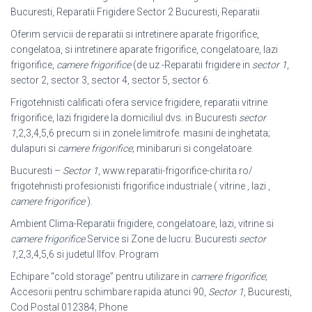
Bucuresti, Reparatii Frigidere Sector 2 Bucuresti, Reparatii
Oferim servicii de reparatii si intretinere aparate frigorifice,
congelatoa, si intretinere aparate frigorifice, congelatoare, lazi
frigorifice,
camere frigorifice
(de uz -Reparatii frigidere in
sector 1
,
sector 2, sector 3, sector 4, sector 5, sector 6.
Frigotehnisti calificati ofera service frigidere, reparatii vitrine
frigorifice, lazi frigidere la domiciliul dvs. in Bucuresti
sector
1
,2,3,4,5,6 precum si in zonele limitrofe. masini de inghetata;
dulapuri si
camere frigorifice
; minibaruri si congelatoare.
Bucuresti –
Sector 1
, www.reparatii-frigorifice-chirita.ro/
frigotehnisti profesionisti frigorifice industriale ( vitrine , lazi ,
camere frigorifice
).
Ambient Clima-Reparatii frigidere, congelatoare, lazi, vitrine si
camere frigorifice
.
Service si Zone de lucru: Bucuresti
sector
1
,2,3,4,5,6 si judetul Ilfov. Program
Echipare “cold storage” pentru utilizare in
camere frigorifice
;
Accesorii pentru schimbare rapida atunci 90,
Sector 1
, Bucuresti,
Cod Postal 012384; Phone