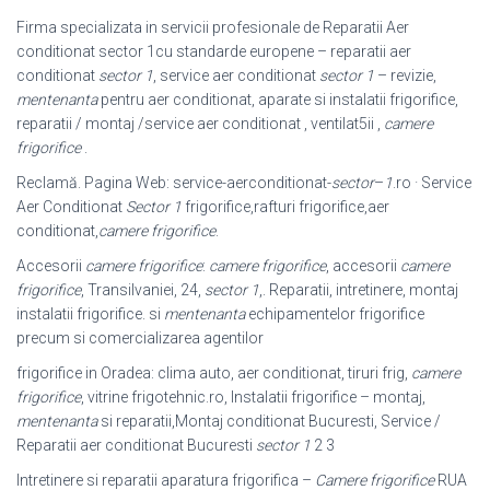
Firma specializata in servicii profesionale de Reparatii Aer
conditionat sector 1cu standarde europene – reparatii aer
conditionat
sector 1
, service aer conditionat
sector 1
– revizie,
mentenanta
pentru aer conditionat, aparate si instalatii frigorifice,
reparatii / montaj /service aer conditionat , ventilat5ii ,
camere
frigorifice
.
Reclamă. Pagina Web: service-aerconditionat-
sector
–
1
.ro · Service
Aer Conditionat
Sector 1
frigorifice,rafturi frigorifice,aer
conditionat,
camere frigorifice
.
Accesorii
camere frigorifice
:
camere frigorifice
, accesorii
camere
frigorifice
, Transilvaniei, 24,
sector 1
,. Reparatii, intretinere, montaj
instalatii frigorifice. si
mentenanta
echipamentelor frigorifice
precum si comercializarea agentilor
frigorifice in Oradea: clima auto, aer conditionat, tiruri frig,
camere
frigorifice
, vitrine frigotehnic.ro, Instalatii frigorifice – montaj,
mentenanta
si reparatii,
Montaj conditionat Bucuresti, Service /
Reparatii aer conditionat Bucuresti
sector 1
2 3
Intretinere si reparatii aparatura frigorifica –
Camere frigorifice
RUA