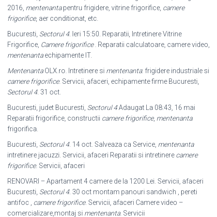
2016,
mentenanta
pentru frigidere, vitrine frigorifice,
camere
frigorifice
, aer conditionat, etc.
Bucuresti,
Sectorul 4
. Ieri 15:50. Reparatii, Intretinere Vitrine
Frigorifice,
Camere frigorifice
. Reparatii calculatoare, camere video,
mentenanta
echipamente IT.
Mentenanta
OLX.ro. Intretinere si
mentenanta
: frigidere industriale si
camere frigorifice
. Servicii, afaceri, echipamente firme Bucuresti,
Sectorul 4
. 31 oct.
Bucuresti, judet Bucuresti,
Sectorul 4
Adaugat La 08:43, 16 mai
Reparatii frigorifice, constructii
camere frigorifice
,
mentenanta
frigorifica.
Bucuresti,
Sectorul 4
. 14 oct. Salveaza ca Service,
mentenanta
intretinere jacuzzi. Servicii, afaceri Reparatii si intretinere
camere
frigorifice
. Servicii, afaceri
RENOVARI – Apartament 4 camere de la 1200 Lei. Servicii, afaceri
Bucuresti,
Sectorul 4
. 30 oct montam panouri sandwich , pereti
antifoc ,
camere frigorifice
. Servicii, afaceri Camere video –
comercializare,montaj si
mentenanta
. Servicii