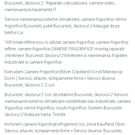
Bucuresti,
Sectorul 2
. Reparatii calculatoare, camere video,
mentenanta
echipamente IT.
Service
mentenanta
sisteme climatizare,
camere frigorifice
, vitrine
frigorifice Bucuresti, judet Bucuresti,
Sectorul 2
Adaugat de pe
telefon La
169 totale ieftine nou si utilizat
camere frigorifice
.
camere frigorifice
ieftine,
camere frigorifice
CAMERE FRIGORIFICE
,montaj,reparatii
,intretinere. Bucuresti
Sectorul 2
Intretinere si
mentenanta
: frigidere
industriale si
camere frigorifice
.
Executam
Camere Frigorifice
(Bitzer Copeland Scroll Maneurop
Dorin ) Servicii, afaceri, echipamente firme » Servicii diverse.
Bucuresti,
Sectorul 2
. 2 oct.
Bucuresti,
Sectorul 2
. Loc de intalnire Bucuresti,
Sectorul 2
Service-
mentenanta
sisteme climatizare rezidentiale sau industriale,
camere
frigorifice
, vitrine frigorifice, insule frigorifice. Suntem Bucuresti
Sectorul 2
Arata pe harta. Trimite
Inchiriem
camere frigorifice
(refrigerare) noi, zona Kaufland Obor.
Servicii, afaceri, echipamente firme » Servicii diverse. Bucuresti,