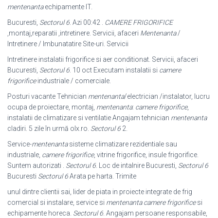
mentenanta
echipamente IT.
Bucuresti,
Sectorul 6
. Azi 00:42 .
CAMERE FRIGORIFICE
,montaj,reparatii ,
intretinere. Servicii, afaceri
Mentenanta
/
Intretinere / Imbunatatire Site-uri. Servicii
Intretinere instalatii frigorifice si aer conditionat. Servicii, afaceri
Bucuresti,
Sectorul 6
. 10 oct Executam instalatii si
camere
frigorifice
industriale / comerciale.
Posturi vacante Tehnician
mentenanta
/electrician /instalator, lucru
ocupa de proiectare, montaj,
mentenanta
:
camere frigorifice
,
instalatii de climatizare si ventilatie Angajam tehnician
mentenanta
cladiri. 5 zile în urmă olx.ro.
Sectorul 6
2.
Service-
mentenanta
sisteme climatizare rezidentiale sau
industriale,
camere frigorifice
, vitrine frigorifice, insule frigorifice.
Suntem autorizati .
Sectorul 6
. Loc de intalnire Bucuresti,
Sectorul 6
Bucuresti
Sectorul 6
Arata pe harta. Trimite
unul dintre clientii sai, lider de piata in proiecte integrate de frig
comercial si instalare, service si
mentenanta camere frigorifice
si
echipamente horeca.
Sectorul 6
. Angajam persoane responsabile,