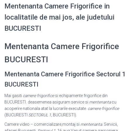
Mentenanta Camere Frigorifice in
localitatile de mai jos, ale judetului
BUCURESTI
Mentenanta Camere Frigorifice
BUCURESTI
Mentenanta Camere Frigorifice Sectorul 1
BUCURESTI
Mai gasiti
camere frigorifice
si echipamente frigorifice din
BUCURESTI. deasemenea asiguram service si
mentenanta
cu
acoperire nationala atat la lucrarile executate.
camere frigorifice
(BUCURESTI
SECTORUL 1
, BUCURESTI).
Camere video – comercializare,montaj si
mentenanta
. Servicii,
afaceri Bucuresti,
Sectorul 1
. 16 aug Varuit camera garsoniera