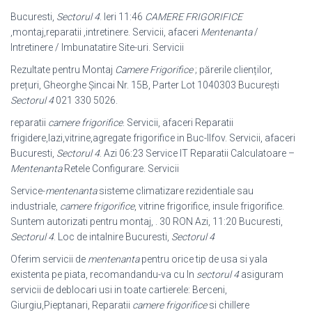
Bucuresti,
Sectorul 4
. Ieri 11:46
CAMERE FRIGORIFICE
,montaj,reparatii ,
intretinere. Servicii, afaceri
Mentenanta
/
Intretinere / Imbunatatire Site-uri. Servicii
Rezultate pentru Montaj
Camere Frigorifice
; părerile clienților,
prețuri, Gheorghe Şincai Nr. 15B, Parter Lot 1040303 Bucureşti
Sectorul 4
021 330 5026
.
reparatii
camere frigorifice
. Servicii, afaceri Reparatii
frigidere,lazi,vitrine,
agregate frigorifice in Buc-Ilfov. Servicii, afaceri
Bucuresti,
Sectorul 4
. Azi 06:23 Service IT Reparatii Calculatoare –
Mentenanta
Retele Configurare. Servicii
Service-
mentenanta
sisteme climatizare rezidentiale sau
industriale,
camere frigorifice
, vitrine frigorifice, insule frigorifice.
Suntem autorizati pentru montaj, . 30 RON Azi, 11:20 Bucuresti,
Sectorul 4
. Loc de intalnire Bucuresti,
Sectorul 4
Oferim servicii de
mentenanta
pentru orice tip de usa si yala
existenta pe piata, recomandandu-va cu In
sectorul 4
asiguram
servicii de deblocari usi in toate cartierele: Berceni,
Giurgiu,Pieptanari, Reparatii
camere frigorifice
si chillere