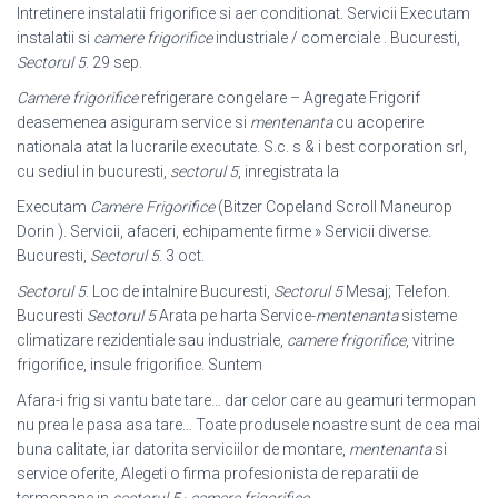
Intretinere instalatii frigorifice si aer conditionat. Servicii Executam
instalatii si
camere frigorifice
industriale / comerciale . Bucuresti,
Sectorul 5
. 29 sep.
Camere frigorifice
refrigerare congelare – Agregate Frigorif
deasemenea asiguram service si
mentenanta
cu acoperire
nationala atat la lucrarile executate. S.c. s & i best corporation srl,
cu sediul in bucuresti,
sectorul 5
, inregistrata la
Executam
Camere Frigorifice
(Bitzer Copeland Scroll Maneurop
Dorin ). Servicii, afaceri, echipamente firme » Servicii diverse.
Bucuresti,
Sectorul 5
. 3 oct.
Sectorul 5
. Loc de intalnire Bucuresti,
Sectorul 5
Mesaj; Telefon.
Bucuresti
Sectorul 5
Arata pe harta Service-
mentenanta
sisteme
climatizare rezidentiale sau industriale,
camere frigorifice
, vitrine
frigorifice, insule frigorifice. Suntem
Afara-i frig si vantu bate tare… dar celor care au geamuri termopan
nu prea le pasa asa tare… Toate produsele noastre sunt de cea mai
buna calitate, iar datorita serviciilor de montare,
mentenanta
si
service oferite, Alegeti o firma profesionista de reparatii de