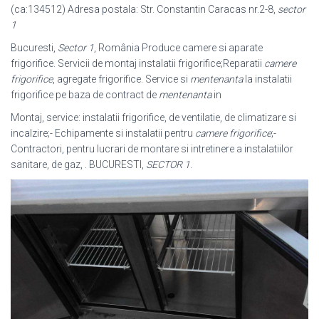
(ca:134512) Adresa postala: Str. Constantin Caracas nr.2-8,
sector
1
Bucuresti,
Sector 1
, România Produce camere si aparate
frigorifice. Servicii de montaj instalatii frigorifice;Reparatii
camere
frigorifice
, agregate frigorifice. Service si
mentenanta
la instalatii
frigorifice pe baza de contract de
mentenanta
in
Montaj, service: instalatii frigorifice, de ventilatie, de climatizare si
incalzire;- Echipamente si instalatii pentru
camere frigorifice
;-
Contractori, pentru lucrari de montare si intretinere a instalatiilor
sanitare, de gaz, . BUCURESTI,
SECTOR 1
.