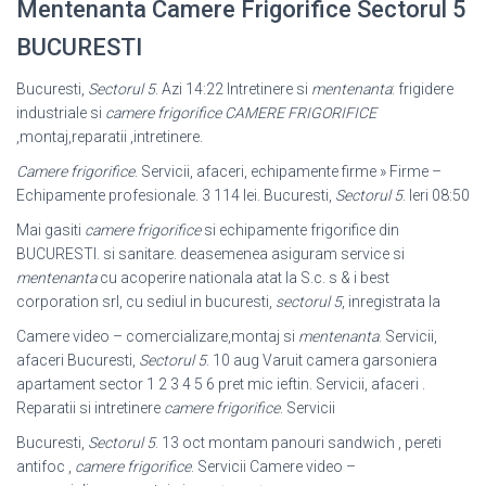
Mentenanta Camere Frigorifice Sectorul 5
BUCURESTI
Bucuresti,
Sectorul 5
. Azi 14:22 Intretinere si
mentenanta
: frigidere
industriale si
camere frigorifice
CAMERE FRIGORIFICE
,montaj,reparatii ,intretinere.
Camere frigorifice
. Servicii, afaceri, echipamente firme » Firme –
Echipamente profesionale. 3 114 lei. Bucuresti,
Sectorul 5
. Ieri 08:50
Mai gasiti
camere frigorifice
si echipamente frigorifice din
BUCURESTI. si sanitare. deasemenea asiguram service si
mentenanta
cu acoperire nationala atat la S.c. s & i best
corporation srl, cu sediul in bucuresti,
sectorul 5
, inregistrata la
Camere video – comercializare,montaj si
mentenanta
. Servicii,
afaceri Bucuresti,
Sectorul 5
. 10 aug Varuit camera garsoniera
apartament sector 1 2 3 4 5 6 pret mic ieftin. Servicii, afaceri .
Reparatii si intretinere
camere frigorifice
. Servicii
Bucuresti,
Sectorul 5
. 13 oct montam panouri sandwich , pereti
antifoc ,
camere frigorifice
. Servicii Camere video –