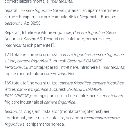
comercializare,montaj si
mentenanta
.
reparații
camere frigorifice
. Servicii, afaceri, echipamente firme »
Firme – Echipamente profesionale. 45 lei. Negociabil. Bucuresti,
Sectorul 5
. Azi 08:50
Reparatii, Intretinere Vitrine Frigorifice,
Camere frigorifice
. Servicii
Bucuresti,
Sectorul 5
. Reparatii calculatoare, camere video,
mentenanta
echipamente IT.
121 totale ieftine nou si utilizat
camere frigorifice
.
camere frigorifice
ieftine,
camere frigorifice
Bucuresti
Sectorul 5
CAMERE
FRIGORIFICE
,montaj,
reparatii ,intretinere. Intretinere si
mentenanta
:
frigidere industriale si
camere frigorifice
.
169 totale ieftine nou si utilizat
camere frigorifice
.
camere frigorifice
ieftine,
camere frigorifice
Bucuresti
Sectorul 5
CAMERE
FRIGORIFICE
,montaj,
reparatii ,intretinere. Intretinere si
mentenanta
:
frigidere industriale si
camere frigorifice
.
Sectorul 5
. Angajam instalator (montator/frigotehnist) aer
conditionat , sisteme de instalare, service si
mentenanta camere
frigorifice
si echipamente horeca.