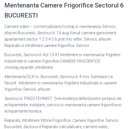
Mentenanta Camere Frigorifice Sectorul 6
BUCURESTI
Camere video – comercializare,montaj si
mentenanta
. Servicii,
afaceri Bucuresti,
Sectorul 6
. 14 aug Varuit camera garsoniera
apartament sector 1 2 3 4 5 6 pret mic ieftin. Servicii, afaceri .
Reparatii si intretinere
camere frigorifice
. Servicii
Bucuresti,
Sectorul 6
. Azi 13:41 Intretinere si
mentenanta
: frigidere
industriale si
camere frigorifice
CAMERE FRIGORIFICE
,montaj,reparatii ,intretinere.
Mentenanta
OLX.ro. Bucuresti,
Sectorul 6
. 4 nov. Salveaza ca
favorit . Intretinere si
mentenanta
: frigidere industriale si
camere
frigorifice
. Servicii, afaceri
Sectorul 6
. FRIGOTEHNIST: Ţine evidenţa defecţiunilor pe tipuri de
echipamente, instalare, service si
mentenanta camere frigorifice
si
echipamente horeca.
Reparatii, Intretinere Vitrine Frigorifice,
Camere frigorifice
. Servicii .
Bucuresti,
Sectorul 6
Reparatii calculatoare, camere video,