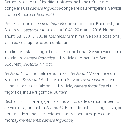
Camere si depozite frigorifice noi/second hand refrigerare-
congelare Usi
camere frigorifice
congelare sau refrigerare. Servicii,
afaceri Bucuresti,
Sectorul 1
.
Perdele siliconice
camere frigorifice
pe suporti inox. Bucuresti, judet
Bucuresti,
Sectorul 1
Adaugat La 10:41, 29 martie 2016, Numar
anunt: 88130010. 900 lei
Mentenanta
minima. Se spala ocazional,
iar in caz de rupere se poate inlocui
Intretinere instalatii frigorifice si aer conditionat. Servicii Executam
instalatii si
camere frigorifice
industriale / comerciale. Servicii
Bucuresti,
Sectorul 1
. 4 oct.
Sectorul 1
. Loc de intalnire Bucuresti,
Sectorul 1
Mesaj; Telefon.
Bucuresti
Sectorul 1
Arata pe harta Service-
mentenanta
sisteme
climatizare rezidentiale sau industriale,
camere frigorifice
, vitrine
frigorifice, insule frigorifice. Suntem
Sectorul 3. Firma, angajam electrician cu carte de munca ,pentru
service utilaje industria
Sectorul 1
. Firma de instalatii angajeaza, cu
contract de munca, pe perioada care se ocupa de proiectare,
montaj,
mentenanta
:
camere frigorifice
,