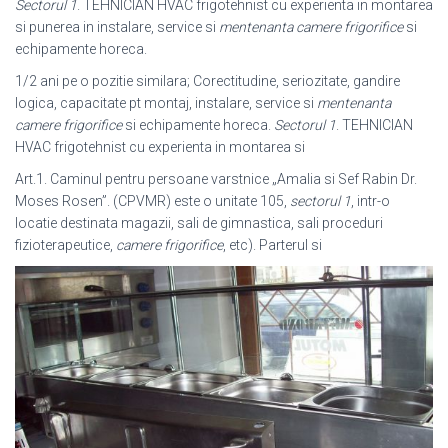
Sectorul 1
. TEHNICIAN HVAC frigotehnist cu experienta in montarea
si punerea in instalare, service si
mentenanta camere frigorifice
si
echipamente horeca.
1/2 ani pe o pozitie similara; Corectitudine, seriozitate, gandire
logica, capacitate pt montaj, instalare, service si
mentenanta
camere frigorifice
si echipamente horeca.
Sectorul 1
. TEHNICIAN
HVAC frigotehnist cu experienta in montarea si
Art.1. Caminul pentru persoane varstnice „Amalia si Sef Rabin Dr.
Moses Rosen”. (CPVMR) este o unitate 105,
sectorul 1
, intr-o
locatie destinata magazii, sali de gimnastica, sali proceduri
fizioterapeutice,
camere frigorifice
, etc). Parterul si