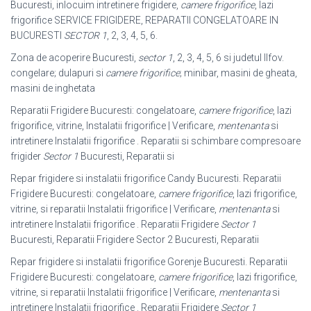
Bucuresti, inlocuim intretinere frigidere,
camere frigorifice
, lazi
frigorifice SERVICE FRIGIDERE, REPARATII CONGELATOARE IN
BUCURESTI
SECTOR 1
, 2, 3, 4, 5
, 6.
Zona de acoperire Bucuresti,
sector 1
, 2, 3, 4, 5, 6 si judetul Ilfov.
congelare; dulapuri si
camere frigorifice
; minibar, masini de gheata,
masini de inghetata
Reparatii Frigidere Bucuresti: congelatoare,
camere frigorifice
, lazi
frigorifice, vitrine, Instalatii frigorifice | Verificare,
mentenanta
si
intretinere Instalatii frigorifice . Reparatii si schimbare compresoare
frigider
Sector 1
Bucuresti, Reparatii si
Repar frigidere si instalatii frigorifice Candy Bucuresti. Reparatii
Frigidere Bucuresti: congelatoare,
camere frigorifice
, lazi frigorifice,
vitrine, si reparatii Instalatii frigorifice | Verificare,
mentenanta
si
intretinere Instalatii frigorifice . Reparatii Frigidere
Sector 1
Bucuresti, Reparatii Frigidere Sector 2 Bucuresti, Reparatii
Repar frigidere si instalatii frigorifice Gorenje Bucuresti. Reparatii
Frigidere Bucuresti: congelatoare,
camere frigorifice
, lazi frigorifice,
vitrine, si reparatii Instalatii frigorifice | Verificare,
mentenanta
si
intretinere Instalatii frigorifice . Reparatii Frigidere
Sector 1