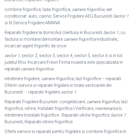
combine frigorifice, lada frigorifica,
camere frigorifice
, aer
conditionat: auto, casnic Service Frigidere AEG Bucuresti
Sector 1
si 6| Service Frigidere AMANA
Reparatii frigidere la domiciliul clientului in Bucuresti
Sector 1
, cu
factura si montare/demontare
camere frigorifice
industriale;;
incarcari agent frigorific de orice
sector 1
, sector 2, sector 3, sector 4, sector 5, sector 6 si in tot
judetul Ilfov. Incarcare Freon Firma noastra este specializata in
reparatii
camere frigorifice
.
intretinere frigidere,
camere frigorifice
, lazi frigorifice – reparatii
Oferim service si reparatii frigidere in toate sectoarele din
Bucuresti: – reparatii frigidere
sector 1
Reparatii Frigidere Bucuresti: congelatoare,
camere frigorifice
, lazi
frigorifice, vitrine, Instalatii frigorifice | Verificare,
mentenanta
si
intretinere Instalatii frigorifice . Reparatii vitrine frigorifice
Sector 1
Bucuresti, Reparatii vitrine frigorifice
Oferte service si reparatii pentru frigidere si combine frigorifice in