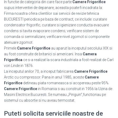
In functie de categoria din care face parte
Camere Frigorifice
supus interventiei de depanare, aceasta poate fi incadrata la:
Firma noastra ofera clientilor sai servicii de revizie tehnica
BUCURESTI periodica pe baza de contract, ce include: curatare
condensator frigorific; curatare si igienizare conducta evacuare
condens si tavita evaporare condens; verificare sistem de
comanda si semnalizare; verificare nivel zgomot si componente
atenuare zgomot
Primele
Camere Frigorifice
au aparut la inceputul secolului XIX si
au fost construite de britanici si americani. Insa
Camera
Frigorifica
ce s-a realizat la scara industriala a fost realizat de Carl
von Linde in 1876.
La inceputul anilor 70, a inceput fabricarea
Camere Frigorifice
Arctic cu compressor. Pana in anul 1985, aceste
Camere
Frigorifice
detineau piata romaneasca si acopereau peste 95%.
Camere Frigorifice
in Romania s-au construit in 1956 la Uzina de
Masini Electrice Bucuresti. Se numeau „Pinguin”,functionau pe
sistemul cu absortie si nu aveau termostat.
Puteti solicita serviciile noastre de