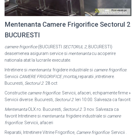
Mentenanta Camere Frigorifice Sectorul 2
BUCURESTI
camere frigorifice
(BUCURESTI
SECTORUL 2
, BUCURESTI)
deasemenea asiguram service si
mentenanta
cu acoperire
nationala atat la lucrarile executate.
Intretinere si
mentenanta
: frigidere industriale si
camere frigorifice
.
Servicii
CAMERE FRIGORIFICE
,montaj,reparatii ,intretinere.
Bucuresti,
Sectorul 2
. 28 oct
Constructie
camere frigorifice
. Servicii, afaceri, echipamente firme »
Servicii diverse. Bucuresti,
Sectorul 2
. Ieri 10:00. Salveaza ca favorit
Mentenanta
OLX.ro. Bucuresti,
Sectorul 2
. 3 nov. Salveaza ca
favorit Intretinere si
mentenanta
: frigidere industriale si
camere
frigorifice
. Servicii, afaceri
Reparatii, Intretinere Vitrine Frigorifice,
Camere frigorifice
. Servicii .