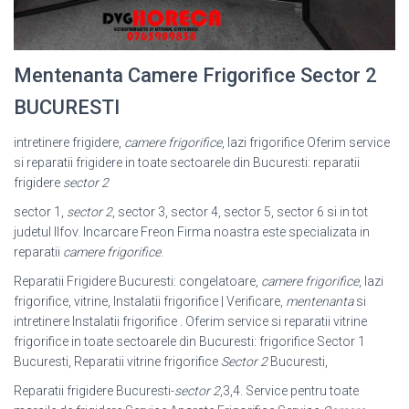
Mentenanta Camere Frigorifice Sector 2
BUCURESTI
intretinere frigidere,
camere frigorifice
, lazi frigorifice Oferim service
si reparatii frigidere in toate sectoarele din Bucuresti: reparatii
frigidere
sector 2
sector 1,
sector 2
, sector 3, sector 4, sector 5, sector 6 si in tot
judetul Ilfov. Incarcare Freon Firma noastra este specializata in
reparatii
camere frigorifice
.
Reparatii Frigidere Bucuresti: congelatoare,
camere frigorifice
, lazi
frigorifice, vitrine, Instalatii frigorifice | Verificare,
mentenanta
si
intretinere Instalatii frigorifice . Oferim service si reparatii vitrine
frigorifice in toate sectoarele din Bucuresti: frigorifice Sector 1
Bucuresti, Reparatii vitrine frigorifice
Sector 2
Bucuresti,
Reparatii frigidere Bucuresti-
sector 2
,3,4. Service pentru toate