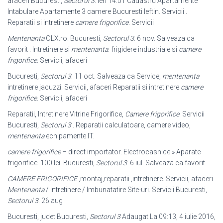
afaceri Bucuresti,
Sectorul 3
. Ieri 14:51 Cadastru Apartamente
Intabulare Apartamente 3 camere Bucuresti Ieftin. Servicii .
Reparatii si intretinere
camere frigorifice
. Servicii
Mentenanta
OLX.ro. Bucuresti,
Sectorul 3
. 6 nov. Salveaza ca
favorit . Intretinere si
mentenanta
: frigidere industriale si
camere
frigorifice
. Servicii, afaceri
Bucuresti,
Sectorul 3
. 11 oct. Salveaza ca Service,
mentenanta
intretinere jacuzzi. Servicii, afaceri Reparatii si intretinere
camere
frigorifice
. Servicii, afaceri
Reparatii, Intretinere Vitrine Frigorifice,
Camere frigorifice
. Servicii
Bucuresti,
Sectorul 3
. Reparatii calculatoare, camere video,
mentenanta
echipamente IT.
camere frigorifice
– direct importator. Electrocasnice » Aparate
frigorifice. 100 lei. Bucuresti,
Sectorul 3
. 6 iul. Salveaza ca favorit
CAMERE FRIGORIFICE
,montaj,reparatii ,intretinere. Servicii, afaceri
Mentenanta
/ Intretinere / Imbunatatire Site-uri. Servicii Bucuresti,
Sectorul 3
. 26 aug
Bucuresti, judet Bucuresti,
Sectorul 3
Adaugat La 09:13, 4 iulie 2016,