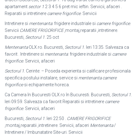
apartament
sector 1
2 3 4 5 6 pret mic ieftin. Servicii, afaceri .
Reparatii si intretinere
camere frigorifice
. Servicii
Intretinere si
mentenanta
: frigidere industriale si
camere frigorifice
.
Servicii
CAMERE FRIGORIFICE
,montaj,reparatii ,intretinere.
Bucuresti,
Sectorul 1
. 25 oct
Mentenanta
OLX.ro. Bucuresti,
Sectorul 1
. Ieri 13:35. Salveaza ca
favorit . Intretinere si
mentenanta
: frigidere industriale si
camere
frigorifice
. Servicii, afaceri
Sectorul 1
. Cerinte: – Poseda experienta si calificare profesionala
specifica postului instalare, service si
mentenanta camere
frigorifice
si echipamente horeca.
Ca Camera în Bucuresti OLX.ro în Bucuresti. Bucuresti,
Sectorul 1
.
Ieri 09:59. Salveaza ca favorit Reparatii si intretinere
camere
frigorifice
. Servicii, afaceri
Bucuresti,
Sectorul 1
. Ieri 22:50 .
CAMERE FRIGORIFICE
,montaj,reparatii ,
intretinere. Servicii, afaceri
Mentenanta
/
Intretinere / Imbunatatire Site-uri. Servicii