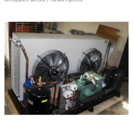
termopane in
sectorul 5
·
camere frigorifice