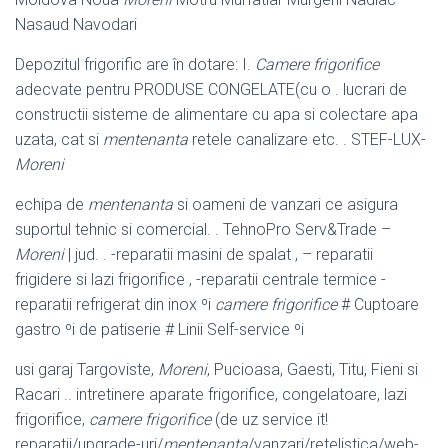
Nasaud Navodari
Depozitul frigorific are în dotare: I.
Camere frigorifice
adecvate pentru PRODUSE CONGELATE(cu o . lucrari de
constructii sisteme de alimentare cu apa si colectare apa
uzata, cat si
mentenanta
retele canalizare etc. . STEF-LUX-
Moreni
echipa de
mentenanta
si oameni de vanzari ce asigura
suportul tehnic si comercial. . TehnoPro Serv&Trade –
Moreni
| jud. . -reparatii masini de spalat , – reparatii
frigidere si lazi frigorifice , -reparatii centrale termice -
reparatii refrigerat din inox ºi
camere frigorifice
# Cuptoare
gastro ºi de patiserie # Linii Self
-service ºi
usi garaj Targoviste,
Moreni
, Pucioasa, Gaesti, Titu, Fieni si
Racari .. intretinere aparate frigorifice, congelatoare, lazi
frigorifice,
camere frigorifice
(de uz service it!
reparatii/upgrade-uri/
mentenanta
/vanzari/retelistica/web-