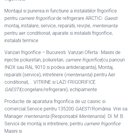
Montajul si punerea in functiune a instalatiilor frigorifice
pentru
camere frigorifice
de refrigerare ARCTIC-
Gaesti
montaj, instalare, service, reparatii, revizie,
mentenanta
pentru aer conditionat, aparate si instalatii frigorifice,
instalatii termice
Vanzari frigorifice – Bucuresti. Vanzari Oferta : Masini de
injectie poliuretan, poliuretan,
camere frigorifice
(cu panouri
INOX sau RAL 9010 si podea antiderapanta), Montaj,
reparatii (service), intretinere (
mentenanta
) pentru Aer
conditionat, .. VITRINE si LAZI FRIGORIFICE
GAESTI
(congelare/refrigerare), echipamente
Productie de aparatura frigorifica de uz casnic si
comercial.Service pentru 135200
GAESTI
România. Vrei sa
Manager
mentenanta
(Responsabil
Mentenanta
). Dl. M. B.
Servicii de montaj si intretinere, pentru
camere frigorifice
·
Masini si