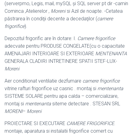
(serverpmo, Legis, mail, mySQL şi SQL server pt dir -camin
Cominca ,Atelierelor ,
Moreni
si Azil de noapte. -Cetatea
păstrarea în condiţii decente a decedaţilor (
camere
frigorifice
).
Depozitul frigorific are în dotare: I.
Camere frigorifice
adecvate pentru PRODUSE CONGELATE(cu o capacitate
AMENAJARI INTERIOARE SI EXTERIOARE
MENTENANTA
GENERALA CLADIRI INTRETINERE SPATII STEF-LUX-
Moreni
Aer conditionat ventilatie dezfumare
camere frigorifice
vitrine rafturi frigorifice uz casnic . montaj si
mentenanta
SISTEME SOLARE pentru apa calda – comercializare,
montaj si
mentenanta
siteme detectare . STESAN SRL
MORENI
–
Moreni
PROIECTARE SI EXECUTARE
CAMERE FRIGORIFICE
.
montaje, aparatura si instalatii frigorifice comert cu