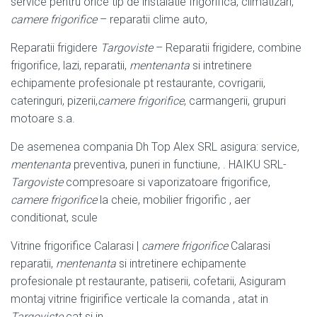
service pentru orice tip de instalatie frigorifica, climatizari,
camere frigorifice
– reparatii clime auto,
Reparatii frigidere
Targoviste
– Reparatii frigidere, combine
frigorifice, lazi, reparatii,
mentenanta
si intretinere
echipamente profesionale pt restaurante, covrigarii,
cateringuri, pizerii,
camere frigorifice
, carmangerii, grupuri
motoare s.a.
De asemenea compania Dh Top Alex SRL asigura: service,
mentenanta
preventiva, puneri in functiune, . HAIKU SRL-
Targoviste
compresoare si vaporizatoare frigorifice,
camere frigorifice
la cheie, mobilier frigorific , aer
conditionat, scule
Vitrine frigorifice Calarasi |
camere frigorifice
Calarasi
reparatii,
mentenanta
si intretinere echipamente
profesionale pt restaurante, patiserii, cofetarii, Asiguram
montaj vitrine frigirifice verticale la comanda , atat in
Targoviste
cat si in