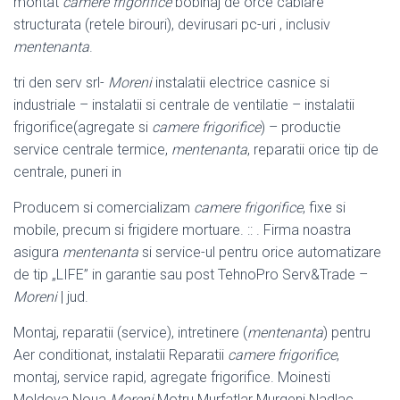
montat
camere frigorifice
bobinaj de orce cablare
structurata (retele birouri), devirusari pc-uri , inclusiv
mentenanta
.
tri den serv srl-
Moreni
instalatii electrice casnice si
industriale – instalatii si centrale de ventilatie – instalatii
frigorifice(agregate si
camere frigorifice
) – productie
service centrale termice,
mentenanta
, reparatii orice tip de
centrale, puneri in
Producem si comercializam
camere frigorifice
, fixe si
mobile, precum si frigidere mortuare. :: . Firma noastra
asigura
mentenanta
si service-ul pentru orice automatizare
de tip „LIFE” in garantie sau post TehnoPro Serv&Trade –
Moreni
| jud.
Montaj, reparatii (service), intretinere (
mentenanta
) pentru
Aer conditionat, instalatii Reparatii
camere frigorifice
,
montaj, service rapid, agregate frigorifice. Moinesti
Moldova Noua
Moreni
Motru Murfatlar Murgeni Nadlac