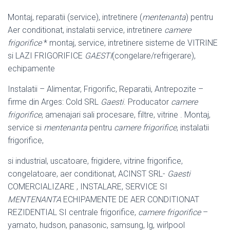
Montaj, reparatii (service), intretinere (
mentenanta
) pentru
Aer conditionat, instalatii service, intretinere
camere
frigorifice
* montaj, service, intretinere sisteme de VITRINE
si LAZI FRIGORIFICE
GAESTI
(congelare/refrigerare),
echipamente
Instalatii – Alimentar, Frigorific, Reparatii, Antrepozite –
firme din Arges: Cold SRL
Gaesti
. Producator
camere
frigorifice
, amenajari sali procesare, filtre, vitrine . Montaj,
service si
mentenanta
pentru
camere frigorifice
, instalatii
frigorifice,
si industrial, uscatoare, frigidere, vitrine frigorifice,
congelatoare, aer conditionat, ACINST SRL-
Gaesti
COMERCIALIZARE , INSTALARE, SERVICE SI
MENTENANTA
ECHIPAMENTE DE AER CONDITIONAT
REZIDENTIAL SI centrale frigorifice,
camere frigorifice
–
yamato, hudson, panasonic, samsung, lg, wirlpool