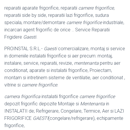
reparatii aparate frigorifice, reparatii
camere frigorifice
,
reparatii side by side, reparatii lazi frigorifice, sudura
speciala, montare/demontare
camere frigorifice
industriale,
incarcari agent frigorific de orice .. Service Reparatii
Frigidere
Gaesti
.
PROINSTAL S.R.L.-
Gaesti
comercializare, montaj si service
in domeniile instalatii frigorifice si aer precum: montaj,
instalare, service, reparatii, revizie,
mentenanta
pentru aer
conditionat, aparate si instalatii frigorifice, Proiectam,
montam si intretinem sisteme de ventilatie, aer conditionat ,
vitrine si
camere frigorifice
.
camera frigorifica
instalatii frigorifice
camere frigorifice
depozit frigorific depozite Montaje si
Mentenanta
in
INSTALATII de; Refrigerare, Congelare, Termice, Aer si LAZI
FRIGORIFICE
GAESTI
(congelare/refrigerare), echipamente
frigorifice,