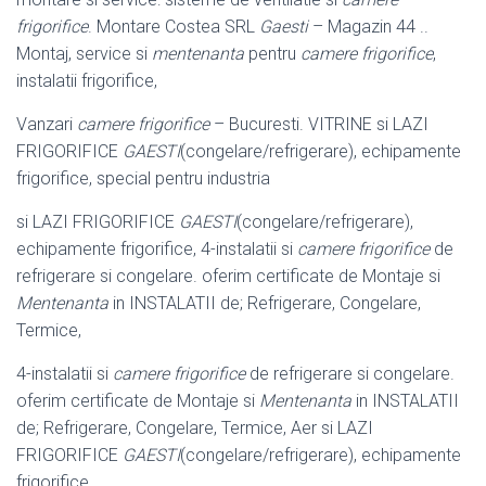
frigorifice
. Montare Costea SRL
Gaesti
– Magazin 44 ..
Montaj, service si
mentenanta
pentru
camere frigorifice
,
instalatii frigorifice,
Vanzari
camere frigorifice
– Bucuresti. VITRINE si LAZI
FRIGORIFICE
GAESTI
(
congelare/refrigerare), echipamente
frigorifice, special pentru industria
si LAZI FRIGORIFICE
GAESTI
(congelare/refrigerare),
echipamente frigorifice, 4-instalatii si
camere frigorifice
de
refrigerare si congelare. oferim certificate de Montaje si
Mentenanta
in INSTALATII de; Refrigerare, Congelare,
Termice,
4-instalatii si
camere frigorifice
de refrigerare si congelare.
oferim certificate de Montaje si
Mentenanta
in INSTALATII
de; Refrigerare, Congelare, Termice, Aer si LAZI
FRIGORIFICE
GAESTI
(congelare/refrigerare), echipamente
frigorifice,