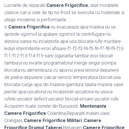
Lucrarile de reparatii
Camere Frigorifice
, atat modelele
clasice cat si cele de tip no-frost se executa cu materiale si
utilaje moderne si performante.
o
Camera Frigorifica
nu evacueaza apa-masina nu se
aprinde-zgomot la spalare-zgomot la centrifugare-nu
dizolva sarea-nu incalzeste apa-usa blocata-rufe murdare-
leduri intermitente-erori afisare-f1-f2-f3-f4-f5-f6-f7-f8-f9-f10-
f11-f12-f13-f14-f15-sare siguranta-tambur inox blocat-
tamburul nu invarte-programatorul merge singur-pompa
blocata-nu alimenteaza cu apa-nu preia lenorul-depunere
de piatra-depunere calcar-senzor temperatura blocat-usa
blocata-curge apa din masina-garnitura taiata-masina vase
pierde apa-uscatorul nu incalzeste-uscatorul nu usuca
rufele-uscator defect-uscator blocat-eroare uscator rufe
Acoperim toate zonele din Bucuresti.
Mentenanta
Camere Frigorifice
Colentina,Reparatii masini vase
Crangasi,
Camere Frigorifice Militari
,
Camere
Frigorifice Drumul Taberei
,Reparam
Camere Frigorifice