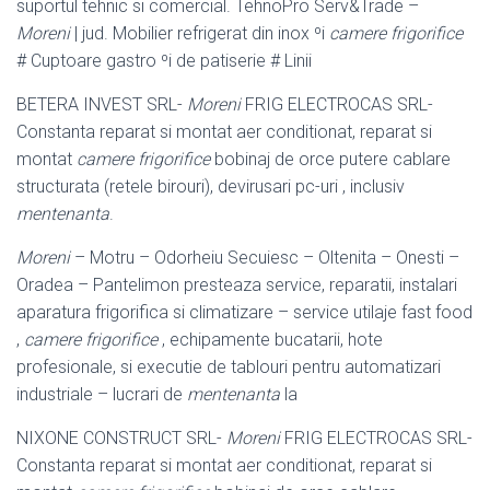
suportul tehnic si comercial. TehnoPro Serv&Trade –
Moreni
| jud. Mobilier refrigerat din inox ºi
camere frigorifice
# Cuptoare gastro ºi de patiserie # Linii
BETERA INVEST SRL-
Moreni
FRIG ELECTROCAS SRL-
Constanta reparat si montat aer conditionat, reparat si
montat
camere frigorifice
bobinaj de orce putere cablare
structurata (retele birouri), devirusari pc-uri , inclusiv
mentenanta
.
Moreni
– Motru – Odorheiu Secuiesc – Oltenita – Onesti –
Oradea – Pantelimon presteaza service, reparatii, instalari
aparatura frigorifica si climatizare – service utilaje fast food
,
camere frigorifice
, echipamente bucatarii, hote
profesionale, si executie de tablouri pentru automatizari
industriale – lucrari de
mentenanta
la
NIXONE CONSTRUCT SRL-
Moreni
FRIG ELECTROCAS SRL-
Constanta reparat si montat aer conditionat, reparat si