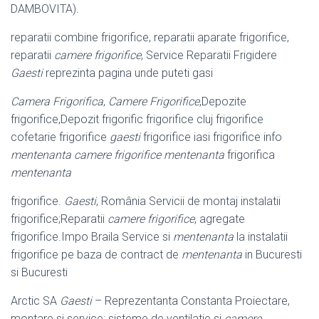
DAMBOVITA).
reparatii combine frigorifice, reparatii aparate frigorifice,
reparatii
camere frigorifice
, Service Reparatii Frigidere
Gaesti
reprezinta pagina unde puteti gasi
Camera Frigorifica
,
Camere Frigorifice
,Depozite
frigorifice,Depozit frigorific frigorifice cluj frigorifice
cofetarie frigorifice
gaesti
frigorifice iasi frigorifice info
mentenanta camere frigorifice mentenanta
frigorifica
mentenanta
frigorifice.
Gaesti
, România Servicii de montaj instalatii
frigorifice;Reparatii
camere frigorifice
, agregate
frigorifice.Impo Braila Service si
mentenanta
la instalatii
frigorifice pe baza de contract de
mentenanta
in Bucuresti
si Bucuresti
Arctic SA
Gaesti
– Reprezentanta Constanta Proiectare,
montare si service: sisteme de ventilatie si
camere