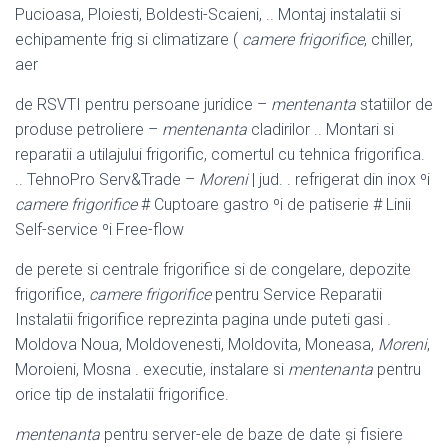
Pucioasa, Ploiesti, Boldesti-Scaieni, .. Montaj instalatii si
echipamente frig si climatizare (
camere frigorifice
, chiller,
aer
de RSVTI pentru persoane juridice –
mentenanta
statiilor de
produse petroliere –
mentenanta
cladirilor .. Montari si
reparatii a utilajului frigorific, comertul cu tehnica frigorifica.
.. TehnoPro Serv&Trade –
Moreni
| jud. . refrigerat din inox ºi
camere frigorifice
# Cuptoare gastro ºi de patiserie # Linii
Self-service ºi Free-flow
de perete si centrale frigorifice si de congelare, depozite
frigorifice,
camere frigorifice
pentru Service Reparatii
Instalatii frigorifice reprezinta pagina unde puteti gasi .
Moldova Noua, Moldovenesti, Moldovita, Moneasa,
Moreni
,
Moroieni, Mosna . executie, instalare si
mentenanta
pentru
orice tip de instalatii frigorifice.
mentenanta
pentru server-ele de baze de date şi fisiere