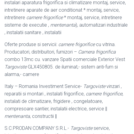
instalari aparatura frigorifica si climatizare montaj, service,
intretinere aparate de aer conditionat * montaj, service,
intretinere
camere frigorifice
* montaj, service, intretinere
sisteme de executie ,
mentenanta
), automatizari industriale
, instalatii sanitare , instalatii
Oferte produse si servicii:
camere frigorifice
cu vitrina.
Producatori, distribuitori, furnizori –
Camera frigorifica
combo 13mc cu. vanzare Spatii comerciale Exterior Vest
Targoviste
GLX450805. de iluminat,- sistem anti-fum si
alarma,- camere
Italy – Romania Investiment Service-
Targoviste
vinzari ,
reparatii si montari , instalati frigorifice,
camere frigorifice
,
instalati de climatizare, frigidere , congelatoare,
compresoare santier, instalatii electrice, service ||
mentenanta
, constructii ||
S.C.PRODAN COMPANY S.R.L.-
Targoviste
service,