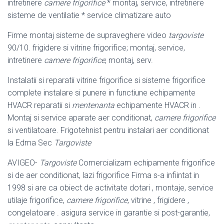
intretinere
camere frigorifice
* montaj, service, intretinere
sisteme de ventilatie * service climatizare auto
Firme montaj sisteme de supraveghere video
targoviste
90/10. frigidere si vitrine frigorifice; montaj, service,
intretinere
camere frigorifice
; montaj, serv.
Instalatii si reparatii vitrine frigorifice si sisteme frigorifice
complete instalare si punere in functiune echipamente
HVACR reparatii si
mentenanta
echipamente HVACR in .
Montaj si service aparate aer conditionat,
camere frigorifice
si ventilatoare. Frigotehnist pentru instalari aer conditionat
la Edma Sec
Targoviste
AVIGEO-
Targoviste
Comercializam echipamente frigorifice
si de aer conditionat, lazi frigorifice Firma s-a infiintat in
1998 si are ca obiect de activitate dotari , montaje, service
utilaje frigorifice,
camere frigorifice
, vitrine , frigidere ,
congelatoare . asigura service in garantie si post-garantie,