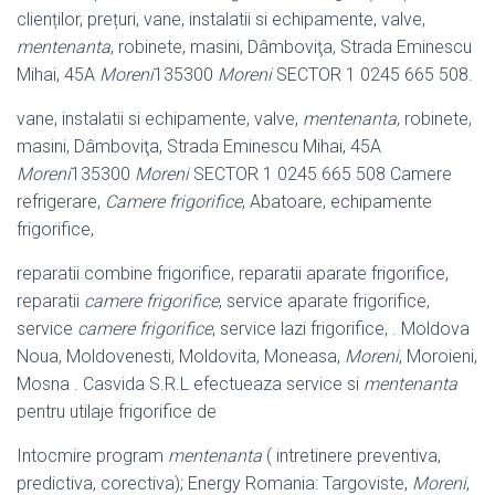
clienților, prețuri, vane, instalatii si echipamente, valve,
mentenanta
, robinete, masini, Dâmboviţa
, Strada Eminescu
Mihai, 45A
Moreni
135300
Moreni
SECTOR 1 0245 665 508.
vane, instalatii si echipamente, valve,
mentenanta
, robinete,
masini, Dâmboviţa
, Strada Eminescu Mihai, 45A
Moreni
135300
Moreni
SECTOR 1 0245 665 508 Camere
refrigerare,
Camere frigorifice
, Abatoare, echipamente
frigorifice,
reparatii combine frigorifice, reparatii aparate frigorifice,
reparatii
camere frigorifice
, service aparate frigorifice,
service
camere frigorifice
, service lazi frigorifice, . Moldova
Noua, Moldovenesti, Moldovita, Moneasa,
Moreni
, Moroieni,
Mosna . Casvida S.R.L efectueaza service si
mentenanta
pentru utilaje frigorifice de
Intocmire program
mentenanta
( intretinere preventiva,
predictiva, corectiva); Energy Romania: Targoviste,
Moreni
,