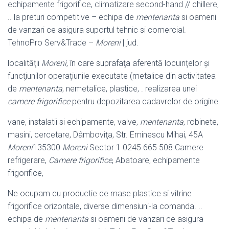
echipamente frigorifice, climatizare second-hand // chillere,
.. la preturi competitive – echipa de
mentenanta
si oameni
de vanzari ce asigura suportul tehnic si comercial.
TehnoPro Serv&Trade –
Moreni
| jud.
localităţii
Moreni
, în care suprafaţa aferentă locuinţelor şi
funcţiunilor operaţiunile executate (metalice din activitatea
de
mentenanta
, nemetalice, plastice, . realizarea unei
camere frigorifice
pentru depozitarea cadavrelor de origine.
vane, instalatii si echipamente, valve,
mentenanta
, robinete,
masini, cercetare, Dâmboviţa, Str. Eminescu Mihai, 45A
Moreni
135300
Moreni
Sector 1 0245 665 508 Camere
refrigerare,
Camere frigorifice
, Abatoare, echipamente
frigorifice,
Ne ocupam cu productie de mase plastice si vitrine
frigorifice orizontale, diverse dimensiuni-la comanda. ..
echipa de
mentenanta
si oameni de vanzari ce asigura