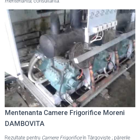
mentenanta
, consultanta.
Mentenanta Camere Frigorifice Moreni
DAMBOVITA
Rezultate pentru
Camere Frigorifice
în Târgovişte ; părerile