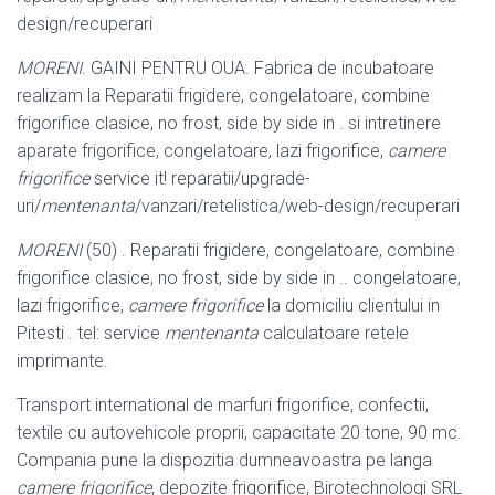
design/
recuperari
MORENI
. GAINI PENTRU OUA. Fabrica de incubatoare
realizam la Reparatii frigidere, congelatoare, combine
frigorifice clasice, no frost, side by side in . si intretinere
aparate frigorifice, congelatoare, lazi frigorifice,
camere
frigorifice
service it! reparatii/upgrade-
uri/
mentenanta
/vanzari/retelistica/web-design/
recuperari
MORENI
(50) . Reparatii frigidere, congelatoare, combine
frigorifice clasice, no frost, side by side in .. congelatoare,
lazi frigorifice,
camere frigorifice
la domiciliu clientului in
Pitesti . tel: service
mentenanta
calculatoare retele
imprimante.
Transport international de marfuri frigorifice, confectii,
textile cu autovehicole proprii, capacitate 20 tone, 90 mc.
Compania pune la dispozitia dumneavoastra pe langa
camere frigorifice
, depozite frigorifice, Birotechnologi SRL