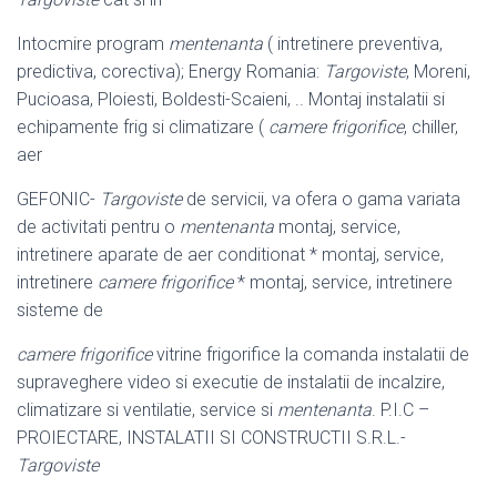
Intocmire program
mentenanta
( intretinere preventiva,
predictiva, corectiva); Energy Romania:
Targoviste
, Moreni,
Pucioasa, Ploiesti, Boldesti-Scaieni, .. Montaj instalatii si
echipamente frig si climatizare (
camere frigorifice
, chiller,
aer
GEFONIC-
Targoviste
de servicii, va ofera o gama variata
de activitati pentru o
mentenanta
montaj, service,
intretinere aparate de aer conditionat * montaj, service,
intretinere
camere frigorifice
* montaj, service, intretinere
sisteme de
camere frigorifice
vitrine frigorifice la comanda instalatii de
supraveghere video si executie de instalatii de incalzire,
climatizare si ventilatie, service si
mentenanta
. P.I.C –
PROIECTARE, INSTALATII SI CONSTRUCTII S.R.L.-
Targoviste