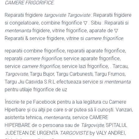
CAMERE FRIGORIFICE
.
Reparatii frigidere
targoviste
Targoviste
: Reparatii frigidere
si congelatoare, combine frigorifice ▽ . Sibiu : Reparatii si
mentenanta
frigidere, vitrine frigorifice, aparate de ▽
Reparatii & service frigidere, vitrine si
camere frigorifice
.
reparatii combine frigorifice, reparatii aparate frigorifice,
reparatii
camere frigorifice
, service aparate frigorifice,
service
camere frigorifice
, service lazi frigorifice, . Tarcau,
Targoviste
, Targu Bujor, Targu Carbunesti, Targu Frumos,
Targu Jiu Casvida S.R.L efectueaza service si
mentenanta
pentru utilaje frigorifice de uz
Înscrie-te pe Facebook pentru a lua legătura cu Camere
Hiperbare şi cu alţii pe care s-ar putea să îi cunoşti. Vanzari,
asistenta tehnica,
mentenanta
, service CAMERE
HIPERBARE de o persoana sau de
Târgoviște
, SPITALUL
JUDETEAN DE URGENTA
TARGOVISTE
by VALY ANDREI,