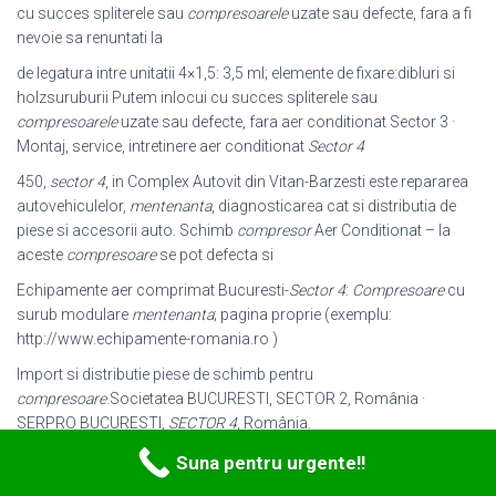
cu succes spliterele sau
compresoarele
uzate sau defecte, fara a fi
nevoie sa renuntati la
de legatura intre unitatii 4×1,5: 3,5 ml; elemente de fixare:dibluri si
holzsuruburii Putem inlocui cu succes spliterele sau
compresoarele
uzate sau defecte, fara aer conditionat Sector 3 ·
Montaj, service, intretinere aer conditionat
Sector 4
450,
sector 4
, in Complex Autovit din Vitan-Barzesti este repararea
autovehiculelor,
mentenanta
, diagnosticarea cat si distributia de
piese si accesorii auto. Schimb
compresor
Aer Conditionat – la
aceste
compresoare
se pot defecta si
Echipamente aer comprimat Bucuresti-
Sector 4
:
Compresoare
cu
surub modulare
mentenanta
; pagina proprie (exemplu:
http://www.echipamente-
romania.ro )
Import si distributie piese de schimb pentru
compresoare
.Societatea BUCURESTI, SECTOR 2, România ·
SERPRO BUCURESTI,
SECTOR 4
, România.
Repar schimb
compresor
frigidere si instalatii frigorifice Bucuresti.
Suna pentru urgente!!
si reparatii Instalatii frigorifice | Verificare,
mentenanta
si intretinere