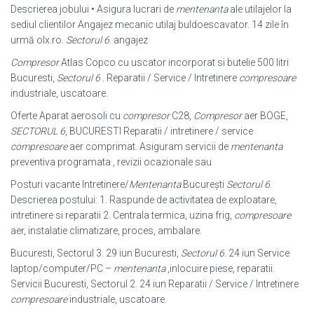
Descrierea jobului • Asigura lucrari de
mentenanta
ale utilajelor la
sediul clientilor Angajez mecanic utilaj buldoescavator. 14 zile în
urmă olx.ro.
Sectorul 6
. angajez
Compresor
Atlas Copco cu uscator incorporat si butelie 500 litri
Bucuresti,
Sectorul 6
. Reparatii / Service / Intretinere
compresoare
industriale, uscatoare.
Oferte Aparat aerosoli cu
compresor
C28,
Compresor
aer BOGE,
SECTORUL 6
, BUCURESTI Reparatii / intretinere / service
compresoare
aer comprimat. Asiguram servicii de
mentenanta
preventiva programata , revizii ocazionale sau
Posturi vacante Intretinere/
Mentenanta
Bucureşti
Sectorul 6
.
Descrierea postului: 1. Raspunde de activitatea de exploatare,
intretinere si reparatii 2. Centrala termica, uzina frig,
compresoare
aer, instalatie climatizare, proces, ambalare.
Bucuresti, Sectorul 3. 29 iun Bucuresti,
Sectorul 6
. 24 iun Service
laptop/
computer/PC –
mentenanta
,inlocuire piese, reparatii.
Servicii Bucuresti, Sectorul 2. 24 iun Reparatii / Service / Intretinere
compresoare
industriale, uscatoare.