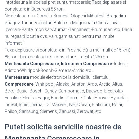
intotdeauna la acelasi pret sunt urmatoarele: Taxa deplasare si
constatare in Bucuresti 55 ron .
Ne deplasam in: Cornetu-Branesti-Otopeni-Mihailesti-Bragadiru-
Snagov-Tunari-Voluntari-Balotesti-Mogosoaia-Glina-Jilava-
Izvorani-Pantelimon sat-Afumati-Tancabesti-Frumusani etc. Daca
nu regasiti locatia dvs. va rugam sunati pentru mai multe
informatii.
Taxa deplasare si constatare in Provincie (nu mai mult de 15 km)
85 ron. Taxa deplasare si constatare Urgenta 125 ron.
Mentenanta Compresoare
,
Intretinem Compresoare
-Indesit-
Ariston-Whirlpool-Bosch-Siemens-Arctic etc..
Mentenanta
module electronice la domiciliul clientului,
Compresoare
: Whirlpool, Alaska, Ariston, Ardo, Arctic, Altus,
Beko, Basic, Bosch, Candy, Campomatic, Daewoo, Electrolux,
Euroline, Electra, Fagor, Fourlis, Gorenje, Gala, Hoover, Hyundai,
Indesit, Ignis, iberna, LG, Maxwell, Nei, Ocean, Platinium, Polar,
Philco, Samsung, Siemens, Zanussi, Zerowat, etc
Puteti solicita serviciile noastre de
Mentenanta Compresoare in