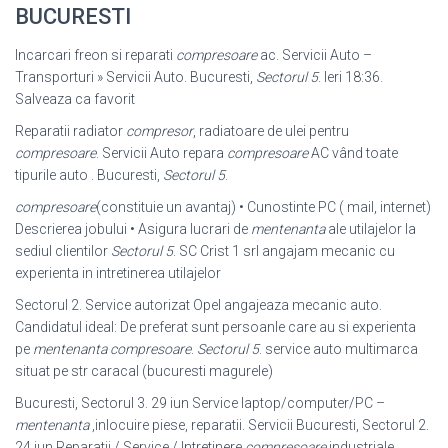
BUCURESTI
Incarcari freon si reparati
compresoare
ac. Servicii Auto –
Transporturi » Servicii Auto. Bucuresti,
Sectorul 5
. Ieri 18:36.
Salveaza ca favorit
Reparatii radiator
compresor
, radiatoare de ulei pentru
compresoare
. Servicii Auto repara
compresoare
AC vând toate
tipurile auto . Bucuresti,
Sectorul 5
.
compresoare
(constituie un avantaj) • Cunostinte PC ( mail, internet)
Descrierea jobului • Asigura lucrari de
mentenanta
ale utilajelor la
sediul clientilor
Sectorul 5
. SC Crist 1 srl angajam mecanic cu
experienta in intretinerea utilajelor
Sectorul 2. Service autorizat Opel angajeaza mecanic auto.
Candidatul ideal: De preferat sunt persoanle care au si experienta
pe
mentenanta compresoare
.
Sectorul 5
. service auto multimarca
situat pe str caracal (bucuresti magurele)
Bucuresti, Sectorul 3. 29 iun Service laptop/computer/PC –
mentenanta
,
inlocuire piese, reparatii. Servicii Bucuresti, Sectorul 2.
24 iun Reparatii / Service / Intretinere
compresoare
industriale,