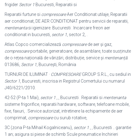
frigider
Sector 1
Bucuresti, Reparatii si
Reparatii furtune si
compresoare
Aer Conditionat utilaje, Reparatii
aer conditionat, DE AER CONDITIONAT pentru servicii de reparatii,
mentenanta
si igienizare. Bucuresti : Incarcare freon aer
conditionat in bucuresti,
sector 1
, sector 2, .
Atlas Copco comercializează
compresoare
de aer şi gaz,
compresoare
portabile, generatoare, de asamblare, toate susținute
de o rețea națională de vânzări, distribuție, service şi
mentenanță
.
013686,
Sector 1
, Bucureşti, România
TURNURI DE ILUMINAT ·
COMPRESOARE
GROUP S.R.L., cu sediul in
Sector 1
, Bucuresti, inscrisa in Registrul Comertului cu numarul
J40/6221/2010.
42-52 (P-ta 1 Mai),
sector 1
, , Bucuresti . Reparatii si
mentenanta
sisteme frigorifice, reparatii hardware, software, telefoane mobile,
fixe, faxuri, . Service autorizat, intretinere la echipamente de aer
comprimat,
compresoare
cu surub rotative,
3C (zona P-ta Mihail Kogalniceanu),
sector 1
, , Bucuresti .. garantie
1 an; asigura si piese de schimb Scule pneumatice Inchirieri