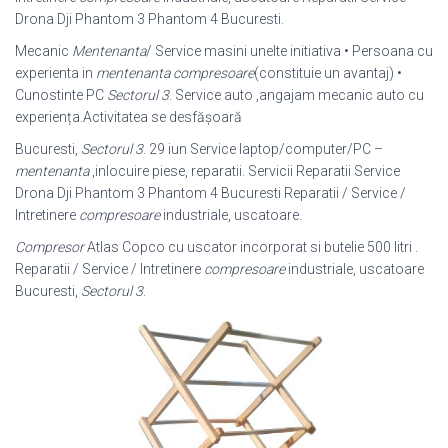
Drona Dji Phantom 3 Phantom 4 Bucuresti.
Mecanic
Mentenanta
/ Service masini unelte initiativa • Persoana cu
experienta in
mentenanta compresoare
(constituie un avantaj) •
Cunostinte PC
Sectorul 3
. Service auto ,angajam mecanic auto cu
experiența.Activitatea se desfășoară
Bucuresti,
Sectorul 3
. 29 iun Service laptop/computer/PC –
mentenanta
,
inlocuire piese, reparatii. Servicii Reparatii Service
Drona Dji Phantom 3 Phantom 4 Bucuresti Reparatii / Service /
Intretinere
compresoare
industriale, uscatoare.
Compresor
Atlas Copco cu uscator incorporat si butelie 500 litri .
Reparatii / Service / Intretinere
compresoare
industriale, uscatoare
Bucuresti,
Sectorul 3
.