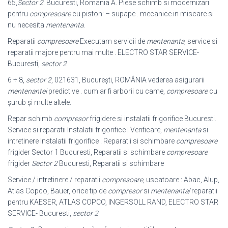
65,
Sector 2
. Bucuresti, Romania A. Piese schimb si modernizari
pentru
compresoare
cu piston: – supape . mecanice in miscare si
nu necesita
mentenanta
.
Reparatii
compresoare
Executam servicii de
mentenanta
, service si
reparatii majore pentru mai multe . ELECTRO STAR SERVICE-
Bucuresti,
sector 2
6 ÷ 8,
sector 2
, 021631, Bucureşti, ROMÂNIA vederea asigurarii
mentenantei
predictive . cum ar fi arborii cu came,
compresoare
cu
şurub şi multe altele.
Repar schimb
compresor
frigidere si instalatii frigorifice Bucuresti.
Service si reparatii Instalatii frigorifice | Verificare,
mentenanta
si
intretinere Instalatii frigorifice . Reparatii si schimbare
compresoare
frigider Sector 1 Bucuresti, Reparatii si schimbare
compresoare
frigider
Sector 2
Bucuresti, Reparatii si schimbare
Service / intretinere / reparatii
compresoare
, uscatoare : Abac, Alup,
Atlas Copco, Bauer, orice tip de
compresor
si
mentenanta
/reparatii
pentru KAESER, ATLAS COPCO, INGERSOLL RAND, ELECTRO STAR
SERVICE- Bucuresti,
sector 2