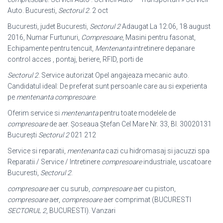
Auto. Bucuresti,
Sectorul 2
. 2 oct
Bucuresti, judet Bucuresti,
Sectorul 2
Adaugat La 12:06, 18 august
2016, Numar Furtunuri,
Compresoare
, Masini pentru fasonat,
Echipamente pentru tencuit,
Mentenanta
intretinere depanare
control acces , pontaj, beriere, RFID, porti de
Sectorul 2
. Service autorizat Opel angajeaza mecanic auto.
Candidatul ideal: De preferat sunt persoanle care au si experienta
pe
mentenanta compresoare
.
Oferim service si
mentenanta
pentru toate modelele de
compresoare
de aer. Şoseaua Ştefan Cel Mare Nr. 33, Bl. 30020131
Bucureşti
Sectorul 2
021 212
Service si reparatii,
mentenanta
cazi cu hidromasaj si jacuzzi spa
Reparatii / Service / Intretinere
compresoare
industriale, uscatoare
Bucuresti,
Sectorul 2
.
compresoare
aer cu surub,
compresoare
aer cu piston,
compresoare
aer,
compresoare
aer comprimat (BUCURESTI
SECTORUL 2
, BUCURESTI). Vanzari