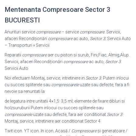
Mentenanta Compresoare Sector 3
BUCURESTI
Anunturi service
compresoare
– service
compresoare
. Servicii,
afaceri Recondiționări
compresoare
ac auto,
Sector 3
. Servicii Auto
– Transporturi » Servicii
Reparatii
compresoare
aer cu piston si surub, Fini,Fiac, Almig,Alup.
Servicii, afaceri Recondiționări
compresoare
ac auto,
Sector 3
.
Servicii Auto
Noi efectuam Montaj, service, intretinere in
Sector 3
. Putem inlocui
cu succes spliterele sau
compresoarele
uzate sau defecte, fara a fi
nevoie sa renuntati la
de legatura intre unitatii 4×1,5: 3,5 ml; elemente de fixare:dibluri si
holzsuruburii Putem inlocui cu succes spliterele sau
compresoarele
uzate sau defecte, fara aer conditionat
Sector 3
·
Montaj, service, intretinere aer conditionat Sector 4
Twit icon. YT icon. In icon. Acasă /
Compresoare
si generatoare /