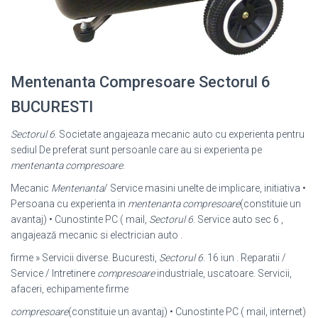
Mentenanta Compresoare Sectorul 6
BUCURESTI
Sectorul 6
. Societate angajeaza mecanic auto cu experienta pentru
sediul De preferat sunt persoanle care au si experienta pe
mentenanta compresoare
.
Mecanic
Mentenanta
/ Service masini unelte de implicare, initiativa •
Persoana cu experienta in
mentenanta compresoare
(constituie un
avantaj) • Cunostinte PC ( mail,
Sectorul 6
. Service auto sec 6 ,
angajează mecanic si electrician auto .
firme » Servicii diverse. Bucuresti,
Sectorul 6
. 16 iun . Reparatii /
Service / Intretinere
compresoare
industriale, uscatoare. Servicii,
afaceri, echipamente firme
compresoare
(constituie un avantaj) • Cunostinte PC ( mail, internet)