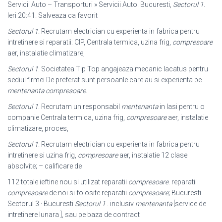
Servicii Auto – Transporturi » Servicii Auto. Bucuresti,
Sectorul 1
.
Ieri 20:41. Salveaza ca favorit
Sectorul 1
. Recrutam electrician cu experienta in fabrica pentru
intretinere si reparatii: CIP, Centrala termica, uzina frig,
compresoare
aer, instalatie climatizare
,
Sectorul 1
. Societatea Tip Top angajeaza mecanic lacatus pentru
sediul firmei De preferat sunt persoanle care au si experienta pe
mentenanta compresoare
.
Sectorul 1
. Recrutam un responsabil
mentenanta
in Iasi pentru o
companie Centrala termica, uzina frig,
compresoare
aer, instalatie
climatizare, proces,
Sectorul 1
. Recrutam electrician cu experienta in fabrica pentru
intretinere si uzina frig,
compresoare
aer, instalatie 12 clase
absolvite; – calificare de
112 totale ieftine nou si utilizat reparatii
compresoare
. reparatii
compresoare
de noi si folosite reparatii
compresoare
; Bucuresti
Sectorul 3 · Bucuresti
Sectorul 1
. inclusiv
mentenanta
[service de
intretinere lunara ], sau pe baza de contract