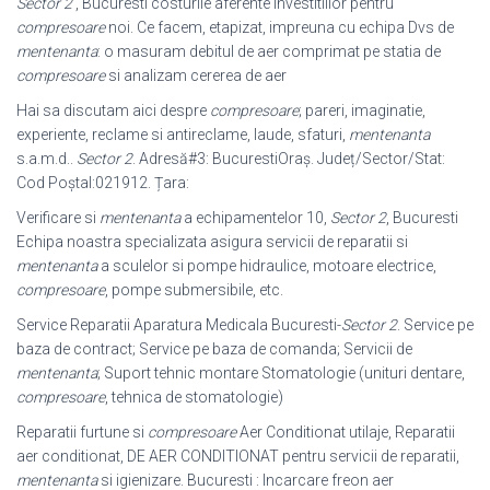
Sector 2
, Bucuresti costurile aferente investitiilor pentru
compresoare
noi. Ce facem, etapizat, impreuna cu echipa Dvs de
mentenanta
: o masuram debitul de aer comprimat pe statia de
compresoare
si analizam cererea de aer
Hai sa discutam aici despre
compresoare
; pareri, imaginatie,
experiente, reclame si antireclame, laude, sfaturi,
mentenanta
s.a.m.d..
Sector 2
. Adresă#3: BucurestiOraș. Județ/Sector/Stat:
Cod Poștal:021912. Țara:
Verificare si
mentenanta
a echipamentelor 10,
Sector 2
, Bucuresti
Echipa noastra specializata asigura servicii de reparatii si
mentenanta
a sculelor si pompe hidraulice, motoare electrice,
compresoare
, pompe submersibile, etc.
Service Reparatii Aparatura Medicala Bucuresti-
Sector 2
. Service pe
baza de contract; Service pe baza de comanda; Servicii de
mentenanta
; Suport tehnic montare Stomatologie (unituri dentare,
compresoare
, tehnica de stomatologie)
Reparatii furtune si
compresoare
Aer Conditionat utilaje, Reparatii
aer conditionat, DE AER CONDITIONAT pentru servicii de reparatii,
mentenanta
si igienizare. Bucuresti : Incarcare freon aer