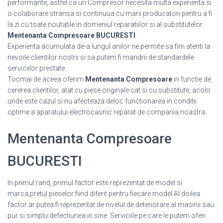
performante, astfel ca un Compresor necesita multa experienta si
o colaborare stransa si continuua cu marii producatori pentru a fi
la zi cu toate noutatile in domeniul reparatiilor si al substitutelor.
Mentenanta Compresoare BUCURESTI
Experienta acumulata de-a lungul anilor ne permite sa fim atenti la
nevoile clientilor nostrii si sa putem fi mandrii de standardele
serviciilor prestate.
Tocmai de aceea oferim
Mentenanta Compresoare
in functie de
cererea clientilor, atat cu piese originale cat si cu substitute, acolo
unde este cazul si nu afecteaza deloc functionarea in conditii
optime a aparatului electrocasnic reparat de compania noastra.
Mentenanta Compresoare
BUCURESTI
In primul rand, primul factor este reprezentat de model si
marca,pretul pieselor fiind diferit pentru fiecare model.Al doilea
factor ar putea fi reprezentat de nivelul de deteriorare al masinii sau
pur si simplu defectiunea in sine. Serviciile pe care le putem oferi