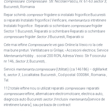
Compresoare
.
Compresoare
. Str. Nicolae Pascu, nr. 61-63
sector 3
,
Bucuresti, Romania
Repar schimb
compresor
frigidere si instalatii frigorifice Bucuresti.
si reparatii Instalatii frigorifice | Verificare,
mentenanta
si intretinere
Instalatii frigorifice . Reparatii si schimbare
compresoare
frigider
Sector 1 Bucuresti, Reparatii si schimbare Reparatii si schimbare
compresoare
frigider
Sector 3
Bucuresti, Reparatii si
Cele mai ieftine
Compresoare
le vei gasi Online la Vexio.ro la cele
mai bune preturi. Ventilatoare si Grilaje; › Accesorii electrice; Service
Mentenanta
Hobby .. social 200 RON, Adresa Vexio: Str Foisorului
nr 146,
Sector 3
, Bucuresti, .
Servicii
mentenanta compresoare
(Utilitati) (ca:146186) – dgMarket
6,
sector 3
, Localitatea: Bucuresti , Cod postal: 030084 , Romania ,
Tel.
112 totale ieftine nou si utilizat reparatii
compresoare
. reparatii
compresoare
ieftine, alternatoare electromotoare, electrica auto,
diagnoza auto Bucuresti
sector 3
inclusiv
mentenanta
[service de
intretinere lunara ], sau pe baza de contract