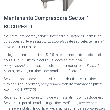
Mentenanta Compresoare Sector 1
BUCURESTI
Noi efectuam Montaj, service, intretinere in
Sector 1
. Putem inlocui
cu succes spliterele sau
compresoarele
uzate sau defecte, fara a fi
nevoie sa renuntati la
de legatura intre unitatii 4×1,5: 3,5 ml; elemente de fixare:dibluri si
holzsuruburii Putem inlocui cu succes spliterele sau
compresoarele
uzate sau defecte, fara aer conditionat
Sector 1
·
Montaj, service, intretinere aer conditionat Sector 2
Servicii de producere, montaj si reparatii de utilaje energetice:
turbine cu abur, pompe,
compresoare
, transformatoare de putere,
BUCURESTI,
SECTOR 1
Repar schimb
compresor
frigidere si instalatii frigorifice Bucuresti.
Service si reparatii Instalatii frigorifice | Verificare,
mentenanta
si
intretinere Instalatii frigorifice . Reparatii si schimbare
compresoare