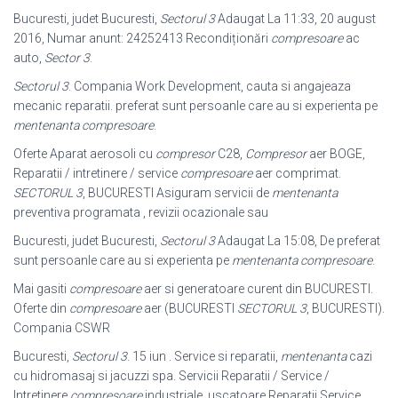
Bucuresti, judet Bucuresti,
Sectorul 3
Adaugat La 11:33, 20 august
2016, Numar anunt: 24252413 Recondiționări
compresoare
ac
auto,
Sector 3
.
Sectorul 3
. Compania Work Development, cauta si angajeaza
mecanic reparatii. preferat sunt persoanle care au si experienta pe
mentenanta compresoare
.
Oferte Aparat aerosoli cu
compresor
C28,
Compresor
aer BOGE,
Reparatii / intretinere / service
compresoare
aer comprimat.
SECTORUL 3
, BUCURESTI Asiguram servicii de
mentenanta
preventiva programata , revizii ocazionale sau
Bucuresti, judet Bucuresti,
Sectorul 3
Adaugat La 15:08, De preferat
sunt persoanle care au si experienta pe
mentenanta compresoare
.
Mai gasiti
compresoare
aer si generatoare curent din BUCURESTI.
Oferte din
compresoare
aer (BUCURESTI
SECTORUL 3
, BUCURESTI).
Compania CSWR
Bucuresti,
Sectorul 3
. 15 iun . Service si reparatii,
mentenanta
cazi
cu hidromasaj si jacuzzi spa. Servicii Reparatii / Service /
Intretinere
compresoare
industriale, uscatoare Reparatii Service