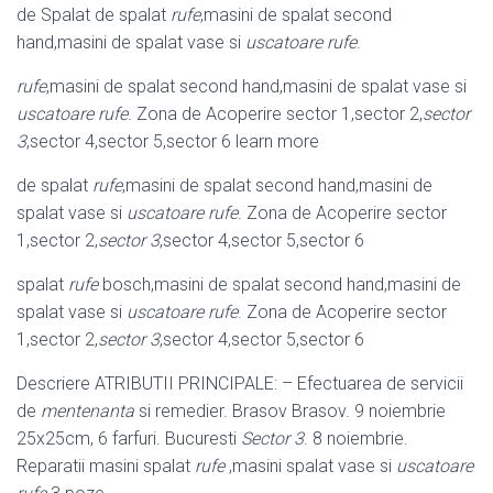
de Spalat de spalat
rufe
,masini de spalat second
hand,masini de spalat vase si
uscatoare rufe
.
rufe
,masini de spalat second hand,masini de spalat vase si
uscatoare rufe
. Zona de Acoperire sector 1,sector 2,
sector
3
,sector 4,sector 5,sector 6 learn more
de spalat
rufe
,masini de spalat second hand,masini de
spalat vase si
uscatoare rufe
. Zona de Acoperire sector
1,sector 2,
sector 3
,sector 4,sector 5,
sector 6
spalat
rufe
bosch,masini de spalat second hand,masini de
spalat vase si
uscatoare rufe
. Zona de Acoperire sector
1,sector 2,
sector 3
,sector 4,sector 5,
sector 6
Descriere ATRIBUTII PRINCIPALE: – Efectuarea de servicii
de
mentenanta
si remedier. Brasov Brasov. 9 noiembrie
25x25cm, 6 farfuri. Bucuresti
Sector 3
. 8 noiembrie.
Reparatii masini spalat
rufe
,masini spalat vase si
uscatoare