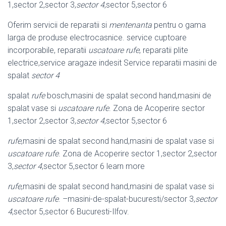
1,sector 2,sector 3,
sector 4
,sector 5,
sector 6
Oferim servicii de reparatii si
mentenanta
pentru o gama
larga de produse electrocasnice. service cuptoare
incorporabile, reparatii
uscatoare rufe
, reparatii plite
electrice,service aragaze indesit Service reparatii masini de
spalat
sector 4
spalat
rufe
bosch,masini de spalat second hand,masini de
spalat vase si
uscatoare rufe
. Zona de Acoperire sector
1,sector 2,sector 3,
sector 4
,sector 5,
sector 6
rufe
,masini de spalat second hand,masini de spalat vase si
uscatoare rufe
. Zona de Acoperire sector 1,sector 2,sector
3,
sector 4
,sector 5,sector 6 learn more
rufe
,masini de spalat second hand,masini de spalat vase si
uscatoare rufe
. –
masini-de-spalat-bucuresti/sector 3,
sector
4
,sector 5,sector 6 Bucuresti-Ilfov.