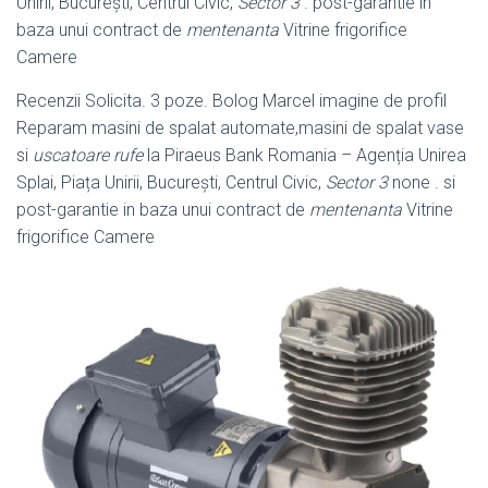
Unirii, București, Centrul Civic,
Sector 3
. post-garantie in
baza unui contract de
mentenanta
Vitrine frigorifice
Camere
Recenzii Solicita. 3 poze. Bolog Marcel imagine de profil
Reparam masini de spalat automate,masini de spalat vase
si
uscatoare rufe
la Piraeus Bank Romania – Agenția Unirea
Splai, Piața Unirii, București, Centrul Civic,
Sector 3
none . si
post-garantie in baza unui contract de
mentenanta
Vitrine
frigorifice Camere