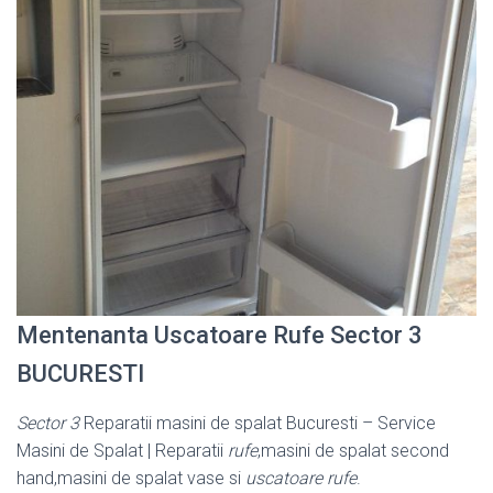
Mentenanta Uscatoare Rufe Sector 3
BUCURESTI
Sector 3
Reparatii masini de spalat Bucuresti – Service
Masini de Spalat | Reparatii
rufe
,masini de spalat second
hand,masini de spalat vase si
uscatoare rufe
.