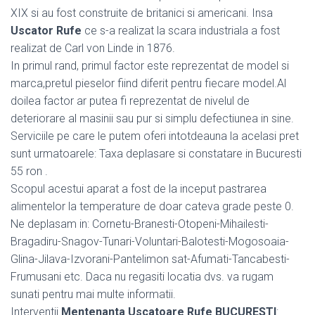
XIX si au fost construite de britanici si americani. Insa
Uscator Rufe
ce s-a realizat la scara industriala a fost
realizat de Carl von Linde in 1876.
In primul rand, primul factor este reprezentat de model si
marca,pretul pieselor fiind diferit pentru fiecare model.Al
doilea factor ar putea fi reprezentat de nivelul de
deteriorare al masinii sau pur si simplu defectiunea in sine.
Serviciile pe care le putem oferi intotdeauna la acelasi pret
sunt urmatoarele: Taxa deplasare si constatare in Bucuresti
55 ron .
Scopul acestui aparat a fost de la inceput pastrarea
alimentelor la temperature de doar cateva grade peste 0.
Ne deplasam in: Cornetu-Branesti-Otopeni-Mihailesti-
Bragadiru-Snagov-Tunari-Voluntari-Balotesti-Mogosoaia-
Glina-Jilava-Izvorani-Pantelimon sat-Afumati-Tancabesti-
Frumusani etc. Daca nu regasiti locatia dvs. va rugam
sunati pentru mai multe informatii.
Interventii
Mentenanta Uscatoare Rufe BUCURESTI
: