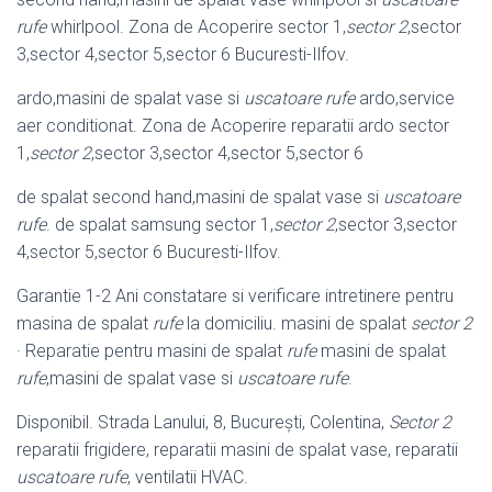
rufe
whirlpool. Zona de Acoperire sector 1,
sector 2
,sector
3,sector 4,sector 5,sector 6 Bucuresti-Ilfov.
ardo,masini de spalat vase si
uscatoare rufe
ardo,service
aer conditionat. Zona de Acoperire reparatii ardo sector
1,
sector 2
,sector 3,sector 4,sector 5,sector 6
de spalat second hand,masini de spalat vase si
uscatoare
rufe
. de spalat samsung sector 1,
sector 2
,sector 3,sector
4,sector 5,sector 6 Bucuresti-Ilfov.
Garantie 1-2 Ani constatare si verificare intretinere pentru
masina de spalat
rufe
la domiciliu. masini de spalat
sector 2
· Reparatie pentru masini de spalat
rufe
masini de spalat
rufe
,masini de spalat vase si
uscatoare rufe
.
Disponibil. Strada Lanului, 8, București, Colentina,
Sector 2
reparatii frigidere, reparatii masini de spalat vase, reparatii
uscatoare rufe
, ventilatii HVAC.