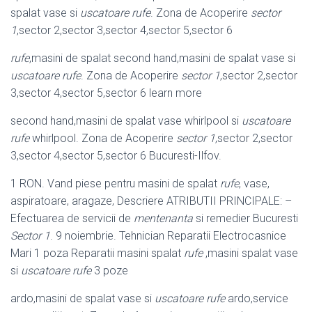
spalat vase si
uscatoare rufe
. Zona de Acoperire
sector
1
,sector 2,sector 3,sector 4,sector 5,
sector 6
rufe
,masini de spalat second hand,masini de spalat vase si
uscatoare rufe
. Zona de Acoperire
sector 1
,sector 2,sector
3,sector 4,sector 5,sector 6 learn more
second hand,masini de spalat vase whirlpool si
uscatoare
rufe
whirlpool. Zona de Acoperire
sector 1
,sector 2,sector
3,sector 4,sector 5,sector 6 Bucuresti-Ilfov.
1 RON. Vand piese pentru masini de spalat
rufe
, vase,
aspiratoare, aragaze, Descriere ATRIBUTII PRINCIPALE: –
Efectuarea de servicii de
mentenanta
si remedier Bucuresti
Sector 1
. 9 noiembrie. Tehnician Reparatii Electrocasnice
Mari 1 poza Reparatii masini spalat
rufe
,masini spalat vase
si
uscatoare rufe
3 poze
ardo,masini de spalat vase si
uscatoare rufe
ardo,service