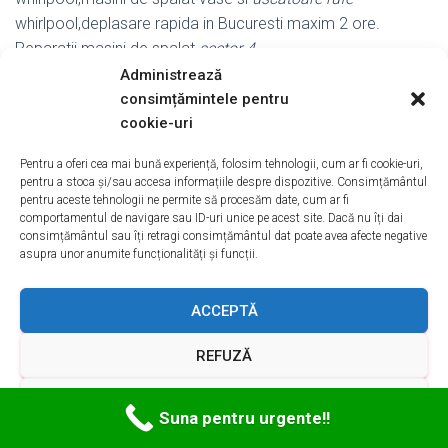
whirlpool,deplasare rapida in Bucuresti maxim 2 ore.
Reparatii masini de spalat
sector 4
.
Administrează
consimțămintele pentru
cookie-uri
Pentru a oferi cea mai bună experiență, folosim tehnologii, cum ar fi cookie-uri,
pentru a stoca și/sau accesa informațiile despre dispozitive. Consimțământul
pentru aceste tehnologii ne permite să procesăm date, cum ar fi
comportamentul de navigare sau ID-uri unice pe acest site. Dacă nu îți dai
consimțământul sau îți retragi consimțământul dat poate avea afecte negative
asupra unor anumite funcționalități și funcții.
ACCEPTĂ
REFUZĂ
Mentenanta Uscatoare Rufe Sector 5
VEZI PREFERINȚELE
BUCURESTI
Suna pentru urgente!!