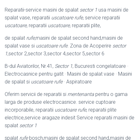
Reparatii-service masini de spalat
sector 1
usa masini de
spalat vase, reparatii
uscatoare rufe
, service reparatii
uscatoare
, reparatii
uscatoare
, reparatii plite,
de spalat
rufe
,masini de spalat second hand,masini de
spalat vase si
uscatoare rufe
. Zona de Acoperire
sector
1
,sector 2,sector 3,sector 4,sector 5,
sector 6
B-dul Aviatorilor, Nr.41,
Sector 1
, Bucuresti congelatoare ·
Electrocasnice pentru gatit · Masini de spalat vase · Masini
de spalat si
uscatoare rufe
· Aspiratoare
Oferim servicii de reparatii si
mentenanta
pentru o gama
larga de produse electrocasnice. service cuptoare
incorporabile, reparatii
uscatoare rufe
, reparatii plite
electrice,service aragaze indesit Service reparatii masini de
spalat
sector 1
spalat
rufe
bosch,masini de spalat second hand,masini de