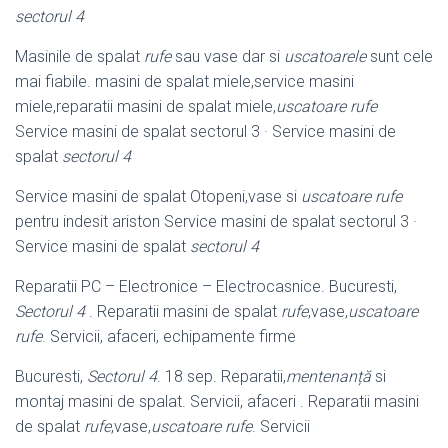
sectorul 4
Masinile de spalat
rufe
sau vase dar si
uscatoarele
sunt cele
mai fiabile. masini de spalat miele,service masini
miele,reparatii masini de spalat miele,
uscatoare rufe
Service masini de spalat sectorul 3 · Service masini de
spalat
sectorul 4
Service masini de spalat Otopeni,vase si
uscatoare rufe
pentru indesit ariston Service masini de spalat sectorul 3 ·
Service masini de spalat
sectorul 4
Reparatii PC – Electronice – Electrocasnice. Bucuresti,
Sectorul 4
. Reparatii masini de spalat
rufe
,vase,
uscatoare
rufe
. Servicii, afaceri, echipamente firme
Bucuresti,
Sectorul 4
. 18 sep. Reparatii,
mentenanță
si
montaj masini de spalat. Servicii, afaceri . Reparatii masini
de spalat
rufe
,vase,
uscatoare rufe
. Servicii