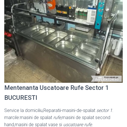
Mentenanta Uscatoare Rufe Sector 1
BUCURESTI
Service la domiciliu,Reparatii-masini-de-spalat
sector 1
.
marcile:masini de spalat
rufe
,masini de spalat second
hand,masini de spalat vase si
uscatoare rufe
.