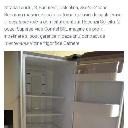
Strada Lanului, 8, București, Colentina,
Sector 2
none
Reparam masini de spalat automate,masini de spalat vase
si
uscatoare rufe
la domiciliul clientului. Recenzii Solicita. 2
poze. Superservice Comtel SRL imagine de profil .
intretinere si post-garantie in baza unui contract de
mentenanta
Vitrine frigorifice Camere