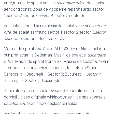
ardo,masini de spalat vase si
uscatoare rufe
ardo,service
aer conditionat. Zona de Acoperire reparatii ardo sector
1,sector 2,sector 3,
sector 4
,sector 5,sector 6
de spalat second hand,masini de spalat vase si
uscatoare
rufe
. de spalat samsung sector 1,sector 2,sector 3,
sector
4
,sector 5,sector 6 Bucuresti-Ilfov.
Masina de spalat
rufe
Arctic ALD 5000 A++ 5kg la cel mai
bun pret acum la Dedeman. Masini de spalat si
uscatoare
rufe
»; Masini de spalat frontale »; Masina de spalat
rufe
Prin
intermediul celor 4 senzori speciali, tehnologia Smart
Sensors iti .. Bucureşti – Sector 3; Bucureşti –
Sector 4
;
Bucureşti – Sector 5; Bucureşti
Reparatii masini de spalat
sector 4
Reparatia se face la
domiciliu,piese originale whirlpool,masini de spalat vase si
uscatoare rufe
whirlpool,deplasare rapida
whirlpool,masini de spalat vase si
uscatoare rufe