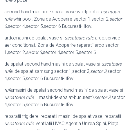
rufe
3 poze
second hand,masini de spalat vase whirlpool si
uscatoare
rufe
whirlpool. Zona de Acoperire sector 1,sector 2,
sector
3
,sector 4,sector 5,sector 6 Bucuresti-Ilfov.
ardo,masini de spalat vase si
uscatoare rufe
ardo,service
aer conditionat. Zona de Acoperire reparatii ardo sector
1,sector 2,
sector 3
,sector 4,sector 5,sector 6
de spalat second hand,masini de spalat vase si
uscatoare
rufe
. de spalat samsung sector 1,sector 2,
sector 3
,sector
4,sector 5,sector 6 Bucuresti-Ilfov.
rufe
,masini de spalat second hand,masini de spalat vase si
uscatoare rufe
. –
masini-de-spalat-bucuresti/
sector 3
,sector
4,sector 5,sector 6 Bucuresti-Ilfov.
reparatii frigidere, reparatii masini de spalat vase, reparatii
uscatoare rufe
, ventilatii HVAC Agenția Unirea Splai, Piața