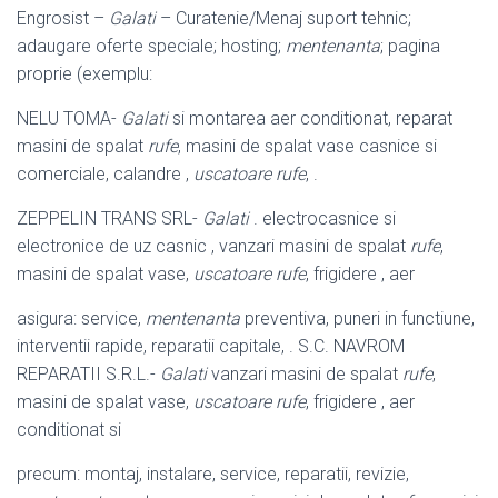
Engrosist –
Galati
– Curatenie/Menaj suport tehnic;
adaugare oferte speciale; hosting;
mentenanta
; pagina
proprie (exemplu:
NELU TOMA-
Galati
si montarea aer conditionat, reparat
masini de spalat
rufe
, masini de spalat vase casnice si
comerciale, calandre ,
uscatoare rufe
, .
ZEPPELIN TRANS SRL-
Galati
. electrocasnice si
electronice de uz casnic , vanzari masini de spalat
rufe
,
masini de spalat vase,
uscatoare rufe
, frigidere , aer
asigura: service,
mentenanta
preventiva, puneri in functiune,
interventii rapide, reparatii capitale, . S.C. NAVROM
REPARATII S.R.L.-
Galati
vanzari masini de spalat
rufe
,
masini de spalat vase,
uscatoare rufe
, frigidere , aer
conditionat si
precum: montaj, instalare, service, reparatii, revizie,