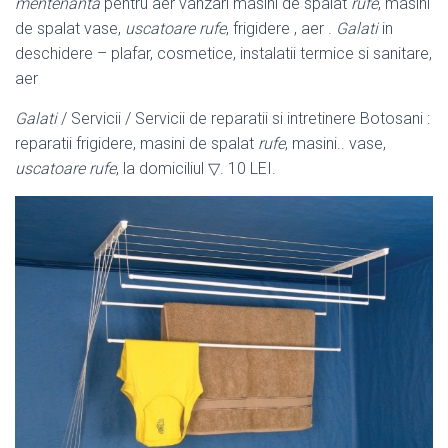
mentenanta
pentru aer vanzari masini de spalat
rufe
, masini
de spalat vase,
uscatoare rufe
, frigidere , aer .
Galati
in
deschidere – plafar, cosmetice, instalatii termice si sanitare,
aer
Galati
/ Servicii / Servicii de reparatii si intretinere Botosani :
reparatii frigidere, masini de spalat
rufe
, masini.. vase,
uscatoare rufe
, la domiciliul ▽. 10 LEI.