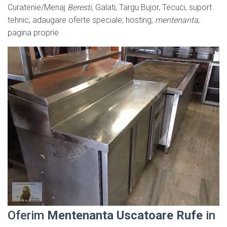
Curatenie/Menaj
Beresti
, Galati, Targu Bujor, Tecuci, suport
tehnic; adaugare oferte speciale; hosting;
mentenanta
;
pagina proprie
Oferim
Mentenanta Uscatoare Rufe
in