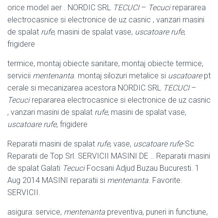
orice model aer . NORDIC SRL
TECUCI
–
Tecuci
repararea
electrocasnice si electronice de uz casnic , vanzari masini
de spalat
rufe
, masini de spalat vase,
uscatoare rufe
,
frigidere
termice, montaj obiecte sanitare, montaj obiecte termice,
servicii
mentenanta
. montaj silozuri metalice si
uscatoare
pt
cerale si mecanizarea acestora NORDIC SRL
TECUCI
–
Tecuci
repararea electrocasnice si electronice de uz casnic
, vanzari masini de spalat
rufe
, masini de spalat vase,
uscatoare rufe
, frigidere
Reparatii masini de spalat
rufe
, vase,
uscatoare rufe
-Sc
Reparatii de Top Srl. SERVICII MASINI DE .. Reparatii masini
de spalat Galati
Tecuci
Focsani Adjud Buzau Bucuresti. 1
Aug 2014 MASINI reparatii si
mentenanta
. Favorite.
SERVICII.
asigura: service,
mentenanta
preventiva, puneri in functiune,