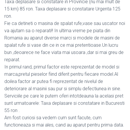
Taxa deplasare si constatare in Provincie (nu mai mult de
15 km) 85 ron. Taxa deplasare si constatare Urgenta 125
ron.
Fie ca detineti o masina de spalat rufe,vase sau uscator noi
va ajutam sa o reparati!! In ultima vreme pe piata din
Romania au aparut diverse marci si modele de masini de
spalat rufe si vase din ce in ce mai pretentioase.Un lucru
bun ,deoarece ne face viata mai usoara ,dar si mai greu de
reparat.
In primul rand, primul factor este reprezentat de model si
marca,pretul pieselor fiind diferit pentru fiecare model.Al
doilea factor ar putea fi reprezentat de nivelul de
deteriorare al masinii sau pur si simplu defectiunea in sine.
Serviciile pe care le putem oferi intotdeauna la acelasi pret
sunt urmatoarele: Taxa deplasare si constatare in Bucuresti
55 ron .
Am fost curiosi sa vedem cum sunt facute, cum
functioneaza si mai ales, cand au aparut pentru prima data.