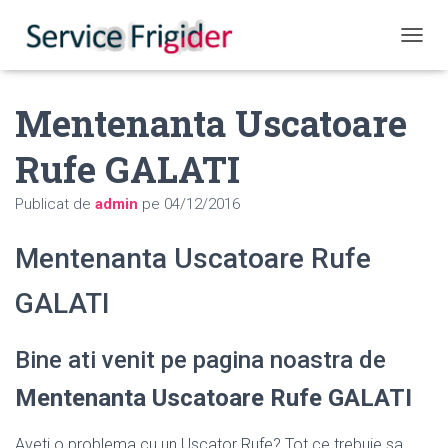
COMUT
Mentenanta Uscatoare
Rufe GALATI
Publicat de
admin
pe
04/12/2016
Mentenanta Uscatoare Rufe
GALATI
Bine ati venit pe pagina noastra de
Mentenanta Uscatoare Rufe GALATI
Aveti o problema cu un Uscator Rufe? Tot ce trebuie sa