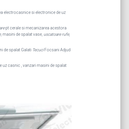
a electrocasnice si electronice de uz
are
pt cerale si mecanizarea acestora
e
, masini de spalat vase,
uscatoare rufe
,
ni de spalat Galati
Tecuci
Focsani Adjud
de uz casnic , vanzari masini de spalat