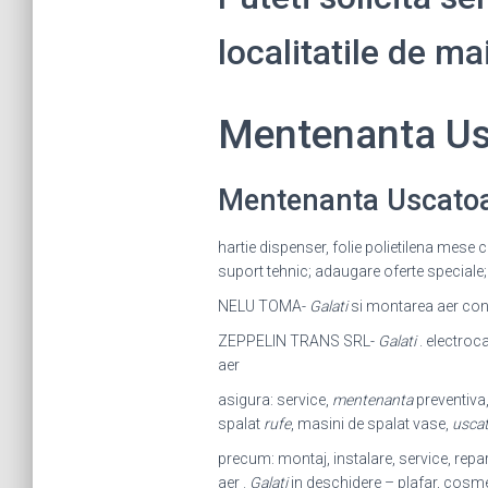
localitatile de ma
Mentenanta Us
Mentenanta Uscatoa
hartie dispenser, folie polietilena mese c
suport tehnic; adaugare oferte speciale;
NELU TOMA-
Galati
si montarea aer cond
ZEPPELIN TRANS SRL-
Galati
. electroc
aer
asigura: service,
mentenanta
preventiva,
spalat
rufe
, masini de spalat vase,
uscat
precum: montaj, instalare, service, repara
aer .
Galati
in deschidere – plafar, cosmeti