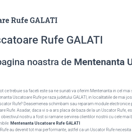
are Rufe GALATI
catoare Rufe GALATI
 pagina noastra de
Mentenanta U
 ce trebuie sa faceti este sa ne sunati va oferim Mentenanta in cel mai 
nanta Uscatoare Rufe pe raza judetului GALATI, in localitatiile de mai jos
n Uscator Rufe? Deasemenea schimbam sau reparam module electronice 
 Rufe. Asadar, daca vi s-a ars placa de baza de la un Uscator Rufe, este
 obiectivul nostru a fost si ramane servirea clientilor nostrii cu cele mai 
nibile.
Mentenanta Uscatoare Rufe GALATI
 Rufe au devenit tot mai performante, astfel ca un Uscator Rufe necesita