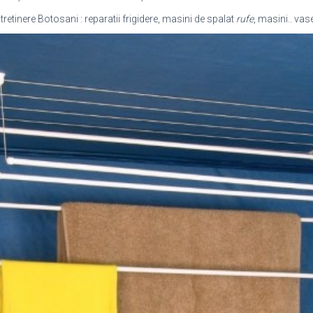
 intretinere Botosani : reparatii frigidere, masini de spalat
rufe
, masini.. vas