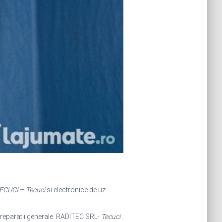
ECUCI
–
Tecuci
si electronice de uz
 reparatii generale. RADITEC SRL-
Tecuci
.