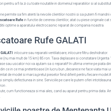
pentru a fi la zi cu toate noutatile in domeniul reparatiilor si al substitu
 permite sa fim atenti la nevoile clientilor nostrii si sa putem fi mandrii 
scatoare Rufe
in functie de cererea clientilor, atat cu piese originale cat
itii optime a aparatului electrocasnic reparat de compania noastra.
catoare Rufe GALATI
 GALATI
: inlocuire sau reparatii ventilatoare; inlocuire filtru deshidrator.
ie (nu mai mult de 15 km) 85 ron. Taxa deplasare si constatare Urgenta 
vase sau uscator noi va ajutam sa o reparati!! In ultima vreme pe piata d
din ce in ce mai pretentioase.Un lucru bun ,deoarece ne face viata mai us
ntat de model si marca,pretul pieselor fiind diferit pentru fiecare model.Al
 si simplu defectiunea in sine. Serviciile pe care le putem oferi intotdeaun
ron .
e, cum functioneaza si mai ales, cand au aparut pentru prima data. Am 
.
erviciile noastre de Mentenanta 