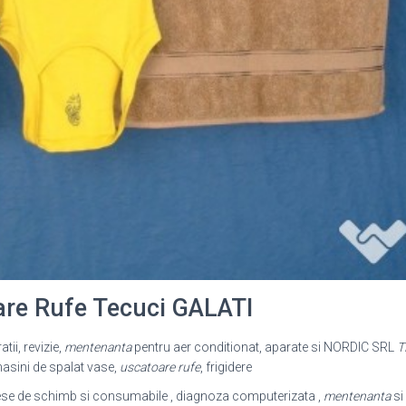
re Rufe Tecuci GALATI
tii, revizie,
mentenanta
pentru aer conditionat, aparate si NORDIC SRL
T
masini de spalat vase,
uscatoare rufe
, frigidere
 piese de schimb si consumabile , diagnoza computerizata ,
mentenanta
si