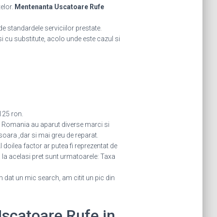
telor.
Mentenanta Uscatoare Rufe
de standardele serviciilor prestate.
 si cu substitute, acolo unde este cazul si
125 ron.
in Romania au aparut diverse marci si
oara ,dar si mai greu de reparat.
 doilea factor ar putea fi reprezentat de
a la acelasi pret sunt urmatoarele: Taxa
dat un mic search, am citit un pic din
Uscatoare Rufe in