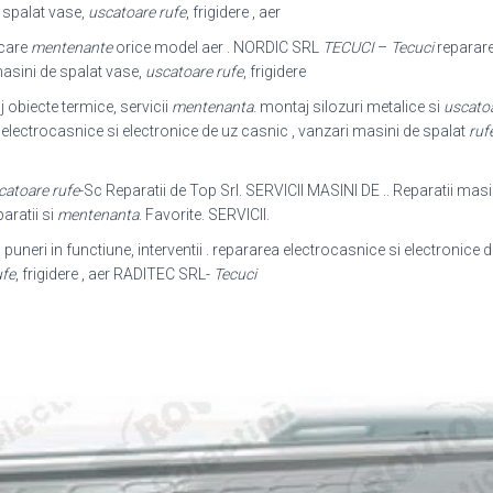
 spalat vase,
uscatoare rufe
, frigidere , aer
icare
mentenante
orice model aer . NORDIC SRL
TECUCI
–
Tecuci
reparare
masini de spalat vase,
uscatoare rufe
, frigidere
 obiecte termice, servicii
mentenanta
. montaj silozuri metalice si
uscato
electrocasnice si electronice de uz casnic , vanzari masini de spalat
ruf
catoare rufe
-Sc Reparatii de Top Srl. SERVICII MASINI DE .. Reparatii masi
aratii si
mentenanta
. Favorite. SERVICII.
 puneri in functiune, interventii . repararea electrocasnice si electronice 
ufe
, frigidere , aer RADITEC SRL-
Tecuci