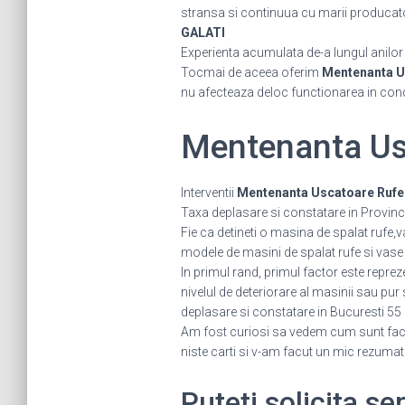
stransa si continuua cu marii producatori 
GALATI
Experienta acumulata de-a lungul anilor ne
Tocmai de aceea oferim
Mentenanta U
nu afecteaza deloc functionarea in cond
Mentenanta Us
Interventii
Mentenanta Uscatoare Rufe
Taxa deplasare si constatare in Provinc
Fie ca detineti o masina de spalat rufe,
modele de masini de spalat rufe si vase 
In primul rand, primul factor este repreze
nivelul de deteriorare al masinii sau pur
deplasare si constatare in Bucuresti 55 
Am fost curiosi sa vedem cum sunt facut
niste carti si v-am facut un mic rezumat
Puteti solicita s