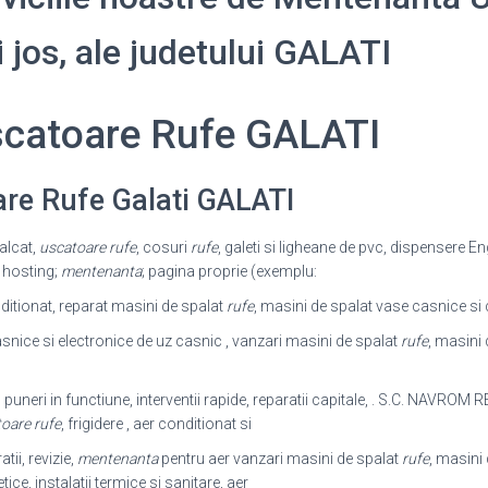
i jos, ale judetului GALATI
catoare Rufe GALATI
re Rufe Galati GALATI
alcat,
uscatoare rufe
, cosuri
rufe
, galeti si ligheane de pvc, dispensere E
 hosting;
mentenanta
; pagina proprie (exemplu:
itionat, reparat masini de spalat
rufe
, masini de spalat vase casnice si
asnice si electronice de uz casnic , vanzari masini de spalat
rufe
, masini 
 puneri in functiune, interventii rapide, reparatii capitale, . S.C. NAVROM 
oare rufe
, frigidere , aer conditionat si
tii, revizie,
mentenanta
pentru aer vanzari masini de spalat
rufe
, masini
ce, instalatii termice si sanitare, aer