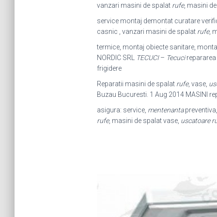
vanzari masini de spalat
rufe
, masini de
service montaj demontat curatare verif
casnic , vanzari masini de spalat
rufe
, 
termice, montaj obiecte sanitare, montaj
NORDIC SRL
TECUCI
–
Tecuci
repararea 
frigidere
Reparatii masini de spalat
rufe
, vase,
us
Buzau Bucuresti. 1 Aug 2014 MASINI rep
asigura: service,
mentenanta
preventiva,
rufe
, masini de spalat vase,
uscatoare r