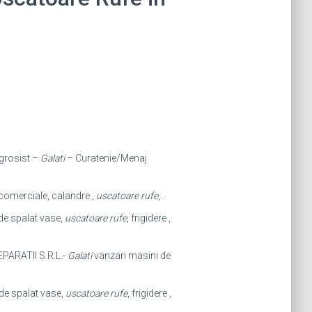
ngrosist –
Galati
– Curatenie/Menaj
 comerciale, calandre ,
uscatoare rufe
, .
de spalat vase,
uscatoare rufe
, frigidere ,
REPARATII S.R.L.-
Galati
vanzari masini de
 de spalat vase,
uscatoare rufe
, frigidere ,