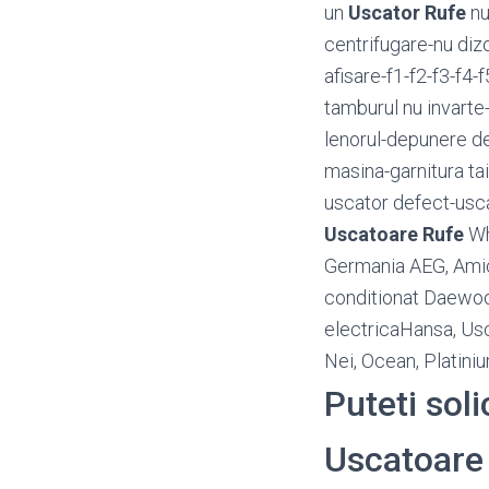
un
Uscator Rufe
nu
centrifugare-nu diz
afisare-f1-f2-f3-f4-
tamburul nu invart
lenorul-depunere d
masina-garnitura ta
uscator defect-usca
Uscatoare Rufe
Whi
Germania AEG, Amica
conditionat Daewoo,
electricaHansa, Usc
Nei, Ocean, Platin
Puteti sol
Uscatoare R