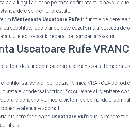
 de-a lungul anilor ne permite sa fim atenti la nevoile client
standardele serviciilor prestate.
ferim
Mentenanta Uscatoare Rufe
in functie de cererea cl
si cu substitute, acolo unde este cazul si nu afecteaza del
paratului electrocasnic reparat de compania noastra.
nta Uscatoare Rufe VRAN
at a fost de la inceput pastrarea alimentelor la temperatu
 clientilor sai servicii de revizie tehnica VRANCEA periodi
: curatare condensator frigorific; curatare si igienizare c
vaporare condens; verificare sistem de comanda si semnali
omponente atenuare zgomot
oria din care face parte
Uscatoare Rufe
supus interventiei
adrata la: