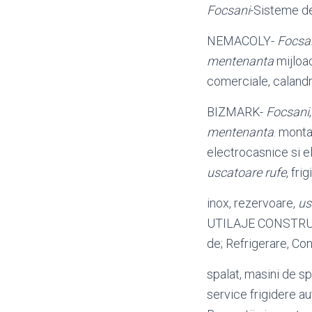
Focsani
-Sisteme de
NEMACOLY-
Focsa
mentenanta
mijloa
comerciale, calandr
BIZMARK-
Focsani
mentenanta
. monta
electrocasnice si e
uscatoare rufe
, fri
inox, rezervoare,
us
UTILAJE CONSTRU
de; Refrigerare, Co
spalat, masini de s
service frigidere 