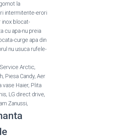
gomot la
i intermitente-erori
 inox blocat-
a cu apa-nu preia
ocata-curge apa din
rul nu usuca rufele-
Service Arctic,
h, Piesa Candy, Aer
 vase Haier, Plita
s, LG direct drive,
am Zanussi,
enanta
le