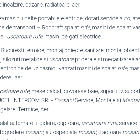
 incalzire, cazane, radiatoare, aer
ni
masini unelte portabile electrice, dotari service auto, ate
ce de transport – Rodcraft spalat
rufe
, masini de spalat va
e ,
uscatoare rufe
, masini de gati electrice
, Bucuresti termice, montaj obiecte sanitare, montaj obiect
j silozuri metalice si
uscatoare
pt cerale si mecanizarea ac
lectronice de uz casnic , vanzari masini de spalat
rufe
, mas
gidere , aer
catoare rufe
, mese calcat, covorase baie, suporti tv, suport
CTII INTERCOM SRL-
Focsani
Service, Montaje si
Mente
ngelare, Termice, Aer
palat automate frigidere, cuptoare,
uscatoare rufe
, service 
autogredere
focsani
, autospeciale
focsani
, tractoare
focsan