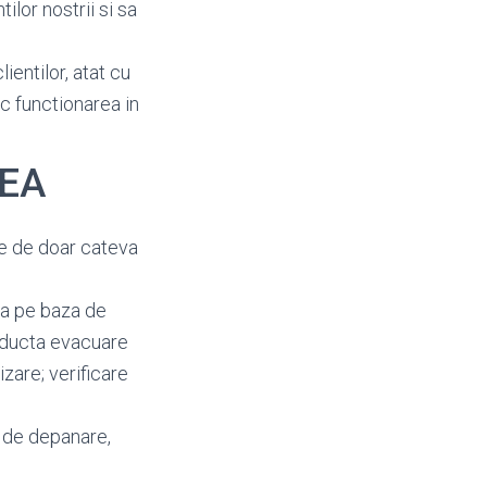
ilor nostrii si sa
ientilor, atat cu
oc functionarea in
CEA
re de doar cateva
ca pe baza de
onducta evacuare
zare; verificare
 de depanare,