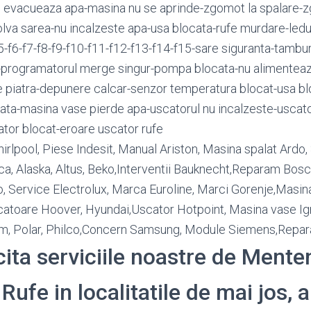
 evacueaza apa-masina nu se aprinde-zgomot la spalare-z
olva sarea-nu incalzeste apa-usa blocata-rufe murdare-ledur
f5-f6-f7-f8-f9-f10-f11-f12-f13-f14-f15-sare siguranta-tambur
e-programatorul merge singur-pompa blocata-nu alimenteaz
e piatra-depunere calcar-senzor temperatura blocat-usa bl
iata-masina vase pierde apa-uscatorul nu incalzeste-uscato
tor blocat-eroare uscator rufe
rlpool, Piese Indesit, Manual Ariston, Masina spalat Ardo, 
, Alaska, Altus, Beko,Interventii Bauknecht,Reparam Bosc
 Service Electrolux, Marca Euroline, Marci Gorenje,Masina
atoare Hoover, Hyundai,Uscator Hotpoint, Masina vase Igni
ium, Polar, Philco,Concern Samsung, Module Siemens,Repar
icita serviciile noastre de Ment
ufe in localitatile de mai jos, a