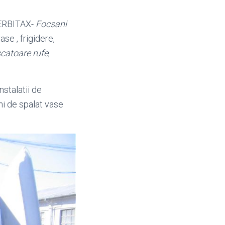
VERBITAX-
Focsani
ase , frigidere,
catoare rufe
,
nstalatii de
ni de spalat vase