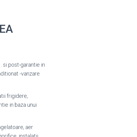
CEA
 . si post-garantie in
nditionat -vanzare
ii frigidere,
antie in baza unui
ongelatoare, aer
orifice, instalatii