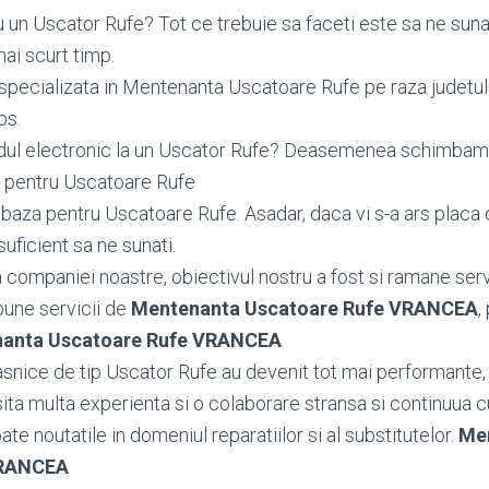
 un Uscator Rufe? Tot ce trebuie sa faceti este sa ne suna
ai scurt timp.
specializata in Mentenanta Uscatoare Rufe pe raza judetu
os.
dul electronic la un Uscator Rufe? Deasemenea schimba
 pentru Uscatoare Rufe
aza pentru Uscatoare Rufe. Asadar, daca vi s-a ars placa 
uficient sa ne sunati.
ea companiei noastre, obiectivul nostru a fost si ramane serv
bune servicii de
Mentenanta Uscatoare Rufe VRANCEA
,
anta Uscatoare Rufe VRANCEA
snice de tip Uscator Rufe au devenit tot mai performante, 
ta multa experienta si o colaborare stransa si continuua c
toate noutatile in domeniul reparatiilor si al substitutelor.
Me
VRANCEA