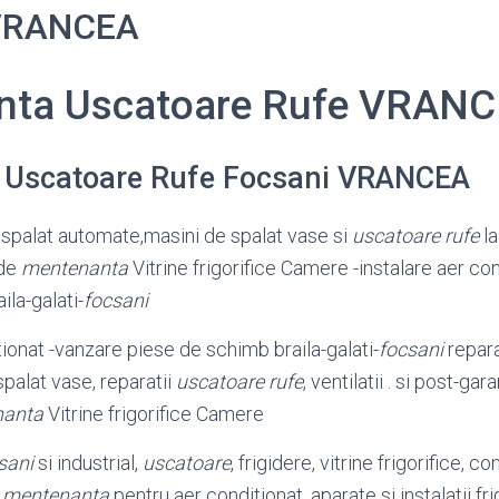
 VRANCEA
nta Uscatoare Rufe VRAN
 Uscatoare Rufe Focsani VRANCEA
spalat automate,masini de spalat vase si
uscatoare rufe
la
 de
mentenanta
Vitrine frigorifice Camere -instalare aer co
la-galati-
focsani
tionat -vanzare piese de schimb braila-galati-
focsani
reparat
spalat vase, reparatii
uscatoare rufe
, ventilatii . si post-gar
nanta
Vitrine frigorifice Camere
sani
si industrial,
uscatoare
, frigidere, vitrine frigorifice, c
,
mentenanta
pentru aer conditionat, aparate si instalatii frig