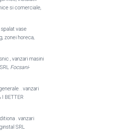
nice si comerciale,
e spalat vase
g, zonei horeca,
nic , vanzari masini
l SRL
Focsani
-
generale. . vanzari
N & I BETTER
itiona . vanzari
uginstal SRL