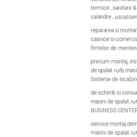
termice , sanitare & 
calandre ,
uscatoar
repararea si montar
casnice si comercia
firmelor de
menten
precum: montaj, insta
de spalat
rufe
, masi
Sisteme de incalzire
de schimb si consu
masini de spalat
ru
BUSINESS CENTER S.
service montaj dem
masini de spalat
ru