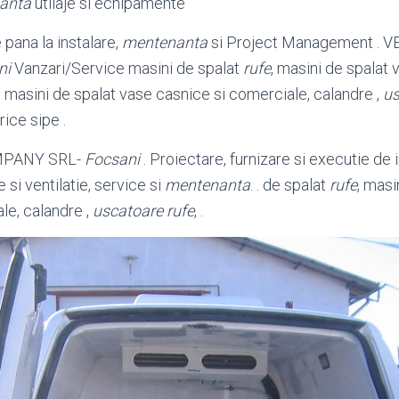
anta
utilaje si echipamente
 pana la instalare,
mentenanta
si Project Management . 
ni
Vanzari/Service masini de spalat
rufe
, masini de spalat v
, masini de spalat vase casnice si comerciale, calandre ,
us
rice sipe .
MPANY SRL-
Focsani
. Proiectare, furnizare si executie de i
e si ventilatie, service si
mentenanta
. . de spalat
rufe
, masi
le, calandre ,
uscatoare rufe
, .