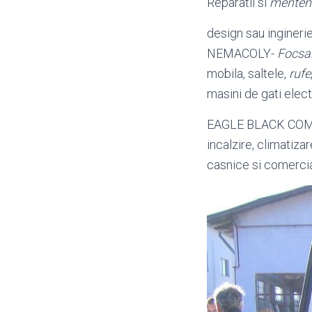
Reparatii si
menten
design sau inginerie
NEMACOLY-
Focsa
mobila, saltele,
rufe
masini de gati elect
EAGLE BLACK CO
incalzire, climatizar
casnice si comercia