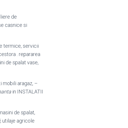
liere de
se casnice si
e termice, servicii
estora . repararea
ini de spalat vase,
i mobili aragaz, –
nanta
in INSTALATII
masini de spalat,
i
, utilaje agricole