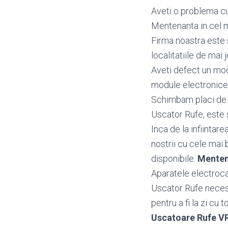
Aveti o problema cu
Mentenanta in cel m
Firma noastra este 
localitatiile de mai j
Aveti defect un mo
module electronice
Schimbam placi de b
Uscator Rufe, este s
Inca de la infiintar
nostrii cu cele mai 
disponibile.
Menten
Aparatele electroca
Uscator Rufe necesi
pentru a fi la zi cu 
Uscatoare Rufe 