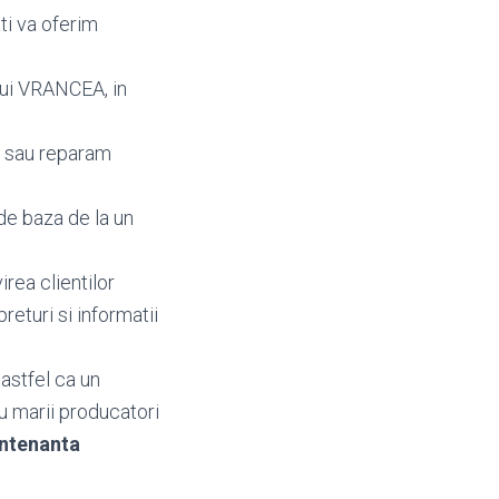
ti va oferim
lui VRANCEA, in
m sau reparam
de baza de la un
irea clientilor
 preturi si informatii
astfel ca un
u marii producatori
ntenanta