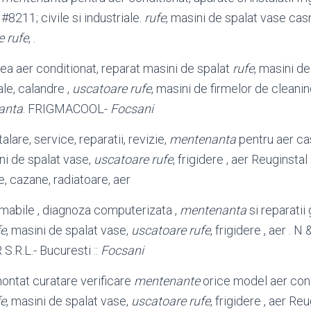
#8211; civile si industriale.
rufe
, masini de spalat vase cas
e rufe
, .
ea aer conditionat, reparat masini de spalat
rufe
, masini d
le, calandre ,
uscatoare rufe
, masini de firmelor de cleanin
anta
. FRIGMACOOL-
Focsani
lare, service, reparatii, revizie,
mentenanta
pentru aer cas
ni de spalat vase,
uscatoare rufe
, frigidere , aer Reuginsta
, cazane, radiatoare, aer
mabile , diagnoza computerizata ,
mentenanta
si reparatii 
fe
, masini de spalat vase,
uscatoare rufe
, frigidere , aer . 
R.L.- Bucuresti ::
Focsani
ontat curatare verificare
mentenante
orice model aer cond
fe
, masini de spalat vase,
uscatoare rufe
, frigidere , aer Re