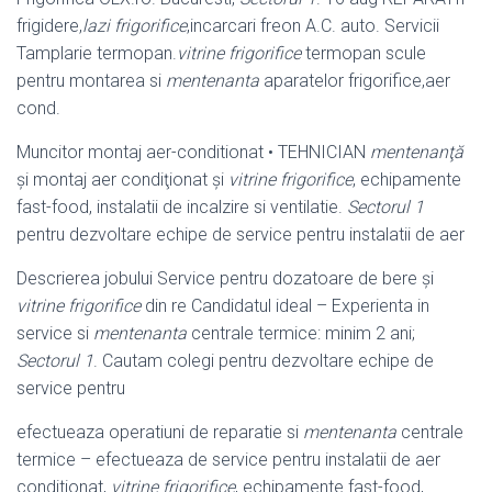
frigidere,
lazi frigorifice
,incarcari freon A.C. auto. Servicii
Tamplarie termopan.
vitrine frigorifice
termopan scule
pentru montarea si
mentenanta
aparatelor frigorifice,
aer
cond.
Muncitor montaj aer-conditionat • TEHNICIAN
mentenanţă
şi montaj aer condiţionat şi
vitrine frigorifice
, echipamente
fast-food, instalatii de incalzire si ventilatie.
Sectorul 1
pentru dezvoltare echipe de service pentru instalatii de aer
Descrierea jobului Service pentru dozatoare de bere şi
vitrine frigorifice
din re Candidatul ideal – Experienta in
service si
mentenanta
centrale termice: minim 2 ani;
Sectorul 1
. Cautam colegi pentru dezvoltare echipe de
service pentru
efectueaza operatiuni de reparatie si
mentenanta
centrale
termice – efectueaza de service pentru instalatii de aer
conditionat,
vitrine frigorifice
, echipamente fast-
food,