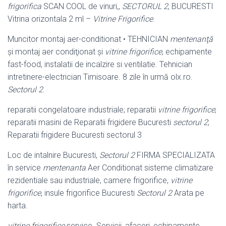
frigorifica
SCAN COOL de vinuri,,
SECTORUL 2
, BUCURESTI
Vitrina orizontala 2 ml –
Vitrine Frigorifice
.
Muncitor montaj aer-conditionat • TEHNICIAN
mentenanţă
şi montaj aer condiţionat şi
vitrine frigorifice
, echipamente
fast-food, instalatii de incalzire si ventilatie. Tehnician
intretinere-electrician Timisoare. 8 zile în urmă olx.ro.
Sectorul 2
.
reparatii congelatoare industriale; reparatii
vitrine frigorifice
;
reparatii masini de Reparatii frigidere Bucuresti
sectorul 2
;
Reparatii frigidere Bucuresti sectorul 3
Loc de intalnire Bucuresti,
Sectorul 2
FIRMA SPECIALIZATA
în service
mentenanta
Aer Conditionat sisteme climatizare
rezidentiale sau industriale, camere frigorifice,
vitrine
frigorifice
, insule frigorifice Bucuresti
Sectorul 2
Arata pe
harta.
vitrine frigorifice
service. Servicii, afaceri, echipamente