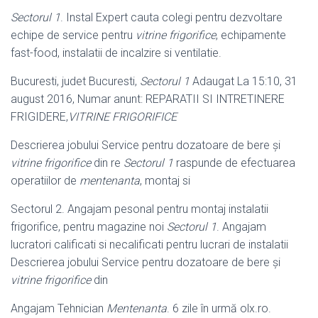
Sectorul 1
. Instal Expert cauta colegi pentru dezvoltare
echipe de service pentru
vitrine frigorifice
, echipamente
fast-food, instalatii de incalzire si ventilatie.
Bucuresti, judet Bucuresti,
Sectorul 1
Adaugat La 15:10, 31
august 2016, Numar anunt: REPARATII SI INTRETINERE
FRIGIDERE,
VITRINE FRIGORIFICE
Descrierea jobului Service pentru dozatoare de bere şi
vitrine frigorifice
din re
Sectorul 1
raspunde de efectuarea
operatiilor de
mentenanta
, montaj si
Sectorul 2. Angajam pesonal pentru montaj instalatii
frigorifice, pentru magazine noi
Sectorul 1
. Angajam
lucratori calificati si necalificati pentru lucrari de instalatii
Descrierea jobului Service pentru dozatoare de bere şi
vitrine frigorifice
din
Angajam Tehnician
Mentenanta
. 6 zile în urmă olx.ro.