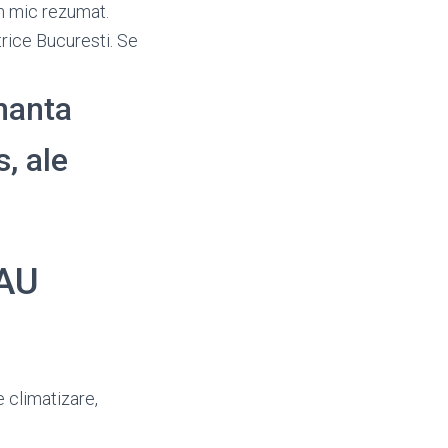
un mic rezumat.
trice Bucuresti. Se
enanta
s, ale
ZAU
de climatizare,