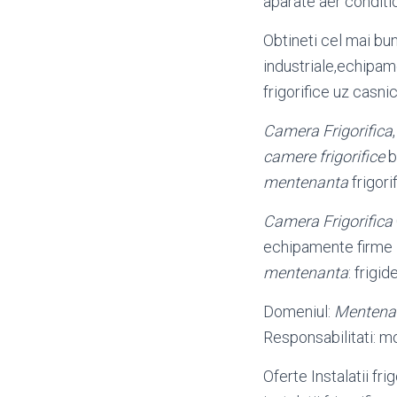
aparate aer condit
Obtineti cel mai bun
industriale,echipame
frigorifice uz casni
Camera Frigorifica
camere frigorifice
b
mentenanta
frigori
Camera Frigorifica
echipamente firme 
mentenanta
: frigid
Domeniul:
Mentena
Responsabilitati: m
Oferte Instalatii fri