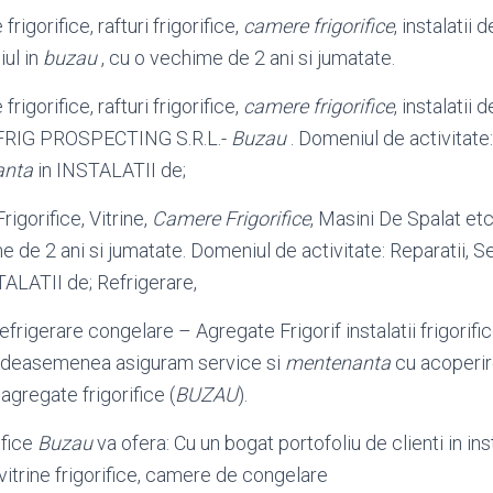
frigorifice, rafturi frigorifice,
camere frigorifice
, instalatii 
iul in
buzau
, cu o vechime de 2 ani si jumatate.
frigorifice, rafturi frigorifice,
camere frigorifice
, instalatii 
ROFRIG PROSPECTING S.R.L.-
Buzau
. Domeniul de activitate:
anta
in INSTALATII de;
igorifice, Vitrine,
Camere Frigorifice
, Masini De Spalat etc
e de 2 ani si jumatate. Domeniul de activitate
: Reparatii, 
ALATII de; Refrigerare,
efrigerare congelare – Agregate Frigorif instalatii frigorific
e. deasemenea asiguram service si
mentenanta
cu acoperire
 agregate frigorifice (
BUZAU
).
ifice
Buzau
va ofera: Cu un bogat portofoliu de clienti in insta
 vitrine frigorifice, camere de congelare