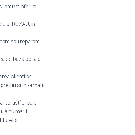
sunati va oferim
tului BUZAU, in
imbam sau reparam
ca de baza de la o
irea clientilor
, preturi si informatii
nte, astfel ca o
uua cu marii
itutelor.