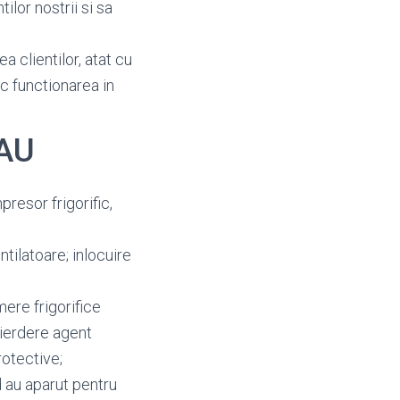
ilor nostrii si sa
a clientilor, atat cu
oc functionarea in
ZAU
resor frigorific,
entilatoare; inlocuire
re frigorifice
 pierdere agent
rotective;
 au aparut pentru