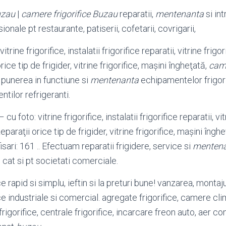
zau
|
camere frigorifice Buzau
reparatii,
mentenanta
si int
nale pt restaurante, patiserii, cofetarii, covrigarii,
 vitrine frigorifice, instalatii frigorifice reparatii, vitrine frigor
rice tip de frigider, vitrine frigorifice, maşini îngheţată,
came
 . punerea in functiune si
mentenanta
echipamentelor frigor
tilor refrigeranti.
– cu foto: vitrine frigorifice, instalatii frigorifice reparatii, vi
Reparaţii orice tip de frigider, vitrine frigorifice, maşini îngh
fisari: 161 .. Efectuam reparatii frigidere, service si
menten
 cat si pt societati comerciale.
ce rapid si simplu, ieftin si la preturi bune! vanzarea, montaju
fice industriale si comercial. agregate frigorifice, camere cl
 frigorifice, centrale frigorifice, incarcare freon auto, aer c