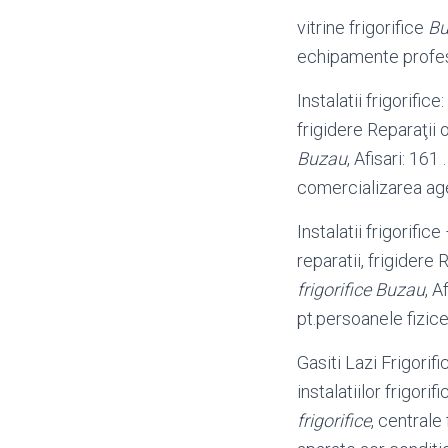
vitrine frigorifice
Bu
echipamente profesio
Instalatii frigorifice:
frigidere Reparaţii o
Buzau
, Afisari: 161
comercializarea agen
Instalatii frigorifice 
reparatii, frigidere 
frigorifice
Buzau
, A
pt.persoanele fizice
Gasiti Lazi Frigorifi
instalatiilor frigori
frigorifice
, centrale