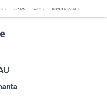
IRE
CONTACT
GDPR
TERMENI ȘI CONDIȚII
e
ZAU
nanta