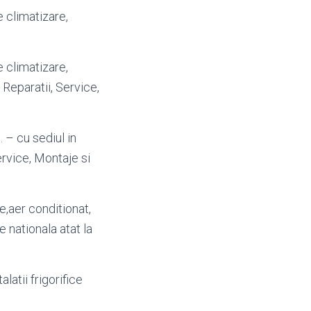
de climatizare,
de climatizare,
 Reparatii, Service,
. – cu sediul in
Service, Montaje si
e,
aer conditionat,
 nationala atat la
latii frigorifice