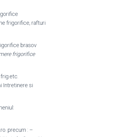
gorifice
ine frigorifice, rafturi
rigorifice brasov
re frigorifice
frig.etc.
i Intretinere si
eniul:
t.ro. precum : –