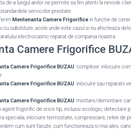
 de-a lungul anilor ne permite sa fim atenti la nevoile client
standardele serviciilor prestate.
ferim
Mentenanta Camere Frigorifice
in functie de cerere
si cu substitute, acolo unde este cazul si nu afecteaza del
paratului electrocasnic reparat de compania noastra.
ta Camere Frigorifice BU
nta Camere Frigorifice BUZAU
: complexe: inlocuire comp
r
nta Camere Frigorifice BUZAU
: inlocuire sau reparatii v
nta Camere Frigorifice BUZAU
: montare/demontare came
ri agent frigorific de orice tip, inclusiv ecologic; detectare
ura speciala; inlocuire termostate, compresoare, relee de p
vedem cum sunt facute, cum functioneaza si mai ales, cand