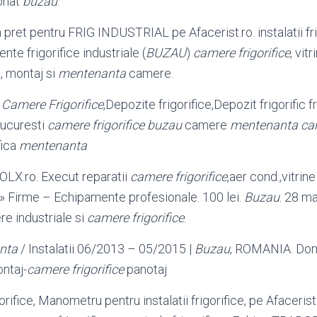
ionat
buzau
.
 pret pentru FRIG INDUSTRIAL pe Afacerist.ro. instalatii fri
nte frigorifice industriale (
BUZAU
)
camere frigorifice
, vitr
c, montaj si
mentenanta
camere.
,
Camere Frigorifice
,Depozite frigorifice,Depozit frigorific f
ucuresti
camere frigorifice buzau
camere
mentenanta came
fica
mentenanta
OLX.ro. Execut reparatii
camere frigorifice
,aer cond.,vitrine 
» Firme – Echipamente profesionale. 100 lei.
Buzau
. 28 ma
ere industriale si
camere frigorifice
.
nta
/ Instalatii 06/2013 – 05/2015 |
Buzau
, ROMANIA. Dom
ontaj-
camere frigorifice
panotaj
gorifice, Manometru pentru instalatii frigorifice, pe Afaceris