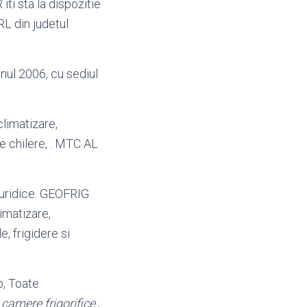
iti sta la dispozitie
L din judetul
 anul 2006, cu sediul
 climatizare,
je chilere, . MTC AL
u juridice. GEOFRIG
limatizare,
e, frigidere si
, Toate
.
camere frigorifice
,