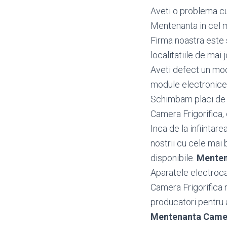
Aveti o problema cu
Mentenanta in cel m
Firma noastra este 
localitatiile de mai j
Aveti defect un mo
module electronice
Schimbam placi de b
Camera Frigorifica, 
Inca de la infiintar
nostrii cu cele mai 
disponibile.
Menten
Aparatele electroca
Camera Frigorifica 
producatori pentru a 
Mentenanta Camer