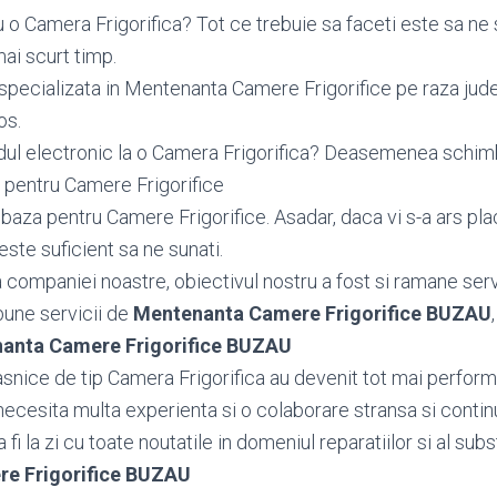
 o Camera Frigorifica? Tot ce trebuie sa faceti este sa ne 
ai scurt timp.
specializata in Mentenanta Camere Frigorifice pe raza jude
os.
dul electronic la o Camera Frigorifica? Deasemenea sch
 pentru Camere Frigorifice
aza pentru Camere Frigorifice. Asadar, daca vi s-a ars pla
este suficient sa ne sunati.
ea companiei noastre, obiectivul nostru a fost si ramane serv
bune servicii de
Mentenanta Camere Frigorifice BUZAU
anta Camere Frigorifice BUZAU
snice de tip Camera Frigorifica au devenit tot mai performa
necesita multa experienta si o colaborare stransa si contin
fi la zi cu toate noutatile in domeniul reparatiilor si al subst
e Frigorifice BUZAU