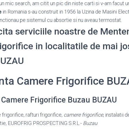
n mic search, am citit un pic din niste carti si v-am facut 
e
in Romania s-au construit in 1956 la Uzina de Masini Elec
nctionau pe sistemul cu absortie si nu aveau termostat.
icita serviciile noastre de Ment
orifice in localitatile de mai jo
 BUZAU
ta Camere Frigorifice BU
Camere Frigorifice Buzau BUZAU
frigorifice, rafturi frigorifice,
camere frigorifice
, instalatii 
tilatie, EUROFRIG PROSPECTING S.R.L.-
Buzau