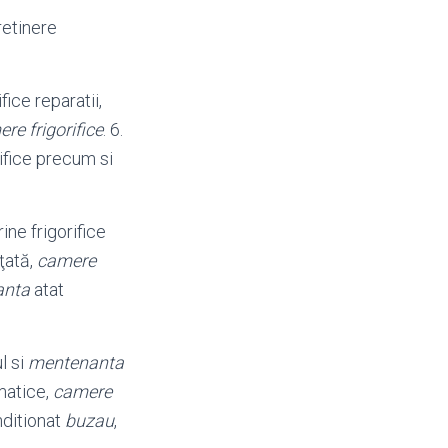
retinere
ifice reparatii,
re frigorifice
. 6.
ifice precum si
trine frigorifice
eţată,
camere
anta
atat
l si
mentenanta
imatice,
camere
onditionat
buzau
,