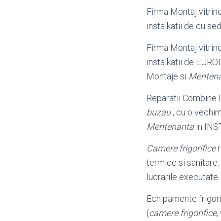
Firma Montaj vitrine 
instalkatii de cu sed
Firma Montaj vitrine 
instalkatii de EU
Montaje si
Menten
Reparatii Combine Fr
buzau
, cu o vechim
Mentenanta
in INST
Camere frigorifice
r
termice si sanitar
lucrarile executate.
Echipamente frigor
(
camere frigorifice
,