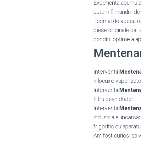
Experienta acumulata
putem fi mandrii de 
Tocmai de aceea o
piese originale cat 
conditii optime a a
Mentenan
Interventii
Mentena
inlocuire vaporizato
Interventii
Mentena
filtru deshidrator.
Interventii
Mentena
industriale; incarca
frigorific cu aparat
Am fost curiosi sa 