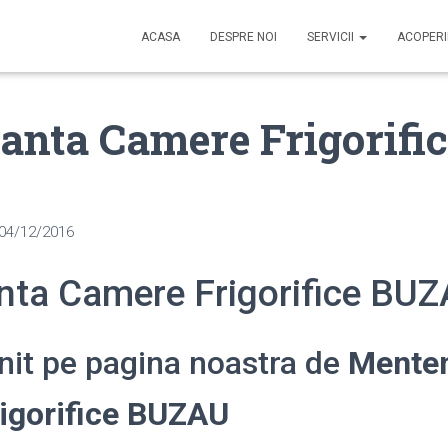
ACASA
DESPRE NOI
SERVICII
ACOPER
nta Camere Frigorific
04/12/2016
ta Camere Frigorifice BU
enit pe pagina noastra de
Mente
igorifice BUZAU