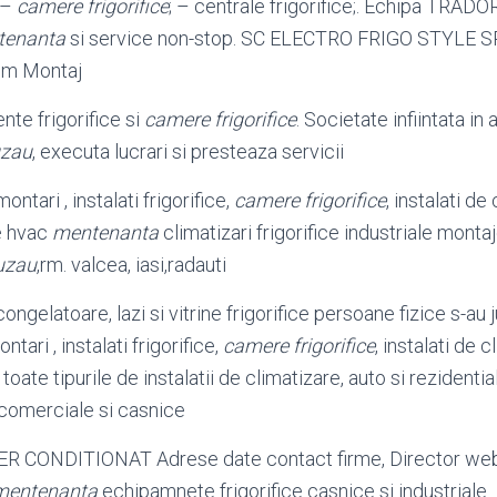
; –
camere frigorifice
; – centrale frigorifice;. Echipa TRADOR 
tenanta
si service non-stop. SC ELECTRO FRIGO STYLE SR
im Montaj
nte frigorifice si
camere frigorifice
. Societate infiintata in
zau
, executa lucrari si presteaza servicii
 montari , instalati frigorifice,
camere frigorifice
, instalati de
e hvac
mentenanta
climatizari frigorifice industriale monta
uzau
,rm. valcea, iasi,
radauti
 congelatoare, lazi si vitrine frigorifice persoane fizice s-a
ntari , instalati frigorifice,
camere frigorifice
, instalati de c
toate tipurile de instalatii de climatizare, auto si rezidential
 comerciale si casnice
R CONDITIONAT Adrese date contact firme, Director web
mentenanta
echipamnete frigorifice casnice si industriale 