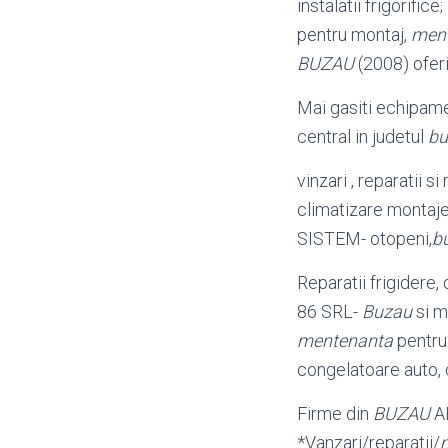
instalatii frigorifice
pentru montaj,
men
BUZAU
(2008) ofer
Mai gasiti echipame
central in judetul
bu
vinzari , reparatii si
climatizare montaj
SISTEM- otopeni,
b
Reparatii frigidere,
86 SRL-
Buzau
si mo
mentenanta
pentru 
congelatoare auto,
Firme din
BUZAU
AE
*Vanzari/reparatii/