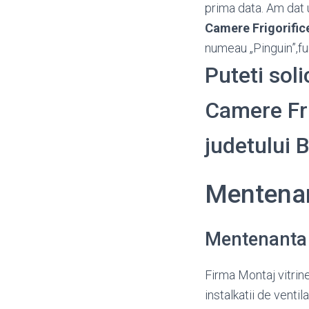
prima data. Am dat u
Camere Frigorific
numeau „Pinguin”,fu
Puteti sol
Camere Frig
judetului
Mentenan
Mentenanta 
Firma Montaj vitrine 
instalkatii de ven