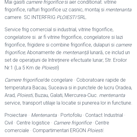
Mai gasiti
camere frigorifice
si aer conditionat. vitrine
frigorifice, rafturi frigorifice uz casnic, montaj si
mentenanta
camere. SC INTERFRIG
PLOIESTI
SRL.
Service frig comercial si industrial, vitrine frigorifice,
congelatore si. ar fi vitrine frigorifice, congelatore si lazi
frigorifice, frigidere si combine frigorifice, dulapuri si
camere
frigorifice
; Abonamente de
mentenanță
lunară, ce includ un
set de operațiuni de întreținere efectuate lunar; Str. Eroilor
Nr.1 (La 5 Km de
Ploiesti
)
Camere frigorifice
/de congelare · Coboratoare rapide de
temperatura Bacau, Suceava si in punctele de lucru Oradea,
Arad,
Ploiesti
, Buzau, Galati, Miercurea-
Ciuc.
mentenanta
service, transport utilaje la locatie si punerea lor in functiune.
Proiectare ·
Mentenanta
· Portofoliu · Contact Industrial ·
Civil · Centre logistice ·
Camere frigorifice
· Centre
comerciale · Compartimentari ERGON
Ploiesti
.