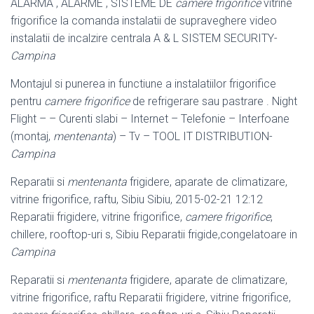
ALARMA , ALARME , SISTEME DE
camere frigorifice
vitrine
frigorifice la comanda instalatii de supraveghere video
instalatii de incalzire centrala A & L SISTEM SECURITY-
Campina
Montajul si punerea in functiune a instalatiilor frigorifice
pentru
camere frigorifice
de refrigerare sau pastrare . Night
Flight – – Curenti slabi – Internet – Telefonie – Interfoane
(montaj,
mentenanta
) – Tv – TOOL IT DISTRIBUTION-
Campina
Reparatii si
mentenanta
frigidere, aparate de climatizare,
vitrine frigorifice, raftu, Sibiu Sibiu, 2015-02-21 12:12
Reparatii frigidere, vitrine frigorifice,
camere frigorifice
,
chillere, rooftop-uri s, Sibiu Reparatii frigide,congelatoare in
Campina
Reparatii si
mentenanta
frigidere, aparate de climatizare,
vitrine frigorifice, raftu Reparatii frigidere, vitrine frigorifice,