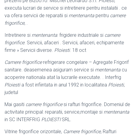
prezenti pe Bizoo.ro. Mischel Leonardo S.r.l.
Ploiesti
,
executa lucrari de service si intretinere pentru instalatii . ce
va ofera servicii de reparatii si
mentenanta
pentru
camere
frigorifice
, .
Intretinere si
mentenanta
: frigidere industriale si
camere
frigorifice
. Servicii, afaceri . Servicii, afaceri, echipamente
firme » Servicii diverse.
Ploiesti
. 18 oct
Camere frigorifice
refrigerare congelare – Agregate Frigorif
sanitare. deasemenea asiguram service si
mentenanta
cu
acoperire nationala atat la lucrarile executate. . Interfrig
Ploiesti
a fost infiintata in anul 1992 in localitatea
Ploiesti
,
judetul
Mai gasiti
camere frigorifice
si rafturi frigorifice. Domeniul de
activitate principal: reparatii, service,montaje si
mentenanta
in SC INTERFRIG
PLOIESTI
SRL.
Vitrine frigorifice orizontale,
Camere frigorifice
, Rafturi