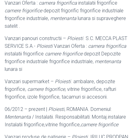
Vanzari Oferta :
camera frigorifica
instalatii frigorifice
camere frigorifice
depozit frigorific frigorifice industriale
frigorifice industriale,
mentenanta
lunara si supraveghere
satelit .
Vanzari panouri constructii –
Ploiesti
. S.C. MECCA PLAST
SERVICE S.A.-
Ploiesti
Vanzari Oferta :
camera frigorifica
instalatii frigorifice
camere frigorifice
depozit Depozite
frigorifice industriale frigorifice industriale,
mentenanta
lunara si
Vanzari supermarket –
Ploiesti
. ambalare, depozite
frigorifice,
camere frigorifice
, vitrine frigorifice, rafturi
frigorifice, izole frigorifice, tacamuri si accesorii.
06/2012 – prezent |
Ploiesti
, ROMANIA. Domeniul:
Mentenanta
/ Instalatii. Responsabilitati: Montaj.instalare
Instalatii frigorifice,vitrine frigorifice,
camere frigorifice
Vanzari produse de patiserie –
Ploiesti
. IRILUC PRODPAN