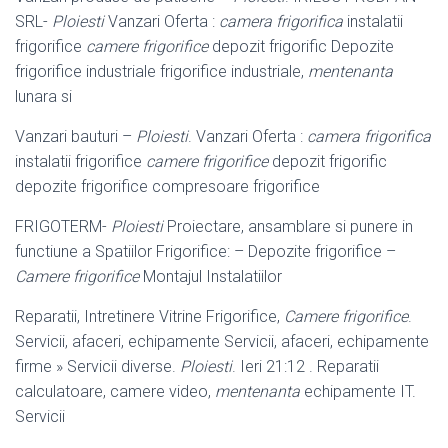
SRL-
Ploiesti
Vanzari Oferta :
camera frigorifica
instalatii
frigorifice
camere frigorifice
depozit frigorific Depozite
frigorifice industriale frigorifice industriale,
mentenanta
lunara si
Vanzari bauturi –
Ploiesti
. Vanzari Oferta :
camera frigorifica
instalatii frigorifice
camere frigorifice
depozit frigorific
depozite frigorifice compresoare frigorifice
FRIGOTERM-
Ploiesti
Proiectare, ansamblare si punere in
functiune a Spatiilor Frigorifice: – Depozite frigorifice –
Camere frigorifice
Montajul Instalatiilor
Reparatii, Intretinere Vitrine Frigorifice,
Camere frigorifice
.
Servicii, afaceri, echipamente Servicii, afaceri, echipamente
firme » Servicii diverse.
Ploiesti
. Ieri 21:12 . Reparatii
calculatoare, camere video,
mentenanta
echipamente IT.
Servicii