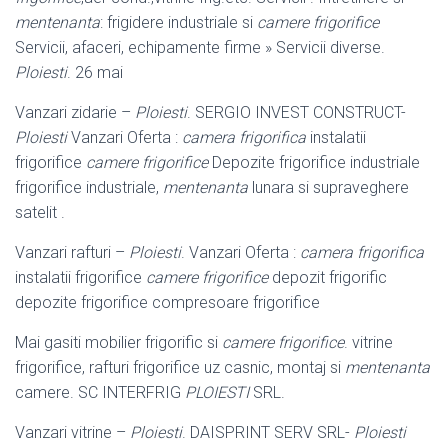
mentenanta
: frigidere industriale si
camere frigorifice
Servicii, afaceri, echipamente firme » Servicii diverse.
Ploiesti
. 26 mai
Vanzari zidarie –
Ploiesti
. SERGIO INVEST CONSTRUCT-
Ploiesti
Vanzari Oferta :
camera frigorifica
instalatii
frigorifice
camere frigorifice
Depozite frigorifice industriale
frigorifice industriale,
mentenanta
lunara si supraveghere
satelit .
Vanzari rafturi –
Ploiesti
. Vanzari Oferta :
camera frigorifica
instalatii frigorifice
camere frigorifice
depozit frigorific
depozite frigorifice compresoare frigorifice
Mai gasiti mobilier frigorific si
camere frigorifice
. vitrine
frigorifice, rafturi frigorifice uz casnic, montaj si
mentenanta
camere. SC INTERFRIG
PLOIESTI
SRL.
Vanzari vitrine –
Ploiesti
. DAISPRINT SERV SRL-
Ploiesti