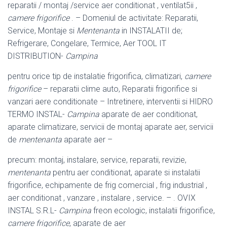
reparatii / montaj /service aer conditionat , ventilat5ii ,
camere frigorifice
. – Domeniul de activitate: Reparatii,
Service, Montaje si
Mentenanta
in INSTALATII de;
Refrigerare, Congelare, Termice, Aer TOOL IT
DISTRIBUTION-
Campina
pentru orice tip de instalatie frigorifica, climatizari,
camere
frigorifice
– reparatii clime auto, Reparatii frigorifice si
vanzari aere conditionate – Intretinere, interventii si HIDRO
TERMO INSTAL-
Campina
aparate de aer conditionat,
aparate climatizare, servicii de montaj aparate aer, servicii
de
mentenanta
aparate aer –
precum: montaj, instalare, service, reparatii, revizie,
mentenanta
pentru aer conditionat, aparate si instalatii
frigorifice, echipamente de frig comercial , frig industrial ,
aer conditionat , vanzare , instalare , service. – . OVIX
INSTAL S.R.L-
Campina
freon ecologic, instalatii frigorifice,
camere frigorifice
, aparate de aer