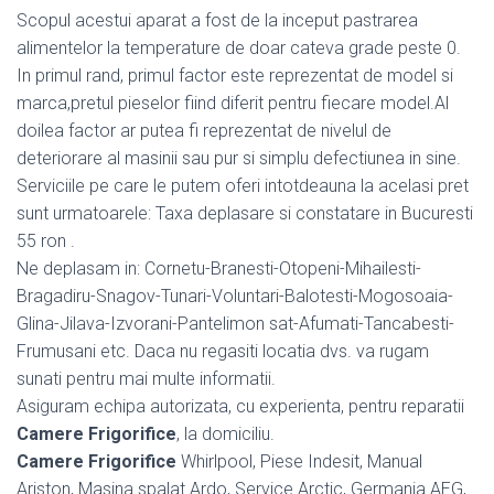
Scopul acestui aparat a fost de la inceput pastrarea
alimentelor la temperature de doar cateva grade peste 0.
In primul rand, primul factor este reprezentat de model si
marca,pretul pieselor fiind diferit pentru fiecare model.Al
doilea factor ar putea fi reprezentat de nivelul de
deteriorare al masinii sau pur si simplu defectiunea in sine.
Serviciile pe care le putem oferi intotdeauna la acelasi pret
sunt urmatoarele: Taxa deplasare si constatare in Bucuresti
55 ron .
Ne deplasam in: Cornetu-Branesti-Otopeni-Mihailesti-
Bragadiru-Snagov-Tunari-Voluntari-Balotesti-Mogosoaia-
Glina-Jilava-Izvorani-Pantelimon sat-Afumati-Tancabesti-
Frumusani etc. Daca nu regasiti locatia dvs. va rugam
sunati pentru mai multe informatii.
Asiguram echipa autorizata, cu experienta, pentru reparatii
Camere Frigorifice
, la domiciliu.
Camere Frigorifice
Whirlpool, Piese Indesit, Manual
Ariston, Masina spalat Ardo, Service Arctic, Germania AEG,