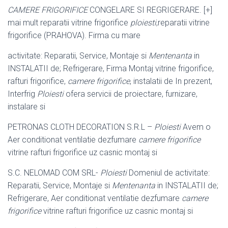
CAMERE FRIGORIFICE
CONGELARE SI REGRIGERARE. [+]
mai mult reparatii vitrine frigorifice
ploiesti
,reparatii vitrine
frigorifice (PRAHOVA). Firma cu mare
activitate: Reparatii, Service, Montaje si
Mentenanta
in
INSTALATII de; Refrigerare, Firma Montaj vitrine frigorifice,
rafturi frigorifice,
camere frigorifice
, instalatii de In prezent,
Interfrig
Ploiesti
ofera servicii de proiectare, furnizare,
instalare si
PETRONAS CLOTH DECORATION S.R.L –
Ploiesti
Avem o
Aer conditionat ventilatie dezfumare
camere frigorifice
vitrine rafturi frigorifice uz casnic montaj si
S.C. NELOMAD COM SRL-
Ploiesti
Domeniul de activitate:
Reparatii, Service, Montaje si
Mentenanta
in INSTALATII de;
Refrigerare, Aer conditionat ventilatie dezfumare
camere
frigorifice
vitrine rafturi frigorifice uz casnic montaj si