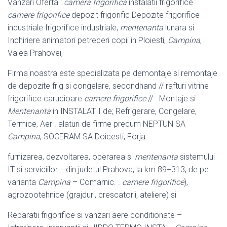
Vanzari Oferta :
camera frigorifica
instalatii frigorifice
camere frigorifice
depozit frigorific Depozite frigorifice
industriale frigorifice industriale,
mentenanta
lunara si
Inchiriere animatori petreceri copii in Ploiesti,
Campina
,
Valea Prahovei,
Firma noastra este specializata pe demontaje si remontaje
de depozite frig si congelare, secondhand // rafturi vitrine
frigorifice carucioare
camere frigorifice
// . Montaje si
Mentenanta
in INSTALATII de; Refrigerare, Congelare,
Termice, Aer . alaturi de firme precum NEPTUN SA
Campina
, SOCERAM SA Doicesti, Forja
furnizarea, dezvoltarea, operarea si
mentenanta
sistemului
IT si serviciilor .. din judetul Prahova, la km 89+313, de pe
varianta
Campina
– Comarnic. .
camere frigorifice
),
agrozootehnice (grajduri, crescatorii, ateliere) si
Reparatii frigorifice si vanzari aere conditionate –