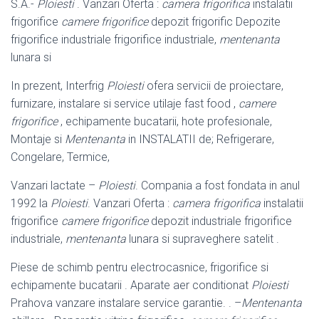
S.A.-
Ploiesti
. Vanzari Oferta :
camera frigorifica
instalatii
frigorifice
camere frigorifice
depozit frigorific Depozite
frigorifice industriale frigorifice industriale,
mentenanta
lunara si
In prezent, Interfrig
Ploiesti
ofera servicii de proiectare,
furnizare, instalare si service utilaje fast food ,
camere
frigorifice
, echipamente bucatarii, hote profesionale,
Montaje si
Mentenanta
in INSTALATII de; Refrigerare,
Congelare
, Termice,
Vanzari lactate –
Ploiesti
. Compania a fost fondata in anul
1992 la
Ploiesti
. Vanzari Oferta :
camera frigorifica
instalatii
frigorifice
camere frigorifice
depozit industriale frigorifice
industriale,
mentenanta
lunara si supraveghere satelit .
Piese de schimb pentru electrocasnice, frigorifice si
echipamente bucatarii . Aparate aer conditionat
Ploiesti
Prahova vanzare instalare service garantie. . –
Mentenanta