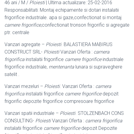
46 ani / M /
Ploiesti
| Ultima actualizare: 25-02-2016
Responsabilitati: Montaj echipamente si dotari instalatii
frigorifice industriale. apa si gaze,confectionat si montaj
camere frigorifice
,confectionat tronson frigorific si agregate
ptr. centrale
Vanzari agregate –
Ploiesti
. BALASTIERA MABIRUS
CONSTRUCT SRL-
Ploiesti
Vanzari Oferta :
camera
frigorifica
instalatii frigorifice
camere frigorifice
industriale
frigorifice industriale,
mentenanta
lunara si supraveghere
satelit .
Vanzari mezeluri –
Ploiesti
. Vanzari Oferta :
camera
frigorifica
instalatii frigorifice
camere frigorifice
depozit
frigorific depozite frigorifice compresoare frigorifice
Vanzari spatii industriale –
Ploiesti
. STOLZENBACH CONS
CONSULTING-
Ploiesti
Vanzari Oferta :
camera frigorifica
instalatii frigorifice
camere frigorifice
depozit Depozite