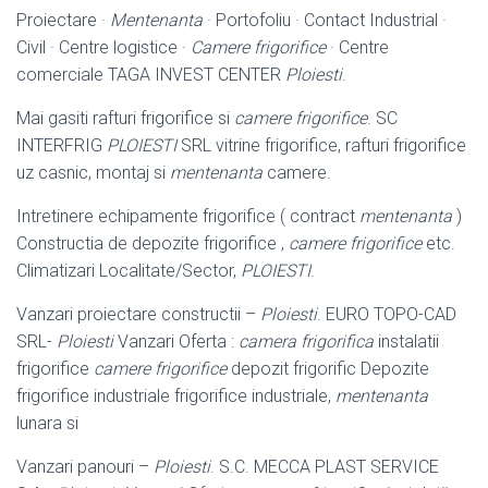
Proiectare ·
Mentenanta
· Portofoliu · Contact Industrial ·
Civil · Centre logistice ·
Camere frigorifice
· Centre
comerciale TAGA INVEST CENTER
Ploiesti
.
Mai gasiti rafturi frigorifice si
camere frigorifice
. SC
INTERFRIG
PLOIESTI
SRL vitrine frigorifice, rafturi frigorifice
uz casnic, montaj si
mentenanta
camere.
Intretinere echipamente frigorifice ( contract
mentenanta
)
Constructia de depozite frigorifice ,
camere frigorifice
etc.
Climatizari Localitate/Sector,
PLOIESTI
.
Vanzari proiectare constructii –
Ploiesti
. EURO TOPO-CAD
SRL-
Ploiesti
Vanzari Oferta :
camera frigorifica
instalatii
frigorifice
camere frigorifice
depozit frigorific Depozite
frigorifice industriale frigorifice industriale,
mentenanta
lunara si
Vanzari panouri –
Ploiesti
. S.C. MECCA PLAST SERVICE