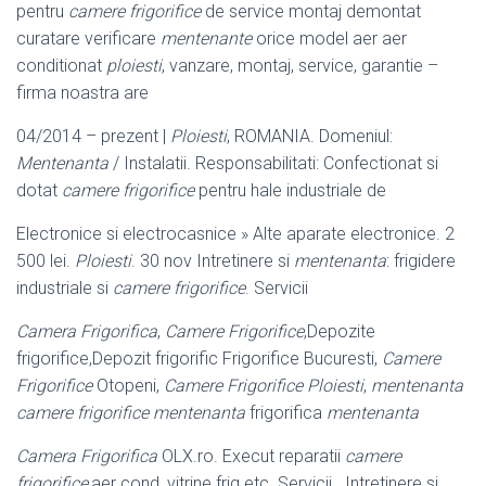
pentru
camere frigorifice
de service montaj demontat
curatare verificare
mentenante
orice model aer aer
conditionat
ploiesti
, vanzare, montaj, service, garantie –
firma noastra are
04/2014 – prezent |
Ploiesti
, ROMANIA. Domeniul:
Mentenanta
/ Instalatii. Responsabilitati: Confectionat si
dotat
camere frigorifice
pentru hale industriale de
Electronice si electrocasnice » Alte aparate electronice. 2
500 lei.
Ploiesti
. 30 nov Intretinere si
mentenanta
: frigidere
industriale si
camere frigorifice
. Servicii
Camera Frigorifica
,
Camere Frigorifice
,Depozite
frigorifice,Depozit frigorific Frigorifice Bucuresti,
Camere
Frigorifice
Otopeni,
Camere Frigorifice Ploiesti
,
mentenanta
camere frigorifice mentenanta
frigorifica
mentenanta
Camera Frigorifica
OLX.ro. Execut reparatii
camere
frigorifice
,aer cond.,vitrine frig.etc. Servicii . Intretinere si