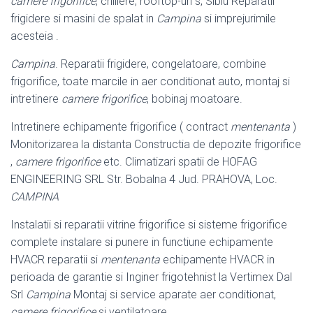
camere frigorifice
, chillere, rooftop-uri s, Sibiu Reparatii
frigidere si masini de spalat in
Campina
si imprejurimile
acesteia .
Campina
. Reparatii frigidere, congelatoare, combine
frigorifice, toate marcile in aer conditionat auto, montaj si
intretinere
camere frigorifice
, bobinaj moatoare.
Intretinere echipamente frigorifice ( contract
mentenanta
)
Monitorizarea la distanta Constructia de depozite frigorifice
,
camere frigorifice
etc. Climatizari spatii de HOFAG
ENGINEERING SRL Str. Bobalna 4 Jud. PRAHOVA, Loc.
CAMPINA
Instalatii si reparatii vitrine frigorifice si sisteme frigorifice
complete instalare si punere in functiune echipamente
HVACR reparatii si
mentenanta
echipamente HVACR in
perioada de garantie si Inginer frigotehnist la Vertimex Dal
Srl
Campina
Montaj si service aparate aer conditionat,
camere frigorifice
si ventilatoare.