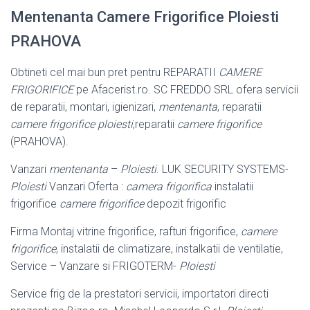
Mentenanta Camere Frigorifice Ploiesti
PRAHOVA
Obtineti cel mai bun pret pentru REPARATII
CAMERE
FRIGORIFICE
pe Afacerist.
ro. SC FREDDO SRL ofera servicii
de reparatii, montari, igienizari,
mentenanta
, reparatii
camere frigorifice ploiesti
,reparatii
camere frigorifice
(PRAHOVA).
Vanzari
mentenanta
–
Ploiesti
. LUK SECURITY SYSTEMS-
Ploiesti
Vanzari Oferta :
camera frigorifica
instalatii
frigorifice
camere frigorifice
depozit frigorific
Firma Montaj vitrine frigorifice, rafturi frigorifice,
camere
frigorifice
, instalatii de climatizare, instalkatii de ventilatie,
Service – Vanzare si FRIGOTERM-
Ploiesti
Service frig de la prestatori servicii, importatori directi