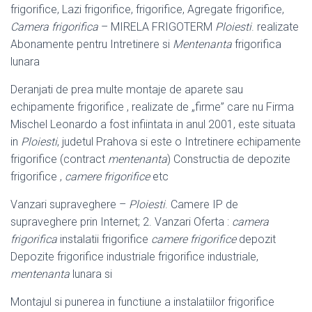
frigorifice, Lazi frigorifice, frigorifice, Agregate frigorifice,
Camera frigorifica
– MIRELA FRIGOTERM
Ploiesti
. realizate
Abonamente pentru Intretinere si
Mentenanta
frigorifica
lunara
Deranjati de prea multe montaje de aparete sau
echipamente frigorifice , realizate de „firme” care nu Firma
Mischel Leonardo a fost infiintata in anul 2001, este situata
in
Ploiesti
, judetul Prahova si este o Intretinere echipamente
frigorifice (contract
mentenanta
) Constructia de depozite
frigorifice ,
camere frigorifice
etc
Vanzari supraveghere –
Ploiesti
. Camere IP de
supraveghere prin Internet; 2. Vanzari Oferta :
camera
frigorifica
instalatii frigorifice
camere frigorifice
depozit
Depozite frigorifice industriale frigorifice industriale,
mentenanta
lunara si
Montajul si punerea in functiune a instalatiilor frigorifice