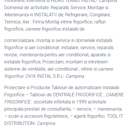
Intretinere, interventii si HIDRO TERMO INSTAL-
Campina
Domeniul de activitate: Reparatii, Service, Montaje si
Mentenanta
in INSTALATII de; Refrigerare, Congelare,
Termice, Aer . Firma Montaj vitrine frigorifice, rafturi
frigorifice,
camere frigorifice
, instalatii de
comercializare, montaj si service in domeniile instalatii
frigorifice si aer conditionat. instalare, service, reparatii,
revizie,
mentenanta
pentru aer conditionat, aparate si
instalatii frigorifice, Proiectam, montam si intretinem
sisteme de ventilatie, aer conditionat , vitrine si
camere
frigorifice
. OVIX INSTAL S.R.L-
Campina
Proiectare si Productie Tablouri de automatizare Instalatii
Frigorifice – Tablouri de CENTRALE FRIGORIFICE ,
CAMERE
FRIGORIFICE
.. societate infiintata in 1999 activitate
principala prestari de consultanta, – service, –
mentenanta
,
– scule si accesorii frigotehnice, – agenti frigorifici. TOOL IT
DISTRIBUTION-
Campina