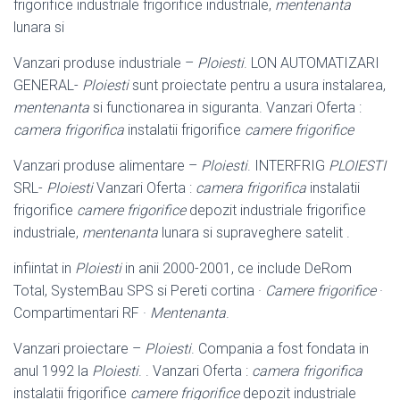
frigorifice industriale frigorifice industriale,
mentenanta
lunara si
Vanzari produse industriale –
Ploiesti
. LON AUTOMATIZARI
GENERAL-
Ploiesti
sunt proiectate pentru a usura instalarea,
mentenanta
si functionarea in siguranta. Vanzari Oferta :
camera frigorifica
instalatii frigorifice
camere frigorifice
Vanzari produse alimentare –
Ploiesti
. INTERFRIG
PLOIESTI
SRL-
Ploiesti
Vanzari Oferta :
camera frigorifica
instalatii
frigorifice
camere frigorifice
depozit industriale frigorifice
industriale,
mentenanta
lunara si supraveghere satelit .
infiintat in
Ploiesti
in anii 2000-2001, ce include DeRom
Total, SystemBau SPS si Pereti cortina ·
Camere frigorifice
·
Compartimentari RF ·
Mentenanta
.
Vanzari proiectare –
Ploiesti
. Compania a fost fondata in
anul 1992 la
Ploiesti
. . Vanzari Oferta :
camera frigorifica
instalatii frigorifice
camere frigorifice
depozit industriale