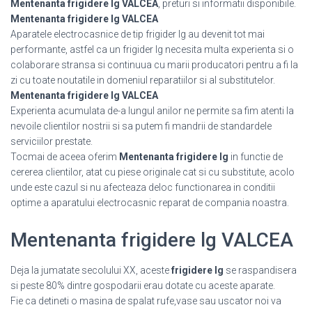
Mentenanta frigidere lg VALCEA
, preturi si informatii disponibile.
Mentenanta frigidere lg VALCEA
Aparatele electrocasnice de tip frigider lg au devenit tot mai
performante, astfel ca un frigider lg necesita multa experienta si o
colaborare stransa si continuua cu marii producatori pentru a fi la
zi cu toate noutatile in domeniul reparatiilor si al substitutelor.
Mentenanta frigidere lg VALCEA
Experienta acumulata de-a lungul anilor ne permite sa fim atenti la
nevoile clientilor nostrii si sa putem fi mandrii de standardele
serviciilor prestate.
Tocmai de aceea oferim
Mentenanta frigidere lg
in functie de
cererea clientilor, atat cu piese originale cat si cu substitute, acolo
unde este cazul si nu afecteaza deloc functionarea in conditii
optime a aparatului electrocasnic reparat de compania noastra.
Mentenanta frigidere lg VALCEA
Deja la jumatate secolului XX, aceste
frigidere lg
se raspandisera
si peste 80% dintre gospodarii erau dotate cu aceste aparate.
Fie ca detineti o masina de spalat rufe,vase sau uscator noi va