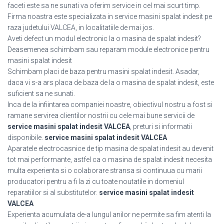
faceti este sa ne sunati va oferim service in cel mai scurt timp.
Firma noastra este specializata in service masini spalat indesit pe
raza judetului VALCEA, in localitatiile de mai jos.
Aveti defect un modul electronic la o masina de spalat indesit?
Deasemenea schimbam sau reparam module electronice pentru
masini spalat indesit
Schimbam placi de baza pentru masini spalat indesit. Asadar,
daca vi s-a ars placa de baza de la o masina de spalat indesit, este
suficient sa ne sunati.
Inca de la infiintarea companiei noastre, obiectivul nostru a fost si
ramane servirea clientilor nostrii cu cele mai bune servicii de
service masini spalat indesit VALCEA
, preturi si informatii
disponibile.
service masini spalat indesit VALCEA
Aparatele electrocasnice de tip masina de spalat indesit au devenit
tot mai performante, astfel ca o masina de spalat indesit necesita
multa experienta si o colaborare stransa si continuua cu marii
producatori pentru a fi la zi cu toate noutatile in domeniul
reparatiilor si al substitutelor.
service masini spalat indesit
VALCEA
Experienta acumulata de-a lungul anilor ne permite sa fim atenti la