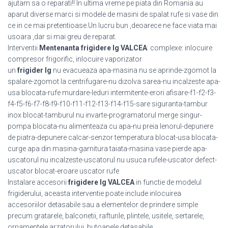
ajutam sa o reparati!! In ultima vreme pe piata din Romania au
aparut diverse marci si modele de masini de spalat rufe si vase din
ce in ce mai pretentioase.Un lucru bun ,deoarece ne face viata mai
usoara ,dar si mai greu de reparat.
Interventii
Mentenanta frigidere lg VALCEA
: complexe: inlocuire
compresor frigorific, inlocuire vaporizator
un
frigider lg
nu evacueaza apa-masina nu se aprinde-zgomot la
spalare-zgomot la centrifugare-nu dizolva sarea-nu incalzeste apa-
usa blocata-rufe murdare-leduri intermitente-erori afisare-f1-f2-f3-
f4-f5-f6-f7-f8-f9-f10-f11-f12-f13-f14-f15-sare siguranta-tambur
inox blocat-tamburul nu invarte-programatorul merge singur-
pompa blocata-nu alimenteaza cu apa-nu preia lenorul-depunere
de piatra-depunere calcar-senzor temperatura blocat-usa blocata-
curge apa din masina-garnitura taiata-masina vase pierde apa-
uscatorul nu incalzeste-uscatorul nu usuca rufele-uscator defect-
uscator blocat-eroare uscator rufe
Instalare accesorii
frigidere lg VALCEA
in functie de modelul
frigiderului, aceasta interventie poate include inlocuirea
accesoriilor detasabile sau a elementelor de prindere simple
precum gratarele, balconetii, rafturile, plintele, usitele, sertarele,
ornamentele arzatorului, butoanele detasabile.