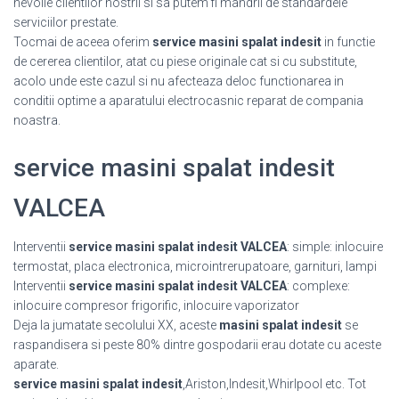
nevoile clientilor nostrii si sa putem fi mandrii de standardele
serviciilor prestate.
Tocmai de aceea oferim
service masini spalat indesit
in functie
de cererea clientilor, atat cu piese originale cat si cu substitute,
acolo unde este cazul si nu afecteaza deloc functionarea in
conditii optime a aparatului electrocasnic reparat de compania
noastra.
service masini spalat indesit
VALCEA
Interventii
service masini spalat indesit VALCEA
: simple: inlocuire
termostat, placa electronica, microintrerupatoare, garnituri, lampi
Interventii
service masini spalat indesit VALCEA
: complexe:
inlocuire compresor frigorific, inlocuire vaporizator
Deja la jumatate secolului XX, aceste
masini spalat indesit
se
raspandisera si peste 80% dintre gospodarii erau dotate cu aceste
aparate.
service masini spalat indesit
,Ariston,Indesit,Whirlpool etc. Tot