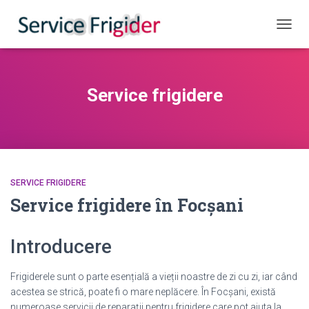
COMUT
Service frigidere
SERVICE FRIGIDERE
Service frigidere în Focșani
Introducere
Frigiderele sunt o parte esențială a vieții noastre de zi cu zi, iar când
acestea se strică, poate fi o mare neplăcere. În Focșani, există
numeroase servicii de reparații pentru frigidere care pot ajuta la