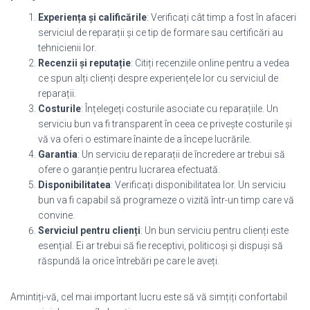
Experiența și calificările
: Verificați cât timp a fost în afaceri
serviciul de reparații și ce tip de formare sau certificări au
tehnicienii lor.
Recenzii și reputație
: Citiți recenziile online pentru a vedea
ce spun alți clienți despre experiențele lor cu serviciul de
reparații.
Costurile
: Înțelegeți costurile asociate cu reparațiile. Un
serviciu bun va fi transparent în ceea ce privește costurile și
vă va oferi o estimare înainte de a începe lucrările.
Garantia
: Un serviciu de reparații de încredere ar trebui să
ofere o garanție pentru lucrarea efectuată.
Disponibilitatea
: Verificați disponibilitatea lor. Un serviciu
bun va fi capabil să programeze o vizită într-un timp care vă
convine.
Serviciul pentru clienți
: Un bun serviciu pentru clienți este
esențial. Ei ar trebui să fie receptivi, politicoși și dispuși să
răspundă la orice întrebări pe care le aveți.
Amintiți-vă, cel mai important lucru este să vă simțiți confortabil