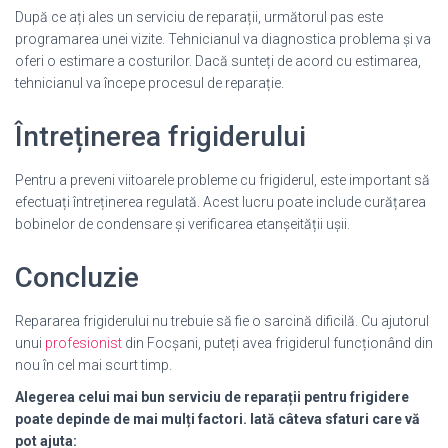
După ce ați ales un serviciu de reparații, următorul pas este
programarea unei vizite. Tehnicianul va diagnostica problema și va
oferi o estimare a costurilor. Dacă sunteți de acord cu estimarea,
tehnicianul va începe procesul de reparație.
Întreținerea frigiderului
Pentru a preveni viitoarele probleme cu frigiderul, este important să
efectuați întreținerea regulată. Acest lucru poate include curățarea
bobinelor de condensare și verificarea etanșeității ușii.
Concluzie
Repararea frigiderului nu trebuie să fie o sarcină dificilă. Cu ajutorul
unui
profesionist
din Focșani, puteți avea frigiderul funcționând din
nou în cel mai scurt timp.
Alegerea celui mai bun serviciu de reparații pentru frigidere
poate depinde de mai mulți factori. Iată câteva sfaturi care vă
pot ajuta: