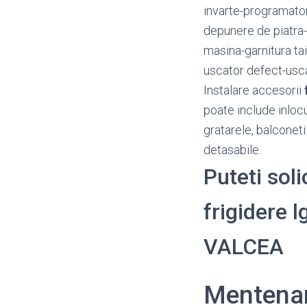
invarte-programator
depunere de piatra
masina-garnitura ta
uscator defect-usca
Instalare accesorii
poate include inloc
gratarele, balconetii
detasabile.
Puteti sol
frigidere l
VALCEA
Mentenan