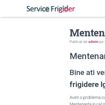
Menten
Publicat de
admin
pe
Mentenan
Bine ati v
frigidere 
Aveti o problema cu 
Mentenanta in cel m