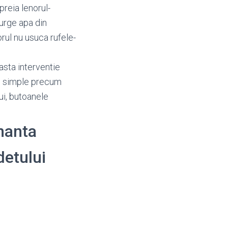
reia lenorul-
urge apa din
rul nu usuca rufele-
asta interventie
re simple precum
lui, butoanele
enanta
udetului