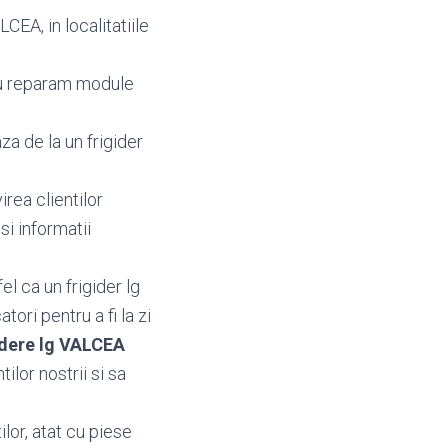
CEA, in localitatiile
au reparam module
za de la un frigider
irea clientilor
 si informatii
l ca un frigider lg
ori pentru a fi la zi
idere lg VALCEA
ilor nostrii si sa
ilor, atat cu piese