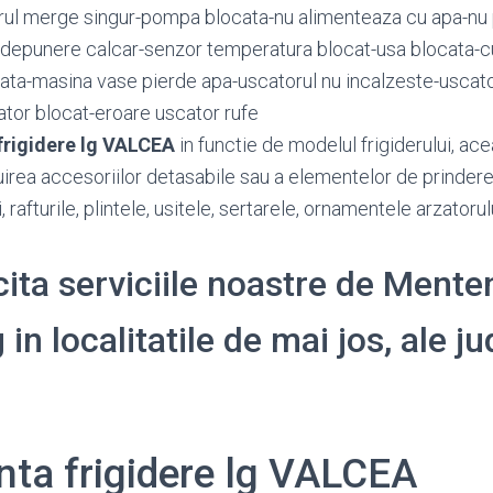
ul merge singur-pompa blocata-nu alimenteaza cu apa-nu p
-depunere calcar-senzor temperatura blocat-usa blocata-c
iata-masina vase pierde apa-uscatorul nu incalzeste-uscato
tor blocat-eroare uscator rufe
frigidere lg VALCEA
in functie de modelul frigiderului, ace
uirea accesoriilor detasabile sau a elementelor de prinde
, rafturile, plintele, usitele, sertarele, ornamentele arzatoru
icita serviciile noastre de Ment
g in localitatile de mai jos, ale j
ta frigidere lg VALCEA