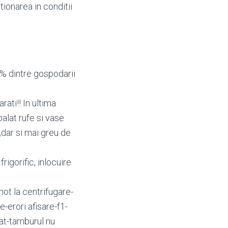
tionarea in conditii
% dintre gospodarii
ati!! In ultima
alat rufe si vase
,dar si mai greu de
rigorific, inlocuire
t la centrifugare-
-erori afisare-f1-
cat-tamburul nu