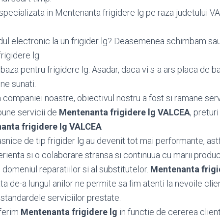
pecializata in Mentenanta frigidere lg pe raza judetului VAL
dul electronic la un frigider lg? Deasemenea schimbam s
rigidere lg
za pentru frigidere lg. Asadar, daca vi s-a ars placa de ba
 ne sunati.
ea companiei noastre, obiectivul nostru a fost si ramane serv
bune servicii de
Mentenanta frigidere lg VALCEA
, preturi
anta frigidere lg VALCEA
nice de tip frigider lg au devenit tot mai performante, astfe
ienta si o colaborare stransa si continuua cu marii producat
 domeniul reparatiilor si al substitutelor.
Mentenanta frig
 de-a lungul anilor ne permite sa fim atenti la nevoile client
standardele serviciilor prestate.
ferim
Mentenanta frigidere lg
in functie de cererea client