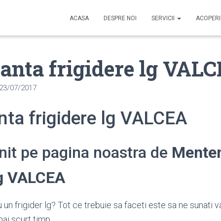
ACASA
DESPRE NOI
SERVICII
ACOPER
anta frigidere lg VAL
23/07/2017
ta frigidere lg VALCEA
enit pe pagina noastra de
Mente
lg VALCEA
un frigider lg? Tot ce trebuie sa faceti este sa ne sunati 
ai scurt timp.