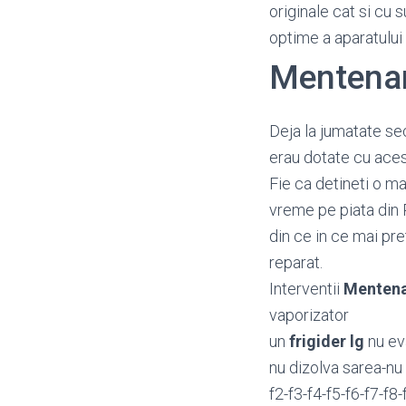
originale cat si cu 
optime a aparatului
Mentenan
Deja la jumatate se
erau dotate cu aces
Fie ca detineti o ma
vreme pe piata din 
din ce in ce mai pr
reparat.
Interventii
Mentena
vaporizator
un
frigider lg
nu ev
nu dizolva sarea-nu 
f2-f3-f4-f5-f6-f7-f