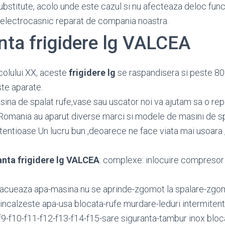
substitute, acolo unde este cazul si nu afecteaza deloc func
 electrocasnic reparat de compania noastra.
ta frigidere lg VALCEA
colului XX, aceste
frigidere lg
se raspandisera si peste 80
te aparate.
sina de spalat rufe,vase sau uscator noi va ajutam sa o repar
Romania au aparut diverse marci si modele de masini de sp
etentioase.Un lucru bun ,deoarece ne face viata mai usoara 
nta frigidere lg VALCEA
: complexe: inlocuire compresor f
acueaza apa-masina nu se aprinde-zgomot la spalare-zgomo
incalzeste apa-usa blocata-rufe murdare-leduri intermitente
8-f9-f10-f11-f12-f13-f14-f15-sare siguranta-tambur inox blo