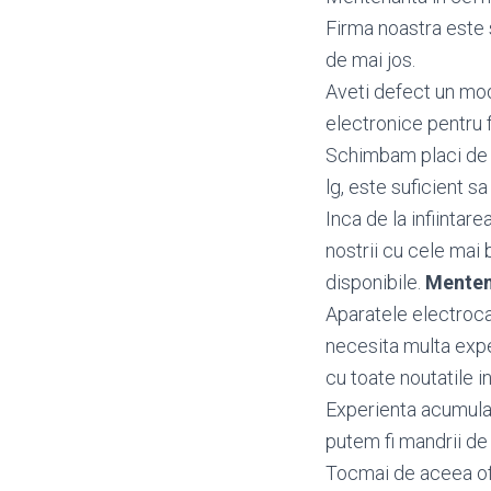
Firma noastra este s
de mai jos.
Aveti defect un mo
electronice pentru f
Schimbam placi de ba
lg, este suficient sa
Inca de la infiintar
nostrii cu cele mai 
disponibile.
Menten
Aparatele electrocas
necesita multa exper
cu toate noutatile in
Experienta acumulata
putem fi mandrii de 
Tocmai de aceea o