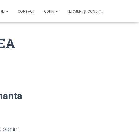
IRE
CONTACT
GDPR
TERMENI ȘI CONDIȚII
CEA
nanta
va oferim