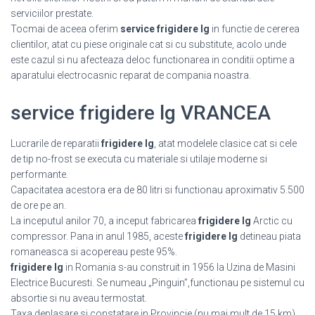
serviciilor prestate.
Tocmai de aceea oferim
service frigidere lg
in functie de cererea
clientilor, atat cu piese originale cat si cu substitute, acolo unde
este cazul si nu afecteaza deloc functionarea in conditii optime a
aparatului electrocasnic reparat de compania noastra.
service frigidere lg VRANCEA
Lucrarile de reparatii
frigidere lg
, atat modelele clasice cat si cele
de tip no-frost se executa cu materiale si utilaje moderne si
performante.
Capacitatea acestora era de 80 litri si functionau aproximativ 5.500
de ore pe an.
La inceputul anilor 70, a inceput fabricarea
frigidere lg
Arctic cu
compressor. Pana in anul 1985, aceste
frigidere lg
detineau piata
romaneasca si acopereau peste 95%.
frigidere lg
in Romania s-au construit in 1956 la Uzina de Masini
Electrice Bucuresti. Se numeau „Pinguin”,functionau pe sistemul cu
absortie si nu aveau termostat.
Taxa deplasare si constatare in Provincie (nu mai mult de 15 km)