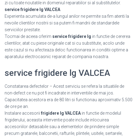
zi cu toate noutatile in domeniul reparatiilor si al substitutelor.
service frigidere lg VALCEA
Experienta acumulata de-a lungul anilor ne permite sa fim atenti la
nevoile clientilor nostrii si sa putem fi mandrii de standardele
serviciilor prestate.
Tocmai de aceea oferim
service frigidere lg
in functie de cererea
clientilor, atat cu piese originale cat si cu substitute, acolo unde
este cazul si nu afecteaza deloc functionarea in conditii optime a
aparatului electrocasnic reparat de compania noastra.
service frigidere lg VALCEA
Constatarea defectelor – Acest serviciu se refera la situatiile de
non-defect ce nu pot fi incadrate in interventiile de mai jos.
Capacitatea acestora era de 80 litri si functionau aproximativ 5.500
de ore pe an.
Instalare accesorii
frigidere lg VALCEA
in functie de modelul
frigiderului, aceasta interventie poate include inlocuirea
accesoriilor detasabile sau a elementelor de prindere simple
precum gratarele, balconetii, rafturile, plintele, usitele, sertarele,