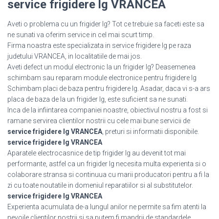
service frigidere lg VRANCEA
Aveti o problema cu un frigider lg? Tot ce trebuie sa faceti este sa
ne sunati va oferim service in cel mai scurt timp.
Firma noastra este specializata in service frigidere lg pe raza
judetului VRANCEA, in localitatiile de mai jos.
Aveti defect un modul electronic la un frigider lg? Deasemenea
schimbam sau reparam module electronice pentru frigidere lg
Schimbam placi de baza pentru frigidere lg. Asadar, daca vi s-a ars
placa de baza de la un frigider lg, este suficient sa ne sunati.
Inca de la infiintarea companiei noastre, obiectivul nostru a fost si
ramane servirea clientilor nostrii cu cele mai bune servicii de
service frigidere lg VRANCEA
, preturi si informatii disponibile.
service frigidere lg VRANCEA
Aparatele electrocasnice de tip frigider lg au devenit tot mai
performante, astfel ca un frigider lg necesita multa experienta si o
colaborare stransa si continuua cu marii producatori pentru a fi la
zi cu toate noutatile in domeniul reparatiilor si al substitutelor.
service frigidere lg VRANCEA
Experienta acumulata de-a lungul anilor ne permite sa fim atenti la
nevoile clientilor nostrii si sa putem fi mandrii de standardele