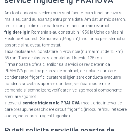
service frigidere lg PRAHOVA
Am fost curiosi sa vedem cum sunt facute, cum functioneaza si
mai ales, cand au aparut pentru prima data. Am dat un mic search,
am citit un pic din niste carti si v-am facut un mic rezumat.
frigidere lg
in Romania s-au construit in 1956 la Uzina de Masini
Electrice Bucuresti. Se numeau „Pinguin”,functionau pe sistemul cu
absortie si nu aveau termostat.
Taxa deplasare si constatare in Provincie (nu mai mult de 15 km)
85 ron. Taxa deplasare si constatare Urgenta 125 ron.
Firma noastra ofera clientilor sai servicii de revizie tehnica
PRAHOVA periodica pe baza de contract, ce include: curatare
condensator frigorific; curatare si igienizare conducta evacuare
condens si tavita evaporare condens; verificare sistem de
comanda si semnalizare; verificare nivel zgomot si componente
atenuare zgomot
Interventii
service frigidere lg PRAHOVA
: medii: orice interventie
care presupune deschidere circuit frigorific (inlocuire filtru, refacere
suduri, incarcare cu agent frigorific)
Puteti solicita serviciile noastre de