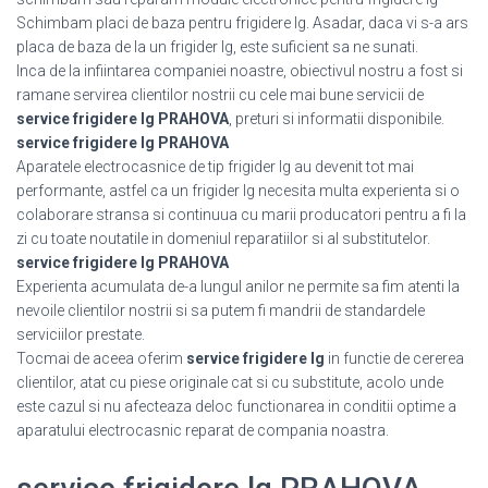
Schimbam placi de baza pentru frigidere lg. Asadar, daca vi s-a ars
placa de baza de la un frigider lg, este suficient sa ne sunati.
Inca de la infiintarea companiei noastre, obiectivul nostru a fost si
ramane servirea clientilor nostrii cu cele mai bune servicii de
service frigidere lg PRAHOVA
, preturi si informatii disponibile.
service frigidere lg PRAHOVA
Aparatele electrocasnice de tip frigider lg au devenit tot mai
performante, astfel ca un frigider lg necesita multa experienta si o
colaborare stransa si continuua cu marii producatori pentru a fi la
zi cu toate noutatile in domeniul reparatiilor si al substitutelor.
service frigidere lg PRAHOVA
Experienta acumulata de-a lungul anilor ne permite sa fim atenti la
nevoile clientilor nostrii si sa putem fi mandrii de standardele
serviciilor prestate.
Tocmai de aceea oferim
service frigidere lg
in functie de cererea
clientilor, atat cu piese originale cat si cu substitute, acolo unde
este cazul si nu afecteaza deloc functionarea in conditii optime a
aparatului electrocasnic reparat de compania noastra.