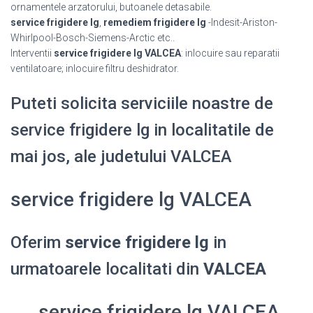
ornamentele arzatorului, butoanele detasabile.
service frigidere lg
,
remediem frigidere lg
-Indesit-Ariston-
Whirlpool-Bosch-Siemens-Arctic etc..
Interventii
service frigidere lg VALCEA
: inlocuire sau reparatii
ventilatoare; inlocuire filtru deshidrator.
Puteti solicita serviciile noastre de
service frigidere lg in localitatile de
mai jos, ale judetului VALCEA
service frigidere lg VALCEA
Oferim
service frigidere lg
in
urmatoarele localitati din
VALCEA
service frigidere lg VALCEA