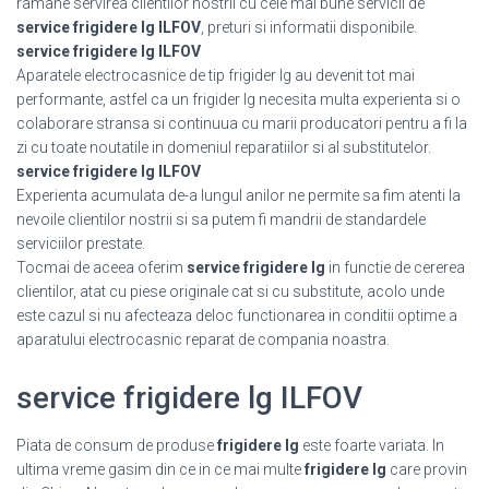
ramane servirea clientilor nostrii cu cele mai bune servicii de
service frigidere lg ILFOV
, preturi si informatii disponibile.
service frigidere lg ILFOV
Aparatele electrocasnice de tip frigider lg au devenit tot mai
performante, astfel ca un frigider lg necesita multa experienta si o
colaborare stransa si continuua cu marii producatori pentru a fi la
zi cu toate noutatile in domeniul reparatiilor si al substitutelor.
service frigidere lg ILFOV
Experienta acumulata de-a lungul anilor ne permite sa fim atenti la
nevoile clientilor nostrii si sa putem fi mandrii de standardele
serviciilor prestate.
Tocmai de aceea oferim
service frigidere lg
in functie de cererea
clientilor, atat cu piese originale cat si cu substitute, acolo unde
este cazul si nu afecteaza deloc functionarea in conditii optime a
aparatului electrocasnic reparat de compania noastra.
service frigidere lg ILFOV
Piata de consum de produse
frigidere lg
este foarte variata. In
ultima vreme gasim din ce in ce mai multe
frigidere lg
care provin