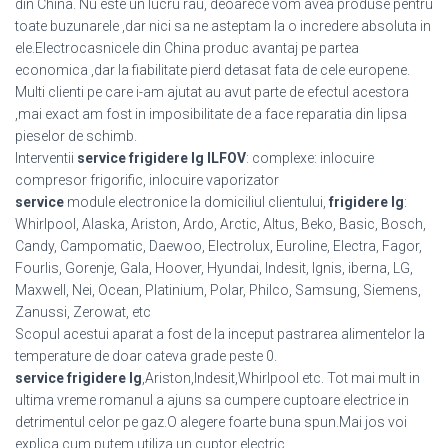
din China. Nu este un lucru rau, deoarece vom avea produse pentru
toate buzunarele ,dar nici sa ne asteptam la o incredere absoluta in
ele.Electrocasnicele din China produc avantaj pe partea
economica ,dar la fiabilitate pierd detasat fata de cele europene.
Multi clienti pe care i-am ajutat au avut parte de efectul acestora
,mai exact am fost in imposibilitate de a face reparatia din lipsa
pieselor de schimb.
Interventii
service frigidere lg ILFOV
: complexe: inlocuire
compresor frigorific, inlocuire vaporizator
service
module electronice la domiciliul clientului,
frigidere lg
:
Whirlpool, Alaska, Ariston, Ardo, Arctic, Altus, Beko, Basic, Bosch,
Candy, Campomatic, Daewoo, Electrolux, Euroline, Electra, Fagor,
Fourlis, Gorenje, Gala, Hoover, Hyundai, Indesit, Ignis, iberna, LG,
Maxwell, Nei, Ocean, Platinium, Polar, Philco, Samsung, Siemens,
Zanussi, Zerowat, etc
Scopul acestui aparat a fost de la inceput pastrarea alimentelor la
temperature de doar cateva grade peste 0.
service frigidere lg
,Ariston,Indesit,Whirlpool etc. Tot mai mult in
ultima vreme romanul a ajuns sa cumpere cuptoare electrice in
detrimentul celor pe gaz.O alegere foarte buna spun.Mai jos voi
explica cum putem utiliza un cuptor electric.