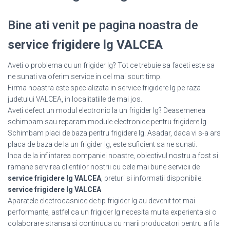
Bine ati venit pe pagina noastra de
service frigidere lg VALCEA
Aveti o problema cu un frigider lg? Tot ce trebuie sa faceti este sa
ne sunati va oferim service in cel mai scurt timp.
Firma noastra este specializata in service frigidere lg pe raza
judetului VALCEA, in localitatiile de mai jos.
Aveti defect un modul electronic la un frigider lg? Deasemenea
schimbam sau reparam module electronice pentru frigidere lg
Schimbam placi de baza pentru frigidere lg. Asadar, daca vi s-a ars
placa de baza de la un frigider lg, este suficient sa ne sunati.
Inca de la infiintarea companiei noastre, obiectivul nostru a fost si
ramane servirea clientilor nostrii cu cele mai bune servicii de
service frigidere lg VALCEA
, preturi si informatii disponibile.
service frigidere lg VALCEA
Aparatele electrocasnice de tip frigider lg au devenit tot mai
performante, astfel ca un frigider lg necesita multa experienta si o
colaborare stransa si continuua cu marii producatori pentru a fi la