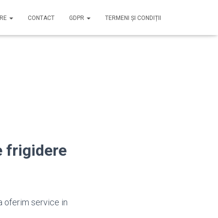
IRE
CONTACT
GDPR
TERMENI ȘI CONDIȚII
 frigidere
a oferim service in