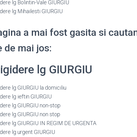
idere lg Bolintin-Vale GIURGIU
idere lg Mihailesti GIURGIU
gina a mai fost gasita si cauta
 de mai jos:
rigidere lg GIURGIU
idere lg GIURGIU la domiciliu
idere lg ieftin GIURGIU
gidere lg GIURGIU non-stop
gidere lg GIURGIU non stop
igidere lg GIURGIU IN REGIM DE URGENTA
gidere lg urgent GIURGIU