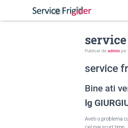
service
Publicat de
admin
pe
service f
Bine ati v
lg GIURGI
Aveti o problema cu 
cel mai scurt timp.