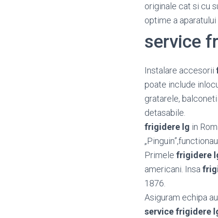
originale cat si cu 
optime a aparatului
service f
Instalare accesorii
poate include inloc
gratarele, balconetii
detasabile.
frigidere lg
in Roma
„Pinguin”,functiona
Primele
frigidere l
americani. Insa
frig
1876.
Asiguram echipa aut
service frigidere l