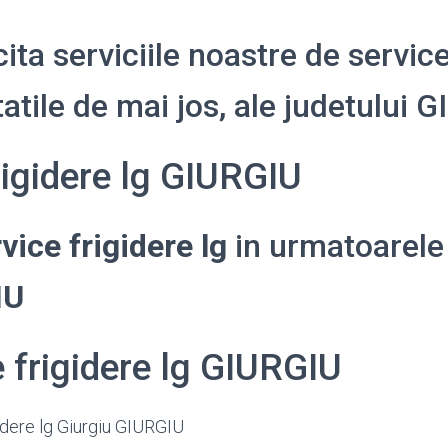
cita serviciile noastre de service
itatile de mai jos, ale judetului 
rigidere lg GIURGIU
vice frigidere lg
in urmatoarele 
IU
e frigidere lg GIURGIU
idere lg Giurgiu GIURGIU