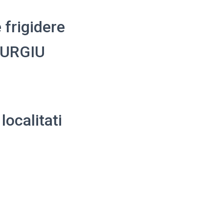
 frigidere
GIURGIU
localitati