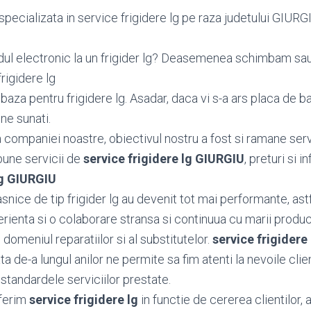
pecializata in service frigidere lg pe raza judetului GIURGIU,
dul electronic la un frigider lg? Deasemenea schimbam s
rigidere lg
za pentru frigidere lg. Asadar, daca vi s-a ars placa de ba
 ne sunati.
ea companiei noastre, obiectivul nostru a fost si ramane serv
bune servicii de
service frigidere lg GIURGIU
, preturi si i
lg GIURGIU
nice de tip frigider lg au devenit tot mai performante, astfe
ienta si o colaborare stransa si continuua cu marii producat
 domeniul reparatiilor si al substitutelor.
service frigidere
 de-a lungul anilor ne permite sa fim atenti la nevoile client
standardele serviciilor prestate.
ferim
service frigidere lg
in functie de cererea clientilor, 