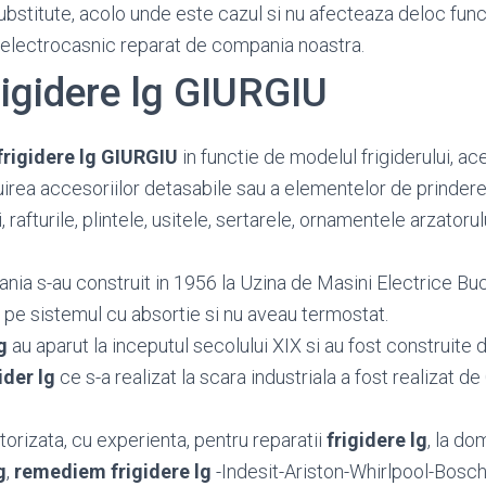
substitute, acolo unde este cazul si nu afecteaza deloc func
 electrocasnic reparat de compania noastra.
rigidere lg GIURGIU
frigidere lg GIURGIU
in functie de modelul frigiderului, ac
uirea accesoriilor detasabile sau a elementelor de prinde
, rafturile, plintele, usitele, sertarele, ornamentele arzatoru
nia s-au construit in 1956 la Uzina de Masini Electrice Bu
u pe sistemul cu absortie si nu aveau termostat.
g
au aparut la inceputul secolului XIX si au fost construite d
ider lg
ce s-a realizat la scara industriala a fost realizat de
orizata, cu experienta, pentru reparatii
frigidere lg
, la dom
g
,
remediem frigidere lg
-Indesit-Ariston-Whirlpool-Bosc