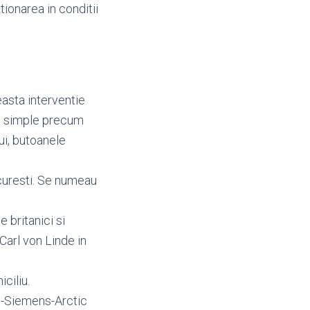
tionarea in conditii
easta interventie
re simple precum
lui, butoanele
curesti. Se numeau
e britanici si
 Carl von Linde in
iciliu.
h-Siemens-Arctic