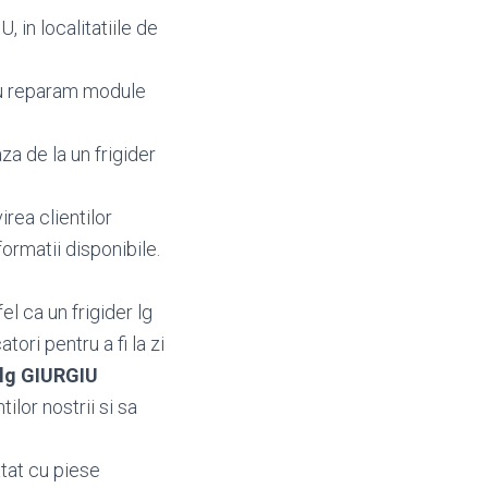
 in localitatiile de
au reparam module
za de la un frigider
irea clientilor
nformatii disponibile.
l ca un frigider lg
ori pentru a fi la zi
 lg GIURGIU
ilor nostrii si sa
atat cu piese