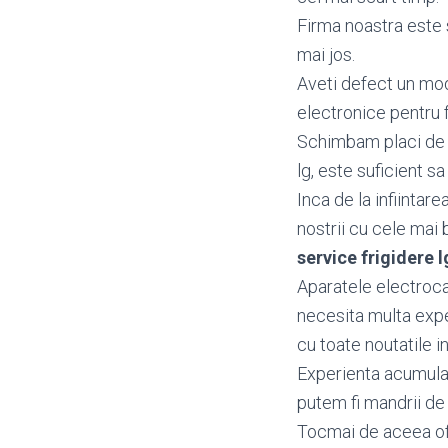
Firma noastra este s
mai jos.
Aveti defect un mo
electronice pentru f
Schimbam placi de ba
lg, este suficient sa
Inca de la infiintar
nostrii cu cele mai 
service frigidere 
Aparatele electrocas
necesita multa exper
cu toate noutatile in
Experienta acumulata
putem fi mandrii de 
Tocmai de aceea o