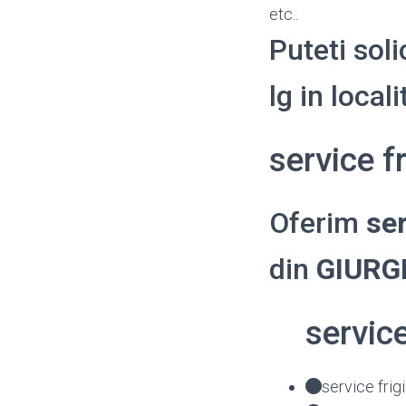
etc..
Puteti soli
lg in local
service f
Oferim
ser
din
GIURG
servic
service frig