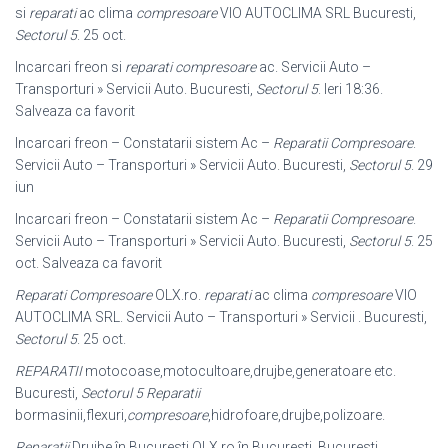
si
reparati
ac clima
compresoare
VIO AUTOCLIMA SRL Bucuresti,
Sectorul 5
. 25 oct.
Incarcari freon si
reparati compresoare
ac. Servicii Auto –
Transporturi » Servicii Auto. Bucuresti,
Sectorul 5
. Ieri 18:36.
Salveaza ca favorit
Incarcari freon – Constatarii sistem Ac –
Reparatii Compresoare
.
Servicii Auto – Transporturi » Servicii Auto. Bucuresti,
Sectorul 5
. 29
iun
Incarcari freon – Constatarii sistem Ac –
Reparatii Compresoare
.
Servicii Auto – Transporturi » Servicii Auto. Bucuresti,
Sectorul 5
. 25
oct. Salveaza ca favorit
Reparati Compresoare
OLX.ro.
reparati
ac clima
compresoare
VIO
AUTOCLIMA SRL. Servicii Auto – Transporturi » Servicii . Bucuresti,
Sectorul 5
. 25 oct.
REPARATII
motocoase,motocultoare,drujbe,generatoare etc.
Bucuresti,
Sectorul 5
Reparatii
bormasinii,flexuri,
compresoare
,hidrofoare,drujbe,
polizoare.
Reparatii
Drujbe în Bucuresti OLX.ro în Bucuresti. Bucuresti,