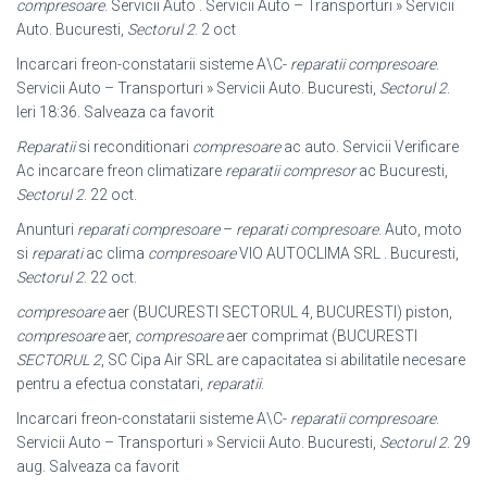
compresoare
. Servicii Auto . Servicii Auto – Transporturi » Servicii
Auto. Bucuresti,
Sectorul 2
. 2 oct
Incarcari freon-constatarii sisteme A\C-
reparatii compresoare
.
Servicii Auto – Transporturi » Servicii Auto. Bucuresti,
Sectorul 2
.
Ieri 18:36. Salveaza ca favorit
Reparatii
si reconditionari
compresoare
ac auto. Servicii Verificare
Ac incarcare freon climatizare
reparatii compresor
ac Bucuresti,
Sectorul 2
. 22 oct.
Anunturi
reparati compresoare
–
reparati compresoare
. Auto, moto
si
reparati
ac clima
compresoare
VIO AUTOCLIMA SRL . Bucuresti,
Sectorul 2
. 22 oct.
compresoare
aer (BUCURESTI SECTORUL 4, BUCURESTI) piston,
compresoare
aer,
compresoare
aer comprimat (BUCURESTI
SECTORUL 2
, SC Cipa Air SRL are capacitatea si abilitatile necesare
pentru a efectua constatari,
reparatii
.
Incarcari freon-constatarii sisteme A\C-
reparatii compresoare
.
Servicii Auto – Transporturi » Servicii Auto. Bucuresti,
Sectorul 2
. 29
aug. Salveaza ca favorit