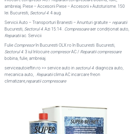
ambreiaj. Piese – Accesorii Piese – Accesorii » Autoturisme. 150
lei. Bucuresti,
Sectorul 4
. 4 aug.
Servicii Auto – Transporturi Branesti – Anunturi gratuite –
reparatii
Bucuresti,
Sectorul 4
. Azi 15:14 .
Compresoare
aer condiționat auto,
Reparatii
ac. Servicii
Fulie
Compresor
în Bucuresti OLX.ro în Bucuresti. Bucuresti,
Sectorul 4
. 3 iul Inlocuire
compresor
AC /
Reparatii compresoare
bobina, fulie, ambreiaj.
serviceautoieftin.ro >> service auto in
sectorul 4
. diagnoza auto,
mecanica auto, .
Reparatii
clima AC incarcare freon
climatizare,
reparatii compresoare