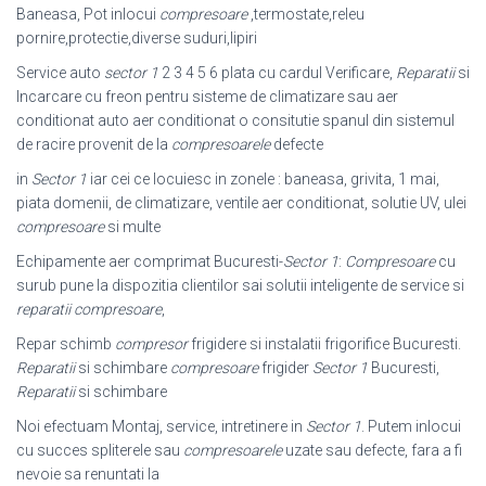
Baneasa, Pot inlocui
compresoare
,termostate,releu
pornire,protectie,diverse suduri,lipiri
Service auto
sector 1
2 3 4 5 6 plata cu cardul Verificare,
Reparatii
si
Incarcare cu freon pentru sisteme de climatizare sau aer
conditionat auto aer conditionat o consitutie spanul din sistemul
de racire provenit de la
compresoarele
defecte
in
Sector 1
iar cei ce locuiesc in zonele : baneasa, grivita, 1 mai,
piata domenii, de climatizare, ventile aer conditionat, solutie UV, ulei
compresoare
si multe
Echipamente aer comprimat Bucuresti-
Sector 1
:
Compresoare
cu
surub pune la dispozitia clientilor sai solutii inteligente de service si
reparatii compresoare
,
Repar schimb
compresor
frigidere si instalatii frigorifice Bucuresti.
Reparatii
si schimbare
compresoare
frigider
Sector 1
Bucuresti,
Reparatii
si schimbare
Noi efectuam Montaj, service, intretinere in
Sector 1
. Putem inlocui
cu succes spliterele sau
compresoarele
uzate sau defecte, fara a fi
nevoie sa renuntati la