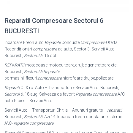
Reparatii Compresoare Sectorul 6
BUCURESTI
Incarcare Freon auto
Reparatii
Conducte
Compresoare
Oferta!
Recondiționări
compresoare
ac auto, Sector 3. Servicii Auto
Bucuresti,
Sectorul 6
. 16 oct.
REPARATII
motocoase,motocultoare,drujbe,generatoare etc.
Bucuresti,
Sectorul 6
Reparatii
bormasinii,flexuri,
compresoare
,hidrofoare,drujbe,
polizoare.
Reparati
OLX.ro. Auto – Transporturi » Servicii Auto. Bucuresti,
Sectorul 6
. 18 aug. Salveaza ca favorit
Reparatii compresoare
A/C
auto Ploiesti. Servicii Auto
Servicii Auto – Transporturi Chitila – Anunturi gratuite –
reparatii
Bucuresti,
Sectorul 6
. Azi 14: Incarcari freon-constatarii sisteme
A\C-
reparatii compresoare
.
Reparatii Compresoare
OLX.ro. Incarcari freon – Constatarii sistem