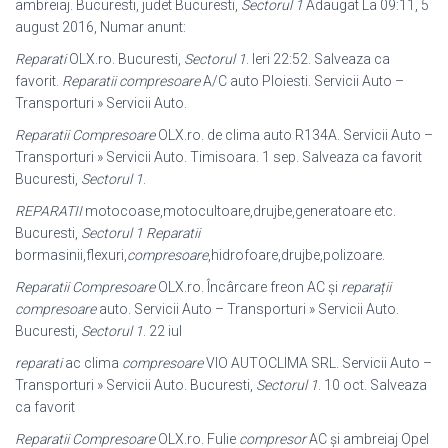
ambreiaj. Bucuresti, judet Bucuresti,
Sectorul 1
Adaugat La 09:11, 5
august 2016, Numar anunt:
Reparati
OLX.ro. Bucuresti,
Sectorul 1
. Ieri 22:52. Salveaza ca
favorit.
Reparatii compresoare
A/C auto Ploiesti. Servicii Auto –
Transporturi » Servicii Auto.
Reparatii Compresoare
OLX.ro. de clima auto R134A. Servicii Auto –
Transporturi » Servicii Auto. Timisoara. 1 sep. Salveaza ca favorit
Bucuresti,
Sectorul 1
.
REPARATII
motocoase,motocultoare,drujbe,generatoare etc.
Bucuresti,
Sectorul 1
Reparatii
bormasinii,flexuri,
compresoare
,hidrofoare,drujbe,
polizoare.
Reparatii Compresoare
OLX.ro. Încârcare freon AC și
reparații
compresoare
auto. Servicii Auto – Transporturi » Servicii Auto.
Bucuresti,
Sectorul 1
. 22 iul
reparati
ac clima
compresoare
VIO AUTOCLIMA SRL. Servicii Auto –
Transporturi » Servicii Auto. Bucuresti,
Sectorul 1
. 10 oct. Salveaza
ca favorit
Reparatii Compresoare
OLX.ro. Fulie
compresor
AC și ambreiaj Opel