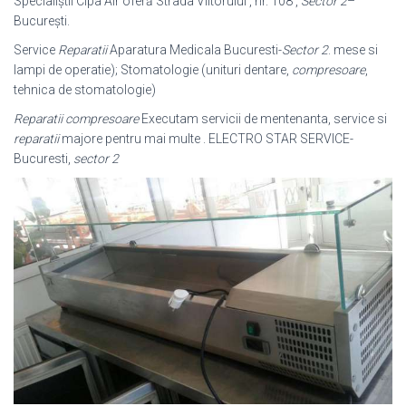
Specialiștii Cipa Air oferă Strada Viitorului , nr. 108 ,
Sector 2
–
București.
Service
Reparatii
Aparatura Medicala Bucuresti-
Sector 2
. mese si
lampi de operatie); Stomatologie (unituri dentare,
compresoare
,
tehnica de stomatologie)
Reparatii compresoare
Executam servicii de mentenanta, service si
reparatii
majore pentru mai multe . ELECTRO STAR SERVICE-
Bucuresti,
sector 2