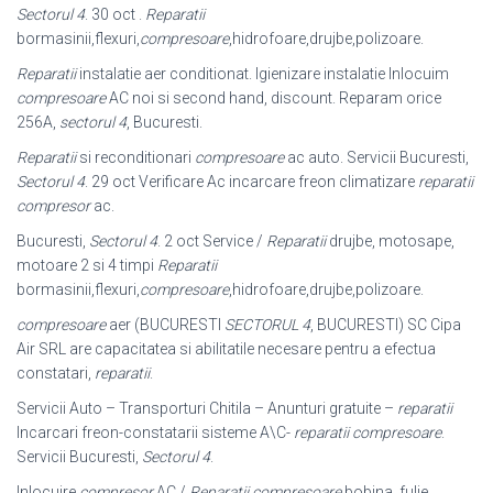
Sectorul 4
. 30 oct .
Reparatii
bormasinii,flexuri,
compresoare
,hidrofoare,drujbe,polizoare.
Reparatii
instalatie aer conditionat. Igienizare instalatie Inlocuim
compresoare
AC noi si second hand, discount. Reparam orice
256A,
sectorul 4
, Bucuresti.
Reparatii
si reconditionari
compresoare
ac auto. Servicii Bucuresti,
Sectorul 4
. 29 oct Verificare Ac incarcare freon climatizare
reparatii
compresor
ac.
Bucuresti,
Sectorul 4
. 2 oct Service /
Reparatii
drujbe, motosape,
motoare 2 si 4 timpi
Reparatii
bormasinii,flexuri,
compresoare
,hidrofoare,drujbe,polizoare.
compresoare
aer (BUCURESTI
SECTORUL 4
, BUCURESTI) SC Cipa
Air SRL are capacitatea si abilitatile necesare pentru a efectua
constatari,
reparatii
.
Servicii Auto – Transporturi Chitila – Anunturi gratuite –
reparatii
Incarcari freon-
constatarii sisteme A\C-
reparatii compresoare
.
Servicii Bucuresti,
Sectorul 4
.
Inlocuire
compresor
AC /
Reparatii compresoare
bobina, fulie,