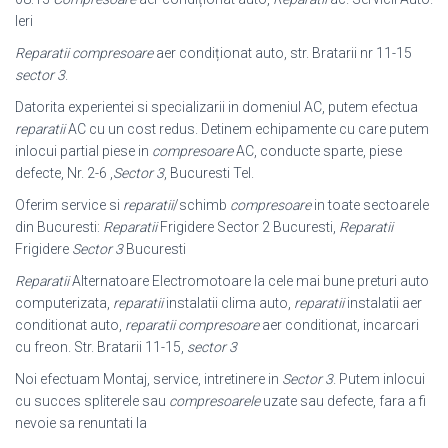
Ieri
Reparatii compresoare
aer condiționat auto, str. Bratarii nr 11-15
sector 3
.
Datorita experientei si specializarii in domeniul AC, putem efectua
reparatii
AC cu un cost redus. Detinem echipamente cu care putem
inlocui partial piese in
compresoare
AC, conducte sparte, piese
defecte, Nr. 2-6 ,
Sector 3
, Bucuresti Tel.
Oferim service si
reparatii
/schimb
compresoare
in toate sectoarele
din Bucuresti:
Reparatii
Frigidere Sector 2 Bucuresti,
Reparatii
Frigidere
Sector 3
Bucuresti
Reparatii
Alternatoare Electromotoare la cele mai bune preturi auto
computerizata,
reparatii
instalatii clima auto,
reparatii
instalatii aer
conditionat auto,
reparatii compresoare
aer conditionat, incarcari
cu freon. Str. Bratarii 11-
15,
sector 3
Noi efectuam Montaj, service, intretinere in
Sector 3
. Putem inlocui
cu succes spliterele sau
compresoarele
uzate sau defecte, fara a fi
nevoie sa renuntati la