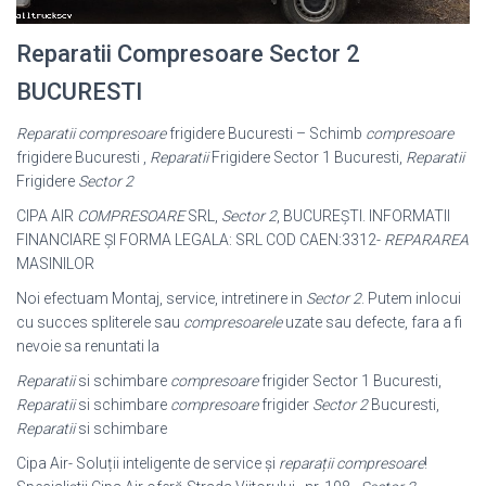
Reparatii Compresoare Sector 2
BUCURESTI
Reparatii compresoare
frigidere Bucuresti – Schimb
compresoare
frigidere Bucuresti ,
Reparatii
Frigidere Sector 1 Bucuresti,
Reparatii
Frigidere
Sector 2
CIPA AIR
COMPRESOARE
SRL,
Sector 2
, BUCUREŞTI. INFORMATII
FINANCIARE ŞI FORMA LEGALA: SRL COD CAEN:3312-
REPARAREA
MASINILOR
Noi efectuam Montaj, service, intretinere in
Sector 2
. Putem inlocui
cu succes spliterele sau
compresoarele
uzate sau defecte, fara a fi
nevoie sa renuntati la
Reparatii
si schimbare
compresoare
frigider Sector 1 Bucuresti,
Reparatii
si schimbare
compresoare
frigider
Sector 2
Bucuresti,
Reparatii
si schimbare
Cipa Air- Soluții inteligente de service și
reparații compresoare
!