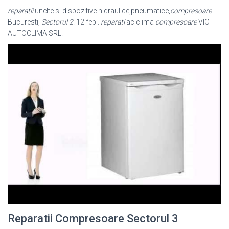
reparatii
unelte si dispozitive hidraulice,pneumatice,
compresoare
Bucuresti,
Sectorul 2
. 12 feb .
reparati
ac clima
compresoare
VIO
AUTOCLIMA SRL.
Reparatii Compresoare Sectorul 3