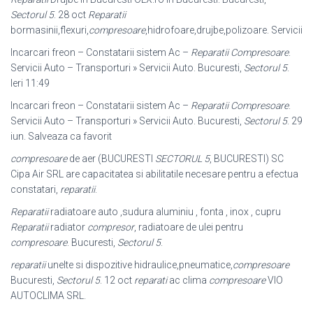
Sectorul 5
. 28 oct
Reparatii
bormasinii,flexuri,
compresoare
,hidrofoare,drujbe,polizoare. Servicii
Incarcari freon – Constatarii sistem Ac –
Reparatii Compresoare
.
Servicii Auto – Transporturi » Servicii Auto. Bucuresti,
Sectorul 5
.
Ieri 11:49
Incarcari freon – Constatarii sistem Ac –
Reparatii Compresoare
.
Servicii Auto – Transporturi » Servicii Auto. Bucuresti,
Sectorul 5
. 29
iun. Salveaza ca favorit
compresoare
de aer (BUCURESTI
SECTORUL 5
, BUCURESTI) SC
Cipa Air SRL are capacitatea si abilitatile necesare pentru a efectua
constatari,
reparatii
.
Reparatii
radiatoare auto ,sudura aluminiu , fonta , inox , cupru
Reparatii
radiator
compresor
, radiatoare de ulei pentru
compresoare
. Bucuresti,
Sectorul 5
.
reparatii
unelte si dispozitive hidraulice,pneumatice,
compresoare
Bucuresti,
Sectorul 5
. 12 oct
reparati
ac clima
compresoare
VIO
AUTOCLIMA SRL.