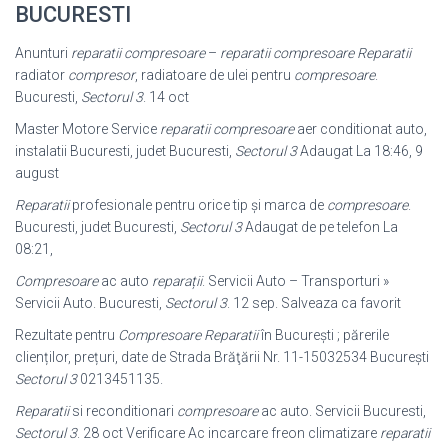
BUCURESTI
Anunturi
reparatii compresoare
–
reparatii compresoare
Reparatii
radiator
compresor
, radiatoare de ulei pentru
compresoare
.
Bucuresti,
Sectorul 3
. 14 oct
Master Motore Service
reparatii compresoare
aer conditionat auto,
instalatii Bucuresti, judet Bucuresti,
Sectorul 3
Adaugat La 18:46, 9
august
Reparatii
profesionale pentru orice tip și marca de
compresoare
.
Bucuresti, judet Bucuresti,
Sectorul 3
Adaugat de pe telefon La
08:21,
Compresoare
ac auto
reparații
. Servicii Auto – Transporturi »
Servicii Auto. Bucuresti,
Sectorul 3
. 12 sep. Salveaza ca favorit
Rezultate pentru
Compresoare Reparatii
în Bucureşti ; părerile
clienților, prețuri, date de Strada Brăţării Nr. 11-15032534 Bucureşti
Sectorul 3
0213451135.
Reparatii
si reconditionari
compresoare
ac auto. Servicii Bucuresti,
Sectorul 3
. 28 oct Verificare Ac incarcare freon climatizare
reparatii