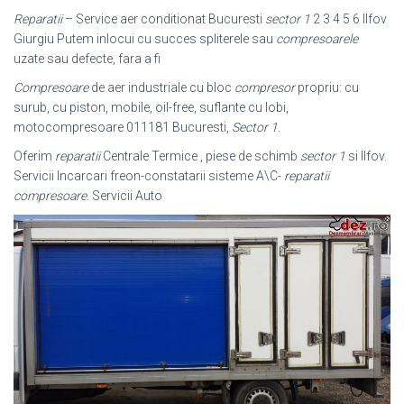
Reparatii
– Service aer conditionat Bucuresti
sector 1
2 3 4 5 6 Ilfov
Giurgiu Putem inlocui cu succes spliterele sau
compresoarele
uzate sau defecte, fara a fi
Compresoare
de aer industriale cu bloc
compresor
propriu: cu
surub, cu piston, mobile, oil-free, suflante cu lobi,
motocompresoare 011181 Bucuresti,
Sector 1
.
Oferim
reparatii
Centrale Termice , piese de schimb
sector 1
si Ilfov.
Servicii Incarcari freon-constatarii sisteme A\C-
reparatii
compresoare
. Servicii Auto