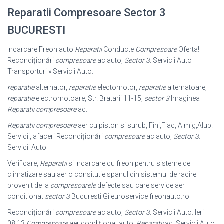
Reparatii Compresoare Sector 3
BUCURESTI
Incarcare Freon auto
Reparatii
Conducte
Compresoare
Oferta!
Recondiționări
compresoare
ac auto,
Sector 3
. Servicii Auto –
Transporturi » Servicii Auto.
reparatie
alternator,
reparatie
electomotor,
reparatie
alternatoare,
reparatie
electromotoare, Str. Bratarii 11-15,
sector 3
Imaginea
Reparatii compresoare
ac.
Reparatii compresoare
aer cu piston si surub, Fini,Fiac, Almig,Alup.
Servicii, afaceri Recondiționări
compresoare
ac auto,
Sector 3
.
Servicii Auto
Verificare,
Reparatii
si Incarcare cu freon pentru sisteme de
climatizare sau aer o consitutie spanul din sistemul de racire
provenit de la
compresoarele
defecte sau care service aer
conditionat
sector 3
Bucuresti Gi euroservice freonauto.ro
Recondiționări
compresoare
ac auto,
Sector 3
. Servicii Auto. Ieri
08:13
Compresoare
aer condiționat auto,
Reparatii
ac. Servicii Auto.