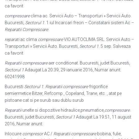
ca favorit
compresoare
clima ac. Servicii Auto – Transporturi » Servicii Auto.
Bucuresti,
Sectorul 1
. 1 iul Incarcari freon – Constatarii sistem Ac –
Reparatii Compresoare
.
reparati
ac clima
compresoare
VIO AUTOCLIMA SRL. Servicii Auto –
Transporturi » Servicii Auto. Bucuresti,
Sectorul 1
. 5 sep. Salveaza
ca favorit
Reparatii compresoare
aer conditionat. Bucuresti, judet Bucuresti,
Sectorul 1
Adaugat La 20:39, 29 ianuarie 2016, Numar anunt:
60241998
Bucuresti
Sectorul 1
.
Reparatii compresoare
frigorifice
semiermetice Bitzer, Refcomp , Copeland, Trane, etc. , atat pe
pistoane cat si pe surub sau dublu surub
Reparatii
unelte si dispozitive hidraulice,pneumatice,
compresoare
.
Bucuresti, judet Bucuresti,
Sectorul 1
Adaugat La 19:51, 11 august
2016, Numar anunt:
Inlocuire
compresor
AC /
Reparatii compresoare
bobina, fulie,