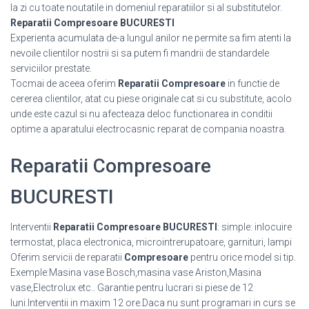
la zi cu toate noutatile in domeniul reparatiilor si al substitutelor.
Reparatii Compresoare BUCURESTI
Experienta acumulata de-a lungul anilor ne permite sa fim atenti la
nevoile clientilor nostrii si sa putem fi mandrii de standardele
serviciilor prestate.
Tocmai de aceea oferim
Reparatii Compresoare
in functie de
cererea clientilor, atat cu piese originale cat si cu substitute, acolo
unde este cazul si nu afecteaza deloc functionarea in conditii
optime a aparatului electrocasnic reparat de compania noastra.
Reparatii Compresoare
BUCURESTI
Interventii
Reparatii Compresoare BUCURESTI
: simple: inlocuire
termostat, placa electronica, microintrerupatoare, garnituri, lampi
Oferim servicii de reparatii
Compresoare
pentru orice model si tip.
Exemple:Masina vase Bosch,masina vase Ariston,Masina
vase,Electrolux etc.. Garantie pentru lucrari si piese de 12
luni.Interventii in maxim 12 ore.Daca nu sunt programari in curs se