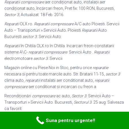
Reparatii compresoare
aer condiționat auto, instalații aer
condiționat auto, încărcari freon, Pret fix: 100 RON; Bucuresti,
Sector 3
; Actualizat: 18 Feb. 2016.
Reparati
OLX.ro.
Reparatii compresoare
A/C auto Ploiesti. Servicii
Auto – Transporturi » Servicii Auto. Ploiesti
Reparatii
Auto
Bucuresti
sector 3
. Servicii Auto
Reparatii
în Chitila OLX.ro în Chitila. Incarcari freon-constatarii
sisteme A\C-
reparatii compresoare
. Servicii Auto .
Reparatii
electromotoare
sector 3
. Servicii
Magazin online cu Piese Noi in Stoc, pentru orice
reparatie
necesara si pentru toate marcile auto. Str. Bratarii 11-15,
sector 3
clima auto,
reparatii
instalatii aer conditionat auto,
reparatii
compresoare
aer conditionat si incarcari cu freon a
Recondiționări
compresoare
ac auto,
Sector 3
. Servicii Auto –
Transporturi » Servicii Auto. Bucuresti,
Sectorul 3
. 25 aug. Salveaza
ca favorit
Recondiționări
compresoare
ac auto,
Sector 3
. Servicii Auto –
Suna pentru urgente!!
Transporturi » Servicii Auto. Bucuresti,
Sectorul 3
. 23 nov. Salveaza