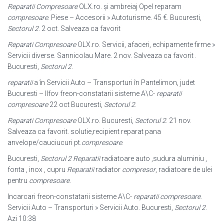
Reparatii Compresoare
OLX.ro. și ambreiaj Opel reparam
compresoare
. Piese – Accesorii » Autoturisme. 45 €. Bucuresti,
Sectorul 2
. 2 oct. Salveaza ca favorit
Reparati Compresoare
OLX.ro. Servicii, afaceri, echipamente firme »
Servicii diverse. Sannicolau Mare. 2 nov. Salveaza ca favorit .
Bucuresti,
Sectorul 2
.
reparatii
a în Servicii Auto – Transporturi în Pantelimon, judet
Bucuresti – Ilfov freon-constatarii sisteme A\C-
reparatii
compresoare
22 oct Bucuresti,
Sectorul 2
.
Reparati Compresoare
OLX.ro. Bucuresti,
Sectorul 2
. 21 nov.
Salveaza ca favorit. solutie,recipient reparat pana
anvelope/cauciucuri pt.
compresoare
.
Bucuresti,
Sectorul 2
Reparatii
radiatoare auto ,sudura aluminiu ,
fonta , inox , cupru
Reparatii
radiator
compresor
, radiatoare de ulei
pentru
compresoare
.
Incarcari freon-constatarii sisteme A\C-
reparatii compresoare
.
Servicii Auto – Transporturi » Servicii Auto. Bucuresti,
Sectorul 2
.
Azi 10:38