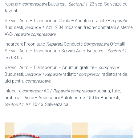
reparam
compresoare
Bucuresti,
Sectorul 1
. 23 sep. Salveaza ca
favorit
Servicii Auto – Transporturi Chitila – Anunturi gratuite –
reparatii
Bucuresti,
Sectorul 1
. Azi 12:04. Incarcari freon-constatarii sisteme
A\C-
reparatii compresoare
.
Incarcare Freon auto
Reparatii
Conducte
Compresoare
Oferta!!!
Servicii Auto – Transporturi » Servicii Auto. Bucuresti,
Sectorul 1
.
Ieri 03:05
Servicii Auto – Transporturi – Anunturi gratuite –
compresor
Bucuresti,
Sectorul 1
Reparatii
radiator
compresor
, radiatoare de
ulei pentru
compresoare
.
Inlocuire
compresor
AC /
Reparatii compresoare
bobina, fulie,
ambreiaj. Piese – Accesorii » Autoturisme. 150 lei. Bucuresti,
Sectorul 1
. Azi 10:46. Salveaza ca