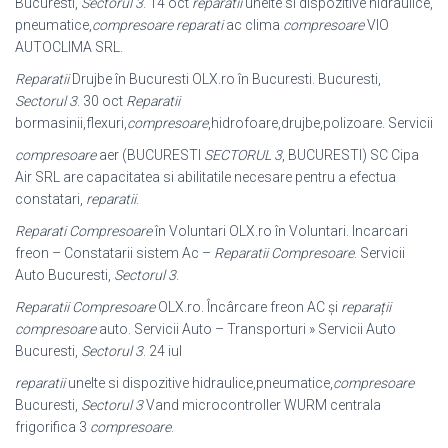
Bucuresti,
Sectorul 3
. 14 oct
reparatii
unelte si dispozitive hidraulice,
pneumatice,
compresoare
reparati
ac clima
compresoare
VIO
AUTOCLIMA SRL.
Reparatii
Drujbe în Bucuresti OLX.ro în Bucuresti. Bucuresti,
Sectorul 3
. 30 oct
Reparatii
bormasinii,flexuri,
compresoare
,hidrofoare,drujbe,polizoare. Servicii
compresoare
aer (BUCURESTI
SECTORUL 3
, BUCURESTI) SC Cipa
Air SRL are capacitatea si abilitatile necesare pentru a efectua
constatari,
reparatii
.
Reparati Compresoare
în Voluntari OLX.ro în Voluntari. Incarcari
freon – Constatarii sistem Ac –
Reparatii Compresoare
. Servicii
Auto Bucuresti,
Sectorul 3
.
Reparatii Compresoare
OLX.ro. Încârcare freon AC și
reparații
compresoare
auto. Servicii Auto – Transporturi » Servicii Auto
Bucuresti,
Sectorul 3
. 24 iul
reparatii
unelte si dispozitive hidraulice,pneumatice,
compresoare
Bucuresti,
Sectorul 3
Vand microcontroller WURM centrala
frigorifica 3
compresoare
.