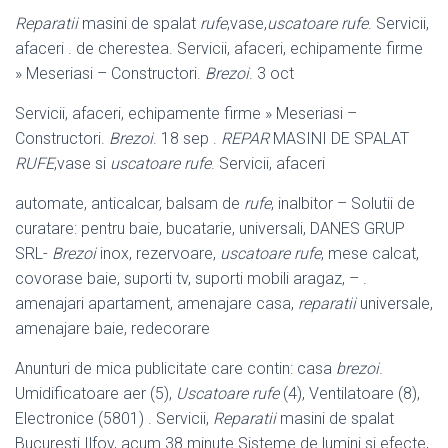
Reparatii
masini de spalat
rufe
,vase,
uscatoare rufe
. Servicii,
afaceri . de cherestea. Servicii, afaceri, echipamente firme
» Meseriasi – Constructori.
Brezoi
. 3 oct
Servicii, afaceri, echipamente firme » Meseriasi –
Constructori.
Brezoi
. 18 sep .
REPAR
MASINI DE SPALAT
RUFE
,vase si
uscatoare rufe
. Servicii, afaceri
automate, anticalcar, balsam de
rufe
, inalbitor – Solutii de
curatare: pentru baie, bucatarie, universali, DANES GRUP
SRL-
Brezoi
inox, rezervoare,
uscatoare rufe
, mese calcat,
covorase baie, suporti tv, suporti mobili aragaz, – .
amenajari apartament, amenajare casa,
reparatii
universale,
amenajare baie, redecorare
Anunturi de mica publicitate care contin: casa
brezoi
.
Umidificatoare aer (5),
Uscatoare rufe
(4), Ventilatoare (8),
Electronice (5801) . Servicii,
Reparatii
masini de spalat
Bucuresti Ilfov, acum 38 minute Sisteme de lumini si efecte,