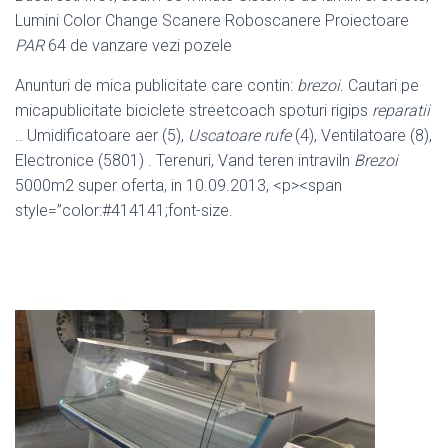
Lumini Color Change Scanere Roboscanere Proiectoare
PAR
64 de vanzare vezi pozele
Anunturi de mica publicitate care contin:
brezoi
. Cautari pe
micapublicitate biciclete streetcoach spoturi rigips
reparatii
.. Umidificatoare aer (5),
Uscatoare rufe
(4), Ventilatoare (8),
Electronice (5801) . Terenuri, Vand teren intraviln
Brezoi
5000m2 super oferta, in 10.09.2013, <p><span
style=”color:#414141;font-
size.