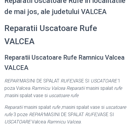
Reparatii Uscatoare Rufe in localitatile
de mai jos, ale judetului VALCEA
Reparatii Uscatoare Rufe
VALCEA
Reparatii Uscatoare Rufe Ramnicu Valcea
VALCEA
REPAR
MASINI DE SPALAT
RUFE
,VASE SI
USCATOARE
1
poza Valcea
Ramnicu Valcea
Reparatii
masini spalat
rufe
,masini spalat vase si
uscatoare rufe
Reparatii
masini spalat
rufe
,masini spalat vase si
uscatoare
rufe
3 poze
REPAR
MASINI DE SPALAT
RUFE
,VASE SI
USCATOARE
Valcea
Ramnicu Valcea
.