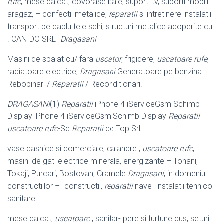
rufe
, mese calcat, covorase baie, suporti tv, suporti mobili
aragaz, – confectii metalice,
reparatii
si intretinere instalatii
transport pe cablu tele schi, structuri metalice acoperite cu
. CANIDO SRL-
Dragasani
Masini de spalat cu/ fara
uscator
, frigidere,
uscatoare rufe
,
radiatoare electrice,
Dragasani
Generatoare pe benzina –
Rebobinari /
Reparatii
/ Reconditionari.
DRAGASANI
(1)
Reparatii
iPhone 4 iServiceGsm Schimb
Display iPhone 4 iServiceGsm Schimb Display
Reparatii
uscatoare rufe
-Sc
Reparatii
de Top Srl.
vase casnice si comerciale, calandre ,
uscatoare rufe
,
masini de gati electrice minerala, energizante – Tohani,
Tokaji, Purcari, Bostovan, Cramele
Dragasani
, in domeniul
constructiilor – -constructii,
reparatii
nave -instalatii tehnico-
sanitare
mese calcat,
uscatoare
, sanitar- pere si furtune dus, seturi