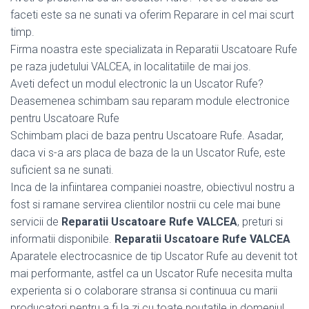
faceti este sa ne sunati va oferim Reparare in cel mai scurt
timp.
Firma noastra este specializata in Reparatii Uscatoare Rufe
pe raza judetului VALCEA, in localitatiile de mai jos.
Aveti defect un modul electronic la un Uscator Rufe?
Deasemenea schimbam sau reparam module electronice
pentru Uscatoare Rufe
Schimbam placi de baza pentru Uscatoare Rufe. Asadar,
daca vi s-a ars placa de baza de la un Uscator Rufe, este
suficient sa ne sunati.
Inca de la infiintarea companiei noastre, obiectivul nostru a
fost si ramane servirea clientilor nostrii cu cele mai bune
servicii de
Reparatii Uscatoare Rufe VALCEA
, preturi si
informatii disponibile.
Reparatii Uscatoare Rufe VALCEA
Aparatele electrocasnice de tip Uscator Rufe au devenit tot
mai performante, astfel ca un Uscator Rufe necesita multa
experienta si o colaborare stransa si continuua cu marii
producatori pentru a fi la zi cu toate noutatile in domeniul