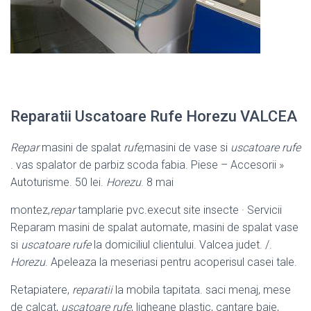
Reparatii Uscatoare Rufe Horezu VALCEA
Repar
masini de spalat
rufe
,masini de vase si
uscatoare rufe
. vas spalator de parbiz scoda fabia. Piese – Accesorii »
Autoturisme. 50 lei.
Horezu
. 8 mai
montez,
repar
tamplarie pvc.execut site insecte · Servicii
Reparam masini de spalat automate, masini de spalat vase
si
uscatoare rufe
la domiciliul clientului. Valcea judet. /.
Horezu
. Apeleaza la meseriasi pentru acoperisul casei tale.
Retapiatere,
reparatii
la mobila tapitata. saci menaj, mese
de calcat,
uscatoare rufe
, ligheane plastic, cantare baie,