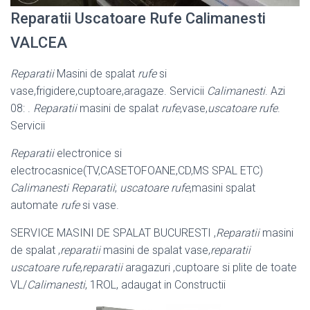
Reparatii Uscatoare Rufe Calimanesti
VALCEA
Reparatii
Masini de spalat
rufe
si
vase,frigidere,cuptoare,aragaze. Servicii
Calimanesti
. Azi
08: .
Reparatii
masini de spalat
rufe
,vase,
uscatoare rufe
.
Servicii
Reparatii
electronice si
electrocasnice(TV,CASETOFOANE,CD,MS SPAL ETC)
Calimanesti
Reparatii
;
uscatoare rufe
,masini spalat
automate
rufe
si vase.
SERVICE MASINI DE SPALAT BUCURESTI ,
Reparatii
masini
de spalat ,
reparatii
masini de spalat vase,
reparatii
uscatoare rufe
,
reparatii
aragazuri ,cuptoare si plite de toate
VL/
Calimanesti
, 1ROL, adaugat in Constructii