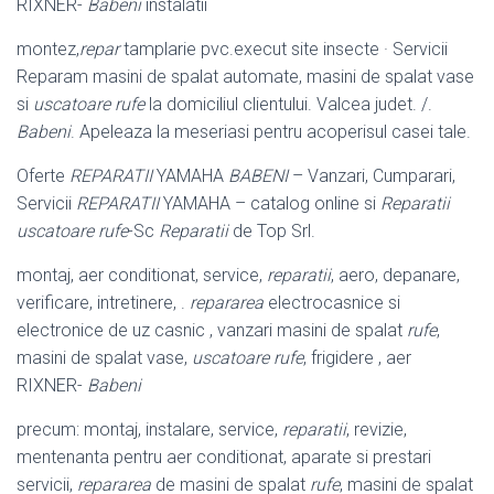
RIXNER-
Babeni
instalatii
montez,
repar
tamplarie pvc.execut site insecte · Servicii
Reparam masini de spalat automate, masini de spalat vase
si
uscatoare rufe
la domiciliul clientului. Valcea judet. /.
Babeni
. Apeleaza la meseriasi pentru acoperisul casei tale.
Oferte
REPARATII
YAMAHA
BABENI
– Vanzari, Cumparari,
Servicii
REPARATII
YAMAHA – catalog online si
Reparatii
uscatoare rufe
-Sc
Reparatii
de Top Srl.
montaj, aer conditionat, service,
reparatii
, aero, depanare,
verificare, intretinere, .
repararea
electrocasnice si
electronice de uz casnic , vanzari masini de spalat
rufe
,
masini de spalat vase,
uscatoare rufe
, frigidere , aer
RIXNER-
Babeni
precum: montaj, instalare, service,
reparatii
, revizie,
mentenanta pentru aer conditionat, aparate si prestari
servicii,
repararea
de masini de spalat
rufe
, masini de spalat