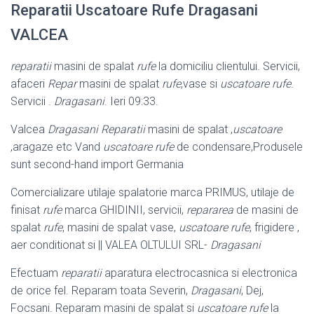
Reparatii Uscatoare Rufe Dragasani
VALCEA
reparatii
masini de spalat
rufe
la domiciliu clientului. Servicii,
afaceri
Repar
masini de spalat
rufe
,vase si
uscatoare rufe
.
Servicii .
Dragasani
. Ieri 09:33.
Valcea
Dragasani
Reparatii
masini de spalat ,
uscatoare
,aragaze etc Vand
uscatoare rufe
de condensare,Produsele
sunt second-hand import Germania
Comercializare utilaje spalatorie marca PRIMUS, utilaje de
finisat
rufe
marca GHIDINII, servicii,
repararea
de masini de
spalat
rufe
, masini de spalat vase,
uscatoare rufe
, frigidere ,
aer conditionat si || VALEA OLTULUI SRL-
Dragasani
Efectuam
reparatii
aparatura electrocasnica si electronica
de orice fel. Reparam toata Severin,
Dragasani
, Dej,
Focsani. Reparam masini de spalat si
uscatoare rufe
la