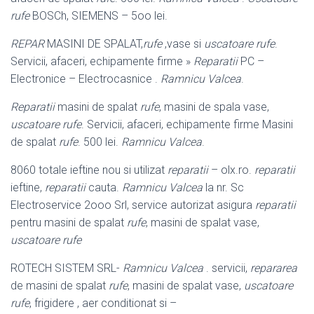
rufe
BOSCh, SIEMENS – 5oo lei.
REPAR
MASINI DE SPALAT,
rufe
,vase si
uscatoare rufe
.
Servicii, afaceri, echipamente firme »
Reparatii
PC –
Electronice – Electrocasnice .
Ramnicu Valcea
.
Reparatii
masini de spalat
rufe
, masini de spala vase,
uscatoare rufe
. Servicii, afaceri, echipamente firme Masini
de spalat
rufe
. 500 lei.
Ramnicu Valcea
.
8060 totale ieftine nou si utilizat
reparatii
– olx.ro.
reparatii
ieftine,
reparatii
cauta.
Ramnicu Valcea
la nr. Sc
Electroservice 2ooo Srl, service autorizat asigura
reparatii
pentru masini de spalat
rufe
, masini de spalat vase,
uscatoare rufe
ROTECH SISTEM SRL-
Ramnicu Valcea
. servicii,
repararea
de masini de spalat
rufe
, masini de spalat vase,
uscatoare
rufe
, frigidere , aer conditionat si –