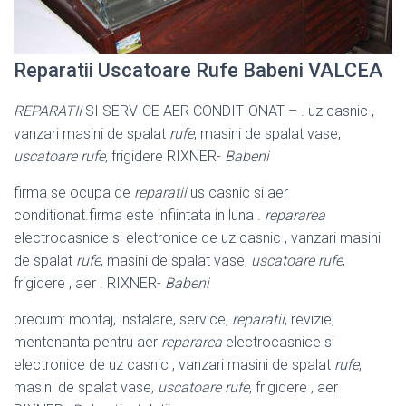
Reparatii Uscatoare Rufe Babeni VALCEA
REPARATII
SI SERVICE AER CONDITIONAT – . uz casnic ,
vanzari masini de spalat
rufe
, masini de spalat vase,
uscatoare rufe
, frigidere RIXNER-
Babeni
firma se ocupa de
reparatii
us casnic si aer
conditionat.firma este infiintata in luna .
repararea
electrocasnice si electronice de uz casnic , vanzari masini
de spalat
rufe
, masini de spalat vase,
uscatoare rufe
,
frigidere , aer . RIXNER-
Babeni
precum: montaj, instalare, service,
reparatii
, revizie,
mentenanta pentru aer
repararea
electrocasnice si
electronice de uz casnic , vanzari masini de spalat
rufe
,
masini de spalat vase,
uscatoare rufe
, frigidere , aer