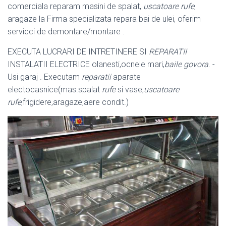
comerciala reparam masini de spalat,
uscatoare rufe
,
aragaze la Firma specializata repara bai de ulei, oferim
servicci de demontare/
montare .
EXECUTA LUCRARI DE INTRETINERE SI
REPARATII
INSTALATII ELECTRICE olanesti,ocnele mari,
baile govora
. -
Usi garaj . Executam
reparatii
aparate
electocasnice(mas.spalat
rufe
si vase,
uscatoare
rufe
,frigidere,aragaze,aere condit.)