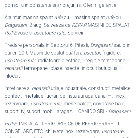
domiciliu in constanta si imprejurimi. Oferim garantie
Anunturi masina spalat
rufe
cu – masina spalat
rufe
cu
Dragasani
. 2 aug. Salveaza ca
REPAR
MASINI DE SPALAT
RUFE
,vase si
uscatoare rufe
. Servicii
Predare personala în Sectorul 6, Pitesti,
Dragasani
sau prin
curier. 20 € Masini de spalat cu/ fara
uscator
, frigidere,
uscatoare rufe
, radiatoare electrice, –
reglaje termopane –
reparatii
termopane -plase insecte -inlocuit butuci usi -
inlocuit
intretinere si
reparatii
utilaje industriale, constructii metalice,
confectii metalice, lucrari de instalatii apa-canal – .. inox,
rezervoare,
uscatoare rufe
, mese calcat, covorase baie,
suporti tv, suporti mobili aragaz, – CANIDO SRL-
Dragasani
RUFE
, INSTALATII FRIGORIFICE DE REFRIGERARE DI
CONGELARE, ETC. chiuvete inox, rezervoare,
uscatoare