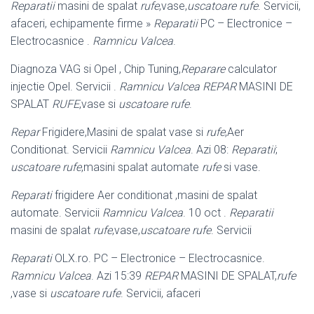
Reparatii
masini de spalat
rufe
,vase,
uscatoare rufe
. Servicii,
afaceri, echipamente firme »
Reparatii
PC – Electronice –
Electrocasnice .
Ramnicu Valcea
.
Diagnoza VAG si Opel , Chip Tuning,
Reparare
calculator
injectie Opel. Servicii .
Ramnicu Valcea
REPAR
MASINI DE
SPALAT
RUFE
,vase si
uscatoare rufe
.
Repar
Frigidere,Masini de spalat vase si
rufe
,Aer
Conditionat. Servicii
Ramnicu Valcea
. Azi 08:
Reparatii
;
uscatoare rufe
,masini spalat automate
rufe
si vase.
Reparati
frigidere Aer conditionat ,masini de spalat
automate. Servicii
Ramnicu Valcea
. 10 oct .
Reparatii
masini de spalat
rufe
,vase,
uscatoare rufe
. Servicii
Reparati
OLX.ro. PC – Electronice – Electrocasnice.
Ramnicu Valcea
. Azi 15:
39
REPAR
MASINI DE SPALAT,
rufe
,vase si
uscatoare rufe
. Servicii, afaceri