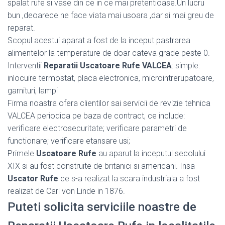
spalat rufe si vase din ce in ce mai pretentioase.Un lucru
bun ,deoarece ne face viata mai usoara ,dar si mai greu de
reparat.
Scopul acestui aparat a fost de la inceput pastrarea
alimentelor la temperature de doar cateva grade peste 0.
Interventii
Reparatii Uscatoare Rufe VALCEA
: simple:
inlocuire termostat, placa electronica, microintrerupatoare,
garnituri, lampi
Firma noastra ofera clientilor sai servicii de revizie tehnica
VALCEA periodica pe baza de contract, ce include:
verificare electrosecuritate; verificare parametri de
functionare; verificare etansare usi;
Primele
Uscatoare Rufe
au aparut la inceputul secolului
XIX si au fost construite de britanici si americani. Insa
Uscator Rufe
ce s-a realizat la scara industriala a fost
realizat de Carl von Linde in 1876.
Puteti solicita serviciile noastre de