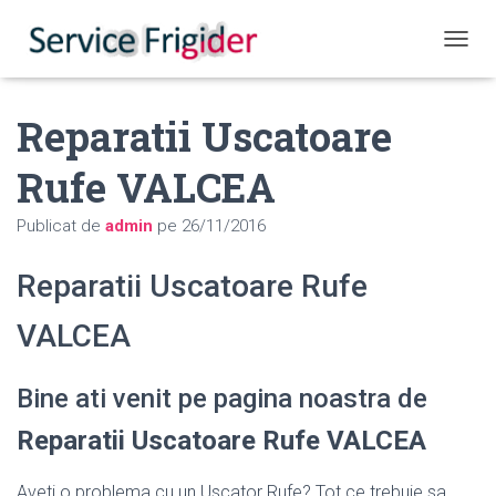
COMUT
Reparatii Uscatoare
Rufe VALCEA
Publicat de
admin
pe
26/11/2016
Reparatii Uscatoare Rufe
VALCEA
Bine ati venit pe pagina noastra de
Reparatii Uscatoare Rufe VALCEA
Aveti o problema cu un Uscator Rufe? Tot ce trebuie sa