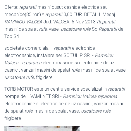
Oferte:
reparatii
masini cusut casnice electrice sau
mecanice(85 ron) *
reparatii
0,00 EUR. DETALII. Mesaj.
RAMNICU VALCEA
Jud. VALCEA. 6 Nov 2013
Reparatii
masini de spalat
rufe
, vase,
uscatoare rufe
-Sc
Reparatii
de
Top Srl.
societate comerciala –
reparatii
electronice
electrocasnice, instalare aer SC TULIP SRL-
Ramnicu
Valcea
.
repararea
electrocasnice si electronice de uz
casnic , vanzari masini de spalat
rufe
, masini de spalat vase,
uscatoare rufe
, frigidere
TORB MOTOR este un centru service specializat in
reparatii
pompe de .. VAMI NET SRL-
Ramnicu Valcea
repararea
electrocasnice si electronice de uz casnic , vanzari masini
de spalat
rufe
, masini de spalat vase,
uscatoare rufe
,
frigidere