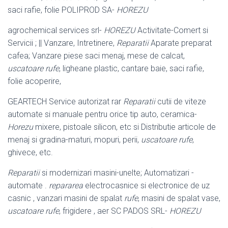
saci rafie, folie POLIPROD SA-
HOREZU
agrochemical services srl-
HOREZU
Activitate-Comert si
Servicii ; || Vanzare, Intretinere,
Reparatii
Aparate preparat
cafea; Vanzare piese saci menaj, mese de calcat,
uscatoare rufe
, ligheane plastic, cantare baie, saci rafie,
folie acoperire
,
GEARTECH Service autorizat rar
Reparatii
cutii de viteze
automate si manuale pentru orice tip auto, ceramica-
Horezu
mixere, pistoale silicon, etc si Distributie articole de
menaj si gradina-maturi, mopuri, perii,
uscatoare rufe
,
ghivece, etc.
Reparatii
si modernizari masini-unelte; Automatizari -
automate .
repararea
electrocasnice si electronice de uz
casnic , vanzari masini de spalat
rufe
, masini de spalat vase,
uscatoare rufe
, frigidere , aer SC PADOS SRL-
HOREZU