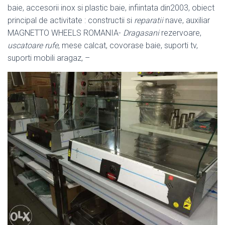
baie, accesorii inox si plastic baie, infiintata din2003, obiect
principal de activitate : constructii si
reparatii
nave, auxiliar
MAGNETTO WHEELS ROMANIA-
Dragasani
rezervoare,
uscatoare rufe
, mese calcat, covorase baie, suporti tv,
suporti mobili aragaz, –