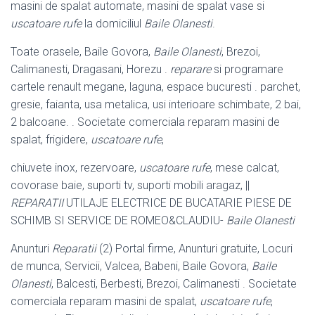
masini de spalat automate, masini de spalat vase si
uscatoare rufe
la domiciliul
Baile Olanesti
.
Toate orasele, Baile Govora,
Baile Olanesti
, Brezoi,
Calimanesti, Dragasani, Horezu .
reparare
si programare
cartele renault megane, laguna, espace bucuresti . parchet,
gresie, faianta, usa metalica, usi interioare schimbate, 2 bai,
2 balcoane. . Societate comerciala reparam masini de
spalat, frigidere,
uscatoare rufe
,
chiuvete inox, rezervoare,
uscatoare rufe
, mese calcat,
covorase baie, suporti tv, suporti mobili aragaz, ||
REPARATII
UTILAJE ELECTRICE DE BUCATARIE PIESE DE
SCHIMB SI SERVICE DE ROMEO&CLAUDIU-
Baile Olanesti
Anunturi
Reparatii
(2) Portal firme, Anunturi gratuite, Locuri
de munca, Servicii, Valcea, Babeni, Baile Govora,
Baile
Olanesti
, Balcesti, Berbesti, Brezoi, Calimanesti . Societate
comerciala reparam masini de spalat,
uscatoare rufe
,