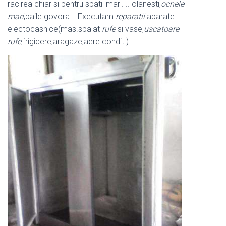
racirea chiar si pentru spatii mari. .. olanesti,
ocnele
mari
,baile govora. . Executam
reparatii
aparate
electocasnice(mas.spalat
rufe
si vase,
uscatoare
rufe
,frigidere,aragaze,aere condit.)