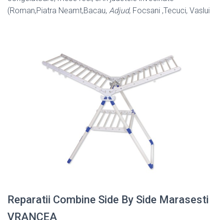
(Roman,Piatra Neamt,Bacau,
Adjud
, Focsani ,Tecuci, Vaslui
Reparatii Combine Side By Side Marasesti
VRANCEA