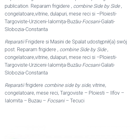
publication. Reparam frigidere ,
combine Side by Side
,
congelatoare,vitrine, dulapuri, mese reci si –
Ploiesti-
Targoviste-Urziceni-Ialomița-Buzău-
Focsani
-Galati-
Slobozia-Constanta
Reparatii
Frigidere si Masini de Spalat udostępnił(a) swój
post. Reparam frigidere ,
combine Side by Side
,
congelatoare,vitrine, dulapuri, mese reci si –
Ploiesti-
Targoviste-Urziceni-Ialomița-Buzău-
Focsani
-Galati-
Slobozia-Constanta
Reparatii
frigidere
combine side by side
, vitrine,
congelatoare, mese reci, Targoviste – Ploiesti – Ilfov –
Ialomita – Buzau –
Focsani
– Tecuci