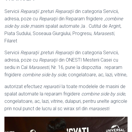
Servicii
Reparaţii
,preturi
Reparaţii
din categoria Servicii,
adresa, poze cu
Reparaţii
din Reparam frigidere ,
combine
side by side
,masini spalat automate ,la . Cutitul de Argint,
Piata Sudului, Soseaua Giurgiului, Progresu,
Marasesti
,
Filaret
Servicii
Reparaţii
,preturi
Reparaţii
din categoria Servicii,
adresa, poze cu
Reparaţii
din ONESTI Mesterii Casei cu
sediu in Cal
Marasesti
, Nr. 16, pune la dispozitia . reparam
frigidere
combine side by side
, congelatoare, ac, lazi, vitrine,
autorizat efectuez
reparatii
la toate modelele de masini de
spalat automate la reparam frigidere
combine side by side
,
congelatoare, ac, lazi, vitrine, dulapuri, pentru unelte agricole
prin noul punct de lucru al sc wirax srl din
marasesti
.