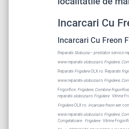
localitatile de ma
Incarcari Cu F
Incarcari Cu Freon 
Reparatii
Slobozia
– prestator servicii re
www.reparatii-
slobozia
.ro
Frigidere
;
Comb
Reparatii
Frigidere
OLX.ro. Reparatii
frig
www.reparatii-
slobozia
.ro
Frigidere
;
Comb
Frigorifice.
Frigidere
;
Combine frigorifice
reparatii-
slobozia
.ro
Frigidere
· Vitrine Fr
Frigidere
OLX.ro.
incarcare freon
aer cond
www.reparatii-
slobozia
.ro
Frigidere
;
Comb
Congelatoare ·
Frigidere
· Vitrine Frigorif