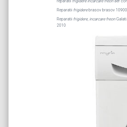
reparatii
frigidere incarcare freon
aer con
Reparatii
frigidere
brasov brasov 109005, 
Reparatii
frigidere
,
incarcare freon
Galati.
2010