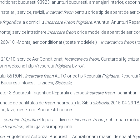
ditionat bucuresti 93923, anunturi bucuresti. amenajari interior, decor
stalari, service, revizii,
incarcari freon
pentru orice tip de aparat de aer co
frigorifice
la domiciliu
Incarcare Freon frigidere
. Anunturi Anunturi Repar
ntaj service intretinere
incarcare freon
orice model de aparat de aer cond
260/10. -Montaj aer conditionat ( toate modelele ) –
Incarcari cu freon
( t
 210/10. service Aer Conditionat,
Incarcare cu freon
, Curatare si Igieniza
 si in wekeend http://reparatii-
frigidere
-bv.
ro/.
ului 85 RON .
incarcare freon
AUTO orice tip Reparatii
Frigidere
, Reparatii
Bucuresti, ploiesti, Urziceni,
Slobozia
,
tor 3 Bucuresti frigorifice Reparatii diverse :
incarcare freon
, schimbari 
 functie de cantitatea de
freon
incarcata
) la, Sibiu
slobozia
, 2015-04-23 18:
e, lazi, mese reci,, Bucuresti bucuresti
si
combine frigorifice
Reparatii diverse :
incarcare freon
, schimbari motoar
 frigorifice
, lehliu gara si imprejurimi.
eon
, Frigotehnist Autorizat Bucuresti .. Achizitionam masini de spalat
frig