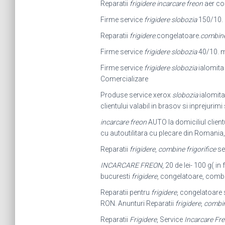
Reparatii
frigidere incarcare freon
aer con
Firme service
frigidere slobozia
150/10. In
Reparatii
frigidere
.congelatoare.
combine 
Firme service
frigidere slobozia
40/10. mo
Firme service
frigidere slobozia
ialomita 
Comercializare
Produse service xerox
slobozia
ialomita
clientului valabil in brasov si inprejurimi
incarcare freon
AUTO la domiciliul client
cu autoutilitara cu plecare din Romania, 
Reparatii
frigidere
,
combine frigorifice
sec
INCARCARE FREON
, 20 de lei- 100 g( in
bucuresti
frigidere
, congelatoare, combin
Reparatii pentru
frigidere
, congelatoare 
RON. Anunturi Reparatii
frigidere
,
combine
Reparatii
Frigidere
, Service
Incarcare Fr