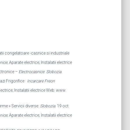
atii congelatoare -casnice si industriale
nice
; Aparate electrice; Instalatii electrice
ctronice –
Electrocasnice
.
Slobozia
.
Lazi Frigorifice ·
Incarcare Freon
lectrice; Instalatii electrice Web: www.
firme » Servicii diverse.
Slobozia
. 19 oct
nice
; Aparate electrice; Instalatii electrice