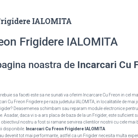
Frigidere IALOMITA
reon Frigidere IALOMITA
 pagina noastra de
Incarcari Cu 
trebuie sa faceti este sa ne sunati va oferim Incarcare Cu Freon in cel ma
ari Cu Freon Frigidere pe raza judetului IALOMITA, in localitatiile de mai j
 Frigider? Deasemenea schimbam sau reparam module electronice pentru 
 Asadar, daca vi s-a ars placa de baza de la un Frigider, este suficient s
 obiectivul nostru a fost si ramane servirea clientilor nostrii cu cele mai 
ii disponibile.
Incarcari Cu Freon Frigidere IALOMITA
 au devenit tot mai performante, astfel ca un Frigider necesita multa expe