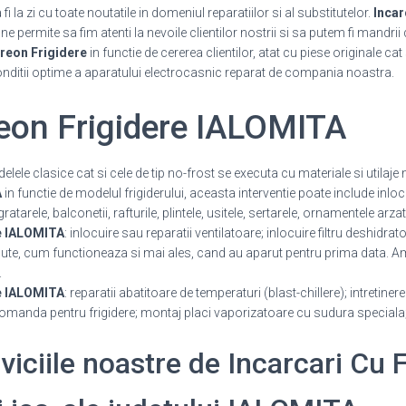
 la zi cu toate noutatile in domeniul reparatiilor si al substitutelor.
Incar
 permite sa fim atenti la nevoile clientilor nostrii si sa putem fi mandrii 
Freon Frigidere
in functie de cererea clientilor, atat cu piese originale ca
onditii optime a aparatului electrocasnic reparat de compania noastra.
reon Frigidere IALOMITA
delele clasice cat si cele de tip no-frost se executa cu materiale si utila
A
in functie de modelul frigiderului, aceasta interventie poate include inlo
arele, balconetii, rafturile, plintele, usitele, sertarele, ornamentele arza
re IALOMITA
: inlocuire sau reparatii ventilatoare; inlocuire filtru deshidrato
e, cum functioneaza si mai ales, cand au aparut pentru prima data. Am 
.
re IALOMITA
: reparatii abatitoare de temperaturi (blast-chillere); intretine
 comanda pentru frigidere; montaj placi vaporizatoare cu sudura speciala
rviciile noastre de Incarcari Cu 