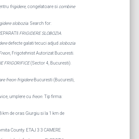
entru
frigidere
, congelatoare si
combine
igidere slobozia
. Search for:
REPARATII
FRIGIDERE
SLOBOZIA
.
dere
defecte galati tecuci adjud
slobozia
Freon
, Frigotehnist Autorizat Bucuresti.
E FRIGORIFICE
(Sector 4, Bucuresti).
re freon frigidere
Bucuresti (Bucuresti,
vice, umplere cu
freon
. Tip firma:
8 km de oras Giurgiu si la 1 km de
lomita County. ETAJ 3 3 CAMERE