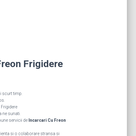
Freon Frigidere
i scurt timp.
os.
Frigidere
a ne sunati.
bune servicii de
Incarcari Cu Freon
rienta si o colaborare stransa si