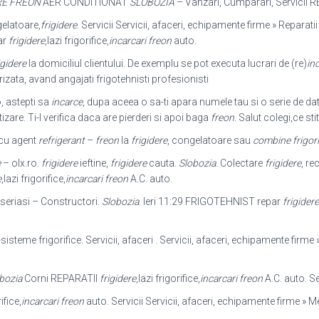
RE FREON
AER CONDITIONAT
SLOBOZIA
– Vanzari, Cumparari, Servicii 
gelatoare,
frigidere
. Servicii Servicii, afaceri, echipamente firme » Reparat
ar
frigidere
,lazi frigorifice,
incarcari freon
auto.
igidere
la domiciliul clientului. De exemplu se pot executa lucrari de (re)
in
izata, avand angajati frigotehnisti profesionisti
o, astepti sa
incarce
, dupa aceea o sa-ti apara numele tau si o serie de date
izare. Ti-l verifica daca are pierderi si apoi baga
freon
. Salut colegi,ce st
cu agent
refrigerant
–
freon
la
frigidere
, congelatoare sau
combine frigori
e
– olx.ro.
frigidere
ieftine,
frigidere
cauta.
Slobozia
. Colectare
frigidere
, re
e
,lazi frigorifice,
incarcari freon
A.C. auto.
eseriasi – Constructori.
Slobozia
. Ieri 11:
29 FRIGOTEHNIST repar
frigidere
-sisteme frigorifice. Servicii, afaceri . Servicii, afaceri, echipamente firm
bozia
Corni REPARATII
frigidere
,
lazi frigorifice,
incarcari freon
A.C. auto. Se
ifice,
incarcari freon
auto. Servicii Servicii, afaceri, echipamente firme » 