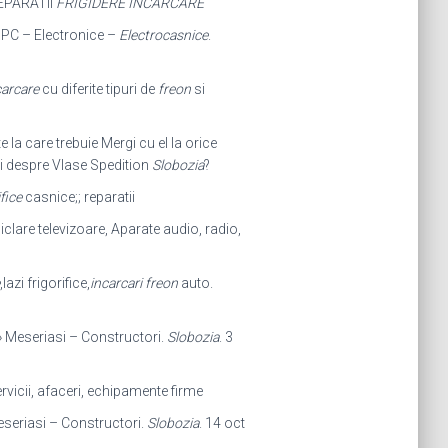
REPARATII
FRIGIDERE INCARCARE
ii PC – Electronice –
Electrocasnice
.
carcare
cu diferite tipuri de
freon
si
 la care trebuie Mergi cu el la orice
iti despre Vlase Spedition
Slobozia
?
fice
casnice;; reparatii
ciclare televizoare, Aparate audio, radio,
,lazi frigorifice,
incarcari freon
auto.
e » Meseriasi – Constructori.
Slobozia
. 3
rvicii, afaceri, echipamente firme
Meseriasi – Constructori.
Slobozia
. 14 oct