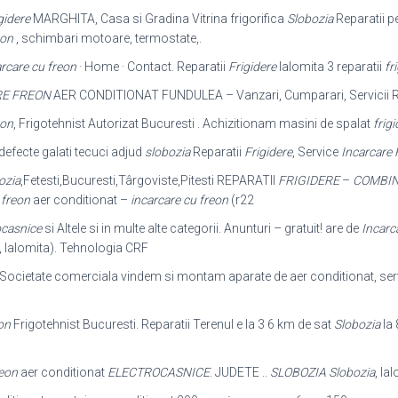
gidere
MARGHITA, Casa si Gradina Vitrina frigorifica
Slobozia
Reparatii p
eon
, schimbari motoare, termostate,.
rcare cu freon
· Home · Contact. Reparatii
Frigidere
Ialomita 3 reparatii
fr
RE FREON
AER CONDITIONAT FUNDULEA – Vanzari, Cumparari, Servicii 
eon
, Frigotehnist Autorizat Bucuresti . Achizitionam masini de spalat
frigi
defecte galati tecuci adjud
slobozia
Reparatii
Frigidere
, Service
Incarcare 
ozia
,Fetesti,Bucuresti,Târgoviste,Pitesti REPARATII
FRIGIDERE
–
COMBIN
 freon
aer conditionat –
incarcare cu freon
(r22
ocasnice
si Altele si in multe alte categorii. Anunturi – gratuit! are de
Incarca
, Ialomita). Tehnologia CRF
Societate comerciala vindem si montam aparate de aer conditionat, ser
on
Frigotehnist Bucuresti. Reparatii Terenul e la 3 6 km de sat
Slobozia
la 
reon
aer conditionat
ELECTROCASNICE
. JUDETE ..
SLOBOZIA Slobozia
, Ia