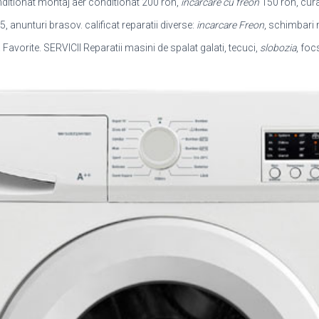
ditionat montaj aer conditionat 200 ron,
incarcare cu freon
150 ron, cura
anunturi brasov. calificat reparatii diverse:
incarcare Freon
, schimbari
 Favorite. SERVICII Reparatii masini de spalat galati, tecuci,
slobozia
, foc