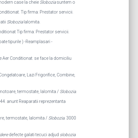
 modern case la cheie
Slobozia
suntem o
nditionat. Tip firma: Prestator servicii.
atii
Slobozia
Ialomita.
itionat Tip firma: Prestator servicii.
oate tipurile ) -Reamplasari -
re Aer Conditionat. se face la domiciliu
 Congelatoare, Lazi Frigorifice, Combine,
motoare, termostate, Ialomita /
Slobozia
.
44. anunt Reaparatii reprezentanta
e, termostate, Ialomita /
Slobozia
. 3000
idere
defecte galati tecuci adjud
slobozia