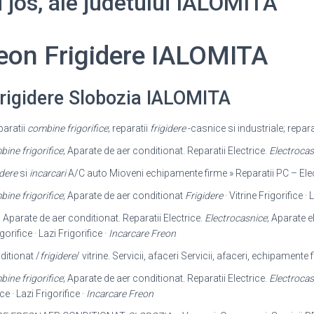
i jos, ale judetului IALOMITA
reon Frigidere IALOMITA
Frigidere Slobozia IALOMITA
paratii
combine frigorifice
; reparatii
frigidere
-casnice si industriale; repar
ine frigorifice
; Aparate de aer conditionat. Reparatii Electrice.
Electrocas
idere
si
incarcari
A/C auto Mioveni echipamente firme » Reparatii PC – Ele
ine frigorifice
; Aparate de aer conditionat
Frigidere
· Vitrine Frigorifice · 
; Aparate de aer conditionat. Reparatii Electrice.
Electrocasnice
; Aparate e
igorifice · Lazi Frigorifice ·
Incarcare Freon
itionat /
frigidere
/ vitrine. Servicii, afaceri Servicii, afaceri, echipamente 
ine frigorifice
; Aparate de aer conditionat. Reparatii Electrice.
Electrocas
ice · Lazi Frigorifice ·
Incarcare Freon