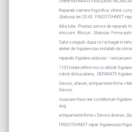
Oferte REPARATII
FRIGIDERE INCARCA
Reparatii camere frigorifice, vitrine ,con
Slobozia
. Ieri 20:43 . FRIGOTEHNIST rep
Alba Iulia : Prestez servicii de reparatii
fr
inlocuire : Blocuri .
Slobozia
: Firma autor
Salut colegule. dupa ce l-ai bagat in tah
atelier de
frigidere
sau instalatii de climat
reparatii
frigidere slobozia
–
reincarcare
1103 totale ieftine nou si utilizat
frigider
roboti de bucatarie, . REPARATII
frigider
Servicii, afaceri, echipamente firme » M
Servicii
incarcare freon
aer conditionat-
frigidere
aug
echipamente firme » Servicii diverse.
Slo
FRIGOTEHNIST repar
frigidere
,lazi frigor