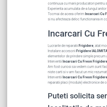
continuua cu marii producatori pentru a fi
Experienta acumulata de-a lungul anilor ne
Tocmai de aceea oferim
Incarcari Cu 
si nu afecteaza deloc functionarea in c
Incarcari Cu F
Lucrarile de reparatii
Frigidere
, atat mo
Instalare accesorii
Frigidere IALOMIT
elementelor de prindere simple precum grat
Interventii
Incarcari Cu Freon Frigide
Am fost curiosi sa vedem cum sunt facut
niste carti si v-am facut un mic rezumat
Interventii
Incarcari Cu Freon Frigide
reparatii placi (module) electronice de
Puteti solicita se