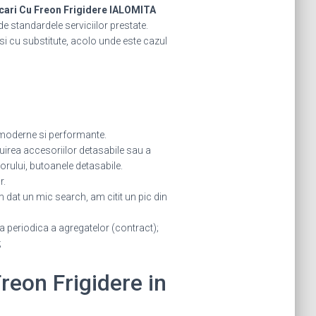
cari Cu Freon Frigidere IALOMITA
de standardele serviciilor prestate.
t si cu substitute, acolo unde este cazul
je moderne si performante.
cuirea accesoriilor detasabile sau a
torului, butoanele detasabile.
r.
dat un mic search, am citit un pic din
rea periodica a agregatelor (contract);
;
Freon Frigidere in