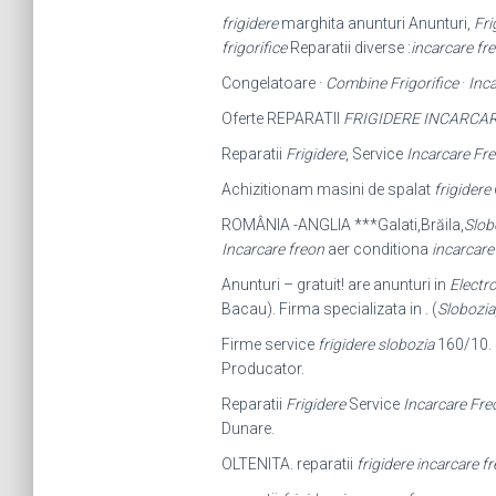
frigidere
marghita anunturi Anunturi,
Fri
frigorifice
Reparatii diverse :
incarcare fr
Congelatoare ·
Combine Frigorifice
·
Inca
Oferte REPARATII
FRIGIDERE INCARCA
Reparatii
Frigidere
, Service
Incarcare Fr
Achizitionam masini de spalat
frigidere
ROMÂNIA -ANGLIA ***Galati,Brăila,
Slob
Incarcare freon
aer conditiona
incarcare
Anunturi – gratuit! are anunturi in
Electr
Bacau). Firma specializata in . (
Slobozia
Firme service
frigidere slobozia
160/10. 
Producator.
Reparatii
Frigidere
Service
Incarcare Fre
Dunare.
OLTENITA. reparatii
frigidere incarcare f