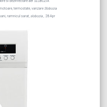
tire si dezinfectare aer
SLOBOZIA
.
 motoare, termostate, vanzare
Slobozia
sani, ramnicul sarat,
slobozia
,. 28 Apr