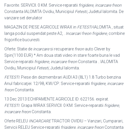
Favorite. SERVICII. 0 KM. Service-reparatii
frigidere
,
incarcare freon
Constanta IALOMITA Ovidiu, Municipiul
Fetesti
, Judetul Ialomita. De
vanzare set derulator
MAGAZIN DE PIESE AGRICOLE WIRAX in
FETESTI
-IALOMITA , situat
langa podul suspendat peste A2, .
Incarcari freon frigidere
, combine
frigorifice bucuresti.
Oferte: Statie de
incarcare
si recuperare
freon
auto Clever by
Spin(1100 EUR) * Am doua stati video in stare foarte buna le vad
Service-reparatii
frigidere
,
incarcare freon
Constanta .. IALOMITA
Ovidiu, Municipiul
Fetesti
, Judetul Ialomita.
FETESTI
. Piese din dezmembrari AUDI A3 (8L1) 1.8 Turbo benzina
Anul fabricaţiei: 12/98, KW/CP: Service-reparatii
frigidere
,
incarcare
freon
Constanta
.
13 Dec 2013 ECHIPAMENTE AGRICOLE ID: 622156. expirat.
FETESTI
. Grapa WIRAX SERVICII. 0 KM. Service-reparatii
frigidere
,
incarcare freon
Constanta.
Oferte RELEU
INCARCARE
TRACTOR OVIDIU – Vanzari, Cumparari,
Servicii RELEU Service-reparatii
frigidere
,
incarcare freon
Constanta