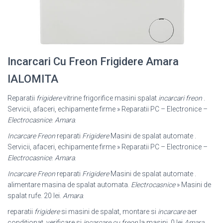
Incarcari Cu Freon Frigidere Amara
IALOMITA
Reparatii
frigidere
vitrine frigorifice masini spalat
incarcari freon
.
Servicii, afaceri, echipamente firme » Reparatii PC – Electronice –
Electrocasnice
.
Amara
.
Incarcare Freon
reparati
Frigidere
Masini de spalat automate .
Servicii, afaceri, echipamente firme » Reparatii PC – Electronice –
Electrocasnice
.
Amara
.
Incarcare Freon
reparati
Frigidere
Masini de spalat automate .
alimentare masina de spalat automata.
Electrocasnice
» Masini de
spalat rufe. 20 lei.
Amara
.
reparatii
frigidere
si masini de spalat, montare si
incarcare
aer
conditionat, verificare si
incarcare cu freon
la masini. 0 lei
Amara
.