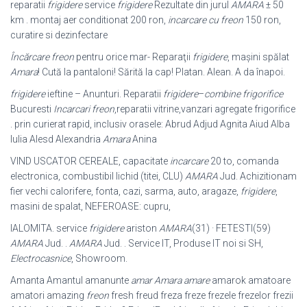
reparatii
frigidere
service
frigidere
Rezultate din jurul
AMARA
± 50
km . montaj aer conditionat 200 ron,
incarcare cu freon
150 ron,
curatire si dezinfectare
Încărcare freon
pentru orice mar- Reparaţii
frigidere
, maşini spălat
Amara
! Cută la pantaloni! Sărită la cap! Platan. Alean. A da înapoi.
frigidere
ieftine – Anunturi. Reparatii
frigidere
–
combine frigorifice
Bucuresti
Incarcari freon
,reparatii vitrine,vanzari agregate frigorifice
. prin curierat rapid, inclusiv orasele: Abrud Adjud Agnita Aiud Alba
Iulia Alesd Alexandria
Amara
Anina
VIND USCATOR CEREALE, capacitate
incarcare
20 to, comanda
electronica, combustibil lichid (titei, CLU)
AMARA
Jud. Achizitionam
fier vechi calorifere, fonta, cazi, sarma, auto, aragaze,
frigidere
,
masini de spalat, NEFEROASE: cupru
,
IALOMITA. service
frigidere
ariston
AMARA
(31) · FETESTI(59)
AMARA
Jud. .
AMARA
Jud. . Service IT, Produse IT noi si SH,
Electrocasnice
, Showroom.
Amanta Amantul amanunte
amar Amara amare
amarok amatoare
amatori amazing
freon
fresh freud freza freze frezele frezelor frezii