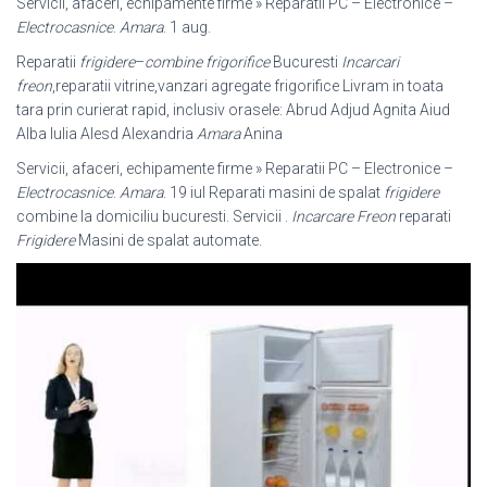
Servicii, afaceri, echipamente firme » Reparatii PC – Electronice –
Electrocasnice
.
Amara
. 1 aug.
Reparatii
frigidere
–
combine frigorifice
Bucuresti
Incarcari
freon
,reparatii vitrine,
vanzari agregate frigorifice Livram in toata
tara prin curierat rapid, inclusiv orasele: Abrud Adjud Agnita Aiud
Alba Iulia Alesd Alexandria
Amara
Anina
Servicii, afaceri, echipamente firme » Reparatii PC – Electronice –
Electrocasnice
.
Amara
. 19 iul Reparati masini de spalat
frigidere
combine la domiciliu bucuresti. Servicii .
Incarcare Freon
reparati
Frigidere
Masini de spalat automate.