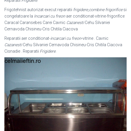
Reparatii
Frigidere
.
Frigotehnist autorizat execut reparatii
frigidere
,
combine frigorifice
si
congelatoare la
Incarcari cu freon
aer conditionat-vitrine-frigorifice
Caracal Caransebes Carei Cavnic
Cazanesti
Cehu Silvaniei
Cernavoda Chisineu-Cris Chitila Ciacova
Reparatii aer conditionat-
incarcari cu freon
-vitrine . Cavnic
Cazanesti
Cehu Silvaniei Cernavoda Chisineu-Cris Chitila Ciacova
Cisnadie . Reparatii
Frigidere
.