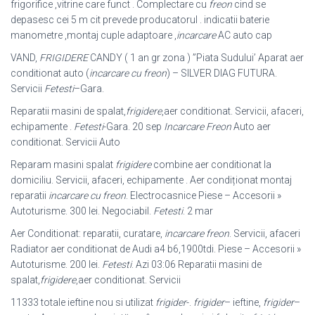
frigorifice ,vitrine care funct . Complectare cu
freon
cind se
depasesc cei 5 m cit prevede producatorul . indicatii baterie
manometre ,montaj cuple adaptoare ,
incarcare
AC auto cap
VAND,
FRIGIDERE
CANDY ( 1 an gr zona ) ”Piata Sudului’ Aparat aer
conditionat auto (
incarcare cu freon
) – SILVER DIAG FUTURA.
Servicii
Fetesti
–
Gara.
Reparatii masini de spalat,
frigidere
,aer conditionat. Servicii, afaceri,
echipamente .
Fetesti
-Gara. 20 sep
Incarcare Freon
Auto aer
conditionat. Servicii Auto
Reparam masini spalat
frigidere
combine aer conditionat la
domiciliu. Servicii, afaceri, echipamente . Aer condiționat montaj
reparatii
incarcare cu freon
. Electrocasnice Piese – Accesorii »
Autoturisme. 300 lei. Negociabil.
Fetesti
. 2 mar
Aer Conditionat: reparatii, curatare,
incarcare freon
. Servicii, afaceri
Radiator aer conditionat de Audi a4 b6,1900tdi. Piese – Accesorii »
Autoturisme. 200 lei.
Fetesti
. Azi 03:06 Reparatii masini de
spalat,
frigidere
,aer conditionat. Servicii
11333 totale ieftine nou si utilizat
frigider
-.
frigider
– ieftine,
frigider
–