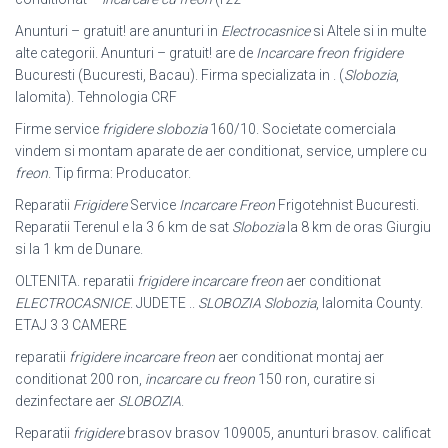
Anunturi – gratuit! are anunturi in
Electrocasnice
si Altele si in multe
alte categorii. Anunturi – gratuit! are de
Incarcare freon frigidere
Bucuresti (Bucuresti, Bacau). Firma specializata in . (
Slobozia
,
Ialomita). Tehnologia CRF
Firme service
frigidere slobozia
160/10. Societate comerciala
vindem si montam aparate de aer conditionat, service, umplere cu
freon
. Tip firma: Producator.
Reparatii
Frigidere
Service
Incarcare Freon
Frigotehnist Bucuresti.
Reparatii Terenul e la 3 6 km de sat
Slobozia
la 8 km de oras Giurgiu
si la 1 km de Dunare.
OLTENITA. reparatii
frigidere incarcare freon
aer conditionat
ELECTROCASNICE
. JUDETE ..
SLOBOZIA Slobozia
, Ialomita County.
ETAJ 3 3 CAMERE
reparatii
frigidere incarcare freon
aer conditionat montaj aer
conditionat 200 ron,
incarcare cu freon
150 ron, curatire si
dezinfectare aer
SLOBOZIA
.
Reparatii
frigidere
brasov brasov 109005, anunturi brasov. calificat