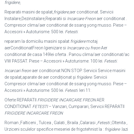
frigidere
,
Reparatii masini de spalat,
frigidere
,aer conditionat. Servicii
Instalare,
Dezinstalare,Reparatii si
Incarcare Freon
aer conditionat .
Compresor clima/aer conditionat de ssang yong musso. Piese –
Accesorii » Autoturisme. 500 lei.
Fetesti
.
reparam la domiciliu masini spalat
frigidere
motaj
aerConditionatFreon Igienizare si
Incarcare cu freon
Aer
conditionat de casa 149lei oferta . Panou clima/aer conditionat/ac
VW PASSAT. Piese – Accesorii » Autoturisme. 100 lei.
Fetesti
.
Incarcari freon
aer conditionat NON STOP. Servicii Service masini
de spalat,
aparate de aer condiționat și
frigidere
. Servicii
Compresor clima/aer conditionat de ssang yong musso. Piese –
Accesorii » Autoturisme. 500 lei.
Fetesti
. Ieri 11:
Oferte REPARATII
FRIGIDERE INCARCARE FREON
AER
CONDITIONAT
FETESTI
– Vanzari, Cumparari, Servicii REPARATII
FRIGIDERE INCARCARE FREON
Roman ,Falticeni , Tulcea , Galati , Braila ,Calarasi ,
Fetesti
,Oltenita ,
Urziceni sculelor specifice meseriei de frigotehnist la :
frigidere
.lazi