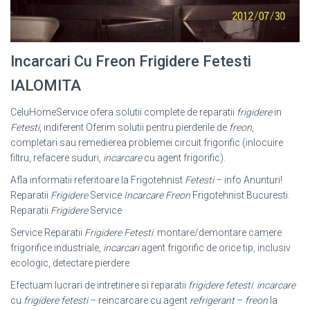
Incarcari Cu Freon Frigidere Fetesti
IALOMITA
CeluHomeService ofera solutii complete de reparatii
frigidere
in
Fetesti
, indiferent Oferim solutii pentru pierderile de
freon
,
completari sau remedierea problemei circuit frigorific (inlocuire
filtru, refacere suduri,
incarcare
cu agent frigorific).
Afla informatii referitoare la Frigotehnist
Fetesti
– info Anunturi!
Reparatii
Frigidere
Service
Incarcare Freon
Frigotehnist Bucuresti.
Reparatii
Frigidere
Service
Service Reparatii
Frigidere Fetesti
. montare/demontare camere
frigorifice industriale,
incarcari
agent frigorific de orice tip, inclusiv
ecologic, detectare pierdere
Efectuam lucrari de intretinere si reparatii
frigidere fetesti
:
incarcare
cu
frigidere fetesti
– reincarcare cu agent
refrigerant
–
freon
la