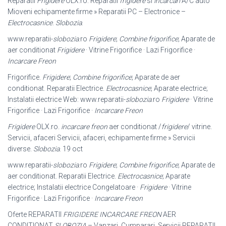
Reparatii
Frigidere
OLX.ro. Reparatii
frigidere
si
incarcari
A/C auto
Mioveni echipamente firme » Reparatii PC – Electronice –
Electrocasnice
.
Slobozia
.
www.reparatii-
slobozia
.ro
Frigidere
;
Combine frigorifice
; Aparate de
aer conditionat
Frigidere
· Vitrine Frigorifice · Lazi Frigorifice ·
Incarcare Freon
Frigorifice.
Frigidere
;
Combine frigorifice
; Aparate de aer
conditionat. Reparatii Electrice.
Electrocasnice
; Aparate electrice;
Instalatii electrice Web: www.
reparatii-
slobozia
.ro
Frigidere
· Vitrine
Frigorifice · Lazi Frigorifice ·
Incarcare Freon
Frigidere
OLX.ro.
incarcare freon
aer conditionat /
frigidere
/ vitrine.
Servicii, afaceri Servicii, afaceri, echipamente firme » Servicii
diverse.
Slobozia
. 19 oct
www.reparatii-
slobozia
.ro
Frigidere
;
Combine frigorifice
; Aparate de
aer conditionat. Reparatii Electrice.
Electrocasnice
; Aparate
electrice; Instalatii electrice Congelatoare ·
Frigidere
· Vitrine
Frigorifice · Lazi Frigorifice ·
Incarcare Freon
Oferte REPARATII
FRIGIDERE INCARCARE FREON
AER
CONDITIONAT
SLOBOZIA
– Vanzari, Cumparari, Servicii REPARATII