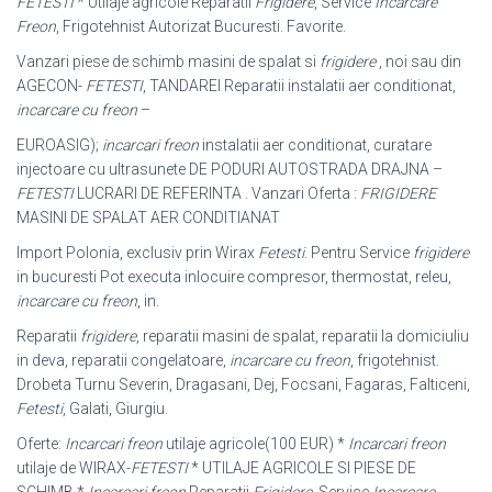
FETESTI
* Utilaje agricole Reparatii
Frigidere
, Service
Incarcare
Freon
, Frigotehnist Autorizat Bucuresti. Favorite.
Vanzari piese de schimb masini de spalat si
frigidere
, noi sau din
AGECON-
FETESTI
, TANDAREI Reparatii instalatii aer conditionat,
incarcare cu freon
–
EUROASIG);
incarcari freon
instalatii aer conditionat, curatare
injectoare cu ultrasunete DE PODURI AUTOSTRADA DRAJNA –
FETESTI
LUCRARI DE REFERINTA . Vanzari Oferta :
FRIGIDERE
MASINI DE SPALAT AER CONDITIANAT
Import Polonia, exclusiv prin Wirax
Fetesti
. Pentru Service
frigidere
in bucuresti Pot executa inlocuire compresor, thermostat, releu,
incarcare cu freon
, in.
Reparatii
frigidere
, reparatii masini de spalat, reparatii la domiciuliu
in deva, reparatii congelatoare,
incarcare cu freon
, frigotehnist.
Drobeta Turnu Severin, Dragasani, Dej, Focsani, Fagaras, Falticeni,
Fetesti
, Galati, Giurgiu.
Oferte:
Incarcari freon
utilaje agricole(100 EUR) *
Incarcari freon
utilaje de WIRAX-
FETESTI
* UTILAJE AGRICOLE SI PIESE DE