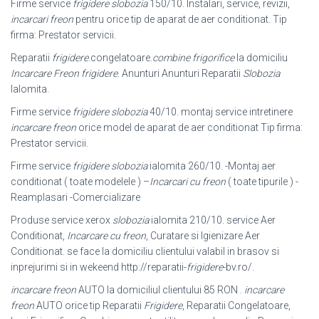
Firme service
frigidere slobozia
150/10. Instalari, service, revizii,
incarcari freon
pentru orice tip de aparat de aer conditionat. Tip
firma: Prestator servicii.
Reparatii
frigidere
.congelatoare.
combine frigorifice
la domiciliu
Incarcare Freon frigidere
. Anunturi Anunturi Reparatii
Slobozia
Ialomita.
Firme service
frigidere slobozia
40/10. montaj service intretinere
incarcare freon
orice model de aparat de aer conditionat Tip firma:
Prestator servicii.
Firme service
frigidere slobozia
ialomita 260/10. -Montaj aer
conditionat ( toate modelele ) –
Incarcari cu freon
( toate tipurile ) -
Reamplasari -Comercializare
Produse service xerox
slobozia
ialomita 210/10. service Aer
Conditionat,
Incarcare cu freon
, Curatare si Igienizare Aer
Conditionat. se face la domiciliu clientului valabil in brasov si
inprejurimi si in wekeend http://reparatii-
frigidere
-bv.
ro/.
incarcare freon
AUTO la domiciliul clientului 85 RON .
incarcare
freon
AUTO orice tip Reparatii
Frigidere
, Reparatii Congelatoare,