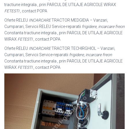
tractiune integrala , prin PARCUL DE UTILAJE AGRICOLE WIRAX
FETESTI
, contact POPA
Oferte RELEU
INCARCARE
TRACTOR MEDGIDIA – Vanzari,
Cumparari, Servicii RELEU Service-reparatii
frigidere
,
incarcare freon
Constanta tractiune integrala , prin PARCUL DE UTILAJE AGRICOLE
WIRAX
FETESTI
, contact POPA
Oferte RELEU
INCARCARE
TRACTOR TECHIRGHIOL – Vanzari,
Cumparari, Servicii Service-reparatii
frigidere
,
incarcare freon
Constanta tractiune integrala , prin PARCUL DE UTILAJE AGRICOLE
WIRAX
FETESTI
, contact POPA