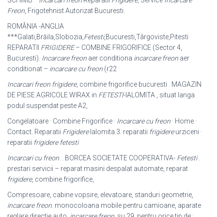
SCHIMB *
Incarcari freon
Reparatii
Frigidere
, Service
Incarcare
Freon
, Frigotehnist Autorizat Bucuresti.
ROMÂNIA -ANGLIA
***Galati,Brăila,Slobozia,
Fetesti
,Bucuresti,Târgoviste,Pitesti
REPARATII
FRIGIDERE
– COMBINE FRIGORIFICE (Sector 4,
Bucuresti).
Incarcare freon
aer conditiona
incarcare freon
aer
conditionat –
incarcare cu freon
(r22
Incarcari freon frigidere
, combine frigorifice bucuresti . MAGAZIN
DE PIESE AGRICOLE WIRAX in
FETESTI
-IALOMITA , situat langa
podul suspendat peste A2,
Congelatoare · Combine Frigorifice ·
Incarcare cu freon
· Home ·
Contact. Reparatii
Frigidere
Ialomita 3. reparatii
frigidere
urziceni ·
reparatii
frigidere fetesti
Incarcari cu freon
. . BORCEA SOCIETATE COOPERATIVA-
Fetesti
.
prestari servicii – reparat masini despalat automate, reparat
frigidere
, combine frigorifice,
Compresoare, cabine vopsire, elevatoare, standuri geometrie,
incarcare freon
. monocoloana mobile pentru camioane, aparate
reglare directie auto,
incarcare freon
, su 29. pentru orice tip de :