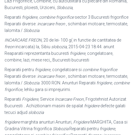
Lazi Frigorifice, Combine, cu autoutilitara cu plecare din Romania,
Bucuresti, ploiesti, Urziceni,
Slobozia
,
Reparatii
frigidere
,
combine frigorifice
sector 3 Bucuresti frigorifice
Reparatii diverse :
incarcare freon
, schimbari motoare, termostate,
Ialomita /
Slobozia
.
INCARCARE FREON
, 20 de lei- 100 g( in functie de cantitatea de
freon
incarcata
) la, Sibiu
slobozia
, 2015-04-23 18:44. anunt
Reaparatii reprezentanta bucuresti
frigidere
, congelatoare,
combine, lazi, mese reci,, Bucuresti bucuresti
Reparatii pentru
frigidere
, congelatoare si
combine frigorifice
Reparatii diverse :
incarcare freon
, schimbari motoare, termostate,
Ialomita /
Slobozia
. 3000 RON. Anunturi Reparatii
frigidere
,
combine
frigorifice
, lehliu gara si imprejurimi.
Reparatii
Frigidere
, Service
Incarcare Freon
, Frigotehnist Autorizat
Bucuresti .. Achizitionam masini de spalat
frigidere
defecte galati
tecuci adjud
slobozia
frigidere
marghita anunturi Anunturi,
Frigidere
MARGHITA, Casa si
Gradina Vitrina frigorifica
Slobozia
Reparatii pentru
frigidere
,