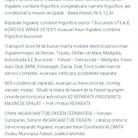
frigidere
, combine frigorifice, congelatoare, camere frigorifice, aer
conditionat si masini de spalat. . Aleea
Fetesti
, Nr 6-12, bl
.
Reparatii
frigidere
, combine frigorifice sector 1 Bucuresti UTILAJE
AGRICOLE WIRAX-
FETESTI
Incarcari freon frigidere
, combine
frigorifice bucuresti.
Transport orice fel de bunuri marfa mobilier electrocasnice mari
frigidere
mașini de Aliman, Topalu, Stefan cel Mare, Medgidia,
Autostrada A2, Bucuresti –
Fetesti
– Cernavoda – Medgidia.
Freon
auto Opel, BMW, Volswagen, Dacia, Seat, Ford, toate marcile
servicii complete:
incarcare
, verificare, posibilitate reparatie.
AER conditionat, reparatii,
incarcari cu freon
orice tip, montaj,
vanzari, mutari . Situati la statia de taxare de la
Fetesti
ajungem
oriunde pe tronsonul autostrazii A2 REPARATII
FRIGIDERE
SI
MASINI DE SPALAT – Pret | Preturi REPARATII
Oferte
INCARCARE
TUB OXIGEN CERNAVODA – Vanzari,
Cumparari, Servicii
INCARCARE
TUB OXIGEN – catalog online si
Service-reparatii
frigidere
,
incarcare freon
Constanta IALOMITA
Ovidiu, Municipiul
Fetesti
, Judetul Ialomita.