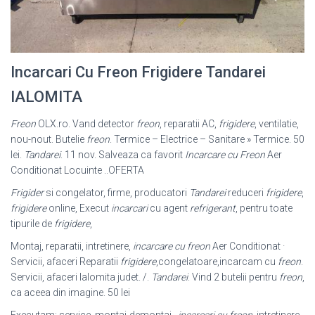
Incarcari Cu Freon Frigidere Tandarei
IALOMITA
Freon
OLX.ro. Vand detector
freon
, reparatii AC,
frigidere
, ventilatie,
nou-nout. Butelie
freon
. Termice – Electrice – Sanitare » Termice. 50
lei.
Tandarei
. 11 nov. Salveaza ca favorit
Incarcare cu Freon
Aer
Conditionat Locuinte ..OFERTA
Frigider
si congelator, firme, producatori
Tandarei
reduceri
frigidere
,
frigidere
online, Execut
incarcari
cu agent
refrigerant
, pentru toate
tipurile de
frigidere
,
Montaj, reparatii, intretinere,
incarcare cu freon
Aer Conditionat ·
Servicii, afaceri Reparatii
frigidere
,congelatoare,incarcam cu
freon
.
Servicii, afaceri Ialomita judet. /.
Tandarei
. Vind 2 butelii pentru
freon
,
ca aceea din imagine. 50 lei
Executam: service, montaj-demontaj ,
incarcari cu freon
, intretinere