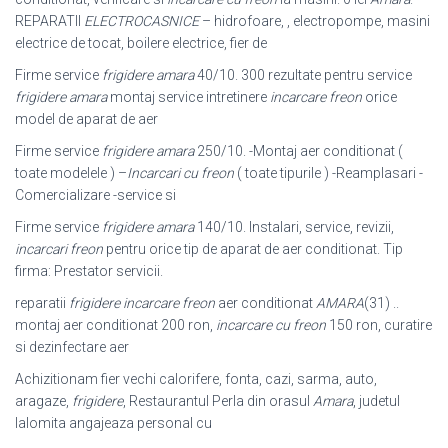
REPARATII
ELECTROCASNICE
– hidrofoare, , electropompe, masini
electrice de tocat, boilere electrice, fier de
Firme service
frigidere amara
40/10. 300 rezultate pentru service
frigidere amara
montaj service intretinere
incarcare freon
orice
model de aparat de aer
Firme service
frigidere amara
250/10. -Montaj aer conditionat (
toate modelele ) –
Incarcari cu freon
( toate tipurile ) -Reamplasari -
Comercializare -service si
Firme service
frigidere amara
140/10. Instalari, service, revizii,
incarcari freon
pentru orice tip de aparat de aer conditionat. Tip
firma: Prestator servicii.
reparatii
frigidere incarcare freon
aer conditionat
AMARA
(31) ..
montaj aer conditionat 200 ron,
incarcare cu freon
150 ron, curatire
si dezinfectare aer
Achizitionam fier vechi calorifere, fonta, cazi, sarma, auto,
aragaze,
frigidere
, Restaurantul Perla din orasul
Amara
, judetul
Ialomita angajeaza personal cu