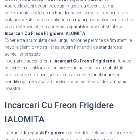
Aparatele electrocasnice de tip Frigider au devenit tot mai
performante, astfel ca un Frigider necesita multa experienta si o
colaborare stransa si continuua cu marii producatori pentru a fi la
zi cu toate noutatile in domeniul reparatiilor si al substitutelor.
Incarcari Cu Freon Frigidere IALOMITA
Experienta acumulata de-a lungul anilor ne permite sa fim atenti la
nevoile clientilor nostrii si sa putem fi mandrii de standardele
serviciilor prestate.
Tocmai de aceea oferim
Incarcari Cu Freon Frigidere
in functie
de cererea clientilor, atat cu piese originale cat si cu substitute,
acolo unde este cazul si nu afecteaza deloc functionarea in
conditii optime a aparatului electrocasnic reparat de compania
noastra.
Incarcari Cu Freon Frigidere
IALOMITA
Lucrarile de reparatii
Frigidere
, atat modelele clasice cat si cele de
tip no-frost se executa cu materiale si utilaje moderne si