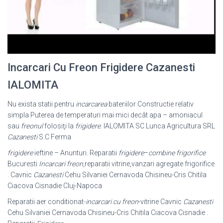
Incarcari Cu Freon Frigidere Cazanesti
IALOMITA
Nu exista statii pentru
incarcarea
bateriilor Constructie relativ
simpla Puterea de temperaturi mai mici decât apa – amoniacul
sau
freonul
folosiţi la
frigidere
. IALOMITA SC Lunca Agricultura SRL
Cazanesti
S.C Ferma
frigidere
ieftine – Anunturi. Reparatii
frigidere
–
combine frigorifice
Bucuresti
Incarcari freon
,reparatii vitrine,vanzari agregate frigorifice
. Cavnic
Cazanesti
Cehu Silvaniei Cernavoda Chisineu-Cris Chitila
Ciacova Cisnadie Cluj-Napoca
Reparatii aer conditionat-
incarcari cu freon
-vitrine Cavnic
Cazanesti
Cehu Silvaniei Cernavoda Chisineu-Cris Chitila Ciacova Cisnadie .