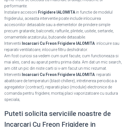
performante.
Instalare accesorii
Frigidere IALOMITA
in functie de modelul
frigiderului, aceasta interventie poate include inlocuirea
accesoriilor detasabile sau a elementelor de prindere simple
precum gratarele, balconetii, rafturile, plintele, usitele, sertarele,
ornamentele arzatorului, butoanele detasabile.
Interventii
Incarcari Cu Freon Frigidere IALOMITA
: inlocuire sau
reparatii ventilatoare; inlocuire filtru deshidrator.
Am fost curiosi sa vedem cum sunt facute, cum functioneaza si
mai ales, cand au aparut pentru prima data. Am dat un mic search,
am citit un pic din niste carti si v-am facut un mic rezumat.
Interventii
Incarcari Cu Freon Frigidere IALOMITA
: reparatii
abatitoare de temperaturi (blast-chillere); intretinerea periodica a
agregatelor (contract); reparatii placi (module) electronice de
comanda pentru frigidere; montaj placi vaporizatoare cu sudura
speciala;
Puteti solicita serviciile noastre de
Incarcari Cu Freon Frigidere in