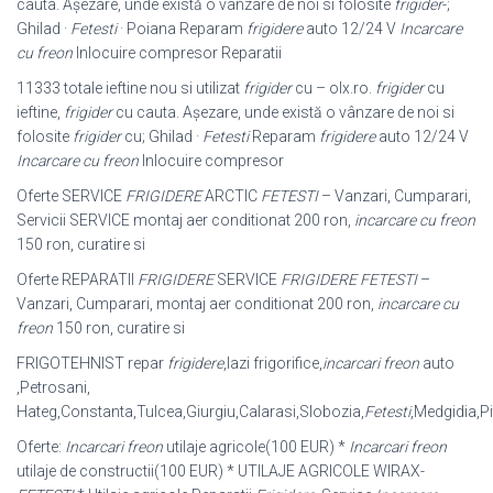
cauta. Așezare, unde există o vânzare de noi si folosite
frigider
-;
Ghilad ·
Fetesti
· Poiana Reparam
frigidere
auto 12/24 V
Incarcare
cu freon
Inlocuire compresor Reparatii
11333 totale ieftine nou si utilizat
frigider
cu – olx.ro.
frigider
cu
ieftine,
frigider
cu cauta. Așezare, unde există o vânzare de noi si
folosite
frigider
cu; Ghilad ·
Fetesti
Reparam
frigidere
auto 12/24 V
Incarcare cu freon
Inlocuire compresor
Oferte SERVICE
FRIGIDERE
ARCTIC
FETESTI
– Vanzari, Cumparari,
Servicii SERVICE montaj aer conditionat 200 ron,
incarcare cu freon
150 ron, curatire si
Oferte REPARATII
FRIGIDERE
SERVICE
FRIGIDERE FETESTI
–
Vanzari, Cumparari, montaj aer conditionat 200 ron,
incarcare cu
freon
150 ron, curatire si
FRIGOTEHNIST repar
frigidere
,lazi frigorifice,
incarcari freon
auto
,Petrosani,
Hateg,Constanta,Tulcea,Giurgiu,Calarasi,Slobozia,
Fetesti
,Medgidia,Pi
Oferte:
Incarcari freon
utilaje agricole(100 EUR) *
Incarcari freon
utilaje de constructii(100 EUR) * UTILAJE AGRICOLE WIRAX-