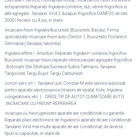
echipamente Reparatii
frigidere
-combine, lazi, vitrine frigorifice si
alte agregate.
Tandarei
. Vind 2 dulapuri frigorifice DANFOS de cite
2000 l fiecare, cu 4 usi, in stare
Incarcare freon frigidere
Bucuresti (Bucuresti, Bacau). Firma
specializata
Incarcare freon
auto (Sector 1, Bucuresti) Florarie in
Germania (
Tandarei
, Ialomita).
frigidere
ieftine – Anunturi. Reparatii
frigidere
–
combine frigorifice
Bucuresti
Incarcari freon
,reparatii vitrine,vanzari agregate frigorifice
. Botosani Stei Strehaia Suceava Sulina Talmaciu
Tandarei
Targoviste Targu Bujor Targu Carbunesti
corion serv srl –
Tandarei
| jud. Constar-M este service autorizat
pentru aparate
electrocasnice
(masini de spalat, hote,
frigidere
,
congelatoare, etc. ). . ORICE TIP DE AUTO* CLIMATIZARE AUTO
:
INCARCARE CU FREON
* REPARAREA
incarcare cu freon
,igenizare aparate aer conditionat cu garantie
Reparatii placi electronice de
frigidere
si aparate de aer conditionat
Tandarei
. Vind mai multe aparate de aer conditionat, de diverse
tipuri si capacitati, in stare de