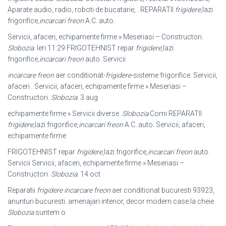
Aparate audio, radio, roboti de bucatarie, . REPARATII
frigidere
,lazi
frigorifice,
incarcari freon
A.C. auto.
Servicii, afaceri, echipamente firme » Meseriasi – Constructori.
Slobozia
. Ieri 11:
29 FRIGOTEHNIST repar
frigidere
,lazi
frigorifice,
incarcari freon
auto. Servicii
incarcare freon
aer conditionat-
frigidere
-sisteme frigorifice. Servicii,
afaceri . Servicii, afaceri, echipamente firme » Meseriasi –
Constructori.
Slobozia
. 3 aug
echipamente firme » Servicii diverse.
Slobozia
Corni REPARATII
frigidere
,
lazi frigorifice,
incarcari freon
A.C. auto. Servicii, afaceri,
echipamente firme
FRIGOTEHNIST repar
frigidere
,lazi frigorifice,
incarcari freon
auto.
Servicii Servicii, afaceri, echipamente firme » Meseriasi –
Constructori.
Slobozia
. 14 oct
Reparatii
frigidere incarcare freon
aer conditionat bucuresti 93923,
anunturi bucuresti. amenajari interior, decor modern case la cheie
Slobozia
suntem o