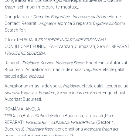
congelatoare si
combine frigorifice
Reparatii diverse :
incarcare
freon
, schimbari motoare, termostate,.
Congelatoare ·
Combine Frigorifice
·
Incarcare cu freon
· Home ·
Contact. Reparatii
Frigidere
Ialomita 3 reparatii
frigidere slobozia
.
Search for:
Oferte REPARATII
FRIGIDERE INCARCARE FREON
AER
CONDITIONAT FUNDULEA – Vanzari, Cumparari, Servicii REPARATII
FRIGIDERE
SLOBOZIA
.
Reparatii
Frigidere
, Service
Incarcare Freon
, Frigotehnist Autorizat
Bucuresti . Achizitionam masini de spalat
frigidere
defecte galati
tecuci adjud
slobozia
Achizitionam masini de spalat
frigidere
defecte galati tecuci adjud
slobozia
Reparatii
Frigidere
, Service
Incarcare Freon
, Frigotehnist
Autorizat Bucuresti.
ROMÂNIA -ANGLIA
***Galati,Brăila,
Slobozia
,Fetesti,Bucuresti,Târgoviste,Pitesti
REPARATII
FRIGIDERE
–
COMBINE FRIGORIFICE
(Sector 4,
Bucuresti).
Incarcare freon
aer conditiona
incarcare freon
aer
conditionat –
incarcare cu freon
(r22