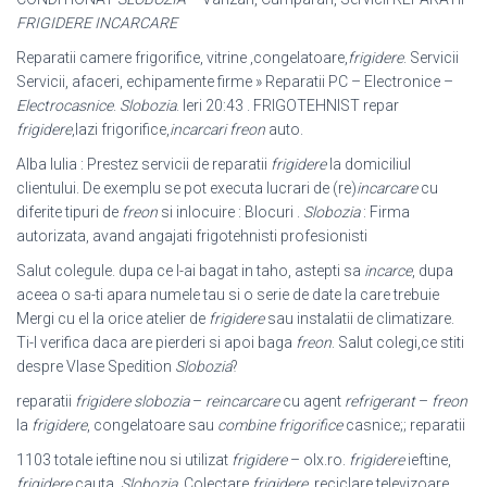
FRIGIDERE INCARCARE
Reparatii camere frigorifice, vitrine ,congelatoare,
frigidere
. Servicii
Servicii, afaceri, echipamente firme » Reparatii PC – Electronice –
Electrocasnice
.
Slobozia
. Ieri 20:43 . FRIGOTEHNIST repar
frigidere
,lazi frigorifice,
incarcari freon
auto.
Alba Iulia : Prestez servicii de reparatii
frigidere
la domiciliul
clientului. De exemplu se pot executa lucrari de (re)
incarcare
cu
diferite tipuri de
freon
si inlocuire : Blocuri .
Slobozia
: Firma
autorizata, avand angajati frigotehnisti profesionisti
Salut colegule. dupa ce l-ai bagat in taho, astepti sa
incarce
, dupa
aceea o sa-ti apara numele tau si o serie de date la care trebuie
Mergi cu el la orice atelier de
frigidere
sau instalatii de climatizare.
Ti-l verifica daca are pierderi si apoi baga
freon
. Salut colegi,ce stiti
despre Vlase Spedition
Slobozia
?
reparatii
frigidere slobozia
–
reincarcare
cu agent
refrigerant
–
freon
la
frigidere
, congelatoare sau
combine frigorifice
casnice;; reparatii
1103 totale ieftine nou si utilizat
frigidere
– olx.ro.
frigidere
ieftine,
frigidere
cauta.
Slobozia
. Colectare
frigidere
, reciclare televizoare,