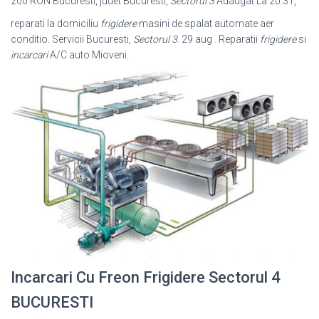
200 RON Bucuresti, judet Bucuresti,
Sectorul 3
Adaugat La 20:31,
reparati la domiciliu
frigidere
masini de spalat automate aer
conditio. Servicii Bucuresti,
Sectorul 3
. 29 aug . Reparatii
frigidere
si
incarcari
A/C auto Mioveni.
Incarcari Cu Freon Frigidere Sectorul 4
BUCURESTI