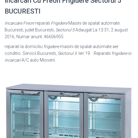
Incarcari Cu Freon Frigidere Sectorul 5
BUCURESTI
Incarcare Freon
reparati
Frigidere
Masini de spalat automate.
Bucuresti, judet Bucuresti,
Sectorul 5
Adaugat La 13:31, 2 august
2016, Numar anunt: 46606955
reparati la domiciliu
frigidere
masini de spalat automate aer
conditio. Servicii Bucuresti,
Sectorul 5
. Ieri 19: . Reparatii
frigidere
si
incarcari
A/C auto Mioveni.