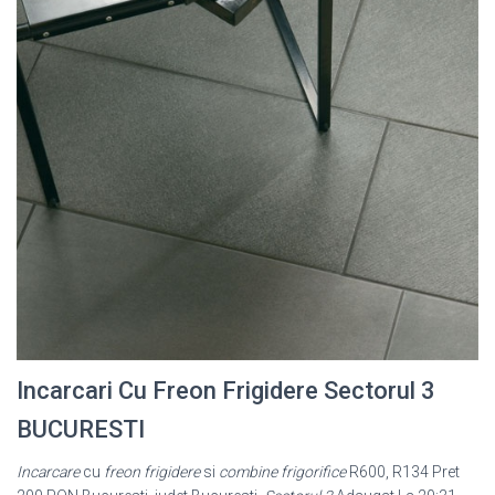
Incarcari Cu Freon Frigidere Sectorul 3
BUCURESTI
Incarcare
cu
freon frigidere
si
combine frigorifice
R600, R134 Pret