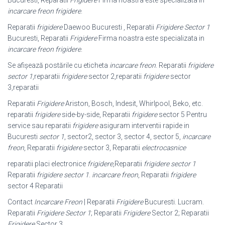
Bucuresti, Reparatii
Frigidere
Firma noastra este specializata in
incarcare freon frigidere
.
Reparatii
frigidere
Daewoo Bucuresti , Reparatii
Frigidere Sector 1
Bucuresti, Reparatii
Frigidere
Firma noastra este specializata in
incarcare freon frigidere
.
Se afișează postările cu eticheta
incarcare freon
. Reparatii
frigidere
sector 1
,
reparatii
frigidere
sector 2,reparatii
frigidere
sector
3,reparatii
Reparatii
Frigidere
Ariston, Bosch, Indesit, Whirlpool, Beko, etc.
reparatii
frigidere
side-by-side, Reparatii
frigidere
sector 5 Pentru
service sau reparatii
frigidere
asiguram interventii rapide in
Bucuresti
sector 1
, sector2, sector 3, sector 4, sector 5,
incarcare
freon
, Reparatii
frigidere
sector 3, Reparatii
electrocasnice
reparatii placi electronice
frigidere
,Reparatii
frigidere sector 1
Reparatii
frigidere sector 1
.
incarcare freon
, Reparatii
frigidere
sector 4 Reparatii
Contact
Incarcare Freon
| Reparatii
Frigidere
Bucuresti. Lucram.
Reparatii
Frigidere Sector 1
; Reparatii
Frigidere
Sector 2; Reparatii
Frigidere
Sector 3