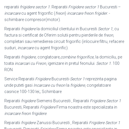
reparatii
frigidere sector 1
. Reparatii
Frigidere sector 1
Bucuresti –
incarcare
cu agent frigorific (
freon
)
incarcare freon frigider
. -
schimbare compresor(motor).
Reparatii
frigidere
la domiciliul clientului in Bucuresti
Sector 1
, cu
factura si certificat de Oferim solutii pentru pierderile de
freon
,
completari sau remedierea circuit frigorific (inlocuire filtru, refacere
suduri,
incarcare
cu agent frigorific).
Reparatii
frigidere
, conglatoare,
combine frigorifice
, la domiciliu, pe
toata
incarcari cu Freon
, igenizare in pretul feonului.
Sector 1
. 100
RON
Service Reparatii
Frigidere
Bucuresti-
Sector 1
reprezinta pagina
unde puteti gasi
Incarcare cu freon
la
frigidere
, congelatoare
casnice 100-130 lei;; Schimbare
Reparatii
frigidere
Siemens Bucuresti , Reparatii
Frigidere Sector 1
Bucuresti, Reparatii
Frigidere
Firma noastra este specializata in
incarcare freon frigidere
.
Reparatii
frigidere
Zanussi Bucuresti , Reparatii
Frigidere Sector 1