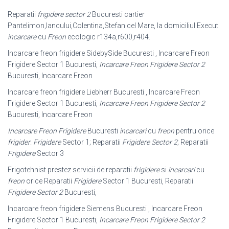
Reparatii
frigidere sector 2
Bucuresti cartier
Pantelimon,Iancului,Colentina,Stefan cel Mare, la domiciliul Execut
incarcare
cu
Freon
ecologic r134a,r600,r404.
Incarcare freon frigidere SidebySide Bucuresti , Incarcare Freon
Frigidere Sector 1 Bucuresti,
Incarcare Freon Frigidere Sector 2
Bucuresti, Incarcare Freon
Incarcare freon frigidere Liebherr Bucuresti , Incarcare Freon
Frigidere Sector 1 Bucuresti,
Incarcare Freon Frigidere Sector 2
Bucuresti, Incarcare Freon
Incarcare Freon Frigidere
Bucuresti
incarcari
cu
freon
pentru orice
frigider
.
Frigidere
Sector 1; Reparatii
Frigidere Sector 2
; Reparatii
Frigidere
Sector 3
Frigotehnist prestez servicii de reparatii
frigidere
si
incarcari
cu
freon
orice Reparatii
Frigidere
Sector 1 Bucuresti, Reparatii
Frigidere Sector 2
Bucuresti,
Incarcare freon frigidere Siemens Bucuresti , Incarcare Freon
Frigidere Sector 1 Bucuresti,
Incarcare Freon Frigidere Sector 2