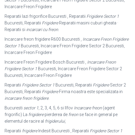
Sector 1
Bucuresti, Incarcare Freon Frigidere Sector 2 Bucuresti,
Incarcare Freon Frigidere
Reparatii lazi frigorifice Bucuresti , Reparatii
Frigidere Sector 1
Bucuresti, Reparatii
Frigidere
Reparatii masini cuburi gheata ·
Reparatii si
incarcari cu freon
.
Incarcare freon frigidere R600 Bucuresti ,
Incarcare Freon Frigidere
Sector 1
Bucuresti, Incarcare Freon Frigidere Sector 2 Bucuresti,
Incarcare Freon Frigidere
Incarcare Freon Frigidere Bosch Bucuresti ,
Incarcare Freon
Frigidere Sector 1
Bucuresti, Incarcare Freon Frigidere Sector 2
Bucuresti, Incarcare Freon Frigidere
Reparatii
Frigidere Sector 1
Bucuresti, Reparatii
Frigidere
Sector 2
Bucuresti, Reparatii
Frigidere
Firma noastra este specializata in
incarcare freon frigidere
.
Bucuresti
sector 1
, 2, 3, 4, 5, 6 si Ilfov
Incarcare freon
(agent
frigorific) La
frigidere
pierderea de
freon
se face in general pe
elementul de racire al
frigiderului
,
Reparatii
frigidere
Indesit Bucuresti , Reparatii
Frigidere Sector 1