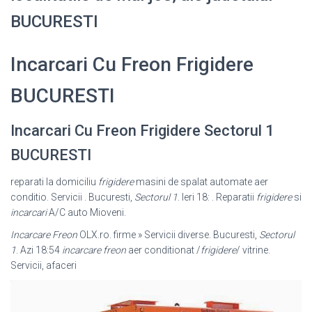
BUCURESTI
Incarcari Cu Freon Frigidere
BUCURESTI
Incarcari Cu Freon Frigidere Sectorul 1
BUCURESTI
reparati la domiciliu
frigidere
masini de spalat automate aer
conditio. Servicii . Bucuresti,
Sectorul 1
. Ieri 18: . Reparatii
frigidere
si
incarcari
A/C auto Mioveni.
Incarcare Freon
OLX.ro. firme » Servicii diverse. Bucuresti,
Sectorul
1
. Azi 18:
54
incarcare freon
aer conditionat /
frigidere
/ vitrine.
Servicii, afaceri