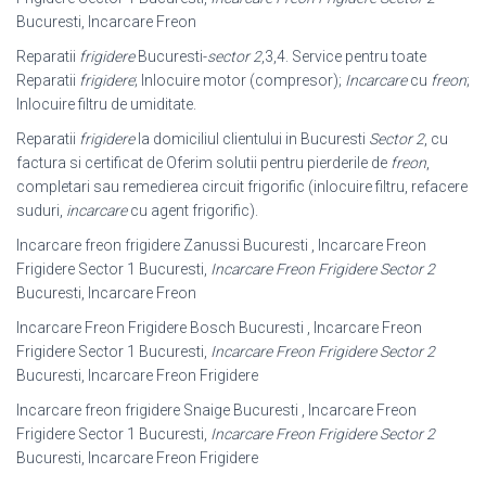
Bucuresti, Incarcare Freon
Reparatii
frigidere
Bucuresti-
sector 2
,3,4. Service pentru toate
Reparatii
frigidere
; Inlocuire motor (compresor);
Incarcare
cu
freon
;
Inlocuire filtru de umiditate.
Reparatii
frigidere
la domiciliul clientului in Bucuresti
Sector 2
, cu
factura si certificat de Oferim solutii pentru pierderile de
freon
,
completari sau remedierea circuit frigorific (inlocuire filtru, refacere
suduri,
incarcare
cu agent frigorific).
Incarcare freon frigidere Zanussi Bucuresti , Incarcare Freon
Frigidere Sector 1 Bucuresti,
Incarcare Freon Frigidere Sector 2
Bucuresti, Incarcare Freon
Incarcare Freon Frigidere Bosch Bucuresti , Incarcare Freon
Frigidere Sector 1 Bucuresti,
Incarcare Freon Frigidere Sector 2
Bucuresti, Incarcare Freon Frigidere
Incarcare freon frigidere Snaige Bucuresti , Incarcare Freon
Frigidere Sector 1 Bucuresti,
Incarcare Freon Frigidere Sector 2
Bucuresti, Incarcare Freon Frigidere