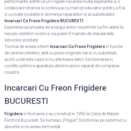
performante, astfel ca un Frigider necesita multa experienta si o
colaborare stransa si continuua cu marii producatori pentru a fi la
zi cu toate noutatile in domeniul reparatiilor si al substitutelor.
Incarcari Cu Freon Frigidere BUCURESTI
Experienta acumulata de-a lungul anilor ne permite sa fim atenti la
nevoile clientilor nostrii si sa putem fi mandrii de standardele
serviciilor prestate.
Tocmai de aceea oferim
Incarcari Cu Freon Frigidere
in functie
de cererea clientilor, atat cu piese originale cat si cu substitute,
acolo unde este cazul si nu afecteaza deloc functionarea in
conditii optime a aparatului electrocasnic reparat de compania
noastra.
Incarcari Cu Freon Frigidere
BUCURESTI
Frigidere
in Romania s-au construit in 1956 la Uzina de Masini
Electrice Bucuresti. Se numeau „Pinguin”,functionau pe sistemul cu
absortie si nu aveau termostat.