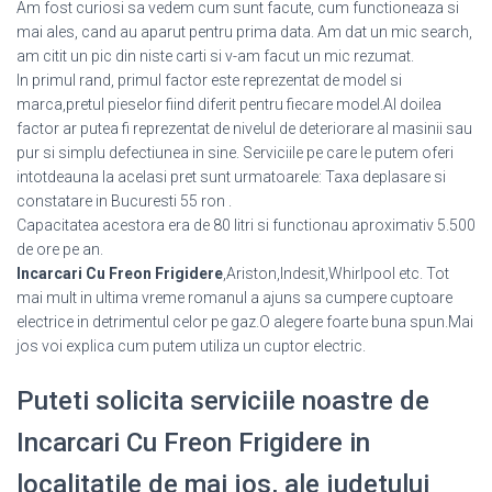
Am fost curiosi sa vedem cum sunt facute, cum functioneaza si
mai ales, cand au aparut pentru prima data. Am dat un mic search,
am citit un pic din niste carti si v-am facut un mic rezumat.
In primul rand, primul factor este reprezentat de model si
marca,pretul pieselor fiind diferit pentru fiecare model.Al doilea
factor ar putea fi reprezentat de nivelul de deteriorare al masinii sau
pur si simplu defectiunea in sine. Serviciile pe care le putem oferi
intotdeauna la acelasi pret sunt urmatoarele: Taxa deplasare si
constatare in Bucuresti 55 ron .
Capacitatea acestora era de 80 litri si functionau aproximativ 5.500
de ore pe an.
Incarcari Cu Freon Frigidere
,Ariston,Indesit,Whirlpool etc. Tot
mai mult in ultima vreme romanul a ajuns sa cumpere cuptoare
electrice in detrimentul celor pe gaz.O alegere foarte buna spun.Mai
jos voi explica cum putem utiliza un cuptor electric.
Puteti solicita serviciile noastre de
Incarcari Cu Freon Frigidere in
localitatile de mai jos, ale judetului