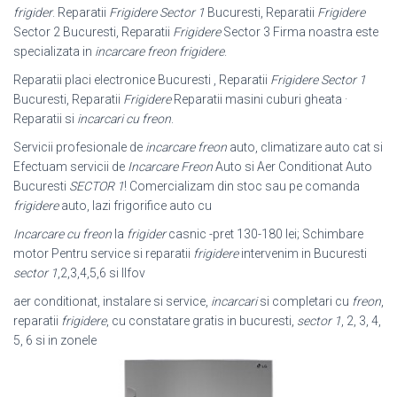
frigider
. Reparatii
Frigidere Sector 1
Bucuresti, Reparatii
Frigidere
Sector 2 Bucuresti, Reparatii
Frigidere
Sector 3 Firma noastra este
specializata in
incarcare freon frigidere
.
Reparatii placi electronice Bucuresti , Reparatii
Frigidere Sector 1
Bucuresti, Reparatii
Frigidere
Reparatii masini cuburi gheata ·
Reparatii si
incarcari cu freon
.
Servicii profesionale de
incarcare freon
auto, climatizare auto cat si
Efectuam servicii de
Incarcare Freon
Auto si Aer Conditionat Auto
Bucuresti
SECTOR 1
! Comercializam din stoc sau pe comanda
frigidere
auto, lazi frigorifice auto cu
Incarcare cu freon
la
frigider
casnic -pret 130-180 lei; Schimbare
motor Pentru service si reparatii
frigidere
intervenim in Bucuresti
sector 1
,2,3,4,5,6 si Ilfov
aer conditionat, instalare si service,
incarcari
si completari cu
freon
,
reparatii
frigidere
, cu constatare gratis in bucuresti,
sector 1
, 2, 3, 4,
5, 6 si in zonele