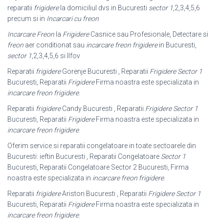
reparatii
frigidere
la domiciliul dvs in Bucuresti
sector 1
,2,3,4,5,6
precum si in
Incarcari cu freon
Incarcare Freon
la
Frigidere
Casnice sau Profesionale, Detectare si
freon
aer conditionat sau
incarcare freon frigidere
in Bucuresti,
sector 1
,2,3,4,5,6 si Ilfov
Reparatii
frigidere
Gorenje Bucuresti , Reparatii
Frigidere Sector 1
Bucuresti, Reparatii
Frigidere
Firma noastra este specializata in
incarcare freon frigidere
.
Reparatii
frigidere
Candy Bucuresti , Reparatii
Frigidere Sector 1
Bucuresti, Reparatii
Frigidere
Firma noastra este specializata in
incarcare freon frigidere
.
Oferim service si reparatii congelatoare in toate sectoarele din
Bucuresti: ieftin Bucuresti , Reparatii Congelatoare
Sector 1
Bucuresti, Reparatii Congelatoare Sector 2 Bucuresti, Firma
noastra este specializata in
incarcare freon frigidere
.
Reparatii
frigidere
Ariston Bucuresti , Reparatii
Frigidere Sector 1
Bucuresti, Reparatii
Frigidere
Firma noastra este specializata in
incarcare freon frigidere
.