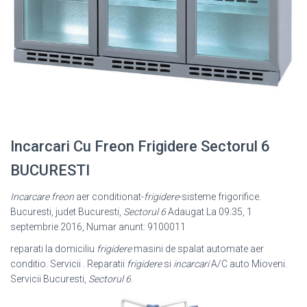
Incarcari Cu Freon Frigidere Sectorul 6
BUCURESTI
Incarcare freon
aer conditionat-
frigidere
-sisteme frigorifice.
Bucuresti, judet Bucuresti,
Sectorul 6
Adaugat La 09:35, 1
septembrie 2016, Numar anunt: 9100011
reparati la domiciliu
frigidere
masini de spalat automate aer
conditio. Servicii . Reparatii
frigidere
si
incarcari
A/C auto Mioveni.
Servicii Bucuresti,
Sectorul 6
.