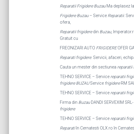
Reparatii Frigidere Buzau
Ma deplasez la 
Frigidere Buzau
– Service
Reparatii
. Ser
ofera,
Reparatii frigidere
din
Buzau
, Imperator.r
Gratuit cu
FREONIZARI AUTO
FRIGIDERE
OFER GA
Reparati frigidere
. Servicii, afaceri, ech
Cauta un mester din sectiunea
reparatii
TEHNO SERVICE – Service
reparatii frig
frigidere BUZAU
Service
frigidere
RM SAR
TEHNO SERVICE – Service
reparatii frig
Firma din
Buzau
DANDI SERVEXIM SRL
frigidere
TEHNO SERVICE – Service
reparatii frig
Reparati
în Cernatesti OLX.ro în Cernatest