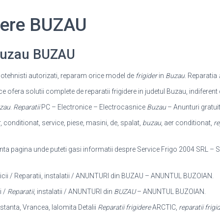
idere BUZAU
 Buzau BUZAU
igotehnisti autorizati, reparam orice model de
frigider
in
Buzau
. Reparatia
ofera solutii complete de reparatii frigidere in judetul Buzau, indiferen
zau
.
Reparatii
PC – Electronice – Electrocasnice
Buzau
– Anunturi gratui
r, conditionat, service, piese, masini, de, spalat,
buzau
, aer conditionat,
re
nta pagina unde puteti gasi informatii despre Service Frigo 2004 SRL – S
vicii / Reparatii, instalatii / ANUNTURI din BUZAU – ANUNTUL BUZOIAN.
i /
Reparatii
, instalatii / ANUNTURI din
BUZAU
– ANUNTUL BUZOIAN.
nstanta, Vrancea, Ialomita Detalii
Reparatii frigidere
ARCTIC,
reparatii frigi