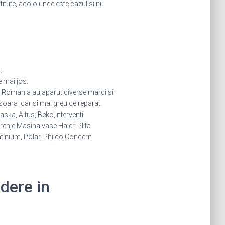
stitute, acolo unde este cazul si nu
:
e mai jos.
in Romania au aparut diverse marci si
oara ,dar si mai greu de reparat.
ska, Altus, Beko,Interventii
nje,Masina vase Haier, Plita
atinium, Polar, Philco,Concern
idere in