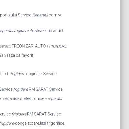
 portalului Service-
Reparatii
.com va
eparatii frigidere
Posteaza un anunt
arații
. FREONIZARI AUTO
FRIGIDERE
. Salveaza ca favorit
schimb
frigidere
originale. Service
Service
frigidere
RM SARAT Service
 mecanice si electronice –
reparatii
ervice
frigidere
RM SARAT Service
frigidere
-congelatoare,lazi frigorifice.