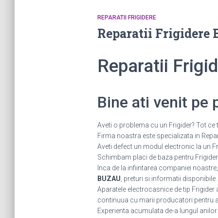
REPARATII FRIGIDERE
Reparatii Frigider
Reparatii Frig
Bine ati venit pe
Aveti o problema cu un Frigider? Tot ce t
Firma noastra este specializata in Reparat
Aveti defect un modul electronic la un
Schimbam placi de baza pentru Frigidere.
Inca de la infiintarea companiei noastre,
BUZAU
, preturi si informatii disponibile
Aparatele electrocasnice de tip Frigider
continuua cu marii producatori pentru a fi
Experienta acumulata de-a lungul anilor ne