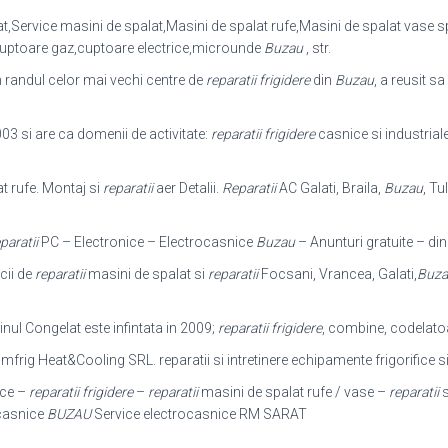
,Service masini de spalat,Masini de spalat rufe,Masini de spalat vase s
cuptoare gaz,cuptoare electrice,microunde
Buzau
, str.
 randul celor mai vechi centre de
reparatii frigidere
din
Buzau
, a reusit s
003 si are ca domenii de activitate:
reparatii frigidere
casnice si industrial
t rufe. Montaj si
reparatii
aer Detalii.
Reparatii
AC Galati, Braila,
Buzau
, Tu
paratii
PC – Electronice – Electrocasnice
Buzau
– Anunturi gratuite – din
cii de
reparatii
masini de spalat si
reparatii
Focsani, Vrancea, Galati,
Buza
inul Congelat este infintata in 2009;
reparatii frigidere
, combine, codelatoare
frig Heat&Cooling SRL. reparatii si intretinere echipamente frigorifice s
ice –
reparatii frigidere
–
reparatii
masini de spalat rufe / vase –
reparatii
s
ocasnice
BUZAU
Service electrocasnice RM SARAT