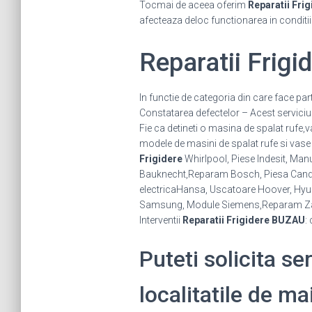
Tocmai de aceea oferim
Reparatii Frig
afecteaza deloc functionarea in conditi
Reparatii Frig
In functie de categoria din care face par
Constatarea defectelor – Acest serviciu se
Fie ca detineti o masina de spalat rufe,
modele de masini de spalat rufe si vase 
Frigidere
Whirlpool, Piese Indesit, Manu
Bauknecht,Reparam Bosch, Piesa Candy, 
electricaHansa, Uscatoare Hoover, Hyund
Samsung, Module Siemens,Reparam Za
Interventii
Reparatii Frigidere BUZAU
:
Puteti solicita se
localitatile de ma