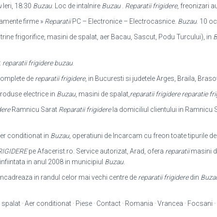
u
Ieri, 18:30
Buzau
. Loc de intalnire
Buzau
.
Reparatii frigidere
, freonizari 
ipamente firme »
Reparatii
PC – Electronice – Electrocasnice.
Buzau
. 10 oc
vitrine frigorifice, masini de spalat, aer Bacau, Sascut, Podu Turcului), in
B
:
reparatii frigidere buzau
.
 complete de
reparatii frigidere
, in Bucuresti si judetele Arges, Braila, Braso
roduse electrice in
Buzau
, masini de spalat,
reparatii frigidere reparatie fr
dere
Ramnicu Sarat
Reparatii frigidere
la domiciliul clientului in Ramnicu S
er conditionat in
Buzau
, operatiuni de Incarcam cu freon toate tipurile de
RIGIDERE
pe Afacerist.ro. Service autorizat, Arad, ofera
reparatii
masini de
nfiintata in anul 2008 in municipiul
Buzau
.
ncadreaza in randul celor mai vechi centre de
reparatii frigidere
din
Buza
 spalat · Aer conditionat · Piese · Contact · Romania · Vrancea · Focsani · 