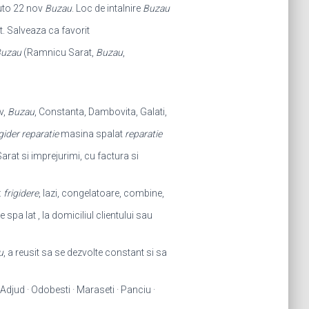
auto 22 nov
Buzau
. Loc de intalnire
Buzau
t. Salveaza ca favorit
uzau
(Ramnicu Sarat,
Buzau
,
v,
Buzau
, Constanta, Dambovita, Galati,
igider reparatie
masina spalat
reparatie
arat si imprejurimi, cu factura si
:
frigidere
, lazi, congelatoare, combine,
 spa lat , la domiciliul clientului sau
u
, a reusit sa se dezvolte constant si sa
Adjud · Odobesti · Maraseti · Panciu ·