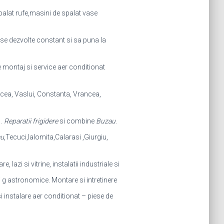
palat rufe,masini de spalat vase
a se dezvolte constant si sa puna la
e montaj si service aer conditionat
lcea, Vaslui, Constanta, Vrancea,
 .
Reparatii frigidere
si combine
Buzau
.
u
,Tecuci,Ialomita,Calarasi ,Giurgiu,
, lazi si vitrine, instalatii industriale si
i g astronomice. Montare si intretinere
i instalare aer conditionat – piese de