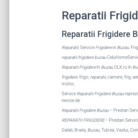
Reparatii Frig
Reparatii Frigidere
Reparatii
, Service
Frigidere
in
Buzau
. Fr
reparatii frigidere buzau
CeluHomeService 
Reparatii Frigidere
în
Buzau
OLX.ro în
Bu
frigidere
, frigo,
reparatii
, camere, frig, ae
motor,
Service
Reparatii Frigidere Buzau
reprezi
nevoie de:
Reparatii Frigidere Buzau
– Prestari Ser
REPARATII FRIGIDERE
– Prestari Servici
Galati, Braila,
Buzau
, Tulcea, Vaslui, Co