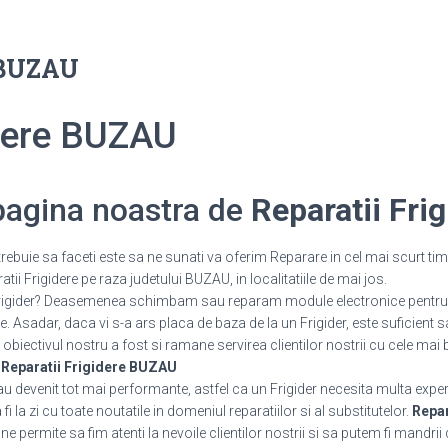
e BUZAU
idere BUZAU
 pagina noastra de
Reparatii Fri
rebuie sa faceti este sa ne sunati va oferim Reparare in cel mai scurt tim
ii Frigidere pe raza judetului BUZAU, in localitatiile de mai jos.
 Frigider? Deasemenea schimbam sau reparam module electronice pentru 
 Asadar, daca vi s-a ars placa de baza de la un Frigider, este suficient s
 obiectivul nostru a fost si ramane servirea clientilor nostrii cu cele mai 
.
Reparatii Frigidere BUZAU
 au devenit tot mai performante, astfel ca un Frigider necesita multa expe
 la zi cu toate noutatile in domeniul reparatiilor si al substitutelor.
Repar
 permite sa fim atenti la nevoile clientilor nostrii si sa putem fi mandrii 