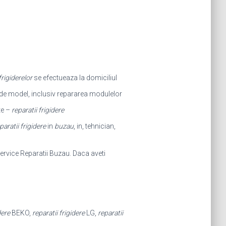
frigiderelor
se efectueaza la domiciliul
t de model, inclusiv repararea modulelor
te –
reparatii frigidere
paratii frigidere
in
buzau
, in, tehnician,
ervice Reparatii Buzau. Daca aveti
dere
BEKO,
reparatii frigidere
LG,
reparatii