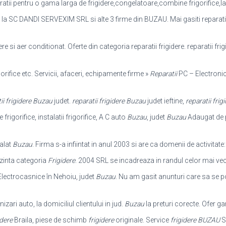
ratii pentru o gama larga de frigidere,
congelatoare,combine frigorifice,lazi
e la SC DANDI SERVEXIM SRL si alte 3 firme din BUZAU. Mai gasiti reparatii fr
dere si aer conditionat. Oferte din categoria reparatii frigidere. reparatii fr
gorifice etc. Servicii, afaceri, echipamente firme »
Reparatii
PC – Electronic
ii frigidere Buzau
judet.
reparatii frigidere Buzau
judet ieftine,
reparatii fri
igorifice, instalatii frigorifice, A C auto
Buzau
, judet
Buzau
Adaugat de p
alat
Buzau
. Firma s-a infiintat in anul 2003 si are ca domenii de activitate
zinta categoria
Frigidere
. 2004 SRL se incadreaza in randul celor mai ve
lectrocasnice în Nehoiu, judet
Buzau
. Nu am gasit anunturi care sa se p
izari auto, la domiciliul clientului in jud.
Buzau
la preturi corecte. Ofer ga
idere
Braila, piese de schimb
frigidere
originale. Service
frigidere BUZAU
S