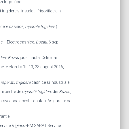
 frigorifice.
igidere si instalatii frigorifice din
igidere casnice,
reparatii frigidere
(
e – Electrocasnice.
Buzau
. 6 sep.
gidere Buzau
judet cauta. Cele mai
e telefon La 10:13, 23 august 2016,
:
reparatii frigidere
casnice si industriale
chi centre de
reparatii frigidere
din
Buzau
,
otriveasca acestei cautari. Asigura-te ca
rantie.
ervice
frigidere
RM SARAT Service