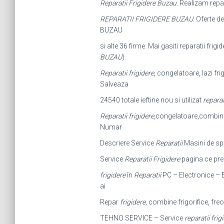
Reparatii Frigidere Buzau
. Realizam repa
REPARATII FRIGIDERE BUZAU
. Oferte d
BUZAU
si alte 36 firme. Mai gasiti reparatii frigi
BUZAU
).
Reparatii frigidere
, congelatoare, lazi fri
Salveaza
24540 totale ieftine nou si utilizat
reparat
Reparatii frigidere
,congelatoare,combine fr
Numar
Descriere Service
Reparatii
Masini de sp
Service
Reparatii Frigidere
pagina ce pre
frigidere
în
Reparatii
PC – Electronice – E
ai
Repar
frigidere
, combine frigorifice, freon
TEHNO SERVICE – Service
reparatii frig