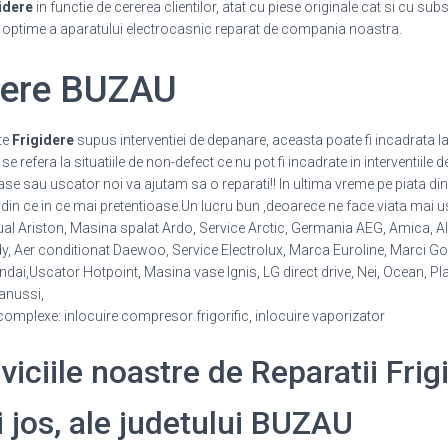
idere
in functie de cererea clientilor, atat cu piese originale cat si cu sub
i optime a aparatului electrocasnic reparat de compania noastra.
idere BUZAU
te
Frigidere
supus interventiei de depanare, aceasta poate fi incadrata la
 refera la situatiile de non-defect ce nu pot fi incadrate in interventiile d
vase sau uscator noi va ajutam sa o reparati!! In ultima vreme pe piata d
din ce in ce mai pretentioase.Un lucru bun ,deoarece ne face viata mai us
al Ariston, Masina spalat Ardo, Service Arctic, Germania AEG, Amica, Ala
Aer conditionat Daewoo, Service Electrolux, Marca Euroline, Marci Gore
ai,Uscator Hotpoint, Masina vase Ignis, LG direct drive, Nei, Ocean, Pl
nussi,
 complexe: inlocuire compresor frigorific, inlocuire vaporizator
rviciile noastre de Reparatii Frig
i jos, ale judetului BUZAU