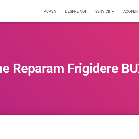
ACASA
DESPRE NOI
SERVICII
ACOPER
me Reparam Frigidere B