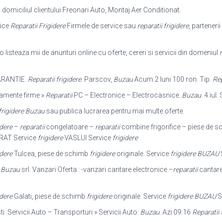
domiciliul clientului Freonari Auto, Montaj Aer Conditionat.
vice
Reparatii Frigidere
Firmele de service sau
reparatii frigidere
, partenerii
o listeaza mii de anunturi online cu oferte, cereri si servicii din domeniul
r
RANTIE.
Reparatii frigidere
. Parscov,
Buzau
Acum 2 luni 100 ron. Tip.
Rep
ipamente firme »
Reparatii
PC – Electronice – Electrocasnice.
Buzau
. 4 iul
 frigidere Buzau
sau publica lucrarea pentru mai multe oferte.
idere
–
reparatii
congelatoare –
reparatii
combine frigorifice – piese de 
AT Service
frigidere
VASLUI Service
frigidere
idere
Tulcea, piese de schimb
frigidere
originale. Service
frigidere BUZAU
-
Buzau
srl. Vanzari Oferta : -vanzari cantare electronice –
reparatii
cantare
idere
Galati, piese de schimb
frigidere
originale. Service
frigidere BUZAU
S
i. Servicii Auto – Transporturi » Servicii Auto.
Buzau
. Azi 09:16
Reparatii 