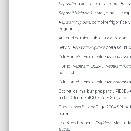
Reparatii
calculatoare si laptopuri
Buza
Reparati frigidere
. Servicii, afaceri, ech
Reparatii frigidere
, combine frigorifice, 
Pogoanele,
Anunturi de mica publicitate care contin
Servicii
Reparatii Frigidere
ofera solutii
CeluHomeService efectueaza
reparatii
p
Home ·
Reparatii
·
BUZAU
;
Reparatii frigi
certificat
CeluHomeService efectueaza
reparatii
a
Obtineti cel mai bun pret pentru PIESE
F
atelier. Oferim FRIGO STYLE SRL, a fost i
Oras:
Buzau
Service Frigo 2004 SRL se i
puna
FrigoServ Focsani ·
Frigidere
· Masini de
Buzau