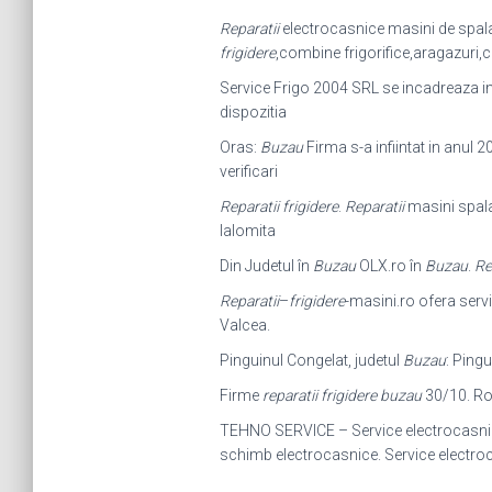
Reparatii
electrocasnice masini de spalat
frigidere
,
combine frigorifice,aragazuri,
Service Frigo 2004 SRL se incadreaza in
dispozitia
Oras:
Buzau
Firma s-a infiintat in anul 2
verificari
Reparatii frigidere
.
Reparatii
masini spala
Ialomita
Din Judetul în
Buzau
OLX.ro în
Buzau
.
Re
Reparatii
–
frigidere
-masini.ro ofera servi
Valcea.
Pinguinul Congelat, judetul
Buzau
: Pingu
Firme
reparatii frigidere buzau
30/10. Rom
TEHNO SERVICE – Service electrocasn
schimb electrocasnice. Service electr