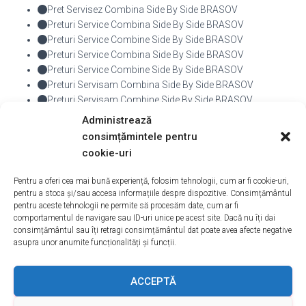
Pret Servisez Combina Side By Side BRASOV
Preturi Service Combina Side By Side BRASOV
Preturi Service Combine Side By Side BRASOV
Preturi Service Combina Side By Side BRASOV
Preturi Service Combine Side By Side BRASOV
Preturi Servisam Combina Side By Side BRASOV
Preturi Servisam Combine Side By Side BRASOV
Preturi Servisez Combina Side By Side BRASOV
Administrează
Preturi Servisez Combine Side By Side BRASOV
consimțămintele pentru
cookie-uri
De
admin
, Acum
10 ani
Pentru a oferi cea mai bună experiență, folosim tehnologii, cum ar fi cookie-uri,
pentru a stoca și/sau accesa informațiile despre dispozitive. Consimțământul
pentru aceste tehnologii ne permite să procesăm date, cum ar fi
comportamentul de navigare sau ID-uri unice pe acest site. Dacă nu îți dai
consimțământul sau îți retragi consimțământul dat poate avea afecte negative
asupra unor anumite funcționalități și funcții.
ACASA
DESPRE NOI
SERVICII
ACOPERIRE
ACCEPTĂ