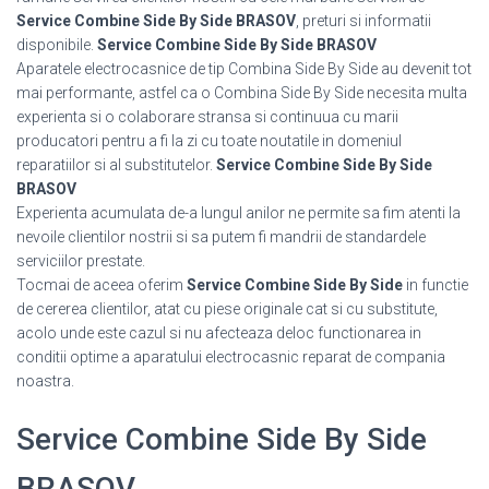
Service Combine Side By Side BRASOV
, preturi si informatii
disponibile.
Service Combine Side By Side BRASOV
Aparatele electrocasnice de tip Combina Side By Side au devenit tot
mai performante, astfel ca o Combina Side By Side necesita multa
experienta si o colaborare stransa si continuua cu marii
producatori pentru a fi la zi cu toate noutatile in domeniul
reparatiilor si al substitutelor.
Service Combine Side By Side
BRASOV
Experienta acumulata de-a lungul anilor ne permite sa fim atenti la
nevoile clientilor nostrii si sa putem fi mandrii de standardele
serviciilor prestate.
Tocmai de aceea oferim
Service Combine Side By Side
in functie
de cererea clientilor, atat cu piese originale cat si cu substitute,
acolo unde este cazul si nu afecteaza deloc functionarea in
conditii optime a aparatului electrocasnic reparat de compania
noastra.
Service Combine Side By Side
BRASOV