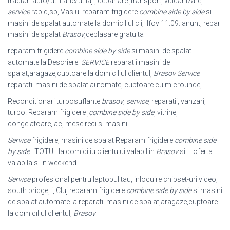
tractari auto/utilitarie/utilaj , depanare ,transport, vulcanizare,
service
rapid,sp, Vaslui reparam frigidere
combine side by side
si
masini de spalat automate la domiciliul cli, Ilfov 11:09. anunt, repar
masini de spalat
Brasov
,deplasare gratuita
reparam frigidere
combine side by side
si masini de spalat
automate la Descriere:
SERVICE
reparatii masini de
spalat,aragaze,cuptoare la domiciliul clientul,
Brasov
Service
–
reparatii masini de spalat automate, cuptoare cu microunde,
Reconditionari turbosuflante
brasov
,
service
, reparatii, vanzari,
turbo. Reparam frigidere ,
combine side by side
, vitrine,
congelatoare, ac, mese reci si masini
Service
frigidere, masini de spalat Reparam frigidere
combine side
by side
. TOTUL la domiciliu clientului valabil in
Brasov
si – oferta
valabila si in weekend.
Service
profesional pentru laptopul tau, inlocuire chipset-uri video,
south bridge, i
, Cluj reparam frigidere
combine side by side
si masini
de spalat automate la reparatii masini de spalat,aragaze,cuptoare
la domiciliul clientul,
Brasov