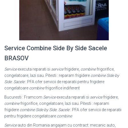
Service Combine Side By Side Sacele
BRASOV
Service
executa reparati si
service
frigidere,
combine
frigorifice,
congelatoare, lazi sau. Pitesti : reparam frigidere
combine Side by
Side
.
Sacele
: PFA ofer servicii de reparatii pentru frigidere
congelatoare
combine
frigorifice indiferent
Bucuresti : Framcom
Service
executa reparati si
service
frigidere,
combine
frigorifice, congelatoare, lazi sau. Pitesti : reparam
frigidere
combine Side by Side
.
Sacele
: PFA ofer servicii de reparatii
pentru frigidere congelatoare
combine
Service
auto din Romania angajam cu contract: mecanic auto,