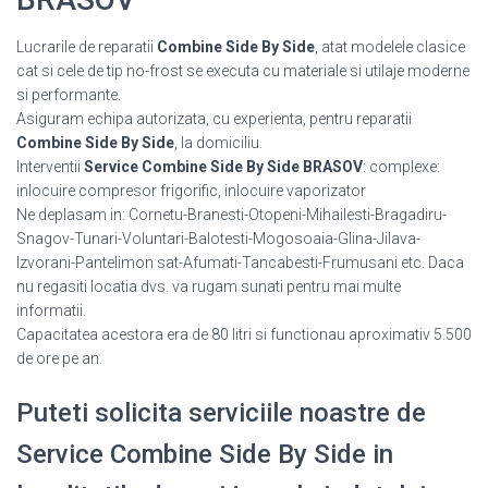
Lucrarile de reparatii
Combine Side By Side
, atat modelele clasice
cat si cele de tip no-frost se executa cu materiale si utilaje moderne
si performante.
Asiguram echipa autorizata, cu experienta, pentru reparatii
Combine Side By Side
, la domiciliu.
Interventii
Service Combine Side By Side BRASOV
: complexe:
inlocuire compresor frigorific, inlocuire vaporizator
Ne deplasam in: Cornetu-Branesti-Otopeni-Mihailesti-Bragadiru-
Snagov-Tunari-Voluntari-Balotesti-Mogosoaia-Glina-Jilava-
Izvorani-Pantelimon sat-Afumati-Tancabesti-Frumusani etc. Daca
nu regasiti locatia dvs. va rugam sunati pentru mai multe
informatii.
Capacitatea acestora era de 80 litri si functionau aproximativ 5.500
de ore pe an.
Puteti solicita serviciile noastre de
Service Combine Side By Side in