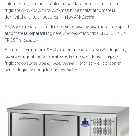
vulcanizator, electrician auto, cu sau fara experienta. reparam
frigidere
combine side by side
masini de spalat automate la
domiciliul clientului [bucuresti – ilfov AN/
Sacele
.
AN/
Sacele
reparam frigidere
combine side by side
masini de spalat
automate la Reparatii frigidere,
combine
frigorifice CLASICE, NON
FROST si
SIDE BY
Bucuresti : Framcom
Service
executa reparati si
service
frigidere,
combine
frigorifice, congelatoare, lazi model. . Pitesti : reparam
frigidere
combine Side by Side
.
Sacele
: .. ofer servicii de reparatii
pentru frigidere congelatoare
combine