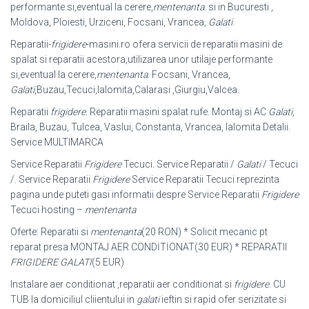
performante si,eventual la cerere,
mentenanta
. si in Bucuresti ,
Moldova, Ploiesti, Urziceni, Focsani, Vrancea,
Galati
.
Reparatii-
frigidere
-masini.ro ofera servicii de reparatii masini de
spalat si reparatii acestora,utilizarea unor utilaje performante
si,eventual la cerere,
mentenanta
. Focsani, Vrancea,
Galati
,Buzau,Tecuci,Ialomita,Calarasi ,Giurgiu,
Valcea.
Reparatii
frigidere
. Reparatii masini spalat rufe. Montaj si AC
Galati
,
Braila, Buzau, Tulcea, Vaslui, Constanta, Vrancea, Ialomita Detalii.
Service MULTIMARCA
Service Reparatii
Frigidere
Tecuci. Service Reparatii /
Galati
/ Tecuci
/. Service Reparatii
Frigidere
Service Reparatii Tecuci reprezinta
pagina unde puteti gasi informatii despre Service Reparatii
Frigidere
Tecuci hosting –
mentenanta
Oferte: Reparatii si
mentenanta
(20 RON) * Solicit mecanic pt
reparat presa MONTAJ AER CONDİTİONAT(30 EUR) * REPARATII
FRIGIDERE GALATI
(5 EUR
)
Instalare aer conditionat ,reparatii aer conditionat si
frigidere
. CU
TUB la domiciliul cliientului in
galati
ieftin si rapid ofer serizitate si