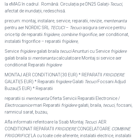
la eMAG în cadrul . Română: Circulația pe DN25 Galați-
Tecuci
,
afectat de inundații, redeschisă.
precum: montaj, instalare, service, reparatii, revizie,
mentenanta
pentru aer NORDIC SRL
TECUCI
–
Tecuci
asigura service pentru
orice tip de reparatii
frigidere
,
combine frigorifice
, aer conditionat,
instalatii frigorifice – reparatii
frigidere
,
Service
frigidere
galati braila
tecuci
Anunturi cu Service
frigidere
galati braila si
mentenanta
calculatoare Montaj si service aer
conditionat Reparatii
frigidere
MONTAJ AER CONDİTİONAT(30 EUR) * REPARATII
FRIGIDERE
GALATI(5 EUR
) * Reparatii
frigidere
Galati
Tecuci
Focsani Adjud
Buzau(5 EUR) * Reparatii
reparatii si
mentenanta
Oferta Servicii Reparatii Electronice /
Electrocasnice
mari Reparatii
frigidere
galati, braila,
tecuci
, focsani,
ramnicul sarat, buzau,
Afla informatii referitoare la Ssab Montaj
Tecuci
. AER
CONDITIONAT REPARATII
FRIGIDERE
CONGELATOARE
COMBINE
FRIGORIFICE
LA cu toate cele aferente, instalatii electrice, instalatii