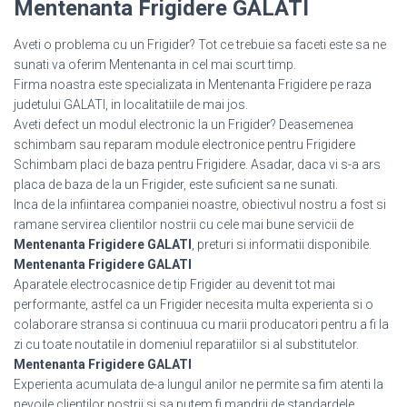
Mentenanta Frigidere GALATI
Aveti o problema cu un Frigider? Tot ce trebuie sa faceti este sa ne
sunati va oferim Mentenanta in cel mai scurt timp.
Firma noastra este specializata in Mentenanta Frigidere pe raza
judetului GALATI, in localitatiile de mai jos.
Aveti defect un modul electronic la un Frigider? Deasemenea
schimbam sau reparam module electronice pentru Frigidere
Schimbam placi de baza pentru Frigidere. Asadar, daca vi s-a ars
placa de baza de la un Frigider, este suficient sa ne sunati.
Inca de la infiintarea companiei noastre, obiectivul nostru a fost si
ramane servirea clientilor nostrii cu cele mai bune servicii de
Mentenanta Frigidere GALATI
, preturi si informatii disponibile.
Mentenanta Frigidere GALATI
Aparatele electrocasnice de tip Frigider au devenit tot mai
performante, astfel ca un Frigider necesita multa experienta si o
colaborare stransa si continuua cu marii producatori pentru a fi la
zi cu toate noutatile in domeniul reparatiilor si al substitutelor.
Mentenanta Frigidere GALATI
Experienta acumulata de-a lungul anilor ne permite sa fim atenti la
nevoile clientilor nostrii si sa putem fi mandrii de standardele