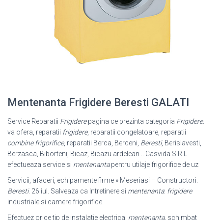
Mentenanta Frigidere Beresti GALATI
Service Reparatii
Frigidere
pagina ce prezinta categoria
Frigidere
.
va ofera, reparatii
frigidere
, reparatii congelatoare, reparatii
combine frigorifice
, reparatii Berca, Berceni,
Beresti
, Berislavesti,
Berzasca, Biborteni, Bicaz, Bicazu ardelean .. Casvida S.R.L
efectueaza service si
mentenanta
pentru utilaje frigorifice de uz
Servicii, afaceri, echipamente firme » Meseriasi – Constructori.
Beresti
. 26 iul. Salveaza ca Intretinere si
mentenanta
:
frigidere
industriale si camere frigorifice.
Efectuez orice tip de instalatie electrica,
mentenanta
, schimbat