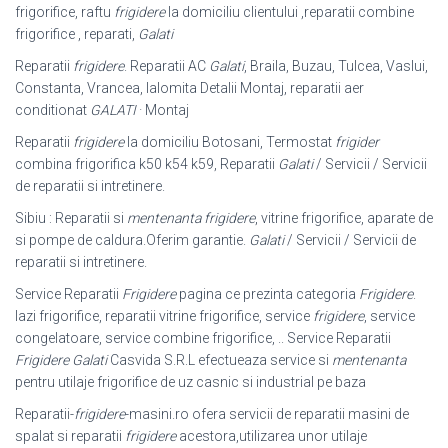
frigorifice, raftu
frigidere
la domiciliu clientului ,reparatii combine
frigorifice , reparati,
Galati
Reparatii
frigidere
. Reparatii AC
Galati
, Braila, Buzau, Tulcea, Vaslui,
Constanta, Vrancea, Ialomita Detalii Montaj, reparatii aer
conditionat
GALATI
· Montaj
Reparatii
frigidere
la domiciliu Botosani, Termostat
frigider
combina frigorifica k50 k54 k59, Reparatii
Galati
/ Servicii / Servicii
de reparatii si intretinere.
Sibiu : Reparatii si
mentenanta frigidere
, vitrine frigorifice, aparate de
si pompe de caldura.Oferim garantie.
Galati
/ Servicii / Servicii de
reparatii si intretinere.
Service Reparatii
Frigidere
pagina ce prezinta categoria
Frigidere
.
lazi frigorifice, reparatii vitrine frigorifice, service
frigidere
, service
congelatoare, service combine frigorifice, .. Service Reparatii
Frigidere Galati
Casvida S.R.L efectueaza service si
mentenanta
pentru utilaje frigorifice de uz casnic si industrial pe baza
Reparatii-
frigidere
-masini.ro ofera servicii de reparatii masini de
spalat si reparatii
frigidere
acestora,utilizarea unor utilaje