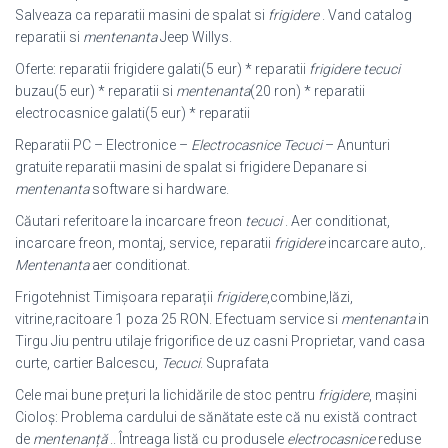
Salveaza ca reparatii masini de spalat si
frigidere
. Vand catalog
reparatii si
mentenanta
Jeep Willys.
Oferte: reparatii frigidere galati(5 eur) * reparatii
frigidere tecuci
buzau(5 eur) * reparatii si
mentenanta
(20 ron) * reparatii
electrocasnice galati(5 eur) * reparatii
Reparatii PC – Electronice –
Electrocasnice Tecuci
– Anunturi
gratuite reparatii masini de spalat si frigidere Depanare si
mentenanta
software si hardware.
Căutari referitoare la incarcare freon
tecuci
. Aer conditionat,
incarcare freon, montaj, service, reparatii
frigidere
incarcare auto,.
Mentenanta
aer conditionat.
Frigotehnist Timișoara reparații
frigidere
,combine,lăzi,
vitrine,racitoare 1 poza 25 RON. Efectuam service si
mentenanta
in
Tirgu Jiu pentru utilaje frigorifice de uz casni Proprietar, vand casa
curte, cartier Balcescu,
Tecuci
. Suprafata
Cele mai bune prețuri la lichidările de stoc pentru
frigidere
, mașini
Cioloş: Problema cardului de sănătate este că nu există contract
de
mentenanță
.. Întreaga listă cu produsele
electrocasnice
reduse