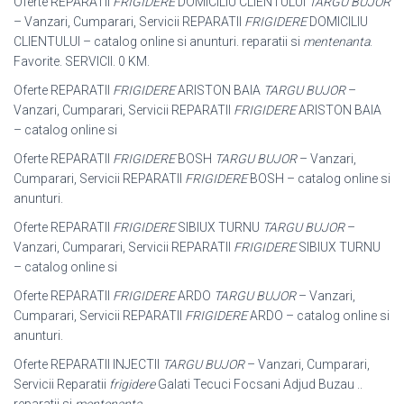
Oferte REPARATII
FRIGIDERE
DOMICILIU CLIENTULUI
TARGU BUJOR
– Vanzari, Cumparari, Servicii REPARATII
FRIGIDERE
DOMICILIU
CLIENTULUI – catalog online si anunturi. reparatii si
mentenanta
.
Favorite. SERVICII. 0 KM.
Oferte REPARATII
FRIGIDERE
ARISTON BAIA
TARGU BUJOR
–
Vanzari, Cumparari, Servicii REPARATII
FRIGIDERE
ARISTON BAIA
– catalog online si
Oferte REPARATII
FRIGIDERE
BOSH
TARGU BUJOR
– Vanzari,
Cumparari, Servicii REPARATII
FRIGIDERE
BOSH – catalog online si
anunturi.
Oferte REPARATII
FRIGIDERE
SIBIUX TURNU
TARGU BUJOR
–
Vanzari, Cumparari, Servicii REPARATII
FRIGIDERE
SIBIUX TURNU
– catalog online si
Oferte REPARATII
FRIGIDERE
ARDO
TARGU BUJOR
– Vanzari,
Cumparari, Servicii REPARATII
FRIGIDERE
ARDO – catalog online si
anunturi.
Oferte REPARATII INJECTII
TARGU BUJOR
– Vanzari, Cumparari,
Servicii Reparatii
frigidere
Galati Tecuci Focsani Adjud Buzau ..