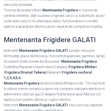
serviciilor prestate.
Tocmai de aceea oferim
Mentenanta Frigidere
in functie de
cererea clientilor, atat cu piese originale cat si cu substitute, acolo
unde este cazul si nu afecteaza deloc functionarea in conditii
optime a aparatului electrocasnic reparat de compania noastra.
Mentenanta Frigidere GALATI
Interventii
Mentenanta Frigidere GALATI
: simple: inlocuire
termostat, placa electronica, microintrerupatoare, garnituri, lampi
Acoperim toate zonele din Bucuresti.
Mentenanta Frigidere
Colentina,Reparatii masini vase Crangasi,
Frigidere Militari
,
Frigidere Drumul Taberei
,Reparam
Frigidere sectorul
1,2,3,4,5,6
Mentenanta Frigidere
,Ariston,Indesit,Whirlpool etc. Tot mai mult
in ultima vreme romanul a ajuns sa cumpere cuptoare electrice in
detrimentul celor pe gaz.O alegere foarte buna spun.Mai jos voi
explica cum putem utiliza un cuptor electric.
Interventii
Mentenanta Frigidere GALATI
: inlocuire sau reparatii
ventilatoare; inlocuire filtru deshidrator.