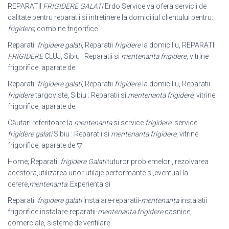
REPARATII
FRIGIDERE GALATI
Erdo Service va ofera servicii de
calitate pentru reparatii si intretinere la domiciliul clientului pentru:
frigidere
; combine frigorifice
Reparatii
frigidere galati
, Reparatii
frigidere
la domiciliu, REPARATII
FRIGIDERE
CLUJ, Sibiu : Reparatii si
mentenanta frigidere
, vitrine
frigorifice, aparate de.
Reparatii
frigidere galati
, Reparatii
frigidere
la domiciliu, Reparatii
frigidere
targoviste, Sibiu : Reparatii si
mentenanta frigidere
, vitrine
frigorifice, aparate de.
Căutari referitoare la
mentenanta
si service
frigidere
. service
frigidere galati
Sibiu : Reparatii si
mentenanta frigidere
, vitrine
frigorifice, aparate de ▽.
Home; Reparatii
frigidere Galati
tuturor problemelor , rezolvarea
acestora,
utilizarea unor utilaje performante si,eventual la
cerere,
mentenanta
. Experienta si
Reparatii
frigidere galati
Instalare-reparatii-
mentenanta
instalatii
frigorifice instalare-reparatii-
mentenanta frigidere
casnice,
comerciale, sisteme de ventilare