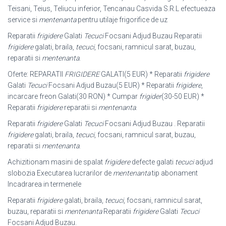
Teisani, Teius, Teliucu inferior, Tencanau Casvida S.R.L efectueaza
service si
mentenanta
pentru utilaje frigorifice de uz
Reparatii
frigidere
Galati
Tecuci
Focsani Adjud Buzau Reparatii
frigidere
galati, braila,
tecuci
, focsani, ramnicul sarat, buzau,
reparatii si
mentenanta
.
Oferte: REPARATII
FRIGIDERE
GALATI(5 EUR) * Reparatii
frigidere
Galati
Tecuci
Focsani Adjud Buzau(5 EUR) * Reparatii
frigidere
,
incarcare freon Galati(
30 RON) * Cumpar
frigider
(30-50 EUR) *
Reparatii
frigidere
reparatii si
mentenanta
.
Reparatii
frigidere
Galati
Tecuci
Focsani Adjud Buzau . Reparatii
frigidere
galati
, braila,
tecuci
, focsani, ramnicul sarat, buzau,
reparatii si
mentenanta
.
Achizitionam masini de spalat
frigidere
defecte galati
tecuci
adjud
slobozia Executarea lucrarilor de
mentenanta
tip abonament
Incadrarea in termenele
Reparatii
frigidere
galati, braila,
tecuci
, focsani, ramnicul sarat,
buzau, reparatii si
mentenanta
Reparatii
frigidere
Galati
Tecuci
Focsani Adjud Buzau.