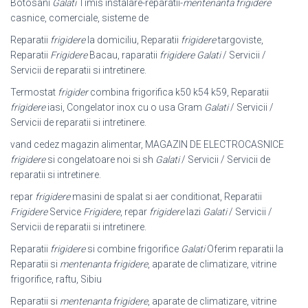
Botosani
Galati
Timis instalare-reparatii-
mentenanta frigidere
casnice, comerciale, sisteme de
Reparatii
frigidere
la domiciliu, Reparatii
frigidere
targoviste,
Reparatii
Frigidere
Bacau, raparatii
frigidere
Galati
/ Servicii /
Servicii de reparatii si intretinere.
Termostat
frigider
combina frigorifica k50 k54 k59, Reparatii
frigidere
iasi, Congelator inox cu o usa Gram
Galati
/ Servicii /
Servicii de reparatii si intretinere.
vand cedez magazin alimentar, MAGAZIN DE ELECTROCASNICE
frigidere
si congelatoare noi si sh
Galati
/ Servicii / Servicii de
reparatii si intretinere.
repar
frigidere
masini de spalat si aer conditionat, Reparatii
Frigidere
Service
Frigidere
, repar
frigidere
lazi
Galati
/ Servicii /
Servicii de reparatii si intretinere.
Reparatii
frigidere
si combine frigorifice
Galati
Oferim reparatii la
Reparatii si
mentenanta frigidere
, aparate de climatizare, vitrine
frigorifice, raftu, Sibiu
Reparatii si
mentenanta frigidere
, aparate de climatizare, vitrine