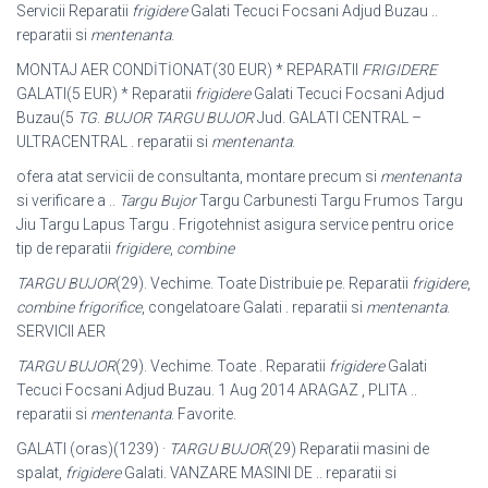
Servicii Reparatii
frigidere
Galati Tecuci Focsani Adjud Buzau ..
reparatii si
mentenanta
.
MONTAJ AER CONDİTİONAT(30 EUR) * REPARATII
FRIGIDERE
GALATI(5 EUR
) * Reparatii
frigidere
Galati Tecuci Focsani Adjud
Buzau(5
TG
.
BUJOR TARGU BUJOR
Jud. GALATI CENTRAL –
ULTRACENTRAL . reparatii si
mentenanta
.
ofera atat servicii de consultanta, montare precum si
mentenanta
si verificare a ..
Targu Bujor
Targu Carbunesti Targu Frumos Targu
Jiu Targu Lapus Targu . Frigotehnist asigura service pentru orice
tip de reparatii
frigidere
,
combine
TARGU BUJOR
(29). Vechime. Toate Distribuie pe. Reparatii
frigidere
,
combine frigorifice
, congelatoare Galati . reparatii si
mentenanta
.
SERVICII AER
TARGU BUJOR
(29). Vechime. Toate . Reparatii
frigidere
Galati
Tecuci Focsani Adjud Buzau. 1 Aug 2014 ARAGAZ , PLITA ..
reparatii si
mentenanta
. Favorite.
GALATI (oras)(1239) ·
TARGU BUJOR
(29) Reparatii masini de
spalat,
frigidere
Galati. VANZARE MASINI DE .. reparatii si