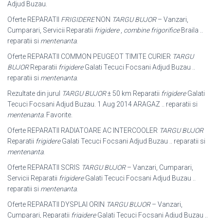
Adjud Buzau.
Oferte REPARATII
FRIGIDERE
NON
TARGU BUJOR
– Vanzari,
Cumparari, Servicii Reparatii
frigidere
,
combine frigorifice
Braila ..
reparatii si
mentenanta
.
Oferte REPARATII COMMON PEUGEOT TIMITE CURIER
TARGU
BUJOR
Reparatii
frigidere
Galati Tecuci Focsani Adjud Buzau ..
reparatii si
mentenanta
.
Rezultate din jurul
TARGU BUJOR
± 50 km Reparatii
frigidere
Galati
Tecuci Focsani Adjud Buzau. 1 Aug 2014 ARAGAZ .. reparatii si
mentenanta
. Favorite.
Oferte REPARATII RADIATOARE AC INTERCOOLER
TARGU BUJOR
Reparatii
frigidere
Galati Tecuci Focsani Adjud Buzau .. reparatii si
mentenanta
.
Oferte REPARATII SCRIS
TARGU BUJOR
– Vanzari, Cumparari,
Servicii Reparatii
frigidere
Galati Tecuci Focsani Adjud Buzau ..
reparatii si
mentenanta
.
Oferte REPARATII DYSPLAI ORIN
TARGU BUJOR
– Vanzari,
Cumparari, Reparatii
frigidere
Galati Tecuci Focsani Adjud Buzau ..