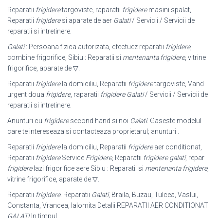
Reparatii
frigidere
targoviste, raparatii
frigidere
masini spalat,
Reparatii
frigidere
si aparate de aer
Galati
/ Servicii / Servicii de
reparatii si intretinere.
Galati
: Persoana fizica autorizata, efectuez reparatii
frigidere
,
combine frigorifice, Sibiu : Reparatii si
mentenanta frigidere
, vitrine
frigorifice, aparate de ▽.
Reparatii
frigidere
la domiciliu, Reparatii
frigidere
targoviste, Vand
urgent doua
frigidere
, raparatii
frigidere
Galati
/ Servicii / Servicii de
reparatii si intretinere.
Anunturi cu
frigidere
second hand si noi
Galati
. Gaseste modelul
care te intereseaza si contacteaza proprietarul; anunturi .
Reparatii
frigidere
la domiciliu, Reparatii
frigidere
aer conditionat,
Reparatii
frigidere
Service
Frigidere
, Reparatii
frigidere galati
, repar
frigidere
lazi frigorifice aere Sibiu : Reparatii si
mentenanta frigidere
,
vitrine frigorifice, aparate de ▽.
Reparatii
frigidere
. Reparatii
Galati
, Braila, Buzau, Tulcea, Vaslui,
Constanta, Vrancea, Ialomita Detalii REPARATII AER CONDITIONAT
GALATI
In timpul