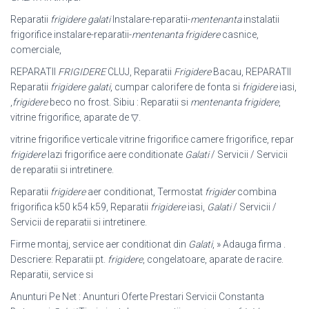
Reparatii
frigidere galati
Instalare-reparatii-
mentenanta
instalatii
frigorifice instalare-reparatii-
mentenanta frigidere
casnice,
comerciale,
REPARATII
FRIGIDERE
CLUJ, Reparatii
Frigidere
Bacau, REPARATII
Reparatii
frigidere galati
, cumpar calorifere de fonta si
frigidere
iasi,
,
frigidere
beco no frost. Sibiu : Reparatii si
mentenanta frigidere
,
vitrine frigorifice, aparate de ▽.
vitrine frigorifice verticale vitrine frigorifice camere frigorifice, repar
frigidere
lazi frigorifice aere conditionate
Galati
/ Servicii / Servicii
de reparatii si intretinere.
Reparatii
frigidere
aer conditionat, Termostat
frigider
combina
frigorifica k50 k54 k59, Reparatii
frigidere
iasi,
Galati
/ Servicii /
Servicii de reparatii si intretinere.
Firme montaj, service aer conditionat din
Galati
, » Adauga firma .
Descriere: Reparatii pt.
frigidere
, congelatoare, aparate de racire.
Reparatii, service si
Anunturi Pe Net : Anunturi Oferte Prestari Servicii Constanta