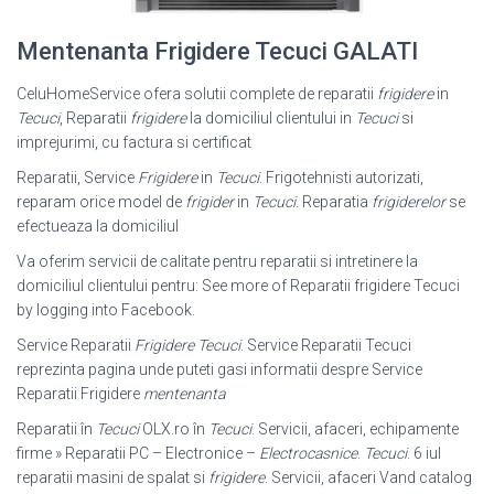
Mentenanta Frigidere Tecuci GALATI
CeluHomeService ofera solutii complete de reparatii
frigidere
in
Tecuci
, Reparatii
frigidere
la domiciliul clientului in
Tecuci
si
imprejurimi, cu factura si certificat
Reparatii, Service
Frigidere
in
Tecuci
. Frigotehnisti autorizati,
reparam orice model de
frigider
in
Tecuci
. Reparatia
frigiderelor
se
efectueaza la domiciliul
Va oferim servicii de calitate pentru reparatii si intretinere la
domiciliul clientului pentru: See more of Reparatii frigidere Tecuci
by logging into Facebook.
Service Reparatii
Frigidere Tecuci
. Service Reparatii Tecuci
reprezinta pagina unde puteti gasi informatii despre Service
Reparatii Frigidere
mentenanta
Reparatii în
Tecuci
OLX.ro în
Tecuci
. Servicii, afaceri, echipamente
firme » Reparatii PC – Electronice –
Electrocasnice
.
Tecuci
. 6 iul
reparatii masini de spalat si
frigidere
. Servicii, afaceri Vand catalog