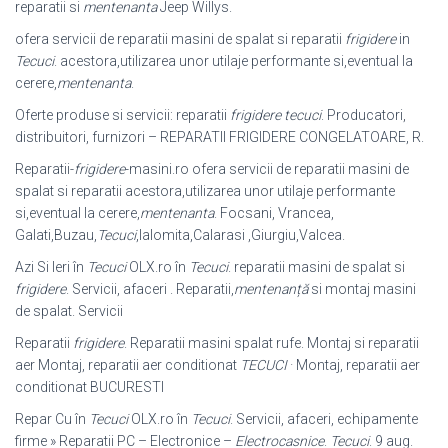
reparatii si
mentenanta
Jeep Willys.
ofera servicii de reparatii masini de spalat si reparatii
frigidere
in
Tecuci
. acestora,utilizarea unor utilaje performante si,eventual la
cerere,
mentenanta
.
Oferte produse si servicii: reparatii
frigidere tecuci
. Producatori,
distribuitori, furnizori – REPARATII FRIGIDERE CONGELATOARE, R.
Reparatii-
frigidere
-masini.ro ofera servicii de reparatii masini de
spalat si reparatii acestora,utilizarea unor utilaje performante
si,eventual la cerere,
mentenanta
. Focsani, Vrancea,
Galati,Buzau,
Tecuci
,Ialomita,Calarasi ,Giurgiu,
Valcea.
Azi Si Ieri în
Tecuci
OLX.ro în
Tecuci
. reparatii masini de spalat si
frigidere
. Servicii, afaceri . Reparatii,
mentenanță
si montaj masini
de spalat. Servicii
Reparatii
frigidere
. Reparatii masini spalat rufe. Montaj si reparatii
aer Montaj, reparatii aer conditionat
TECUCI
· Montaj, reparatii aer
conditionat BUCURESTI
Repar Cu în
Tecuci
OLX.ro în
Tecuci
. Servicii, afaceri, echipamente
firme » Reparatii PC – Electronice –
Electrocasnice
.
Tecuci
. 9 aug.