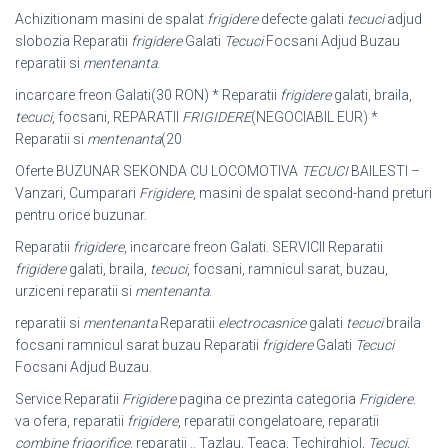
Achizitionam masini de spalat
frigidere
defecte galati
tecuci
adjud
slobozia Reparatii
frigidere
Galati
Tecuci
Focsani Adjud Buzau
reparatii si
mentenanta
.
incarcare freon Galati(30 RON) * Reparatii
frigidere
galati, braila,
tecuci
, focsani, REPARATII
FRIGIDERE
(NEGOCIABIL EUR) *
Reparatii si
mentenanta
(20
Oferte BUZUNAR SEKONDA CU LOCOMOTIVA
TECUCI
BAILESTI –
Vanzari, Cumparari
Frigidere
, masini de spalat second-hand preturi
pentru orice buzunar.
Reparatii
frigidere
, incarcare freon Galati. SERVICII Reparatii
frigidere
galati, braila,
tecuci
, focsani, ramnicul sarat, buzau,
urziceni reparatii si
mentenanta
.
reparatii si
mentenanta
Reparatii
electrocasnice
galati
tecuci
braila
focsani ramnicul sarat buzau Reparatii
frigidere
Galati
Tecuci
Focsani Adjud Buzau.
Service Reparatii
Frigidere
pagina ce prezinta categoria
Frigidere
.
va ofera, reparatii
frigidere
, reparatii congelatoare, reparatii
combine frigorifice
, reparatii .. Tazlau, Teaca, Techirghiol,
Tecuci
,