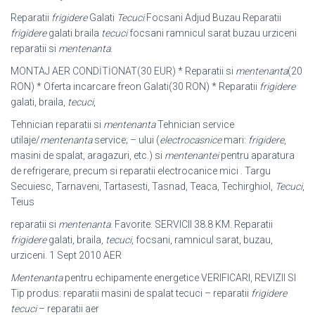
Reparatii
frigidere
Galati
Tecuci
Focsani Adjud Buzau Reparatii
frigidere
galati braila
tecuci
focsani ramnicul sarat buzau urziceni
reparatii si
mentenanta
.
MONTAJ AER CONDİTİONAT(30 EUR) * Reparatii si
mentenanta
(20
RON) * Oferta incarcare freon Galati(30 RON) * Reparatii
frigidere
galati, braila,
tecuci
,
Tehnician reparatii si
mentenanta
Tehnician service
utilaje/
mentenanta
service; – ului (
electrocasnice
mari:
frigidere
,
masini de spalat, aragazuri, etc.) si
mentenantei
pentru aparatura
de refrigerare, precum si reparatii electrocanice mici . Targu
Secuiesc, Tarnaveni, Tartasesti, Tasnad, Teaca, Techirghiol,
Tecuci
,
Teius
reparatii si
mentenanta
. Favorite. SERVICII 38.8 KM. Reparatii
frigidere
galati, braila,
tecuci
, focsani, ramnicul sarat, buzau,
urziceni. 1 Sept 2010 AER
Mentenanta
pentru echipamente energetice VERIFICARI, REVIZII SI
Tip produs: reparatii masini de spalat tecuci – reparatii
frigidere
tecuci
– reparatii aer