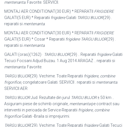
mentenanta
. Favorite. SERVICII.
MONTAJ AER CONDİTİONAT(30 EUR) * REPARATII
FRIGIDERE
GALATI(5 EUR
) * Reparatii
frigidere
Galati
TARGU BUJOR
(29) .
reparatii si
mentenanta
.
MONTAJ AER CONDİTİONAT(30 EUR) * REPARATII
FRIGIDERE
GALATI(5 EUR
) * Cosar * Reparatii
frigidere
TARGU BUJOR
(29) .
reparatii si
mentenanta
.
GALATI (oras)(1262) ·
TARGU BUJOR
(29) .. Reparatii
frigidere
Galati
Tecuci Focsani Adjud Buzau. 1 Aug 2014 ARAGAZ .. reparatii si
mentenanta
. Favorite.
TARGU BUJOR
(29). Vechime. Toate Reparatii
frigidere
,
combine
frigorifice
, congelatoare Galati. SERVICII . reparatii si
mentenanta
.
SERVICII AER
TARGU BUJOR
Jud. Rezultate din jurul
TARGU BUJOR
± 50 km ..
Asiguram piese de schimb originale,
mentenanta
pe contract sau
interventii in perioada de Service-Reparatii
frigidere
,
combine
frigorifice
Galati -Braila si imprejurimi.
TARGU BUJOR
(29). Vechime. Toate Reparatii
frigidere
Galati Tecuci