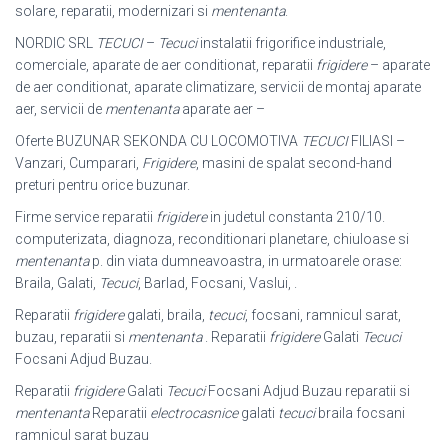
solare, reparatii, modernizari si
mentenanta
.
NORDIC SRL
TECUCI
–
Tecuci
instalatii frigorifice industriale,
comerciale, aparate de aer conditionat, reparatii
frigidere
– aparate
de aer conditionat, aparate climatizare, servicii de montaj aparate
aer, servicii de
mentenanta
aparate aer –
Oferte BUZUNAR SEKONDA CU LOCOMOTIVA
TECUCI
FILIASI –
Vanzari, Cumparari,
Frigidere
, masini de spalat second-hand
preturi pentru orice buzunar.
Firme service reparatii
frigidere
in judetul constanta 210/10.
computerizata, diagnoza, reconditionari planetare, chiuloase si
mentenanta
p. din viata dumneavoastra, in urmatoarele orase:
Braila, Galati,
Tecuci
, Barlad, Focsani, Vaslui, .
Reparatii
frigidere
galati, braila,
tecuci
, focsani, ramnicul sarat,
buzau, reparatii si
mentenanta
. Reparatii
frigidere
Galati
Tecuci
Focsani Adjud Buzau.
Reparatii
frigidere
Galati
Tecuci
Focsani Adjud Buzau reparatii si
mentenanta
Reparatii
electrocasnice
galati
tecuci
braila focsani
ramnicul sarat buzau