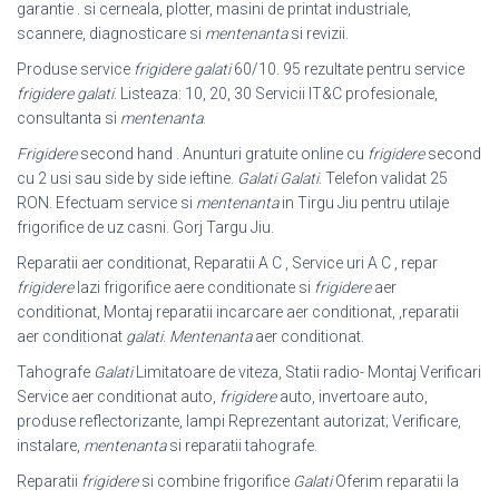
garantie . si cerneala
, plotter, masini de printat industriale,
scannere, diagnosticare si
mentenanta
si revizii.
Produse service
frigidere galati
60/10. 95 rezultate pentru service
frigidere galati
. Listeaza: 10, 20, 30 Servicii IT&C profesionale,
consultanta si
mentenanta
.
Frigidere
second hand . Anunturi gratuite online cu
frigidere
second
cu 2 usi sau side by side ieftine.
Galati Galati
. Telefon validat 25
RON. Efectuam service si
mentenanta
in Tirgu Jiu pentru utilaje
frigorifice de uz casni. Gorj Targu Jiu.
Reparatii aer conditionat, Reparatii A C , Service uri A C , repar
frigidere
lazi frigorifice aere conditionate si
frigidere
aer
conditionat, Montaj reparatii incarcare aer conditionat, ,reparatii
aer conditionat
galati
.
Mentenanta
aer conditionat.
Tahografe
Galati
Limitatoare de viteza, Statii radio- Montaj Verificari
Service aer conditionat auto,
frigidere
auto, invertoare auto,
produse reflectorizante, lampi Reprezentant autorizat; Verificare,
instalare,
mentenanta
si reparatii tahografe.
Reparatii
frigidere
si combine frigorifice
Galati
Oferim reparatii la