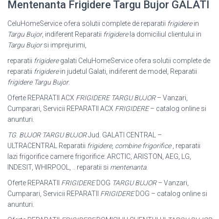
Mentenanta Frigidere Targu Bujor GALATI
CeluHomeService ofera solutii complete de reparatii
frigidere
in
Targu Bujor
, indiferent Reparatii
frigidere
la domiciliul clientului in
Targu Bujor
si imprejurimi
,
reparatii
frigidere
galati CeluHomeService ofera solutii complete de
reparatii
frigidere
in judetul Galati, indiferent de model, Reparatii
frigidere Targu Bujor
.
Oferte REPARATII ACX
FRIGIDERE TARGU BUJOR
– Vanzari,
Cumparari, Servicii REPARATII ACX
FRIGIDERE
– catalog online si
anunturi.
TG
.
BUJOR TARGU BUJOR
Jud. GALATI CENTRAL –
ULTRACENTRAL Reparatii
frigidere
,
combine frigorifice
, reparatii
lazi frigorifice camere frigorifice: ARCTIC, ARISTON, AEG, LG,
INDESIT, WHIRPOOL, .. reparatii si
mentenanta
.
Oferte REPARATII
FRIGIDERE
DOG
TARGU BUJOR
– Vanzari,
Cumparari, Servicii REPARATII
FRIGIDERE
DOG – catalog online si
anunturi.