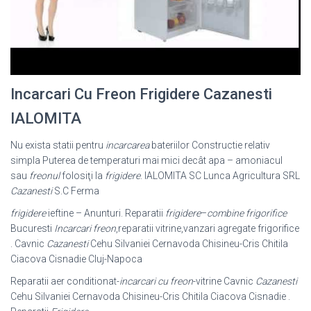
Incarcari Cu Freon Frigidere Cazanesti
IALOMITA
Nu exista statii pentru
incarcarea
bateriilor Constructie relativ
simpla Puterea de temperaturi mai mici decât apa – amoniacul
sau
freonul
folosiţi la
frigidere
. IALOMITA SC Lunca Agricultura SRL
Cazanesti
S.C Ferma
frigidere
ieftine – Anunturi. Reparatii
frigidere
–
combine frigorifice
Bucuresti
Incarcari freon
,reparatii vitrine,vanzari agregate frigorifice
. Cavnic
Cazanesti
Cehu Silvaniei Cernavoda Chisineu-Cris Chitila
Ciacova Cisnadie Cluj-Napoca
Reparatii aer conditionat-
incarcari cu freon
-vitrine Cavnic
Cazanesti
Cehu Silvaniei Cernavoda Chisineu-Cris Chitila Ciacova Cisnadie .