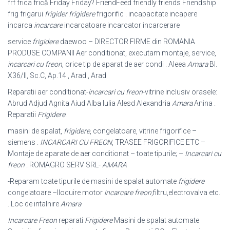
frf frica frică Friday Friday? FriendFeed friendly friends Friendship
frig frigarui
frigider frigidere
frigorific . incapacitate incapere
incarca
incarcare
incarcatoare incarcator incarcerare
service
frigidere
daewoo – DIRECTOR FIRME din ROMANIA
PRODUSE COMPANII Aer conditionat, executam montaje, service,
incarcari cu freon
, orice tip de aparat de aer condi . Aleea
Amara
Bl.
X36/II, Sc.C, Ap.14 , Arad , Arad
Reparatii aer conditionat-
incarcari cu freon
-vitrine inclusiv orasele:
Abrud Adjud Agnita Aiud Alba Iulia Alesd Alexandria
Amara
Anina .
Reparatii
Frigidere
.
masini de spalat,
frigidere
, congelatoare, vitrine frigorifice –
siemens .
INCARCARI CU FREON
, TRASEE FRIGORIFICE ETC –
Montaje de aparate de aer conditionat – toate tipurile; –
Incarcari cu
freon
. ROMAGRO SERV SRL-
AMARA
-Reparam toate tipurile de masini de spalat automate
frigidere
congelatoare –
Ilocuire motor
incarcare freon
,filtru,electrovalva etc.
. Loc de intalnire
Amara
Incarcare Freon
reparati
Frigidere
Masini de spalat automate