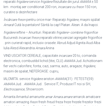
reparatii
frigidere
service
frigidere
Rezultate din jurul
AMARA
± 50
km . montaj aer conditionat 200 ron,
incarcare cu freon
150 ron,
curatire si dezinfectare
Încărcare freon
pentru orice mar- Reparaţii
frigidere
, maşini spălat
Amara
! Cută la pantaloni! Sărită la cap! Platan. Alean. A da înapoi.
frigidere
ieftine – Anunturi. Reparatii
frigidere
–
combine frigorifice
Bucuresti
Incarcari freon
,reparatii vitrine,vanzari agregate frigorifice
. prin curierat rapid, inclusiv orasele: Abrud Adjud Agnita Aiud Alba
Iulia Alesd Alexandria
Amara
Anina
VIND USCATOR CEREALE, capacitate
incarcare
20 to, comanda
electronica, combustibil lichid (titei, CLU)
AMARA
Jud. Achizitionam
fier vechi calorifere, fonta, cazi, sarma, auto, aragaze,
frigidere
,
masini de spalat, NEFEROASE: cupru
,
IALOMITA. service
frigidere
ariston
AMARA
(31) · FETESTI(59)
AMARA
Jud. .
AMARA
Jud. . Service IT, Produse IT noi si SH,
Electrocasnice
, Showroom.
Amanta Amantul amanunte
amar Amara amare
amarok amatoare
amatori amazing
freon
fresh freud freza freze frezele frezelor frezii