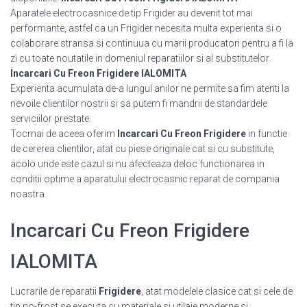
Aparatele electrocasnice de tip Frigider au devenit tot mai
performante, astfel ca un Frigider necesita multa experienta si o
colaborare stransa si continuua cu marii producatori pentru a fi la
zi cu toate noutatile in domeniul reparatiilor si al substitutelor.
Incarcari Cu Freon Frigidere IALOMITA
Experienta acumulata de-a lungul anilor ne permite sa fim atenti la
nevoile clientilor nostrii si sa putem fi mandrii de standardele
serviciilor prestate.
Tocmai de aceea oferim
Incarcari Cu Freon Frigidere
in functie
de cererea clientilor, atat cu piese originale cat si cu substitute,
acolo unde este cazul si nu afecteaza deloc functionarea in
conditii optime a aparatului electrocasnic reparat de compania
noastra.
Incarcari Cu Freon Frigidere
IALOMITA
Lucrarile de reparatii
Frigidere
, atat modelele clasice cat si cele de
tip no-frost se executa cu materiale si utilaje moderne si