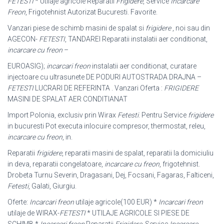
FETESTI
* Utilaje agricole Reparatii
Frigidere
, Service
Incarcare
Freon
, Frigotehnist Autorizat Bucuresti. Favorite.
Vanzari piese de schimb masini de spalat si
frigidere
, noi sau din
AGECON-
FETESTI
, TANDAREI Reparatii instalatii aer conditionat,
incarcare cu freon
–
EUROASIG);
incarcari freon
instalatii aer conditionat, curatare
injectoare cu ultrasunete DE PODURI AUTOSTRADA DRAJNA –
FETESTI
LUCRARI DE REFERINTA . Vanzari Oferta :
FRIGIDERE
MASINI DE SPALAT AER CONDITIANAT
Import Polonia, exclusiv prin Wirax
Fetesti
. Pentru Service
frigidere
in bucuresti Pot executa inlocuire compresor, thermostat, releu,
incarcare cu freon
, in.
Reparatii
frigidere
, reparatii masini de spalat, reparatii la domiciuliu
in deva, reparatii congelatoare,
incarcare cu freon
, frigotehnist.
Drobeta Turnu Severin, Dragasani, Dej, Focsani, Fagaras, Falticeni,
Fetesti
, Galati, Giurgiu.
Oferte:
Incarcari freon
utilaje agricole(100 EUR) *
Incarcari freon
utilaje de WIRAX-
FETESTI
* UTILAJE AGRICOLE SI PIESE DE