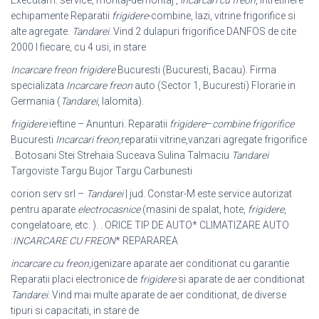
echipamente Reparatii
frigidere
-combine, lazi, vitrine frigorifice si
alte agregate.
Tandarei
. Vind 2 dulapuri frigorifice DANFOS de cite
2000 l fiecare, cu 4 usi, in stare
Incarcare freon frigidere
Bucuresti (Bucuresti, Bacau). Firma
specializata
Incarcare freon
auto (Sector 1, Bucuresti) Florarie in
Germania (
Tandarei
, Ialomita).
frigidere
ieftine – Anunturi. Reparatii
frigidere
–
combine frigorifice
Bucuresti
Incarcari freon
,reparatii vitrine,vanzari agregate frigorifice
. Botosani Stei Strehaia Suceava Sulina Talmaciu
Tandarei
Targoviste Targu Bujor Targu Carbunesti
corion serv srl –
Tandarei
| jud. Constar-M este service autorizat
pentru aparate
electrocasnice
(masini de spalat, hote,
frigidere
,
congelatoare, etc. ). . ORICE TIP DE AUTO* CLIMATIZARE AUTO
:
INCARCARE CU FREON
* REPARAREA
incarcare cu freon
,igenizare aparate aer conditionat cu garantie
Reparatii placi electronice de
frigidere
si aparate de aer conditionat
Tandarei
. Vind mai multe aparate de aer conditionat, de diverse
tipuri si capacitati, in stare de