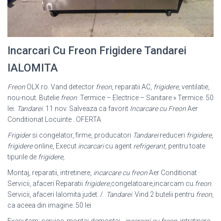
Incarcari Cu Freon Frigidere Tandarei
IALOMITA
Freon
OLX.ro. Vand detector
freon
, reparatii AC,
frigidere
, ventilatie,
nou-nout. Butelie
freon
. Termice – Electrice – Sanitare » Termice. 50
lei.
Tandarei
. 11 nov. Salveaza ca favorit
Incarcare cu Freon
Aer
Conditionat Locuinte ..OFERTA
Frigider
si congelator, firme, producatori
Tandarei
reduceri
frigidere
,
frigidere
online, Execut
incarcari
cu agent
refrigerant
, pentru toate
tipurile de
frigidere
,
Montaj, reparatii, intretinere,
incarcare cu freon
Aer Conditionat ·
Servicii, afaceri Reparatii
frigidere
,congelatoare,incarcam cu
freon
.
Servicii, afaceri Ialomita judet. /.
Tandarei
. Vind 2 butelii pentru
freon
,
ca aceea din imagine. 50 lei
Executam: service, montaj-demontaj ,
incarcari cu freon
, intretinere