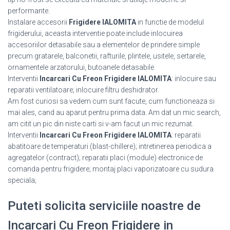
performante.
Instalare accesorii
Frigidere IALOMITA
in functie de modelul
frigiderului, aceasta interventie poate include inlocuirea
accesoriilor detasabile sau a elementelor de prindere simple
precum gratarele, balconetii, rafturile, plintele, usitele, sertarele,
ornamentele arzatorului, butoanele detasabile.
Interventii
Incarcari Cu Freon Frigidere IALOMITA
: inlocuire sau
reparatii ventilatoare; inlocuire filtru deshidrator.
Am fost curiosi sa vedem cum sunt facute, cum functioneaza si
mai ales, cand au aparut pentru prima data. Am dat un mic search,
am citit un pic din niste carti si v-am facut un mic rezumat.
Interventii
Incarcari Cu Freon Frigidere IALOMITA
: reparatii
abatitoare de temperaturi (blast-chillere); intretinerea periodica a
agregatelor (contract); reparatii placi (module) electronice de
comanda pentru frigidere; montaj placi vaporizatoare cu sudura
speciala;
Puteti solicita serviciile noastre de
Incarcari Cu Freon Frigidere in