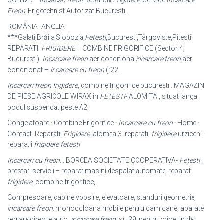
SCHIMB *
Incarcari freon
Reparatii
Frigidere
, Service
Incarcare
Freon
, Frigotehnist Autorizat Bucuresti.
ROMÂNIA -ANGLIA
***Galati,Brăila,Slobozia,
Fetesti
,Bucuresti,Târgoviste,Pitesti
REPARATII
FRIGIDERE
– COMBINE FRIGORIFICE (Sector 4,
Bucuresti).
Incarcare freon
aer conditiona
incarcare freon
aer
conditionat –
incarcare cu freon
(r22
Incarcari freon frigidere
, combine frigorifice bucuresti . MAGAZIN
DE PIESE AGRICOLE WIRAX in
FETESTI
-IALOMITA , situat langa
podul suspendat peste A2,
Congelatoare · Combine Frigorifice ·
Incarcare cu freon
· Home ·
Contact. Reparatii
Frigidere
Ialomita 3. reparatii
frigidere
urziceni ·
reparatii
frigidere fetesti
Incarcari cu freon
. . BORCEA SOCIETATE COOPERATIVA-
Fetesti
.
prestari servicii – reparat masini despalat automate, reparat
frigidere
, combine frigorifice,
Compresoare, cabine vopsire, elevatoare, standuri geometrie,
incarcare freon
. monocoloana mobile pentru camioane, aparate
reglare directie auto,
incarcare freon
, su 29. pentru orice tip de :