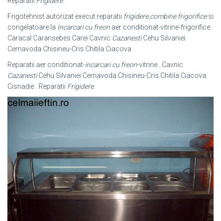
Reparatii
Frigidere
.
Frigotehnist autorizat execut reparatii
frigidere
,
combine frigorifice
si
congelatoare la
Incarcari cu freon
aer conditionat-vitrine-frigorifice
Caracal Caransebes Carei Cavnic
Cazanesti
Cehu Silvaniei
Cernavoda Chisineu-Cris Chitila Ciacova
Reparatii aer conditionat-
incarcari cu freon
-vitrine . Cavnic
Cazanesti
Cehu Silvaniei Cernavoda Chisineu-Cris Chitila Ciacova
Cisnadie . Reparatii
Frigidere
.