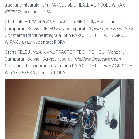
tractiune integrala , prin PARCUL DE UTILAJE AGRICOLE WIRAX
FETESTI
, contact POPA
Oferte RELEU
INCARCARE
TRACTOR MEDGIDIA – Vanzari,
Cumparari, Servicii RELEU Service-reparatii
frigidere
,
incarcare freon
Constanta tractiune integrala , prin PARCUL DE UTILAJE AGRICOLE
WIRAX
FETESTI
, contact POPA
Oferte RELEU
INCARCARE
TRACTOR TECHIRGHIOL – Vanzari,
Cumparari, Servicii Service-reparatii
frigidere
,
incarcare freon
Constanta tractiune integrala , prin PARCUL DE UTILAJE AGRICOLE
WIRAX
FETESTI
, contact POPA