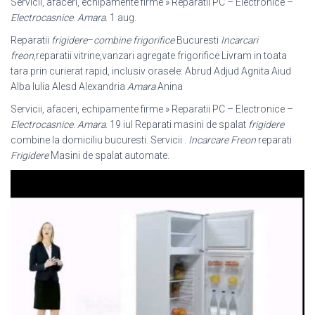
Servicii, afaceri, echipamente firme » Reparatii PC – Electronice –
Electrocasnice
.
Amara
. 1 aug.
Reparatii
frigidere
–
combine frigorifice
Bucuresti
Incarcari
freon
,reparatii vitrine,
vanzari agregate frigorifice Livram in toata
tara prin curierat rapid, inclusiv orasele: Abrud Adjud Agnita Aiud
Alba Iulia Alesd Alexandria
Amara
Anina
Servicii, afaceri, echipamente firme » Reparatii PC – Electronice –
Electrocasnice
.
Amara
. 19 iul Reparati masini de spalat
frigidere
combine la domiciliu bucuresti. Servicii .
Incarcare Freon
reparati
Frigidere
Masini de spalat automate.