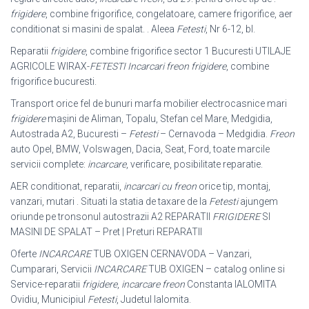
frigidere
, combine frigorifice, congelatoare, camere frigorifice, aer
conditionat si masini de spalat. . Aleea
Fetesti
, Nr 6-12, bl
.
Reparatii
frigidere
, combine frigorifice sector 1 Bucuresti UTILAJE
AGRICOLE WIRAX-
FETESTI
Incarcari freon frigidere
, combine
frigorifice bucuresti.
Transport orice fel de bunuri marfa mobilier electrocasnice mari
frigidere
mașini de Aliman, Topalu, Stefan cel Mare, Medgidia,
Autostrada A2, Bucuresti –
Fetesti
– Cernavoda – Medgidia.
Freon
auto Opel, BMW, Volswagen, Dacia, Seat, Ford, toate marcile
servicii complete:
incarcare
, verificare, posibilitate reparatie.
AER conditionat, reparatii,
incarcari cu freon
orice tip, montaj,
vanzari, mutari . Situati la statia de taxare de la
Fetesti
ajungem
oriunde pe tronsonul autostrazii A2 REPARATII
FRIGIDERE
SI
MASINI DE SPALAT – Pret | Preturi REPARATII
Oferte
INCARCARE
TUB OXIGEN CERNAVODA – Vanzari,
Cumparari, Servicii
INCARCARE
TUB OXIGEN – catalog online si
Service-reparatii
frigidere
,
incarcare freon
Constanta IALOMITA
Ovidiu, Municipiul
Fetesti
, Judetul Ialomita.