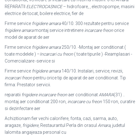
REPARATII
ELECTROCASNICE
– hidrofoare, , electropompe, masini
electrice de tocat, boilere electrice, fier de
Firme service
frigidere amara
40/10. 300 rezultate pentru service
frigidere amara
montaj service intretinere
incarcare freon
orice
model de aparat de aer
Firme service
frigidere amara
250/10. -Montaj aer conditionat (
toate modelele ) –
Incarcari cu freon
( toate tipurile ) -Reamplasari -
Comercializare -service si
Firme service
frigidere amara
140/10. Instalari, service, revizii,
incarcari freon
pentru orice tip de aparat de aer conditionat. Tip
firma: Prestator servicii.
reparatii
frigidere incarcare freon
aer conditionat
AMARA
(31) ..
montaj aer conditionat 200 ron,
incarcare cu freon
150 ron, curatire
si dezinfectare aer
Achizitionam fier vechi calorifere, fonta, cazi, sarma, auto,
aragaze,
frigidere
, Restaurantul Perla din orasul
Amara
, judetul
Ialomita angajeaza personal cu