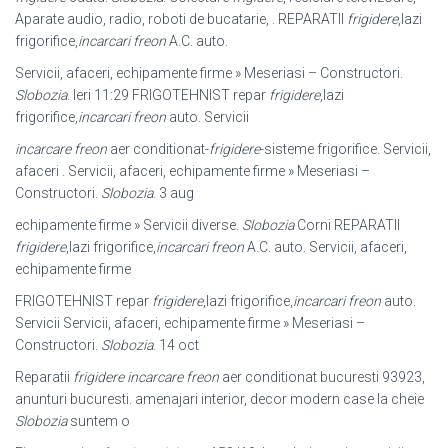
Aparate audio, radio, roboti de bucatarie, . REPARATII
frigidere
,lazi
frigorifice,
incarcari freon
A.C. auto.
Servicii, afaceri, echipamente firme » Meseriasi – Constructori.
Slobozia
. Ieri 11:
29 FRIGOTEHNIST repar
frigidere
,lazi
frigorifice,
incarcari freon
auto. Servicii
incarcare freon
aer conditionat-
frigidere
-sisteme frigorifice. Servicii,
afaceri . Servicii, afaceri, echipamente firme » Meseriasi –
Constructori.
Slobozia
. 3 aug
echipamente firme » Servicii diverse.
Slobozia
Corni REPARATII
frigidere
,
lazi frigorifice,
incarcari freon
A.C. auto. Servicii, afaceri,
echipamente firme
FRIGOTEHNIST repar
frigidere
,lazi frigorifice,
incarcari freon
auto.
Servicii Servicii, afaceri, echipamente firme » Meseriasi –
Constructori.
Slobozia
. 14 oct
Reparatii
frigidere incarcare freon
aer conditionat bucuresti 93923,
anunturi bucuresti. amenajari interior, decor modern case la cheie
Slobozia
suntem o