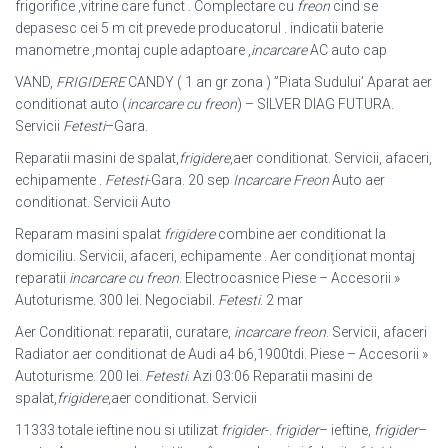
frigorifice ,vitrine care funct . Complectare cu
freon
cind se
depasesc cei 5 m cit prevede producatorul . indicatii baterie
manometre ,montaj cuple adaptoare ,
incarcare
AC auto cap
VAND,
FRIGIDERE
CANDY ( 1 an gr zona ) ”Piata Sudului’ Aparat aer
conditionat auto (
incarcare cu freon
) – SILVER DIAG FUTURA.
Servicii
Fetesti
–
Gara.
Reparatii masini de spalat,
frigidere
,aer conditionat. Servicii, afaceri,
echipamente .
Fetesti
-Gara. 20 sep
Incarcare Freon
Auto aer
conditionat. Servicii Auto
Reparam masini spalat
frigidere
combine aer conditionat la
domiciliu. Servicii, afaceri, echipamente . Aer condiționat montaj
reparatii
incarcare cu freon
. Electrocasnice Piese – Accesorii »
Autoturisme. 300 lei. Negociabil.
Fetesti
. 2 mar
Aer Conditionat: reparatii, curatare,
incarcare freon
. Servicii, afaceri
Radiator aer conditionat de Audi a4 b6,1900tdi. Piese – Accesorii »
Autoturisme. 200 lei.
Fetesti
. Azi 03:06 Reparatii masini de
spalat,
frigidere
,aer conditionat. Servicii
11333 totale ieftine nou si utilizat
frigider
-.
frigider
– ieftine,
frigider
–