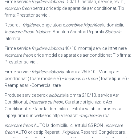
Firme service
frigidere slobozia
150/10. Instalari, service, revizii,
incarcari freon
pentru orice tip de aparat de aer conditionat. Tip
firma: Prestator servicii.
Reparatii
frigidere
.congelatoare.
combine frigorifice
la domiciliu
Incarcare Freon frigidere
. Anunturi Anunturi Reparatii
Slobozia
Ialomita.
Firme service
frigidere slobozia
40/10. montaj service intretinere
incarcare freon
orice model de aparat de aer conditionat Tip firma:
Prestator servicii.
Firme service
frigidere slobozia
ialomita 260/10. -Montaj aer
conditionat ( toate modelele ) –
Incarcari cu freon
( toate tipurile ) -
Reamplasari -Comercializare
Produse service xerox
slobozia
ialomita 210/10. service Aer
Conditionat,
Incarcare cu freon
, Curatare si Igienizare Aer
Conditionat. se face la domiciliu clientului valabil in brasov si
inprejurimi si in wekeend http://reparatii-
frigidere
-bv.
ro/.
incarcare freon
AUTO la domiciliul clientului 85 RON .
incarcare
freon
AUTO orice tip Reparatii
Frigidere
, Reparatii Congelatoare,