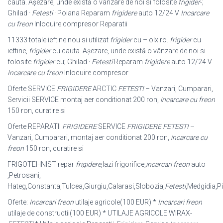
cauta. Așezare, unde există o vânzare de noi si folosite
frigider
-;
Ghilad ·
Fetesti
· Poiana Reparam
frigidere
auto 12/24 V
Incarcare
cu freon
Inlocuire compresor Reparatii
11333 totale ieftine nou si utilizat
frigider
cu – olx.ro.
frigider
cu
ieftine,
frigider
cu cauta. Așezare, unde există o vânzare de noi si
folosite
frigider
cu; Ghilad ·
Fetesti
Reparam
frigidere
auto 12/24 V
Incarcare cu freon
Inlocuire compresor
Oferte SERVICE
FRIGIDERE
ARCTIC
FETESTI
– Vanzari, Cumparari,
Servicii SERVICE montaj aer conditionat 200 ron,
incarcare cu freon
150 ron, curatire si
Oferte REPARATII
FRIGIDERE
SERVICE
FRIGIDERE FETESTI
–
Vanzari, Cumparari, montaj aer conditionat 200 ron,
incarcare cu
freon
150 ron, curatire si
FRIGOTEHNIST repar
frigidere
,lazi frigorifice,
incarcari freon
auto
,Petrosani,
Hateg,Constanta,Tulcea,Giurgiu,Calarasi,Slobozia,
Fetesti
,Medgidia,Pi
Oferte:
Incarcari freon
utilaje agricole(100 EUR) *
Incarcari freon
utilaje de constructii(100 EUR) * UTILAJE AGRICOLE WIRAX-