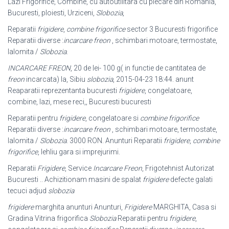
Lazi Frigorifice, Combine, cu autoutilitara cu plecare din Romania,
Bucuresti, ploiesti, Urziceni,
Slobozia
,
Reparatii
frigidere
,
combine frigorifice
sector 3 Bucuresti frigorifice
Reparatii diverse :
incarcare freon
, schimbari motoare, termostate,
Ialomita /
Slobozia
.
INCARCARE FREON
, 20 de lei- 100 g( in functie de cantitatea de
freon
incarcata
) la, Sibiu
slobozia
, 2015-04-23 18:44. anunt
Reaparatii reprezentanta bucuresti
frigidere
, congelatoare,
combine, lazi, mese reci,, Bucuresti bucuresti
Reparatii pentru
frigidere
, congelatoare si
combine frigorifice
Reparatii diverse :
incarcare freon
, schimbari motoare, termostate,
Ialomita /
Slobozia
. 3000 RON. Anunturi Reparatii
frigidere
,
combine
frigorifice
, lehliu gara si imprejurimi.
Reparatii
Frigidere
, Service
Incarcare Freon
, Frigotehnist Autorizat
Bucuresti .. Achizitionam masini de spalat
frigidere
defecte galati
tecuci adjud
slobozia
frigidere
marghita anunturi Anunturi,
Frigidere
MARGHITA, Casa si
Gradina Vitrina frigorifica
Slobozia
Reparatii pentru
frigidere
,