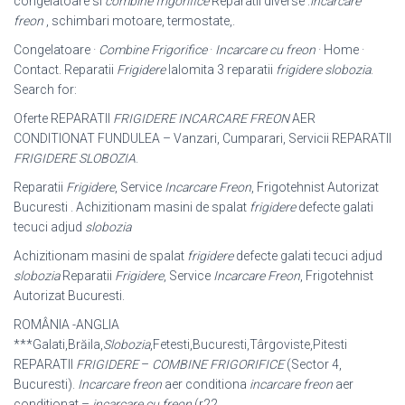
congelatoare si
combine frigorifice
Reparatii diverse :
incarcare
freon
, schimbari motoare, termostate,.
Congelatoare ·
Combine Frigorifice
·
Incarcare cu freon
· Home ·
Contact. Reparatii
Frigidere
Ialomita 3 reparatii
frigidere slobozia
.
Search for:
Oferte REPARATII
FRIGIDERE INCARCARE FREON
AER
CONDITIONAT FUNDULEA – Vanzari, Cumparari, Servicii REPARATII
FRIGIDERE
SLOBOZIA
.
Reparatii
Frigidere
, Service
Incarcare Freon
, Frigotehnist Autorizat
Bucuresti . Achizitionam masini de spalat
frigidere
defecte galati
tecuci adjud
slobozia
Achizitionam masini de spalat
frigidere
defecte galati tecuci adjud
slobozia
Reparatii
Frigidere
, Service
Incarcare Freon
, Frigotehnist
Autorizat Bucuresti.
ROMÂNIA -ANGLIA
***Galati,Brăila,
Slobozia
,Fetesti,Bucuresti,Târgoviste,Pitesti
REPARATII
FRIGIDERE
–
COMBINE FRIGORIFICE
(Sector 4,
Bucuresti).
Incarcare freon
aer conditiona
incarcare freon
aer
conditionat –
incarcare cu freon
(r22