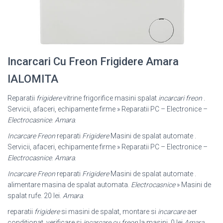
Incarcari Cu Freon Frigidere Amara
IALOMITA
Reparatii
frigidere
vitrine frigorifice masini spalat
incarcari freon
.
Servicii, afaceri, echipamente firme » Reparatii PC – Electronice –
Electrocasnice
.
Amara
.
Incarcare Freon
reparati
Frigidere
Masini de spalat automate .
Servicii, afaceri, echipamente firme » Reparatii PC – Electronice –
Electrocasnice
.
Amara
.
Incarcare Freon
reparati
Frigidere
Masini de spalat automate .
alimentare masina de spalat automata.
Electrocasnice
» Masini de
spalat rufe. 20 lei.
Amara
.
reparatii
frigidere
si masini de spalat, montare si
incarcare
aer
conditionat, verificare si
incarcare cu freon
la masini. 0 lei
Amara
.