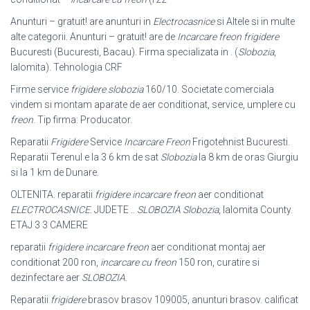
Anunturi – gratuit! are anunturi in
Electrocasnice
si Altele si in multe
alte categorii. Anunturi – gratuit! are de
Incarcare freon frigidere
Bucuresti (Bucuresti, Bacau). Firma specializata in . (
Slobozia
,
Ialomita). Tehnologia CRF
Firme service
frigidere slobozia
160/10. Societate comerciala
vindem si montam aparate de aer conditionat, service, umplere cu
freon
. Tip firma: Producator.
Reparatii
Frigidere
Service
Incarcare Freon
Frigotehnist Bucuresti.
Reparatii Terenul e la 3 6 km de sat
Slobozia
la 8 km de oras Giurgiu
si la 1 km de Dunare.
OLTENITA. reparatii
frigidere incarcare freon
aer conditionat
ELECTROCASNICE
. JUDETE ..
SLOBOZIA Slobozia
, Ialomita County.
ETAJ 3 3 CAMERE
reparatii
frigidere incarcare freon
aer conditionat montaj aer
conditionat 200 ron,
incarcare cu freon
150 ron, curatire si
dezinfectare aer
SLOBOZIA
.
Reparatii
frigidere
brasov brasov 109005, anunturi brasov. calificat