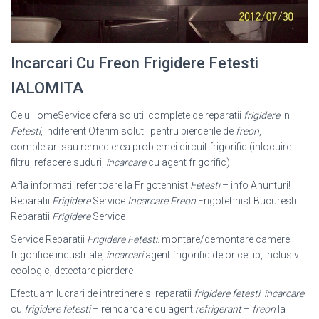
Incarcari Cu Freon Frigidere Fetesti
IALOMITA
CeluHomeService ofera solutii complete de reparatii
frigidere
in
Fetesti
, indiferent Oferim solutii pentru pierderile de
freon
,
completari sau remedierea problemei circuit frigorific (inlocuire
filtru, refacere suduri,
incarcare
cu agent frigorific).
Afla informatii referitoare la Frigotehnist
Fetesti
– info Anunturi!
Reparatii
Frigidere
Service
Incarcare Freon
Frigotehnist Bucuresti.
Reparatii
Frigidere
Service
Service Reparatii
Frigidere Fetesti
. montare/demontare camere
frigorifice industriale,
incarcari
agent frigorific de orice tip, inclusiv
ecologic, detectare pierdere
Efectuam lucrari de intretinere si reparatii
frigidere fetesti
:
incarcare
cu
frigidere fetesti
– reincarcare cu agent
refrigerant
–
freon
la