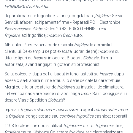
FRIGIDERE INCARCARE
Reparatii camere frigorifice, vitrine ,congelatoare,
frigidere
. Servicii
Servicii, afaceri, echipamente firme » Reparatii PC – Electronice –
Electrocasnice
.
Slobozia
. Ieri 20:43 . FRIGOTEHNIST repar
frigidere
,lazi frigorifice,
incarcari freon
auto.
Alba Iulia : Prestez servicii de reparatii
frigidere
la domiciliul
clientului. De exemplu se pot executa lucrari de (re)
incarcare
cu
diferite tipuri de
freon
si inlocuire : Blocuri .
Slobozia
: Firma
autorizata, avand angajati frigotehnisti profesionisti
Salut colegule. dupa ce l-ai bagat in taho, astepti sa
incarce
, dupa
aceea o sa-ti apara numele tau si o serie de date la care trebuie
Mergi cu el la orice atelier de
frigidere
sau instalatii de climatizare.
Ti-l verifica daca are pierderi si apoi baga
freon
. Salut colegi,ce stiti
despre Vlase Spedition
Slobozia
?
reparatii
frigidere slobozia
–
reincarcare
cu agent
refrigerant
–
freon
la
frigidere
, congelatoare sau
combine frigorifice
casnice;; reparatii
1103 totale ieftine nou si utilizat
frigidere
– olx.ro.
frigidere
ieftine,
frigidere
cauta.
Slobozia
. Colectare
frigidere
, reciclare televizoare,