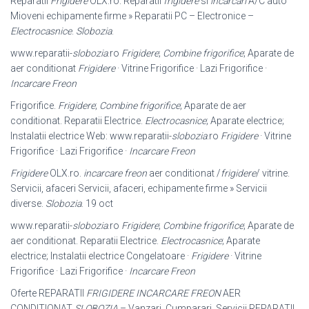
Reparatii
Frigidere
OLX.ro. Reparatii
frigidere
si
incarcari
A/C auto
Mioveni echipamente firme » Reparatii PC – Electronice –
Electrocasnice
.
Slobozia
.
www.reparatii-
slobozia
.ro
Frigidere
;
Combine frigorifice
; Aparate de
aer conditionat
Frigidere
· Vitrine Frigorifice · Lazi Frigorifice ·
Incarcare Freon
Frigorifice.
Frigidere
;
Combine frigorifice
; Aparate de aer
conditionat. Reparatii Electrice.
Electrocasnice
; Aparate electrice;
Instalatii electrice Web: www.
reparatii-
slobozia
.ro
Frigidere
· Vitrine
Frigorifice · Lazi Frigorifice ·
Incarcare Freon
Frigidere
OLX.ro.
incarcare freon
aer conditionat /
frigidere
/ vitrine.
Servicii, afaceri Servicii, afaceri, echipamente firme » Servicii
diverse.
Slobozia
. 19 oct
www.reparatii-
slobozia
.ro
Frigidere
;
Combine frigorifice
; Aparate de
aer conditionat. Reparatii Electrice.
Electrocasnice
; Aparate
electrice; Instalatii electrice Congelatoare ·
Frigidere
· Vitrine
Frigorifice · Lazi Frigorifice ·
Incarcare Freon
Oferte REPARATII
FRIGIDERE INCARCARE FREON
AER
CONDITIONAT
SLOBOZIA
– Vanzari, Cumparari, Servicii REPARATII