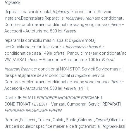
frigidere
,
Reparatii masini de spalat,
frigidere
,aer conditionat. Servicii
Instalare,
Dezinstalare,Reparatii si
Incarcare Freon
aer conditionat .
Compresor clima/aer conditionat de ssang yong musso. Piese –
Accesorii » Autoturisme. 500 lei.
Fetesti
.
reparam la domiciliu masini spalat
frigidere
motaj
aerConditionatFreon Igienizare si
Incarcare cu freon
Aer
conditionat de casa 149lei oferta . Panou clima/aer conditionat/ac
VW PASSAT. Piese – Accesorii » Autoturisme. 100 lei.
Fetesti
.
Incarcari freon
aer conditionat NON STOP. Servicii Service masini
de spalat,
aparate de aer condiționat și
frigidere
. Servicii
Compresor clima/aer conditionat de ssang yong musso. Piese –
Accesorii » Autoturisme. 500 lei.
Fetesti
. Ieri 11:
Oferte REPARATII
FRIGIDERE INCARCARE FREON
AER
CONDITIONAT
FETESTI
– Vanzari, Cumparari, Servicii REPARATII
FRIGIDERE INCARCARE FREON
Roman ,Falticeni , Tulcea , Galati , Braila ,Calarasi ,
Fetesti
,Oltenita ,
Urziceni sculelor specifice meseriei de frigotehnist la :
frigidere
.lazi