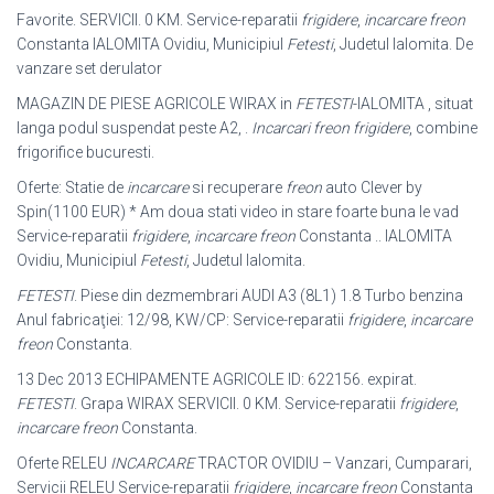
Favorite. SERVICII. 0 KM. Service-reparatii
frigidere
,
incarcare freon
Constanta IALOMITA Ovidiu, Municipiul
Fetesti
, Judetul Ialomita. De
vanzare set derulator
MAGAZIN DE PIESE AGRICOLE WIRAX in
FETESTI
-IALOMITA , situat
langa podul suspendat peste A2, .
Incarcari freon frigidere
, combine
frigorifice bucuresti.
Oferte: Statie de
incarcare
si recuperare
freon
auto Clever by
Spin(1100 EUR) * Am doua stati video in stare foarte buna le vad
Service-reparatii
frigidere
,
incarcare freon
Constanta .. IALOMITA
Ovidiu, Municipiul
Fetesti
, Judetul Ialomita.
FETESTI
. Piese din dezmembrari AUDI A3 (8L1) 1.8 Turbo benzina
Anul fabricaţiei: 12/98, KW/CP: Service-reparatii
frigidere
,
incarcare
freon
Constanta
.
13 Dec 2013 ECHIPAMENTE AGRICOLE ID: 622156. expirat.
FETESTI
. Grapa WIRAX SERVICII. 0 KM. Service-reparatii
frigidere
,
incarcare freon
Constanta.
Oferte RELEU
INCARCARE
TRACTOR OVIDIU – Vanzari, Cumparari,
Servicii RELEU Service-reparatii
frigidere
,
incarcare freon
Constanta