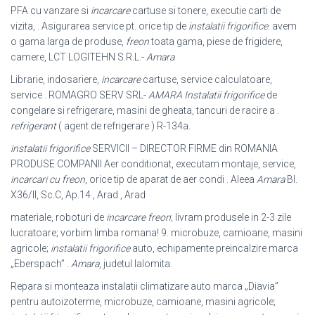
PFA cu vanzare si
incarcare
cartuse si tonere, executie carti de
vizita, . Asigurarea service pt. orice tip de
instalatii frigorifice
. avem
o gama larga de produse,
freon
toata gama, piese de frigidere,
camere, LCT LOGITEHN S.R.L.-
Amara
Librarie, indosariere,
incarcare
cartuse, service calculatoare,
service . ROMAGRO SERV SRL-
AMARA
Instalatii frigorifice
de
congelare si refrigerare, masini de gheata, tancuri de racire a .
refrigerant
( agent de refrigerare ) R-
134a.
instalatii frigorifice
SERVICII – DIRECTOR FIRME din ROMANIA
PRODUSE COMPANII Aer conditionat, executam montaje, service,
incarcari cu freon
, orice tip de aparat de aer condi . Aleea
Amara
Bl.
X36/II, Sc.C, Ap.14 , Arad , Arad
materiale, roboturi de
incarcare freon
; livram produsele in 2-3 zile
lucratoare; vorbim limba romana! 9. microbuze, camioane, masini
agricole;
instalatii frigorifice
auto, echipamente preincalzire marca
„Eberspach” .
Amara
, judetul Ialomita.
Repara si monteaza instalatii climatizare auto marca „Diavia”
pentru autoizoterme, microbuze, camioane, masini agricole;