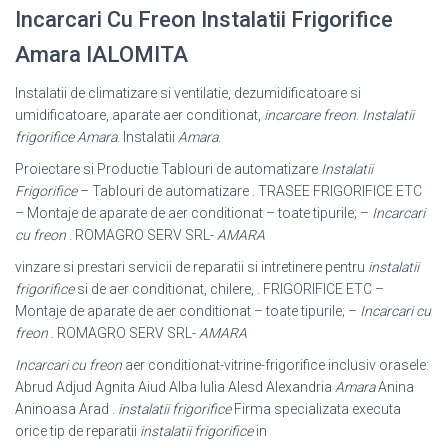
Incarcari Cu Freon Instalatii Frigorifice
Amara IALOMITA
Instalatii de climatizare si ventilatie, dezumidificatoare si
umidificatoare, aparate aer conditionat,
incarcare freon
.
Instalatii
frigorifice Amara
. Instalatii
Amara
.
Proiectare si Productie Tablouri de automatizare
Instalatii
Frigorifice
– Tablouri de automatizare . TRASEE FRIGORIFICE ETC
– Montaje de aparate de aer conditionat – toate tipurile; –
Incarcari
cu freon
. ROMAGRO SERV SRL-
AMARA
vinzare si prestari servicii de reparatii si intretinere pentru
instalatii
frigorifice
si de aer conditionat, chilere, . FRIGORIFICE ETC –
Montaje de aparate de aer conditionat – toate tipurile; –
Incarcari cu
freon
. ROMAGRO SERV SRL-
AMARA
Incarcari cu freon
aer conditionat-vitrine-frigorifice inclusiv orasele:
Abrud Adjud Agnita Aiud Alba Iulia Alesd Alexandria
Amara
Anina
Aninoasa Arad .
instalatii frigorifice
Firma specializata executa
orice tip de reparatii
instalatii frigorifice
in