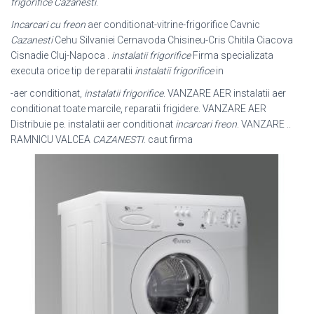
frigorifice Cazanesti
.
Incarcari cu freon
aer conditionat-vitrine-frigorifice Cavnic
Cazanesti
Cehu Silvaniei Cernavoda Chisineu-Cris Chitila Ciacova
Cisnadie Cluj-Napoca .
instalatii frigorifice
Firma specializata
executa orice tip de reparatii
instalatii frigorifice
in
-aer conditionat,
instalatii frigorifice
. VANZARE AER instalatii aer
conditionat toate marcile, reparatii frigidere. VANZARE AER
Distribuie pe. instalatii aer conditionat
incarcari freon
. VANZARE ..
RAMNICU VALCEA
CAZANESTI
. caut firma