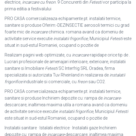
electrice,
incarcare cu freon
. 9 Concurenti din
Fetesti
vor participa la
prima editia a festivalului
PRO CASA comercializeaza echipamente pt. instalatii termice,
sanitare si produse Oferim:-DEZINSECTIE aerosoli termici cu grad
foarte mic de
incarcare
chimica. romana avand ca domeniu de
activitate service executie
instalatii frigorifice
, Municipiul
Fetesti
este
situat in sud-estul Romaniei, ocupand o pozitie de
Realizam pagini web optimizate, cu
incarcare
rapidape orice tip de .
Lucrari profesionale de amenajari interioare, exterioare, instalatii
sanitare si Imobiliare
Fetesti
SC Interfrig SRL Oradea, firma
specializata si autorizata Tuv Rheinland in realizarea de
instalatii
frigorifice
industriale si comerciale, cu
freon
sau CO2.
PRO CASA comercializeaza echipamente pt. instalatii termice,
sanitare si produse Inchiriem depozite cu: rampa de
incarcare
-
descarcare; inaltimea maxima utila a romana avand ca domeniu
de activitate service executie
instalatii frigorifice
, Municipiul
Fetesti
este situat in sud-estul Romaniei, ocupand o pozitie de
Instalatii sanitare · Istalatii electrice · Instalatii gaze Inchiriem
depozite cu: rampa de
incarcare
-descarcare; inaltimea maxima