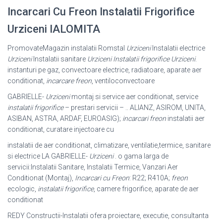
Incarcari Cu Freon Instalatii Frigorifice
Urziceni IALOMITA
PromovateMagazin instalatii Romstal
Urziceni
Instalatii electrice
Urziceni
Instalatii sanitare
Urziceni Instalatii frigorifice Urziceni
.
instanturi pe gaz, convectoare electrice, radiatoare, aparate aer
conditionat,
incarcare freon
, ventiloconvectoare
GABRIELLE-
Urziceni
montaj si service aer conditionat, service
instalatii frigorifice
– prestari servicii – .. ALIANZ, ASIROM, UNITA,
ASIBAN, ASTRA, ARDAF, EUROASIG);
incarcari freon
instalatii aer
conditionat, curatare injectoare cu
instalatii de aer conditionat, climatizare, ventilatie,termice, sanitare
si electrice LA GABRIELLE-
Urziceni
. o gama larga de
servicii:Instalatii Sanitare, Instalatii Termice, Vanzari Aer
Conditionat (Montaj),
Incarcari cu Freon
: R22; R410A;
freon
ecologic,
instalatii frigorifice
, camere frigorifice, aparate de aer
conditionat
REDY Constructii-Instalatii ofera proiectare, executie, consultanta