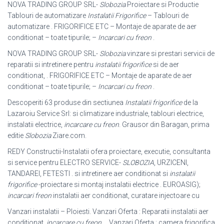
NOVA TRADING GROUP SRL-
Slobozia
Proiectare si Productie
Tablouri de automatizare
Instalatii Frigorifice
– Tablouri de
automatizare . FRIGORIFICE ETC – Montaje de aparate de aer
conditionat – toate tipurile; –
Incarcari cu freon
.
NOVA TRADING GROUP SRL-
Slobozia
vinzare si prestari servicii de
reparatii si intretinere pentru
instalatii frigorifice
si de aer
conditionat, . FRIGORIFICE ETC – Montaje de aparate de aer
conditionat – toate tipurile; –
Incarcari cu freon
.
Descoperiti 63 produse din sectiunea
Instalatii frigorifice
de la
Lazaroiu Service Srl: si climatizare industriale, tablouri electrice,
instalatii electrice,
incarcare cu freon
. Grausor din Baragan, prima
editie
Slobozia
Ziare.com.
REDY Constructii-Instalatii ofera proiectare, executie, consultanta
si service pentru ELECTRO SERVICE-
SLOBOZIA
, URZICENI,
TANDAREI, FETESTI . si intretinere aer conditionat si
instalatii
frigorifice
-proiectare si montaj instalatii electrice . EUROASIG);
incarcari freon
instalatii aer conditionat, curatare injectoare cu
Vanzari instalatii – Ploiesti. Vanzari Oferta : Reparatii instalatii aer
conditionat,
incarcare cu freon
. . Vanzari Oferta : camera frigorifica