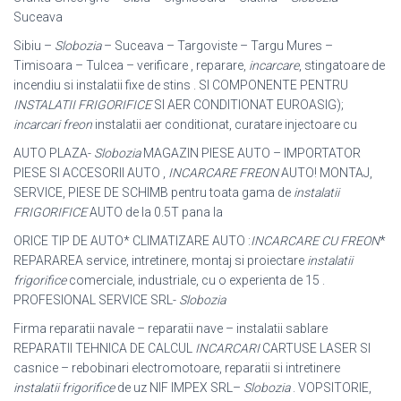
Suceava
Sibiu –
Slobozia
– Suceava – Targoviste – Targu Mures –
Timisoara – Tulcea – verificare , reparare,
incarcare
, stingatoare de
incendiu si instalatii fixe de stins . SI COMPONENTE PENTRU
INSTALATII FRIGORIFICE
SI AER CONDITIONAT EUROASIG);
incarcari freon
instalatii aer conditionat, curatare injectoare cu
AUTO PLAZA-
Slobozia
MAGAZIN PIESE AUTO – IMPORTATOR
PIESE SI ACCESORII AUTO ,
INCARCARE FREON
AUTO! MONTAJ,
SERVICE, PIESE DE SCHIMB pentru toata gama de
instalatii
FRIGORIFICE
AUTO de la 0.5T pana la
ORICE TIP DE AUTO* CLIMATIZARE AUTO :
INCARCARE CU FREON
*
REPARAREA service, intretinere, montaj si proiectare
instalatii
frigorifice
comerciale, industriale, cu o experienta de 15 .
PROFESIONAL SERVICE SRL-
Slobozia
Firma reparatii navale – reparatii nave – instalatii sablare
REPARATII TEHNICA DE CALCUL
INCARCARI
CARTUSE LASER SI
casnice – rebobinari electromotoare, reparatii si intretinere
instalatii frigorifice
de uz NIF IMPEX SRL
–
Slobozia
. VOPSITORIE,