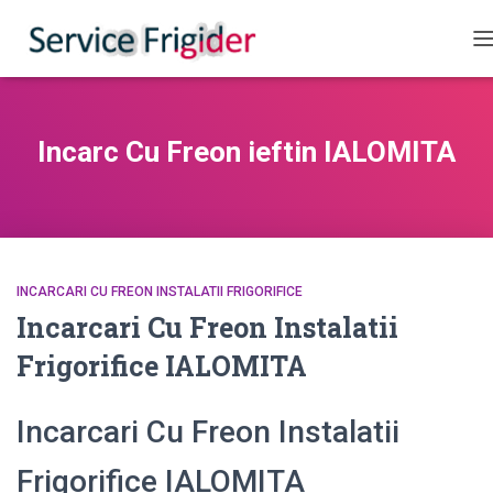
C
Incarc Cu Freon ieftin IALOMITA
INCARCARI CU FREON INSTALATII FRIGORIFICE
Incarcari Cu Freon Instalatii
Frigorifice IALOMITA
Incarcari Cu Freon Instalatii
Frigorifice IALOMITA