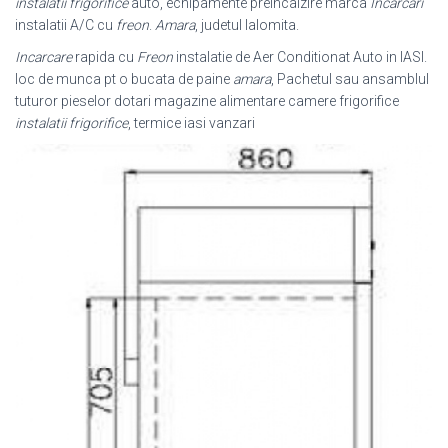
instalatii frigorifice
auto, echipamente preincalzire marca
Incarcari
instalatii A/C cu
freon
.
Amara
, judetul Ialomita.
Incarcare
rapida cu
Freon
instalatie de Aer Conditionat Auto in IASI.
loc de munca pt o bucata de paine
amara
, Pachetul sau ansamblul
tuturor pieselor dotari magazine alimentare camere frigorifice
instalatii frigorifice
, termice iasi vanzari