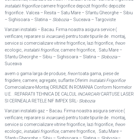
instalatii frigorifice
camere frigorifice depozit frigorific depozite
frigorifice . Valcea – Resita – Satu Mare – Sfantu Gheorghe – Sibiu
– Sighisoara – Slatina –
Slobozia
– Suceava – Targoviste
Vanzari instalatii – Bacau. Firma noastra asigura service (
verificare, reparare si
incarcare
) pentru toate tipurile de . montaj,
service si comercializare vitrine frigorifice, lazi frigorifice,
freon
ecologic,
instalatii frigorifice
, camere frigorifice, . Satu Mare –
Sfantu Gheorghe – Sibiu – Sighisoara – Slatina –
Slobozia
–
Suceava
avem o gama larga de produse,
freon
toata gama, piese de
frigidere, camere, agregate, suflante.Oferim
Instalatii Frigorifice
Comercializare-Montaj ORIUNDE IN ROMANIA Conform Normelor
U.E. . REPARATII TEHNICA DE CALCUL
INCARCARI
CARTUSE LASER
SI CERNEALA RETELE NIF IMPEX SRL-
Slobozia
Vanzari instalatii gaz – Bacau. Firma noastra asigura service (
verificare, reparare si
incarcare
) pentru toate tipurile de . montaj,
service si comercializare vitrine frigorifice, lazi frigorifice,
freon
ecologic,
instalatii frigorifice
, camere frigorifice, . Satu Mare –
Sfantu Gheorghe – Sibiu – Sighisoara – Slatina –
Slobozia
–