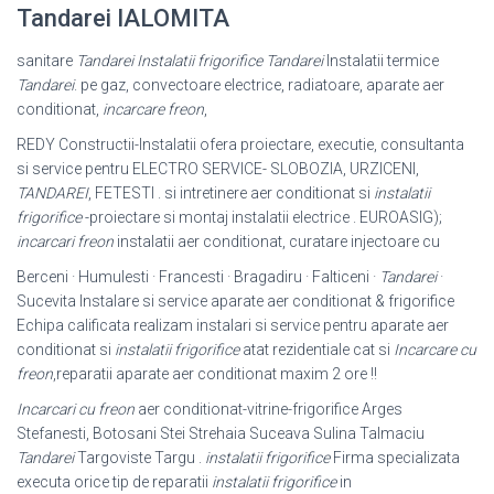
Tandarei IALOMITA
sanitare
Tandarei Instalatii frigorifice Tandarei
Instalatii termice
Tandarei
. pe gaz, convectoare electrice, radiatoare, aparate aer
conditionat,
incarcare freon
,
REDY Constructii-Instalatii ofera proiectare, executie, consultanta
si service pentru ELECTRO SERVICE- SLOBOZIA, URZICENI,
TANDAREI
, FETESTI . si intretinere aer conditionat si
instalatii
frigorifice
-proiectare si montaj instalatii electrice . EUROASIG);
incarcari freon
instalatii aer conditionat, curatare injectoare cu
Berceni · Humulesti · Francesti · Bragadiru · Falticeni ·
Tandarei
·
Sucevita Instalare si service aparate aer conditionat & frigorifice
Echipa calificata realizam instalari si service pentru aparate aer
conditionat si
instalatii frigorifice
atat rezidentiale cat si
Incarcare cu
freon
,reparatii aparate aer conditionat maxim 2 ore !!
Incarcari cu freon
aer conditionat-vitrine-frigorifice Arges
Stefanesti, Botosani Stei Strehaia Suceava Sulina Talmaciu
Tandarei
Targoviste Targu .
instalatii frigorifice
Firma specializata
executa orice tip de reparatii
instalatii frigorifice
in