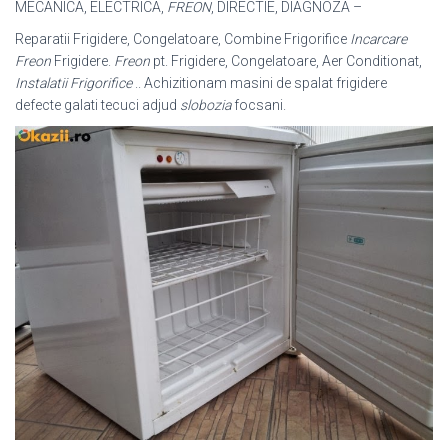
MECANICA, ELECTRICA,
FREON
, DIRECTIE, DIAGNOZA –
Reparatii Frigidere, Congelatoare, Combine Frigorifice
Incarcare
Freon
Frigidere.
Freon
pt. Frigidere, Congelatoare, Aer Conditionat,
Instalatii Frigorifice
.. Achizitionam masini de spalat frigidere
defecte galati tecuci adjud
slobozia
focsani.