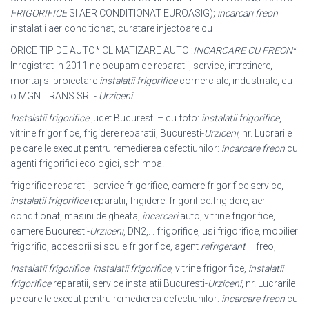
FRIGORIFICE
SI AER CONDITIONAT EUROASIG);
incarcari freon
instalatii aer conditionat, curatare injectoare cu
ORICE TIP DE AUTO* CLIMATIZARE AUTO :
INCARCARE CU FREON
*
Inregistrat in 2011 ne ocupam de reparatii, service, intretinere,
montaj si proiectare
instalatii frigorifice
comerciale, industriale, cu
o MGN TRANS SRL-
Urziceni
Instalatii frigorifice
judet Bucuresti – cu foto:
instalatii frigorifice
,
vitrine frigorifice, frigidere reparatii, Bucuresti-
Urziceni
, nr. Lucrarile
pe care le execut pentru remedierea defectiunilor:
incarcare freon
cu
agenti frigorifici ecologici, schimba.
frigorifice reparatii, service frigorifice, camere frigorifice service,
instalatii frigorifice
reparatii, frigidere. frigorifice.frigidere, aer
conditionat, masini de gheata,
incarcari
auto, vitrine frigorifice,
camere Bucuresti-
Urziceni
, DN2,. . frigorifice, usi frigorifice, mobilier
frigorific, accesorii si scule frigorifice, agent
refrigerant
– freo,
Instalatii frigorifice
:
instalatii frigorifice
, vitrine frigorifice,
instalatii
frigorifice
reparatii, service instalatii Bucuresti-
Urziceni
, nr. Lucrarile
pe care le execut pentru remedierea defectiunilor:
incarcare freon
cu