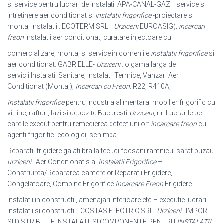
si service pentru lucrari de instalatii APA-CANAL-GAZ. . service si
intretinere aer conditionat si
instalatii frigorifice
-proiectare si
montaj instalatii . ECOTERM SRL
–
Urziceni
EUROASIG);
incarcari
freon
instalatii aer conditionat, curatare injectoare cu
comercializare, montaj si service in domeniile
instalatii frigorifice
si
aer conditionat. GABRIELLE-
Urziceni
. o gama larga de
servicii:Instalatii Sanitare, Instalatii Termice, Vanzari Aer
Conditionat (Montaj),
Incarcari cu Freon
: R22; R410A;
Instalatii frigorifice
pentru industria alimentara: mobilier frigorific cu
vitrine, rafturi, lazi si depozite Bucuresti-
Urziceni
, nr. Lucrarile pe
care le execut pentru remedierea defectiunilor:
incarcare freon
cu
agenti frigorifici ecologici, schimba.
Reparatii frigidere galati braila tecuci focsani ramnicul sarat buzau
urziceni
. Aer Conditionat s.a.
Instalatii Frigorifice
–
Construirea/Repararea camerelor Reparatii Frigidere,
Congelatoare, Combine Frigorifice
Incarcare Freon
Frigidere.
instalatii in constructii, amenajari interioare etc – executie lucrari
instalatii si constructii . COSTAS ELECTRIC SRL-
Urziceni
. IMPORT
SI DISTRIBUTIE INSTALATII SI COMPONENTE PENTRU
INSTALATII