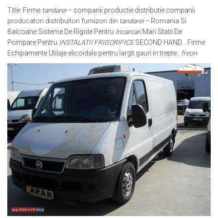
Title: Firme
tandarei
– companii productie distributie companii
producatori distribuitori furnizori din
tandarei
– Romania Si
Balcoane Sisteme De Rigole Pentru
Incarcari
Mari Statii De
Pompare Pentru
INSTALATII FRIGORIFICE
SECOND HAND. . Firme
Echipamente Utilaje elicoidale pentru largit gauri in trepte..
freon