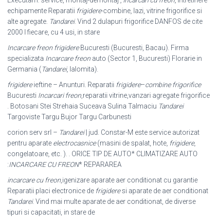
echipamente Reparatii
frigidere
-combine, lazi, vitrine frigorifice si
alte agregate.
Tandarei
. Vind 2 dulapuri frigorifice DANFOS de cite
2000 l fiecare, cu 4 usi, in stare
Incarcare freon frigidere
Bucuresti (Bucuresti, Bacau). Firma
specializata
Incarcare freon
auto (Sector 1, Bucuresti) Florarie in
Germania (
Tandarei
, Ialomita).
frigidere
ieftine – Anunturi. Reparatii
frigidere
–
combine frigorifice
Bucuresti
Incarcari freon
,reparatii vitrine,vanzari agregate frigorifice
. Botosani Stei Strehaia Suceava Sulina Talmaciu
Tandarei
Targoviste Targu Bujor Targu Carbunesti
corion serv srl –
Tandarei
| jud. Constar-M este service autorizat
pentru aparate
electrocasnice
(masini de spalat, hote,
frigidere
,
congelatoare, etc. ). . ORICE TIP DE AUTO* CLIMATIZARE AUTO
:
INCARCARE CU FREON
* REPARAREA
incarcare cu freon
,igenizare aparate aer conditionat cu garantie
Reparatii placi electronice de
frigidere
si aparate de aer conditionat
Tandarei
. Vind mai multe aparate de aer conditionat, de diverse
tipuri si capacitati, in stare de