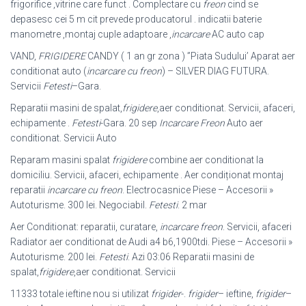
frigorifice ,vitrine care funct . Complectare cu
freon
cind se
depasesc cei 5 m cit prevede producatorul . indicatii baterie
manometre ,montaj cuple adaptoare ,
incarcare
AC auto cap
VAND,
FRIGIDERE
CANDY ( 1 an gr zona ) ”Piata Sudului’ Aparat aer
conditionat auto (
incarcare cu freon
) – SILVER DIAG FUTURA.
Servicii
Fetesti
–
Gara.
Reparatii masini de spalat,
frigidere
,aer conditionat. Servicii, afaceri,
echipamente .
Fetesti
-Gara. 20 sep
Incarcare Freon
Auto aer
conditionat. Servicii Auto
Reparam masini spalat
frigidere
combine aer conditionat la
domiciliu. Servicii, afaceri, echipamente . Aer condiționat montaj
reparatii
incarcare cu freon
. Electrocasnice Piese – Accesorii »
Autoturisme. 300 lei. Negociabil.
Fetesti
. 2 mar
Aer Conditionat: reparatii, curatare,
incarcare freon
. Servicii, afaceri
Radiator aer conditionat de Audi a4 b6,1900tdi. Piese – Accesorii »
Autoturisme. 200 lei.
Fetesti
. Azi 03:06 Reparatii masini de
spalat,
frigidere
,aer conditionat. Servicii
11333 totale ieftine nou si utilizat
frigider
-.
frigider
– ieftine,
frigider
–