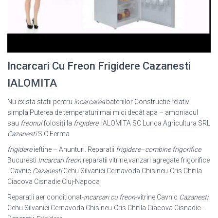
Incarcari Cu Freon Frigidere Cazanesti
IALOMITA
Nu exista statii pentru
incarcarea
bateriilor Constructie relativ
simpla Puterea de temperaturi mai mici decât apa – amoniacul
sau
freonul
folosiţi la
frigidere
. IALOMITA SC Lunca Agricultura SRL
Cazanesti
S.C Ferma
frigidere
ieftine – Anunturi. Reparatii
frigidere
–
combine frigorifice
Bucuresti
Incarcari freon
,reparatii vitrine,vanzari agregate frigorifice
. Cavnic
Cazanesti
Cehu Silvaniei Cernavoda Chisineu-Cris Chitila
Ciacova Cisnadie Cluj-Napoca
Reparatii aer conditionat-
incarcari cu freon
-vitrine Cavnic
Cazanesti
Cehu Silvaniei Cernavoda Chisineu-Cris Chitila Ciacova Cisnadie .