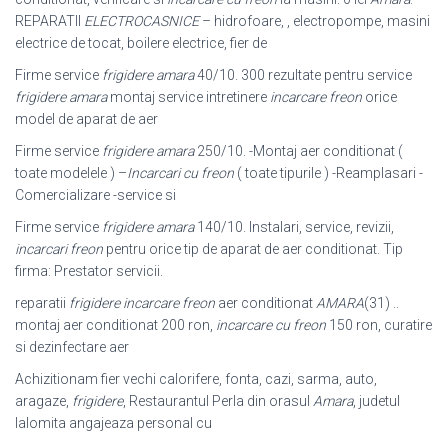
REPARATII
ELECTROCASNICE
– hidrofoare, , electropompe, masini
electrice de tocat, boilere electrice, fier de
Firme service
frigidere amara
40/10. 300 rezultate pentru service
frigidere amara
montaj service intretinere
incarcare freon
orice
model de aparat de aer
Firme service
frigidere amara
250/10. -Montaj aer conditionat (
toate modelele ) –
Incarcari cu freon
( toate tipurile ) -Reamplasari -
Comercializare -service si
Firme service
frigidere amara
140/10. Instalari, service, revizii,
incarcari freon
pentru orice tip de aparat de aer conditionat. Tip
firma: Prestator servicii.
reparatii
frigidere incarcare freon
aer conditionat
AMARA
(31) ..
montaj aer conditionat 200 ron,
incarcare cu freon
150 ron, curatire
si dezinfectare aer
Achizitionam fier vechi calorifere, fonta, cazi, sarma, auto,
aragaze,
frigidere
, Restaurantul Perla din orasul
Amara
, judetul
Ialomita angajeaza personal cu