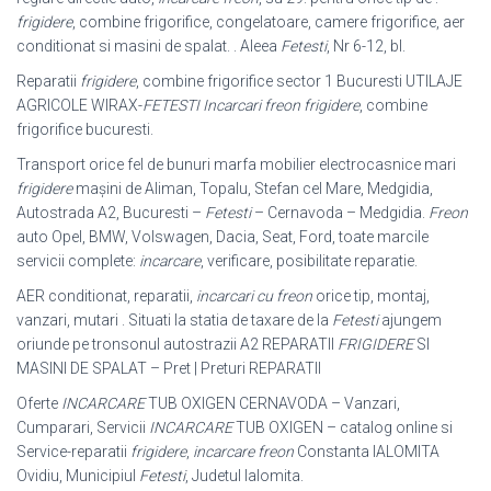
frigidere
, combine frigorifice, congelatoare, camere frigorifice, aer
conditionat si masini de spalat. . Aleea
Fetesti
, Nr 6-12, bl
.
Reparatii
frigidere
, combine frigorifice sector 1 Bucuresti UTILAJE
AGRICOLE WIRAX-
FETESTI
Incarcari freon frigidere
, combine
frigorifice bucuresti.
Transport orice fel de bunuri marfa mobilier electrocasnice mari
frigidere
mașini de Aliman, Topalu, Stefan cel Mare, Medgidia,
Autostrada A2, Bucuresti –
Fetesti
– Cernavoda – Medgidia.
Freon
auto Opel, BMW, Volswagen, Dacia, Seat, Ford, toate marcile
servicii complete:
incarcare
, verificare, posibilitate reparatie.
AER conditionat, reparatii,
incarcari cu freon
orice tip, montaj,
vanzari, mutari . Situati la statia de taxare de la
Fetesti
ajungem
oriunde pe tronsonul autostrazii A2 REPARATII
FRIGIDERE
SI
MASINI DE SPALAT – Pret | Preturi REPARATII
Oferte
INCARCARE
TUB OXIGEN CERNAVODA – Vanzari,
Cumparari, Servicii
INCARCARE
TUB OXIGEN – catalog online si
Service-reparatii
frigidere
,
incarcare freon
Constanta IALOMITA
Ovidiu, Municipiul
Fetesti
, Judetul Ialomita.