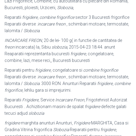
Lazi Frigorifice, Combine, cu autoutilitara cu plecare din Romania,
Bucuresti, ploiesti, Urziceni,
Slobozia
,
Reparatii
frigidere
,
combine frigorifice
sector 3 Bucuresti frigorifice
Reparatii diverse :
incarcare freon
, schimbari motoare, termostate,
Ialomita /
Slobozia
.
INCARCARE FREON
, 20 de lei- 100 g( in functie de cantitatea de
freon
incarcata
) la, Sibiu
slobozia
, 2015-04-23 18:44. anunt
Reaparatii reprezentanta bucuresti
frigidere
, congelatoare,
combine, lazi, mese reci,, Bucuresti bucuresti
Reparatii pentru
frigidere
, congelatoare si
combine frigorifice
Reparatii diverse :
incarcare freon
, schimbari motoare, termostate,
Ialomita /
Slobozia
. 3000 RON. Anunturi Reparatii
frigidere
,
combine
frigorifice
, lehliu gara si imprejurimi.
Reparatii
Frigidere
, Service
Incarcare Freon
, Frigotehnist Autorizat
Bucuresti .. Achizitionam masini de spalat
frigidere
defecte galati
tecuci adjud
slobozia
frigidere
marghita anunturi Anunturi,
Frigidere
MARGHITA, Casa si
Gradina Vitrina frigorifica
Slobozia
Reparatii pentru
frigidere
,