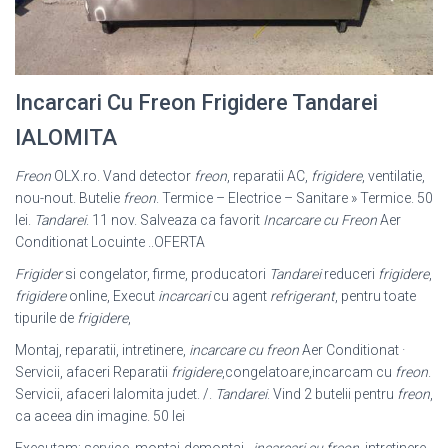
Incarcari Cu Freon Frigidere Tandarei
IALOMITA
Freon
OLX.ro. Vand detector
freon
, reparatii AC,
frigidere
, ventilatie,
nou-nout. Butelie
freon
. Termice – Electrice – Sanitare » Termice. 50
lei.
Tandarei
. 11 nov. Salveaza ca favorit
Incarcare cu Freon
Aer
Conditionat Locuinte ..OFERTA
Frigider
si congelator, firme, producatori
Tandarei
reduceri
frigidere
,
frigidere
online, Execut
incarcari
cu agent
refrigerant
, pentru toate
tipurile de
frigidere
,
Montaj, reparatii, intretinere,
incarcare cu freon
Aer Conditionat ·
Servicii, afaceri Reparatii
frigidere
,congelatoare,incarcam cu
freon
.
Servicii, afaceri Ialomita judet. /.
Tandarei
. Vind 2 butelii pentru
freon
,
ca aceea din imagine. 50 lei
Executam: service, montaj-demontaj ,
incarcari cu freon
, intretinere