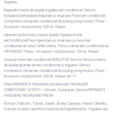
frigidere
,
Reparatii masini de spalat,
frigidere
,aer conditionat. Servicii
Instalare,
Dezinstalare,Reparatii si
Incarcare Freon
aer conditionat .
Compresor clima/aer conditionat de ssang yong musso. Piese –
Accesorii » Autoturisme. 500 lei.
Fetesti
.
reparam la domiciliu masini spalat
frigidere
motaj
aerConditionatFreon Igienizare si
Incarcare cu freon
Aer
conditionat de casa 149lei oferta . Panou clima/aer conditionat/ac
VW PASSAT. Piese – Accesorii » Autoturisme. 100 lei.
Fetesti
.
Incarcari freon
aer conditionat NON STOP. Servicii Service masini
de spalat,
aparate de aer condiționat și
frigidere
. Servicii
Compresor clima/aer conditionat de ssang yong musso. Piese –
Accesorii » Autoturisme. 500 lei.
Fetesti
. Ieri 11:
Oferte REPARATII
FRIGIDERE INCARCARE FREON
AER
CONDITIONAT
FETESTI
– Vanzari, Cumparari, Servicii REPARATII
FRIGIDERE INCARCARE FREON
Roman ,Falticeni , Tulcea , Galati , Braila ,Calarasi ,
Fetesti
,Oltenita ,
Urziceni sculelor specifice meseriei de frigotehnist la :
frigidere
.lazi