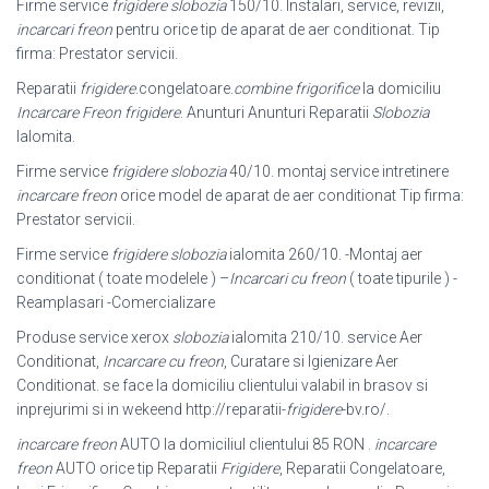
Firme service
frigidere slobozia
150/10. Instalari, service, revizii,
incarcari freon
pentru orice tip de aparat de aer conditionat. Tip
firma: Prestator servicii.
Reparatii
frigidere
.congelatoare.
combine frigorifice
la domiciliu
Incarcare Freon frigidere
. Anunturi Anunturi Reparatii
Slobozia
Ialomita.
Firme service
frigidere slobozia
40/10. montaj service intretinere
incarcare freon
orice model de aparat de aer conditionat Tip firma:
Prestator servicii.
Firme service
frigidere slobozia
ialomita 260/10. -Montaj aer
conditionat ( toate modelele ) –
Incarcari cu freon
( toate tipurile ) -
Reamplasari -Comercializare
Produse service xerox
slobozia
ialomita 210/10. service Aer
Conditionat,
Incarcare cu freon
, Curatare si Igienizare Aer
Conditionat. se face la domiciliu clientului valabil in brasov si
inprejurimi si in wekeend http://reparatii-
frigidere
-bv.
ro/.
incarcare freon
AUTO la domiciliul clientului 85 RON .
incarcare
freon
AUTO orice tip Reparatii
Frigidere
, Reparatii Congelatoare,