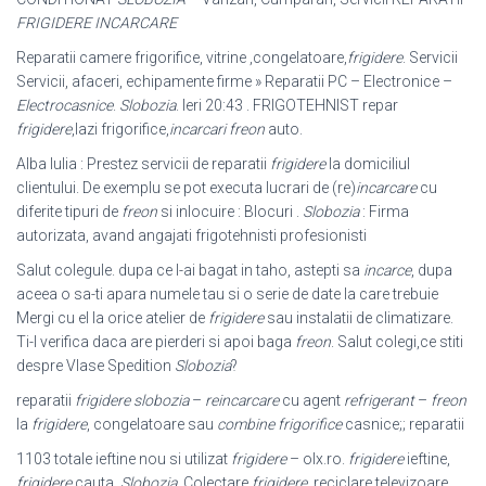
FRIGIDERE INCARCARE
Reparatii camere frigorifice, vitrine ,congelatoare,
frigidere
. Servicii
Servicii, afaceri, echipamente firme » Reparatii PC – Electronice –
Electrocasnice
.
Slobozia
. Ieri 20:43 . FRIGOTEHNIST repar
frigidere
,lazi frigorifice,
incarcari freon
auto.
Alba Iulia : Prestez servicii de reparatii
frigidere
la domiciliul
clientului. De exemplu se pot executa lucrari de (re)
incarcare
cu
diferite tipuri de
freon
si inlocuire : Blocuri .
Slobozia
: Firma
autorizata, avand angajati frigotehnisti profesionisti
Salut colegule. dupa ce l-ai bagat in taho, astepti sa
incarce
, dupa
aceea o sa-ti apara numele tau si o serie de date la care trebuie
Mergi cu el la orice atelier de
frigidere
sau instalatii de climatizare.
Ti-l verifica daca are pierderi si apoi baga
freon
. Salut colegi,ce stiti
despre Vlase Spedition
Slobozia
?
reparatii
frigidere slobozia
–
reincarcare
cu agent
refrigerant
–
freon
la
frigidere
, congelatoare sau
combine frigorifice
casnice;; reparatii
1103 totale ieftine nou si utilizat
frigidere
– olx.ro.
frigidere
ieftine,
frigidere
cauta.
Slobozia
. Colectare
frigidere
, reciclare televizoare,