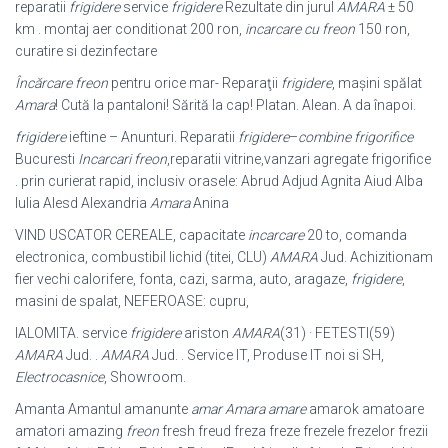
reparatii
frigidere
service
frigidere
Rezultate din jurul
AMARA
± 50
km . montaj aer conditionat 200 ron,
incarcare cu freon
150 ron,
curatire si dezinfectare
Încărcare freon
pentru orice mar- Reparaţii
frigidere
, maşini spălat
Amara
! Cută la pantaloni! Sărită la cap! Platan. Alean. A da înapoi.
frigidere
ieftine – Anunturi. Reparatii
frigidere
–
combine frigorifice
Bucuresti
Incarcari freon
,reparatii vitrine,vanzari agregate frigorifice
. prin curierat rapid, inclusiv orasele: Abrud Adjud Agnita Aiud Alba
Iulia Alesd Alexandria
Amara
Anina
VIND USCATOR CEREALE, capacitate
incarcare
20 to, comanda
electronica, combustibil lichid (titei, CLU)
AMARA
Jud. Achizitionam
fier vechi calorifere, fonta, cazi, sarma, auto, aragaze,
frigidere
,
masini de spalat, NEFEROASE: cupru
,
IALOMITA. service
frigidere
ariston
AMARA
(31) · FETESTI(59)
AMARA
Jud. .
AMARA
Jud. . Service IT, Produse IT noi si SH,
Electrocasnice
, Showroom.
Amanta Amantul amanunte
amar Amara amare
amarok amatoare
amatori amazing
freon
fresh freud freza freze frezele frezelor frezii