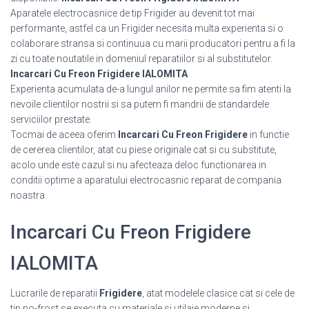
Aparatele electrocasnice de tip Frigider au devenit tot mai
performante, astfel ca un Frigider necesita multa experienta si o
colaborare stransa si continuua cu marii producatori pentru a fi la
zi cu toate noutatile in domeniul reparatiilor si al substitutelor.
Incarcari Cu Freon Frigidere IALOMITA
Experienta acumulata de-a lungul anilor ne permite sa fim atenti la
nevoile clientilor nostrii si sa putem fi mandrii de standardele
serviciilor prestate.
Tocmai de aceea oferim
Incarcari Cu Freon Frigidere
in functie
de cererea clientilor, atat cu piese originale cat si cu substitute,
acolo unde este cazul si nu afecteaza deloc functionarea in
conditii optime a aparatului electrocasnic reparat de compania
noastra.
Incarcari Cu Freon Frigidere
IALOMITA
Lucrarile de reparatii
Frigidere
, atat modelele clasice cat si cele de
tip no-frost se executa cu materiale si utilaje moderne si