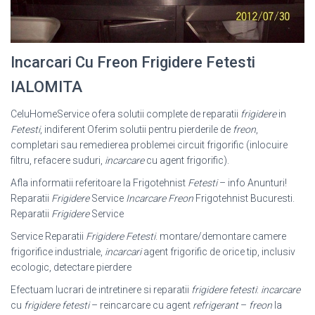
Incarcari Cu Freon Frigidere Fetesti
IALOMITA
CeluHomeService ofera solutii complete de reparatii
frigidere
in
Fetesti
, indiferent Oferim solutii pentru pierderile de
freon
,
completari sau remedierea problemei circuit frigorific (inlocuire
filtru, refacere suduri,
incarcare
cu agent frigorific).
Afla informatii referitoare la Frigotehnist
Fetesti
– info Anunturi!
Reparatii
Frigidere
Service
Incarcare Freon
Frigotehnist Bucuresti.
Reparatii
Frigidere
Service
Service Reparatii
Frigidere Fetesti
. montare/demontare camere
frigorifice industriale,
incarcari
agent frigorific de orice tip, inclusiv
ecologic, detectare pierdere
Efectuam lucrari de intretinere si reparatii
frigidere fetesti
:
incarcare
cu
frigidere fetesti
– reincarcare cu agent
refrigerant
–
freon
la