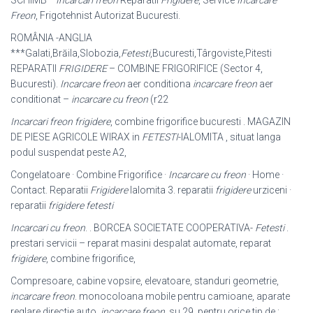
SCHIMB *
Incarcari freon
Reparatii
Frigidere
, Service
Incarcare
Freon
, Frigotehnist Autorizat Bucuresti.
ROMÂNIA -ANGLIA
***Galati,Brăila,Slobozia,
Fetesti
,Bucuresti,Târgoviste,Pitesti
REPARATII
FRIGIDERE
– COMBINE FRIGORIFICE (Sector 4,
Bucuresti).
Incarcare freon
aer conditiona
incarcare freon
aer
conditionat –
incarcare cu freon
(r22
Incarcari freon frigidere
, combine frigorifice bucuresti . MAGAZIN
DE PIESE AGRICOLE WIRAX in
FETESTI
-IALOMITA , situat langa
podul suspendat peste A2,
Congelatoare · Combine Frigorifice ·
Incarcare cu freon
· Home ·
Contact. Reparatii
Frigidere
Ialomita 3. reparatii
frigidere
urziceni ·
reparatii
frigidere fetesti
Incarcari cu freon
. . BORCEA SOCIETATE COOPERATIVA-
Fetesti
.
prestari servicii – reparat masini despalat automate, reparat
frigidere
, combine frigorifice,
Compresoare, cabine vopsire, elevatoare, standuri geometrie,
incarcare freon
. monocoloana mobile pentru camioane, aparate
reglare directie auto,
incarcare freon
, su 29. pentru orice tip de :