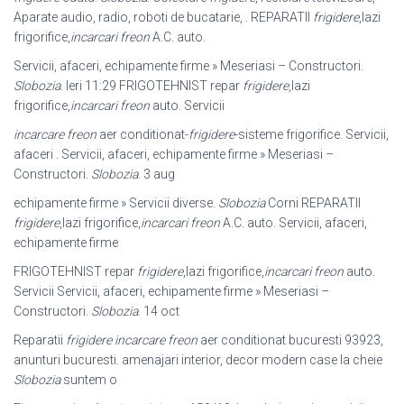
Aparate audio, radio, roboti de bucatarie, . REPARATII
frigidere
,lazi
frigorifice,
incarcari freon
A.C. auto.
Servicii, afaceri, echipamente firme » Meseriasi – Constructori.
Slobozia
. Ieri 11:
29 FRIGOTEHNIST repar
frigidere
,lazi
frigorifice,
incarcari freon
auto. Servicii
incarcare freon
aer conditionat-
frigidere
-sisteme frigorifice. Servicii,
afaceri . Servicii, afaceri, echipamente firme » Meseriasi –
Constructori.
Slobozia
. 3 aug
echipamente firme » Servicii diverse.
Slobozia
Corni REPARATII
frigidere
,
lazi frigorifice,
incarcari freon
A.C. auto. Servicii, afaceri,
echipamente firme
FRIGOTEHNIST repar
frigidere
,lazi frigorifice,
incarcari freon
auto.
Servicii Servicii, afaceri, echipamente firme » Meseriasi –
Constructori.
Slobozia
. 14 oct
Reparatii
frigidere incarcare freon
aer conditionat bucuresti 93923,
anunturi bucuresti. amenajari interior, decor modern case la cheie
Slobozia
suntem o