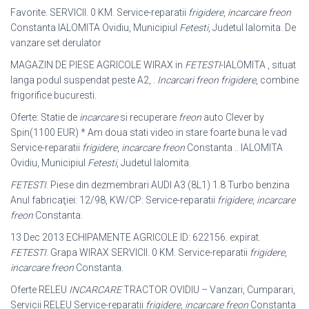
Favorite. SERVICII. 0 KM. Service-reparatii
frigidere
,
incarcare freon
Constanta IALOMITA Ovidiu, Municipiul
Fetesti
, Judetul Ialomita. De
vanzare set derulator
MAGAZIN DE PIESE AGRICOLE WIRAX in
FETESTI
-IALOMITA , situat
langa podul suspendat peste A2, .
Incarcari freon frigidere
, combine
frigorifice bucuresti.
Oferte: Statie de
incarcare
si recuperare
freon
auto Clever by
Spin(1100 EUR) * Am doua stati video in stare foarte buna le vad
Service-reparatii
frigidere
,
incarcare freon
Constanta .. IALOMITA
Ovidiu, Municipiul
Fetesti
, Judetul Ialomita.
FETESTI
. Piese din dezmembrari AUDI A3 (8L1) 1.8 Turbo benzina
Anul fabricaţiei: 12/98, KW/CP: Service-reparatii
frigidere
,
incarcare
freon
Constanta
.
13 Dec 2013 ECHIPAMENTE AGRICOLE ID: 622156. expirat.
FETESTI
. Grapa WIRAX SERVICII. 0 KM. Service-reparatii
frigidere
,
incarcare freon
Constanta.
Oferte RELEU
INCARCARE
TRACTOR OVIDIU – Vanzari, Cumparari,
Servicii RELEU Service-reparatii
frigidere
,
incarcare freon
Constanta