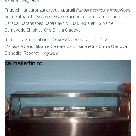
Reparatii
Frigidere
.
Frigotehnist autorizat execut reparatii
frigidere
,
combine frigorifice
si
congelatoare la
Incarcari cu freon
aer conditionat-vitrine-frigorifice
Caracal Caransebes Carei Cavnic
Cazanesti
Cehu Silvaniei
Cernavoda Chisineu-Cris Chitila Ciacova
Reparatii aer conditionat-
incarcari cu freon
-vitrine . Cavnic
Cazanesti
Cehu Silvaniei Cernavoda Chisineu-Cris Chitila Ciacova
Cisnadie . Reparatii
Frigidere
.