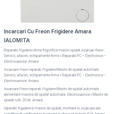
Incarcari Cu Freon Frigidere Amara
IALOMITA
Reparatii
frigidere
vitrine frigorifice masini spalat
incarcari freon
.
Servicii, afaceri, echipamente firme » Reparatii PC – Electronice –
Electrocasnice
.
Amara
.
Incarcare Freon
reparati
Frigidere
Masini de spalat automate .
Servicii, afaceri, echipamente firme » Reparatii PC – Electronice –
Electrocasnice
.
Amara
.
Incarcare Freon
reparati
Frigidere
Masini de spalat automate .
alimentare masina de spalat automata.
Electrocasnice
» Masini de
spalat rufe. 20 lei.
Amara
.
reparatii
frigidere
si masini de spalat, montare si
incarcare
aer
conditionat, verificare si
incarcare cu freon
la masini. 0 lei
Amara
.