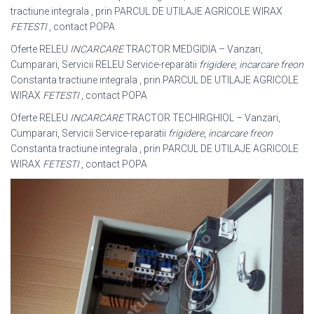
tractiune integrala , prin PARCUL DE UTILAJE AGRICOLE WIRAX
FETESTI
, contact POPA
Oferte RELEU
INCARCARE
TRACTOR MEDGIDIA – Vanzari,
Cumparari, Servicii RELEU Service-reparatii
frigidere
,
incarcare freon
Constanta tractiune integrala , prin PARCUL DE UTILAJE AGRICOLE
WIRAX
FETESTI
, contact POPA
Oferte RELEU
INCARCARE
TRACTOR TECHIRGHIOL – Vanzari,
Cumparari, Servicii Service-reparatii
frigidere
,
incarcare freon
Constanta tractiune integrala , prin PARCUL DE UTILAJE AGRICOLE
WIRAX
FETESTI
, contact POPA