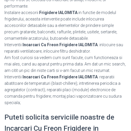
performante.
Instalare accesorii
Frigidere IALOMITA
in functie de modelul
frigiderului, aceasta interventie poate include inlocuirea
accesoriilor detasabile sau a elementelor de prindere simple
precum gratarele, balconetii, rafturile, plintele, usitele, sertarele,
ornamentele arzatorului, butoanele detasabile.
Interventii
Incarcari Cu Freon Frigidere IALOMITA
: inlocuire sau
reparatii ventilatoare; inlocuire filtru deshidrator.
Am fost curiosi sa vedem cum sunt facute, cum functioneaza si
mai ales, cand au aparut pentru prima data. Am dat un mic search,
am citit un pic din niste carti si v-am facut un mic rezumat.
Interventii
Incarcari Cu Freon Frigidere IALOMITA
: reparatii
abatitoare de temperaturi (blast-chillere); intretinerea periodica a
agregatelor (contract); reparatii placi (module) electronice de
comanda pentru frigidere; montaj placi vaporizatoare cu sudura
speciala;
Puteti solicita serviciile noastre de
Incarcari Cu Freon Frigidere in