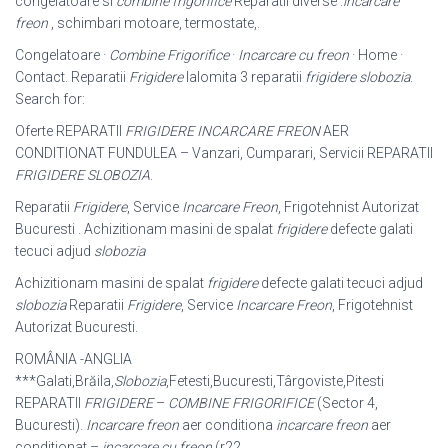
congelatoare si
combine frigorifice
Reparatii diverse :
incarcare
freon
, schimbari motoare, termostate,.
Congelatoare ·
Combine Frigorifice
·
Incarcare cu freon
· Home ·
Contact. Reparatii
Frigidere
Ialomita 3 reparatii
frigidere slobozia
.
Search for:
Oferte REPARATII
FRIGIDERE INCARCARE FREON
AER
CONDITIONAT FUNDULEA – Vanzari, Cumparari, Servicii REPARATII
FRIGIDERE
SLOBOZIA
.
Reparatii
Frigidere
, Service
Incarcare Freon
, Frigotehnist Autorizat
Bucuresti . Achizitionam masini de spalat
frigidere
defecte galati
tecuci adjud
slobozia
Achizitionam masini de spalat
frigidere
defecte galati tecuci adjud
slobozia
Reparatii
Frigidere
, Service
Incarcare Freon
, Frigotehnist
Autorizat Bucuresti.
ROMÂNIA -ANGLIA
***Galati,Brăila,
Slobozia
,Fetesti,Bucuresti,Târgoviste,Pitesti
REPARATII
FRIGIDERE
–
COMBINE FRIGORIFICE
(Sector 4,
Bucuresti).
Incarcare freon
aer conditiona
incarcare freon
aer
conditionat –
incarcare cu freon
(r22