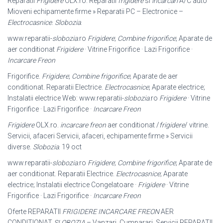
Reparatii
Frigidere
OLX.ro. Reparatii
frigidere
si
incarcari
A/C auto
Mioveni echipamente firme » Reparatii PC – Electronice –
Electrocasnice
.
Slobozia
.
www.reparatii-
slobozia
.ro
Frigidere
;
Combine frigorifice
; Aparate de
aer conditionat
Frigidere
· Vitrine Frigorifice · Lazi Frigorifice ·
Incarcare Freon
Frigorifice.
Frigidere
;
Combine frigorifice
; Aparate de aer
conditionat. Reparatii Electrice.
Electrocasnice
; Aparate electrice;
Instalatii electrice Web: www.
reparatii-
slobozia
.ro
Frigidere
· Vitrine
Frigorifice · Lazi Frigorifice ·
Incarcare Freon
Frigidere
OLX.ro.
incarcare freon
aer conditionat /
frigidere
/ vitrine.
Servicii, afaceri Servicii, afaceri, echipamente firme » Servicii
diverse.
Slobozia
. 19 oct
www.reparatii-
slobozia
.ro
Frigidere
;
Combine frigorifice
; Aparate de
aer conditionat. Reparatii Electrice.
Electrocasnice
; Aparate
electrice; Instalatii electrice Congelatoare ·
Frigidere
· Vitrine
Frigorifice · Lazi Frigorifice ·
Incarcare Freon
Oferte REPARATII
FRIGIDERE INCARCARE FREON
AER
CONDITIONAT
SLOBOZIA
– Vanzari, Cumparari, Servicii REPARATII