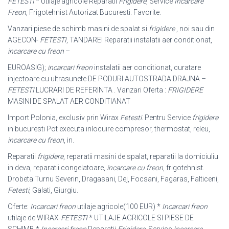
FETESTI
* Utilaje agricole Reparatii
Frigidere
, Service
Incarcare
Freon
, Frigotehnist Autorizat Bucuresti. Favorite.
Vanzari piese de schimb masini de spalat si
frigidere
, noi sau din
AGECON-
FETESTI
, TANDAREI Reparatii instalatii aer conditionat,
incarcare cu freon
–
EUROASIG);
incarcari freon
instalatii aer conditionat, curatare
injectoare cu ultrasunete DE PODURI AUTOSTRADA DRAJNA –
FETESTI
LUCRARI DE REFERINTA . Vanzari Oferta :
FRIGIDERE
MASINI DE SPALAT AER CONDITIANAT
Import Polonia, exclusiv prin Wirax
Fetesti
. Pentru Service
frigidere
in bucuresti Pot executa inlocuire compresor, thermostat, releu,
incarcare cu freon
, in.
Reparatii
frigidere
, reparatii masini de spalat, reparatii la domiciuliu
in deva, reparatii congelatoare,
incarcare cu freon
, frigotehnist.
Drobeta Turnu Severin, Dragasani, Dej, Focsani, Fagaras, Falticeni,
Fetesti
, Galati, Giurgiu.
Oferte:
Incarcari freon
utilaje agricole(100 EUR) *
Incarcari freon
utilaje de WIRAX-
FETESTI
* UTILAJE AGRICOLE SI PIESE DE