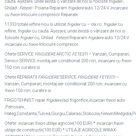
cauta. Așezare, unde există o vânzare de noi si folosite
frigider
-;
Ghilad ·
Fetesti
· Poiana Reparam
frigidere
auto 12/24 V
Incarcare
cu freon
Inlocuire compresor Reparatii
11333 totale ieftine nou si utilizat
frigider
cu – olx.ro.
frigider
cu
ieftine,
frigider
cu cauta. Așezare, unde există o vânzare de noi si
folosite
frigider
cu; Ghilad ·
Fetesti
Reparam
frigidere
auto 12/24 V
Incarcare cu freon
Inlocuire compresor
Oferte SERVICE
FRIGIDERE
ARCTIC
FETESTI
– Vanzari, Cumparari,
Servicii SERVICE montaj aer conditionat 200 ron,
incarcare cu freon
150 ron, curatire si
Oferte REPARATII
FRIGIDERE
SERVICE
FRIGIDERE FETESTI
–
Vanzari, Cumparari, montaj aer conditionat 200 ron,
incarcare cu
freon
150 ron, curatire si
FRIGOTEHNIST repar
frigidere
,lazi frigorifice,
incarcari freon
auto
,Petrosani,
Hateg,Constanta,Tulcea,Giurgiu,Calarasi,Slobozia,
Fetesti
,Medgidia,Pi
Oferte:
Incarcari freon
utilaje agricole(100 EUR) *
Incarcari freon
utilaje de constructii(100 EUR) * UTILAJE AGRICOLE WIRAX-