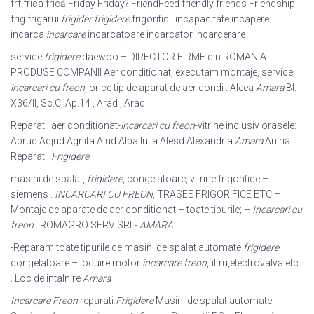
frf frica frică Friday Friday? FriendFeed friendly friends Friendship
frig frigarui
frigider frigidere
frigorific . incapacitate incapere
incarca
incarcare
incarcatoare incarcator incarcerare
service
frigidere
daewoo – DIRECTOR FIRME din ROMANIA
PRODUSE COMPANII Aer conditionat, executam montaje, service,
incarcari cu freon
, orice tip de aparat de aer condi . Aleea
Amara
Bl.
X36/II, Sc.C, Ap.14 , Arad , Arad
Reparatii aer conditionat-
incarcari cu freon
-vitrine inclusiv orasele:
Abrud Adjud Agnita Aiud Alba Iulia Alesd Alexandria
Amara
Anina .
Reparatii
Frigidere
.
masini de spalat,
frigidere
, congelatoare, vitrine frigorifice –
siemens .
INCARCARI CU FREON
, TRASEE FRIGORIFICE ETC –
Montaje de aparate de aer conditionat – toate tipurile; –
Incarcari cu
freon
. ROMAGRO SERV SRL-
AMARA
-Reparam toate tipurile de masini de spalat automate
frigidere
congelatoare –
Ilocuire motor
incarcare freon
,filtru,electrovalva etc.
. Loc de intalnire
Amara
Incarcare Freon
reparati
Frigidere
Masini de spalat automate