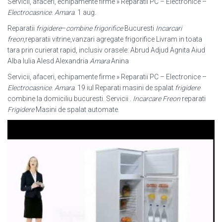
Servicii, afaceri, echipamente firme » Reparatii PC – Electronice –
Electrocasnice
.
Amara
. 1 aug.
Reparatii
frigidere
–
combine frigorifice
Bucuresti
Incarcari
freon
,reparatii vitrine,
vanzari agregate frigorifice Livram in toata
tara prin curierat rapid, inclusiv orasele: Abrud Adjud Agnita Aiud
Alba Iulia Alesd Alexandria
Amara
Anina
Servicii, afaceri, echipamente firme » Reparatii PC – Electronice –
Electrocasnice
.
Amara
. 19 iul Reparati masini de spalat
frigidere
combine la domiciliu bucuresti. Servicii .
Incarcare Freon
reparati
Frigidere
Masini de spalat automate.