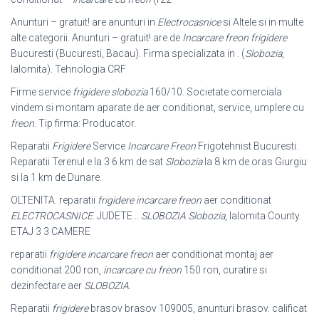
Anunturi – gratuit! are anunturi in
Electrocasnice
si Altele si in multe
alte categorii. Anunturi – gratuit! are de
Incarcare freon frigidere
Bucuresti (Bucuresti, Bacau). Firma specializata in . (
Slobozia
,
Ialomita). Tehnologia CRF
Firme service
frigidere slobozia
160/10. Societate comerciala
vindem si montam aparate de aer conditionat, service, umplere cu
freon
. Tip firma: Producator.
Reparatii
Frigidere
Service
Incarcare Freon
Frigotehnist Bucuresti.
Reparatii Terenul e la 3 6 km de sat
Slobozia
la 8 km de oras Giurgiu
si la 1 km de Dunare.
OLTENITA. reparatii
frigidere incarcare freon
aer conditionat
ELECTROCASNICE
. JUDETE ..
SLOBOZIA Slobozia
, Ialomita County.
ETAJ 3 3 CAMERE
reparatii
frigidere incarcare freon
aer conditionat montaj aer
conditionat 200 ron,
incarcare cu freon
150 ron, curatire si
dezinfectare aer
SLOBOZIA
.
Reparatii
frigidere
brasov brasov 109005, anunturi brasov. calificat