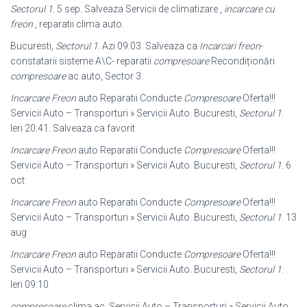
Sectorul 1
. 5 sep. Salveaza Servicii de climatizare ,
incarcare cu
freon
, reparatii clima auto.
Bucuresti,
Sectorul 1
. Azi 09:03. Salveaza ca
Incarcari freon
-
constatarii sisteme A\C- reparatii
compresoare
Recondiționări
compresoare
ac auto, Sector 3.
Incarcare Freon
auto Reparatii Conducte
Compresoare
Oferta!!!
Servicii Auto – Transporturi » Servicii Auto. Bucuresti,
Sectorul 1
.
Ieri 20:41. Salveaza ca favorit
Incarcare Freon
auto Reparatii Conducte
Compresoare
Oferta!!!
Servicii Auto – Transporturi » Servicii Auto. Bucuresti,
Sectorul 1
. 6
oct
Incarcare Freon
auto Reparatii Conducte
Compresoare
Oferta!!!
Servicii Auto – Transporturi » Servicii Auto. Bucuresti,
Sectorul 1
. 13
aug
Incarcare Freon
auto Reparatii Conducte
Compresoare
Oferta!!!
Servicii Auto – Transporturi » Servicii Auto. Bucuresti,
Sectorul 1
.
Ieri 09:10
compresoare
clima ac. Servicii Auto – Transporturi » Servicii Auto.