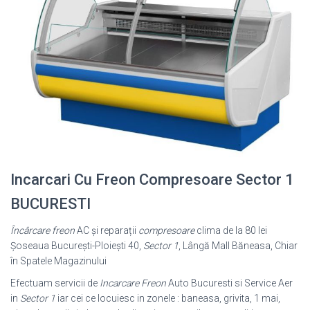
Incarcari Cu Freon Compresoare Sector 1
BUCURESTI
Încârcare freon
AC și reparații
compresoare
clima de la 80 lei
Șoseaua București-Ploiești 40,
Sector 1
, Lângă Mall Băneasa, Chiar
în Spatele Magazinului
Efectuam servicii de
Incarcare Freon
Auto Bucuresti si Service Aer
in
Sector 1
iar cei ce locuiesc in zonele : baneasa, grivita, 1 mai,