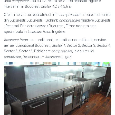
unui
compresor
nou cu 12 Pentru service si reparatii frigidere
intervenim in Bucuresti
sector 1
,2,3,4,5,6 si
Oferim service si reparatii/schimb
compresoare
in toate sectoarele
din Bucuresti: Bucuresti – Schimb
compresoare
frigidere Bucuresti
, Reparatii Frigidere
Sector 1
Bucuresti, Firma noastra este
specializata in
incarcare freon
frigidere.
Incarcare freon
aer conditionat, reparatii aer conditionat, service
aer aer conditionat Bucuresti,
Sector 1
, Sector 2, Sector 3, Sector 4,
Sector 5, Sector 6. Deblocare
compresoare
, Inlocuire ulei
compresor
, Descarcare –
incarcare
cu gaz
.