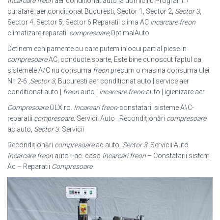
Incarcare freon
aer conditionat auto la domiciliu Program: ?
curatare, aer conditionat Bucuresti, Sector 1, Sector 2,
Sector 3
,
Sector 4, Sector 5, Sector 6 Reparatii clima AC
incarcare freon
climatizare,reparatii
compresoare
,
OptimalAuto
Detinem echipamente cu care putem inlocui partial piese in
compresoare
AC, conducte sparte, Este bine cunoscut faptul ca
sistemele A/C nu consuma
freon
precum o masina consuma ulei.
Nr. 2-6 ,
Sector 3
, Bucuresti aer conditionat auto | service aer
conditionat auto |
freon
auto |
incarcare freon
auto | igienizare aer
Compresoare
OLX.ro.
Incarcari freon
-constatarii sisteme A\C-
reparatii
compresoare
. Servicii Auto . Recondiționări
compresoare
ac auto,
Sector 3
. Servicii
Recondiționări
compresoare
ac auto,
Sector 3
. Servicii Auto
Incarcare freon
auto +ac. casa
Incarcari freon
– Constatarii sistem
Ac – Reparatii
Compresoare
.