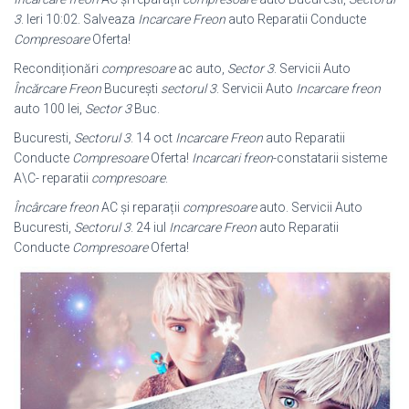
3
. Ieri 10
:02. Salveaza
Incarcare Freon
auto Reparatii Conducte
Compresoare
Oferta!
Recondiționări
compresoare
ac auto,
Sector 3
. Servicii Auto
Încărcare Freon
București
sectorul 3
. Servicii Auto
Incarcare freon
auto 100 lei,
Sector 3
Buc.
Bucuresti,
Sectorul 3
. 14 oct
Incarcare Freon
auto Reparatii
Conducte
Compresoare
Oferta!
Incarcari freon
-constatarii sisteme
A\C- reparatii
compresoare
.
Încârcare freon
AC și reparații
compresoare
auto. Servicii Auto
Bucuresti,
Sectorul 3
. 24 iul
Incarcare Freon
auto Reparatii
Conducte
Compresoare
Oferta!