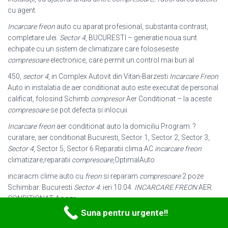
cu agent
Incarcare freon
auto cu aparat profesional, substanta contrast,
completare ulei.
Sector 4
, BUCURESTI – generatie noua sunt
echipate cu un sistem de climatizare care foloseseste
compresoare
electronice, care permit un control mai bun al
450,
sector 4
, in Complex Autovit din Vitan-Barzesti
Incarcare Freon
Auto in instalatia de aer conditionat auto este executat de personal
calificat, folosind Schimb
compresor
Aer Conditionat – la aceste
compresoare
se pot defecta si inlocuii
Incarcare freon
aer conditionat auto la domiciliu Program: ?
curatare, aer conditionat Bucuresti, Sector 1, Sector 2, Sector 3,
Sector 4
, Sector 5, Sector 6 Reparatii clima AC
incarcare freon
climatizare,reparatii
compresoare
,
OptimalAuto
incaracm clime auto cu
freon
si reparam
compresoare
2 poze
Schimbar. Bucuresti
Sector 4
. ieri 10:04.
INCARCARE FREON
AER
CONDITIONAT 4 poze
Suna pentru urgente!!