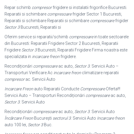
Repar schimb
compresor
frigidere si instalatii frigorifice Bucuresti.
Reparatii si schimbare
compresoare
frigider Sector 1 Bucuresti,
Reparatii si schimbare Reparatii si schimbare
compresoare
frigider
Sector 3
Bucuresti, Reparatii si
Oferim service si reparatii/schimb
compresoare
in toate sectoarele
din Bucuresti: Reparatii Frigidere Sector 2 Bucuresti, Reparatii
Frigidere
Sector 3
Bucuresti, Reparatii Frigidere Firma noastra este
specializata in
incarcare freon
frigidere.
Recondiționări
compresoare
ac auto,
Sector 3
. Servicii Auto –
Transporturi Verificare Ac
incarcare freon
climatizare reparatii
compresor
ac. Servicii Auto
Incarcare Freon
auto Reparatii Conducte
Compresoare
Oferta!!!
Servicii Auto – Transporturi Recondiționări
compresoare
ac auto,
Sector 3
. Servicii Auto
Recondiționări
compresoare
ac auto,
Sector 3
. Servicii Auto
Încărcare Freon
București
sectorul 3
. Servicii Auto
Incarcare freon
auto 100 lei,
Sector 3
Buc.