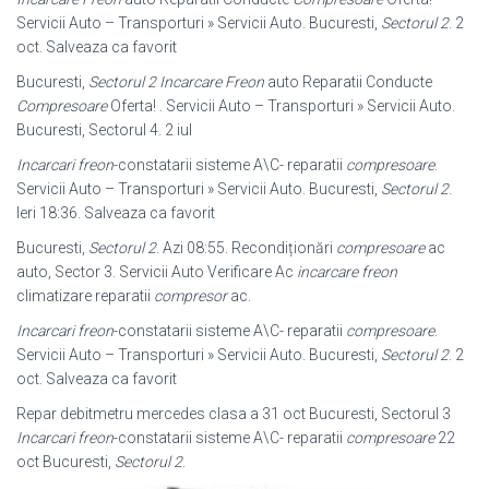
Servicii Auto – Transporturi » Servicii Auto. Bucuresti,
Sectorul 2
. 2
oct. Salveaza ca favorit
Bucuresti,
Sectorul 2
Incarcare Freon
auto Reparatii Conducte
Compresoare
Oferta! . Servicii Auto – Transporturi » Servicii Auto.
Bucuresti, Sectorul 4. 2 iul
Incarcari freon
-constatarii sisteme A\C- reparatii
compresoare
.
Servicii Auto – Transporturi » Servicii Auto. Bucuresti,
Sectorul 2
.
Ieri 18:36. Salveaza ca favorit
Bucuresti,
Sectorul 2
. Azi 08:55. Recondiționări
compresoare
ac
auto, Sector 3. Servicii Auto Verificare Ac
incarcare freon
climatizare reparatii
compresor
ac.
Incarcari freon
-constatarii sisteme A\C- reparatii
compresoare
.
Servicii Auto – Transporturi » Servicii Auto. Bucuresti,
Sectorul 2
. 2
oct. Salveaza ca favorit
Repar debitmetru mercedes clasa a 31 oct Bucuresti, Sectorul 3
Incarcari freon
-constatarii sisteme A\C- reparatii
compresoare
22
oct Bucuresti,
Sectorul 2
.