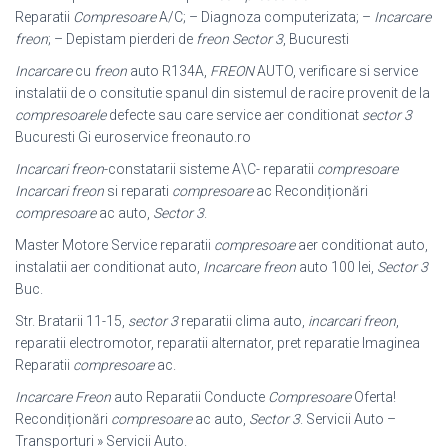
Reparatii
Compresoare
A/C; – Diagnoza computerizata; –
Incarcare
freon
; – Depistam pierderi de
freon
Sector 3
, Bucuresti
Incarcare
cu
freon
auto R134A,
FREON
AUTO, verificare si service
instalatii de o consitutie spanul din sistemul de racire provenit de la
compresoarele
defecte sau care service aer conditionat
sector 3
Bucuresti Gi euroservice freonauto.ro
Incarcari freon
-constatarii sisteme A\C- reparatii
compresoare
Incarcari freon
si reparati
compresoare
ac Recondiționări
compresoare
ac auto,
Sector 3
.
Master Motore Service reparatii
compresoare
aer conditionat auto,
instalatii aer conditionat auto,
Incarcare freon
auto 100 lei,
Sector 3
Buc.
Str. Bratarii 11-15,
sector 3
reparatii clima auto,
incarcari freon
,
reparatii electromotor, reparatii alternator, pret reparatie Imaginea
Reparatii
compresoare
ac.
Incarcare Freon
auto Reparatii Conducte
Compresoare
Oferta!
Recondiționări
compresoare
ac auto,
Sector 3
. Servicii Auto –
Transporturi » Servicii Auto.