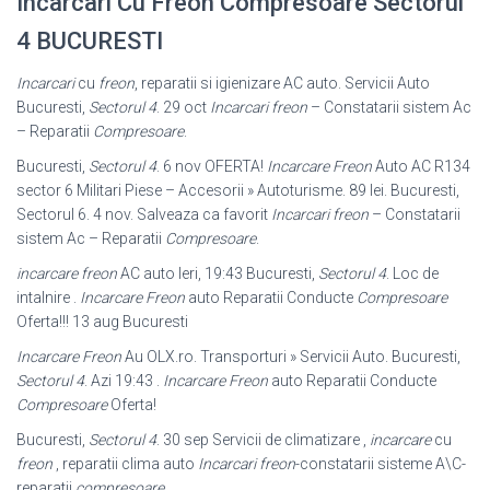
Incarcari Cu Freon Compresoare Sectorul
4 BUCURESTI
Incarcari
cu
freon
, reparatii si igienizare AC auto. Servicii Auto
Bucuresti,
Sectorul 4
. 29 oct
Incarcari freon
– Constatarii sistem Ac
– Reparatii
Compresoare
.
Bucuresti,
Sectorul 4
. 6 nov OFERTA!
Incarcare Freon
Auto AC R134
sector 6 Militari Piese – Accesorii » Autoturisme. 89 lei. Bucuresti,
Sectorul 6. 4 nov. Salveaza ca favorit
Incarcari freon
– Constatarii
sistem Ac – Reparatii
Compresoare
.
incarcare freon
AC auto Ieri, 19:43 Bucuresti,
Sectorul 4
. Loc de
intalnire .
Incarcare Freon
auto Reparatii Conducte
Compresoare
Oferta!!! 13 aug Bucuresti
Incarcare Freon
Au OLX.ro. Transporturi » Servicii Auto. Bucuresti,
Sectorul 4
. Azi 19:43 .
Incarcare Freon
auto Reparatii Conducte
Compresoare
Oferta!
Bucuresti,
Sectorul 4
. 30 sep Servicii de climatizare ,
incarcare
cu
freon
, reparatii clima auto
Incarcari freon
-constatarii sisteme A\C-
reparatii
compresoare
.