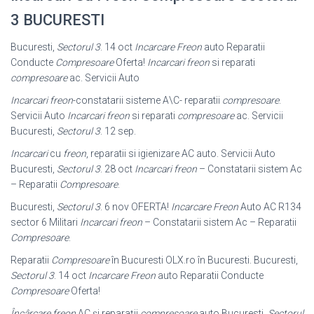
3 BUCURESTI
Bucuresti,
Sectorul 3
. 14 oct
Incarcare Freon
auto Reparatii
Conducte
Compresoare
Oferta!
Incarcari freon
si reparati
compresoare
ac. Servicii Auto
Incarcari freon
-constatarii sisteme A\C- reparatii
compresoare
.
Servicii Auto
Incarcari freon
si reparati
compresoare
ac. Servicii
Bucuresti,
Sectorul 3
. 12 sep.
Incarcari
cu
freon
, reparatii si igienizare AC auto. Servicii Auto
Bucuresti,
Sectorul 3
. 28 oct
Incarcari freon
– Constatarii sistem Ac
– Reparatii
Compresoare
.
Bucuresti,
Sectorul 3
. 6 nov OFERTA!
Incarcare Freon
Auto AC R134
sector 6 Militari
Incarcari freon
– Constatarii sistem Ac – Reparatii
Compresoare
.
Reparatii
Compresoare
în Bucuresti OLX.ro în Bucuresti. Bucuresti,
Sectorul 3
. 14 oct
Incarcare Freon
auto Reparatii Conducte
Compresoare
Oferta!
Încârcare freon
AC și reparații
compresoare
auto Bucuresti,
Sectorul