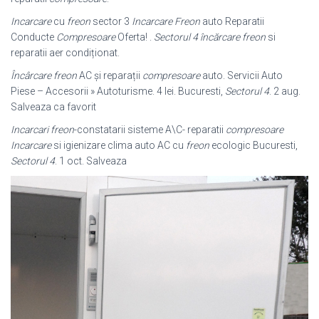
Incarcare
cu
freon
sector 3
Incarcare Freon
auto Reparatii
Conducte
Compresoare
Oferta! .
Sectorul 4 încărcare freon
si
reparatii aer condiționat.
Încârcare freon
AC și reparații
compresoare
auto. Servicii Auto
Piese – Accesorii » Autoturisme. 4 lei. Bucuresti,
Sectorul 4
. 2 aug.
Salveaza ca favorit
Incarcari freon
-constatarii sisteme A\C- reparatii
compresoare
Incarcare
si igienizare clima auto AC cu
freon
ecologic Bucuresti,
Sectorul 4
. 1 oct. Salveaza