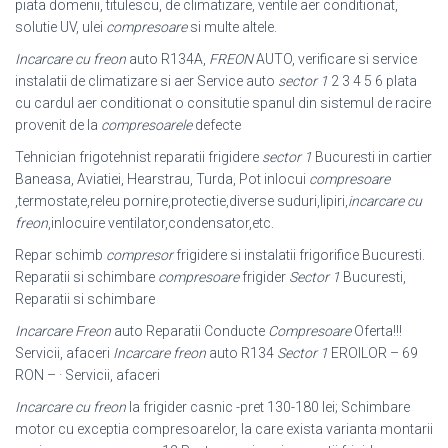
piata domenii, titulescu, de climatizare, ventile aer conditionat,
solutie UV, ulei
compresoare
si multe altele.
Incarcare cu freon
auto R134A,
FREON
AUTO, verificare si service
instalatii de climatizare si aer Service auto
sector 1
2 3 4 5 6 plata
cu cardul aer conditionat o consitutie spanul din sistemul de racire
provenit de la
compresoarele
defecte
Tehnician frigotehnist reparatii frigidere
sector 1
Bucuresti in cartier
Baneasa, Aviatiei, Hearstrau, Turda, Pot inlocui
compresoare
,termostate,releu pornire,
protectie,diverse suduri,lipiri,
incarcare cu
freon
,inlocuire ventilator,condensator,
etc.
Repar schimb
compresor
frigidere si instalatii frigorifice Bucuresti.
Reparatii si schimbare
compresoare
frigider
Sector 1
Bucuresti,
Reparatii si schimbare
Incarcare Freon
auto Reparatii Conducte
Compresoare
Oferta!!!
Servicii, afaceri
Incarcare freon
auto R134
Sector 1
EROILOR – 69
RON – · Servicii, afaceri
Incarcare cu freon
la frigider casnic -pret 130-180 lei; Schimbare
motor cu exceptia compresoarelor, la care exista varianta montarii