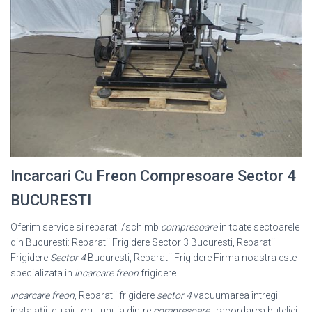
Incarcari Cu Freon Compresoare Sector 4
BUCURESTI
Oferim service si reparatii/schimb
compresoare
in toate sectoarele
din Bucuresti: Reparatii Frigidere Sector 3 Bucuresti, Reparatii
Frigidere
Sector 4
Bucuresti, Reparatii Frigidere Firma noastra este
specializata in
incarcare freon
frigidere.
incarcare freon
, Reparatii frigidere
sector 4
vacuumarea întregii
instalaţii, cu ajutorul unuia dintre
compresoare
;. racordarea buteliei