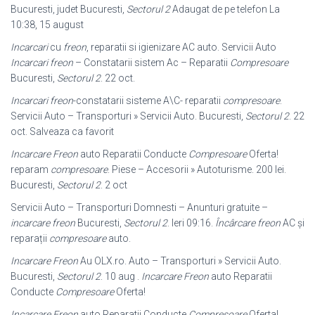
Bucuresti, judet Bucuresti,
Sectorul 2
Adaugat de pe telefon La
10:38, 15 august
Incarcari
cu
freon
, reparatii si igienizare AC auto. Servicii Auto
Incarcari freon
– Constatarii sistem Ac – Reparatii
Compresoare
Bucuresti,
Sectorul 2
. 22 oct.
Incarcari freon
-constatarii sisteme A\C- reparatii
compresoare
.
Servicii Auto – Transporturi » Servicii Auto. Bucuresti,
Sectorul 2
. 22
oct. Salveaza ca favorit
Incarcare Freon
auto Reparatii Conducte
Compresoare
Oferta!
reparam
compresoare
. Piese – Accesorii » Autoturisme. 200 lei.
Bucuresti,
Sectorul 2
. 2 oct
Servicii Auto – Transporturi Domnesti – Anunturi gratuite –
incarcare freon
Bucuresti,
Sectorul 2
. Ieri 09:16.
Încârcare freon
AC și
reparații
compresoare
auto.
Incarcare Freon
Au OLX.ro. Auto – Transporturi » Servicii Auto.
Bucuresti,
Sectorul 2
. 10 aug .
Incarcare Freon
auto Reparatii
Conducte
Compresoare
Oferta!
Incarcare Freon
auto Reparatii Conducte
Compresoare
Oferta!