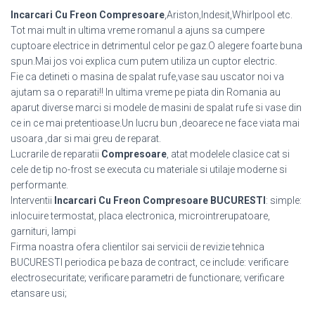
Incarcari Cu Freon Compresoare
,Ariston,Indesit,Whirlpool etc.
Tot mai mult in ultima vreme romanul a ajuns sa cumpere
cuptoare electrice in detrimentul celor pe gaz.O alegere foarte buna
spun.Mai jos voi explica cum putem utiliza un cuptor electric.
Fie ca detineti o masina de spalat rufe,vase sau uscator noi va
ajutam sa o reparati!! In ultima vreme pe piata din Romania au
aparut diverse marci si modele de masini de spalat rufe si vase din
ce in ce mai pretentioase.Un lucru bun ,deoarece ne face viata mai
usoara ,dar si mai greu de reparat.
Lucrarile de reparatii
Compresoare
, atat modelele clasice cat si
cele de tip no-frost se executa cu materiale si utilaje moderne si
performante.
Interventii
Incarcari Cu Freon Compresoare BUCURESTI
: simple:
inlocuire termostat, placa electronica, microintrerupatoare,
garnituri, lampi
Firma noastra ofera clientilor sai servicii de revizie tehnica
BUCURESTI periodica pe baza de contract, ce include: verificare
electrosecuritate; verificare parametri de functionare; verificare
etansare usi;