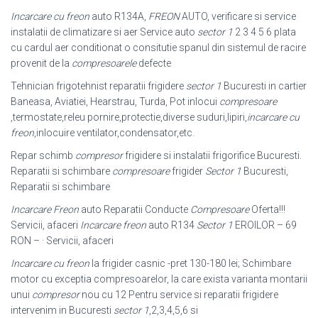
Incarcare cu freon
auto R134A,
FREON
AUTO, verificare si service
instalatii de climatizare si aer Service auto
sector 1
2 3 4 5 6 plata
cu cardul aer conditionat o consitutie spanul din sistemul de racire
provenit de la
compresoarele
defecte
Tehnician frigotehnist reparatii frigidere
sector 1
Bucuresti in cartier
Baneasa, Aviatiei, Hearstrau, Turda, Pot inlocui
compresoare
,termostate,releu pornire,
protectie,diverse suduri,lipiri,
incarcare cu
freon
,inlocuire ventilator,condensator,
etc.
Repar schimb
compresor
frigidere si instalatii frigorifice Bucuresti.
Reparatii si schimbare
compresoare
frigider
Sector 1
Bucuresti,
Reparatii si schimbare
Incarcare Freon
auto Reparatii Conducte
Compresoare
Oferta!!!
Servicii, afaceri
Incarcare freon
auto R134
Sector 1
EROILOR – 69
RON – · Servicii, afaceri
Incarcare cu freon
la frigider casnic -pret 130-180 lei; Schimbare
motor cu exceptia compresoarelor, la care exista varianta montarii
unui
compresor
nou cu 12 Pentru service si reparatii frigidere
intervenim in Bucuresti
sector 1
,2,3,4,5,6 si