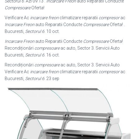
Sectorul 6
. Azi 09:13 .
Incarcare Freon
auto Reparatii Conducte
Compresoare
Oferta!
Verificare Ac
incarcare freon
climatizare reparatii
compresor
ac
Incarcare Freon
auto Reparatii Conducte
Compresoare
Oferta! .
Bucuresti,
Sectorul 6
. 10 oct.
Incarcare Freon
auto Reparatii Conducte
Compresoare
Oferta!
Recondiționări
compresoare
ac auto, Sector 3. Servicii Auto
Bucuresti,
Sectorul 6
. 16 oct.
Recondiționări
compresoare
ac auto, Sector 3. Servicii Auto
Verificare Ac
incarcare freon
climatizare reparatii
compresor
ac
Bucuresti,
Sectorul 6
. 23 sep