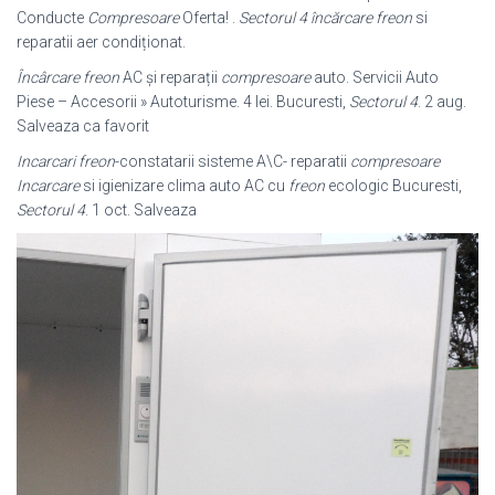
Conducte
Compresoare
Oferta! .
Sectorul 4 încărcare freon
si
reparatii aer condiționat.
Încârcare freon
AC și reparații
compresoare
auto. Servicii Auto
Piese – Accesorii » Autoturisme. 4 lei. Bucuresti,
Sectorul 4
. 2 aug.
Salveaza ca favorit
Incarcari freon
-constatarii sisteme A\C- reparatii
compresoare
Incarcare
si igienizare clima auto AC cu
freon
ecologic Bucuresti,
Sectorul 4
. 1 oct. Salveaza