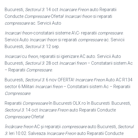
Bucuresti,
Sectorul 3
. 14 oct
Incarcare Freon
auto Reparatii
Conducte
Compresoare
Oferta!
Incarcari freon
si reparati
compresoare
ac. Servicii Auto
Incarcari freon
-constatarii sisteme A\C- reparatii
compresoare
.
Servicii Auto
Incarcari freon
si reparati
compresoare
ac. Servicii
Bucuresti,
Sectorul 3
. 12 sep.
Incarcari
cu
freon
, reparatii si igienizare AC auto. Servicii Auto
Bucuresti,
Sectorul 3
. 28 oct
Incarcari freon
– Constatarii sistem Ac
– Reparatii
Compresoare
.
Bucuresti,
Sectorul 3
. 6 nov OFERTA!
Incarcare Freon
Auto AC R134
sector 6 Militari
Incarcari freon
– Constatarii sistem Ac – Reparatii
Compresoare
.
Reparatii
Compresoare
în Bucuresti OLX.ro în Bucuresti. Bucuresti,
Sectorul 3
. 14 oct
Incarcare Freon
auto Reparatii Conducte
Compresoare
Oferta!
Încârcare freon
AC și reparații
compresoare
auto Bucuresti,
Sectorul
3
. Ieri 10
:02. Salveaza
Incarcare Freon
auto Reparatii Conducte