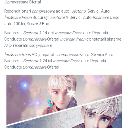
Compresoare
Oferta!
Recondiționări
compresoare
ac auto,
Sector 3
. Servicii Auto
Încărcare Freon
București
sectorul 3
. Servicii Auto
Incarcare freon
auto 100 lei,
Sector 3
Buc.
Bucuresti,
Sectorul 3
. 14 oct
Incarcare Freon
auto Reparatii
Conducte
Compresoare
Oferta!
Incarcari freon
-constatarii sisteme
A\C- reparatii
compresoare
.
Încârcare freon
AC și reparații
compresoare
auto. Servicii Auto
Bucuresti,
Sectorul 3
. 24 iul
Incarcare Freon
auto Reparatii
Conducte
Compresoare
Oferta!