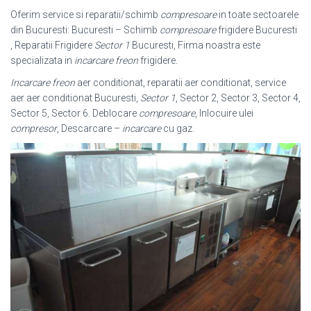
Oferim service si reparatii/schimb
compresoare
in toate sectoarele
din Bucuresti: Bucuresti – Schimb
compresoare
frigidere Bucuresti
, Reparatii Frigidere
Sector 1
Bucuresti, Firma noastra este
specializata in
incarcare freon
frigidere.
Incarcare freon
aer conditionat, reparatii aer conditionat, service
aer aer conditionat Bucuresti,
Sector 1
, Sector 2, Sector 3, Sector 4,
Sector 5, Sector 6. Deblocare
compresoare
, Inlocuire ulei
compresor
, Descarcare –
incarcare
cu gaz
.