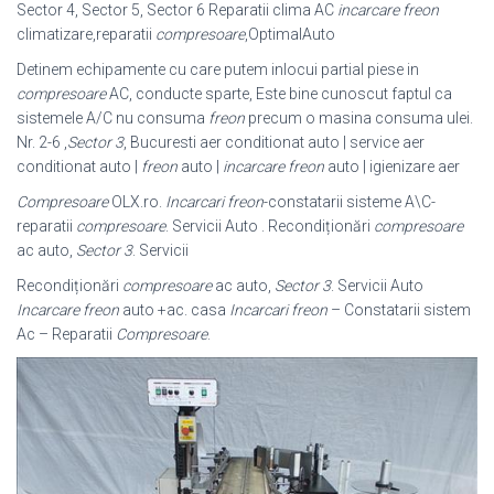
Sector 4, Sector 5, Sector 6 Reparatii clima AC
incarcare freon
climatizare,reparatii
compresoare
,
OptimalAuto
Detinem echipamente cu care putem inlocui partial piese in
compresoare
AC, conducte sparte, Este bine cunoscut faptul ca
sistemele A/C nu consuma
freon
precum o masina consuma ulei.
Nr. 2-6 ,
Sector 3
, Bucuresti aer conditionat auto | service aer
conditionat auto |
freon
auto |
incarcare freon
auto | igienizare aer
Compresoare
OLX.ro.
Incarcari freon
-constatarii sisteme A\C-
reparatii
compresoare
. Servicii Auto . Recondiționări
compresoare
ac auto,
Sector 3
. Servicii
Recondiționări
compresoare
ac auto,
Sector 3
. Servicii Auto
Incarcare freon
auto +ac. casa
Incarcari freon
– Constatarii sistem
Ac – Reparatii
Compresoare
.