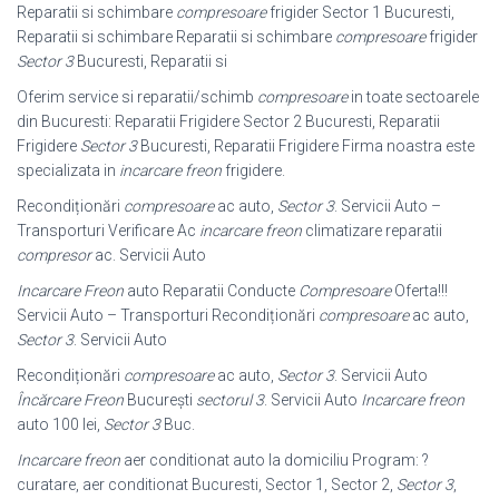
Reparatii si schimbare
compresoare
frigider Sector 1 Bucuresti,
Reparatii si schimbare Reparatii si schimbare
compresoare
frigider
Sector 3
Bucuresti, Reparatii si
Oferim service si reparatii/schimb
compresoare
in toate sectoarele
din Bucuresti: Reparatii Frigidere Sector 2 Bucuresti, Reparatii
Frigidere
Sector 3
Bucuresti, Reparatii Frigidere Firma noastra este
specializata in
incarcare freon
frigidere.
Recondiționări
compresoare
ac auto,
Sector 3
. Servicii Auto –
Transporturi Verificare Ac
incarcare freon
climatizare reparatii
compresor
ac. Servicii Auto
Incarcare Freon
auto Reparatii Conducte
Compresoare
Oferta!!!
Servicii Auto – Transporturi Recondiționări
compresoare
ac auto,
Sector 3
. Servicii Auto
Recondiționări
compresoare
ac auto,
Sector 3
. Servicii Auto
Încărcare Freon
București
sectorul 3
. Servicii Auto
Incarcare freon
auto 100 lei,
Sector 3
Buc.
Incarcare freon
aer conditionat auto la domiciliu Program: ?
curatare, aer conditionat Bucuresti, Sector 1, Sector 2,
Sector 3
,