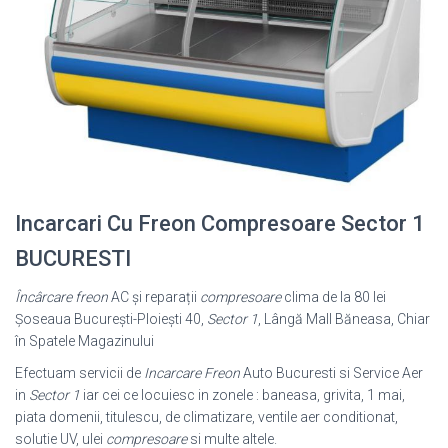
Incarcari Cu Freon Compresoare Sector 1
BUCURESTI
Încârcare freon
AC și reparații
compresoare
clima de la 80 lei
Șoseaua București-Ploiești 40,
Sector 1
, Lângă Mall Băneasa, Chiar
în Spatele Magazinului
Efectuam servicii de
Incarcare Freon
Auto Bucuresti si Service Aer
in
Sector 1
iar cei ce locuiesc in zonele : baneasa, grivita, 1 mai,
piata domenii, titulescu, de climatizare, ventile aer conditionat,
solutie UV, ulei
compresoare
si multe altele.