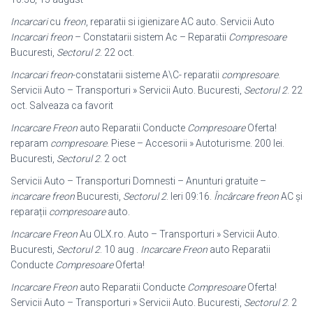
Incarcari
cu
freon
, reparatii si igienizare AC auto. Servicii Auto
Incarcari freon
– Constatarii sistem Ac – Reparatii
Compresoare
Bucuresti,
Sectorul 2
. 22 oct.
Incarcari freon
-constatarii sisteme A\C- reparatii
compresoare
.
Servicii Auto – Transporturi » Servicii Auto. Bucuresti,
Sectorul 2
. 22
oct. Salveaza ca favorit
Incarcare Freon
auto Reparatii Conducte
Compresoare
Oferta!
reparam
compresoare
. Piese – Accesorii » Autoturisme. 200 lei.
Bucuresti,
Sectorul 2
. 2 oct
Servicii Auto – Transporturi Domnesti – Anunturi gratuite –
incarcare freon
Bucuresti,
Sectorul 2
. Ieri 09:16.
Încârcare freon
AC și
reparații
compresoare
auto.
Incarcare Freon
Au OLX.ro. Auto – Transporturi » Servicii Auto.
Bucuresti,
Sectorul 2
. 10 aug .
Incarcare Freon
auto Reparatii
Conducte
Compresoare
Oferta!
Incarcare Freon
auto Reparatii Conducte
Compresoare
Oferta!
Servicii Auto – Transporturi » Servicii Auto. Bucuresti,
Sectorul 2
. 2