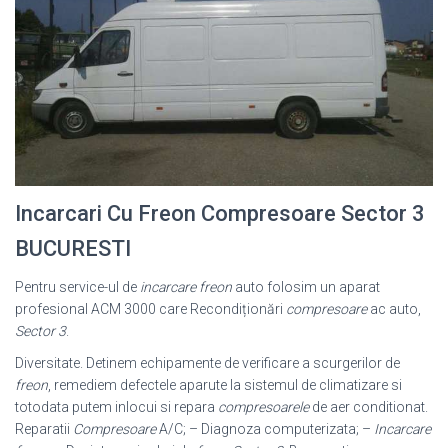
Incarcari Cu Freon Compresoare Sector 3
BUCURESTI
Pentru service-ul de
incarcare freon
auto folosim un aparat
profesional ACM 3000 care Recondiționări
compresoare
ac auto,
Sector 3
.
Diversitate. Detinem echipamente de verificare a scurgerilor de
freon
, remediem defectele aparute la sistemul de climatizare si
totodata putem inlocui si repara
compresoarele
de aer conditionat.
Reparatii
Compresoare
A/C; – Diagnoza computerizata; –
Incarcare