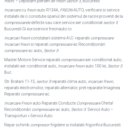
freon
; – Depistam pierderi de
freon
Sector 3
, Bucuresti
Incarcare
cu
freon
auto R134A,
FREON
AUTO, verificare si service
instalatii de o consitutie spanul din sistemul de racire provenit de la
compresoarele
defecte sau care service aer conditionat
sector 3
Bucuresti Gi euroservice freonauto.ro
Incarcari freon
-constatarii sisteme A\C- reparatii
compresoare
Incarcari freon
si reparati
compresoare
ac Recondiționări
compresoare
ac auto,
Sector 3
.
Master Motore Service reparatii
compresoare
aer conditionat auto,
instalatii aer conditionat auto,
Incarcare freon
auto 100 lei,
Sector 3
Buc.
Str. Bratarii 11-15,
sector 3
reparatii clima auto,
incarcari freon
,
reparatii electromotor, reparatii alternator, pret reparatie Imaginea
Reparatii
compresoare
ac.
Incarcare Freon
auto Reparatii Conducte
Compresoare
Oferta!
Recondiționări
compresoare
ac auto,
Sector 3
. Servicii Auto –
Transporturi » Servicii Auto.
Repar schimb
compresor
frigidere si instalatii frigorifice Bucuresti.