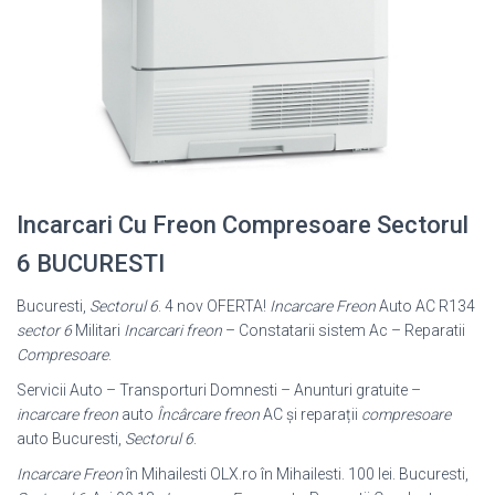
Incarcari Cu Freon Compresoare Sectorul
6 BUCURESTI
Bucuresti,
Sectorul 6
. 4 nov OFERTA!
Incarcare Freon
Auto AC R134
sector 6
Militari
Incarcari freon
– Constatarii sistem Ac – Reparatii
Compresoare
.
Servicii Auto – Transporturi Domnesti – Anunturi gratuite –
incarcare freon
auto
Încârcare freon
AC și reparații
compresoare
auto Bucuresti,
Sectorul 6
.
Incarcare Freon
în Mihailesti OLX.ro în Mihailesti. 100 lei. Bucuresti,