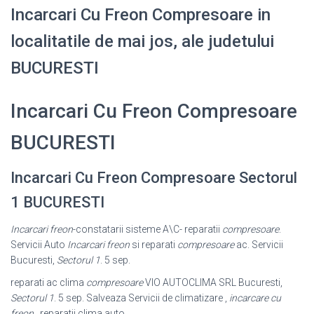
Incarcari Cu Freon Compresoare in
localitatile de mai jos, ale judetului
BUCURESTI
Incarcari Cu Freon Compresoare
BUCURESTI
Incarcari Cu Freon Compresoare Sectorul
1 BUCURESTI
Incarcari freon
-constatarii sisteme A\C- reparatii
compresoare
.
Servicii Auto
Incarcari freon
si reparati
compresoare
ac. Servicii
Bucuresti,
Sectorul 1
. 5 sep.
reparati ac clima
compresoare
VIO AUTOCLIMA SRL Bucuresti,
Sectorul 1
. 5 sep. Salveaza Servicii de climatizare ,
incarcare cu
freon
, reparatii clima auto.