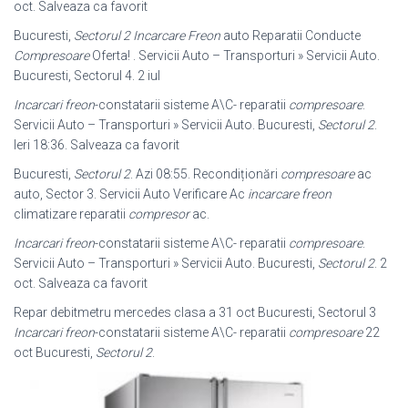
oct. Salveaza ca favorit
Bucuresti,
Sectorul 2
Incarcare Freon
auto Reparatii Conducte
Compresoare
Oferta! . Servicii Auto – Transporturi » Servicii Auto.
Bucuresti, Sectorul 4. 2 iul
Incarcari freon
-constatarii sisteme A\C- reparatii
compresoare
.
Servicii Auto – Transporturi » Servicii Auto. Bucuresti,
Sectorul 2
.
Ieri 18:36. Salveaza ca favorit
Bucuresti,
Sectorul 2
. Azi 08:55. Recondiționări
compresoare
ac
auto, Sector 3. Servicii Auto Verificare Ac
incarcare freon
climatizare reparatii
compresor
ac.
Incarcari freon
-constatarii sisteme A\C- reparatii
compresoare
.
Servicii Auto – Transporturi » Servicii Auto. Bucuresti,
Sectorul 2
. 2
oct. Salveaza ca favorit
Repar debitmetru mercedes clasa a 31 oct Bucuresti, Sectorul 3
Incarcari freon
-constatarii sisteme A\C- reparatii
compresoare
22
oct Bucuresti,
Sectorul 2
.