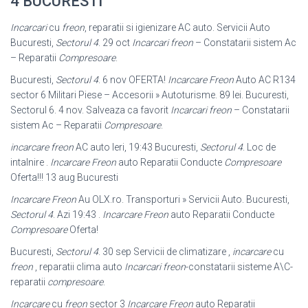
4 BUCURESTI
Incarcari
cu
freon
, reparatii si igienizare AC auto. Servicii Auto
Bucuresti,
Sectorul 4
. 29 oct
Incarcari freon
– Constatarii sistem Ac
– Reparatii
Compresoare
.
Bucuresti,
Sectorul 4
. 6 nov OFERTA!
Incarcare Freon
Auto AC R134
sector 6 Militari Piese – Accesorii » Autoturisme. 89 lei. Bucuresti,
Sectorul 6. 4 nov. Salveaza ca favorit
Incarcari freon
– Constatarii
sistem Ac – Reparatii
Compresoare
.
incarcare freon
AC auto Ieri, 19:43 Bucuresti,
Sectorul 4
. Loc de
intalnire .
Incarcare Freon
auto Reparatii Conducte
Compresoare
Oferta!!! 13 aug Bucuresti
Incarcare Freon
Au OLX.ro. Transporturi » Servicii Auto. Bucuresti,
Sectorul 4
. Azi 19:43 .
Incarcare Freon
auto Reparatii Conducte
Compresoare
Oferta!
Bucuresti,
Sectorul 4
. 30 sep Servicii de climatizare ,
incarcare
cu
freon
, reparatii clima auto
Incarcari freon
-constatarii sisteme A\C-
reparatii
compresoare
.
Incarcare
cu
freon
sector 3
Incarcare Freon
auto Reparatii