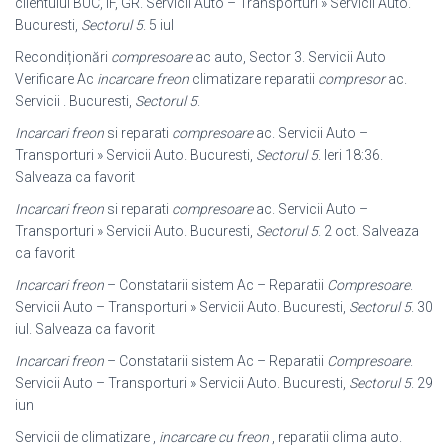
clientului BUC, IF, GR. Servicii Auto – Transporturi » Servicii Auto.
Bucuresti,
Sectorul 5
. 5 iul
Recondiționări
compresoare
ac auto, Sector 3. Servicii Auto
Verificare Ac
incarcare freon
climatizare reparatii
compresor
ac.
Servicii . Bucuresti,
Sectorul 5
.
Incarcari freon
si reparati
compresoare
ac. Servicii Auto –
Transporturi » Servicii Auto. Bucuresti,
Sectorul 5
. Ieri 18:36.
Salveaza ca favorit
Incarcari freon
si reparati
compresoare
ac. Servicii Auto –
Transporturi » Servicii Auto. Bucuresti,
Sectorul 5
. 2 oct. Salveaza
ca favorit
Incarcari freon
– Constatarii sistem Ac – Reparatii
Compresoare
.
Servicii Auto – Transporturi » Servicii Auto. Bucuresti,
Sectorul 5
. 30
iul. Salveaza ca favorit
Incarcari freon
– Constatarii sistem Ac – Reparatii
Compresoare
.
Servicii Auto – Transporturi » Servicii Auto. Bucuresti,
Sectorul 5
. 29
iun
Servicii de climatizare ,
incarcare cu freon
, reparatii clima auto.