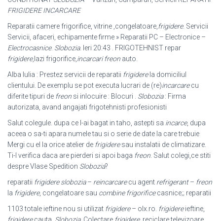
FRIGIDERE INCARCARE
Reparatii camere frigorifice, vitrine ,congelatoare,
frigidere
. Servicii
Servicii, afaceri, echipamente firme » Reparatii PC – Electronice –
Electrocasnice
.
Slobozia
. Ieri 20:43 . FRIGOTEHNIST repar
frigidere
,lazi frigorifice,
incarcari freon
auto.
Alba Iulia : Prestez servicii de reparatii
frigidere
la domiciliul
clientului. De exemplu se pot executa lucrari de (re)
incarcare
cu
diferite tipuri de
freon
si inlocuire : Blocuri .
Slobozia
: Firma
autorizata, avand angajati frigotehnisti profesionisti
Salut colegule. dupa ce l-ai bagat in taho, astepti sa
incarce
, dupa
aceea o sa-ti apara numele tau si o serie de date la care trebuie
Mergi cu el la orice atelier de
frigidere
sau instalatii de climatizare.
Ti-l verifica daca are pierderi si apoi baga
freon
. Salut colegi,ce stiti
despre Vlase Spedition
Slobozia
?
reparatii
frigidere slobozia
–
reincarcare
cu agent
refrigerant
–
freon
la
frigidere
, congelatoare sau
combine frigorifice
casnice;; reparatii
1103 totale ieftine nou si utilizat
frigidere
– olx.ro.
frigidere
ieftine,
frigidere
cauta.
Slobozia
. Colectare
frigidere
, reciclare televizoare,