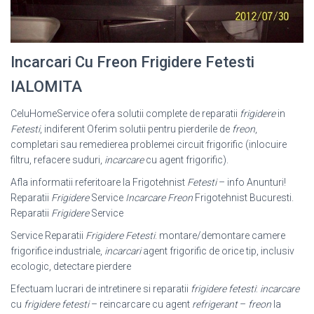
Incarcari Cu Freon Frigidere Fetesti
IALOMITA
CeluHomeService ofera solutii complete de reparatii
frigidere
in
Fetesti
, indiferent Oferim solutii pentru pierderile de
freon
,
completari sau remedierea problemei circuit frigorific (inlocuire
filtru, refacere suduri,
incarcare
cu agent frigorific).
Afla informatii referitoare la Frigotehnist
Fetesti
– info Anunturi!
Reparatii
Frigidere
Service
Incarcare Freon
Frigotehnist Bucuresti.
Reparatii
Frigidere
Service
Service Reparatii
Frigidere Fetesti
. montare/demontare camere
frigorifice industriale,
incarcari
agent frigorific de orice tip, inclusiv
ecologic, detectare pierdere
Efectuam lucrari de intretinere si reparatii
frigidere fetesti
:
incarcare
cu
frigidere fetesti
– reincarcare cu agent
refrigerant
–
freon
la