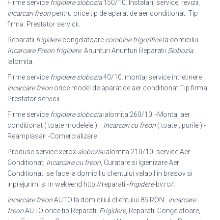
Firme service
frigidere slobozia
150/10. Instalari, service, revizii,
incarcari freon
pentru orice tip de aparat de aer conditionat. Tip
firma: Prestator servicii.
Reparatii
frigidere
.congelatoare.
combine frigorifice
la domiciliu
Incarcare Freon frigidere
. Anunturi Anunturi Reparatii
Slobozia
Ialomita.
Firme service
frigidere slobozia
40/10. montaj service intretinere
incarcare freon
orice model de aparat de aer conditionat Tip firma:
Prestator servicii.
Firme service
frigidere slobozia
ialomita 260/10. -Montaj aer
conditionat ( toate modelele ) –
Incarcari cu freon
( toate tipurile ) -
Reamplasari -Comercializare
Produse service xerox
slobozia
ialomita 210/10. service Aer
Conditionat,
Incarcare cu freon
, Curatare si Igienizare Aer
Conditionat. se face la domiciliu clientului valabil in brasov si
inprejurimi si in wekeend http://reparatii-
frigidere
-bv.
ro/.
incarcare freon
AUTO la domiciliul clientului 85 RON .
incarcare
freon
AUTO orice tip Reparatii
Frigidere
, Reparatii Congelatoare,