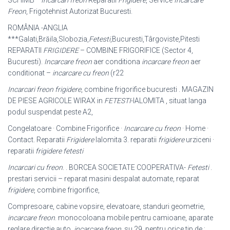
SCHIMB *
Incarcari freon
Reparatii
Frigidere
, Service
Incarcare
Freon
, Frigotehnist Autorizat Bucuresti.
ROMÂNIA -ANGLIA
***Galati,Brăila,Slobozia,
Fetesti
,Bucuresti,Târgoviste,Pitesti
REPARATII
FRIGIDERE
– COMBINE FRIGORIFICE (Sector 4,
Bucuresti).
Incarcare freon
aer conditiona
incarcare freon
aer
conditionat –
incarcare cu freon
(r22
Incarcari freon frigidere
, combine frigorifice bucuresti . MAGAZIN
DE PIESE AGRICOLE WIRAX in
FETESTI
-IALOMITA , situat langa
podul suspendat peste A2,
Congelatoare · Combine Frigorifice ·
Incarcare cu freon
· Home ·
Contact. Reparatii
Frigidere
Ialomita 3. reparatii
frigidere
urziceni ·
reparatii
frigidere fetesti
Incarcari cu freon
. . BORCEA SOCIETATE COOPERATIVA-
Fetesti
.
prestari servicii – reparat masini despalat automate, reparat
frigidere
, combine frigorifice,
Compresoare, cabine vopsire, elevatoare, standuri geometrie,
incarcare freon
. monocoloana mobile pentru camioane, aparate
reglare directie auto,
incarcare freon
, su 29. pentru orice tip de :