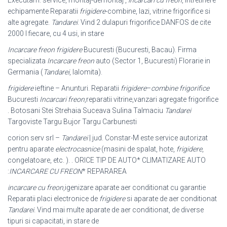
echipamente Reparatii
frigidere
-combine, lazi, vitrine frigorifice si
alte agregate.
Tandarei
. Vind 2 dulapuri frigorifice DANFOS de cite
2000 l fiecare, cu 4 usi, in stare
Incarcare freon frigidere
Bucuresti (Bucuresti, Bacau). Firma
specializata
Incarcare freon
auto (Sector 1, Bucuresti) Florarie in
Germania (
Tandarei
, Ialomita).
frigidere
ieftine – Anunturi. Reparatii
frigidere
–
combine frigorifice
Bucuresti
Incarcari freon
,reparatii vitrine,vanzari agregate frigorifice
. Botosani Stei Strehaia Suceava Sulina Talmaciu
Tandarei
Targoviste Targu Bujor Targu Carbunesti
corion serv srl –
Tandarei
| jud. Constar-M este service autorizat
pentru aparate
electrocasnice
(masini de spalat, hote,
frigidere
,
congelatoare, etc. ). . ORICE TIP DE AUTO* CLIMATIZARE AUTO
:
INCARCARE CU FREON
* REPARAREA
incarcare cu freon
,igenizare aparate aer conditionat cu garantie
Reparatii placi electronice de
frigidere
si aparate de aer conditionat
Tandarei
. Vind mai multe aparate de aer conditionat, de diverse
tipuri si capacitati, in stare de