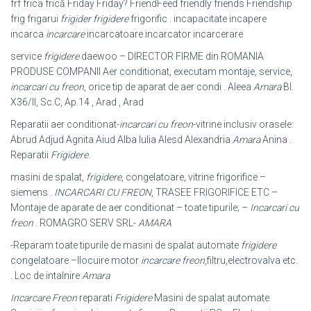
frf frica frică Friday Friday? FriendFeed friendly friends Friendship
frig frigarui
frigider frigidere
frigorific . incapacitate incapere
incarca
incarcare
incarcatoare incarcator incarcerare
service
frigidere
daewoo – DIRECTOR FIRME din ROMANIA
PRODUSE COMPANII Aer conditionat, executam montaje, service,
incarcari cu freon
, orice tip de aparat de aer condi . Aleea
Amara
Bl.
X36/II, Sc.C, Ap.14 , Arad , Arad
Reparatii aer conditionat-
incarcari cu freon
-vitrine inclusiv orasele:
Abrud Adjud Agnita Aiud Alba Iulia Alesd Alexandria
Amara
Anina .
Reparatii
Frigidere
.
masini de spalat,
frigidere
, congelatoare, vitrine frigorifice –
siemens .
INCARCARI CU FREON
, TRASEE FRIGORIFICE ETC –
Montaje de aparate de aer conditionat – toate tipurile; –
Incarcari cu
freon
. ROMAGRO SERV SRL-
AMARA
-Reparam toate tipurile de masini de spalat automate
frigidere
congelatoare –
Ilocuire motor
incarcare freon
,filtru,electrovalva etc.
. Loc de intalnire
Amara
Incarcare Freon
reparati
Frigidere
Masini de spalat automate