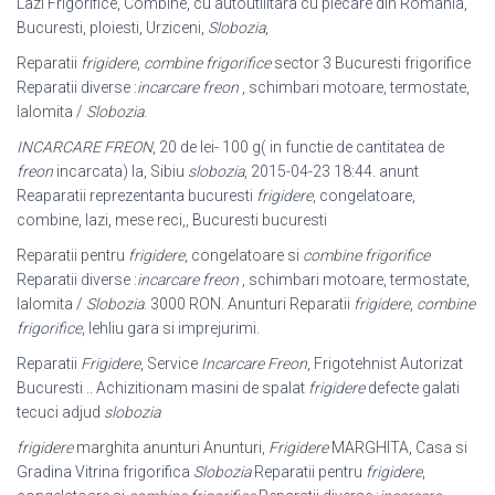
Lazi Frigorifice, Combine, cu autoutilitara cu plecare din Romania,
Bucuresti, ploiesti, Urziceni,
Slobozia
,
Reparatii
frigidere
,
combine frigorifice
sector 3 Bucuresti frigorifice
Reparatii diverse :
incarcare freon
, schimbari motoare, termostate,
Ialomita /
Slobozia
.
INCARCARE FREON
, 20 de lei- 100 g( in functie de cantitatea de
freon
incarcata
) la, Sibiu
slobozia
, 2015-04-23 18:44. anunt
Reaparatii reprezentanta bucuresti
frigidere
, congelatoare,
combine, lazi, mese reci,, Bucuresti bucuresti
Reparatii pentru
frigidere
, congelatoare si
combine frigorifice
Reparatii diverse :
incarcare freon
, schimbari motoare, termostate,
Ialomita /
Slobozia
. 3000 RON. Anunturi Reparatii
frigidere
,
combine
frigorifice
, lehliu gara si imprejurimi.
Reparatii
Frigidere
, Service
Incarcare Freon
, Frigotehnist Autorizat
Bucuresti .. Achizitionam masini de spalat
frigidere
defecte galati
tecuci adjud
slobozia
frigidere
marghita anunturi Anunturi,
Frigidere
MARGHITA, Casa si
Gradina Vitrina frigorifica
Slobozia
Reparatii pentru
frigidere
,