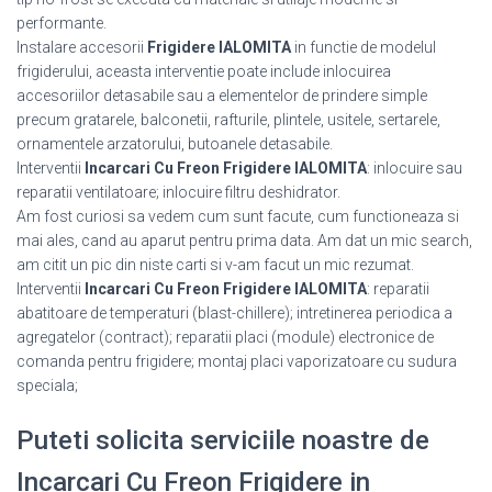
performante.
Instalare accesorii
Frigidere IALOMITA
in functie de modelul
frigiderului, aceasta interventie poate include inlocuirea
accesoriilor detasabile sau a elementelor de prindere simple
precum gratarele, balconetii, rafturile, plintele, usitele, sertarele,
ornamentele arzatorului, butoanele detasabile.
Interventii
Incarcari Cu Freon Frigidere IALOMITA
: inlocuire sau
reparatii ventilatoare; inlocuire filtru deshidrator.
Am fost curiosi sa vedem cum sunt facute, cum functioneaza si
mai ales, cand au aparut pentru prima data. Am dat un mic search,
am citit un pic din niste carti si v-am facut un mic rezumat.
Interventii
Incarcari Cu Freon Frigidere IALOMITA
: reparatii
abatitoare de temperaturi (blast-chillere); intretinerea periodica a
agregatelor (contract); reparatii placi (module) electronice de
comanda pentru frigidere; montaj placi vaporizatoare cu sudura
speciala;
Puteti solicita serviciile noastre de
Incarcari Cu Freon Frigidere in