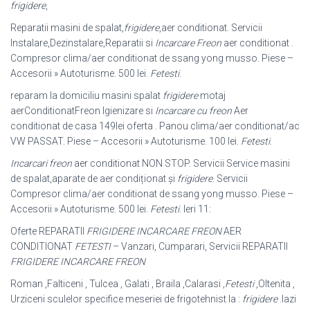
frigidere
,
Reparatii masini de spalat,
frigidere
,aer conditionat. Servicii
Instalare,
Dezinstalare,Reparatii si
Incarcare Freon
aer conditionat .
Compresor clima/aer conditionat de ssang yong musso. Piese –
Accesorii » Autoturisme. 500 lei.
Fetesti
.
reparam la domiciliu masini spalat
frigidere
motaj
aerConditionatFreon Igienizare si
Incarcare cu freon
Aer
conditionat de casa 149lei oferta . Panou clima/aer conditionat/ac
VW PASSAT. Piese – Accesorii » Autoturisme. 100 lei.
Fetesti
.
Incarcari freon
aer conditionat NON STOP. Servicii Service masini
de spalat,
aparate de aer condiționat și
frigidere
. Servicii
Compresor clima/aer conditionat de ssang yong musso. Piese –
Accesorii » Autoturisme. 500 lei.
Fetesti
. Ieri 11:
Oferte REPARATII
FRIGIDERE INCARCARE FREON
AER
CONDITIONAT
FETESTI
– Vanzari, Cumparari, Servicii REPARATII
FRIGIDERE INCARCARE FREON
Roman ,Falticeni , Tulcea , Galati , Braila ,Calarasi ,
Fetesti
,Oltenita ,
Urziceni sculelor specifice meseriei de frigotehnist la :
frigidere
.lazi