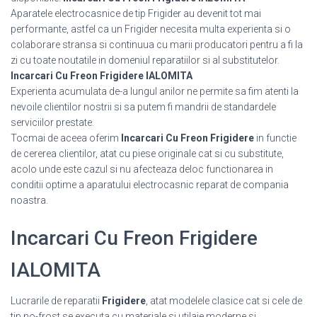
Aparatele electrocasnice de tip Frigider au devenit tot mai
performante, astfel ca un Frigider necesita multa experienta si o
colaborare stransa si continuua cu marii producatori pentru a fi la
zi cu toate noutatile in domeniul reparatiilor si al substitutelor.
Incarcari Cu Freon Frigidere IALOMITA
Experienta acumulata de-a lungul anilor ne permite sa fim atenti la
nevoile clientilor nostrii si sa putem fi mandrii de standardele
serviciilor prestate.
Tocmai de aceea oferim
Incarcari Cu Freon Frigidere
in functie
de cererea clientilor, atat cu piese originale cat si cu substitute,
acolo unde este cazul si nu afecteaza deloc functionarea in
conditii optime a aparatului electrocasnic reparat de compania
noastra.
Incarcari Cu Freon Frigidere
IALOMITA
Lucrarile de reparatii
Frigidere
, atat modelele clasice cat si cele de
tip no-frost se executa cu materiale si utilaje moderne si