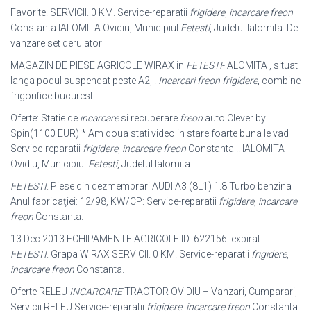
Favorite. SERVICII. 0 KM. Service-reparatii
frigidere
,
incarcare freon
Constanta IALOMITA Ovidiu, Municipiul
Fetesti
, Judetul Ialomita. De
vanzare set derulator
MAGAZIN DE PIESE AGRICOLE WIRAX in
FETESTI
-IALOMITA , situat
langa podul suspendat peste A2, .
Incarcari freon frigidere
, combine
frigorifice bucuresti.
Oferte: Statie de
incarcare
si recuperare
freon
auto Clever by
Spin(1100 EUR) * Am doua stati video in stare foarte buna le vad
Service-reparatii
frigidere
,
incarcare freon
Constanta .. IALOMITA
Ovidiu, Municipiul
Fetesti
, Judetul Ialomita.
FETESTI
. Piese din dezmembrari AUDI A3 (8L1) 1.8 Turbo benzina
Anul fabricaţiei: 12/98, KW/CP: Service-reparatii
frigidere
,
incarcare
freon
Constanta
.
13 Dec 2013 ECHIPAMENTE AGRICOLE ID: 622156. expirat.
FETESTI
. Grapa WIRAX SERVICII. 0 KM. Service-reparatii
frigidere
,
incarcare freon
Constanta.
Oferte RELEU
INCARCARE
TRACTOR OVIDIU – Vanzari, Cumparari,
Servicii RELEU Service-reparatii
frigidere
,
incarcare freon
Constanta