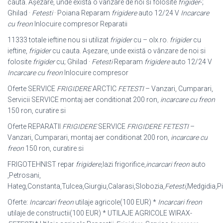
cauta. Așezare, unde există o vânzare de noi si folosite
frigider
-;
Ghilad ·
Fetesti
· Poiana Reparam
frigidere
auto 12/24 V
Incarcare
cu freon
Inlocuire compresor Reparatii
11333 totale ieftine nou si utilizat
frigider
cu – olx.ro.
frigider
cu
ieftine,
frigider
cu cauta. Așezare, unde există o vânzare de noi si
folosite
frigider
cu; Ghilad ·
Fetesti
Reparam
frigidere
auto 12/24 V
Incarcare cu freon
Inlocuire compresor
Oferte SERVICE
FRIGIDERE
ARCTIC
FETESTI
– Vanzari, Cumparari,
Servicii SERVICE montaj aer conditionat 200 ron,
incarcare cu freon
150 ron, curatire si
Oferte REPARATII
FRIGIDERE
SERVICE
FRIGIDERE FETESTI
–
Vanzari, Cumparari, montaj aer conditionat 200 ron,
incarcare cu
freon
150 ron, curatire si
FRIGOTEHNIST repar
frigidere
,lazi frigorifice,
incarcari freon
auto
,Petrosani,
Hateg,Constanta,Tulcea,Giurgiu,Calarasi,Slobozia,
Fetesti
,Medgidia,Pi
Oferte:
Incarcari freon
utilaje agricole(100 EUR) *
Incarcari freon
utilaje de constructii(100 EUR) * UTILAJE AGRICOLE WIRAX-