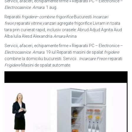
Servicii, afaceri, echipamente firme » Reparatii PC – Electronice –
Electrocasnice
.
Amara
. 1 aug.
Reparatii
frigidere
–
combine frigorifice
Bucuresti
Incarcari
freon
,reparatii vitrine,
vanzari agregate frigorifice Livram in toata
tara prin curierat rapid, inclusiv orasele: Abrud Adjud Agnita Aiud
Alba Iulia Alesd Alexandria
Amara
Anina
Servicii, afaceri, echipamente firme » Reparatii PC – Electronice –
Electrocasnice
.
Amara
. 19 iul Reparati masini de spalat
frigidere
combine la domiciliu bucuresti. Servicii .
Incarcare Freon
reparati
Frigidere
Masini de spalat automate.