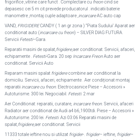
frigorifice ,vitrine care funct . Complectare cu
freon
cind se
depasesc cei 5 m cit prevede producatorul . indicatii baterie
manometre ,montaj cuple adaptoare ,
incarcare
AC auto cap
VAND,
FRIGIDERE
CANDY ( 1 an gr zona ) ”Piata Sudului’ Aparat aer
conditionat auto (
incarcare cu freon
) – SILVER DIAG FUTURA.
Servicii
Fetesti
–
Gara.
Reparatii masini de spalat,
frigidere
,aer conditionat. Servicii, afaceri,
echipamente .
Fetesti
-Gara. 20 sep
Incarcare Freon
Auto aer
conditionat. Servicii Auto
Reparam masini spalat
frigidere
combine aer conditionat la
domiciliu. Servicii, afaceri, echipamente . Aer condiționat montaj
reparatii
incarcare cu freon
. Electrocasnice Piese – Accesorii »
Autoturisme. 300 lei. Negociabil.
Fetesti
. 2 mar
Aer Conditionat: reparatii, curatare,
incarcare freon
. Servicii, afaceri
Radiator aer conditionat de Audi a4 b6,1900tdi. Piese – Accesorii »
Autoturisme. 200 lei.
Fetesti
. Azi 03:06 Reparatii masini de
spalat,
frigidere
,aer conditionat. Servicii
11333 totale ieftine nou si utilizat
frigider
-.
frigider
– ieftine,
frigider
–