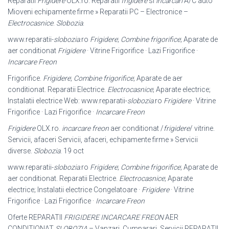
Reparatii
Frigidere
OLX.ro. Reparatii
frigidere
si
incarcari
A/C auto
Mioveni echipamente firme » Reparatii PC – Electronice –
Electrocasnice
.
Slobozia
.
www.reparatii-
slobozia
.ro
Frigidere
;
Combine frigorifice
; Aparate de
aer conditionat
Frigidere
· Vitrine Frigorifice · Lazi Frigorifice ·
Incarcare Freon
Frigorifice.
Frigidere
;
Combine frigorifice
; Aparate de aer
conditionat. Reparatii Electrice.
Electrocasnice
; Aparate electrice;
Instalatii electrice Web: www.
reparatii-
slobozia
.ro
Frigidere
· Vitrine
Frigorifice · Lazi Frigorifice ·
Incarcare Freon
Frigidere
OLX.ro.
incarcare freon
aer conditionat /
frigidere
/ vitrine.
Servicii, afaceri Servicii, afaceri, echipamente firme » Servicii
diverse.
Slobozia
. 19 oct
www.reparatii-
slobozia
.ro
Frigidere
;
Combine frigorifice
; Aparate de
aer conditionat. Reparatii Electrice.
Electrocasnice
; Aparate
electrice; Instalatii electrice Congelatoare ·
Frigidere
· Vitrine
Frigorifice · Lazi Frigorifice ·
Incarcare Freon
Oferte REPARATII
FRIGIDERE INCARCARE FREON
AER
CONDITIONAT
SLOBOZIA
– Vanzari, Cumparari, Servicii REPARATII