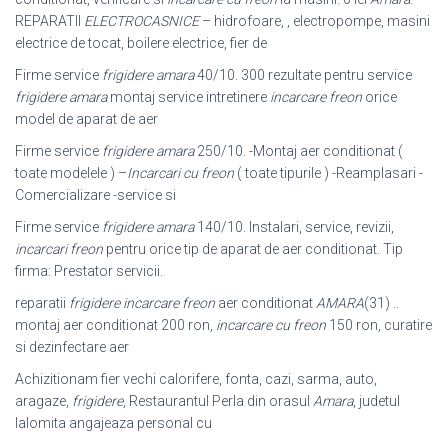
REPARATII
ELECTROCASNICE
– hidrofoare, , electropompe, masini
electrice de tocat, boilere electrice, fier de
Firme service
frigidere amara
40/10. 300 rezultate pentru service
frigidere amara
montaj service intretinere
incarcare freon
orice
model de aparat de aer
Firme service
frigidere amara
250/10. -Montaj aer conditionat (
toate modelele ) –
Incarcari cu freon
( toate tipurile ) -Reamplasari -
Comercializare -service si
Firme service
frigidere amara
140/10. Instalari, service, revizii,
incarcari freon
pentru orice tip de aparat de aer conditionat. Tip
firma: Prestator servicii.
reparatii
frigidere incarcare freon
aer conditionat
AMARA
(31) ..
montaj aer conditionat 200 ron,
incarcare cu freon
150 ron, curatire
si dezinfectare aer
Achizitionam fier vechi calorifere, fonta, cazi, sarma, auto,
aragaze,
frigidere
, Restaurantul Perla din orasul
Amara
, judetul
Ialomita angajeaza personal cu