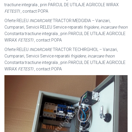
tractiune integrala , prin PARCUL DE UTILAJE AGRICOLE WIRAX
FETESTI
, contact POPA
Oferte RELEU
INCARCARE
TRACTOR MEDGIDIA – Vanzari,
Cumparari, Servicii RELEU Service-reparatii
frigidere
,
incarcare freon
Constanta tractiune integrala , prin PARCUL DE UTILAJE AGRICOLE
WIRAX
FETESTI
, contact POPA
Oferte RELEU
INCARCARE
TRACTOR TECHIRGHIOL – Vanzari,
Cumparari, Servicii Service-reparatii
frigidere
,
incarcare freon
Constanta tractiune integrala , prin PARCUL DE UTILAJE AGRICOLE
WIRAX
FETESTI
, contact POPA