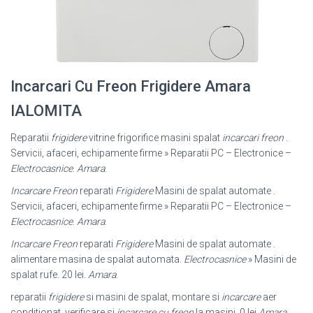
Incarcari Cu Freon Frigidere Amara
IALOMITA
Reparatii
frigidere
vitrine frigorifice masini spalat
incarcari freon
.
Servicii, afaceri, echipamente firme » Reparatii PC – Electronice –
Electrocasnice
.
Amara
.
Incarcare Freon
reparati
Frigidere
Masini de spalat automate .
Servicii, afaceri, echipamente firme » Reparatii PC – Electronice –
Electrocasnice
.
Amara
.
Incarcare Freon
reparati
Frigidere
Masini de spalat automate .
alimentare masina de spalat automata.
Electrocasnice
» Masini de
spalat rufe. 20 lei.
Amara
.
reparatii
frigidere
si masini de spalat, montare si
incarcare
aer
conditionat, verificare si
incarcare cu freon
la masini. 0 lei
Amara
.