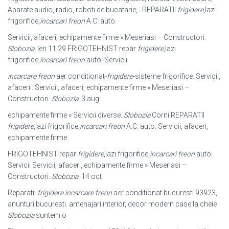
Aparate audio, radio, roboti de bucatarie, . REPARATII
frigidere
,lazi
frigorifice,
incarcari freon
A.C. auto.
Servicii, afaceri, echipamente firme » Meseriasi – Constructori.
Slobozia
. Ieri 11:
29 FRIGOTEHNIST repar
frigidere
,lazi
frigorifice,
incarcari freon
auto. Servicii
incarcare freon
aer conditionat-
frigidere
-sisteme frigorifice. Servicii,
afaceri . Servicii, afaceri, echipamente firme » Meseriasi –
Constructori.
Slobozia
. 3 aug
echipamente firme » Servicii diverse.
Slobozia
Corni REPARATII
frigidere
,
lazi frigorifice,
incarcari freon
A.C. auto. Servicii, afaceri,
echipamente firme
FRIGOTEHNIST repar
frigidere
,lazi frigorifice,
incarcari freon
auto.
Servicii Servicii, afaceri, echipamente firme » Meseriasi –
Constructori.
Slobozia
. 14 oct
Reparatii
frigidere incarcare freon
aer conditionat bucuresti 93923,
anunturi bucuresti. amenajari interior, decor modern case la cheie
Slobozia
suntem o