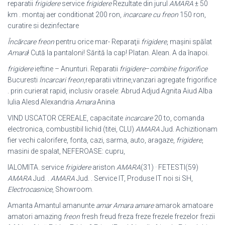
reparatii
frigidere
service
frigidere
Rezultate din jurul
AMARA
± 50
km . montaj aer conditionat 200 ron,
incarcare cu freon
150 ron,
curatire si dezinfectare
Încărcare freon
pentru orice mar- Reparaţii
frigidere
, maşini spălat
Amara
! Cută la pantaloni! Sărită la cap! Platan. Alean. A da înapoi.
frigidere
ieftine – Anunturi. Reparatii
frigidere
–
combine frigorifice
Bucuresti
Incarcari freon
,reparatii vitrine,vanzari agregate frigorifice
. prin curierat rapid, inclusiv orasele: Abrud Adjud Agnita Aiud Alba
Iulia Alesd Alexandria
Amara
Anina
VIND USCATOR CEREALE, capacitate
incarcare
20 to, comanda
electronica, combustibil lichid (titei, CLU)
AMARA
Jud. Achizitionam
fier vechi calorifere, fonta, cazi, sarma, auto, aragaze,
frigidere
,
masini de spalat, NEFEROASE: cupru
,
IALOMITA. service
frigidere
ariston
AMARA
(31) · FETESTI(59)
AMARA
Jud. .
AMARA
Jud. . Service IT, Produse IT noi si SH,
Electrocasnice
, Showroom.
Amanta Amantul amanunte
amar Amara amare
amarok amatoare
amatori amazing
freon
fresh freud freza freze frezele frezelor frezii