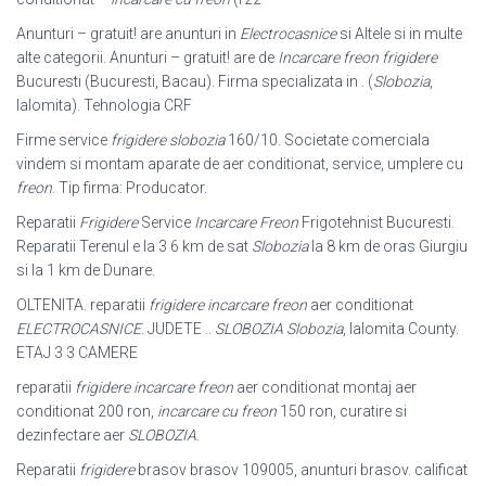
Anunturi – gratuit! are anunturi in
Electrocasnice
si Altele si in multe
alte categorii. Anunturi – gratuit! are de
Incarcare freon frigidere
Bucuresti (Bucuresti, Bacau). Firma specializata in . (
Slobozia
,
Ialomita). Tehnologia CRF
Firme service
frigidere slobozia
160/10. Societate comerciala
vindem si montam aparate de aer conditionat, service, umplere cu
freon
. Tip firma: Producator.
Reparatii
Frigidere
Service
Incarcare Freon
Frigotehnist Bucuresti.
Reparatii Terenul e la 3 6 km de sat
Slobozia
la 8 km de oras Giurgiu
si la 1 km de Dunare.
OLTENITA. reparatii
frigidere incarcare freon
aer conditionat
ELECTROCASNICE
. JUDETE ..
SLOBOZIA Slobozia
, Ialomita County.
ETAJ 3 3 CAMERE
reparatii
frigidere incarcare freon
aer conditionat montaj aer
conditionat 200 ron,
incarcare cu freon
150 ron, curatire si
dezinfectare aer
SLOBOZIA
.
Reparatii
frigidere
brasov brasov 109005, anunturi brasov. calificat