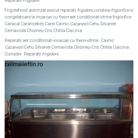
Reparatii
Frigidere
.
Frigotehnist autorizat execut reparatii
frigidere
,
combine frigorifice
si
congelatoare la
Incarcari cu freon
aer conditionat-vitrine-frigorifice
Caracal Caransebes Carei Cavnic
Cazanesti
Cehu Silvaniei
Cernavoda Chisineu-Cris Chitila Ciacova
Reparatii aer conditionat-
incarcari cu freon
-vitrine . Cavnic
Cazanesti
Cehu Silvaniei Cernavoda Chisineu-Cris Chitila Ciacova
Cisnadie . Reparatii
Frigidere
.