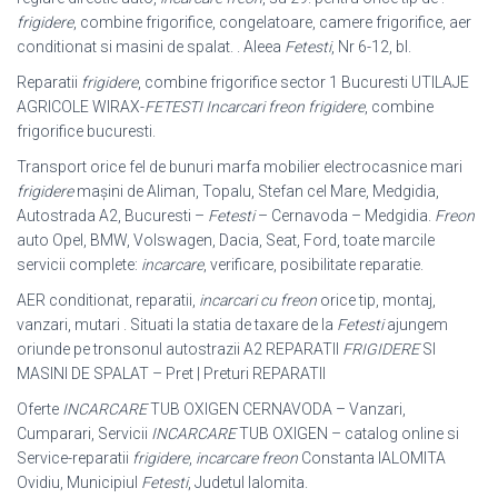
frigidere
, combine frigorifice, congelatoare, camere frigorifice, aer
conditionat si masini de spalat. . Aleea
Fetesti
, Nr 6-12, bl
.
Reparatii
frigidere
, combine frigorifice sector 1 Bucuresti UTILAJE
AGRICOLE WIRAX-
FETESTI
Incarcari freon frigidere
, combine
frigorifice bucuresti.
Transport orice fel de bunuri marfa mobilier electrocasnice mari
frigidere
mașini de Aliman, Topalu, Stefan cel Mare, Medgidia,
Autostrada A2, Bucuresti –
Fetesti
– Cernavoda – Medgidia.
Freon
auto Opel, BMW, Volswagen, Dacia, Seat, Ford, toate marcile
servicii complete:
incarcare
, verificare, posibilitate reparatie.
AER conditionat, reparatii,
incarcari cu freon
orice tip, montaj,
vanzari, mutari . Situati la statia de taxare de la
Fetesti
ajungem
oriunde pe tronsonul autostrazii A2 REPARATII
FRIGIDERE
SI
MASINI DE SPALAT – Pret | Preturi REPARATII
Oferte
INCARCARE
TUB OXIGEN CERNAVODA – Vanzari,
Cumparari, Servicii
INCARCARE
TUB OXIGEN – catalog online si
Service-reparatii
frigidere
,
incarcare freon
Constanta IALOMITA
Ovidiu, Municipiul
Fetesti
, Judetul Ialomita.