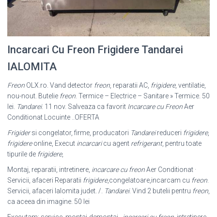
Incarcari Cu Freon Frigidere Tandarei
IALOMITA
Freon
OLX.ro. Vand detector
freon
, reparatii AC,
frigidere
, ventilatie,
nou-nout. Butelie
freon
. Termice – Electrice – Sanitare » Termice. 50
lei.
Tandarei
. 11 nov. Salveaza ca favorit
Incarcare cu Freon
Aer
Conditionat Locuinte ..OFERTA
Frigider
si congelator, firme, producatori
Tandarei
reduceri
frigidere
,
frigidere
online, Execut
incarcari
cu agent
refrigerant
, pentru toate
tipurile de
frigidere
,
Montaj, reparatii, intretinere,
incarcare cu freon
Aer Conditionat ·
Servicii, afaceri Reparatii
frigidere
,congelatoare,incarcam cu
freon
.
Servicii, afaceri Ialomita judet. /.
Tandarei
. Vind 2 butelii pentru
freon
,
ca aceea din imagine. 50 lei
Executam: service, montaj-demontaj ,
incarcari cu freon
, intretinere