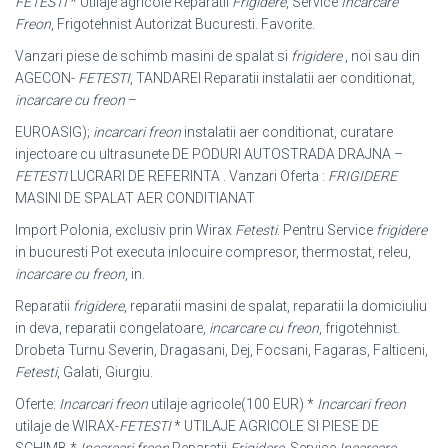
FETESTI
* Utilaje agricole Reparatii
Frigidere
, Service
Incarcare
Freon
, Frigotehnist Autorizat Bucuresti. Favorite.
Vanzari piese de schimb masini de spalat si
frigidere
, noi sau din
AGECON-
FETESTI
, TANDAREI Reparatii instalatii aer conditionat,
incarcare cu freon
–
EUROASIG);
incarcari freon
instalatii aer conditionat, curatare
injectoare cu ultrasunete DE PODURI AUTOSTRADA DRAJNA –
FETESTI
LUCRARI DE REFERINTA . Vanzari Oferta :
FRIGIDERE
MASINI DE SPALAT AER CONDITIANAT
Import Polonia, exclusiv prin Wirax
Fetesti
. Pentru Service
frigidere
in bucuresti Pot executa inlocuire compresor, thermostat, releu,
incarcare cu freon
, in.
Reparatii
frigidere
, reparatii masini de spalat, reparatii la domiciuliu
in deva, reparatii congelatoare,
incarcare cu freon
, frigotehnist.
Drobeta Turnu Severin, Dragasani, Dej, Focsani, Fagaras, Falticeni,
Fetesti
, Galati, Giurgiu.
Oferte:
Incarcari freon
utilaje agricole(100 EUR) *
Incarcari freon
utilaje de WIRAX-
FETESTI
* UTILAJE AGRICOLE SI PIESE DE