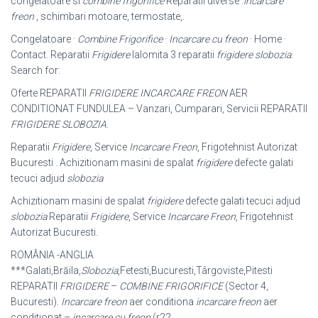
congelatoare si
combine frigorifice
Reparatii diverse :
incarcare
freon
, schimbari motoare, termostate,.
Congelatoare ·
Combine Frigorifice
·
Incarcare cu freon
· Home ·
Contact. Reparatii
Frigidere
Ialomita 3 reparatii
frigidere slobozia
.
Search for:
Oferte REPARATII
FRIGIDERE INCARCARE FREON
AER
CONDITIONAT FUNDULEA – Vanzari, Cumparari, Servicii REPARATII
FRIGIDERE
SLOBOZIA
.
Reparatii
Frigidere
, Service
Incarcare Freon
, Frigotehnist Autorizat
Bucuresti . Achizitionam masini de spalat
frigidere
defecte galati
tecuci adjud
slobozia
Achizitionam masini de spalat
frigidere
defecte galati tecuci adjud
slobozia
Reparatii
Frigidere
, Service
Incarcare Freon
, Frigotehnist
Autorizat Bucuresti.
ROMÂNIA -ANGLIA
***Galati,Brăila,
Slobozia
,Fetesti,Bucuresti,Târgoviste,Pitesti
REPARATII
FRIGIDERE
–
COMBINE FRIGORIFICE
(Sector 4,
Bucuresti).
Incarcare freon
aer conditiona
incarcare freon
aer
conditionat –
incarcare cu freon
(r22