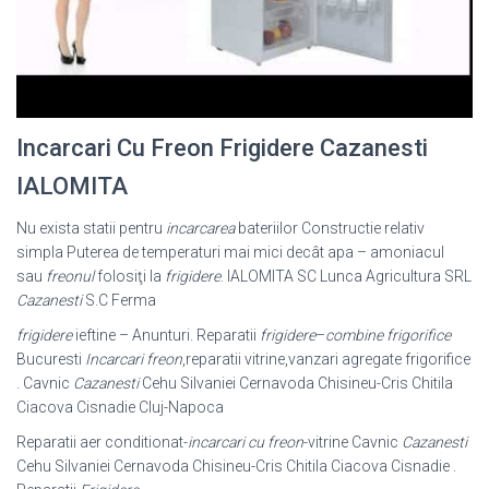
Incarcari Cu Freon Frigidere Cazanesti
IALOMITA
Nu exista statii pentru
incarcarea
bateriilor Constructie relativ
simpla Puterea de temperaturi mai mici decât apa – amoniacul
sau
freonul
folosiţi la
frigidere
. IALOMITA SC Lunca Agricultura SRL
Cazanesti
S.C Ferma
frigidere
ieftine – Anunturi. Reparatii
frigidere
–
combine frigorifice
Bucuresti
Incarcari freon
,reparatii vitrine,vanzari agregate frigorifice
. Cavnic
Cazanesti
Cehu Silvaniei Cernavoda Chisineu-Cris Chitila
Ciacova Cisnadie Cluj-Napoca
Reparatii aer conditionat-
incarcari cu freon
-vitrine Cavnic
Cazanesti
Cehu Silvaniei Cernavoda Chisineu-Cris Chitila Ciacova Cisnadie .