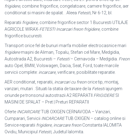
frigidere
, combine frigorifice, congelatoare, camere frigorifice, aer
conditionat si masini de spalat. . Aleea
Fetesti
, Nr 6-12, bl
.
Reparatii
frigidere
, combine frigorifice sector 1 Bucuresti UTILAJE
AGRICOLE WIRAX-
FETESTI
Incarcari freon frigidere
, combine
frigorifice bucuresti.
Transport orice fel de bunuri marfa mobilier electrocasnice mari
frigidere
mașini de Aliman, Topalu, Stefan cel Mare, Medgidia,
Autostrada A2, Bucuresti –
Fetesti
– Cernavoda – Medgidia.
Freon
auto Opel, BMW, Volswagen, Dacia, Seat, Ford, toate marcile
servicii complete:
incarcare
, verificare, posibilitate reparatie.
AER conditionat, reparatii,
incarcari cu freon
orice tip, montaj,
vanzari, mutari . Situati la statia de taxare de la
Fetesti
ajungem
oriunde pe tronsonul autostrazii A2 REPARATII
FRIGIDERE
SI
MASINI DE SPALAT – Pret | Preturi REPARATII
Oferte
INCARCARE
TUB OXIGEN CERNAVODA – Vanzari,
Cumparari, Servicii
INCARCARE
TUB OXIGEN – catalog online si
Service-reparatii
frigidere
,
incarcare freon
Constanta IALOMITA
Ovidiu, Municipiul
Fetesti
, Judetul Ialomita.