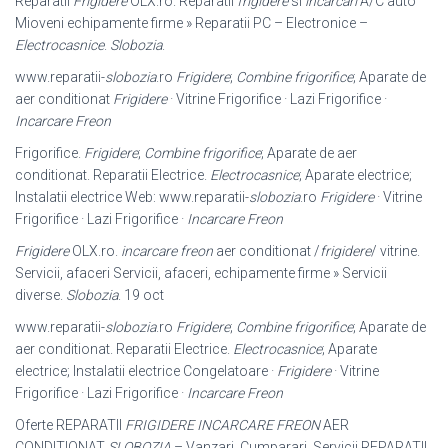
Reparatii
Frigidere
OLX.ro. Reparatii
frigidere
si
incarcari
A/C auto
Mioveni echipamente firme » Reparatii PC – Electronice –
Electrocasnice
.
Slobozia
.
www.reparatii-
slobozia
.ro
Frigidere
;
Combine frigorifice
; Aparate de
aer conditionat
Frigidere
· Vitrine Frigorifice · Lazi Frigorifice ·
Incarcare Freon
Frigorifice.
Frigidere
;
Combine frigorifice
; Aparate de aer
conditionat. Reparatii Electrice.
Electrocasnice
; Aparate electrice;
Instalatii electrice Web: www.
reparatii-
slobozia
.ro
Frigidere
· Vitrine
Frigorifice · Lazi Frigorifice ·
Incarcare Freon
Frigidere
OLX.ro.
incarcare freon
aer conditionat /
frigidere
/ vitrine.
Servicii, afaceri Servicii, afaceri, echipamente firme » Servicii
diverse.
Slobozia
. 19 oct
www.reparatii-
slobozia
.ro
Frigidere
;
Combine frigorifice
; Aparate de
aer conditionat. Reparatii Electrice.
Electrocasnice
; Aparate
electrice; Instalatii electrice Congelatoare ·
Frigidere
· Vitrine
Frigorifice · Lazi Frigorifice ·
Incarcare Freon
Oferte REPARATII
FRIGIDERE INCARCARE FREON
AER
CONDITIONAT
SLOBOZIA
– Vanzari, Cumparari, Servicii REPARATII