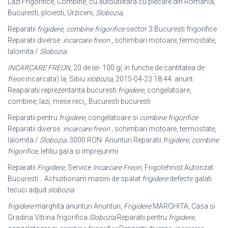
Lazi Frigorifice, Combine, cu autoutilitara cu plecare din Romania,
Bucuresti, ploiesti, Urziceni,
Slobozia
,
Reparatii
frigidere
,
combine frigorifice
sector 3 Bucuresti frigorifice
Reparatii diverse :
incarcare freon
, schimbari motoare, termostate,
Ialomita /
Slobozia
.
INCARCARE FREON
, 20 de lei- 100 g( in functie de cantitatea de
freon
incarcata
) la, Sibiu
slobozia
, 2015-04-23 18:44. anunt
Reaparatii reprezentanta bucuresti
frigidere
, congelatoare,
combine, lazi, mese reci,, Bucuresti bucuresti
Reparatii pentru
frigidere
, congelatoare si
combine frigorifice
Reparatii diverse :
incarcare freon
, schimbari motoare, termostate,
Ialomita /
Slobozia
. 3000 RON. Anunturi Reparatii
frigidere
,
combine
frigorifice
, lehliu gara si imprejurimi.
Reparatii
Frigidere
, Service
Incarcare Freon
, Frigotehnist Autorizat
Bucuresti .. Achizitionam masini de spalat
frigidere
defecte galati
tecuci adjud
slobozia
frigidere
marghita anunturi Anunturi,
Frigidere
MARGHITA, Casa si
Gradina Vitrina frigorifica
Slobozia
Reparatii pentru
frigidere
,