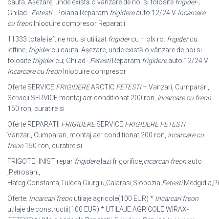
cauta. Așezare, unde există o vânzare de noi si folosite
frigider
-;
Ghilad ·
Fetesti
· Poiana Reparam
frigidere
auto 12/24 V
Incarcare
cu freon
Inlocuire compresor Reparatii
11333 totale ieftine nou si utilizat
frigider
cu – olx.ro.
frigider
cu
ieftine,
frigider
cu cauta. Așezare, unde există o vânzare de noi si
folosite
frigider
cu; Ghilad ·
Fetesti
Reparam
frigidere
auto 12/24 V
Incarcare cu freon
Inlocuire compresor
Oferte SERVICE
FRIGIDERE
ARCTIC
FETESTI
– Vanzari, Cumparari,
Servicii SERVICE montaj aer conditionat 200 ron,
incarcare cu freon
150 ron, curatire si
Oferte REPARATII
FRIGIDERE
SERVICE
FRIGIDERE FETESTI
–
Vanzari, Cumparari, montaj aer conditionat 200 ron,
incarcare cu
freon
150 ron, curatire si
FRIGOTEHNIST repar
frigidere
,lazi frigorifice,
incarcari freon
auto
,Petrosani,
Hateg,Constanta,Tulcea,Giurgiu,Calarasi,Slobozia,
Fetesti
,Medgidia,Pi
Oferte:
Incarcari freon
utilaje agricole(100 EUR) *
Incarcari freon
utilaje de constructii(100 EUR) * UTILAJE AGRICOLE WIRAX-