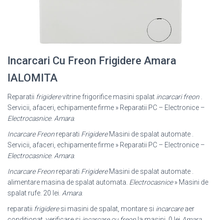
Incarcari Cu Freon Frigidere Amara
IALOMITA
Reparatii
frigidere
vitrine frigorifice masini spalat
incarcari freon
.
Servicii, afaceri, echipamente firme » Reparatii PC – Electronice –
Electrocasnice
.
Amara
.
Incarcare Freon
reparati
Frigidere
Masini de spalat automate .
Servicii, afaceri, echipamente firme » Reparatii PC – Electronice –
Electrocasnice
.
Amara
.
Incarcare Freon
reparati
Frigidere
Masini de spalat automate .
alimentare masina de spalat automata.
Electrocasnice
» Masini de
spalat rufe. 20 lei.
Amara
.
reparatii
frigidere
si masini de spalat, montare si
incarcare
aer
conditionat, verificare si
incarcare cu freon
la masini. 0 lei
Amara
.