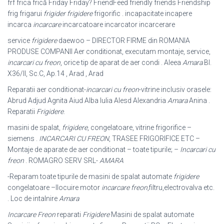
frf frica frică Friday Friday? FriendFeed friendly friends Friendship
frig frigarui
frigider frigidere
frigorific . incapacitate incapere
incarca
incarcare
incarcatoare incarcator incarcerare
service
frigidere
daewoo – DIRECTOR FIRME din ROMANIA
PRODUSE COMPANII Aer conditionat, executam montaje, service,
incarcari cu freon
, orice tip de aparat de aer condi . Aleea
Amara
Bl.
X36/II, Sc.C, Ap.14 , Arad , Arad
Reparatii aer conditionat-
incarcari cu freon
-vitrine inclusiv orasele:
Abrud Adjud Agnita Aiud Alba Iulia Alesd Alexandria
Amara
Anina .
Reparatii
Frigidere
.
masini de spalat,
frigidere
, congelatoare, vitrine frigorifice –
siemens .
INCARCARI CU FREON
, TRASEE FRIGORIFICE ETC –
Montaje de aparate de aer conditionat – toate tipurile; –
Incarcari cu
freon
. ROMAGRO SERV SRL-
AMARA
-Reparam toate tipurile de masini de spalat automate
frigidere
congelatoare –
Ilocuire motor
incarcare freon
,filtru,electrovalva etc.
. Loc de intalnire
Amara
Incarcare Freon
reparati
Frigidere
Masini de spalat automate