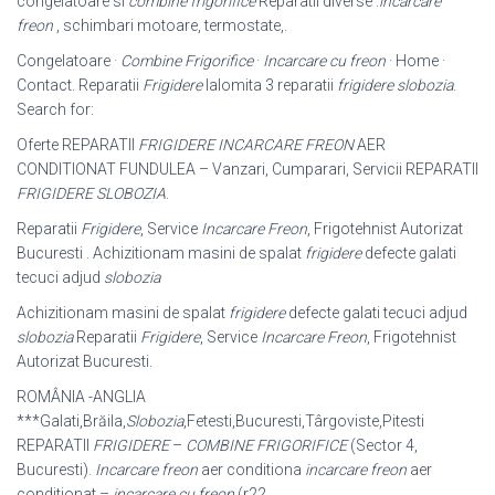
congelatoare si
combine frigorifice
Reparatii diverse :
incarcare
freon
, schimbari motoare, termostate,.
Congelatoare ·
Combine Frigorifice
·
Incarcare cu freon
· Home ·
Contact. Reparatii
Frigidere
Ialomita 3 reparatii
frigidere slobozia
.
Search for:
Oferte REPARATII
FRIGIDERE INCARCARE FREON
AER
CONDITIONAT FUNDULEA – Vanzari, Cumparari, Servicii REPARATII
FRIGIDERE
SLOBOZIA
.
Reparatii
Frigidere
, Service
Incarcare Freon
, Frigotehnist Autorizat
Bucuresti . Achizitionam masini de spalat
frigidere
defecte galati
tecuci adjud
slobozia
Achizitionam masini de spalat
frigidere
defecte galati tecuci adjud
slobozia
Reparatii
Frigidere
, Service
Incarcare Freon
, Frigotehnist
Autorizat Bucuresti.
ROMÂNIA -ANGLIA
***Galati,Brăila,
Slobozia
,Fetesti,Bucuresti,Târgoviste,Pitesti
REPARATII
FRIGIDERE
–
COMBINE FRIGORIFICE
(Sector 4,
Bucuresti).
Incarcare freon
aer conditiona
incarcare freon
aer
conditionat –
incarcare cu freon
(r22