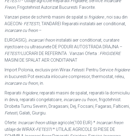
FETESTI
* Utilaje agricole Reparatii
Frigidere
, Service
Incarcare
Freon
, Frigotehnist Autorizat Bucuresti. Favorite.
Vanzari piese de schimb masini de spalat si
frigidere
, noi sau din
AGECON-
FETESTI
, TANDAREI Reparatii instalatii aer conditionat,
incarcare cu freon
–
EUROASIG);
incarcari freon
instalatii aer conditionat, curatare
injectoare cu ultrasunete DE PODURI AUTOSTRADA DRAJNA –
FETESTI
LUCRARI DE REFERINTA . Vanzari Oferta :
FRIGIDERE
MASINI DE SPALAT AER CONDITIANAT
Import Polonia, exclusiv prin Wirax
Fetesti
. Pentru Service
frigidere
in bucuresti Pot executa inlocuire compresor, thermostat, releu,
incarcare cu freon
, in.
Reparatii
frigidere
, reparatii masini de spalat, reparatii la domiciuliu
in deva, reparatii congelatoare,
incarcare cu freon
, frigotehnist.
Drobeta Turnu Severin, Dragasani, Dej, Focsani, Fagaras, Falticeni,
Fetesti
, Galati, Giurgiu.
Oferte:
Incarcari freon
utilaje agricole(100 EUR) *
Incarcari freon
utilaje de WIRAX-
FETESTI
* UTILAJE AGRICOLE SI PIESE DE