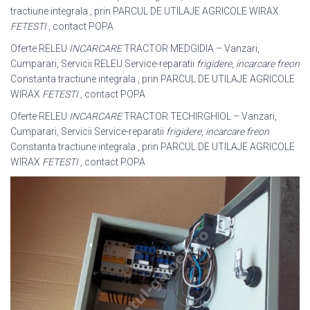
tractiune integrala , prin PARCUL DE UTILAJE AGRICOLE WIRAX
FETESTI
, contact POPA
Oferte RELEU
INCARCARE
TRACTOR MEDGIDIA – Vanzari,
Cumparari, Servicii RELEU Service-reparatii
frigidere
,
incarcare freon
Constanta tractiune integrala , prin PARCUL DE UTILAJE AGRICOLE
WIRAX
FETESTI
, contact POPA
Oferte RELEU
INCARCARE
TRACTOR TECHIRGHIOL – Vanzari,
Cumparari, Servicii Service-reparatii
frigidere
,
incarcare freon
Constanta tractiune integrala , prin PARCUL DE UTILAJE AGRICOLE
WIRAX
FETESTI
, contact POPA