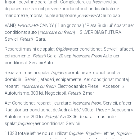
frigorifice ,vitrine care funct . Complectare cu
freon
cind se
depasesc cei 5 m cit prevede producatorul . indicatii baterie
manometre ,montaj cuple adaptoare ,
incarcare
AC auto cap
VAND,
FRIGIDERE
CANDY ( 1 an gr zona ) ”Piata Sudului’ Aparat aer
conditionat auto (
incarcare cu freon
) – SILVER DIAG FUTURA.
Servicii
Fetesti
–
Gara.
Reparatii masini de spalat,
frigidere
,aer conditionat. Servicii, afaceri,
echipamente .
Fetesti
-Gara. 20 sep
Incarcare Freon
Auto aer
conditionat. Servicii Auto
Reparam masini spalat
frigidere
combine aer conditionat la
domiciliu. Servicii, afaceri, echipamente . Aer condiționat montaj
reparatii
incarcare cu freon
. Electrocasnice Piese – Accesorii »
Autoturisme. 300 lei. Negociabil.
Fetesti
. 2 mar
Aer Conditionat: reparatii, curatare,
incarcare freon
. Servicii, afaceri
Radiator aer conditionat de Audi a4 b6,1900tdi. Piese – Accesorii »
Autoturisme. 200 lei.
Fetesti
. Azi 03:06 Reparatii masini de
spalat,
frigidere
,aer conditionat. Servicii
11333 totale ieftine nou si utilizat
frigider
-.
frigider
– ieftine,
frigider
–