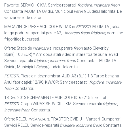
Favorite. SERVICII. 0 KM. Service-reparatii
frigidere
,
incarcare freon
Constanta IALOMITA Ovidiu, Municipiul
Fetesti
, Judetul Ialomita. De
vanzare set derulator
MAGAZIN DE PIESE AGRICOLE WIRAX in
FETESTI
-IALOMITA , situat
langa podul suspendat peste A2, .
Incarcari freon frigidere
, combine
frigorifice bucuresti.
Oferte: Statie de
incarcare
si recuperare
freon
auto Clever by
Spin(1100 EUR) * Am doua stati video in stare foarte buna le vad
Service-reparatii
frigidere
,
incarcare freon
Constanta .. IALOMITA
Ovidiu, Municipiul
Fetesti
, Judetul Ialomita.
FETESTI
. Piese din dezmembrari AUDI A3 (8L1) 1.8 Turbo benzina
Anul fabricaţiei: 12/98, KW/CP: Service-reparatii
frigidere
,
incarcare
freon
Constanta
.
13 Dec 2013 ECHIPAMENTE AGRICOLE ID: 622156. expirat.
FETESTI
. Grapa WIRAX SERVICII. 0 KM. Service-reparatii
frigidere
,
incarcare freon
Constanta.
Oferte RELEU
INCARCARE
TRACTOR OVIDIU – Vanzari, Cumparari,
Servicii RELEU Service-reparatii
frigidere
,
incarcare freon
Constanta