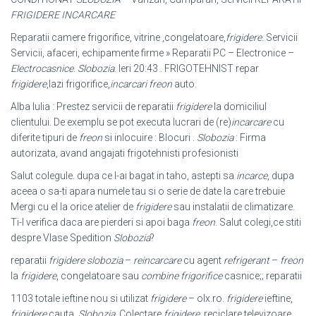
FRIGIDERE INCARCARE
Reparatii camere frigorifice, vitrine ,congelatoare,
frigidere
. Servicii
Servicii, afaceri, echipamente firme » Reparatii PC – Electronice –
Electrocasnice
.
Slobozia
. Ieri 20:43 . FRIGOTEHNIST repar
frigidere
,lazi frigorifice,
incarcari freon
auto.
Alba Iulia : Prestez servicii de reparatii
frigidere
la domiciliul
clientului. De exemplu se pot executa lucrari de (re)
incarcare
cu
diferite tipuri de
freon
si inlocuire : Blocuri .
Slobozia
: Firma
autorizata, avand angajati frigotehnisti profesionisti
Salut colegule. dupa ce l-ai bagat in taho, astepti sa
incarce
, dupa
aceea o sa-ti apara numele tau si o serie de date la care trebuie
Mergi cu el la orice atelier de
frigidere
sau instalatii de climatizare.
Ti-l verifica daca are pierderi si apoi baga
freon
. Salut colegi,ce stiti
despre Vlase Spedition
Slobozia
?
reparatii
frigidere slobozia
–
reincarcare
cu agent
refrigerant
–
freon
la
frigidere
, congelatoare sau
combine frigorifice
casnice;; reparatii
1103 totale ieftine nou si utilizat
frigidere
– olx.ro.
frigidere
ieftine,
frigidere
cauta.
Slobozia
. Colectare
frigidere
, reciclare televizoare,