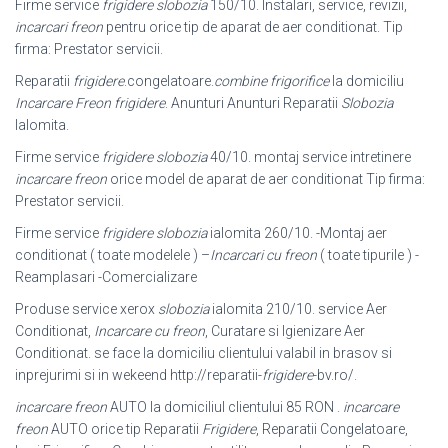
Firme service
frigidere slobozia
150/10. Instalari, service, revizii,
incarcari freon
pentru orice tip de aparat de aer conditionat. Tip
firma: Prestator servicii.
Reparatii
frigidere
.congelatoare.
combine frigorifice
la domiciliu
Incarcare Freon frigidere
. Anunturi Anunturi Reparatii
Slobozia
Ialomita.
Firme service
frigidere slobozia
40/10. montaj service intretinere
incarcare freon
orice model de aparat de aer conditionat Tip firma:
Prestator servicii.
Firme service
frigidere slobozia
ialomita 260/10. -Montaj aer
conditionat ( toate modelele ) –
Incarcari cu freon
( toate tipurile ) -
Reamplasari -Comercializare
Produse service xerox
slobozia
ialomita 210/10. service Aer
Conditionat,
Incarcare cu freon
, Curatare si Igienizare Aer
Conditionat. se face la domiciliu clientului valabil in brasov si
inprejurimi si in wekeend http://reparatii-
frigidere
-bv.
ro/.
incarcare freon
AUTO la domiciliul clientului 85 RON .
incarcare
freon
AUTO orice tip Reparatii
Frigidere
, Reparatii Congelatoare,