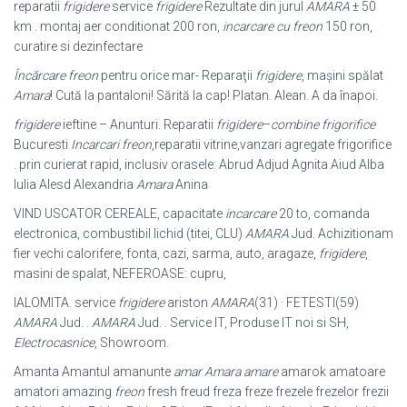
reparatii
frigidere
service
frigidere
Rezultate din jurul
AMARA
± 50
km . montaj aer conditionat 200 ron,
incarcare cu freon
150 ron,
curatire si dezinfectare
Încărcare freon
pentru orice mar- Reparaţii
frigidere
, maşini spălat
Amara
! Cută la pantaloni! Sărită la cap! Platan. Alean. A da înapoi.
frigidere
ieftine – Anunturi. Reparatii
frigidere
–
combine frigorifice
Bucuresti
Incarcari freon
,reparatii vitrine,vanzari agregate frigorifice
. prin curierat rapid, inclusiv orasele: Abrud Adjud Agnita Aiud Alba
Iulia Alesd Alexandria
Amara
Anina
VIND USCATOR CEREALE, capacitate
incarcare
20 to, comanda
electronica, combustibil lichid (titei, CLU)
AMARA
Jud. Achizitionam
fier vechi calorifere, fonta, cazi, sarma, auto, aragaze,
frigidere
,
masini de spalat, NEFEROASE: cupru
,
IALOMITA. service
frigidere
ariston
AMARA
(31) · FETESTI(59)
AMARA
Jud. .
AMARA
Jud. . Service IT, Produse IT noi si SH,
Electrocasnice
, Showroom.
Amanta Amantul amanunte
amar Amara amare
amarok amatoare
amatori amazing
freon
fresh freud freza freze frezele frezelor frezii