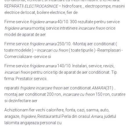
REPARATII
ELECTROCASNICE
– hidrofoare, , electropompe, masini
electrice de tocat, boilere electrice, fier de
Firme service
frigidere amara
40/10. 300 rezultate pentru service
frigidere amara
montaj service intretinere
incarcare freon
orice
model de aparat de aer
Firme service
frigidere amara
250/10. -Montaj aer conditionat (
toate modelele ) –
Incarcari cu freon
( toate tipurile ) -Reamplasari -
Comercializare -service si
Firme service
frigidere amara
140/10. Instalari, service, revizii,
incarcari freon
pentru orice tip de aparat de aer conditionat. Tip
firma: Prestator servicii.
reparatii
frigidere incarcare freon
aer conditionat
AMARA
(31) ..
montaj aer conditionat 200 ron,
incarcare cu freon
150 ron, curatire
si dezinfectare aer
Achizitionam fier vechi calorifere, fonta, cazi, sarma, auto,
aragaze,
frigidere
, Restaurantul Perla din orasul
Amara
, judetul
Ialomita angajeaza personal cu