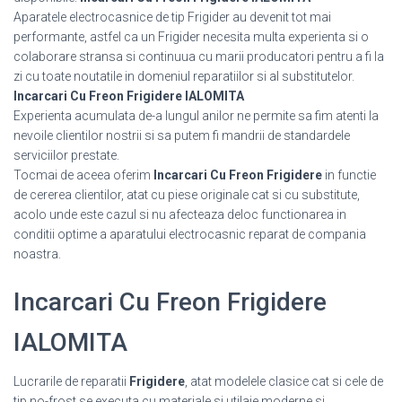
Aparatele electrocasnice de tip Frigider au devenit tot mai
performante, astfel ca un Frigider necesita multa experienta si o
colaborare stransa si continuua cu marii producatori pentru a fi la
zi cu toate noutatile in domeniul reparatiilor si al substitutelor.
Incarcari Cu Freon Frigidere IALOMITA
Experienta acumulata de-a lungul anilor ne permite sa fim atenti la
nevoile clientilor nostrii si sa putem fi mandrii de standardele
serviciilor prestate.
Tocmai de aceea oferim
Incarcari Cu Freon Frigidere
in functie
de cererea clientilor, atat cu piese originale cat si cu substitute,
acolo unde este cazul si nu afecteaza deloc functionarea in
conditii optime a aparatului electrocasnic reparat de compania
noastra.
Incarcari Cu Freon Frigidere
IALOMITA
Lucrarile de reparatii
Frigidere
, atat modelele clasice cat si cele de
tip no-frost se executa cu materiale si utilaje moderne si