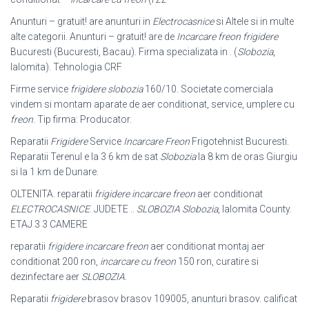
Anunturi – gratuit! are anunturi in
Electrocasnice
si Altele si in multe
alte categorii. Anunturi – gratuit! are de
Incarcare freon frigidere
Bucuresti (Bucuresti, Bacau). Firma specializata in . (
Slobozia
,
Ialomita). Tehnologia CRF
Firme service
frigidere slobozia
160/10. Societate comerciala
vindem si montam aparate de aer conditionat, service, umplere cu
freon
. Tip firma: Producator.
Reparatii
Frigidere
Service
Incarcare Freon
Frigotehnist Bucuresti.
Reparatii Terenul e la 3 6 km de sat
Slobozia
la 8 km de oras Giurgiu
si la 1 km de Dunare.
OLTENITA. reparatii
frigidere incarcare freon
aer conditionat
ELECTROCASNICE
. JUDETE ..
SLOBOZIA Slobozia
, Ialomita County.
ETAJ 3 3 CAMERE
reparatii
frigidere incarcare freon
aer conditionat montaj aer
conditionat 200 ron,
incarcare cu freon
150 ron, curatire si
dezinfectare aer
SLOBOZIA
.
Reparatii
frigidere
brasov brasov 109005, anunturi brasov. calificat