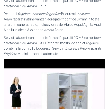
Servicii, afaceri, echipamente firme » Reparatii PC – Electronice –
Electrocasnice
.
Amara
. 1 aug.
Reparatii
frigidere
–
combine frigorifice
Bucuresti
Incarcari
freon
,reparatii vitrine,
vanzari agregate frigorifice Livram in toata
tara prin curierat rapid, inclusiv orasele: Abrud Adjud Agnita Aiud
Alba Iulia Alesd Alexandria
Amara
Anina
Servicii, afaceri, echipamente firme » Reparatii PC – Electronice –
Electrocasnice
.
Amara
. 19 iul Reparati masini de spalat
frigidere
combine la domiciliu bucuresti. Servicii .
Incarcare Freon
reparati
Frigidere
Masini de spalat automate.