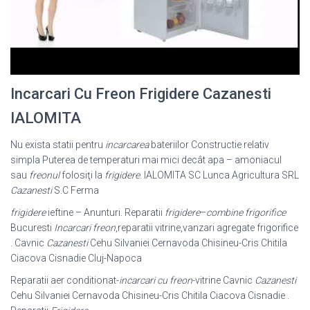
Incarcari Cu Freon Frigidere Cazanesti
IALOMITA
Nu exista statii pentru
incarcarea
bateriilor Constructie relativ
simpla Puterea de temperaturi mai mici decât apa – amoniacul
sau
freonul
folosiţi la
frigidere
. IALOMITA SC Lunca Agricultura SRL
Cazanesti
S.C Ferma
frigidere
ieftine – Anunturi. Reparatii
frigidere
–
combine frigorifice
Bucuresti
Incarcari freon
,reparatii vitrine,vanzari agregate frigorifice
. Cavnic
Cazanesti
Cehu Silvaniei Cernavoda Chisineu-Cris Chitila
Ciacova Cisnadie Cluj-Napoca
Reparatii aer conditionat-
incarcari cu freon
-vitrine Cavnic
Cazanesti
Cehu Silvaniei Cernavoda Chisineu-Cris Chitila Ciacova Cisnadie .