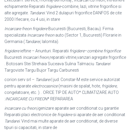
echipamente Reparatii
frigidere
-combine, lazi, vitrine frigorifice si
alte agregate.
Tandarei
. Vind 2 dulapuri frigorifice DANFOS de cite
2000 l fiecare, cu 4 usi, in stare
Incarcare freon frigidere
Bucuresti (Bucuresti, Bacau). Firma
specializata
Incarcare freon
auto (Sector 1, Bucuresti) Florarie in
Germania (
Tandarei
, Ialomita).
frigidere
ieftine – Anunturi. Reparatii
frigidere
–
combine frigorifice
Bucuresti
Incarcari freon
,reparatii vitrine,vanzari agregate frigorifice
. Botosani Stei Strehaia Suceava Sulina Talmaciu
Tandarei
Targoviste Targu Bujor Targu Carbunesti
corion serv srl –
Tandarei
| jud. Constar-M este service autorizat
pentru aparate
electrocasnice
(masini de spalat, hote,
frigidere
,
congelatoare, etc. ). . ORICE TIP DE AUTO* CLIMATIZARE AUTO
:
INCARCARE CU FREON
* REPARAREA
incarcare cu freon
,igenizare aparate aer conditionat cu garantie
Reparatii placi electronice de
frigidere
si aparate de aer conditionat
Tandarei
. Vind mai multe aparate de aer conditionat, de diverse
tipuri si capacitati, in stare de