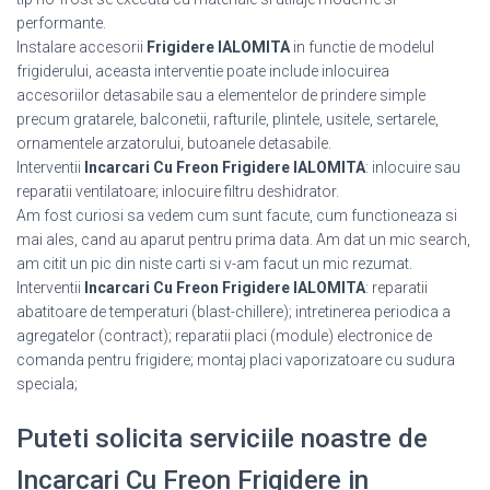
performante.
Instalare accesorii
Frigidere IALOMITA
in functie de modelul
frigiderului, aceasta interventie poate include inlocuirea
accesoriilor detasabile sau a elementelor de prindere simple
precum gratarele, balconetii, rafturile, plintele, usitele, sertarele,
ornamentele arzatorului, butoanele detasabile.
Interventii
Incarcari Cu Freon Frigidere IALOMITA
: inlocuire sau
reparatii ventilatoare; inlocuire filtru deshidrator.
Am fost curiosi sa vedem cum sunt facute, cum functioneaza si
mai ales, cand au aparut pentru prima data. Am dat un mic search,
am citit un pic din niste carti si v-am facut un mic rezumat.
Interventii
Incarcari Cu Freon Frigidere IALOMITA
: reparatii
abatitoare de temperaturi (blast-chillere); intretinerea periodica a
agregatelor (contract); reparatii placi (module) electronice de
comanda pentru frigidere; montaj placi vaporizatoare cu sudura
speciala;
Puteti solicita serviciile noastre de
Incarcari Cu Freon Frigidere in