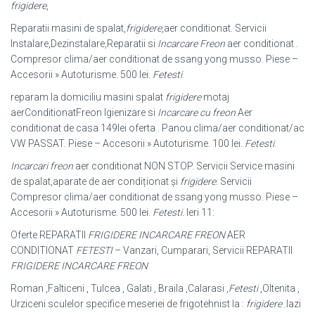
frigidere
,
Reparatii masini de spalat,
frigidere
,aer conditionat. Servicii
Instalare,
Dezinstalare,Reparatii si
Incarcare Freon
aer conditionat .
Compresor clima/aer conditionat de ssang yong musso. Piese –
Accesorii » Autoturisme. 500 lei.
Fetesti
.
reparam la domiciliu masini spalat
frigidere
motaj
aerConditionatFreon Igienizare si
Incarcare cu freon
Aer
conditionat de casa 149lei oferta . Panou clima/aer conditionat/ac
VW PASSAT. Piese – Accesorii » Autoturisme. 100 lei.
Fetesti
.
Incarcari freon
aer conditionat NON STOP. Servicii Service masini
de spalat,
aparate de aer condiționat și
frigidere
. Servicii
Compresor clima/aer conditionat de ssang yong musso. Piese –
Accesorii » Autoturisme. 500 lei.
Fetesti
. Ieri 11:
Oferte REPARATII
FRIGIDERE INCARCARE FREON
AER
CONDITIONAT
FETESTI
– Vanzari, Cumparari, Servicii REPARATII
FRIGIDERE INCARCARE FREON
Roman ,Falticeni , Tulcea , Galati , Braila ,Calarasi ,
Fetesti
,Oltenita ,
Urziceni sculelor specifice meseriei de frigotehnist la :
frigidere
.lazi