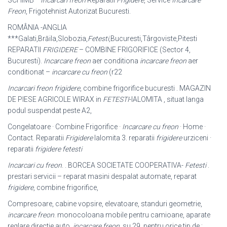
SCHIMB *
Incarcari freon
Reparatii
Frigidere
, Service
Incarcare
Freon
, Frigotehnist Autorizat Bucuresti.
ROMÂNIA -ANGLIA
***Galati,Brăila,Slobozia,
Fetesti
,Bucuresti,Târgoviste,Pitesti
REPARATII
FRIGIDERE
– COMBINE FRIGORIFICE (Sector 4,
Bucuresti).
Incarcare freon
aer conditiona
incarcare freon
aer
conditionat –
incarcare cu freon
(r22
Incarcari freon frigidere
, combine frigorifice bucuresti . MAGAZIN
DE PIESE AGRICOLE WIRAX in
FETESTI
-IALOMITA , situat langa
podul suspendat peste A2,
Congelatoare · Combine Frigorifice ·
Incarcare cu freon
· Home ·
Contact. Reparatii
Frigidere
Ialomita 3. reparatii
frigidere
urziceni ·
reparatii
frigidere fetesti
Incarcari cu freon
. . BORCEA SOCIETATE COOPERATIVA-
Fetesti
.
prestari servicii – reparat masini despalat automate, reparat
frigidere
, combine frigorifice,
Compresoare, cabine vopsire, elevatoare, standuri geometrie,
incarcare freon
. monocoloana mobile pentru camioane, aparate
reglare directie auto,
incarcare freon
, su 29. pentru orice tip de :