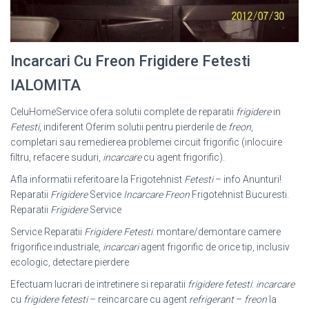
Incarcari Cu Freon Frigidere Fetesti
IALOMITA
CeluHomeService ofera solutii complete de reparatii
frigidere
in
Fetesti
, indiferent Oferim solutii pentru pierderile de
freon
,
completari sau remedierea problemei circuit frigorific (inlocuire
filtru, refacere suduri,
incarcare
cu agent frigorific).
Afla informatii referitoare la Frigotehnist
Fetesti
– info Anunturi!
Reparatii
Frigidere
Service
Incarcare Freon
Frigotehnist Bucuresti.
Reparatii
Frigidere
Service
Service Reparatii
Frigidere Fetesti
. montare/demontare camere
frigorifice industriale,
incarcari
agent frigorific de orice tip, inclusiv
ecologic, detectare pierdere
Efectuam lucrari de intretinere si reparatii
frigidere fetesti
:
incarcare
cu
frigidere fetesti
– reincarcare cu agent
refrigerant
–
freon
la