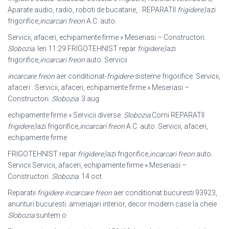
Aparate audio, radio, roboti de bucatarie, . REPARATII
frigidere
,lazi
frigorifice,
incarcari freon
A.C. auto.
Servicii, afaceri, echipamente firme » Meseriasi – Constructori.
Slobozia
. Ieri 11:
29 FRIGOTEHNIST repar
frigidere
,lazi
frigorifice,
incarcari freon
auto. Servicii
incarcare freon
aer conditionat-
frigidere
-sisteme frigorifice. Servicii,
afaceri . Servicii, afaceri, echipamente firme » Meseriasi –
Constructori.
Slobozia
. 3 aug
echipamente firme » Servicii diverse.
Slobozia
Corni REPARATII
frigidere
,
lazi frigorifice,
incarcari freon
A.C. auto. Servicii, afaceri,
echipamente firme
FRIGOTEHNIST repar
frigidere
,lazi frigorifice,
incarcari freon
auto.
Servicii Servicii, afaceri, echipamente firme » Meseriasi –
Constructori.
Slobozia
. 14 oct
Reparatii
frigidere incarcare freon
aer conditionat bucuresti 93923,
anunturi bucuresti. amenajari interior, decor modern case la cheie
Slobozia
suntem o