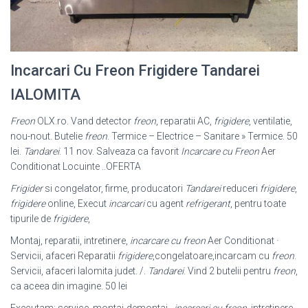
Incarcari Cu Freon Frigidere Tandarei
IALOMITA
Freon
OLX.ro. Vand detector
freon
, reparatii AC,
frigidere
, ventilatie,
nou-nout. Butelie
freon
. Termice – Electrice – Sanitare » Termice. 50
lei.
Tandarei
. 11 nov. Salveaza ca favorit
Incarcare cu Freon
Aer
Conditionat Locuinte ..OFERTA
Frigider
si congelator, firme, producatori
Tandarei
reduceri
frigidere
,
frigidere
online, Execut
incarcari
cu agent
refrigerant
, pentru toate
tipurile de
frigidere
,
Montaj, reparatii, intretinere,
incarcare cu freon
Aer Conditionat ·
Servicii, afaceri Reparatii
frigidere
,congelatoare,incarcam cu
freon
.
Servicii, afaceri Ialomita judet. /.
Tandarei
. Vind 2 butelii pentru
freon
,
ca aceea din imagine. 50 lei
Executam: service, montaj-demontaj ,
incarcari cu freon
, intretinere