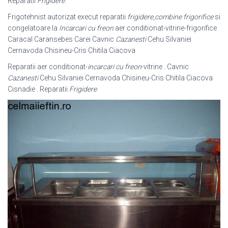
Reparatii
Frigidere
.
Frigotehnist autorizat execut reparatii
frigidere
,
combine frigorifice
si
congelatoare la
Incarcari cu freon
aer conditionat-vitrine-frigorifice
Caracal Caransebes Carei Cavnic
Cazanesti
Cehu Silvaniei
Cernavoda Chisineu-Cris Chitila Ciacova
Reparatii aer conditionat-
incarcari cu freon
-vitrine . Cavnic
Cazanesti
Cehu Silvaniei Cernavoda Chisineu-Cris Chitila Ciacova
Cisnadie . Reparatii
Frigidere
.