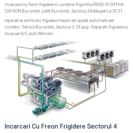
Incarcare
cu
freon frigidere
si
combine frigorifice
R600, R134 Pret
200 RON Bucuresti, judet Bucuresti,
Sectorul 3
Adaugat La 20:31,
reparati la domiciliu
frigidere
masini de spalat automate aer
conditio. Servicii Bucuresti,
Sectorul 3
. 29 aug . Reparatii
frigidere
si
incarcari
A/C auto Mioveni.
Incarcari Cu Freon Frigidere Sectorul 4