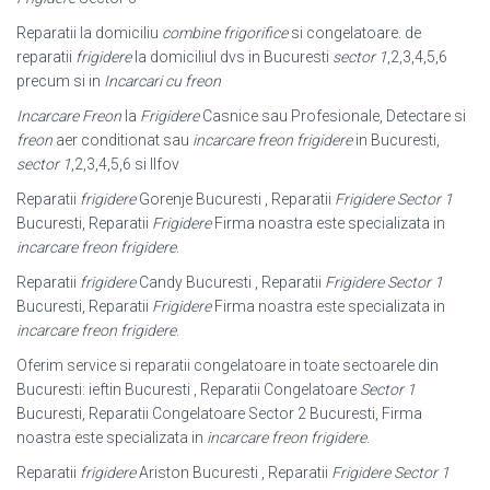
Reparatii la domiciliu
combine frigorifice
si congelatoare. de
reparatii
frigidere
la domiciliul dvs in Bucuresti
sector 1
,2,3,4,5,6
precum si in
Incarcari cu freon
Incarcare Freon
la
Frigidere
Casnice sau Profesionale, Detectare si
freon
aer conditionat sau
incarcare freon frigidere
in Bucuresti,
sector 1
,2,3,4,5,6 si Ilfov
Reparatii
frigidere
Gorenje Bucuresti , Reparatii
Frigidere Sector 1
Bucuresti, Reparatii
Frigidere
Firma noastra este specializata in
incarcare freon frigidere
.
Reparatii
frigidere
Candy Bucuresti , Reparatii
Frigidere Sector 1
Bucuresti, Reparatii
Frigidere
Firma noastra este specializata in
incarcare freon frigidere
.
Oferim service si reparatii congelatoare in toate sectoarele din
Bucuresti: ieftin Bucuresti , Reparatii Congelatoare
Sector 1
Bucuresti, Reparatii Congelatoare Sector 2 Bucuresti, Firma
noastra este specializata in
incarcare freon frigidere
.
Reparatii
frigidere
Ariston Bucuresti , Reparatii
Frigidere Sector 1