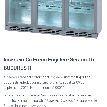
Incarcari Cu Freon Frigidere Sectorul 6
BUCURESTI
Incarcare freon
aer conditionat-
frigidere
-sisteme frigorifice.
Bucuresti, judet Bucuresti,
Sectorul 6
Adaugat La 09:35, 1
septembrie 2016, Numar anunt: 9100011
reparati la domiciliu
frigidere
masini de spalat automate aer
conditio. Servicii . Reparatii
frigidere
si
incarcari
A/C auto Mioveni.
Servicii Bucuresti,
Sectorul 6
.