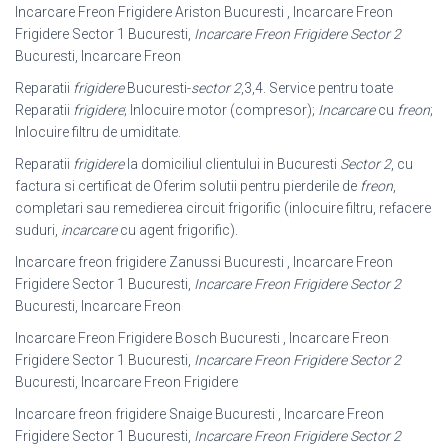
Incarcare Freon Frigidere Ariston Bucuresti , Incarcare Freon
Frigidere Sector 1 Bucuresti,
Incarcare Freon Frigidere Sector 2
Bucuresti, Incarcare Freon
Reparatii
frigidere
Bucuresti-
sector 2
,3,4. Service pentru toate
Reparatii
frigidere
; Inlocuire motor (compresor);
Incarcare
cu
freon
;
Inlocuire filtru de umiditate.
Reparatii
frigidere
la domiciliul clientului in Bucuresti
Sector 2
, cu
factura si certificat de Oferim solutii pentru pierderile de
freon
,
completari sau remedierea circuit frigorific (inlocuire filtru, refacere
suduri,
incarcare
cu agent frigorific).
Incarcare freon frigidere Zanussi Bucuresti , Incarcare Freon
Frigidere Sector 1 Bucuresti,
Incarcare Freon Frigidere Sector 2
Bucuresti, Incarcare Freon
Incarcare Freon Frigidere Bosch Bucuresti , Incarcare Freon
Frigidere Sector 1 Bucuresti,
Incarcare Freon Frigidere Sector 2
Bucuresti, Incarcare Freon Frigidere
Incarcare freon frigidere Snaige Bucuresti , Incarcare Freon
Frigidere Sector 1 Bucuresti,
Incarcare Freon Frigidere Sector 2