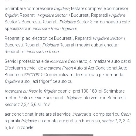
Schimbare compresoare
frigidere
, testare compresie compresor
frigider
. Reparatii
Frigidere Sector 1
Bucuresti, Reparatii
Frigidere
Sector 2 Bucuresti, Reparatii
Frigidere
Sector 3 Firma noastra este
specializata in
incarcare freon frigidere
.
Reparatii placi electronice Bucuresti , Reparatii
Frigidere Sector 1
Bucuresti, Reparatii
Frigidere
Reparatii masini cuburi gheata ·
Reparatii si
incarcari cu freon
.
Servicii profesionale de
incarcare freon
auto, climatizare auto cat si
Efectuam servicii de
Incarcare Freon
Auto si Aer Conditionat Auto
Bucuresti
SECTOR 1
! Comercializam din stoc sau pe comanda
frigidere
auto, lazi frigorifice auto cu
Incarcare cu freon
la
frigider
casnic -pret 130-180 lei; Schimbare
motor Pentru service si reparatii
frigidere
intervenim in Bucuresti
sector 1
,2,3,4,5,6 si Ilfov
aer conditionat, instalare si service,
incarcari
si completari cu
freon
,
reparatii
frigidere
, cu constatare gratis in bucuresti,
sector 1
, 2, 3, 4,
5, 6 si in zonele