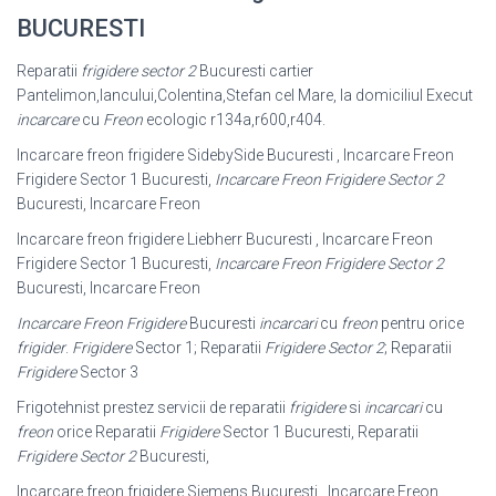
BUCURESTI
Reparatii
frigidere sector 2
Bucuresti cartier
Pantelimon,Iancului,Colentina,Stefan cel Mare, la domiciliul Execut
incarcare
cu
Freon
ecologic r134a,r600,r404.
Incarcare freon frigidere SidebySide Bucuresti , Incarcare Freon
Frigidere Sector 1 Bucuresti,
Incarcare Freon Frigidere Sector 2
Bucuresti, Incarcare Freon
Incarcare freon frigidere Liebherr Bucuresti , Incarcare Freon
Frigidere Sector 1 Bucuresti,
Incarcare Freon Frigidere Sector 2
Bucuresti, Incarcare Freon
Incarcare Freon Frigidere
Bucuresti
incarcari
cu
freon
pentru orice
frigider
.
Frigidere
Sector 1; Reparatii
Frigidere Sector 2
; Reparatii
Frigidere
Sector 3
Frigotehnist prestez servicii de reparatii
frigidere
si
incarcari
cu
freon
orice Reparatii
Frigidere
Sector 1 Bucuresti, Reparatii
Frigidere Sector 2
Bucuresti,
Incarcare freon frigidere Siemens Bucuresti , Incarcare Freon