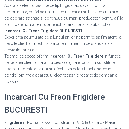
Aparatele electrocasnice de tip Frigider au devenit tot mai
performante, astfel ca un Frigider necesita multa experienta si o
colaborare stransa si continuua cu marii producatori pentru a fi la
zi cu toate noutatile in domeniul reparatiilor si al substitutelor.
Incarcari Cu Freon Frigidere BUCURESTI
Experienta acumulata de-a lungul anilor ne permite sa fim atenti la
nevoile clientilor nostrii si sa putem fi mandrii de standardele
serviciilor prestate.
Tocmai de aceea oferim
Incarcari Cu Freon Frigidere
in functie
de cererea clientilor, atat cu piese originale cat si cu substitute,
acolo unde este cazul si nu afecteaza deloc functionarea in
conditii optime a aparatului electrocasnic reparat de compania
noastra.
Incarcari Cu Freon Frigidere
BUCURESTI
Frigidere
in Romania s-au construit in 1956 la Uzina de Masini
Electrice Bucuresti. Se numeau „Pinguin”,functionau pe sistemul cu