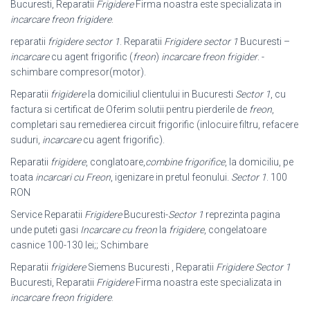
Bucuresti, Reparatii
Frigidere
Firma noastra este specializata in
incarcare freon frigidere
.
reparatii
frigidere sector 1
. Reparatii
Frigidere sector 1
Bucuresti –
incarcare
cu agent frigorific (
freon
)
incarcare freon frigider
. -
schimbare compresor(motor).
Reparatii
frigidere
la domiciliul clientului in Bucuresti
Sector 1
, cu
factura si certificat de Oferim solutii pentru pierderile de
freon
,
completari sau remedierea circuit frigorific (inlocuire filtru, refacere
suduri,
incarcare
cu agent frigorific).
Reparatii
frigidere
, conglatoare,
combine frigorifice
, la domiciliu, pe
toata
incarcari cu Freon
, igenizare in pretul feonului.
Sector 1
. 100
RON
Service Reparatii
Frigidere
Bucuresti-
Sector 1
reprezinta pagina
unde puteti gasi
Incarcare cu freon
la
frigidere
, congelatoare
casnice 100-130 lei;; Schimbare
Reparatii
frigidere
Siemens Bucuresti , Reparatii
Frigidere Sector 1
Bucuresti, Reparatii
Frigidere
Firma noastra este specializata in
incarcare freon frigidere
.