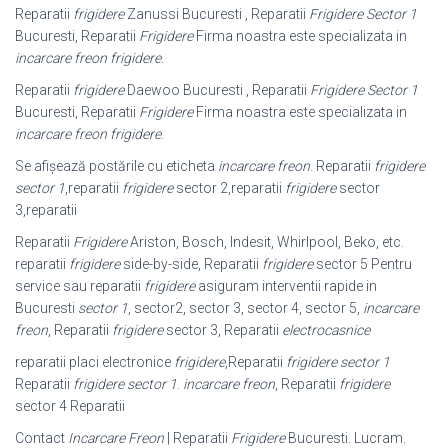
Reparatii
frigidere
Zanussi Bucuresti , Reparatii
Frigidere Sector 1
Bucuresti, Reparatii
Frigidere
Firma noastra este specializata in
incarcare freon frigidere
.
Reparatii
frigidere
Daewoo Bucuresti , Reparatii
Frigidere Sector 1
Bucuresti, Reparatii
Frigidere
Firma noastra este specializata in
incarcare freon frigidere
.
Se afișează postările cu eticheta
incarcare freon
. Reparatii
frigidere
sector 1
,
reparatii
frigidere
sector 2,reparatii
frigidere
sector
3,reparatii
Reparatii
Frigidere
Ariston, Bosch, Indesit, Whirlpool, Beko, etc.
reparatii
frigidere
side-by-side, Reparatii
frigidere
sector 5 Pentru
service sau reparatii
frigidere
asiguram interventii rapide in
Bucuresti
sector 1
, sector2, sector 3, sector 4, sector 5,
incarcare
freon
, Reparatii
frigidere
sector 3, Reparatii
electrocasnice
reparatii placi electronice
frigidere
,Reparatii
frigidere sector 1
Reparatii
frigidere sector 1
.
incarcare freon
, Reparatii
frigidere
sector 4 Reparatii
Contact
Incarcare Freon
| Reparatii
Frigidere
Bucuresti. Lucram.