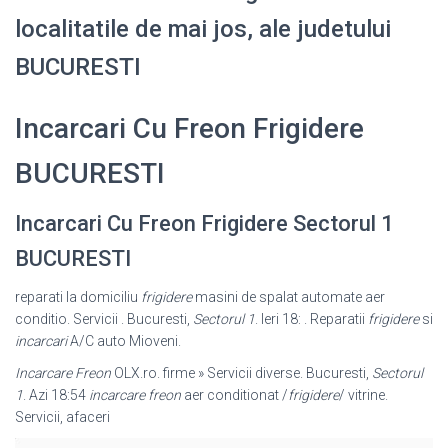
localitatile de mai jos, ale judetului
BUCURESTI
Incarcari Cu Freon Frigidere
BUCURESTI
Incarcari Cu Freon Frigidere Sectorul 1
BUCURESTI
reparati la domiciliu
frigidere
masini de spalat automate aer
conditio. Servicii . Bucuresti,
Sectorul 1
. Ieri 18: . Reparatii
frigidere
si
incarcari
A/C auto Mioveni.
Incarcare Freon
OLX.ro. firme » Servicii diverse. Bucuresti,
Sectorul
1
. Azi 18:
54
incarcare freon
aer conditionat /
frigidere
/ vitrine.
Servicii, afaceri