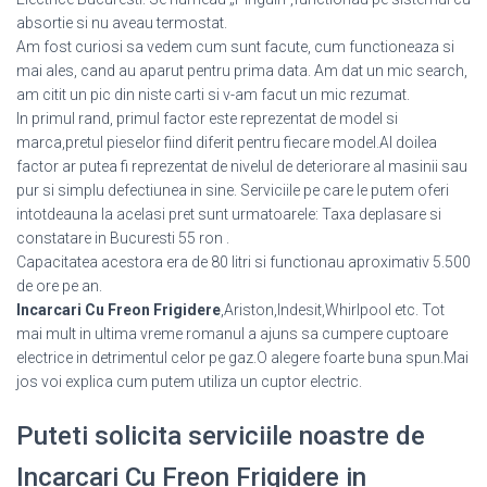
absortie si nu aveau termostat.
Am fost curiosi sa vedem cum sunt facute, cum functioneaza si
mai ales, cand au aparut pentru prima data. Am dat un mic search,
am citit un pic din niste carti si v-am facut un mic rezumat.
In primul rand, primul factor este reprezentat de model si
marca,pretul pieselor fiind diferit pentru fiecare model.Al doilea
factor ar putea fi reprezentat de nivelul de deteriorare al masinii sau
pur si simplu defectiunea in sine. Serviciile pe care le putem oferi
intotdeauna la acelasi pret sunt urmatoarele: Taxa deplasare si
constatare in Bucuresti 55 ron .
Capacitatea acestora era de 80 litri si functionau aproximativ 5.500
de ore pe an.
Incarcari Cu Freon Frigidere
,Ariston,Indesit,Whirlpool etc. Tot
mai mult in ultima vreme romanul a ajuns sa cumpere cuptoare
electrice in detrimentul celor pe gaz.O alegere foarte buna spun.Mai
jos voi explica cum putem utiliza un cuptor electric.
Puteti solicita serviciile noastre de
Incarcari Cu Freon Frigidere in