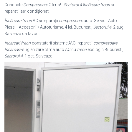
Conducte
Compresoare
Oferta! .
Sectorul 4 încărcare freon
si
reparatii aer condiționat.
Încârcare freon
AC și reparații
compresoare
auto. Servicii Auto
Piese – Accesorii » Autoturisme. 4 lei. Bucuresti,
Sectorul 4
. 2 aug.
Salveaza ca favorit
Incarcari freon
-constatarii sisteme A\C- reparatii
compresoare
Incarcare
si igienizare clima auto AC cu
freon
ecologic Bucuresti,
Sectorul 4
. 1 oct. Salveaza