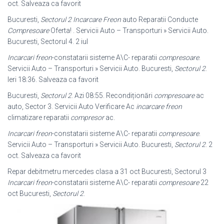
oct. Salveaza ca favorit
Bucuresti,
Sectorul 2
Incarcare Freon
auto Reparatii Conducte
Compresoare
Oferta! . Servicii Auto – Transporturi » Servicii Auto.
Bucuresti, Sectorul 4. 2 iul
Incarcari freon
-constatarii sisteme A\C- reparatii
compresoare
.
Servicii Auto – Transporturi » Servicii Auto. Bucuresti,
Sectorul 2
.
Ieri 18:36. Salveaza ca favorit
Bucuresti,
Sectorul 2
. Azi 08:55. Recondiționări
compresoare
ac
auto, Sector 3. Servicii Auto Verificare Ac
incarcare freon
climatizare reparatii
compresor
ac.
Incarcari freon
-constatarii sisteme A\C- reparatii
compresoare
.
Servicii Auto – Transporturi » Servicii Auto. Bucuresti,
Sectorul 2
. 2
oct. Salveaza ca favorit
Repar debitmetru mercedes clasa a 31 oct Bucuresti, Sectorul 3
Incarcari freon
-constatarii sisteme A\C- reparatii
compresoare
22
oct Bucuresti,
Sectorul 2
.