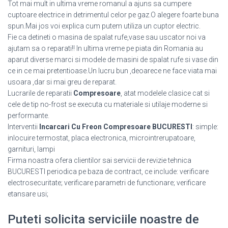
Tot mai mult in ultima vreme romanul a ajuns sa cumpere
cuptoare electrice in detrimentul celor pe gaz.O alegere foarte buna
spun.Mai jos voi explica cum putem utiliza un cuptor electric.
Fie ca detineti o masina de spalat rufe,vase sau uscator noi va
ajutam sa o reparati!! In ultima vreme pe piata din Romania au
aparut diverse marci si modele de masini de spalat rufe si vase din
ce in ce mai pretentioase.Un lucru bun ,deoarece ne face viata mai
usoara ,dar si mai greu de reparat.
Lucrarile de reparatii
Compresoare
, atat modelele clasice cat si
cele de tip no-frost se executa cu materiale si utilaje moderne si
performante.
Interventii
Incarcari Cu Freon Compresoare BUCURESTI
: simple:
inlocuire termostat, placa electronica, microintrerupatoare,
garnituri, lampi
Firma noastra ofera clientilor sai servicii de revizie tehnica
BUCURESTI periodica pe baza de contract, ce include: verificare
electrosecuritate; verificare parametri de functionare; verificare
etansare usi;
Puteti solicita serviciile noastre de