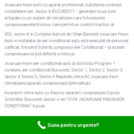
Incarcare freon
auto cu aparat profesional, substanta contrast,
completare ulei.
Sector 4
, BUCURESTI – generatie noua sunt
echipate cu un sistem de climatizare care foloseseste
compresoare
electronice, care permit un control mai bun al
450,
sector 4
, in Complex Autovit din Vitan-Barzesti
Incarcare Freon
Auto in instalatia de aer conditionat auto este executat de personal
calificat, folosind Schimb
compresor
Aer Conditionat – la aceste
compresoare
se pot defecta si inlocuii
Incarcare freon
aer conditionat auto la domiciliu Program: ?
curatare, aer conditionat Bucuresti, Sector 1, Sector 2, Sector 3,
Sector 4
, Sector 5, Sector 6 Reparatii clima AC
incarcare freon
climatizare,reparatii
compresoare
,
OptimalAuto
incaracm clime auto cu
freon
si reparam
compresoare
2 poze
Schimbar. Bucuresti
Sector 4
. ieri 10:04.
INCARCARE FREON
AER
CONDITIONAT 4 poze
Suna pentru urgente!!