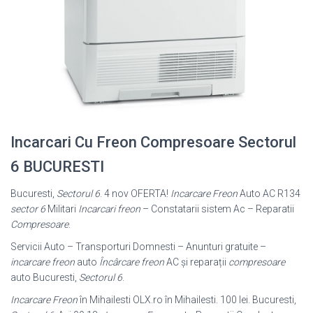
Incarcari Cu Freon Compresoare Sectorul
6 BUCURESTI
Bucuresti,
Sectorul 6
. 4 nov OFERTA!
Incarcare Freon
Auto AC R134
sector 6
Militari
Incarcari freon
– Constatarii sistem Ac – Reparatii
Compresoare
.
Servicii Auto – Transporturi Domnesti – Anunturi gratuite –
incarcare freon
auto
Încârcare freon
AC și reparații
compresoare
auto Bucuresti,
Sectorul 6
.
Incarcare Freon
în Mihailesti OLX.ro în Mihailesti. 100 lei. Bucuresti,