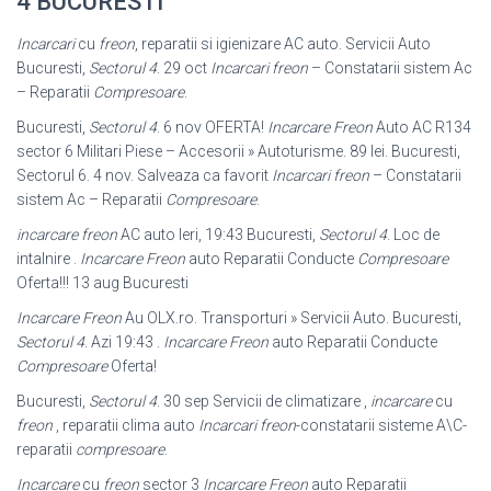
4 BUCURESTI
Incarcari
cu
freon
, reparatii si igienizare AC auto. Servicii Auto
Bucuresti,
Sectorul 4
. 29 oct
Incarcari freon
– Constatarii sistem Ac
– Reparatii
Compresoare
.
Bucuresti,
Sectorul 4
. 6 nov OFERTA!
Incarcare Freon
Auto AC R134
sector 6 Militari Piese – Accesorii » Autoturisme. 89 lei. Bucuresti,
Sectorul 6. 4 nov. Salveaza ca favorit
Incarcari freon
– Constatarii
sistem Ac – Reparatii
Compresoare
.
incarcare freon
AC auto Ieri, 19:43 Bucuresti,
Sectorul 4
. Loc de
intalnire .
Incarcare Freon
auto Reparatii Conducte
Compresoare
Oferta!!! 13 aug Bucuresti
Incarcare Freon
Au OLX.ro. Transporturi » Servicii Auto. Bucuresti,
Sectorul 4
. Azi 19:43 .
Incarcare Freon
auto Reparatii Conducte
Compresoare
Oferta!
Bucuresti,
Sectorul 4
. 30 sep Servicii de climatizare ,
incarcare
cu
freon
, reparatii clima auto
Incarcari freon
-constatarii sisteme A\C-
reparatii
compresoare
.
Incarcare
cu
freon
sector 3
Incarcare Freon
auto Reparatii