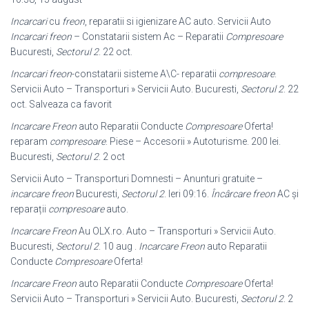
Incarcari
cu
freon
, reparatii si igienizare AC auto. Servicii Auto
Incarcari freon
– Constatarii sistem Ac – Reparatii
Compresoare
Bucuresti,
Sectorul 2
. 22 oct.
Incarcari freon
-constatarii sisteme A\C- reparatii
compresoare
.
Servicii Auto – Transporturi » Servicii Auto. Bucuresti,
Sectorul 2
. 22
oct. Salveaza ca favorit
Incarcare Freon
auto Reparatii Conducte
Compresoare
Oferta!
reparam
compresoare
. Piese – Accesorii » Autoturisme. 200 lei.
Bucuresti,
Sectorul 2
. 2 oct
Servicii Auto – Transporturi Domnesti – Anunturi gratuite –
incarcare freon
Bucuresti,
Sectorul 2
. Ieri 09:16.
Încârcare freon
AC și
reparații
compresoare
auto.
Incarcare Freon
Au OLX.ro. Auto – Transporturi » Servicii Auto.
Bucuresti,
Sectorul 2
. 10 aug .
Incarcare Freon
auto Reparatii
Conducte
Compresoare
Oferta!
Incarcare Freon
auto Reparatii Conducte
Compresoare
Oferta!
Servicii Auto – Transporturi » Servicii Auto. Bucuresti,
Sectorul 2
. 2