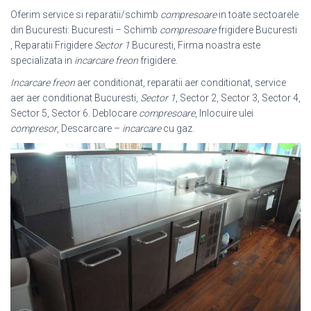
Oferim service si reparatii/schimb
compresoare
in toate sectoarele
din Bucuresti: Bucuresti – Schimb
compresoare
frigidere Bucuresti
, Reparatii Frigidere
Sector 1
Bucuresti, Firma noastra este
specializata in
incarcare freon
frigidere.
Incarcare freon
aer conditionat, reparatii aer conditionat, service
aer aer conditionat Bucuresti,
Sector 1
, Sector 2, Sector 3, Sector 4,
Sector 5, Sector 6. Deblocare
compresoare
, Inlocuire ulei
compresor
, Descarcare –
incarcare
cu gaz
.