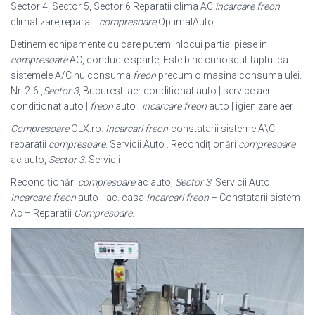
Sector 4, Sector 5, Sector 6 Reparatii clima AC
incarcare freon
climatizare,reparatii
compresoare
,
OptimalAuto
Detinem echipamente cu care putem inlocui partial piese in
compresoare
AC, conducte sparte, Este bine cunoscut faptul ca
sistemele A/C nu consuma
freon
precum o masina consuma ulei.
Nr. 2-6 ,
Sector 3
, Bucuresti aer conditionat auto | service aer
conditionat auto |
freon
auto |
incarcare freon
auto | igienizare aer
Compresoare
OLX.ro.
Incarcari freon
-constatarii sisteme A\C-
reparatii
compresoare
. Servicii Auto . Recondiționări
compresoare
ac auto,
Sector 3
. Servicii
Recondiționări
compresoare
ac auto,
Sector 3
. Servicii Auto
Incarcare freon
auto +ac. casa
Incarcari freon
– Constatarii sistem
Ac – Reparatii
Compresoare
.