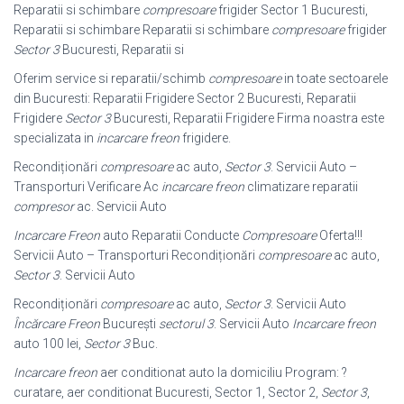
Reparatii si schimbare
compresoare
frigider Sector 1 Bucuresti,
Reparatii si schimbare Reparatii si schimbare
compresoare
frigider
Sector 3
Bucuresti, Reparatii si
Oferim service si reparatii/schimb
compresoare
in toate sectoarele
din Bucuresti: Reparatii Frigidere Sector 2 Bucuresti, Reparatii
Frigidere
Sector 3
Bucuresti, Reparatii Frigidere Firma noastra este
specializata in
incarcare freon
frigidere.
Recondiționări
compresoare
ac auto,
Sector 3
. Servicii Auto –
Transporturi Verificare Ac
incarcare freon
climatizare reparatii
compresor
ac. Servicii Auto
Incarcare Freon
auto Reparatii Conducte
Compresoare
Oferta!!!
Servicii Auto – Transporturi Recondiționări
compresoare
ac auto,
Sector 3
. Servicii Auto
Recondiționări
compresoare
ac auto,
Sector 3
. Servicii Auto
Încărcare Freon
București
sectorul 3
. Servicii Auto
Incarcare freon
auto 100 lei,
Sector 3
Buc.
Incarcare freon
aer conditionat auto la domiciliu Program: ?
curatare, aer conditionat Bucuresti, Sector 1, Sector 2,
Sector 3
,