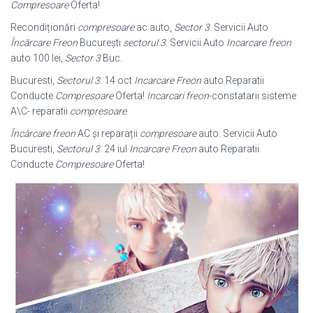
Compresoare
Oferta!
Recondiționări
compresoare
ac auto,
Sector 3
. Servicii Auto
Încărcare Freon
București
sectorul 3
. Servicii Auto
Incarcare freon
auto 100 lei,
Sector 3
Buc.
Bucuresti,
Sectorul 3
. 14 oct
Incarcare Freon
auto Reparatii
Conducte
Compresoare
Oferta!
Incarcari freon
-constatarii sisteme
A\C- reparatii
compresoare
.
Încârcare freon
AC și reparații
compresoare
auto. Servicii Auto
Bucuresti,
Sectorul 3
. 24 iul
Incarcare Freon
auto Reparatii
Conducte
Compresoare
Oferta!