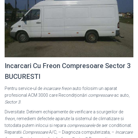
Incarcari Cu Freon Compresoare Sector 3
BUCURESTI
Pentru service-ul de
incarcare freon
auto folosim un aparat
profesional ACM 3000 care Recondiționări
compresoare
ac auto,
Sector 3
.
Diversitate. Detinem echipamente de verificare a scurgerilor de
freon
, remediem defectele aparute la sistemul de climatizare si
totodata putem inlocui si repara
compresoarele
de aer conditionat.
Reparatii
Compresoare
A/C; – Diagnoza computerizata; –
Incarcare