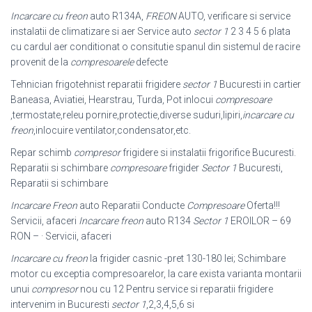
Incarcare cu freon
auto R134A,
FREON
AUTO, verificare si service
instalatii de climatizare si aer Service auto
sector 1
2 3 4 5 6 plata
cu cardul aer conditionat o consitutie spanul din sistemul de racire
provenit de la
compresoarele
defecte
Tehnician frigotehnist reparatii frigidere
sector 1
Bucuresti in cartier
Baneasa, Aviatiei, Hearstrau, Turda, Pot inlocui
compresoare
,termostate,releu pornire,
protectie,diverse suduri,lipiri,
incarcare cu
freon
,inlocuire ventilator,condensator,
etc.
Repar schimb
compresor
frigidere si instalatii frigorifice Bucuresti.
Reparatii si schimbare
compresoare
frigider
Sector 1
Bucuresti,
Reparatii si schimbare
Incarcare Freon
auto Reparatii Conducte
Compresoare
Oferta!!!
Servicii, afaceri
Incarcare freon
auto R134
Sector 1
EROILOR – 69
RON – · Servicii, afaceri
Incarcare cu freon
la frigider casnic -pret 130-180 lei; Schimbare
motor cu exceptia compresoarelor, la care exista varianta montarii
unui
compresor
nou cu 12 Pentru service si reparatii frigidere
intervenim in Bucuresti
sector 1
,2,3,4,5,6 si