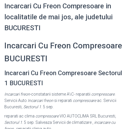
Incarcari Cu Freon Compresoare in
localitatile de mai jos, ale judetului
BUCURESTI
Incarcari Cu Freon Compresoare
BUCURESTI
Incarcari Cu Freon Compresoare Sectorul
1 BUCURESTI
Incarcari freon
-constatarii sisteme A\C- reparatii
compresoare
.
Servicii Auto
Incarcari freon
si reparati
compresoare
ac. Servicii
Bucuresti,
Sectorul 1
. 5 sep.
reparati ac clima
compresoare
VIO AUTOCLIMA SRL Bucuresti,
Sectorul 1
. 5 sep. Salveaza Servicii de climatizare ,
incarcare cu
freon
, reparatii clima auto.