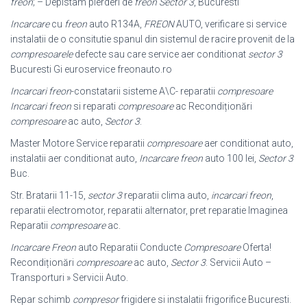
freon
; – Depistam pierderi de
freon
Sector 3
, Bucuresti
Incarcare
cu
freon
auto R134A,
FREON
AUTO, verificare si service
instalatii de o consitutie spanul din sistemul de racire provenit de la
compresoarele
defecte sau care service aer conditionat
sector 3
Bucuresti Gi euroservice freonauto.ro
Incarcari freon
-constatarii sisteme A\C- reparatii
compresoare
Incarcari freon
si reparati
compresoare
ac Recondiționări
compresoare
ac auto,
Sector 3
.
Master Motore Service reparatii
compresoare
aer conditionat auto,
instalatii aer conditionat auto,
Incarcare freon
auto 100 lei,
Sector 3
Buc.
Str. Bratarii 11-15,
sector 3
reparatii clima auto,
incarcari freon
,
reparatii electromotor, reparatii alternator, pret reparatie Imaginea
Reparatii
compresoare
ac.
Incarcare Freon
auto Reparatii Conducte
Compresoare
Oferta!
Recondiționări
compresoare
ac auto,
Sector 3
. Servicii Auto –
Transporturi » Servicii Auto.
Repar schimb
compresor
frigidere si instalatii frigorifice Bucuresti.