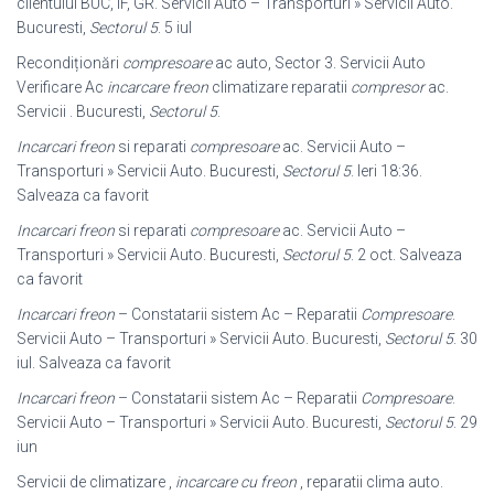
clientului BUC, IF, GR. Servicii Auto – Transporturi » Servicii Auto.
Bucuresti,
Sectorul 5
. 5 iul
Recondiționări
compresoare
ac auto, Sector 3. Servicii Auto
Verificare Ac
incarcare freon
climatizare reparatii
compresor
ac.
Servicii . Bucuresti,
Sectorul 5
.
Incarcari freon
si reparati
compresoare
ac. Servicii Auto –
Transporturi » Servicii Auto. Bucuresti,
Sectorul 5
. Ieri 18:36.
Salveaza ca favorit
Incarcari freon
si reparati
compresoare
ac. Servicii Auto –
Transporturi » Servicii Auto. Bucuresti,
Sectorul 5
. 2 oct. Salveaza
ca favorit
Incarcari freon
– Constatarii sistem Ac – Reparatii
Compresoare
.
Servicii Auto – Transporturi » Servicii Auto. Bucuresti,
Sectorul 5
. 30
iul. Salveaza ca favorit
Incarcari freon
– Constatarii sistem Ac – Reparatii
Compresoare
.
Servicii Auto – Transporturi » Servicii Auto. Bucuresti,
Sectorul 5
. 29
iun
Servicii de climatizare ,
incarcare cu freon
, reparatii clima auto.