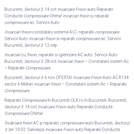
Bucuresti,
Sectorul 3
. 14 oct
Incarcare Freon
auto Reparatii
Conducte
Compresoare
Oferta!
Incarcari freon
si reparati
compresoare
ac. Servicii Auto
Incarcari freon
-constatarii sisteme A\C- reparatii
compresoare
.
Servicii Auto
Incarcari freon
si reparati
compresoare
ac. Servicii
Bucuresti,
Sectorul 3
. 12 sep.
Incarcari
cu
freon
, reparatii si igienizare AC auto. Servicii Auto
Bucuresti,
Sectorul 3
. 28 oct
Incarcari freon
– Constatarii sistem Ac
– Reparatii
Compresoare
.
Bucuresti,
Sectorul 3
. 6 nov OFERTA!
Incarcare Freon
Auto AC R134
sector 6 Militari
Incarcari freon
– Constatarii sistem Ac – Reparatii
Compresoare
.
Reparatii
Compresoare
în Bucuresti OLX.ro în Bucuresti. Bucuresti,
Sectorul 3
. 14 oct
Incarcare Freon
auto Reparatii Conducte
Compresoare
Oferta!
Încârcare freon
AC și reparații
compresoare
auto Bucuresti,
Sectorul
3
. Ieri 10
:02. Salveaza
Incarcare Freon
auto Reparatii Conducte