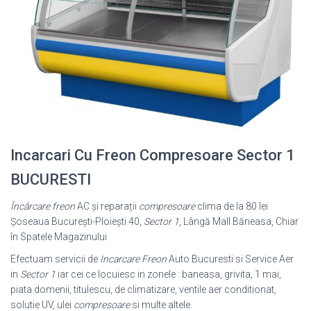
Incarcari Cu Freon Compresoare Sector 1
BUCURESTI
Încârcare freon
AC și reparații
compresoare
clima de la 80 lei
Șoseaua București-Ploiești 40,
Sector 1
, Lângă Mall Băneasa, Chiar
în Spatele Magazinului
Efectuam servicii de
Incarcare Freon
Auto Bucuresti si Service Aer
in
Sector 1
iar cei ce locuiesc in zonele : baneasa, grivita, 1 mai,
piata domenii, titulescu, de climatizare, ventile aer conditionat,
solutie UV, ulei
compresoare
si multe altele.