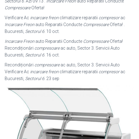
Sectorul 6
. Azi 09:13 .
Incarcare Freon
auto Reparatii Conducte
Compresoare
Oferta!
Verificare Ac
incarcare freon
climatizare reparatii
compresor
ac
Incarcare Freon
auto Reparatii Conducte
Compresoare
Oferta! .
Bucuresti,
Sectorul 6
. 10 oct.
Incarcare Freon
auto Reparatii Conducte
Compresoare
Oferta!
Recondiționări
compresoare
ac auto, Sector 3. Servicii Auto
Bucuresti,
Sectorul 6
. 16 oct.
Recondiționări
compresoare
ac auto, Sector 3. Servicii Auto
Verificare Ac
incarcare freon
climatizare reparatii
compresor
ac
Bucuresti,
Sectorul 6
. 23 sep