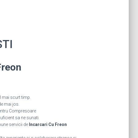
STI
Freon
 mai scurt timp.
de mai jos.
pentru Compresoare
icient sa ne sunati.
bune servicii de
Incarcari Cu Freon