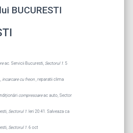
tului BUCURESTI
STI
re
ac. Servicii Bucuresti,
Sectorul 1
. 5
 ,
incarcare cu freon
, reparatii clima
diționări
compresoare
ac auto, Sector
esti,
Sectorul 1
. Ieri 20:41. Salveaza ca
esti,
Sectorul 1
. 6 oct