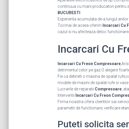
Aparatele electrocasnice de tip Compres
continuua cu marii producatori pentru a fi
BUCURESTI
Experienta acumulata de-a lungul anilor ne
Tocmai de aceea oferim
Incarcari Cu
cazul si nu afecteaza deloc functionare
Incarcari Cu 
Incarcari Cu Freon Compresoare
,Ari
detrimentul celor pe gaz.O alegere foart
Fie ca detineti o masina de spalat rufe,
modele de masini de spalat rufe si vase 
Lucrarile de reparatii
Compresoare
, at
Interventii
Incarcari Cu Freon Compr
Firma noastra ofera clientilor sai servic
parametri de functionare; verificare etan
Puteti solicita se