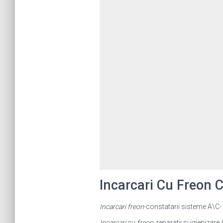
Incarcari Cu Freon
Incarcari freon
-constatarii sisteme A\C- 
Incarcari
cu
freon
, reparatii si igienizar