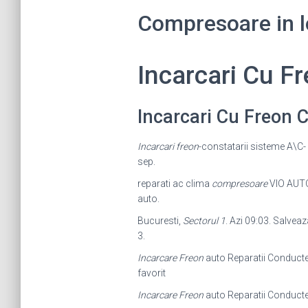
Compresoare in lo
Incarcari Cu 
Incarcari Cu Freon
Incarcari freon
-constatarii sisteme A\C- 
sep.
reparati ac clima
compresoare
VIO AUTO
auto.
Bucuresti,
Sectorul 1
. Azi 09:03. Salvea
3.
Incarcare Freon
auto Reparatii Conduct
favorit
Incarcare Freon
auto Reparatii Conduct