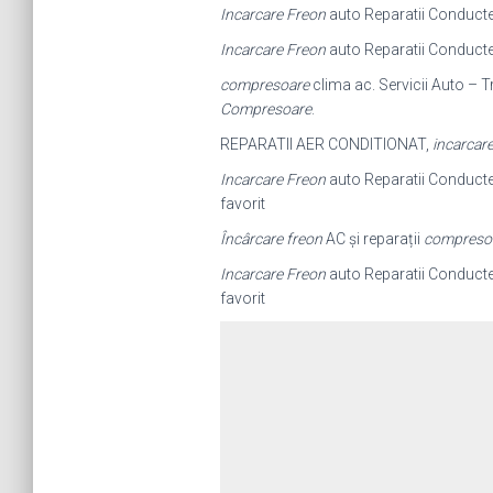
Incarcare Freon
auto Reparatii Conduct
Incarcare Freon
auto Reparatii Conduct
compresoare
clima ac. Servicii Auto – T
Compresoare
.
REPARATII AER CONDITIONAT,
incarcare
Incarcare Freon
auto Reparatii Conduct
favorit
Încârcare freon
AC și reparații
compreso
Incarcare Freon
auto Reparatii Conduct
favorit