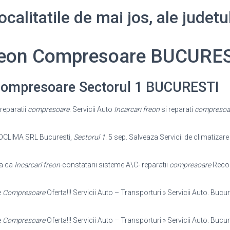
calitatile de mai jos, ale jude
Freon Compresoare BUCURE
 Compresoare Sectorul 1 BUCURESTI
reparatii
compresoare
. Servicii Auto
Incarcari freon
si reparati
compresoa
CLIMA SRL Bucuresti,
Sectorul 1
. 5 sep. Salveaza Servicii de climatizare
za ca
Incarcari freon
-constatarii sisteme A\C- reparatii
compresoare
Recon
e
Compresoare
Oferta!!! Servicii Auto – Transporturi » Servicii Auto. Bucur
e
Compresoare
Oferta!!! Servicii Auto – Transporturi » Servicii Auto. Bucur