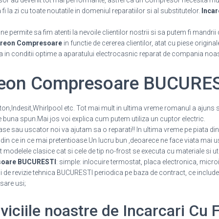
or au devenit tot mai performante, astfel ca un Compresor necesita mul
 la zi cu toate noutatile in domeniul reparatiilor si al substitutelor.
Incar
 permite sa fim atenti la nevoile clientilor nostrii si sa putem fi mandrii 
 Freon Compresoare
in functie de cererea clientilor, atat cu piese origina
a in conditii optime a aparatului electrocasnic reparat de compania noas
Freon Compresoare BUCURE
ston,Indesit,Whirlpool etc. Tot mai mult in ultima vreme romanul a ajuns 
e buna spun.Mai jos voi explica cum putem utiliza un cuptor electric.
vase sau uscator noi va ajutam sa o reparati!! In ultima vreme pe piata d
din ce in ce mai pretentioase.Un lucru bun ,deoarece ne face viata mai us
at modelele clasice cat si cele de tip no-frost se executa cu materiale si 
esoare BUCURESTI
: simple: inlocuire termostat, placa electronica, micro
ii de revizie tehnica BUCURESTI periodica pe baza de contract, ce include: 
sare usi;
rviciile noastre de Incarcari Cu 