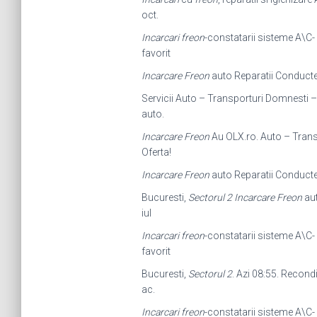
oct.
Incarcari freon
-constatarii sisteme A\C- 
favorit
Incarcare Freon
auto Reparatii Conduct
Servicii Auto – Transporturi Domnesti –
auto.
Incarcare Freon
Au OLX.ro. Auto – Transp
Oferta!
Incarcare Freon
auto Reparatii Conduct
Bucuresti,
Sectorul 2
Incarcare Freon
aut
iul
Incarcari freon
-constatarii sisteme A\C- 
favorit
Bucuresti,
Sectorul 2
. Azi 08:55. Recond
ac.
Incarcari freon
-constatarii sisteme A\C- 