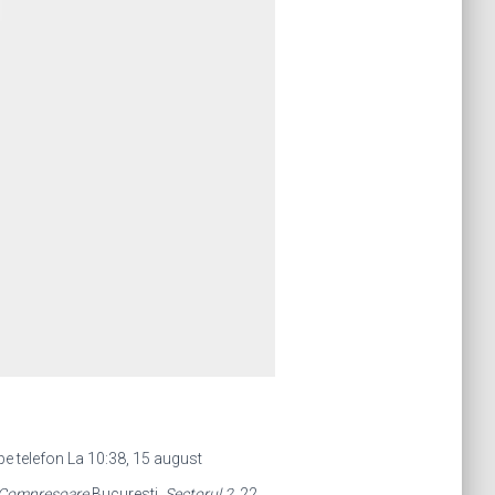
e telefon La 10:38, 15 august
Compresoare
Bucuresti,
Sectorul 2
. 22