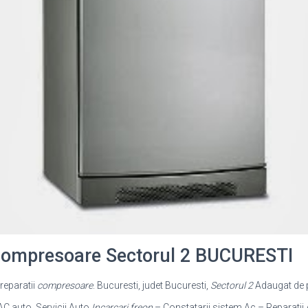
 Compresoare Sectorul 2 BUCURESTI
reparatii
compresoare
. Bucuresti, judet Bucuresti,
Sectorul 2
Adaugat de p
e AC auto. Servicii Auto
Incarcari freon
– Constatarii sistem Ac – Reparatii