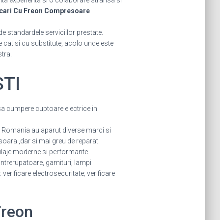
ta experienta si o colaborare stransa si
cari Cu Freon Compresoare
de standardele serviciilor prestate.
le cat si cu substitute, acolo unde este
tra.
STI
sa cumpere cuptoare electrice in
in Romania au aparut diverse marci si
oara ,dar si mai greu de reparat.
utilaje moderne si performante.
intrerupatoare, garnituri, lampi
verificare electrosecuritate; verificare
Freon