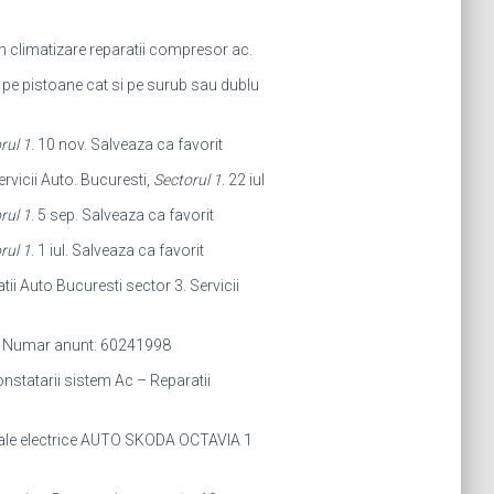
on climatizare reparatii compresor ac.
t pe pistoane cat si pe surub sau dublu
rul 1
. 10 nov. Salveaza ca favorit
ervicii Auto. Bucuresti,
Sectorul 1
. 22 iul
rul 1
. 5 sep. Salveaza ca favorit
rul 1
. 1 iul. Salveaza ca favorit
tii Auto Bucuresti sector 3. Servicii
6, Numar anunt: 60241998
Constatarii sistem Ac – Reparatii
rale electrice AUTO SKODA OCTAVIA 1