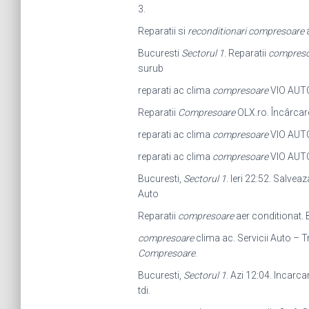
3.
Reparatii si
reconditionari compresoare
a
Bucuresti
Sectorul 1
. Reparatii
compreso
surub
reparati ac clima
compresoare
VIO AUTOC
Reparatii
Compresoare
OLX.ro. Încârcare
reparati ac clima
compresoare
VIO AUTOC
reparati ac clima
compresoare
VIO AUTOC
Bucuresti,
Sectorul 1
. Ieri 22:52. Salveaz
Auto
Reparatii
compresoare
aer conditionat. 
compresoare
clima ac. Servicii Auto – T
Compresoare
.
Bucuresti,
Sectorul 1
. Azi 12:04. Incarca
tdi.