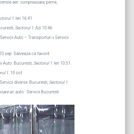
pensie aer:
compresoare
, perne,
ctorul 1
. Ieri 16:41
ucuresti,
Sectorul 1
. Azi 10:46
 Servicii Auto – Transporturi » Servicii
 23 sep. Salveaza ca favorit
cii Auto. Bucuresti,
Sectorul 1
. Ieri 10:51.
rul 1
. 10 oct
 Servicii diverse. Bucuresti,
Sectorul 1
.
soare
ac auto · Servicii Bucuresti