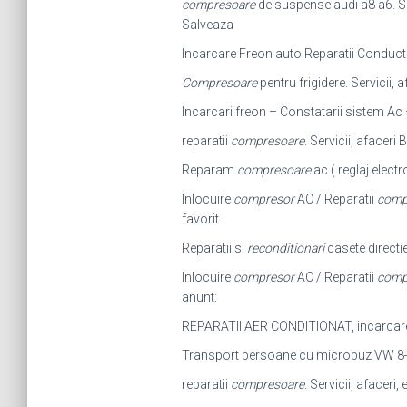
compresoare
de suspense audi a8 a6. Ser
Salveaza
Incarcare Freon auto Reparatii Conduc
Compresoare
pentru frigidere. Servicii,
Incarcari freon – Constatarii sistem Ac 
reparatii
compresoare
. Servicii, afaceri 
Reparam
compresoare
ac ( reglaj electr
Inlocuire
compresor
AC / Reparatii
comp
favorit
Reparatii si
reconditionari
casete directie
Inlocuire
compresor
AC / Reparatii
comp
anunt:
REPARATII AER CONDITIONAT, incarcare 
Transport persoane cu microbuz VW 8+1 l
reparatii
compresoare
. Servicii, afacer