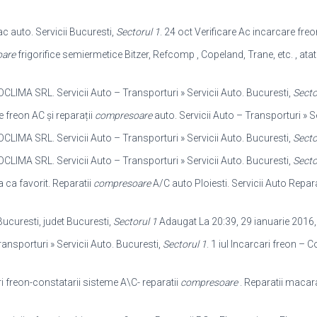
c auto. Servicii Bucuresti,
Sectorul 1
. 24 oct Verificare Ac incarcare fre
are
frigorifice semiermetice Bitzer, Refcomp , Copeland, Trane, etc. , ata
LIMA SRL. Servicii Auto – Transporturi » Servicii Auto. Bucuresti,
Secto
 freon AC și reparații
compresoare
auto. Servicii Auto – Transporturi » S
LIMA SRL. Servicii Auto – Transporturi » Servicii Auto. Bucuresti,
Secto
LIMA SRL. Servicii Auto – Transporturi » Servicii Auto. Bucuresti,
Secto
a ca favorit. Reparatii
compresoare
A/C auto Ploiesti. Servicii Auto Repara
Bucuresti, judet Bucuresti,
Sectorul 1
Adaugat La 20:39, 29 ianuarie 201
ransporturi » Servicii Auto. Bucuresti,
Sectorul 1
. 1 iul Incarcari freon – 
ri freon-constatarii sisteme A\C- reparatii
compresoare
. Reparatii maca