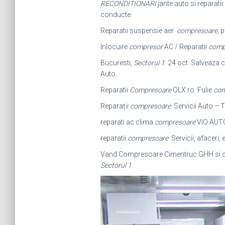
RECONDITIONARI
jante auto si reparati
conducte.
Reparatii suspensie aer:
compresoare
, 
Inlocuire
compresor
AC / Reparatii
comp
Bucuresti,
Sectorul 1
. 24 oct. Salveaza c
Auto.
Reparatii
Compresoare
OLX.ro. Fulie
com
Reparații
compresoare
. Servicii Auto – 
reparati ac clima
compresoare
VIO AUTOC
reparatii
compresoare
. Servicii, afaceri
Vand Compresoare Cimentruc GHH si card
Sectorul 1
.