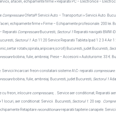
vicii, afaceri, echipamente firme » Reparatii PC – Electronice – Electro
te
Compresoare
Oferta!!! Servicii Auto – Transporturi » Servicii Auto. Bucu
 afaceri, echipamente firme » Firme – Echipamente profesionale. 200 lei. B
– Reparatii
Compresoare
Bucuresti,
Sectorul 1
Reparatii navigatii BMW iDri
Bucuresti,
Sectorul 1
. Azi 11:20 Service Reparatii Tableta Ipad 1 2 3 4 Air 1 2
onic,sertar rotativ,spirala,aripioare,scroll) Bucuresti, judet Bucuresti,
Sect
resoare
bobina, fulie, ambreiaj. Piese – Accesorii » Autoturisme. 33 €. B
. Servicii Incarcari freon-constatarii sisteme A\C- reparatii
compresoare
resoare
bobina, fulie, ambreiaj. Bucuresti, judet Bucuresti,
Sectorul 1
Adau
cu freon, inlocuire
compresoare
, .. Service aer conditionat; Reparatii ae
ocuri, aer conditionat. Servicii . Bucuresti,
Sectorul 1
. 20 sep .
Compre
i, echipamente Retapitare
reconditionare
reparatii tapiterie canapele. Servici