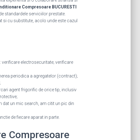
ta experienta si o colaborare stransa si
nditionare Compresoare BUCURESTI
de standardele serviciilor prestate.
cat si cu substitute, acolo unde este cazul
verificare electrosecuritate; verificare
tinerea periodica a agregatelor (contract);
;
ri agent frigorific de orice tip, inclusiv
rotective;
dat un mic search, am citit un pic din
unctie de fiecare aparat in parte.
nare Compresoare