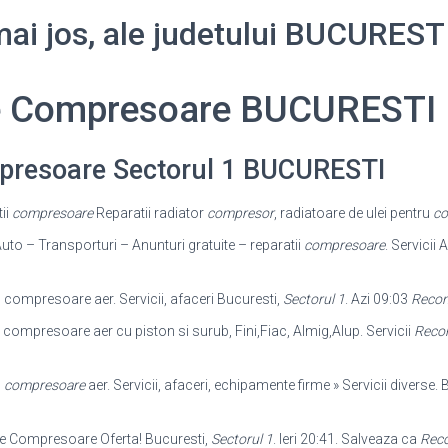
 mai jos, ale judetului BUCUREST
e Compresoare BUCURESTI
presoare Sectorul 1 BUCURESTI
ii
compresoare
Reparatii radiator
compresor
, radiatoare de ulei pentru
co
Auto – Transporturi – Anunturi gratuite – reparatii
compresoare
. Servicii 
ompresoare aer. Servicii, afaceri Bucuresti,
Sectorul 1
. Azi 09:03
Recon
ii compresoare aer cu piston si surub, Fini,Fiac, Almig,Alup. Servicii
Recon
u
compresoare
aer. Servicii, afaceri, echipamente firme » Servicii diverse. 
te Compresoare Oferta! Bucuresti,
Sectorul 1
. Ieri 20:41. Salveaza ca
Reco