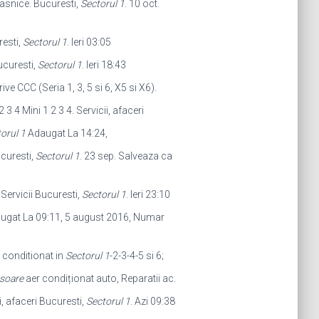
casnice. Bucuresti,
Sectorul 1
. 10 oct.
resti,
Sectorul 1
. Ieri 03:05
ucuresti,
Sectorul 1
. Ieri 18:43
ve CCC (Seria 1, 3, 5 si 6, X5 si X6).
 3 4 Mini 1 2 3 4. Servicii, afaceri
orul 1
Adaugat La 14:24,
ucuresti,
Sectorul 1
. 23 sep. Salveaza ca
. Servicii Bucuresti,
Sectorul 1
. Ieri 23:10
gat La 09:11, 5 august 2016, Numar
r conditionat in
Sectorul 1
-2-3-4-5 si 6;
soare
aer condiționat auto, Reparatii ac.
i, afaceri Bucuresti,
Sectorul 1
. Azi 09:38