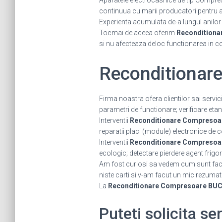
Aparatele electrocasnice de tip Compres
continuua cu marii producatori pentru a fi
Experienta acumulata de-a lungul anilor ne
Tocmai de aceea oferim
Reconditiona
si nu afecteaza deloc functionarea in c
Reconditionar
Firma noastra ofera clientilor sai servic
parametri de functionare; verificare etan
Interventii
Reconditionare Compreso
reparatii placi (module) electronice de
Interventii
Reconditionare Compreso
ecologic; detectare pierdere agent frigo
Am fost curiosi sa vedem cum sunt facut
niste carti si v-am facut un mic rezumat
La
Reconditionare Compresoare BU
Puteti solicita s