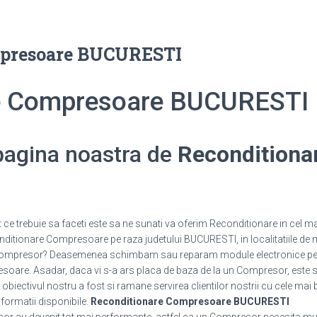
mpresoare BUCURESTI
e Compresoare BUCURESTI
 pagina noastra de
Reconditiona
e trebuie sa faceti este sa ne sunati va oferim Reconditionare in cel ma
ditionare Compresoare pe raza judetului BUCURESTI, in localitatiile de m
un Compresor? Deasemenea schimbam sau reparam module electronice 
are. Asadar, daca vi s-a ars placa de baza de la un Compresor, este suf
 obiectivul nostru a fost si ramane servirea clientilor nostrii cu cele mai 
informatii disponibile.
Reconditionare Compresoare BUCURESTI