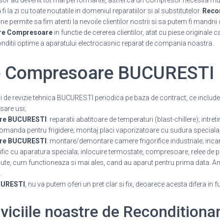
or au devenit tot mai performante, astfel ca un Compresor necesita mul
 la zi cu toate noutatile in domeniul reparatiilor si al substitutelor.
Reco
 permite sa fim atenti la nevoile clientilor nostrii si sa putem fi mandrii 
re Compresoare
in functie de cererea clientilor, atat cu piese originale 
onditii optime a aparatului electrocasnic reparat de compania noastra.
e Compresoare BUCURESTI
ii de revizie tehnica BUCURESTI periodica pe baza de contract, ce include: 
sare usi;
are BUCURESTI
: reparatii abatitoare de temperaturi (blast-chillere); intre
 comanda pentru frigidere; montaj placi vaporizatoare cu sudura speciala
are BUCURESTI
: montare/demontare camere frigorifice industriale; incarca
rific cu aparatura speciala; inlocuire termostate, compresoare, relee de p
e, cum functioneaza si mai ales, cand au aparut pentru prima data. Am 
.
CURESTI
, nu va putem oferi un pret clar si fix, deoarece acesta difera in f
erviciile noastre de Reconditio