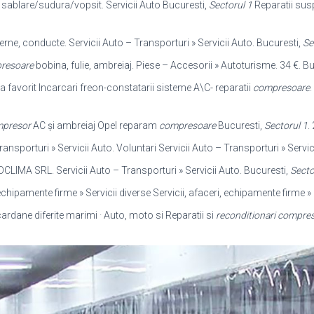
i: sablare/sudura/vopsit. Servicii Auto Bucuresti,
Sectorul 1
Reparatii sus
perne, conducte. Servicii Auto – Transporturi » Servicii Auto. Bucuresti,
Se
resoare
bobina, fulie, ambreiaj. Piese – Accesorii » Autoturisme. 34 €. B
a favorit Incarcari freon-constatarii sisteme A\C- reparatii
compresoare
.
presor
AC și ambreiaj Opel reparam
compresoare
Bucuresti,
Sectorul 1
.
Transporturi » Servicii Auto. Voluntari Servicii Auto – Transporturi » Servi
LIMA SRL. Servicii Auto – Transporturi » Servicii Auto. Bucuresti,
Secto
, echipamente firme » Servicii diverse Servicii, afaceri, echipamente firme »
ane diferite marimi · Auto, moto si Reparatii si
reconditionari compre