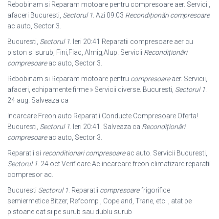
Rebobinam si Reparam motoare pentru compresoare aer. Servicii,
afaceri Bucuresti,
Sectorul 1
. Azi 09:03
Recondiționări compresoare
ac auto, Sector 3
.
Bucuresti,
Sectorul 1
. Ieri 20:41 Reparatii compresoare aer cu
piston si surub, Fini,Fiac, Almig,Alup. Servicii
Recondiționări
compresoare
ac auto, Sector 3.
Rebobinam si Reparam motoare pentru
compresoare
aer. Servicii,
afaceri, echipamente firme » Servicii diverse. Bucuresti,
Sectorul 1
.
24 aug. Salveaza ca
Incarcare Freon auto Reparatii Conducte Compresoare Oferta!
Bucuresti,
Sectorul 1
. Ieri 20:41. Salveaza ca
Recondiționări
compresoare
ac auto, Sector 3.
Reparatii si
reconditionari compresoare
ac auto. Servicii Bucuresti,
Sectorul 1
. 24 oct Verificare Ac incarcare freon climatizare reparatii
compresor ac.
Bucuresti
Sectorul 1
. Reparatii
compresoare
frigorifice
semiermetice Bitzer, Refcomp , Copeland, Trane, etc. , atat pe
pistoane cat si pe surub sau dublu surub