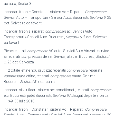
ac auto, Sector 3
.
Incarcari freon – Constatarii sistem Ac – Reparatii
Compresoare
.
Servicii Auto – Transporturi » Servicii Auto. Bucuresti,
Sectorul 5
. 25
oct. Salveaza ca favorit
Incarcari freon si reparati
compresoare
ac. Servicii Auto –
Transporturi » Servicii Auto. Bucuresti,
Sectorul 5
. 2 oct. Salveaza
ca favorit
Piese reparatii
compresoare
AC auto. Servicii Auto Vinzari , service
si reparatii
compresoare
de aer. Servicii, afaceri Bucuresti,
Sectorul
5
. 25 oct. Salveaza
112 totale ieftine nou si utilizat reparatii
compresoare
. reparatii
compresoare
ieftine, reparatii
compresoare
cauta. Cele mai
Bucuresti
Sectorul 5
. Incarcari si
Incarcari si verificare sistem aer conditionat , reparatii
compresoare
etc. Bucuresti, judet Bucuresti,
Sectorul 5
Adaugat de pe telefon La
11:49, 30 iulie 2016,
Incarcari freon – Constatarii sistem Ac – Reparatii
Compresoare
.