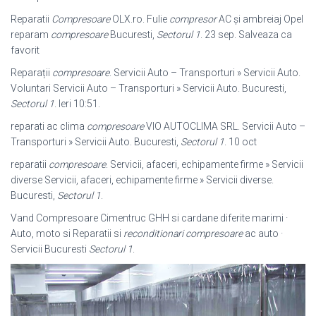
Reparatii
Compresoare
OLX.ro. Fulie
compresor
AC și ambreiaj Opel
reparam
compresoare
Bucuresti,
Sectorul 1
. 23 sep. Salveaza ca
favorit
Reparații
compresoare
. Servicii Auto – Transporturi » Servicii Auto.
Voluntari Servicii Auto – Transporturi » Servicii Auto. Bucuresti,
Sectorul 1
. Ieri 10:51.
reparati ac clima
compresoare
VIO AUTOCLIMA SRL. Servicii Auto –
Transporturi » Servicii Auto. Bucuresti,
Sectorul 1
. 10 oct
reparatii
compresoare
. Servicii, afaceri, echipamente firme » Servicii
diverse Servicii, afaceri, echipamente firme » Servicii diverse.
Bucuresti,
Sectorul 1
.
Vand Compresoare Cimentruc GHH si cardane diferite marimi ·
Auto, moto si Reparatii si
reconditionari compresoare
ac auto ·
Servicii Bucuresti
Sectorul 1
.