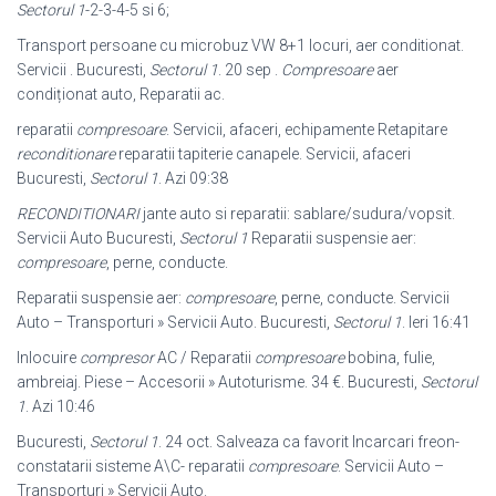
Sectorul 1
-2-3-4-5 si 6;
Transport persoane cu microbuz VW 8+1 locuri, aer conditionat.
Servicii . Bucuresti,
Sectorul 1
. 20 sep .
Compresoare
aer
condiționat auto, Reparatii ac.
reparatii
compresoare
. Servicii, afaceri, echipamente Retapitare
reconditionare
reparatii tapiterie canapele. Servicii, afaceri
Bucuresti,
Sectorul 1
. Azi 09:38
RECONDITIONARI
jante auto si reparatii: sablare/sudura/vopsit.
Servicii Auto Bucuresti,
Sectorul 1
Reparatii suspensie aer:
compresoare
, perne, conducte.
Reparatii suspensie aer:
compresoare
, perne, conducte. Servicii
Auto – Transporturi » Servicii Auto. Bucuresti,
Sectorul 1
. Ieri 16:41
Inlocuire
compresor
AC / Reparatii
compresoare
bobina, fulie,
ambreiaj. Piese – Accesorii » Autoturisme. 34 €. Bucuresti,
Sectorul
1
. Azi 10:46
Bucuresti,
Sectorul 1
. 24 oct. Salveaza ca favorit Incarcari freon-
constatarii sisteme A\C- reparatii
compresoare
. Servicii Auto –
Transporturi » Servicii Auto.