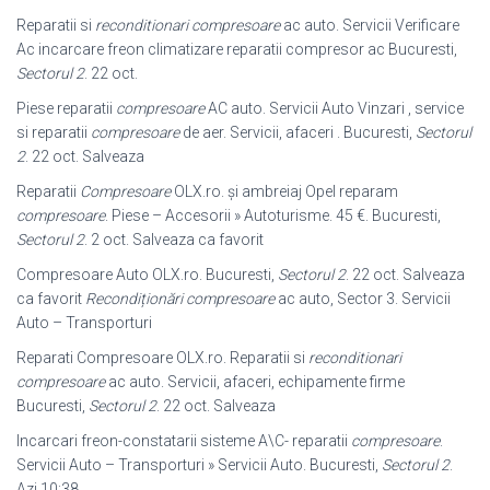
Reparatii si
reconditionari compresoare
ac auto. Servicii Verificare
Ac incarcare freon climatizare reparatii compresor ac Bucuresti,
Sectorul 2
. 22 oct.
Piese reparatii
compresoare
AC auto. Servicii Auto Vinzari , service
si reparatii
compresoare
de aer. Servicii, afaceri . Bucuresti,
Sectorul
2
. 22 oct. Salveaza
Reparatii
Compresoare
OLX.ro. și ambreiaj Opel reparam
compresoare
. Piese – Accesorii » Autoturisme. 45 €. Bucuresti,
Sectorul 2
. 2 oct. Salveaza ca favorit
Compresoare Auto OLX.ro. Bucuresti,
Sectorul 2
. 22 oct. Salveaza
ca favorit
Recondiționări compresoare
ac auto, Sector 3. Servicii
Auto – Transporturi
Reparati Compresoare OLX.ro. Reparatii si
reconditionari
compresoare
ac auto. Servicii, afaceri, echipamente firme
Bucuresti,
Sectorul 2
. 22 oct. Salveaza
Incarcari freon-constatarii sisteme A\C- reparatii
compresoare
.
Servicii Auto – Transporturi » Servicii Auto. Bucuresti,
Sectorul 2
.
Azi 10:38