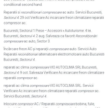
conditionat second hand.
Reparatii si
reconditionari compresoare
ac auto. Servicii Bucuresti,
Sectorul 4
. 29 oct Verificare Ac incarcare freon climatizare reparatii
compresor ac.
Bucuresti, Sectorul 1 Piese – Accesorii » Autoturisme. 4 lei.
Bucuresti,
Sectorul 4
. 2 aug. Salveaza ca favorit
Recondiționări
compresoare
ac auto, Sector 3.
Încârcare freon AC și reparații
compresoare
auto. Servicii Auto
Reparatii
reconditionari
alternatoare electromotoare auto Bucuresti
Bucuresti,
Sectorul 4
.
reparati ac clima
compresoare
VIO AUTOCLIMA SRL Bucuresti,
Sectorul 4
. 9 oct. Salveaza Verificare Ac incarcare freon climatizare
reparatii
compresor
ac.
reparati ac clima
compresoare
VIO AUTOCLIMA SRL. Servicii
Verificare Ac incarcare freon climatizare reparatii
compresor
ac.
Servicii Bucuresti,
Sectorul 4
.
Inlocuire
compresor
AC / Reparatii
compresoare
bobina, fulie,