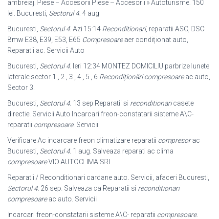
ambreiaj. Piese – Accesorii Piese – Accesorii » Autoturisme. 150
lei. Bucuresti,
Sectorul 4
. 4 aug
Bucuresti,
Sectorul 4
. Azi 15:14
Reconditionari
, reparatii ASC, DSC
Bmw E38, E39, E53, E65
Compresoare
aer condiționat auto,
Reparatii ac. Servicii Auto
Bucuresti,
Sectorul 4
. Ieri 12:34 MONTEZ DOMICILIU parbrize lunete
laterale sector 1 , 2 , 3 , 4 , 5 , 6
Recondiționări compresoare
ac auto,
Sector 3.
Bucuresti,
Sectorul 4
. 13 sep Reparatii si
reconditionari
casete
directie. Servicii Auto Incarcari freon-constatarii sisteme A\C-
reparatii
compresoare
. Servicii
Verificare Ac incarcare freon climatizare reparatii
compresor
ac
Bucuresti,
Sectorul 4
. 1 aug. Salveaza reparati ac clima
compresoare
VIO AUTOCLIMA SRL.
Reparatii / Reconditionari cardane auto. Servicii, afaceri Bucuresti,
Sectorul 4
. 26 sep. Salveaza ca Reparatii si
reconditionari
compresoare
ac auto. Servicii
Incarcari freon-constatarii sisteme A\C- reparatii
compresoare
.