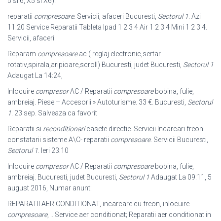
5 si 6, X5 si X6).
reparatii
compresoare
. Servicii, afaceri Bucuresti,
Sectorul 1
. Azi
11:20 Service Reparatii Tableta Ipad 1 2 3 4 Air 1 2 3 4 Mini 1 2 3 4.
Servicii, afaceri
Reparam
compresoare
ac ( reglaj electronic,sertar
rotativ,spirala,aripioare,scroll) Bucuresti, judet Bucuresti,
Sectorul 1
Adaugat La 14:24,
Inlocuire
compresor
AC / Reparatii
compresoare
bobina, fulie,
ambreiaj. Piese – Accesorii » Autoturisme. 33 €. Bucuresti,
Sectorul
1
. 23 sep. Salveaza ca favorit
Reparatii si
reconditionari
casete directie. Servicii Incarcari freon-
constatarii sisteme A\C- reparatii
compresoare
. Servicii Bucuresti,
Sectorul 1
. Ieri 23:10
Inlocuire
compresor
AC / Reparatii
compresoare
bobina, fulie,
ambreiaj. Bucuresti, judet Bucuresti,
Sectorul 1
Adaugat La 09:11, 5
august 2016, Numar anunt:
REPARATII AER CONDITIONAT, incarcare cu freon, inlocuire
compresoare
, .. Service aer conditionat; Reparatii aer conditionat in