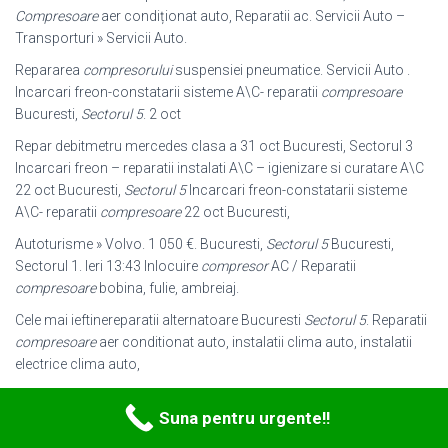
Compresoare
aer condiționat auto, Reparatii ac. Servicii Auto –
Transporturi » Servicii Auto.
Repararea
compresorului
suspensiei pneumatice. Servicii Auto .
Incarcari freon
-constatarii sisteme A\C- reparatii
compresoare
Bucuresti,
Sectorul 5
. 2 oct
Repar debitmetru mercedes clasa a 31 oct Bucuresti, Sectorul 3
Incarcari freon – reparatii instalati A\C – igienizare si curatare A\C
22 oct Bucuresti,
Sectorul 5
Incarcari freon-constatarii sisteme
A\C- reparatii
compresoare
22 oct Bucuresti,
Autoturisme » Volvo. 1 050 €. Bucuresti,
Sectorul 5
Bucuresti,
Sectorul 1. Ieri 13:43 Inlocuire
compresor
AC / Reparatii
compresoare
bobina, fulie, ambreiaj.
Cele mai ieftinereparatii alternatoare Bucuresti
Sectorul 5
. Reparatii
compresoare
aer conditionat auto, instalatii clima auto, instalatii
electrice clima auto,
223 totale ieftine nou si utilizat
compresoare
aer.
compresoare
aer
Suna pentru urgente!!
ieftine,
compresoare
Reparatii
compresoare
aer conditionat auto
Bucuresti
Sectorul 5
.