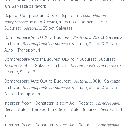
Servicii Auto – Transporturi » Servicii Auto. Bucuresti,
Sectorul 5
. 29
iun. Salveaza ca favorit
Reparati Compresoare OLX.ro. Reparatii si
reconditionari
compresoare
ac auto. Servicii, afaceri, echipamente firme
Bucuresti,
Sectorul 5
. 25 oct. Salveaza
Compresoare Auto OLX.ro. Bucuresti,
Sectorul 5
. 25 oct. Salveaza
ca favorit
Recondiționări compresoare
ac auto, Sector 3. Servicii
Auto – Transporturi
Compresoare Auto în Bucuresti OLX.ro în Bucuresti. Bucuresti,
Sectorul 5
. 30 iul. Salveaza ca favorit
Recondiționări compresoare
ac auto, Sector 3.
Compresoare Auto OLX.ro. Bucuresti,
Sectorul 5
. 30 iul. Salveaza
ca favorit
Recondiționări compresoare
ac auto, Sector 3. Servicii
Auto – Transporturi
Incarcari freon – Constatarii sistem Ac – Reparatii
Compresoare
.
Servicii Auto – Transporturi » Servicii Auto. Bucuresti,
Sectorul 5
. 13
iul
Incarcari freon – Constatarii sistem Ac – Reparatii
Compresoare
.