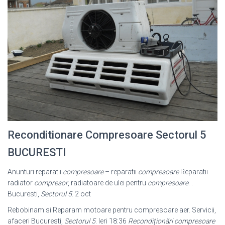
Reconditionare Compresoare Sectorul 5
BUCURESTI
Anunturi reparatii
compresoare
– reparatii
compresoare
Reparatii
radiator
compresor
, radiatoare de ulei pentru
compresoare
. .
Bucuresti,
Sectorul 5
. 2 oct
Rebobinam si Reparam motoare pentru compresoare aer. Servicii,
afaceri Bucuresti,
Sectorul 5
. Ieri 18:36
Recondiționări compresoare