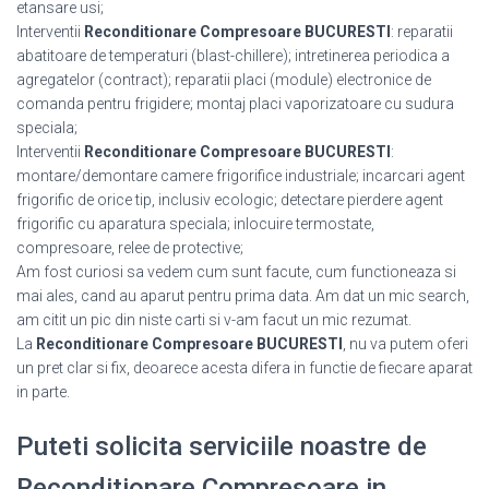
etansare usi;
Interventii
Reconditionare Compresoare BUCURESTI
: reparatii
abatitoare de temperaturi (blast-chillere); intretinerea periodica a
agregatelor (contract); reparatii placi (module) electronice de
comanda pentru frigidere; montaj placi vaporizatoare cu sudura
speciala;
Interventii
Reconditionare Compresoare BUCURESTI
:
montare/demontare camere frigorifice industriale; incarcari agent
frigorific de orice tip, inclusiv ecologic; detectare pierdere agent
frigorific cu aparatura speciala; inlocuire termostate,
compresoare, relee de protective;
Am fost curiosi sa vedem cum sunt facute, cum functioneaza si
mai ales, cand au aparut pentru prima data. Am dat un mic search,
am citit un pic din niste carti si v-am facut un mic rezumat.
La
Reconditionare Compresoare BUCURESTI
, nu va putem oferi
un pret clar si fix, deoarece acesta difera in functie de fiecare aparat
in parte.
Puteti solicita serviciile noastre de
Reconditionare Compresoare in