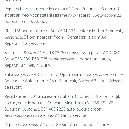
Repar debitmetru mercedes clasa a 31 oct Bucuresti, Sectorul 3
Incarcari freon
-constatarii sisteme A\C- reparatii
compresoare
22
oct Bucuresti,
Sectorul 2
.
OFERTA! Incarcare Freon Auto AC R134 sector 6 Militari Bucuresti,
Sectorul 2
. 31 oct Incarcari freon – Constatarii sistem Ac –
Reparatii
Compresoare
.
Bucuresti,
Sectorul 2
. Azi 13:22
Reconditionari
, reparatii ASC, DSC
Bmw E38, E39, E53, E65
Compresoare
aer condiționat auto,
Reparatii ac. Servicii Auto
Fulie
compresor
AC și ambreiaj Opel reparam
compresoare
Piese –
Accesorii » Autoturisme. 45 €. Bucuresti,
Sectorul 2
. 2 oct. Salveaza
ca favorit
Rezultate pentru Compresoare Auto în Bucureşti ; părerile clienților,
prețuri, date de contact, Şoseaua Mihai Bravu Nr. 169021322
Bucureşti
Sectorul 2
031 405 9223 auto, sudura argon,
Reconditionari compresoare
A/C auto, service
Repar
compresoare
AC auto. Servicii Auto Incarcari freon –