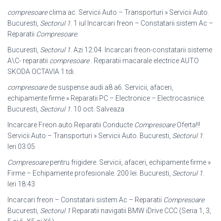
compresoare
clima ac. Servicii Auto – Transporturi » Servicii Auto.
Bucuresti,
Sectorul 1
. 1 iul Incarcari freon – Constatarii sistem Ac –
Reparatii
Compresoare
.
Bucuresti,
Sectorul 1
. Azi 12:04. Incarcari freon-constatarii sisteme
A\C- reparatii
compresoare
. Reparatii macarale electrice AUTO
SKODA OCTAVIA 1 tdi.
compresoare
de suspense audi a8 a6. Servicii, afaceri,
echipamente firme » Reparatii PC – Electronice – Electrocasnice.
Bucuresti,
Sectorul 1
. 10 oct. Salveaza
Incarcare Freon auto Reparatii Conducte
Compresoare
Oferta!!!
Servicii Auto – Transporturi » Servicii Auto. Bucuresti,
Sectorul 1
.
Ieri 03:05
Compresoare
pentru frigidere. Servicii, afaceri, echipamente firme »
Firme – Echipamente profesionale. 200 lei. Bucuresti,
Sectorul 1
.
Ieri 18:43
Incarcari freon – Constatarii sistem Ac – Reparatii
Compresoare
Bucuresti,
Sectorul 1
Reparatii navigatii BMW iDrive CCC (Seria 1, 3,