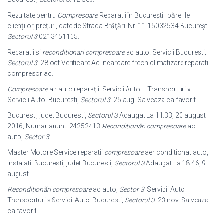
Rezultate pentru
Compresoare
Reparatii în Bucureşti ; părerile
clienților, prețuri, date de Strada Brăţării Nr. 11-15032534 Bucureşti
Sectorul 3
0213451135.
Reparatii si
reconditionari compresoare
ac auto. Servicii Bucuresti,
Sectorul 3
. 28 oct Verificare Ac incarcare freon climatizare reparatii
compresor ac.
Compresoare
ac auto reparații. Servicii Auto – Transporturi »
Servicii Auto. Bucuresti,
Sectorul 3
. 25 aug. Salveaza ca favorit
Bucuresti, judet Bucuresti,
Sectorul 3
Adaugat La 11:33, 20 august
2016, Numar anunt: 24252413
Recondiționări compresoare
ac
auto,
Sector 3
.
Master Motore Service reparatii
compresoare
aer conditionat auto,
instalatii Bucuresti, judet Bucuresti,
Sectorul 3
Adaugat La 18:46, 9
august
Recondiționări compresoare
ac auto,
Sector 3
. Servicii Auto –
Transporturi » Servicii Auto. Bucuresti,
Sectorul 3
. 23 nov. Salveaza
ca favorit