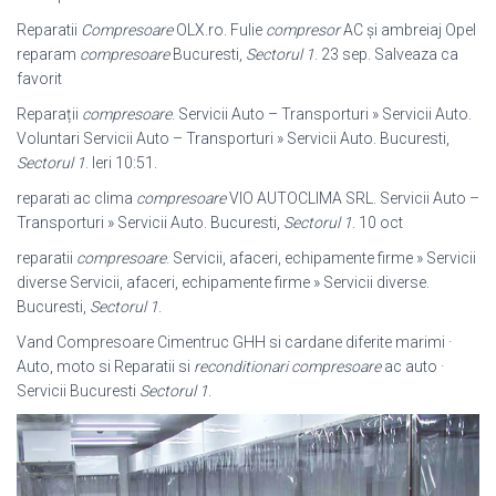
Reparatii
Compresoare
OLX.ro. Fulie
compresor
AC și ambreiaj Opel
reparam
compresoare
Bucuresti,
Sectorul 1
. 23 sep. Salveaza ca
favorit
Reparații
compresoare
. Servicii Auto – Transporturi » Servicii Auto.
Voluntari Servicii Auto – Transporturi » Servicii Auto. Bucuresti,
Sectorul 1
. Ieri 10:51.
reparati ac clima
compresoare
VIO AUTOCLIMA SRL. Servicii Auto –
Transporturi » Servicii Auto. Bucuresti,
Sectorul 1
. 10 oct
reparatii
compresoare
. Servicii, afaceri, echipamente firme » Servicii
diverse Servicii, afaceri, echipamente firme » Servicii diverse.
Bucuresti,
Sectorul 1
.
Vand Compresoare Cimentruc GHH si cardane diferite marimi ·
Auto, moto si Reparatii si
reconditionari compresoare
ac auto ·
Servicii Bucuresti
Sectorul 1
.