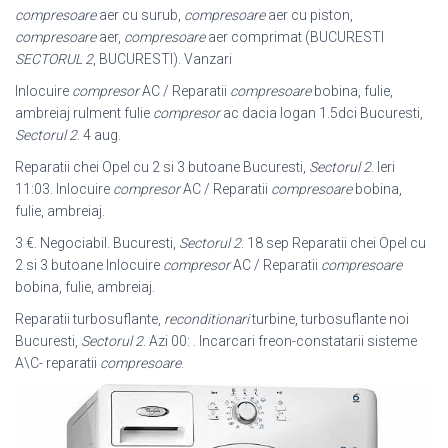
compresoare
aer cu surub,
compresoare
aer cu piston,
compresoare
aer,
compresoare
aer comprimat (BUCURESTI
SECTORUL 2
, BUCURESTI). Vanzari
Inlocuire
compresor
AC / Reparatii
compresoare
bobina, fulie,
ambreiaj rulment fulie
compresor
ac dacia logan 1.5dci Bucuresti,
Sectorul 2
. 4 aug.
Reparatii chei Opel cu 2 si 3 butoane Bucuresti,
Sectorul 2
. Ieri
11:03. Inlocuire
compresor
AC / Reparatii
compresoare
bobina,
fulie, ambreiaj.
3 €. Negociabil. Bucuresti,
Sectorul 2
. 18 sep Reparatii chei Opel cu
2 si 3 butoane Inlocuire
compresor
AC / Reparatii
compresoare
bobina, fulie, ambreiaj.
Reparatii turbosuflante,
reconditionari
turbine, turbosuflante noi
Bucuresti,
Sectorul 2
. Azi 00: . Incarcari freon-constatarii sisteme
A\C- reparatii
compresoare
.