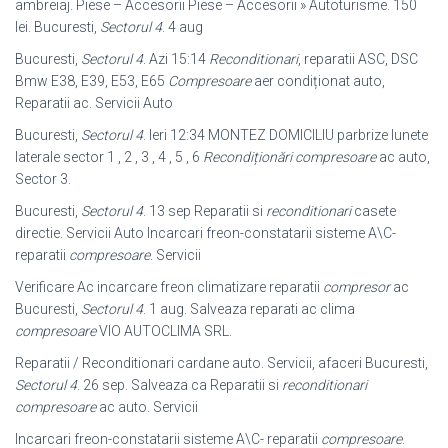
ambreiaj. Piese – Accesorii Piese – Accesorii » Autoturisme. 150
lei. Bucuresti,
Sectorul 4
. 4 aug
Bucuresti,
Sectorul 4
. Azi 15:14
Reconditionari
, reparatii ASC, DSC
Bmw E38, E39, E53, E65
Compresoare
aer condiționat auto,
Reparatii ac. Servicii Auto
Bucuresti,
Sectorul 4
. Ieri 12:34 MONTEZ DOMICILIU parbrize lunete
laterale sector 1 , 2 , 3 , 4 , 5 , 6
Recondiționări compresoare
ac auto,
Sector 3.
Bucuresti,
Sectorul 4
. 13 sep Reparatii si
reconditionari
casete
directie. Servicii Auto Incarcari freon-constatarii sisteme A\C-
reparatii
compresoare
. Servicii
Verificare Ac incarcare freon climatizare reparatii
compresor
ac
Bucuresti,
Sectorul 4
. 1 aug. Salveaza reparati ac clima
compresoare
VIO AUTOCLIMA SRL.
Reparatii / Reconditionari cardane auto. Servicii, afaceri Bucuresti,
Sectorul 4
. 26 sep. Salveaza ca Reparatii si
reconditionari
compresoare
ac auto. Servicii
Incarcari freon-constatarii sisteme A\C- reparatii
compresoare
.