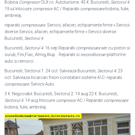
Bobina
Compresor
OLX.ro. Autoturisme. 45 €. Bucuresti,
Sectorul 4
.
19 iul Inlocuire
compresor
AC / Reparatii
compresoare
bobina, fulie,
ambreiaj.
reparatii
compresoare
. Servicii, afaceri, echipamente firme » Servicii
diverse Servicii, afaceri, echipamente firme » Servicii diverse.
Bucuresti,
Sectorul 4
.
Bucuresti,
Sectorul 4
. 16 sep Reparatii
compresoare
aer cu piston si
surub, Fini
,Fiac, Almig,Alup. . Reparatii si
reconditionari
platforme
auto si remorci.
Bucuresti, Sectorul 1. 24 oct. Salveaza Bucuresti,
Sectorul 4
. 23
oct. Salveaza Incarcari freon-constatarii sisteme A\C- reparatii
compresoare
. Servicii Auto
3 €. Negociabil. Bucuresti, Sectorul 2. 14 aug 22 €. Bucuresti,
Sectorul 4
. 14 aug Inlocuire
compresor
AC / Reparatii
compresoare
bobina, fulie, ambreiaj.