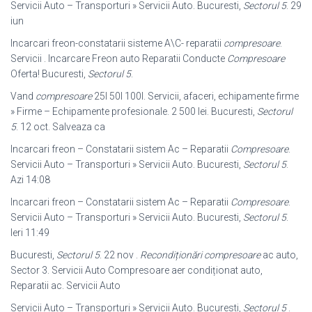
Servicii Auto – Transporturi » Servicii Auto. Bucuresti,
Sectorul 5
. 29
iun
Incarcari freon-constatarii sisteme A\C- reparatii
compresoare
.
Servicii . Incarcare Freon auto Reparatii Conducte
Compresoare
Oferta! Bucuresti,
Sectorul 5
.
Vand
compresoare
25l 50l 100l. Servicii, afaceri, echipamente firme
» Firme – Echipamente profesionale. 2 500 lei. Bucuresti,
Sectorul
5
. 12 oct. Salveaza ca
Incarcari freon – Constatarii sistem Ac – Reparatii
Compresoare
.
Servicii Auto – Transporturi » Servicii Auto. Bucuresti,
Sectorul 5
.
Azi 14:08
Incarcari freon – Constatarii sistem Ac – Reparatii
Compresoare
.
Servicii Auto – Transporturi » Servicii Auto. Bucuresti,
Sectorul 5
.
Ieri 11:49
Bucuresti,
Sectorul 5
. 22 nov .
Recondiționări compresoare
ac auto,
Sector 3. Servicii Auto Compresoare aer condiționat auto,
Reparatii ac. Servicii Auto
Servicii Auto – Transporturi » Servicii Auto. Bucuresti,
Sectorul 5
.