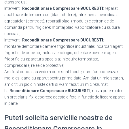
etansare usi;
Interventii
Reconditionare Compresoare BUCURESTI
: reparatii
abatitoare de temperaturi (blast-chillere); intretinerea periodica a
agregatelor (contract); reparatii placi (module) electronice de
comanda pentru frigidere; montaj placi vaporizatoare cu sudura
speciala;
Interventii
Reconditionare Compresoare BUCURESTI
:
montare/demontare camere frigorifice industriale; incarcari agent
frigorific de orice tip, inclusiv ecologic; detectare pierdere agent
frigorific cu aparatura speciala; inlocuire termostate,
compresoare, relee de protective;
Am fost curiosi sa vedem cum sunt facute, cum functioneaza si
mai ales, cand au aparut pentru prima data. Am dat un mic search,
am citit un pic din niste carti si v-am facut un mic rezumat.
La
Reconditionare Compresoare BUCURESTI
, nu va putem oferi
un pret clar si fix, deoarece acesta difera in functie de fiecare aparat
in parte.
Puteti solicita serviciile noastre de
Reconditionare Compresoare in