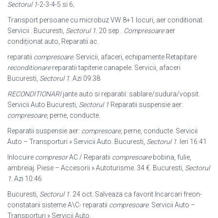
Sectorul 1
-2-3-4-5 si 6;
Transport persoane cu microbuz VW 8+1 locuri, aer conditionat.
Servicii . Bucuresti,
Sectorul 1
. 20 sep .
Compresoare
aer
condiționat auto, Reparatii ac.
reparatii
compresoare
. Servicii, afaceri, echipamente Retapitare
reconditionare
reparatii tapiterie canapele. Servicii, afaceri
Bucuresti,
Sectorul 1
. Azi 09:38
RECONDITIONARI
jante auto si reparatii: sablare/sudura/vopsit.
Servicii Auto Bucuresti,
Sectorul 1
Reparatii suspensie aer:
compresoare
, perne, conducte.
Reparatii suspensie aer:
compresoare
, perne, conducte. Servicii
Auto – Transporturi » Servicii Auto. Bucuresti,
Sectorul 1
. Ieri 16:41
Inlocuire
compresor
AC / Reparatii
compresoare
bobina, fulie,
ambreiaj. Piese – Accesorii » Autoturisme. 34 €. Bucuresti,
Sectorul
1
. Azi 10:46
Bucuresti,
Sectorul 1
. 24 oct. Salveaza ca favorit Incarcari freon-
constatarii sisteme A\C- reparatii
compresoare
. Servicii Auto –
Transporturi » Servicii Auto.