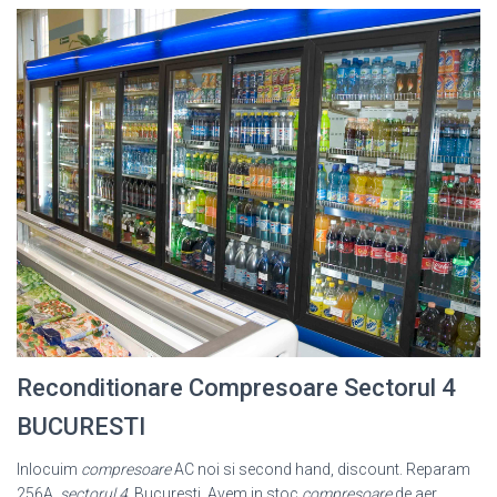
Reconditionare Compresoare Sectorul 4
BUCURESTI
Inlocuim
compresoare
AC noi si second hand, discount. Reparam
256A,
sectorul 4
, Bucuresti. Avem in stoc
compresoare
de aer