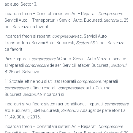
ac auto, Sector 3
.
Incarcari freon – Constatarii sistem Ac – Reparatii
Compresoare
.
Servicii Auto – Transporturi » Servicii Auto. Bucuresti,
Sectorul 5
. 25
oct. Salveaza ca favorit
Incarcari freon si reparati
compresoare
ac. Servicii Auto –
Transporturi » Servicii Auto. Bucuresti,
Sectorul 5
. 2 oct. Salveaza
ca favorit
Piese reparatii
compresoare
AC auto. Servicii Auto Vinzari , service
si reparatii
compresoare
de aer. Servicii, afaceri Bucuresti,
Sectorul
5
. 25 oct. Salveaza
112 totale ieftine nou si utilizat reparatii
compresoare
. reparatii
compresoare
ieftine, reparatii
compresoare
cauta. Cele mai
Bucuresti
Sectorul 5
. Incarcari si
Incarcari si verificare sistem aer conditionat , reparatii
compresoare
etc. Bucuresti, judet Bucuresti,
Sectorul 5
Adaugat de pe telefon La
11:49, 30 iulie 2016,
Incarcari freon – Constatarii sistem Ac – Reparatii
Compresoare
.