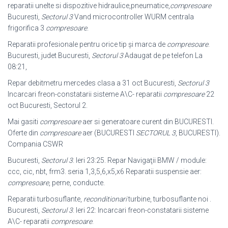
reparatii unelte si dispozitive hidraulice,pneumatice,
compresoare
Bucuresti,
Sectorul 3
Vand microcontroller WURM centrala
frigorifica 3
compresoare
.
Reparatii profesionale pentru orice tip și marca de
compresoare
.
Bucuresti, judet Bucuresti,
Sectorul 3
Adaugat de pe telefon La
08:21,
Repar debitmetru mercedes clasa a 31 oct Bucuresti,
Sectorul 3
Incarcari freon
-constatarii sisteme A\C- reparatii
compresoare
22
oct Bucuresti, Sectorul 2.
Mai gasiti
compresoare
aer si generatoare curent din BUCURESTI.
Oferte din
compresoare
aer (BUCURESTI
SECTORUL 3
, BUCURESTI).
Compania CSWR
Bucuresti,
Sectorul 3
. Ieri 23:25. Repar Navigaţii BMW / module:
ccc, cic, nbt, frm3
. seria 1,3,5,6,x5,x6 Reparatii suspensie aer:
compresoare
, perne, conducte.
Reparatii turbosuflante,
reconditionari
turbine, turbosuflante noi .
Bucuresti,
Sectorul 3
. Ieri 22: Incarcari freon-constatarii sisteme
A\C- reparatii
compresoare
.