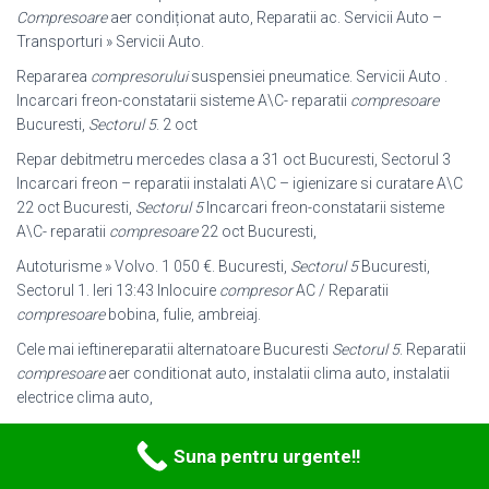
Compresoare
aer condiționat auto, Reparatii ac. Servicii Auto –
Transporturi » Servicii Auto.
Repararea
compresorului
suspensiei pneumatice. Servicii Auto .
Incarcari freon
-constatarii sisteme A\C- reparatii
compresoare
Bucuresti,
Sectorul 5
. 2 oct
Repar debitmetru mercedes clasa a 31 oct Bucuresti, Sectorul 3
Incarcari freon – reparatii instalati A\C – igienizare si curatare A\C
22 oct Bucuresti,
Sectorul 5
Incarcari freon-constatarii sisteme
A\C- reparatii
compresoare
22 oct Bucuresti,
Autoturisme » Volvo. 1 050 €. Bucuresti,
Sectorul 5
Bucuresti,
Sectorul 1. Ieri 13:43 Inlocuire
compresor
AC / Reparatii
compresoare
bobina, fulie, ambreiaj.
Cele mai ieftinereparatii alternatoare Bucuresti
Sectorul 5
. Reparatii
compresoare
aer conditionat auto, instalatii clima auto, instalatii
electrice clima auto,
223 totale ieftine nou si utilizat
compresoare
aer.
compresoare
aer
Suna pentru urgente!!
ieftine,
compresoare
Reparatii
compresoare
aer conditionat auto
Bucuresti
Sectorul 5
.