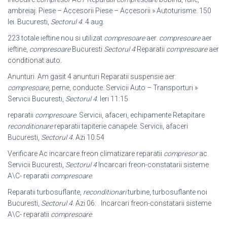
ambreiaj. Piese – Accesorii Piese – Accesorii » Autoturisme. 150
lei. Bucuresti,
Sectorul 4
. 4 aug.
223 totale ieftine nou si utilizat
compresoare
aer.
compresoare
aer
ieftine,
compresoare
Bucuresti
Sectorul 4
Reparatii
compresoare
aer
conditionat auto.
Anunturi. Am gasit 4 anunturi Reparatii suspensie aer:
compresoare
, perne, conducte. Servicii Auto – Transporturi »
Servicii Bucuresti,
Sectorul 4
. Ieri 11:15
reparatii
compresoare
. Servicii, afaceri, echipamente Retapitare
reconditionare
reparatii tapiterie canapele. Servicii, afaceri
Bucuresti,
Sectorul 4
. Azi 10:54
Verificare Ac incarcare freon climatizare reparatii
compresor
ac.
Servicii Bucuresti,
Sectorul 4
Incarcari freon-constatarii sisteme
A\C- reparatii
compresoare
.
Reparatii turbosuflante,
reconditionari
turbine, turbosuflante noi
Bucuresti,
Sectorul 4
. Azi 06: . Incarcari freon-constatarii sisteme
A\C- reparatii
compresoare
.