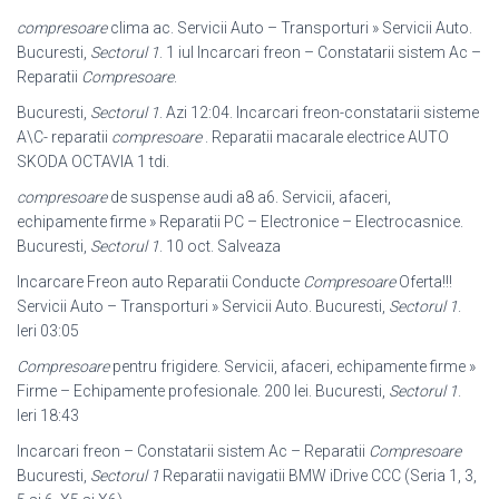
compresoare
clima ac. Servicii Auto – Transporturi » Servicii Auto.
Bucuresti,
Sectorul 1
. 1 iul Incarcari freon – Constatarii sistem Ac –
Reparatii
Compresoare
.
Bucuresti,
Sectorul 1
. Azi 12:04. Incarcari freon-constatarii sisteme
A\C- reparatii
compresoare
. Reparatii macarale electrice AUTO
SKODA OCTAVIA 1 tdi.
compresoare
de suspense audi a8 a6. Servicii, afaceri,
echipamente firme » Reparatii PC – Electronice – Electrocasnice.
Bucuresti,
Sectorul 1
. 10 oct. Salveaza
Incarcare Freon auto Reparatii Conducte
Compresoare
Oferta!!!
Servicii Auto – Transporturi » Servicii Auto. Bucuresti,
Sectorul 1
.
Ieri 03:05
Compresoare
pentru frigidere. Servicii, afaceri, echipamente firme »
Firme – Echipamente profesionale. 200 lei. Bucuresti,
Sectorul 1
.
Ieri 18:43
Incarcari freon – Constatarii sistem Ac – Reparatii
Compresoare
Bucuresti,
Sectorul 1
Reparatii navigatii BMW iDrive CCC (Seria 1, 3,