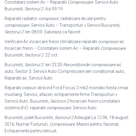
Constatarii sistem Ac – Reparatii
Compresoare
. Servicii Auto
Bucuresti,
Sectorul 2
. Azi 09:19
Reparatii radiator
compresor
, radiatoare de ulei pentru
compresoare
. Servicii Auto – Transporturi » Servicii Bucuresti,
Sectorul 2
. Ieri 08:59. Salveaza ca favorit
Verificare Ac incarcare freon climatizare reparatii
compresor
ac
Incarcari freon – Constatarii sistem Ac – Reparatii
Compresoare
Bucuresti,
Sectorul 2
. 22 oct.
Bucuresti,
Sectorul 2
. Ieri 23:20
Recondiționări compresoare
ac
auto, Sector 3
. Servicii Auto Compresoare aer condiționat auto,
Reparatii ac. Servicii Auto
Reparatii ceasuri de bord Ford Focus 2 mk2 mondeo fiesta cmax
mustang. Servicii, afaceri, echipamente firme Transporturi »
Servicii Auto. Bucuresti,
Sectorul 2
Incarcari freon-constatarii
sisteme A\C- reparatii
compresoare
. Servicii Auto
Bucuresti, judet Bucuresti,
Sectorul 2
Adaugat La 12:06, 18 august
2016, Numar Furtunuri,
Compresoare
, Masini pentru fasonat,
Echipamente pentru tencuit,