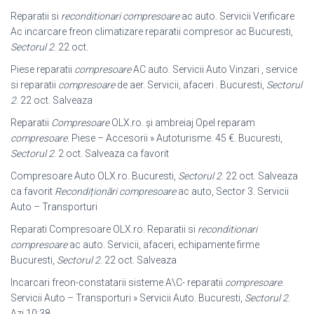
Reparatii si
reconditionari compresoare
ac auto. Servicii Verificare
Ac incarcare freon climatizare reparatii compresor ac Bucuresti,
Sectorul 2
. 22 oct.
Piese reparatii
compresoare
AC auto. Servicii Auto Vinzari , service
si reparatii
compresoare
de aer. Servicii, afaceri . Bucuresti,
Sectorul
2
. 22 oct. Salveaza
Reparatii
Compresoare
OLX.ro. și ambreiaj Opel reparam
compresoare
. Piese – Accesorii » Autoturisme. 45 €. Bucuresti,
Sectorul 2
. 2 oct. Salveaza ca favorit
Compresoare Auto OLX.ro. Bucuresti,
Sectorul 2
. 22 oct. Salveaza
ca favorit
Recondiționări compresoare
ac auto, Sector 3. Servicii
Auto – Transporturi
Reparati Compresoare OLX.ro. Reparatii si
reconditionari
compresoare
ac auto. Servicii, afaceri, echipamente firme
Bucuresti,
Sectorul 2
. 22 oct. Salveaza
Incarcari freon-constatarii sisteme A\C- reparatii
compresoare
.
Servicii Auto – Transporturi » Servicii Auto. Bucuresti,
Sectorul 2
.
Azi 10:38