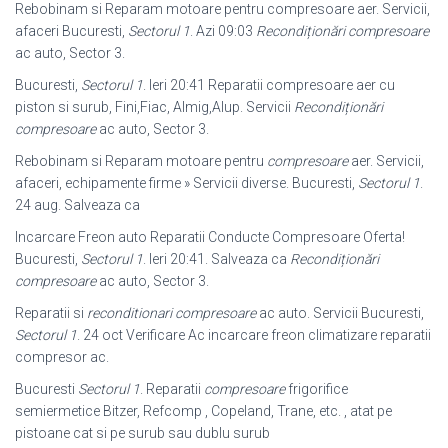
Rebobinam si Reparam motoare pentru compresoare aer. Servicii,
afaceri Bucuresti,
Sectorul 1
. Azi 09:03
Recondiționări compresoare
ac auto, Sector 3
.
Bucuresti,
Sectorul 1
. Ieri 20:41 Reparatii compresoare aer cu
piston si surub, Fini,Fiac, Almig,Alup. Servicii
Recondiționări
compresoare
ac auto, Sector 3.
Rebobinam si Reparam motoare pentru
compresoare
aer. Servicii,
afaceri, echipamente firme » Servicii diverse. Bucuresti,
Sectorul 1
.
24 aug. Salveaza ca
Incarcare Freon auto Reparatii Conducte Compresoare Oferta!
Bucuresti,
Sectorul 1
. Ieri 20:41. Salveaza ca
Recondiționări
compresoare
ac auto, Sector 3.
Reparatii si
reconditionari compresoare
ac auto. Servicii Bucuresti,
Sectorul 1
. 24 oct Verificare Ac incarcare freon climatizare reparatii
compresor ac.
Bucuresti
Sectorul 1
. Reparatii
compresoare
frigorifice
semiermetice Bitzer, Refcomp , Copeland, Trane, etc. , atat pe
pistoane cat si pe surub sau dublu surub