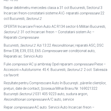
Repar debitmetru mercedes clasa a 31 oct Bucuresti, Sectorul 3
Incarcari freon
-constatarii sisteme A\C- reparatii
compresoare
22
oct Bucuresti,
Sectorul 2
.
OFERTA! Incarcare Freon Auto AC R134 sector 6 Militari Bucuresti,
Sectorul 2
. 31 oct Incarcari freon – Constatarii sistem Ac –
Reparatii
Compresoare
.
Bucuresti,
Sectorul 2
. Azi 13:22
Reconditionari
, reparatii ASC, DSC
Bmw E38, E39, E53, E65
Compresoare
aer condiționat auto,
Reparatii ac. Servicii Auto
Fulie
compresor
AC și ambreiaj Opel reparam
compresoare
Piese –
Accesorii » Autoturisme. 45 €. Bucuresti,
Sectorul 2
. 2 oct. Salveaza
ca favorit
Rezultate pentru Compresoare Auto în Bucureşti ; părerile clienților,
prețuri, date de contact, Şoseaua Mihai Bravu Nr. 169021322
Bucureşti
Sectorul 2
031 405 9223 auto, sudura argon,
Reconditionari compresoare
A/C auto, service
Repar
compresoare
AC auto. Servicii Auto Incarcari freon –