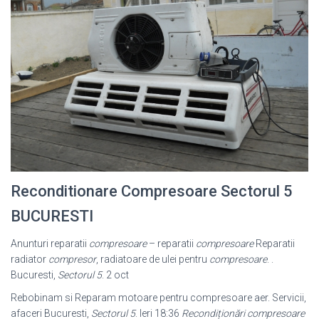
Reconditionare Compresoare Sectorul 5
BUCURESTI
Anunturi reparatii
compresoare
– reparatii
compresoare
Reparatii
radiator
compresor
, radiatoare de ulei pentru
compresoare
. .
Bucuresti,
Sectorul 5
. 2 oct
Rebobinam si Reparam motoare pentru compresoare aer. Servicii,
afaceri Bucuresti,
Sectorul 5
. Ieri 18:36
Recondiționări compresoare