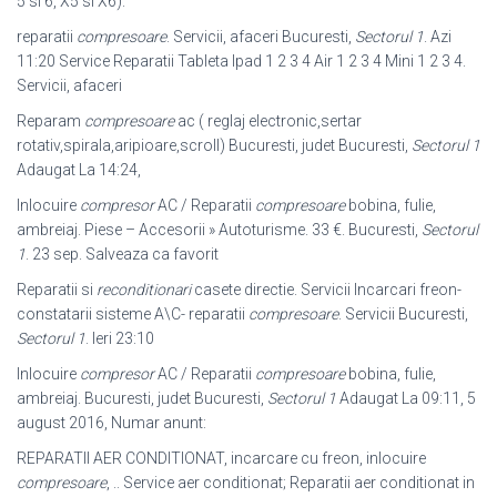
5 si 6, X5 si X6).
reparatii
compresoare
. Servicii, afaceri Bucuresti,
Sectorul 1
. Azi
11:20 Service Reparatii Tableta Ipad 1 2 3 4 Air 1 2 3 4 Mini 1 2 3 4.
Servicii, afaceri
Reparam
compresoare
ac ( reglaj electronic,sertar
rotativ,spirala,aripioare,scroll) Bucuresti, judet Bucuresti,
Sectorul 1
Adaugat La 14:24,
Inlocuire
compresor
AC / Reparatii
compresoare
bobina, fulie,
ambreiaj. Piese – Accesorii » Autoturisme. 33 €. Bucuresti,
Sectorul
1
. 23 sep. Salveaza ca favorit
Reparatii si
reconditionari
casete directie. Servicii Incarcari freon-
constatarii sisteme A\C- reparatii
compresoare
. Servicii Bucuresti,
Sectorul 1
. Ieri 23:10
Inlocuire
compresor
AC / Reparatii
compresoare
bobina, fulie,
ambreiaj. Bucuresti, judet Bucuresti,
Sectorul 1
Adaugat La 09:11, 5
august 2016, Numar anunt:
REPARATII AER CONDITIONAT, incarcare cu freon, inlocuire
compresoare
, .. Service aer conditionat; Reparatii aer conditionat in