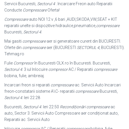
Servicii Bucuresti,
Sectorul 4
. Incarcare Freon auto Reparatii
Conducte
Compresoare
Oferta!
Compresoare
auto NOI 12 v ,6 bari ,AUDI,SKODA,VW,SEAT + KIT
reparatii unelte si dispozitive hidraulice,pneumatice,
compresoare
Bucuresti,
Sectorul 4
.
Mai gasiti
compresoare
aer si generatoare curent din BUCURESTI.
Oferte din
compresoare
aer (BUCURESTI
SECTORUL 4
, BUCURESTI).
Tehmag.ro
Fulie
Compresor
în Bucuresti OLX.ro în Bucuresti. Bucuresti,
Sectorul 4
. 3 iul Inlocuire
compresor
AC / Reparatii
compresoare
bobina, fulie, ambreiaj.
Incarcari freon si reparati
compresoare
ac. Servicii Auto Incarcari
freon-
constatarii sisteme A\C- reparatii
compresoare
Bucuresti,
Sectorul 4
. Ieri 22:28
Bucuresti,
Sectorul 4
. Ieri 22:50
Recondiționări compresoare
ac
auto, Sector 3
. Servicii Auto Compresoare aer condiționat auto,
Reparatii ac. Servicii Auto
Inlocuire
compresor
AC / Reparatii
compresoare
bobina, fulie,