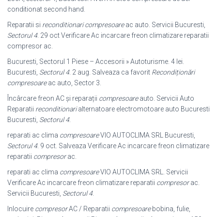
conditionat second hand.
Reparatii si
reconditionari compresoare
ac auto. Servicii Bucuresti,
Sectorul 4
. 29 oct Verificare Ac incarcare freon climatizare reparatii
compresor ac.
Bucuresti, Sectorul 1 Piese – Accesorii » Autoturisme. 4 lei.
Bucuresti,
Sectorul 4
. 2 aug. Salveaza ca favorit
Recondiționări
compresoare
ac auto, Sector 3.
Încârcare freon AC și reparații
compresoare
auto. Servicii Auto
Reparatii
reconditionari
alternatoare electromotoare auto Bucuresti
Bucuresti,
Sectorul 4
.
reparati ac clima
compresoare
VIO AUTOCLIMA SRL Bucuresti,
Sectorul 4
. 9 oct. Salveaza Verificare Ac incarcare freon climatizare
reparatii
compresor
ac.
reparati ac clima
compresoare
VIO AUTOCLIMA SRL. Servicii
Verificare Ac incarcare freon climatizare reparatii
compresor
ac.
Servicii Bucuresti,
Sectorul 4
.
Inlocuire
compresor
AC / Reparatii
compresoare
bobina, fulie,