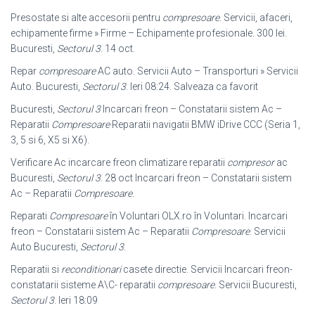
Presostate si alte accesorii pentru
compresoare
. Servicii, afaceri,
echipamente firme » Firme – Echipamente profesionale. 300 lei.
Bucuresti,
Sectorul 3
. 14 oct.
Repar
compresoare
AC auto. Servicii Auto – Transporturi » Servicii
Auto. Bucuresti,
Sectorul 3
. Ieri 08:24. Salveaza ca favorit
Bucuresti,
Sectorul 3
Incarcari freon – Constatarii sistem Ac –
Reparatii
Compresoare
Reparatii navigatii BMW iDrive CCC (Seria 1,
3, 5 si 6, X5 si X6).
Verificare Ac incarcare freon climatizare reparatii
compresor
ac
Bucuresti,
Sectorul 3
. 28 oct Incarcari freon – Constatarii sistem
Ac – Reparatii
Compresoare
.
Reparati
Compresoare
în Voluntari OLX.ro în Voluntari. Incarcari
freon – Constatarii sistem Ac – Reparatii
Compresoare
. Servicii
Auto Bucuresti,
Sectorul 3
.
Reparatii si
reconditionari
casete directie. Servicii Incarcari freon-
constatarii sisteme A\C- reparatii
compresoare
. Servicii Bucuresti,
Sectorul 3
. Ieri 18:09