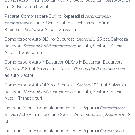
Servicii Auto – Transporturi » Servicii Auto. Bucuresti,
Sectorul 5
. 29
iun. Salveaza ca favorit
Reparati Compresoare OLX.ro. Reparatii si
reconditionari
compresoare
ac auto. Servicii, afaceri, echipamente firme
Bucuresti,
Sectorul 5
. 25 oct. Salveaza
Compresoare Auto OLX.ro. Bucuresti,
Sectorul 5
. 25 oct. Salveaza
ca favorit
Recondiționări compresoare
ac auto, Sector 3. Servicii
Auto – Transporturi
Compresoare Auto în Bucuresti OLX.ro în Bucuresti. Bucuresti,
Sectorul 5
. 30 iul. Salveaza ca favorit
Recondiționări compresoare
ac auto, Sector 3.
Compresoare Auto OLX.ro. Bucuresti,
Sectorul 5
. 30 iul. Salveaza
ca favorit
Recondiționări compresoare
ac auto, Sector 3. Servicii
Auto – Transporturi
Incarcari freon – Constatarii sistem Ac – Reparatii
Compresoare
.
Servicii Auto – Transporturi » Servicii Auto. Bucuresti,
Sectorul 5
. 13
iul
Incarcari freon – Constatarii sistem Ac – Reparatii
Compresoare
.