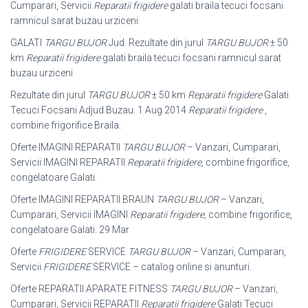
Cumparari, Servicii
Reparatii frigidere
galati braila tecuci focsani
ramnicul sarat buzau urziceni
GALATI
TARGU BUJOR
Jud. Rezultate din jurul
TARGU BUJOR
± 50
km
Reparatii frigidere
galati braila tecuci focsani ramnicul sarat
buzau urziceni
Rezultate din jurul
TARGU BUJOR
± 50 km
Reparatii frigidere
Galati
Tecuci Focsani Adjud Buzau. 1 Aug 2014
Reparatii frigidere
,
combine frigorifice Braila.
Oferte IMAGINI REPARATII
TARGU BUJOR
– Vanzari, Cumparari,
Servicii IMAGINI REPARATII
Reparatii frigidere
, combine frigorifice,
congelatoare Galati.
Oferte IMAGINI REPARATII BRAUN
TARGU BUJOR
– Vanzari,
Cumparari, Servicii IMAGINI
Reparatii frigidere
, combine frigorifice,
congelatoare Galati. 29 Mar
Oferte
FRIGIDERE
SERVICE
TARGU BUJOR
– Vanzari, Cumparari,
Servicii
FRIGIDERE
SERVICE – catalog online si anunturi.
Oferte REPARATII APARATE FITNESS
TARGU BUJOR
– Vanzari,
Cumparari, Servicii REPARATII
Reparatii frigidere
Galati Tecuci