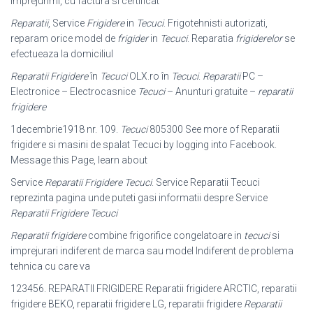
imprejurimi, cu factura si certificat
Reparatii
, Service
Frigidere
in
Tecuci
. Frigotehnisti autorizati,
reparam orice model de
frigider
in
Tecuci
. Reparatia
frigiderelor
se
efectueaza la domiciliul
Reparatii Frigidere
în
Tecuci
OLX.ro în
Tecuci
.
Reparatii
PC –
Electronice – Electrocasnice
Tecuci
– Anunturi gratuite –
reparatii
frigidere
1decembrie1918 nr. 109.
Tecuci
805300 See more of Reparatii
frigidere si masini de spalat Tecuci by logging into Facebook.
Message this Page, learn about
Service
Reparatii Frigidere Tecuci
. Service Reparatii Tecuci
reprezinta pagina unde puteti gasi informatii despre Service
Reparatii Frigidere Tecuci
Reparatii
frigidere
combine frigorifice congelatoare in
tecuci
si
imprejurari
indiferent de marca sau model Indiferent de problema
tehnica cu care va
123456. REPARATII FRIGIDERE Reparatii frigidere ARCTIC, reparatii
frigidere BEKO, reparatii frigidere LG, reparatii frigidere
Reparatii