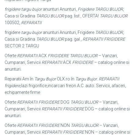
frigidere targu bujor
anunturi Anunturi,
Frigidere TARGU BUJOR
,
Casa si Gradina
TARGU BUJOR
pag. list , OFERTA!
TARGU BUJOR
100502,
REPARATII
frigidere
targu bujor
anunturi Anunturi, Frigidere
TARGU BUJOR
,
Casa si Gradina
TARGU BUJOR
pag. gal ,
REPARATII FRIGIDERE
SECTOR 2 TARGU
Oferte
REPARATII
ACX
FRIGIDERE TARGU BUJOR
– Vanzari,
Cumparari, Servicii
REPARATII
ACX
FRIGIDERE
– catalog online si
anunturi.
Reparatii Am în
Targu Bujor
OLX.ro în
Targu Bujor
.
REPARATII
frigidere
,lazi frigorifice,incarcari freon A.C. auto. Servicii, afaceri,
echipamente firme
Oferte
REPARATII FRIGIDERE
DOG
TARGU BUJOR
– Vanzari,
Cumparari, Servicii
REPARATII FRIGIDERE
DOG – catalog online si
anunturi.
Oferte
REPARATII FRIGIDERE
NON
TARGU BUJOR
– Vanzari,
Cumparari, Servicii
REPARATII FRIGIDERE
NON – catalog online si