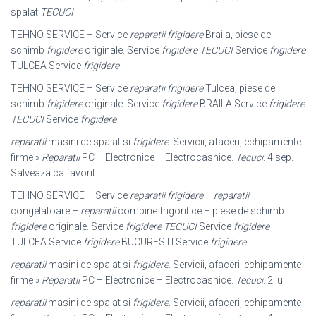
spalat
TECUCI
TEHNO SERVICE – Service
reparatii frigidere
Braila, piese de
schimb
frigidere
originale. Service
frigidere TECUCI
Service
frigidere
TULCEA Service
frigidere
TEHNO SERVICE – Service
reparatii frigidere
Tulcea, piese de
schimb
frigidere
originale. Service
frigidere
BRAILA Service
frigidere
TECUCI
Service
frigidere
reparatii
masini de spalat si
frigidere
. Servicii, afaceri, echipamente
firme »
Reparatii
PC – Electronice – Electrocasnice.
Tecuci
. 4 sep.
Salveaza ca favorit
TEHNO SERVICE – Service
reparatii frigidere
–
reparatii
congelatoare –
reparatii
combine frigorifice – piese de schimb
frigidere
originale. Service
frigidere TECUCI
Service
frigidere
TULCEA Service
frigidere
BUCURESTI Service
frigidere
reparatii
masini de spalat si
frigidere
. Servicii, afaceri, echipamente
firme »
Reparatii
PC – Electronice – Electrocasnice.
Tecuci
. 2 iul
reparatii
masini de spalat si
frigidere
. Servicii, afaceri, echipamente