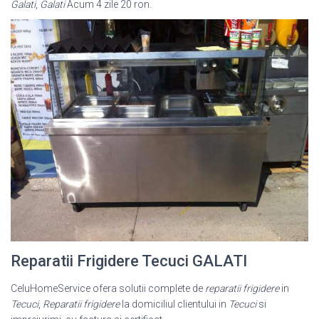
Galati
,
Galati
Acum 4 zile 20 ron.
Reparatii Frigidere Tecuci GALATI
CeluHomeService ofera solutii complete de
reparatii frigidere
in
Tecuci
,
Reparatii frigidere
la domiciliul clientului in
Tecuci
si