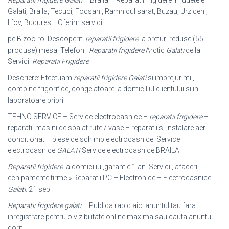
Reparatii frigidere Galati
– Braila – Reparatii frigidere in judetele
Galati, Braila, Tecuci, Focsani, Ramnicul sarat, Buzau, Urziceni,
Ilfov, Bucuresti. Oferim servicii
pe Bizoo.ro. Descoperiti
reparatii frigidere
la preturi reduse (55
produse) mesaj Telefon ·
Reparatii frigidere
Arctic
Galati
de la
Servicii
Reparatii Frigidere
Descriere: Efectuam
reparatii frigidere Galati
si imprejurimi ,
combine frigorifice, congelatoare la domiciliul clientului si in
laboratoare priprii
TEHNO SERVICE – Service electrocasnice –
reparatii frigidere
–
reparatii masini de spalat rufe / vase – reparatii si instalare aer
conditionat – piese de schimb electrocasnice. Service
electrocasnice
GALATI
Service electrocasnice BRAILA
Reparatii frigidere
la domiciliu ,garantie 1 an. Servicii, afaceri,
echipamente firme » Reparatii PC – Electronice – Electrocasnice.
Galati
. 21 sep
Reparatii frigidere galati
– Publica rapid aici anuntul tau fara
inregistrare pentru o vizibilitate online maxima sau cauta anuntul
dorit.