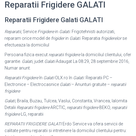
Reparatii Frigidere GALATI
Reparatii Frigidere Galati GALATI
Reparatii
, Service
Frigidere
in
Galati
. Frigotehnisti autorizati,
reparam orice model de
frigider
in
Galati
. Reparatia
frigiderelor
se
efectueaza la domiciliul
Persoana fizica execut
reparatii frigidere
la domiciliul clientului, ofer
garantie.
Galati
, judet
Galati
Adaugat La 08:29, 28 septembrie 2016,
Numar anunt:
Reparatii Frigidere
în
Galati
OLX.ro în
Galati
. Reparatii PC –
Electronice – Electrocasnice
Galati
– Anunturi gratuite –
reparatii
frigidere
Galati
, Braila, Buzau, Tulcea, Vaslui, Constanta, Vrancea, Ialomita
Detalii
Reparatii frigidere
ARCTIC,
reparatii frigidere
BEKO,
reparatii
frigidere
LG, reparatii
REPARATII FRIGIDERE GALATI
Erdo Service va ofera servicii de
calitate pentru reparatii si intretinere la domiciliul clientului pentru: