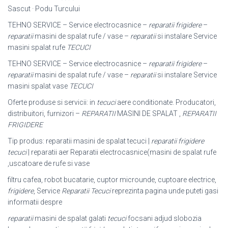
Sascut · Podu Turcului
TEHNO SERVICE – Service electrocasnice –
reparatii frigidere
–
reparatii
masini de spalat rufe / vase –
reparatii
si instalare Service
masini spalat rufe
TECUCI
TEHNO SERVICE – Service electrocasnice –
reparatii frigidere
–
reparatii
masini de spalat rufe / vase –
reparatii
si instalare Service
masini spalat vase
TECUCI
Oferte produse si servicii: in
tecuci
aere conditionate. Producatori,
distribuitori, furnizori –
REPARATII
MASINI DE SPALAT ,
REPARATII
FRIGIDERE
Tip produs: reparatii masini de spalat tecuci |
reparatii frigidere
tecuci
| reparatii aer Reparatii electrocasnice(masini de spalat rufe
,uscatoare de rufe si vase
filtru cafea, robot bucatarie, cuptor microunde, cuptoare electrice,
frigidere
, Service
Reparatii Tecuci
reprezinta pagina unde puteti gasi
informatii despre
reparatii
masini de spalat galati
tecuci
focsani adjud slobozia