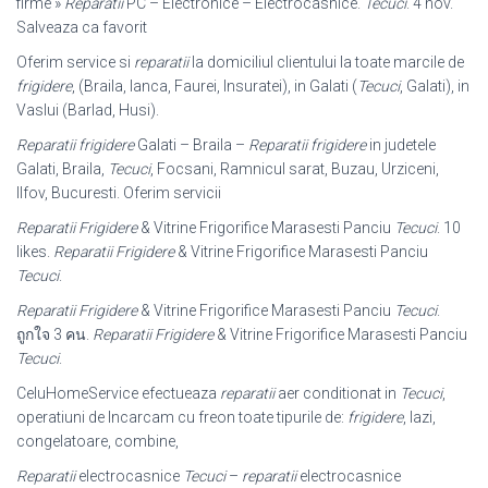
firme »
Reparatii
PC – Electronice – Electrocasnice.
Tecuci
. 4 nov.
Salveaza ca favorit
Oferim service si
reparatii
la domiciliul clientului la toate marcile de
frigidere
, (
Braila, Ianca, Faurei, Insuratei), in Galati (
Tecuci
, Galati), in
Vaslui (Barlad, Husi).
Reparatii frigidere
Galati – Braila –
Reparatii frigidere
in judetele
Galati, Braila,
Tecuci
, Focsani, Ramnicul sarat, Buzau, Urziceni,
Ilfov, Bucuresti. Oferim servicii
Reparatii Frigidere
& Vitrine Frigorifice Marasesti Panciu
Tecuci
. 10
likes.
Reparatii Frigidere
& Vitrine Frigorifice Marasesti Panciu
Tecuci
.
Reparatii Frigidere
& Vitrine Frigorifice Marasesti Panciu
Tecuci
.
ถูกใจ 3 คน.
Reparatii Frigidere
& Vitrine Frigorifice Marasesti Panciu
Tecuci
.
CeluHomeService efectueaza
reparatii
aer conditionat in
Tecuci
,
operatiuni de Incarcam cu freon toate tipurile de:
frigidere
, lazi,
congelatoare, combine,
Reparatii
electrocasnice
Tecuci
–
reparatii
electrocasnice