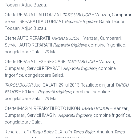
Focsani Adjud Buzau.
Oferte REPARATII AUTORIZAT
TARGU BUJOR
– Vanzari, Cumparari,
Servicii REPARATII AUTORIZAT
Reparatii frigidere
Galati Tecuci
Focsani Adjud Buzau
.
Oferte AUTO REPARATII
TARGU BUJOR
– Vanzari, Cumparari,
Servicii AUTO REPARATII
Reparatii frigidere
, combine frigorifice,
congelatoare Galati. 29 Mar
Oferte REPARATII EXPRESOARE
TARGU BUJOR
– Vanzari,
Cumparari, Servicii REPARATII
Reparatii frigidere
, combine
frigorifice, congelatoare Galati.
TARGU BUJOR
Jud. GALATI. 29 Iul 2013 Rezultate din jurul
TARGU
BUJOR
± 50 km ..
Reparatii frigidere
, combine frigorifice,
congelatoare Galati. 29 Mar
Oferte IMAGINI REPARATII FOTO NIKON
TARGU BUJOR
– Vanzari,
Cumparari, Servicii IMAGINI
Reparatii frigidere
, combine frigorifice,
congelatoare Galati.
Reparati Ta în
Targu Bujor
OLX.ro în
Targu Bujor
. Anunturi
Targu