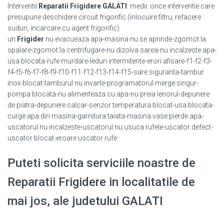
Interventii
Reparatii Frigidere GALATI
: medii: orice interventie care
presupune deschidere circuit frigorific (inlocuire filtru, refacere
suduri, incarcare cu agent frigorific)
un
Frigider
nu evacueaza apa-masina nu se aprinde-zgomot la
spalare-zgomot la centrifugare-nu dizolva sarea-nu incalzeste apa-
usa blocata-rufe murdare-leduri intermitente-erori afisare-f1-f2-f3-
f4-f5-f6-f7-f8-f9-f10-f11-f12-f13-f14-f15-sare siguranta-tambur
inox blocat-tamburul nu invarte-programatorul merge singur-
pompa blocata-nu alimenteaza cu apa-nu preia lenorul-depunere
de piatra-depunere calcar-senzor temperatura blocat-usa blocata-
curge apa din masina-garnitura taiata-masina vase pierde apa-
uscatorul nu incalzeste-uscatorul nu usuca rufele-uscator defect-
uscator blocat-eroare uscator rufe
Puteti solicita serviciile noastre de
Reparatii Frigidere in localitatile de
mai jos, ale judetului GALATI