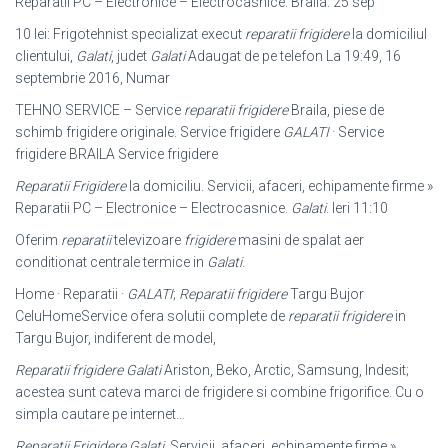
Reparatii PC – Electronice – Electrocasnice. Braila. 25 sep
10 lei: Frigotehnist specializat execut
reparatii frigidere
la domiciliul
clientului,
Galati
, judet
Galati
Adaugat de pe telefon La 19:49, 16
septembrie 2016, Numar
TEHNO SERVICE – Service
reparatii frigidere
Braila, piese de
schimb frigidere originale. Service frigidere
GALATI
· Service
frigidere BRAILA Service frigidere
Reparatii Frigidere
la domiciliu. Servicii, afaceri, echipamente firme »
Reparatii PC – Electronice – Electrocasnice.
Galati
. Ieri 11:10
Oferim
reparatii
televizoare
frigidere
masini de spalat aer
conditionat centrale termice in
Galati
.
Home · Reparatii ·
GALATI
;
Reparatii frigidere
Targu Bujor
CeluHomeService ofera solutii complete de
reparatii frigidere
in
Targu Bujor, indiferent de model,
Reparatii frigidere Galati
Ariston, Beko, Arctic, Samsung, Indesit;
acestea sunt cateva marci de frigidere si combine frigorifice. Cu o
simpla cautare pe internet…
Reparatii Frigidere Galati
. Servicii, afaceri, echipamente firme »