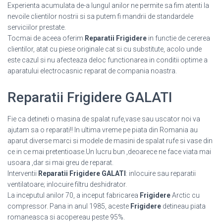
Experienta acumulata de-a lungul anilor ne permite sa fim atenti la
nevoile clientilor nostrii si sa putem fi mandrii de standardele
serviciilor prestate.
Tocmai de aceea oferim
Reparatii Frigidere
in functie de cererea
clientilor, atat cu piese originale cat si cu substitute, acolo unde
este cazul si nu afecteaza deloc functionarea in conditii optime a
aparatului electrocasnic reparat de compania noastra.
Reparatii Frigidere GALATI
Fie ca detineti o masina de spalat rufe,vase sau uscator noi va
ajutam sa o reparati!! In ultima vreme pe piata din Romania au
aparut diverse marci si modele de masini de spalat rufe si vase din
ce in ce mai pretentioase.Un lucru bun ,deoarece ne face viata mai
usoara ,dar si mai greu de reparat.
Interventii
Reparatii Frigidere GALATI
: inlocuire sau reparatii
ventilatoare; inlocuire filtru deshidrator.
La inceputul anilor 70, a inceput fabricarea
Frigidere
Arctic cu
compressor. Pana in anul 1985, aceste
Frigidere
detineau piata
romaneasca si acopereau peste 95%.