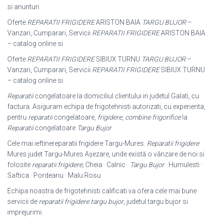
si anunturi.
Oferte
REPARATII FRIGIDERE
ARISTON BAIA
TARGU BUJOR
–
Vanzari, Cumparari, Servicii
REPARATII FRIGIDERE
ARISTON BAIA
– catalog online si
Oferte
REPARATII FRIGIDERE
SIBIUX TURNU
TARGU BUJOR
–
Vanzari, Cumparari, Servicii
REPARATII FRIGIDERE
SIBIUX TURNU
– catalog online si
Reparatii
congelatoare la domiciliul clientului in judetul Galati, cu
factura. Asiguram echipa de frigotehnisti autorizati, cu experienta,
pentru
reparatii
congelatoare,
frigidere
,
combine frigorifice
la
Reparatii
congelatoare
Targu Bujor
Cele mai ieftinereparatii frigidere Targu-Mures.
Reparatii frigidere
Mures judet Targu-Mures Așezare, unde există o vânzare de noi si
folosite
reparatii frigidere
; Cheia · Calnic ·
Targu Bujor
· Humulesti ·
Saftica · Pordeanu · Malu Rosu
Echipa noastra de frigotehnisti calificati va ofera cele mai bune
servicii de
reparatii frigidere targu bujor
, judetul targu bujor si
imprejurimi.