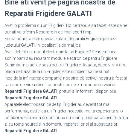
Bine ati venit pe pagina noastra de
Reparatii Frigidere GALATI
Aveti o problema cu un Frigider? Tot ce trebuie sa faceti este sa ne
sunati va oferim Reparare in cel mai scurt timp.
Firma noastra este specializata in Reparatii Frigidere pe raza
judetului GALATI, in localitatiile de mai jos.
Aveti defect un modul electronic la un Frigider? Deasemenea
schimbam sau reparam module electronice pentru Frigidere
Schimbam placi de baza pentru Frigidere. Asadar, daca vi s-a ars
placa de baza de la un Frigider, este suficient sa ne sunati.
Inca de la infiintarea companiei noastre, obiectivul nostru a fost si
ramane servirea clientilor nostrii cu cele mai bune servicii de
Reparatii Frigidere GALATI
, preturi si informatii disponibile.
Reparatii Frigidere GALATI
Aparatele electrocasnice de tip Frigider au devenit tot mai
performante, astfel ca un Frigider necesita multa experienta si o
colaborare stransa si continuua cu marii producatori pentru a fi la
zi cu toate noutatile in domeniul reparatiilor si al substitutelor.
Reparatii Frigidere GALATI