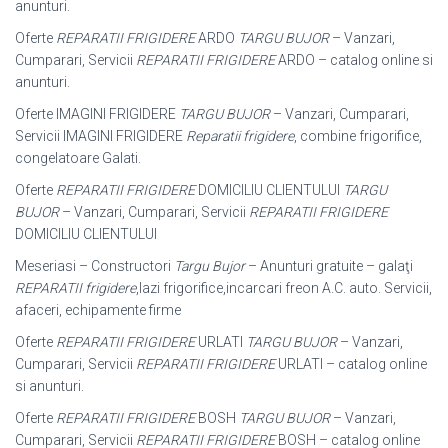
anunturi.
Oferte
REPARATII FRIGIDERE
ARDO
TARGU BUJOR
– Vanzari,
Cumparari, Servicii
REPARATII FRIGIDERE
ARDO – catalog online si
anunturi.
Oferte IMAGINI FRIGIDERE
TARGU BUJOR
– Vanzari, Cumparari,
Servicii IMAGINI FRIGIDERE
Reparatii frigidere
, combine frigorifice,
congelatoare Galati.
Oferte
REPARATII FRIGIDERE
DOMICILIU CLIENTULUI
TARGU
BUJOR
– Vanzari, Cumparari, Servicii
REPARATII FRIGIDERE
DOMICILIU CLIENTULUI
Meseriasi – Constructori
Targu Bujor
– Anunturi gratuite – galaţi
REPARATII frigidere
,lazi frigorifice,incarcari freon A.C. auto. Servicii,
afaceri, echipamente firme
Oferte
REPARATII FRIGIDERE
URLATI
TARGU BUJOR
– Vanzari,
Cumparari, Servicii
REPARATII FRIGIDERE
URLATI – catalog online
si anunturi.
Oferte
REPARATII FRIGIDERE
BOSH
TARGU BUJOR
– Vanzari,
Cumparari, Servicii
REPARATII FRIGIDERE
BOSH – catalog online