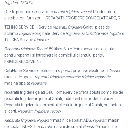
frigidere TECUCI
Oferte produse si servicii:
reparatii frigidere tecuci
. Producatori,
distribuitori, furnizori – REPARATII FRIGIDERE CONGELATOARE, R.
TEHNO SERVICE – Service
reparatii frigidere
Galati, piese de
schimb
frigidere
originale. Service
frigidere TECUCI
Service
frigidere
TULCEA Service
frigidere
Reparatii frigidere Tecuci
. 89 likes. Va oferim servicii de calitate
pentru reparatii si intretinere la domiciliul clientului pentru:
FRIGIDERE,COMBINE
CeluHomeService efectueaza
reparatii
produse electrice in
Tecuci
,
masini de spalat,
reparatii frigidere reparatie frigider reparatie
masina spalat
reparatie
reparatii frigidere galati CeluHomeService ofera solutii complete de
reparatii frigidere in judetul Galati, indiferent de model, inclusiv
Reparatii frigidere la domiciliul clientului in judetul Galati, cu factura
si certi.
Reparatii frigidere Tecuci
Reparatii frigidere
.
Reparatii
masini de spalat AEG,
reparatii
masini
de spalat INDESIT,
reparatii
masini de spalat
Reparatii
masini de