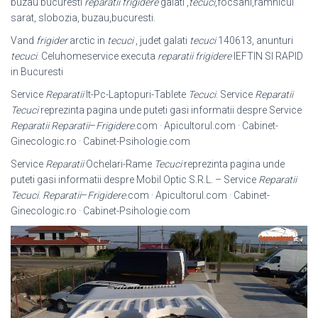
buzau bucuresti
reparatii frigidere
galati ,
tecuci
,focsani,ramnicul
sarat, slobozia, buzau,bucuresti.
Vand
frigider
arctic in
tecuci
, judet galati
tecuci
140613, anunturi
tecuci
. Celuhomeservice executa
reparatii frigidere
IEFTIN SI RAPID
in Bucuresti
Service
Reparatii
It-Pc-Laptopuri-Tablete
Tecuci
. Service
Reparatii
Tecuci
reprezinta pagina unde puteti gasi informatii despre Service
Reparatii
Reparatii
–
Frigidere
.com · Apicultorul.com · Cabinet-
Ginecologic.ro · Cabinet-
Psihologie.com
Service
Reparatii
Ochelari-Rame
Tecuci
reprezinta pagina unde
puteti gasi informatii despre Mobil Optic S.R.L. – Service
Reparatii
Tecuci
.
Reparatii
–
Frigidere
.com · Apicultorul.com · Cabinet-
Ginecologic.ro · Cabinet-Psihologie.
com