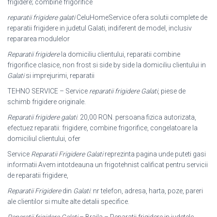
frigidere; combine frigorifice
reparatii frigidere galati
CeluHomeService ofera solutii complete de
reparatii frigidere in judetul Galati, indiferent de model, inclusiv
repararea modulelor
Reparatii frigidere
la domiciliu clientului, reparatii combine
frigorifice clasice, non frost si side by side la domiciliu clientului in
Galati
si imprejurimi, reparatii
TEHNO SERVICE – Service
reparatii frigidere Galati
, piese de
schimb frigidere originale.
Reparatii frigidere galati
. 20,00 RON. persoana fizica autorizata,
efectuez reparatii: frigidere, combine frigorifice, congelatoare la
domiciliul clientului, ofer
Service
Reparatii Frigidere Galati
reprezinta pagina unde puteti gasi
informatii Avem intotdeauna un frigotehnist calificat pentru servicii
de reparatii frigidere,
Reparatii Frigidere
din
Galati
: nr telefon, adresa, harta, poze, pareri
ale clientilor si multe alte detalii specifice.