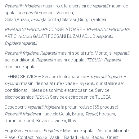
Reparatii
–
frigidere
-masini.ro ofera servicii de
reparatii
masini de
spalat si
reparatii
Focsani, Vrancea,
Galati,Buzau,
Tecuci
,Ialomita,Calarasi ,Giurgiu,
Valcea.
REPARATII FRIGIDERE
CONGELATOARE –
REPARATII FRIGIDERE
ARTIC
TECUCI
GALATI FOCSANI BUZAU ADJUD
Reparatii
frigidere
,
reparatii
Reparatii frigidere
.
Reparatii
masini spalat rufe. Montaj si
reparatii
aer conditionat
.
Reparatii
masini de spalat
TECUCI
·
Reparatii
masini de spalat
TEHNO SERVICE – Service electrocasnice –
reparatii frigidere
–
reparatii
masini de spalat rufe / vase –
reparatii
si instalare aer
conditionat – piese de schimb electrocasnice. Service
electrocasnice
TECUCI
Service electrocasnice TULCEA
Descoperiti
reparatii frigidere
la preturi reduse (55 produse)
Reparatii frigidere
in judetele Galati, Braila,
Tecuci
, Focsani,
Ramnicul sarat, Buzau, Urziceni, Ilfov
FrigoServ Focsani ·
Frigidere
· Masini de spalat · Aer conditionat ·
Piese · Contact
Tecuci
· Vaslui · Barlad · Husi · Bacau · Onesti ·