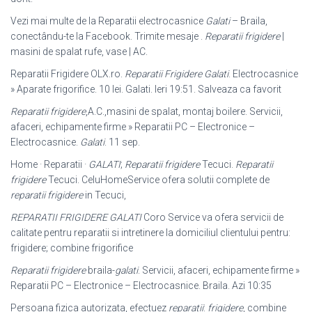
Vezi mai multe de la Reparatii electrocasnice
Galati
– Braila,
conectându-te la Facebook. Trimite mesaje .
Reparatii frigidere
|
masini de spalat rufe, vase | AC.
Reparatii Frigidere OLX.ro.
Reparatii Frigidere Galati
. Electrocasnice
» Aparate frigorifice. 10 lei. Galati. Ieri 19:51. Salveaza ca favorit
Reparatii frigidere
,A.C.,masini de spalat, montaj boilere. Servicii,
afaceri, echipamente firme » Reparatii PC – Electronice –
Electrocasnice.
Galati
. 11 sep.
Home · Reparatii ·
GALATI
;
Reparatii frigidere
Tecuci.
Reparatii
frigidere
Tecuci. CeluHomeService ofera solutii complete de
reparatii frigidere
in Tecuci,
REPARATII FRIGIDERE GALATI
Coro Service va ofera servicii de
calitate pentru reparatii si intretinere la domiciliul clientului pentru:
frigidere; combine frigorifice
Reparatii frigidere
braila-
galati
. Servicii, afaceri, echipamente firme »
Reparatii PC – Electronice – Electrocasnice. Braila. Azi 10:35
Persoana fizica autorizata, efectuez
reparatii
:
frigidere
, combine