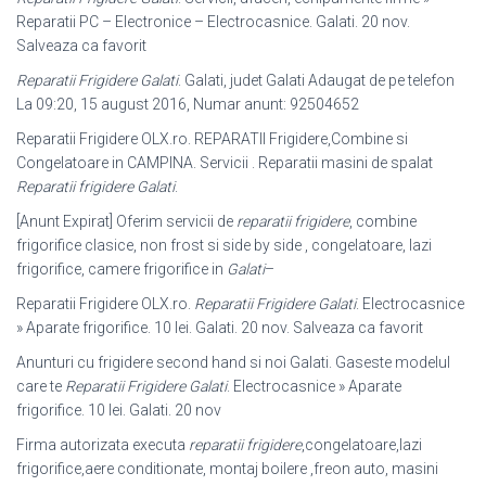
Reparatii PC – Electronice – Electrocasnice. Galati. 20 nov.
Salveaza ca favorit
Reparatii Frigidere Galati
. Galati, judet Galati Adaugat de pe telefon
La 09:20, 15 august 2016, Numar anunt: 92504652
Reparatii Frigidere OLX.ro. REPARATII Frigidere,Combine si
Congelatoare in CAMPINA. Servicii . Reparatii masini de spalat
Reparatii frigidere Galati
.
[Anunt Expirat] Oferim servicii de
reparatii frigidere
, combine
frigorifice clasice, non frost si side by side , congelatoare, lazi
frigorifice, camere frigorifice in
Galati
–
Reparatii Frigidere OLX.ro.
Reparatii Frigidere Galati
. Electrocasnice
» Aparate frigorifice. 10 lei. Galati. 20 nov. Salveaza ca favorit
Anunturi cu frigidere second hand si noi Galati. Gaseste modelul
care te
Reparatii Frigidere Galati
. Electrocasnice » Aparate
frigorifice. 10 lei. Galati. 20 nov
Firma autorizata executa
reparatii frigidere
,congelatoare,lazi
frigorifice,aere conditionate, montaj boilere ,freon auto, masini