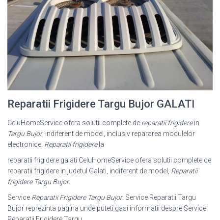
Reparatii Frigidere Targu Bujor GALATI
CeluHomeService ofera solutii complete de
reparatii frigidere
in
Targu Bujor
, indiferent de model, inclusiv repararea modulelor
electronice.
Reparatii frigidere
la
reparatii frigidere galati CeluHomeService ofera solutii complete de
reparatii frigidere in judetul Galati, indiferent de model,
Reparatii
frigidere Targu Bujor
.
Service
Reparatii Frigidere Targu Bujor
. Service Reparatii Targu
Bujor reprezinta pagina unde puteti gasi informatii despre Service
Reparatii Frigidere Targu