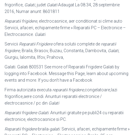
frigorifice,
Galati
, judet
Galati
Adaugat La 08:34, 28 septembrie
2016, Numar anunt: 8601811
Reparatii frigidere
, electrocasnice, aer conditionat si clime auto
Servicii, afaceri
, echipamente firme » Reparatii PC – Electronice –
Electrocasnice.
Galati
.
Servicii
Reparatii Frigidere
ofera solutii complete de
reparatii
frigidere
, Braila, Brasov, Buzau, Constanta, Dambovita,
Galati
,
Giurgiu, Ialomita, Ilfov, Prahova,
Galati. Galati 800531 See more of Reparatii Frigidere Galati by
logging into Facebook. Message this Page, learn about upcoming
events and more. If you don’t have a Facebook
Firma autorizata executa
reparatii frigidere
,congelatoare,lazi
frigorifice,aere condi. Anunturi reparatii electronice /
electrocasnice / pc din
Galati
Reparatii frigidere Galati
. Anunturi gratuite pe publi24 cu reparatii
electronice, electrocasnice si PC.
Reparatii frigidere
braila-
galati
. Servicii, afaceri, echipamente firme »