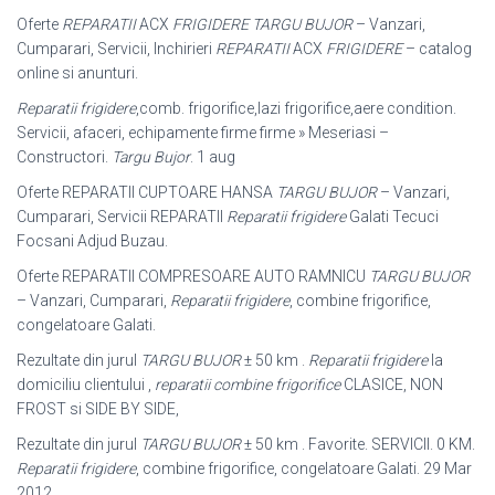
Oferte
REPARATII
ACX
FRIGIDERE TARGU BUJOR
– Vanzari,
Cumparari, Servicii, Inchirieri
REPARATII
ACX
FRIGIDERE
– catalog
online si anunturi.
Reparatii frigidere
,comb. frigorifice,lazi frigorifice,aere condition.
Servicii, afaceri, echipamente firme firme » Meseriasi –
Constructori.
Targu Bujor
. 1 aug
Oferte REPARATII CUPTOARE HANSA
TARGU BUJOR
– Vanzari,
Cumparari, Servicii REPARATII
Reparatii frigidere
Galati Tecuci
Focsani Adjud Buzau.
Oferte REPARATII COMPRESOARE AUTO RAMNICU
TARGU BUJOR
– Vanzari, Cumparari,
Reparatii frigidere
, combine frigorifice,
congelatoare Galati.
Rezultate din jurul
TARGU BUJOR
± 50 km .
Reparatii frigidere
la
domiciliu clientului ,
reparatii combine frigorifice
CLASICE, NON
FROST si SIDE BY SIDE,
Rezultate din jurul
TARGU BUJOR
± 50 km . Favorite. SERVICII. 0 KM.
Reparatii frigidere
, combine frigorifice, congelatoare Galati. 29 Mar
2012