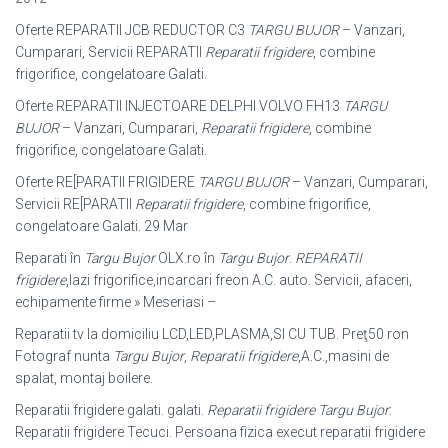
Oferte REPARATII JCB REDUCTOR C3
TARGU BUJOR
– Vanzari,
Cumparari, Servicii REPARATII
Reparatii frigidere
, combine
frigorifice, congelatoare Galati
.
Oferte REPARATII INJECTOARE DELPHI VOLVO FH13
TARGU
BUJOR
– Vanzari, Cumparari,
Reparatii frigidere
, combine
frigorifice, congelatoare Galati.
Oferte RE[PARATII FRIGIDERE
TARGU BUJOR
– Vanzari, Cumparari,
Servicii RE[PARATII
Reparatii frigidere
, combine frigorifice,
congelatoare Galati. 29 Mar
Reparati în
Targu Bujor
OLX.ro în
Targu Bujor
.
REPARATII
frigidere
,lazi frigorifice,incarcari freon A.C. auto. Servicii, afaceri,
echipamente firme » Meseriasi –
Reparatii tv la domiciliu LCD,LED,PLASMA,SI CU TUB. Preţ50 ron
Fotograf nunta
Targu Bujor
,
Reparatii frigidere
,A.C.,masini de
spalat, montaj boilere.
Reparatii frigidere galati. galati.
Reparatii frigidere Targu Bujor
:
Reparatii frigidere Tecuci. Persoana fizica execut reparatii frigidere