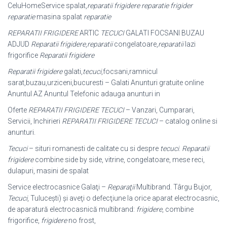
CeluHomeService spalat,
reparatii frigidere reparatie frigider
reparatie
masina spalat
reparatie
REPARATII FRIGIDERE
ARTIC
TECUCI
GALATI FOCSANI BUZAU
ADJUD
Reparatii
frigidere
,
reparatii
congelatoare,
reparatii
lazi
frigorifice
Reparatii frigidere
Reparatii frigidere
galati,
tecuci
,focsani,ramnicul
sarat,buzau,urziceni,bucuresti – Galati Anunturi gratuite online
Anuntul AZ Anuntul Telefonic adauga anunturi in
Oferte
REPARATII FRIGIDERE TECUCI
– Vanzari, Cumparari,
Servicii, Inchirieri
REPARATII FRIGIDERE TECUCI
– catalog online si
anunturi.
Tecuci
– situri romanesti de calitate cu si despre
tecuci
.
Reparatii
frigidere
combine side by side, vitrine, congelatoare, mese reci,
dulapuri, masini de spalat
Service electrocasnice Galaţi –
Reparaţii
Multibrand. Târgu Bujor,
Tecuci
, Tuluceşti) şi aveţi o defecţiune la orice aparat electrocasnic,
de aparatură electrocasnică multibrand:
frigidere
, combine
frigorifice,
frigidere
no frost,