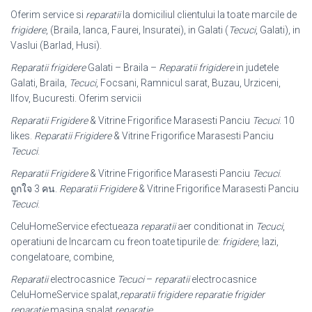
Oferim service si
reparatii
la domiciliul clientului la toate marcile de
frigidere
, (
Braila, Ianca, Faurei, Insuratei), in Galati (
Tecuci
, Galati), in
Vaslui (Barlad, Husi).
Reparatii frigidere
Galati – Braila –
Reparatii frigidere
in judetele
Galati, Braila,
Tecuci
, Focsani, Ramnicul sarat, Buzau, Urziceni,
Ilfov, Bucuresti. Oferim servicii
Reparatii Frigidere
& Vitrine Frigorifice Marasesti Panciu
Tecuci
. 10
likes.
Reparatii Frigidere
& Vitrine Frigorifice Marasesti Panciu
Tecuci
.
Reparatii Frigidere
& Vitrine Frigorifice Marasesti Panciu
Tecuci
.
ถูกใจ 3 คน.
Reparatii Frigidere
& Vitrine Frigorifice Marasesti Panciu
Tecuci
.
CeluHomeService efectueaza
reparatii
aer conditionat in
Tecuci
,
operatiuni de Incarcam cu freon toate tipurile de:
frigidere
, lazi,
congelatoare, combine,
Reparatii
electrocasnice
Tecuci
–
reparatii
electrocasnice
CeluHomeService spalat,
reparatii frigidere reparatie frigider
reparatie
masina spalat
reparatie