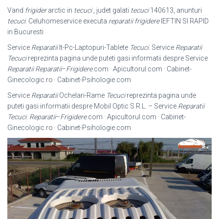
Vand
frigider
arctic in
tecuci
, judet galati
tecuci
140613, anunturi
tecuci
. Celuhomeservice executa
reparatii frigidere
IEFTIN SI RAPID
in Bucuresti
Service
Reparatii
It-Pc-Laptopuri-Tablete
Tecuci
. Service
Reparatii
Tecuci
reprezinta pagina unde puteti gasi informatii despre Service
Reparatii
Reparatii
–
Frigidere
.com · Apicultorul.com · Cabinet-
Ginecologic.ro · Cabinet-
Psihologie.com
Service
Reparatii
Ochelari-Rame
Tecuci
reprezinta pagina unde
puteti gasi informatii despre Mobil Optic S.R.L. – Service
Reparatii
Tecuci
.
Reparatii
–
Frigidere
.com · Apicultorul.com · Cabinet-
Ginecologic.ro · Cabinet-Psihologie.
com