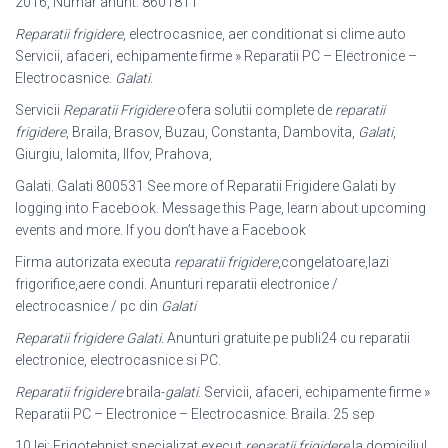
2016, Numar anunt: 8601811
Reparatii frigidere
, electrocasnice, aer conditionat si clime auto
Servicii, afaceri
, echipamente firme » Reparatii PC – Electronice –
Electrocasnice.
Galati
.
Servicii
Reparatii Frigidere
ofera solutii complete de
reparatii
frigidere
, Braila, Brasov, Buzau, Constanta, Dambovita,
Galati
,
Giurgiu, Ialomita, Ilfov, Prahova,
Galati. Galati 800531 See more of Reparatii Frigidere Galati by
logging into Facebook. Message this Page, learn about upcoming
events and more. If you don’t have a Facebook
Firma autorizata executa
reparatii frigidere
,congelatoare,lazi
frigorifice,aere condi. Anunturi reparatii electronice /
electrocasnice / pc din
Galati
Reparatii frigidere Galati
. Anunturi gratuite pe publi24 cu reparatii
electronice, electrocasnice si PC.
Reparatii frigidere
braila-
galati
. Servicii, afaceri, echipamente firme »
Reparatii PC – Electronice – Electrocasnice. Braila. 25 sep
10 lei: Frigotehnist specializat execut
reparatii frigidere
la domiciliul