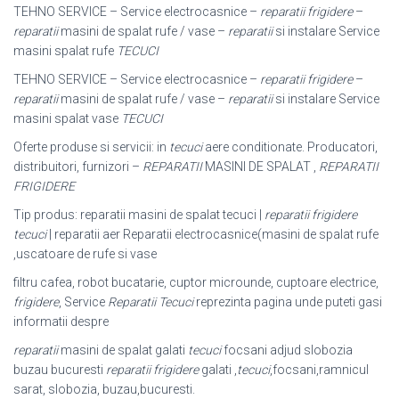
TEHNO SERVICE – Service electrocasnice –
reparatii frigidere
–
reparatii
masini de spalat rufe / vase –
reparatii
si instalare Service
masini spalat rufe
TECUCI
TEHNO SERVICE – Service electrocasnice –
reparatii frigidere
–
reparatii
masini de spalat rufe / vase –
reparatii
si instalare Service
masini spalat vase
TECUCI
Oferte produse si servicii: in
tecuci
aere conditionate. Producatori,
distribuitori, furnizori –
REPARATII
MASINI DE SPALAT ,
REPARATII
FRIGIDERE
Tip produs: reparatii masini de spalat tecuci |
reparatii frigidere
tecuci
| reparatii aer Reparatii electrocasnice(masini de spalat rufe
,uscatoare de rufe si vase
filtru cafea, robot bucatarie, cuptor microunde, cuptoare electrice,
frigidere
, Service
Reparatii Tecuci
reprezinta pagina unde puteti gasi
informatii despre
reparatii
masini de spalat galati
tecuci
focsani adjud slobozia
buzau bucuresti
reparatii frigidere
galati ,
tecuci
,focsani,ramnicul
sarat, slobozia, buzau,bucuresti.