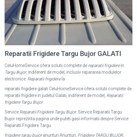
Reparatii Frigidere Targu Bujor GALATI
CeluHomeService ofera solutii complete de
reparatii frigidere
in
Targu Bujor
, indiferent de model, inclusiv repararea modulelor
electronice.
Reparatii frigidere
la
reparatii frigidere galati CeluHomeService ofera solutii complete de
reparatii frigidere in judetul Galati, indiferent de model,
Reparatii
frigidere Targu Bujor
.
Service
Reparatii Frigidere Targu Bujor
. Service Reparatii Targu
Bujor reprezinta pagina unde puteti gasi informatii despre Service
Reparatii Frigidere Targu
frigidere targu bujor
anunturi Anunturi,
Frigidere TARGU BUJOR
,