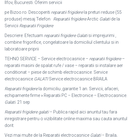
Ilfov, Bucuresti. Oferim servicii
pe Bizoo.ro. Descoperiti
reparatii frigidere
la preturi reduse (55
produse) mesaj Telefon ·
Reparatii frigidere
Arctic
Galati
de la
Servicii
Reparatii Frigidere
Descriere: Efectuam
reparatii frigidere Galati
si imprejurimi ,
combine frigorifice, congelatoare la domiciliul clientului si in
laboratoare priprii
TEHNO SERVICE – Service electrocasnice –
reparatii frigidere
–
reparatii masini de spalat rufe / vase – reparatii si instalare aer
conditionat – piese de schimb electrocasnice. Service
electrocasnice
GALATI
Service electrocasnice BRAILA
Reparatii frigidere
la domiciliu ,garantie 1 an. Servicii, afaceri,
echipamente firme » Reparatii PC – Electronice – Electrocasnice.
Galati
. 21 sep
Reparatii frigidere galati
– Publica rapid aici anuntul tau fara
inregistrare pentru o vizibilitate online maxima sau cauta anuntul
dorit.
Vezi mai multe de la Reparatii electrocasnice
Galati
– Braila,