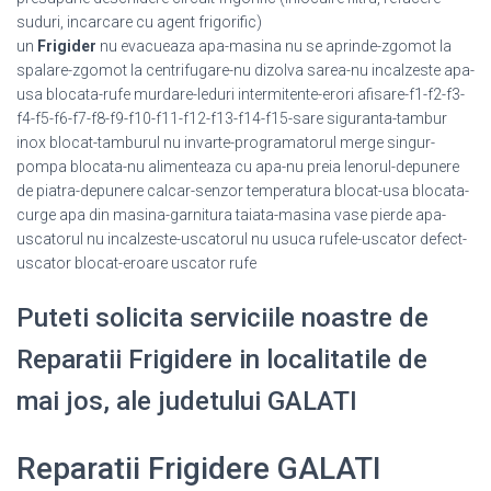
suduri, incarcare cu agent frigorific)
un
Frigider
nu evacueaza apa-masina nu se aprinde-zgomot la
spalare-zgomot la centrifugare-nu dizolva sarea-nu incalzeste apa-
usa blocata-rufe murdare-leduri intermitente-erori afisare-f1-f2-f3-
f4-f5-f6-f7-f8-f9-f10-f11-f12-f13-f14-f15-sare siguranta-tambur
inox blocat-tamburul nu invarte-programatorul merge singur-
pompa blocata-nu alimenteaza cu apa-nu preia lenorul-depunere
de piatra-depunere calcar-senzor temperatura blocat-usa blocata-
curge apa din masina-garnitura taiata-masina vase pierde apa-
uscatorul nu incalzeste-uscatorul nu usuca rufele-uscator defect-
uscator blocat-eroare uscator rufe
Puteti solicita serviciile noastre de
Reparatii Frigidere in localitatile de
mai jos, ale judetului GALATI
Reparatii Frigidere GALATI