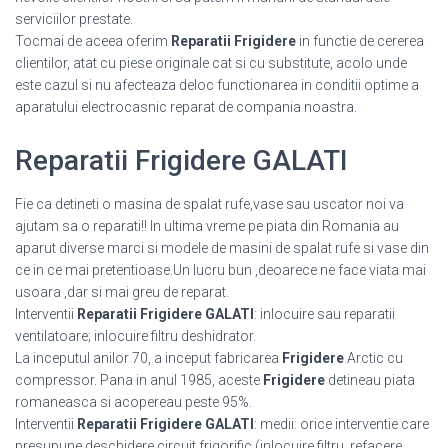
serviciilor prestate.
Tocmai de aceea oferim
Reparatii Frigidere
in functie de cererea
clientilor, atat cu piese originale cat si cu substitute, acolo unde
este cazul si nu afecteaza deloc functionarea in conditii optime a
aparatului electrocasnic reparat de compania noastra.
Reparatii Frigidere GALATI
Fie ca detineti o masina de spalat rufe,vase sau uscator noi va
ajutam sa o reparati!! In ultima vreme pe piata din Romania au
aparut diverse marci si modele de masini de spalat rufe si vase din
ce in ce mai pretentioase.Un lucru bun ,deoarece ne face viata mai
usoara ,dar si mai greu de reparat.
Interventii
Reparatii Frigidere GALATI
: inlocuire sau reparatii
ventilatoare; inlocuire filtru deshidrator.
La inceputul anilor 70, a inceput fabricarea
Frigidere
Arctic cu
compressor. Pana in anul 1985, aceste
Frigidere
detineau piata
romaneasca si acopereau peste 95%.
Interventii
Reparatii Frigidere GALATI
: medii: orice interventie care
presupune deschidere circuit frigorific (inlocuire filtru, refacere