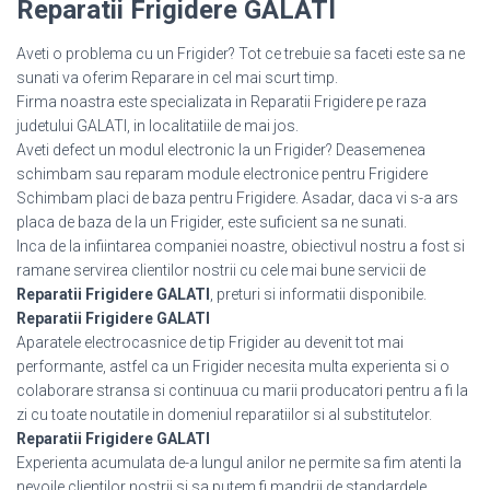
Reparatii Frigidere GALATI
Aveti o problema cu un Frigider? Tot ce trebuie sa faceti este sa ne
sunati va oferim Reparare in cel mai scurt timp.
Firma noastra este specializata in Reparatii Frigidere pe raza
judetului GALATI, in localitatiile de mai jos.
Aveti defect un modul electronic la un Frigider? Deasemenea
schimbam sau reparam module electronice pentru Frigidere
Schimbam placi de baza pentru Frigidere. Asadar, daca vi s-a ars
placa de baza de la un Frigider, este suficient sa ne sunati.
Inca de la infiintarea companiei noastre, obiectivul nostru a fost si
ramane servirea clientilor nostrii cu cele mai bune servicii de
Reparatii Frigidere GALATI
, preturi si informatii disponibile.
Reparatii Frigidere GALATI
Aparatele electrocasnice de tip Frigider au devenit tot mai
performante, astfel ca un Frigider necesita multa experienta si o
colaborare stransa si continuua cu marii producatori pentru a fi la
zi cu toate noutatile in domeniul reparatiilor si al substitutelor.
Reparatii Frigidere GALATI
Experienta acumulata de-a lungul anilor ne permite sa fim atenti la
nevoile clientilor nostrii si sa putem fi mandrii de standardele