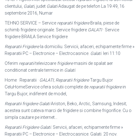
clientului,
Galati
, judet
Galati
Adaugat de pe telefon La 19:49, 16
septembrie 2016, Numar
TEHNO SERVICE – Service
reparatii frigidere
Braila, piese de
schimb frigidere originale. Service frigidere
GALATI
· Service
frigidere BRAILA Service frigidere
Reparatii Frigidere
la domiciliu. Servicii, afaceri, echipamente firme »
Reparatii PC – Electronice – Electrocasnice.
Galati
. Ieri 11:10
Oferim
reparatii
televizoare
frigidere
masini de spalat aer
conditionat centrale termice in
Galati
.
Home · Reparatii ·
GALATI
;
Reparatii frigidere
Targu Bujor
CeluHomeService ofera solutii complete de
reparatii frigidere
in
Targu Bujor, indiferent de model,
Reparatii frigidere Galati
Ariston, Beko, Arctic, Samsung, Indesit;
acestea sunt cateva marci de frigidere si combine frigorifice. Cu o
simpla cautare pe internet…
Reparatii Frigidere Galati
. Servicii, afaceri, echipamente firme »
Reparatii PC – Electronice – Electrocasnice. Galati. 20 nov.