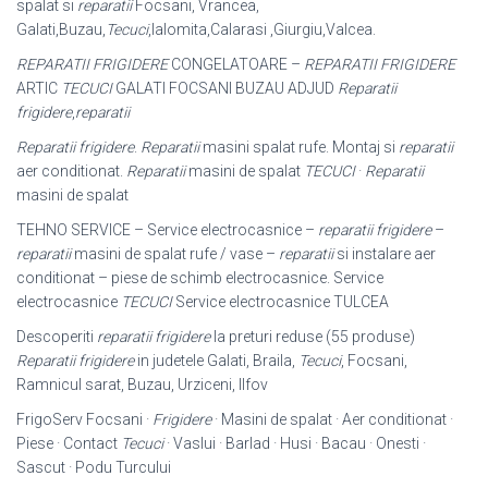
spalat si
reparatii
Focsani, Vrancea,
Galati,Buzau,
Tecuci
,Ialomita,Calarasi ,Giurgiu,
Valcea.
REPARATII FRIGIDERE
CONGELATOARE –
REPARATII FRIGIDERE
ARTIC
TECUCI
GALATI FOCSANI BUZAU ADJUD
Reparatii
frigidere
,
reparatii
Reparatii frigidere
.
Reparatii
masini spalat rufe. Montaj si
reparatii
aer conditionat
.
Reparatii
masini de spalat
TECUCI
·
Reparatii
masini de spalat
TEHNO SERVICE – Service electrocasnice –
reparatii frigidere
–
reparatii
masini de spalat rufe / vase –
reparatii
si instalare aer
conditionat – piese de schimb electrocasnice. Service
electrocasnice
TECUCI
Service electrocasnice TULCEA
Descoperiti
reparatii frigidere
la preturi reduse (55 produse)
Reparatii frigidere
in judetele Galati, Braila,
Tecuci
, Focsani,
Ramnicul sarat, Buzau, Urziceni, Ilfov
FrigoServ Focsani ·
Frigidere
· Masini de spalat · Aer conditionat ·
Piese · Contact
Tecuci
· Vaslui · Barlad · Husi · Bacau · Onesti ·
Sascut · Podu Turcului