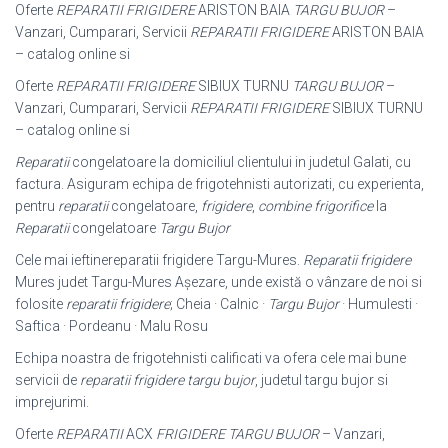
Oferte
REPARATII FRIGIDERE
ARISTON BAIA
TARGU BUJOR
–
Vanzari, Cumparari, Servicii
REPARATII FRIGIDERE
ARISTON BAIA
– catalog online si
Oferte
REPARATII FRIGIDERE
SIBIUX TURNU
TARGU BUJOR
–
Vanzari, Cumparari, Servicii
REPARATII FRIGIDERE
SIBIUX TURNU
– catalog online si
Reparatii
congelatoare la domiciliul clientului in judetul Galati, cu
factura. Asiguram echipa de frigotehnisti autorizati, cu experienta,
pentru
reparatii
congelatoare,
frigidere
,
combine frigorifice
la
Reparatii
congelatoare
Targu Bujor
Cele mai ieftinereparatii frigidere Targu-Mures.
Reparatii frigidere
Mures judet Targu-Mures Așezare, unde există o vânzare de noi si
folosite
reparatii frigidere
; Cheia · Calnic ·
Targu Bujor
· Humulesti ·
Saftica · Pordeanu · Malu Rosu
Echipa noastra de frigotehnisti calificati va ofera cele mai bune
servicii de
reparatii frigidere targu bujor
, judetul targu bujor si
imprejurimi.
Oferte
REPARATII
ACX
FRIGIDERE TARGU BUJOR
– Vanzari,