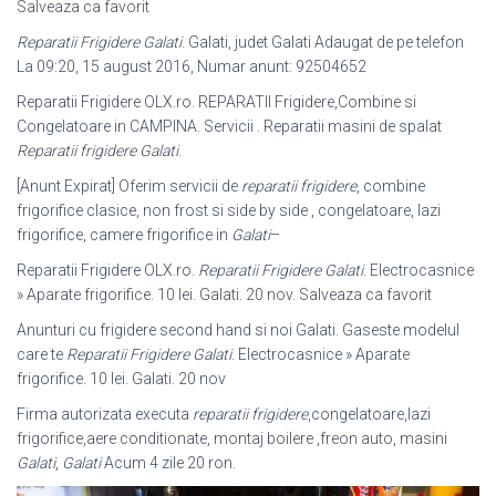
Salveaza ca favorit
Reparatii Frigidere Galati
. Galati, judet Galati Adaugat de pe telefon
La 09:20, 15 august 2016, Numar anunt: 92504652
Reparatii Frigidere OLX.ro. REPARATII Frigidere,Combine si
Congelatoare in CAMPINA. Servicii . Reparatii masini de spalat
Reparatii frigidere Galati
.
[Anunt Expirat] Oferim servicii de
reparatii frigidere
, combine
frigorifice clasice, non frost si side by side , congelatoare, lazi
frigorifice, camere frigorifice in
Galati
–
Reparatii Frigidere OLX.ro.
Reparatii Frigidere Galati
. Electrocasnice
» Aparate frigorifice. 10 lei. Galati. 20 nov. Salveaza ca favorit
Anunturi cu frigidere second hand si noi Galati. Gaseste modelul
care te
Reparatii Frigidere Galati
. Electrocasnice » Aparate
frigorifice. 10 lei. Galati. 20 nov
Firma autorizata executa
reparatii frigidere
,congelatoare,lazi
frigorifice,aere conditionate, montaj boilere ,freon auto, masini
Galati
,
Galati
Acum 4 zile 20 ron.