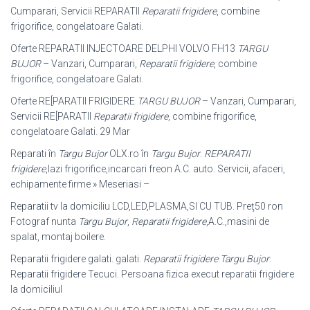
Cumparari, Servicii REPARATII
Reparatii frigidere
, combine
frigorifice, congelatoare Galati
.
Oferte REPARATII INJECTOARE DELPHI VOLVO FH13
TARGU
BUJOR
– Vanzari, Cumparari,
Reparatii frigidere
, combine
frigorifice, congelatoare Galati.
Oferte RE[PARATII FRIGIDERE
TARGU BUJOR
– Vanzari, Cumparari,
Servicii RE[PARATII
Reparatii frigidere
, combine frigorifice,
congelatoare Galati. 29 Mar
Reparati în
Targu Bujor
OLX.ro în
Targu Bujor
.
REPARATII
frigidere
,lazi frigorifice,incarcari freon A.C. auto. Servicii, afaceri,
echipamente firme » Meseriasi –
Reparatii tv la domiciliu LCD,LED,PLASMA,SI CU TUB. Preţ50 ron
Fotograf nunta
Targu Bujor
,
Reparatii frigidere
,A.C.,masini de
spalat, montaj boilere.
Reparatii frigidere galati. galati.
Reparatii frigidere Targu Bujor
:
Reparatii frigidere Tecuci. Persoana fizica execut reparatii frigidere
la domiciliul