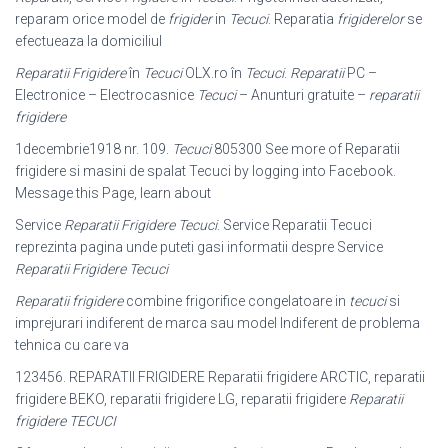
reparam orice model de
frigider
in
Tecuci
. Reparatia
frigiderelor
se
efectueaza la domiciliul
Reparatii Frigidere
în
Tecuci
OLX.ro în
Tecuci
.
Reparatii
PC –
Electronice – Electrocasnice
Tecuci
– Anunturi gratuite –
reparatii
frigidere
1decembrie1918 nr. 109.
Tecuci
805300 See more of Reparatii
frigidere si masini de spalat Tecuci by logging into Facebook.
Message this Page, learn about
Service
Reparatii Frigidere Tecuci
. Service Reparatii Tecuci
reprezinta pagina unde puteti gasi informatii despre Service
Reparatii Frigidere Tecuci
Reparatii
frigidere
combine frigorifice congelatoare in
tecuci
si
imprejurari
indiferent de marca sau model Indiferent de problema
tehnica cu care va
123456. REPARATII FRIGIDERE Reparatii frigidere ARCTIC, reparatii
frigidere BEKO, reparatii frigidere LG, reparatii frigidere
Reparatii
frigidere TECUCI