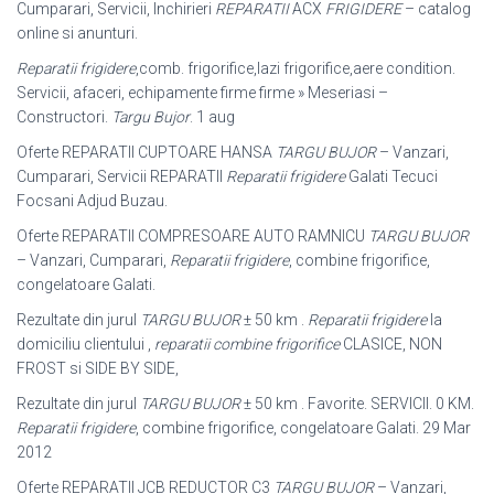
Cumparari, Servicii, Inchirieri
REPARATII
ACX
FRIGIDERE
– catalog
online si anunturi.
Reparatii frigidere
,comb. frigorifice,lazi frigorifice,aere condition.
Servicii, afaceri, echipamente firme firme » Meseriasi –
Constructori.
Targu Bujor
. 1 aug
Oferte REPARATII CUPTOARE HANSA
TARGU BUJOR
– Vanzari,
Cumparari, Servicii REPARATII
Reparatii frigidere
Galati Tecuci
Focsani Adjud Buzau.
Oferte REPARATII COMPRESOARE AUTO RAMNICU
TARGU BUJOR
– Vanzari, Cumparari,
Reparatii frigidere
, combine frigorifice,
congelatoare Galati.
Rezultate din jurul
TARGU BUJOR
± 50 km .
Reparatii frigidere
la
domiciliu clientului ,
reparatii combine frigorifice
CLASICE, NON
FROST si SIDE BY SIDE,
Rezultate din jurul
TARGU BUJOR
± 50 km . Favorite. SERVICII. 0 KM.
Reparatii frigidere
, combine frigorifice, congelatoare Galati. 29 Mar
2012
Oferte REPARATII JCB REDUCTOR C3
TARGU BUJOR
– Vanzari,