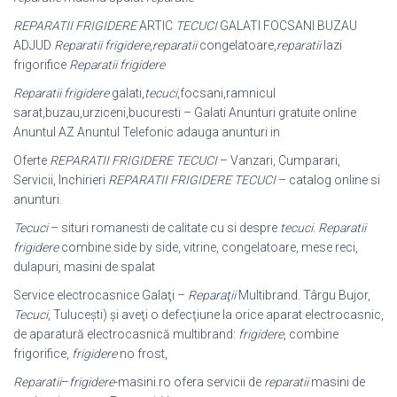
REPARATII FRIGIDERE
ARTIC
TECUCI
GALATI FOCSANI BUZAU
ADJUD
Reparatii
frigidere
,
reparatii
congelatoare,
reparatii
lazi
frigorifice
Reparatii frigidere
Reparatii frigidere
galati,
tecuci
,focsani,ramnicul
sarat,buzau,urziceni,bucuresti – Galati Anunturi gratuite online
Anuntul AZ Anuntul Telefonic adauga anunturi in
Oferte
REPARATII FRIGIDERE TECUCI
– Vanzari, Cumparari,
Servicii, Inchirieri
REPARATII FRIGIDERE TECUCI
– catalog online si
anunturi.
Tecuci
– situri romanesti de calitate cu si despre
tecuci
.
Reparatii
frigidere
combine side by side, vitrine, congelatoare, mese reci,
dulapuri, masini de spalat
Service electrocasnice Galaţi –
Reparaţii
Multibrand. Târgu Bujor,
Tecuci
, Tuluceşti) şi aveţi o defecţiune la orice aparat electrocasnic,
de aparatură electrocasnică multibrand:
frigidere
, combine
frigorifice,
frigidere
no frost,
Reparatii
–
frigidere
-masini.ro ofera servicii de
reparatii
masini de