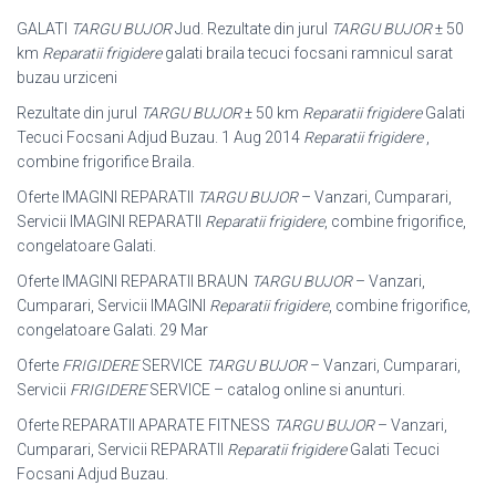
GALATI
TARGU BUJOR
Jud. Rezultate din jurul
TARGU BUJOR
± 50
km
Reparatii frigidere
galati braila tecuci focsani ramnicul sarat
buzau urziceni
Rezultate din jurul
TARGU BUJOR
± 50 km
Reparatii frigidere
Galati
Tecuci Focsani Adjud Buzau. 1 Aug 2014
Reparatii frigidere
,
combine frigorifice Braila.
Oferte IMAGINI REPARATII
TARGU BUJOR
– Vanzari, Cumparari,
Servicii IMAGINI REPARATII
Reparatii frigidere
, combine frigorifice,
congelatoare Galati.
Oferte IMAGINI REPARATII BRAUN
TARGU BUJOR
– Vanzari,
Cumparari, Servicii IMAGINI
Reparatii frigidere
, combine frigorifice,
congelatoare Galati. 29 Mar
Oferte
FRIGIDERE
SERVICE
TARGU BUJOR
– Vanzari, Cumparari,
Servicii
FRIGIDERE
SERVICE – catalog online si anunturi.
Oferte REPARATII APARATE FITNESS
TARGU BUJOR
– Vanzari,
Cumparari, Servicii REPARATII
Reparatii frigidere
Galati Tecuci
Focsani Adjud Buzau.