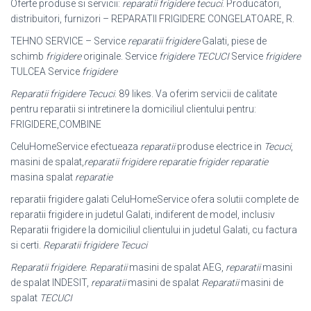
Oferte produse si servicii:
reparatii frigidere tecuci
. Producatori,
distribuitori, furnizori – REPARATII FRIGIDERE CONGELATOARE, R.
TEHNO SERVICE – Service
reparatii frigidere
Galati, piese de
schimb
frigidere
originale. Service
frigidere TECUCI
Service
frigidere
TULCEA Service
frigidere
Reparatii frigidere Tecuci
. 89 likes. Va oferim servicii de calitate
pentru reparatii si intretinere la domiciliul clientului pentru:
FRIGIDERE,COMBINE
CeluHomeService efectueaza
reparatii
produse electrice in
Tecuci
,
masini de spalat,
reparatii frigidere reparatie frigider reparatie
masina spalat
reparatie
reparatii frigidere galati CeluHomeService ofera solutii complete de
reparatii frigidere in judetul Galati, indiferent de model, inclusiv
Reparatii frigidere la domiciliul clientului in judetul Galati, cu factura
si certi.
Reparatii frigidere Tecuci
Reparatii frigidere
.
Reparatii
masini de spalat AEG,
reparatii
masini
de spalat INDESIT,
reparatii
masini de spalat
Reparatii
masini de
spalat
TECUCI