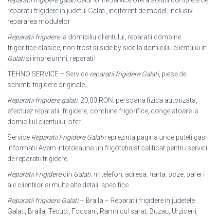
reparatii frigidere galati
CeluHomeService ofera solutii complete de
reparatii frigidere in judetul Galati, indiferent de model, inclusiv
repararea modulelor
Reparatii frigidere
la domiciliu clientului, reparatii combine
frigorifice clasice, non frost si side by side la domiciliu clientului in
Galati
si imprejurimi, reparatii
TEHNO SERVICE – Service
reparatii frigidere Galati
, piese de
schimb frigidere originale.
Reparatii frigidere galati
. 20,00 RON. persoana fizica autorizata,
efectuez reparatii: frigidere, combine frigorifice, congelatoare la
domiciliul clientului, ofer
Service
Reparatii Frigidere Galati
reprezinta pagina unde puteti gasi
informatii Avem intotdeauna un frigotehnist calificat pentru servicii
de reparatii frigidere,
Reparatii Frigidere
din
Galati
: nr telefon, adresa, harta, poze, pareri
ale clientilor si multe alte detalii specifice.
Reparatii frigidere Galati
– Braila – Reparatii frigidere in judetele
Galati, Braila, Tecuci, Focsani, Ramnicul sarat, Buzau, Urziceni,