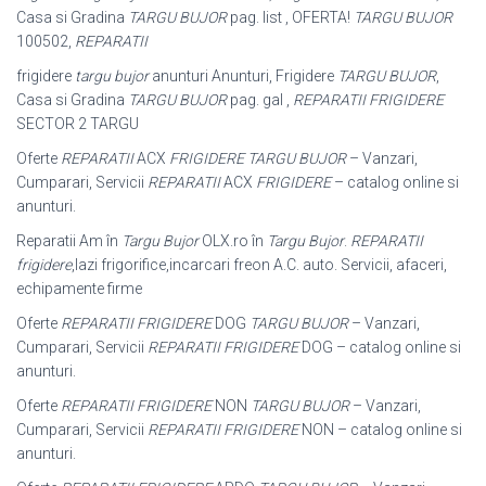
Casa si Gradina
TARGU BUJOR
pag. list , OFERTA!
TARGU BUJOR
100502,
REPARATII
frigidere
targu bujor
anunturi Anunturi, Frigidere
TARGU BUJOR
,
Casa si Gradina
TARGU BUJOR
pag. gal ,
REPARATII FRIGIDERE
SECTOR 2 TARGU
Oferte
REPARATII
ACX
FRIGIDERE TARGU BUJOR
– Vanzari,
Cumparari, Servicii
REPARATII
ACX
FRIGIDERE
– catalog online si
anunturi.
Reparatii Am în
Targu Bujor
OLX.ro în
Targu Bujor
.
REPARATII
frigidere
,lazi frigorifice,incarcari freon A.C. auto. Servicii, afaceri,
echipamente firme
Oferte
REPARATII FRIGIDERE
DOG
TARGU BUJOR
– Vanzari,
Cumparari, Servicii
REPARATII FRIGIDERE
DOG – catalog online si
anunturi.
Oferte
REPARATII FRIGIDERE
NON
TARGU BUJOR
– Vanzari,
Cumparari, Servicii
REPARATII FRIGIDERE
NON – catalog online si
anunturi.