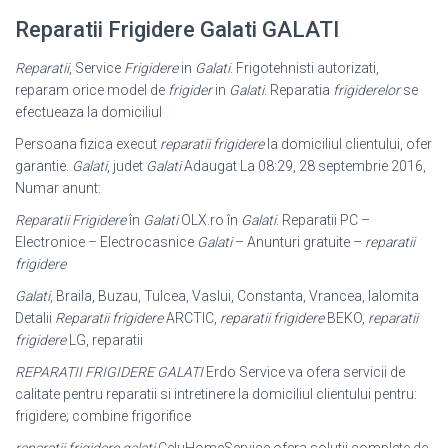
Reparatii Frigidere Galati GALATI
Reparatii
, Service
Frigidere
in
Galati
. Frigotehnisti autorizati,
reparam orice model de
frigider
in
Galati
. Reparatia
frigiderelor
se
efectueaza la domiciliul
Persoana fizica execut
reparatii frigidere
la domiciliul clientului, ofer
garantie.
Galati
, judet
Galati
Adaugat La 08:29, 28 septembrie 2016,
Numar anunt:
Reparatii Frigidere
în
Galati
OLX.ro în
Galati
. Reparatii PC –
Electronice – Electrocasnice
Galati
– Anunturi gratuite –
reparatii
frigidere
Galati
, Braila, Buzau, Tulcea, Vaslui, Constanta, Vrancea, Ialomita
Detalii
Reparatii frigidere
ARCTIC,
reparatii frigidere
BEKO,
reparatii
frigidere
LG, reparatii
REPARATII FRIGIDERE GALATI
Erdo Service va ofera servicii de
calitate pentru reparatii si intretinere la domiciliul clientului pentru:
frigidere; combine frigorifice