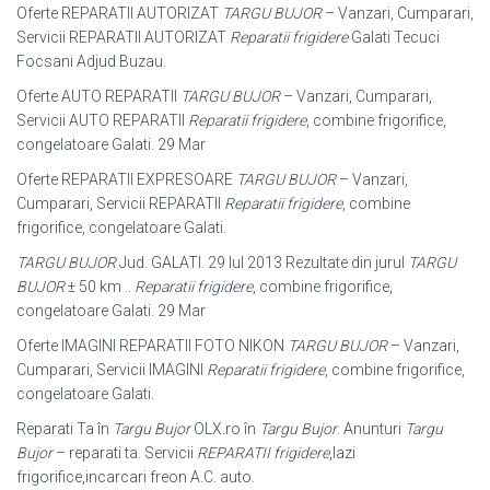
Oferte REPARATII AUTORIZAT
TARGU BUJOR
– Vanzari, Cumparari,
Servicii REPARATII AUTORIZAT
Reparatii frigidere
Galati Tecuci
Focsani Adjud Buzau
.
Oferte AUTO REPARATII
TARGU BUJOR
– Vanzari, Cumparari,
Servicii AUTO REPARATII
Reparatii frigidere
, combine frigorifice,
congelatoare Galati. 29 Mar
Oferte REPARATII EXPRESOARE
TARGU BUJOR
– Vanzari,
Cumparari, Servicii REPARATII
Reparatii frigidere
, combine
frigorifice, congelatoare Galati.
TARGU BUJOR
Jud. GALATI. 29 Iul 2013 Rezultate din jurul
TARGU
BUJOR
± 50 km ..
Reparatii frigidere
, combine frigorifice,
congelatoare Galati. 29 Mar
Oferte IMAGINI REPARATII FOTO NIKON
TARGU BUJOR
– Vanzari,
Cumparari, Servicii IMAGINI
Reparatii frigidere
, combine frigorifice,
congelatoare Galati.
Reparati Ta în
Targu Bujor
OLX.ro în
Targu Bujor
. Anunturi
Targu
Bujor
– reparati ta. Servicii
REPARATII frigidere
,lazi
frigorifice,incarcari freon A.C. auto.