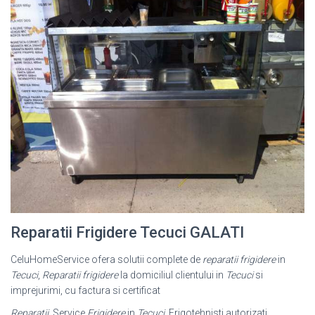
Reparatii Frigidere Tecuci GALATI
CeluHomeService ofera solutii complete de
reparatii frigidere
in
Tecuci
,
Reparatii frigidere
la domiciliul clientului in
Tecuci
si
imprejurimi, cu factura si certificat
Reparatii
, Service
Frigidere
in
Tecuci
. Frigotehnisti autorizati,