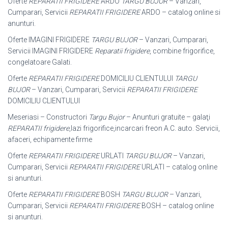
Oferte
REPARATII FRIGIDERE
ARDO
TARGU BUJOR
– Vanzari,
Cumparari, Servicii
REPARATII FRIGIDERE
ARDO – catalog online si
anunturi.
Oferte IMAGINI FRIGIDERE
TARGU BUJOR
– Vanzari, Cumparari,
Servicii IMAGINI FRIGIDERE
Reparatii frigidere
, combine frigorifice,
congelatoare Galati.
Oferte
REPARATII FRIGIDERE
DOMICILIU CLIENTULUI
TARGU
BUJOR
– Vanzari, Cumparari, Servicii
REPARATII FRIGIDERE
DOMICILIU CLIENTULUI
Meseriasi – Constructori
Targu Bujor
– Anunturi gratuite – galaţi
REPARATII frigidere
,lazi frigorifice,incarcari freon A.C. auto. Servicii,
afaceri, echipamente firme
Oferte
REPARATII FRIGIDERE
URLATI
TARGU BUJOR
– Vanzari,
Cumparari, Servicii
REPARATII FRIGIDERE
URLATI – catalog online
si anunturi.
Oferte
REPARATII FRIGIDERE
BOSH
TARGU BUJOR
– Vanzari,
Cumparari, Servicii
REPARATII FRIGIDERE
BOSH – catalog online
si anunturi.