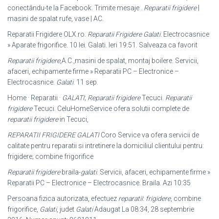
conectându-te la Facebook. Trimite mesaje .
Reparatii frigidere
|
masini de spalat rufe, vase | AC.
Reparatii Frigidere OLX.ro.
Reparatii Frigidere Galati
. Electrocasnice
» Aparate frigorifice. 10 lei. Galati. Ieri 19:51. Salveaza ca favorit
Reparatii frigidere
,A.C.,masini de spalat, montaj boilere. Servicii,
afaceri, echipamente firme » Reparatii PC – Electronice –
Electrocasnice.
Galati
. 11 sep.
Home · Reparatii ·
GALATI
;
Reparatii frigidere
Tecuci.
Reparatii
frigidere
Tecuci. CeluHomeService ofera solutii complete de
reparatii frigidere
in Tecuci,
REPARATII FRIGIDERE GALATI
Coro Service va ofera servicii de
calitate pentru reparatii si intretinere la domiciliul clientului pentru:
frigidere; combine frigorifice
Reparatii frigidere
braila-
galati
. Servicii, afaceri, echipamente firme »
Reparatii PC – Electronice – Electrocasnice. Braila. Azi 10:35
Persoana fizica autorizata, efectuez
reparatii
:
frigidere
, combine
frigorifice,
Galati
, judet
Galati
Adaugat La 08:34, 28 septembrie