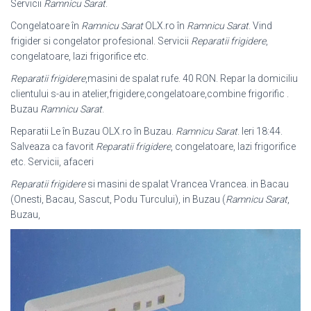
Servicii
Ramnicu Sarat
.
Congelatoare în
Ramnicu Sarat
OLX.ro în
Ramnicu Sarat
. Vind
frigider si congelator profesional. Servicii
Reparatii frigidere
,
congelatoare, lazi frigorifice etc.
Reparatii frigidere
,masini de spalat rufe. 40 RON. Repar la domiciliu
clientului s-
au in atelier,frigidere,congelatoare,combine frigorific .
Buzau
Ramnicu Sarat
.
Reparatii Le în Buzau OLX.ro în Buzau.
Ramnicu Sarat
. Ieri 18:44.
Salveaza ca favorit
Reparatii frigidere
, congelatoare, lazi frigorifice
etc. Servicii, afaceri
Reparatii frigidere
si masini de spalat Vrancea Vrancea. in Bacau
(Onesti, Bacau, Sascut, Podu Turcului), in Buzau (
Ramnicu Sarat
,
Buzau,