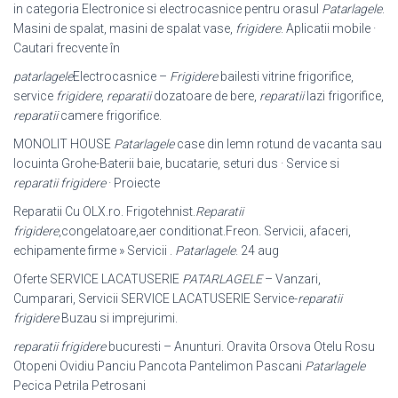
in categoria Electronice si electrocasnice pentru orasul
Patarlagele
.
Masini de spalat, masini de spalat vase,
frigidere
. Aplicatii mobile ·
Cautari frecvente în
patarlagele
Electrocasnice –
Frigidere
bailesti vitrine frigorifice,
service
frigidere
,
reparatii
dozatoare de bere,
reparatii
lazi frigorifice,
reparatii
camere frigorifice.
MONOLIT HOUSE
Patarlagele
case din lemn rotund de vacanta sau
locuinta Grohe-Baterii baie, bucatarie, seturi dus · Service si
reparatii frigidere
· Proiecte
Reparatii Cu OLX.ro. Frigotehnist.
Reparatii
frigidere
,congelatoare,aer conditionat.Freon. Servicii, afaceri,
echipamente firme » Servicii .
Patarlagele
. 24 aug
Oferte SERVICE LACATUSERIE
PATARLAGELE
– Vanzari,
Cumparari, Servicii SERVICE LACATUSERIE Service-
reparatii
frigidere
Buzau si imprejurimi.
reparatii frigidere
bucuresti – Anunturi. Oravita Orsova Otelu Rosu
Otopeni Ovidiu Panciu Pancota Pantelimon Pascani
Patarlagele
Pecica Petrila Petrosani