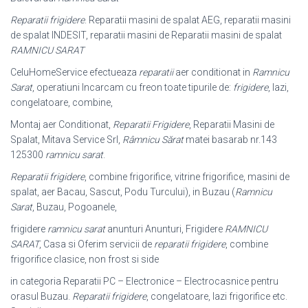
Reparatii frigidere
. Reparatii masini de spalat AEG, reparatii masini
de spalat INDESIT, reparatii masini de Reparatii masini de spalat
RAMNICU SARAT
CeluHomeService efectueaza
reparatii
aer conditionat in
Ramnicu
Sarat
, operatiuni Incarcam cu freon toate tipurile de:
frigidere
, lazi,
congelatoare, combine,
Montaj aer Conditionat,
Reparatii Frigidere
, Reparatii Masini de
Spalat, Mitava Service Srl,
Râmnicu Sărat
matei basarab nr.143
125300
ramnicu sarat
.
Reparatii frigidere
, combine frigorifice, vitrine frigorifice, masini de
spalat, aer Bacau, Sascut, Podu Turcului), in Buzau (
Ramnicu
Sarat
, Buzau, Pogoanele,
frigidere
ramnicu sarat
anunturi Anunturi, Frigidere
RAMNICU
SARAT
, Casa si Oferim servicii de
reparatii frigidere
, combine
frigorifice clasice, non frost si side
in categoria Reparatii PC – Electronice – Electrocasnice pentru
orasul Buzau.
Reparatii frigidere
, congelatoare, lazi frigorifice etc.