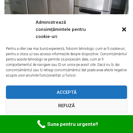
Administrează
consimțămintele pentru
cookie-uri
Pentru a oferi cea mai bună experiență, folosim tehnologii, cum ar fi cookie-uri,
pentru a stoca și/sau accesa informațiile despre dispozitive. Consimțământul
pentru aceste tehnologii ne permite să procesăm date, cum ar fi
comportamentul de navigare sau ID-uri unice pe acest site. Dacă nu îți dai
consimțământul sau îți retragi consimțământul dat poate avea afecte negative
Oferim
Reparatii Frigidere
in
asupra unor anumite funcționalități și funcții.
urmatoarele localitati din
BUZAU
ACCEPTĂ
Reparatii Frigidere BUZAU
REFUZĂ
VEZI PREFERINȚELE
Reparatii Frigidere Buzau BUZAU
Suna pentru urgente!!
Reparatii Frigidere Ramnicu Sarat BUZAU
Reparatii Frigidere Nehoiu BUZAU