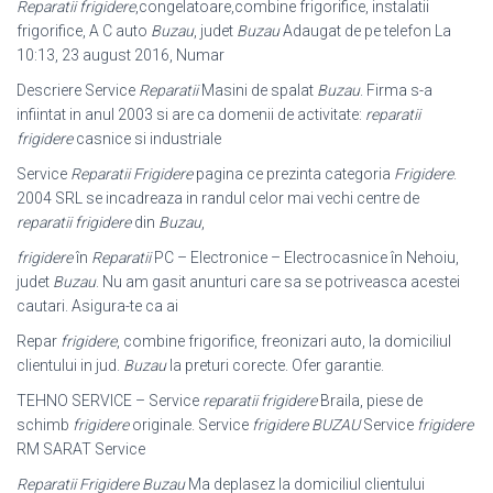
Reparatii frigidere
,congelatoare,combine frigorifice, instalatii
frigorifice, A C auto
Buzau
, judet
Buzau
Adaugat de pe telefon La
10:13, 23 august 2016, Numar
Descriere Service
Reparatii
Masini de spalat
Buzau
. Firma s-a
infiintat in anul 2003 si are ca domenii de activitate:
reparatii
frigidere
casnice si industriale
Service
Reparatii Frigidere
pagina ce prezinta categoria
Frigidere
.
2004 SRL se incadreaza in randul celor mai vechi centre de
reparatii frigidere
din
Buzau
,
frigidere
în
Reparatii
PC – Electronice – Electrocasnice în Nehoiu,
judet
Buzau
. Nu am gasit anunturi care sa se potriveasca acestei
cautari. Asigura-te ca ai
Repar
frigidere
, combine frigorifice, freonizari auto, la domiciliul
clientului in jud.
Buzau
la preturi corecte. Ofer garantie.
TEHNO SERVICE – Service
reparatii frigidere
Braila, piese de
schimb
frigidere
originale. Service
frigidere BUZAU
Service
frigidere
RM SARAT Service
Reparatii Frigidere Buzau
Ma deplasez la domiciliul clientului