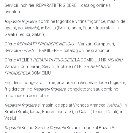
Servicii, Inchirieri REPARATII FRIGIDERE – catalog online si
anunturi.
Reparatii frigidere
, combine frigorifice, vitrine frigorifice, masini de
spalat, aer
Nehoiu
), in Braila (Braila, Ianca, Faurei, Insuratei), in
Galati (Tecuci, Galati),
Oferte
REPARATII FRIGIDERE NEHOIU
– Vanzari, Cumparari,
Servicii REPARATII FRIGIDERE – catalog online si anunturi.
Oferte ATELIER
REPARATII FRIGIDERE
LA DOMICILIU NR
NEHOIU
–
Vanzari, Cumparari, Servicii, Inchirieri ATELIER
REPARATII
FRIGIDERE
LA DOMICILIU
Frigider si congelator, firme, producatori
Nehoiu
reduceri frigidere,
frigidere online,
Reparatii frigidere
, congelatoare sau combine
frigorifice cu constatare
Reparatii frigidere
si masini de spalat Vrancea Vrancea.
Nehoiu
), in
Braila (
Braila, Ianca, Faurei, Insuratei), in Galati (Tecuci, Galati), in
Vaslui
Reparatii
Buzau. Service
Reparatii
Buzau din judetul Buzau Aer-