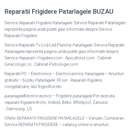
Reparatii Frigidere Patarlagele BUZAU
Service
Reparatii Frigidere Patarlagele
. Service Reparatii Patarlagele
reprezinta pagina unde puteti gasi informatii despre Service
Reparatii Frigidere
Service Reparatii Tv-Lcd-Led-Plasma
Patarlagele
. Service Reparatii
Patarlagele
reprezinta pagina unde puteti gasi informatii despre
Service
Reparatii
–
Frigidere
.com · Apicultorul.com · Cabinet-
Ginecologic.ro · Cabinet-
Psihologie.com
Reparatii PC – Electronice – Electrocasnice
Patarlagele
– Anunturi
gratuite – buzâu
Patarlagele
. 30 iun .
Reparatii frigidere
,
congelatoare, lazi frigorifice etc.
patarlagele
Electrocasnice – Frigidere
patarlagele
Pot executa
reparatii frigidere
Arctic, Indesit, Beko, Whirlpool, Zanussi
-,Samsung , LG
Oferte
REPARATII FRIGIDERE PATARLAGELE
– Vanzari, Cumparari,
Servicii REPARATII FRIGIDERE – catalog online si anunturi.