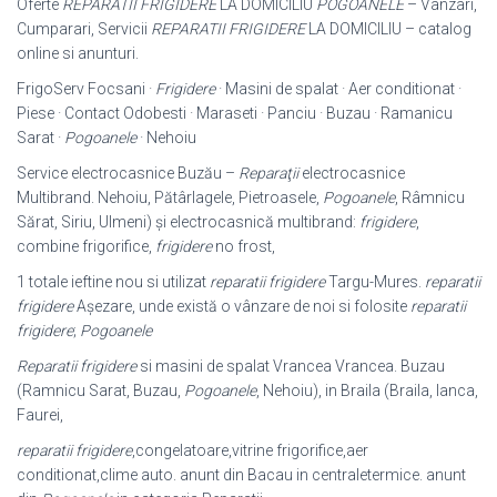
Oferte
REPARATII FRIGIDERE
LA DOMICILIU
POGOANELE
– Vanzari,
Cumparari, Servicii
REPARATII FRIGIDERE
LA DOMICILIU – catalog
online si anunturi.
FrigoServ Focsani ·
Frigidere
· Masini de spalat · Aer conditionat ·
Piese · Contact Odobesti · Maraseti · Panciu · Buzau · Ramanicu
Sarat ·
Pogoanele
· Nehoiu
Service electrocasnice Buzău –
Reparaţii
electrocasnice
Multibrand. Nehoiu, Pătârlagele, Pietroasele,
Pogoanele
, Râmnicu
Sărat, Siriu, Ulmeni) şi electrocasnică multibrand:
frigidere
,
combine frigorifice,
frigidere
no frost,
1 totale ieftine nou si utilizat
reparatii frigidere
Targu-Mures.
reparatii
frigidere
Așezare, unde există o vânzare de noi si folosite
reparatii
frigidere
;
Pogoanele
Reparatii frigidere
si masini de spalat Vrancea Vrancea. Buzau
(Ramnicu Sarat, Buzau,
Pogoanele
, Nehoiu), in Braila (Braila, Ianca,
Faurei,
reparatii frigidere
,congelatoare,vitrine frigorifice,aer
conditionat,clime auto. anunt din Bacau in centraletermice. anunt