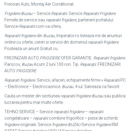
Freonari Auto, Montaj Aer Conditionat.
Frigidere Buzau
– Service
Reparatii
. Service
Reparatii Frigidere
Firmele de service sau
reparatii frigidere
, partenerii portalului
Service-
Reparatii
.com va ofera,
Reparatii frigidere
din
Buzau
, Imperator.ro listeaza mii de anunturi
online cu oferte, cereri si servicii din domeniul
reparatii frigidere
Posteaza un anunt Gratuit cu
FREONIZARI AUTO
FRIGIDERE
OFER GARANTIE.
Reparatii frigidere
.
Parscov,
Buzau
Acum 2 luni 100 ron. Tip.
Reparații
. FREONIZARI
AUTO
FRIGIDERE
Reparati frigidere
. Servicii, afaceri, echipamente firme »
Reparatii
PC
– Electronice – Electrocasnice.
Buzau
. 4 iul. Salveaza ca favorit
Cauta un mester din sectiunea
reparatii frigidere Buzau
sau publica
lucrarea pentru mai multe oferte.
TEHNO SERVICE – Service
reparatii frigidere
–
reparatii
congelatoare –
reparatii
combine frigorifice – piese de schimb
frigidere
originale. Service
frigidere BUZAU
Service
frigidere
RM