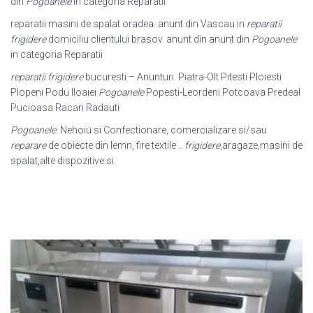
din
Pogoanele
in categoria Reparatii
reparatii masini de spalat oradea. anunt din Vascau in
reparatii
frigidere
domiciliu clientului brasov. anunt din anunt din
Pogoanele
in categoria Reparatii
reparatii frigidere
bucuresti – Anunturi. Piatra-Olt Pitesti Ploiesti
Plopeni Podu Iloaiei
Pogoanele
Popesti-Leordeni Potcoava Predeal
Pucioasa Racari Radauti
Pogoanele
. Nehoiu si Confectionare, comercializare si/sau
reparare
de obiecte din lemn, fire textile ..
frigidere
,aragaze,masini de
spalat,alte dispozitive si.