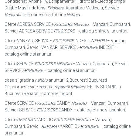
Conditionat, Antene Tv, Echipamente, Hidrofoare-Electropompe,
Drujbe-Masini de tuns,
Frigidere
, Aparatura Medicala, Service
Reparatii
Telefoane-smartphone
Nehoiu
.
Oferte ADRESA SERVICE
FRIGIDERE NEHOIU
– Vanzari, Cumparari,
Servicii ADRESA SERVICE
FRIGIDERE
– catalog online si anunturi.
Oferte VANZARI SERVICE
FRIGIDERE
INDESIT
NEHOIU
– Vanzari,
Cumparari, Servicii VANZARI SERVICE
FRIGIDERE
INDESIT –
catalog online si anunturi.
Oferte SERVICE
FRIGIDERE NEHOIU
– Vanzari, Cumparari, Servicii
SERVICE
FRIGIDERE
– catalog online si anunturi.
casa si gradina
nehoiu
anunturi. 2 Bucuresti Bucuresti
Celuhomeservice executa
reparatii frigidere
IEFTIN SI RAPID in
Bucuresti Reparatii combine frigorif
Oferte SERVICE
FRIGIDERE
CANDY
NEHOIU
– Vanzari, Cumparari,
Servicii SERVICE
FRIGIDERE
CANDY – catalog online si anunturi.
Oferte
REPARATII
ARCTIC
FRIGIDERE NEHOIU
– Vanzari,
Cumparari, Servicii
REPARATII
ARCTIC
FRIGIDERE
– catalog online
si anunturi.