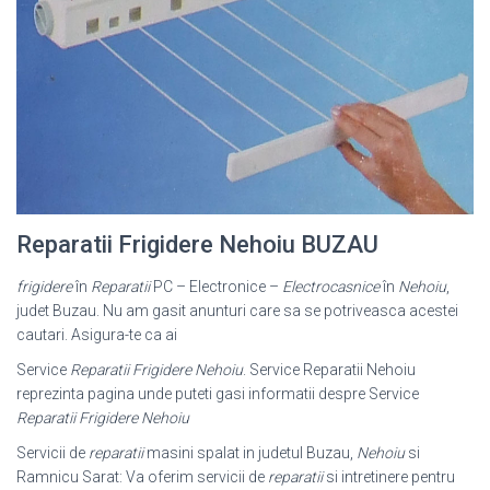
Reparatii Frigidere Nehoiu BUZAU
frigidere
în
Reparatii
PC – Electronice –
Electrocasnice
în
Nehoiu
,
judet Buzau. Nu am gasit anunturi care sa se potriveasca acestei
cautari. Asigura-te ca ai
Service
Reparatii Frigidere Nehoiu
. Service Reparatii Nehoiu
reprezinta pagina unde puteti gasi informatii despre Service
Reparatii Frigidere Nehoiu
Servicii de
reparatii
masini spalat in judetul Buzau,
Nehoiu
si
Ramnicu Sarat: Va oferim servicii de
reparatii
si intretinere pentru