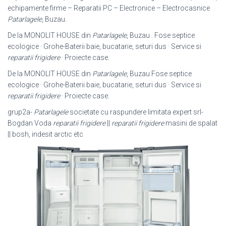
echipamente firme – Reparatii PC – Electronice – Electrocasnice
Patarlagele
, Buzau.
De la MONOLIT HOUSE din
Patarlagele
, Buzau . Fose septice
ecologice · Grohe-Baterii baie, bucatarie, seturi dus · Service si
reparatii frigidere
· Proiecte case.
De la MONOLIT HOUSE din
Patarlagele
, Buzau Fose septice
ecologice · Grohe-Baterii baie, bucatarie, seturi dus · Service si
reparatii frigidere
· Proiecte case.
grup2a-
Patarlagele
societate cu raspundere limitata expert srl-
Bogdan Voda
reparatii frigidere
||
reparatii frigidere
masini de spalat
|| bosh, indesit arctic etc