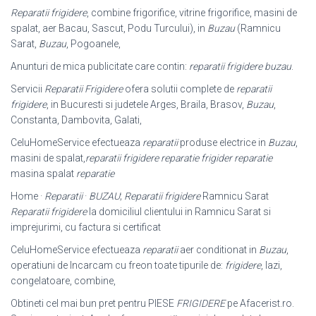
Reparatii frigidere
, combine frigorifice, vitrine frigorifice, masini de
spalat, aer Bacau, Sascut, Podu Turcului), in
Buzau
(Ramnicu
Sarat,
Buzau
, Pogoanele,
Anunturi de mica publicitate care contin:
reparatii frigidere buzau
.
Servicii
Reparatii Frigidere
ofera solutii complete de
reparatii
frigidere
, in Bucuresti si judetele Arges, Braila, Brasov,
Buzau
,
Constanta, Dambovita, Galati,
CeluHomeService efectueaza
reparatii
produse electrice in
Buzau
,
masini de spalat,
reparatii frigidere reparatie frigider reparatie
masina spalat
reparatie
Home ·
Reparatii
·
BUZAU
;
Reparatii frigidere
Ramnicu Sarat
Reparatii frigidere
la domiciliul clientului in Ramnicu Sarat si
imprejurimi, cu factura si certificat
CeluHomeService efectueaza
reparatii
aer conditionat in
Buzau
,
operatiuni de Incarcam cu freon toate tipurile de:
frigidere
, lazi,
congelatoare, combine,
Obtineti cel mai bun pret pentru PIESE
FRIGIDERE
pe Afacerist.ro.