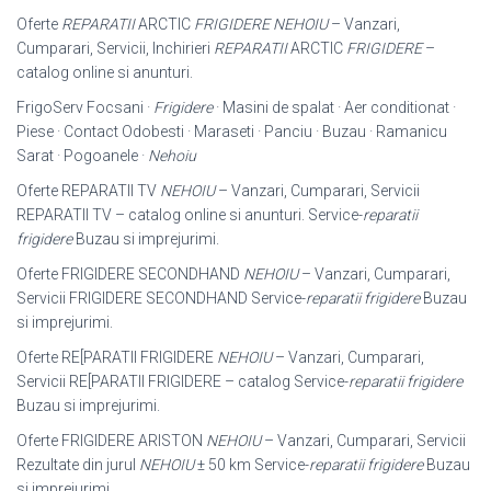
Oferte
REPARATII
ARCTIC
FRIGIDERE NEHOIU
– Vanzari,
Cumparari, Servicii, Inchirieri
REPARATII
ARCTIC
FRIGIDERE
–
catalog online si anunturi.
FrigoServ Focsani ·
Frigidere
· Masini de spalat · Aer conditionat ·
Piese · Contact Odobesti · Maraseti · Panciu · Buzau · Ramanicu
Sarat · Pogoanele ·
Nehoiu
Oferte REPARATII TV
NEHOIU
– Vanzari, Cumparari, Servicii
REPARATII TV – catalog online si anunturi. Service-
reparatii
frigidere
Buzau si imprejurimi.
Oferte FRIGIDERE SECONDHAND
NEHOIU
– Vanzari, Cumparari,
Servicii FRIGIDERE SECONDHAND Service-
reparatii frigidere
Buzau
si imprejurimi.
Oferte RE[PARATII FRIGIDERE
NEHOIU
– Vanzari, Cumparari,
Servicii RE[
PARATII FRIGIDERE – catalog Service-
reparatii frigidere
Buzau si imprejurimi.
Oferte FRIGIDERE ARISTON
NEHOIU
– Vanzari, Cumparari, Servicii
Rezultate din jurul
NEHOIU
± 50 km Service-
reparatii frigidere
Buzau
si imprejurimi.