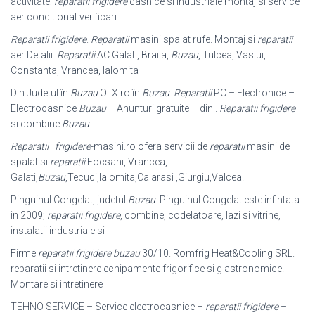
activitate:
reparatii frigidere
casnice si industriale montaj si service
aer conditionat verificari
Reparatii frigidere
.
Reparatii
masini spalat rufe. Montaj si
reparatii
aer Detalii.
Reparatii
AC Galati, Braila,
Buzau
, Tulcea, Vaslui,
Constanta, Vrancea, Ialomita
Din Judetul în
Buzau
OLX.ro în
Buzau
.
Reparatii
PC – Electronice –
Electrocasnice
Buzau
– Anunturi gratuite – din .
Reparatii frigidere
si combine
Buzau
.
Reparatii
–
frigidere
-masini.ro ofera servicii de
reparatii
masini de
spalat si
reparatii
Focsani, Vrancea,
Galati,
Buzau
,Tecuci,Ialomita,Calarasi ,Giurgiu,
Valcea.
Pinguinul Congelat, judetul
Buzau
: Pinguinul Congelat este infintata
in 2009;
reparatii frigidere
, combine, codelatoare, lazi si vitrine,
instalatii industriale si
Firme
reparatii frigidere buzau
30/10. Romfrig Heat&Cooling SRL.
reparatii si intretinere echipamente frigorifice si g astronomice.
Montare si intretinere
TEHNO SERVICE – Service electrocasnice –
reparatii frigidere
–