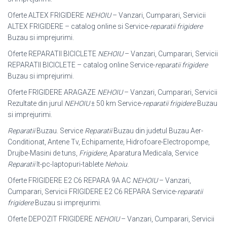
Oferte ALTEX FRIGIDERE
NEHOIU
– Vanzari, Cumparari, Servicii
ALTEX FRIGIDERE – catalog online si Service-
reparatii frigidere
Buzau si imprejurimi.
Oferte REPARATII BICICLETE
NEHOIU
– Vanzari, Cumparari, Servicii
REPARATII BICICLETE – catalog online Service-
reparatii frigidere
Buzau si imprejurimi.
Oferte FRIGIDERE ARAGAZE
NEHOIU
– Vanzari, Cumparari, Servicii
Rezultate din jurul
NEHOIU
± 50 km Service-
reparatii frigidere
Buzau
si imprejurimi.
Reparatii
Buzau. Service
Reparatii
Buzau din judetul Buzau Aer-
Conditionat, Antene Tv, Echipamente, Hidrofoare-Electropompe,
Drujbe-Masini de tuns,
Frigidere
, Aparatura Medicala, Service
Reparatii
It-pc-laptopuri-tablete
Nehoiu
.
Oferte FRIGIDERE E2 C6 REPARA 9A AC
NEHOIU
– Vanzari,
Cumparari, Servicii FRIGIDERE E2 C6 REPARA Service-
reparatii
frigidere
Buzau si imprejurimi.
Oferte DEPOZIT FRIGIDERE
NEHOIU
– Vanzari, Cumparari, Servicii