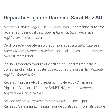
Reparatii Frigidere Ramnicu Sarat BUZAU
Reparatii
, Service
Frigidere
in
Ramnicu Sarat
. Frigotehnisti autorizati,
reparam orice model de
frigider
in
Ramnicu Sarat
. Reparatia
frigiderelor
se efectueaza la
CeluHomeService ofera solutii complete de
reparatii frigidere
in
Ramnicu Sarat
,
Reparatii frigidere
la domiciliul clientului in
Ramnicu
Sarat
si imprejurimi,
inclusiv repararea modulelor electronice. Reparatii frigidere la
domiciliul clientului in judetul Buzau, cu factura si certific.
Reparatii
frigidere Ramnicu Sarat
Reparatii frigidere ARCTIC, reparatii frigidere BEKO, reparatii
frigidere LG, reparatii frigidere SAMSUNG, reparatii
Reparatii
frigidere RAMNICU SARAT
Service
Reparatii Frigidere Ramnicu Sarat
. Service Reparatii
Ramnicu Sarat reprezinta pagina unde puteti gasi informatii despre