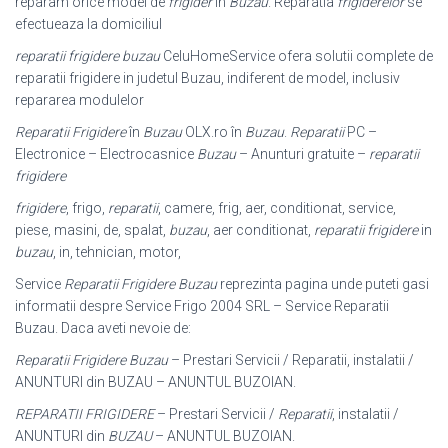
reparam orice model de
frigider
in
Buzau
. Reparatia
frigiderelor
se
efectueaza la domiciliul
reparatii frigidere buzau
CeluHomeService ofera solutii complete de
reparatii frigidere in judetul Buzau, indiferent de model, inclusiv
repararea modulelor
Reparatii Frigidere
în
Buzau
OLX.ro în
Buzau
.
Reparatii
PC –
Electronice – Electrocasnice
Buzau
– Anunturi gratuite –
reparatii
frigidere
frigidere
, frigo,
reparatii
, camere, frig, aer, conditionat, service,
piese, masini, de, spalat,
buzau
, aer conditionat,
reparatii frigidere
in
buzau
, in, tehnician, motor,
Service
Reparatii Frigidere Buzau
reprezinta pagina unde puteti gasi
informatii despre Service Frigo 2004 SRL – Service Reparatii
Buzau. Daca aveti nevoie de:
Reparatii Frigidere Buzau
– Prestari Servicii / Reparatii, instalatii /
ANUNTURI din BUZAU – ANUNTUL BUZOIAN.
REPARATII FRIGIDERE
– Prestari Servicii /
Reparatii
, instalatii /
ANUNTURI din
BUZAU
– ANUNTUL BUZOIAN.