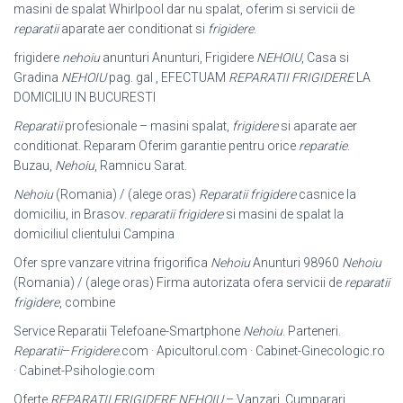
masini de spalat Whirlpool dar nu spalat, oferim si servicii de
reparatii
aparate aer conditionat si
frigidere
.
frigidere
nehoiu
anunturi Anunturi, Frigidere
NEHOIU
, Casa si
Gradina
NEHOIU
pag. gal , EFECTUAM
REPARATII FRIGIDERE
LA
DOMICILIU IN BUCURESTI
Reparatii
profesionale – masini spalat,
frigidere
si aparate aer
conditionat. Reparam Oferim garantie pentru orice
reparatie
.
Buzau,
Nehoiu
, Ramnicu Sarat.
Nehoiu
(Romania) / (alege oras)
Reparatii frigidere
casnice la
domiciliu, in Brasov.
reparatii frigidere
si masini de spalat la
domiciliul clientului Campina
Ofer spre vanzare vitrina frigorifica
Nehoiu
Anunturi 98960
Nehoiu
(Romania) / (alege oras) Firma autorizata ofera servicii de
reparatii
frigidere
, combine
Service Reparatii Telefoane-Smartphone
Nehoiu
. Parteneri.
Reparatii
–
Frigidere
.com · Apicultorul.com · Cabinet-Ginecologic.ro
· Cabinet-Psihologie.
com
Oferte
REPARATII FRIGIDERE NEHOIU
– Vanzari, Cumparari,