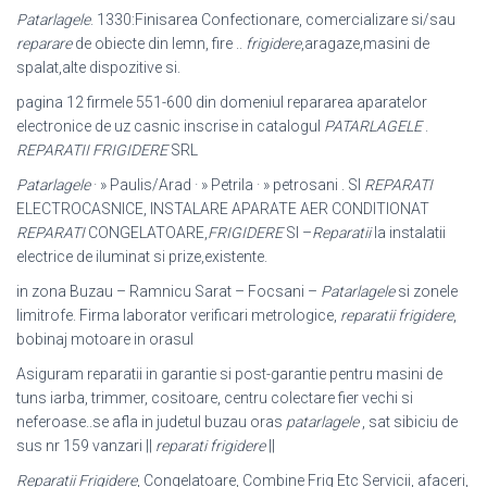
Patarlagele
. 1330:Finisarea Confectionare, comercializare si/sau
reparare
de obiecte din lemn, fire ..
frigidere
,aragaze,masini de
spalat,alte dispozitive si.
pagina 12 firmele 551-600 din domeniul repararea aparatelor
electronice de uz casnic inscrise in catalogul
PATARLAGELE
.
REPARATII FRIGIDERE
SRL
Patarlagele
· » Paulis/Arad · » Petrila · » petrosani . SI
REPARATI
ELECTROCASNICE, INSTALARE APARATE AER CONDITIONAT
REPARATI
CONGELATOARE,
FRIGIDERE
SI –
Reparatii
la instalatii
electrice de iluminat si prize,existente.
in zona Buzau – Ramnicu Sarat – Focsani –
Patarlagele
si zonele
limitrofe. Firma laborator verificari metrologice,
reparatii frigidere
,
bobinaj motoare in orasul
Asiguram reparatii in garantie si post-garantie pentru masini de
tuns iarba, trimmer, cositoare, centru colectare fier vechi si
neferoase..se afla in judetul buzau oras
patarlagele
, sat sibiciu de
sus nr 159 vanzari ||
reparati frigidere
||
Reparatii Frigidere
, Congelatoare, Combine Frig Etc Servicii, afaceri,