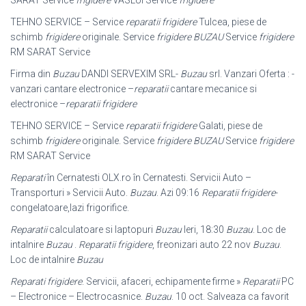
SARAT Service
frigidere
VASLUI Service
frigidere
TEHNO SERVICE – Service
reparatii frigidere
Tulcea, piese de
schimb
frigidere
originale. Service
frigidere BUZAU
Service
frigidere
RM SARAT Service
Firma din
Buzau
DANDI SERVEXIM SRL-
Buzau
srl. Vanzari Oferta : -
vanzari cantare electronice –
reparatii
cantare mecanice si
electronice –
reparatii frigidere
TEHNO SERVICE – Service
reparatii frigidere
Galati, piese de
schimb
frigidere
originale. Service
frigidere BUZAU
Service
frigidere
RM SARAT Service
Reparati
în Cernatesti OLX.ro în Cernatesti. Servicii Auto –
Transporturi » Servicii Auto.
Buzau
. Azi 09:16
Reparatii frigidere
-
congelatoare,lazi frigorifice.
Reparatii
calculatoare si laptopuri
Buzau
Ieri, 18:30
Buzau
. Loc de
intalnire
Buzau
.
Reparatii frigidere
, freonizari auto 22 nov
Buzau
.
Loc de intalnire
Buzau
Reparati frigidere
. Servicii, afaceri, echipamente firme »
Reparatii
PC
– Electronice – Electrocasnice.
Buzau
. 10 oct. Salveaza ca favorit