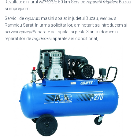
Rezultate din jurul
NEHOIU
± 50 km Service-
reparatii frigidere
Buzau
si imprejurimi.
Servicii de
reparatii
masini spalat in judetul Buzau,
Nehoiu
si
Ramnicu Sarat: In urma solicitarilor, am hotarit sa introducem si
servicii
reparatii
aparate aer spalat si peste 3 ani in domeniul
reparatiilor de
frigidere
si aparate aer conditionat,