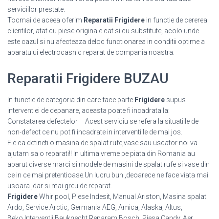
serviciilor prestate.
Tocmai de aceea oferim
Reparatii Frigidere
in functie de cererea
clientilor, atat cu piese originale cat si cu substitute, acolo unde
este cazul si nu afecteaza deloc functionarea in conditii optime a
aparatului electrocasnic reparat de compania noastra.
Reparatii Frigidere BUZAU
In functie de categoria din care face parte
Frigidere
supus
interventiei de depanare, aceasta poate fi incadrata la:
Constatarea defectelor – Acest serviciu se refera la situatiile de
non-defect ce nu pot fi incadrate in interventiile de mai jos.
Fie ca detineti o masina de spalat rufe,vase sau uscator noi va
ajutam sa o reparati!! In ultima vreme pe piata din Romania au
aparut diverse marci si modele de masini de spalat rufe si vase din
ce in ce mai pretentioase.Un lucru bun ,deoarece ne face viata mai
usoara ,dar si mai greu de reparat.
Frigidere
Whirlpool, Piese Indesit, Manual Ariston, Masina spalat
Ardo, Service Arctic, Germania AEG, Amica, Alaska, Altus,
Beko,Interventii Bauknecht,Reparam Bosch, Piesa Candy, Aer