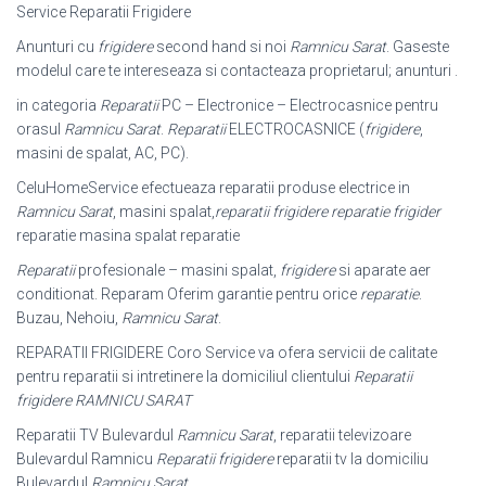
Service Reparatii Frigidere
Anunturi cu
frigidere
second hand si noi
Ramnicu Sarat
. Gaseste
modelul care te intereseaza si contacteaza proprietarul; anunturi .
in categoria
Reparatii
PC – Electronice – Electrocasnice pentru
orasul
Ramnicu Sarat
.
Reparatii
ELECTROCASNICE (
frigidere
,
masini de spalat, AC, PC).
CeluHomeService efectueaza reparatii produse electrice in
Ramnicu Sarat
, masini spalat,
reparatii frigidere reparatie frigider
reparatie masina spalat reparatie
Reparatii
profesionale – masini spalat,
frigidere
si aparate aer
conditionat. Reparam Oferim garantie pentru orice
reparatie
.
Buzau, Nehoiu,
Ramnicu Sarat
.
REPARATII FRIGIDERE Coro Service va ofera servicii de calitate
pentru reparatii si intretinere la domiciliul clientului
Reparatii
frigidere RAMNICU SARAT
Reparatii TV Bulevardul
Ramnicu Sarat
, reparatii televizoare
Bulevardul Ramnicu
Reparatii frigidere
reparatii tv la domiciliu
Bulevardul
Ramnicu Sarat