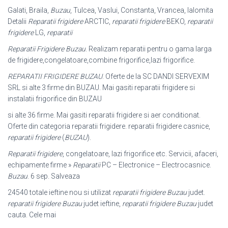
Galati, Braila,
Buzau
, Tulcea, Vaslui, Constanta, Vrancea, Ialomita
Detalii
Reparatii frigidere
ARCTIC,
reparatii frigidere
BEKO,
reparatii
frigidere
LG,
reparatii
Reparatii Frigidere Buzau
. Realizam reparatii pentru o gama larga
de frigidere,
congelatoare,combine frigorifice,lazi frigorifice.
REPARATII FRIGIDERE BUZAU
. Oferte de la SC DANDI SERVEXIM
SRL si alte 3 firme din BUZAU. Mai gasiti reparatii frigidere si
instalatii frigorifice din BUZAU
si alte 36 firme. Mai gasiti reparatii frigidere si aer conditionat.
Oferte din categoria reparatii frigidere. reparatii frigidere casnice,
reparatii frigidere
(
BUZAU
).
Reparatii frigidere
, congelatoare, lazi frigorifice etc. Servicii, afaceri,
echipamente firme »
Reparatii
PC – Electronice – Electrocasnice.
Buzau
. 6 sep. Salveaza
24540 totale ieftine nou si utilizat
reparatii frigidere Buzau
judet.
reparatii frigidere Buzau
judet ieftine,
reparatii frigidere Buzau
judet
cauta. Cele mai