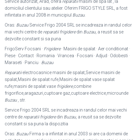
Service autorizat, Arad, ofera
reparatii
masini de spa lat , la
domiciliul clientului sau atelier. Oferim FRIGO STYLE SRL, a fost
infiintata in anul 2008 in municipiul
Buzau
.
Oras:
Buzau
Service Frigo 2004 SRL se incadreaza in randul celor
mai vechi centre de
reparatii frigidere
din
Buzau
, a reusit sa se
dezvolte constant si sa puna
FrigoServ Focsani ·
Frigidere
· Masini de spalat · Aer conditionat ·
Piese · Contact · Romania · Vrancea · Focsani · Adjud · Odobesti ·
Maraseti · Panciu ·
Buzau
Reparatii
electrocasnice masini de spalat,Service masini de
spalat,Masini de spalat rufe,Masini de spalat vase spalat
rufe,masini de spalat vase
frigidere
,
combine
frigorifice,aragazuri,cuptoare gaz,cuptoare electrice,microunde
Buzau
, str.
Service Frigo 2004 SRL se incadreaza in randul celor mai vechi
centre de
reparatii frigidere
din
Buzau
, a reusit sa se dezvolte
constant si sa puna la dispozitia
Oras:
Buzau
Firma s-a infiintat in anul 2003 si are ca domenii de