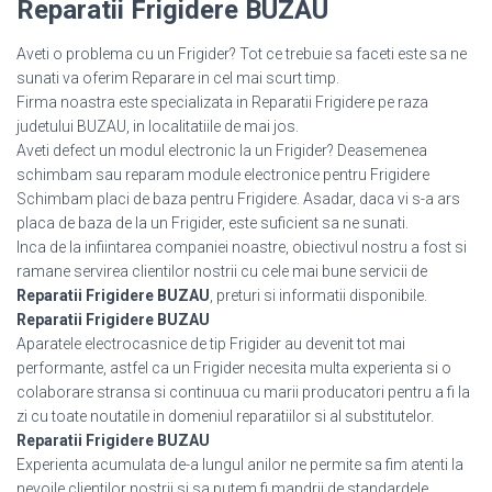
Reparatii Frigidere BUZAU
Aveti o problema cu un Frigider? Tot ce trebuie sa faceti este sa ne
sunati va oferim Reparare in cel mai scurt timp.
Firma noastra este specializata in Reparatii Frigidere pe raza
judetului BUZAU, in localitatiile de mai jos.
Aveti defect un modul electronic la un Frigider? Deasemenea
schimbam sau reparam module electronice pentru Frigidere
Schimbam placi de baza pentru Frigidere. Asadar, daca vi s-a ars
placa de baza de la un Frigider, este suficient sa ne sunati.
Inca de la infiintarea companiei noastre, obiectivul nostru a fost si
ramane servirea clientilor nostrii cu cele mai bune servicii de
Reparatii Frigidere BUZAU
, preturi si informatii disponibile.
Reparatii Frigidere BUZAU
Aparatele electrocasnice de tip Frigider au devenit tot mai
performante, astfel ca un Frigider necesita multa experienta si o
colaborare stransa si continuua cu marii producatori pentru a fi la
zi cu toate noutatile in domeniul reparatiilor si al substitutelor.
Reparatii Frigidere BUZAU
Experienta acumulata de-a lungul anilor ne permite sa fim atenti la
nevoile clientilor nostrii si sa putem fi mandrii de standardele