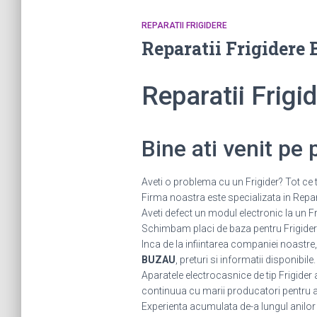
REPARATII FRIGIDERE
Reparatii Frigider
Reparatii Frig
Bine ati venit pe
Aveti o problema cu un Frigider? Tot ce t
Firma noastra este specializata in Reparat
Aveti defect un modul electronic la un
Schimbam placi de baza pentru Frigidere.
Inca de la infiintarea companiei noastre,
BUZAU
, preturi si informatii disponibile
Aparatele electrocasnice de tip Frigider
continuua cu marii producatori pentru a fi
Experienta acumulata de-a lungul anilor ne