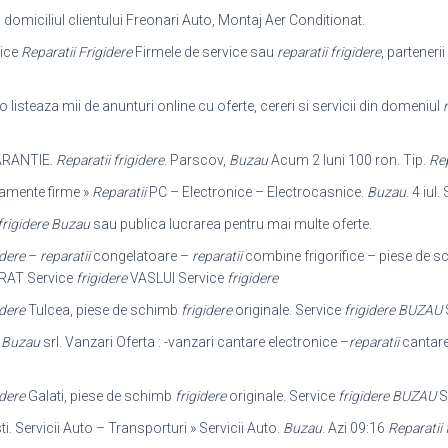
domiciliul clientului Freonari Auto, Montaj Aer Conditionat.
vice
Reparatii Frigidere
Firmele de service sau
reparatii frigidere
, partenerii
o listeaza mii de anunturi online cu oferte, cereri si servicii din domeniul
r
RANTIE.
Reparatii frigidere
. Parscov,
Buzau
Acum 2 luni 100 ron. Tip.
Rep
ipamente firme »
Reparatii
PC – Electronice – Electrocasnice.
Buzau
. 4 iul
 frigidere Buzau
sau publica lucrarea pentru mai multe oferte.
idere
–
reparatii
congelatoare –
reparatii
combine frigorifice – piese de 
AT Service
frigidere
VASLUI Service
frigidere
idere
Tulcea, piese de schimb
frigidere
originale. Service
frigidere BUZAU
-
Buzau
srl. Vanzari Oferta : -vanzari cantare electronice –
reparatii
cantare
idere
Galati, piese de schimb
frigidere
originale. Service
frigidere BUZAU
S
i. Servicii Auto – Transporturi » Servicii Auto.
Buzau
. Azi 09:16
Reparatii 