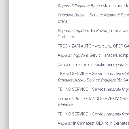
Reparatii Frigidere Buzau
Ma deplasez la 
Frigidere Buzau
– Service
Reparatii
. Ser
ofera,
Reparatii frigidere
din
Buzau
, Imperator.r
Gratuit cu
FREONIZARI AUTO
FRIGIDERE
OFER GA
Reparati frigidere
. Servicii, afaceri, ech
Cauta un mester din sectiunea
reparatii
TEHNO SERVICE – Service
reparatii frig
frigidere BUZAU
Service
frigidere
RM SAR
TEHNO SERVICE – Service
reparatii frig
Firma din
Buzau
DANDI SERVEXIM SRL
frigidere
TEHNO SERVICE – Service
reparatii frig
Reparati
în Cernatesti OLX.ro în Cernatest