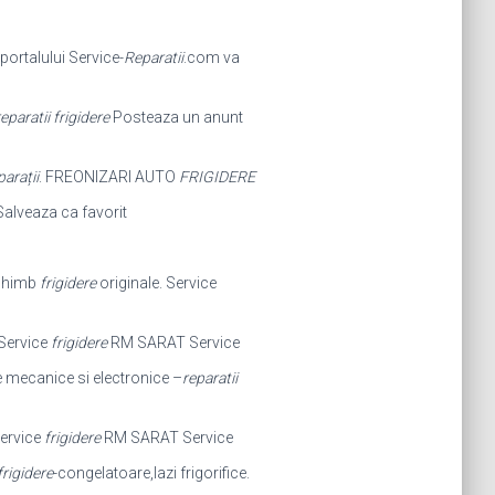
 portalului Service-
Reparatii
.com va
eparatii frigidere
Posteaza un anunt
arații
. FREONIZARI AUTO
FRIGIDERE
. Salveaza ca favorit
schimb
frigidere
originale. Service
Service
frigidere
RM SARAT Service
 mecanice si electronice –
reparatii
ervice
frigidere
RM SARAT Service
frigidere
-congelatoare,lazi frigorifice.