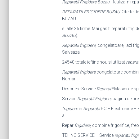
Reparatii Frigidere Buzau
. Realizam repa
REPARATII FRIGIDERE BUZAU
. Oferte d
BUZAU
si alte 36 firme. Mai gasiti reparatii frigi
BUZAU
).
Reparatii frigidere
, congelatoare, lazi fri
Salveaza
24540 totale ieftine nou si utilizat
reparat
Reparatii frigidere
,congelatoare,combine fr
Numar
Descriere Service
Reparatii
Masini de sp
Service
Reparatii Frigidere
pagina ce pre
frigidere
în
Reparatii
PC – Electronice – E
ai
Repar
frigidere
, combine frigorifice, freon
TEHNO SERVICE – Service
reparatii frig