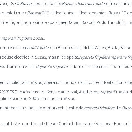
u
Ieri, 18:30
Buzau
. Loc de intalnire
Buzau
.
Reparatii frigidere
, freonizari 
ipamente firme »
Reparatii
PC – Electronice – Electrocasnice.
Buzau
. 10 oc
vitrine frigorifice, masini de spalat, aer Bacau, Sascut, Podu Turcului), in
B
:
reparatii frigidere buzau
.
 complete de
reparatii frigidere
, in Bucuresti si judetele Arges, Braila, Braso
roduse electrice in
Buzau
, masini de spalat,
reparatii frigidere reparatie fr
dere
Ramnicu Sarat
Reparatii frigidere
la domiciliul clientului in Ramnicu S
er conditionat in
Buzau
, operatiuni de Incarcam cu freon toate tipurile de
RIGIDERE
pe Afacerist.ro. Service autorizat, Arad, ofera
reparatii
masini de
nfiintata in anul 2008 in municipiul
Buzau
.
ncadreaza in randul celor mai vechi centre de
reparatii frigidere
din
Buza
 spalat · Aer conditionat · Piese · Contact · Romania · Vrancea · Focsani · 