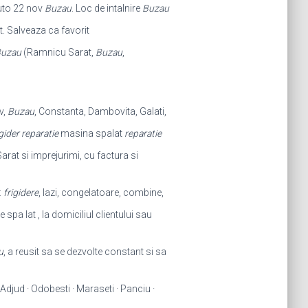
auto 22 nov
Buzau
. Loc de intalnire
Buzau
t. Salveaza ca favorit
uzau
(Ramnicu Sarat,
Buzau
,
v,
Buzau
, Constanta, Dambovita, Galati,
igider reparatie
masina spalat
reparatie
arat si imprejurimi, cu factura si
:
frigidere
, lazi, congelatoare, combine,
 spa lat , la domiciliul clientului sau
u
, a reusit sa se dezvolte constant si sa
Adjud · Odobesti · Maraseti · Panciu ·