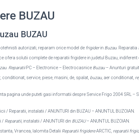
idere BUZAU
 Buzau BUZAU
igotehnisti autorizati, reparam orice model de
frigider
in
Buzau
. Reparatia
ofera solutii complete de reparatii frigidere in judetul Buzau, indiferen
zau
.
Reparatii
PC – Electronice – Electrocasnice
Buzau
– Anunturi gratui
r, conditionat, service, piese, masini, de, spalat,
buzau
, aer conditionat,
re
nta pagina unde puteti gasi informatii despre Service Frigo 2004 SRL – S
vicii / Reparatii, instalatii / ANUNTURI din BUZAU – ANUNTUL BUZOIAN.
i /
Reparatii
, instalatii / ANUNTURI din
BUZAU
– ANUNTUL BUZOIAN.
nstanta, Vrancea, Ialomita Detalii
Reparatii frigidere
ARCTIC,
reparatii frigi