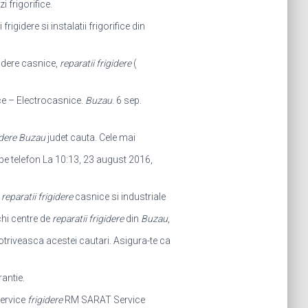
 frigorifice.
igidere si instalatii frigorifice din
igidere casnice,
reparatii frigidere
(
e – Electrocasnice.
Buzau
. 6 sep.
gidere Buzau
judet cauta. Cele mai
e telefon La 10:13, 23 august 2016,
:
reparatii frigidere
casnice si industriale
chi centre de
reparatii frigidere
din
Buzau
,
otriveasca acestei cautari. Asigura-te ca
rantie.
ervice
frigidere
RM SARAT Service