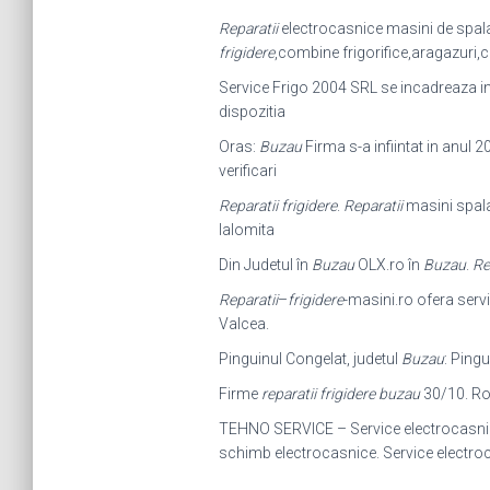
Reparatii
electrocasnice masini de spalat
frigidere
,
combine frigorifice,aragazuri,
Service Frigo 2004 SRL se incadreaza in
dispozitia
Oras:
Buzau
Firma s-a infiintat in anul 2
verificari
Reparatii frigidere
.
Reparatii
masini spala
Ialomita
Din Judetul în
Buzau
OLX.ro în
Buzau
.
Re
Reparatii
–
frigidere
-masini.ro ofera servi
Valcea.
Pinguinul Congelat, judetul
Buzau
: Pingu
Firme
reparatii frigidere buzau
30/10. Rom
TEHNO SERVICE – Service electrocasn
schimb electrocasnice. Service electr