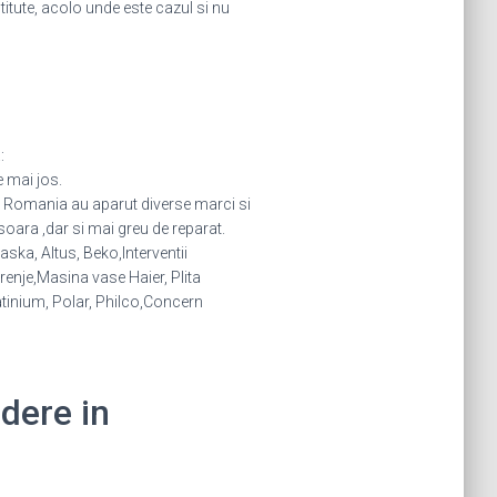
stitute, acolo unde este cazul si nu
:
e mai jos.
in Romania au aparut diverse marci si
oara ,dar si mai greu de reparat.
ska, Altus, Beko,Interventii
nje,Masina vase Haier, Plita
atinium, Polar, Philco,Concern
idere in