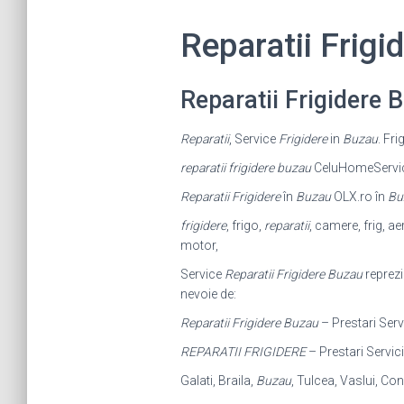
Reparatii Frig
Reparatii Frigidere
Reparatii
, Service
Frigidere
in
Buzau
. Fr
reparatii frigidere buzau
CeluHomeService 
Reparatii Frigidere
în
Buzau
OLX.ro în
Bu
frigidere
, frigo,
reparatii
, camere, frig, ae
motor,
Service
Reparatii Frigidere Buzau
reprezi
nevoie de:
Reparatii Frigidere Buzau
– Prestari Ser
REPARATII FRIGIDERE
– Prestari Servici
Galati, Braila,
Buzau
, Tulcea, Vaslui, Co