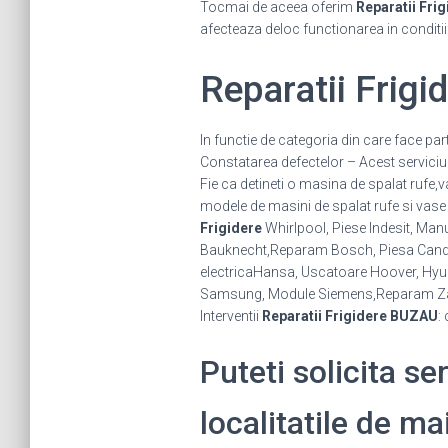
Tocmai de aceea oferim
Reparatii Frig
afecteaza deloc functionarea in conditi
Reparatii Frig
In functie de categoria din care face par
Constatarea defectelor – Acest serviciu se
Fie ca detineti o masina de spalat rufe,
modele de masini de spalat rufe si vase 
Frigidere
Whirlpool, Piese Indesit, Manu
Bauknecht,Reparam Bosch, Piesa Candy, 
electricaHansa, Uscatoare Hoover, Hyund
Samsung, Module Siemens,Reparam Za
Interventii
Reparatii Frigidere BUZAU
:
Puteti solicita se
localitatile de ma