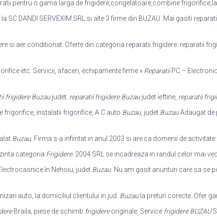
ratii pentru o gama larga de frigidere,
congelatoare,combine frigorifice,lazi
e la SC DANDI SERVEXIM SRL si alte 3 firme din BUZAU. Mai gasiti reparatii fr
dere si aer conditionat. Oferte din categoria reparatii frigidere. reparatii fr
gorifice etc. Servicii, afaceri, echipamente firme »
Reparatii
PC – Electronic
ii frigidere Buzau
judet.
reparatii frigidere Buzau
judet ieftine,
reparatii fri
igorifice, instalatii frigorifice, A C auto
Buzau
, judet
Buzau
Adaugat de p
alat
Buzau
. Firma s-a infiintat in anul 2003 si are ca domenii de activitate
zinta categoria
Frigidere
. 2004 SRL se incadreaza in randul celor mai ve
lectrocasnice în Nehoiu, judet
Buzau
. Nu am gasit anunturi care sa se p
izari auto, la domiciliul clientului in jud.
Buzau
la preturi corecte. Ofer ga
idere
Braila, piese de schimb
frigidere
originale. Service
frigidere BUZAU
S