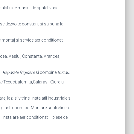
palat rufe,masini de spalat vase
a se dezvolte constant si sa puna la
e montaj si service aer conditionat
lcea, Vaslui, Constanta, Vrancea,
 .
Reparatii frigidere
si combine
Buzau
.
u
,Tecuci,Ialomita,Calarasi ,Giurgiu,
, lazi si vitrine, instalatii industriale si
i g astronomice. Montare si intretinere
i instalare aer conditionat – piese de