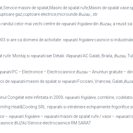
,Service masini de spalat,Masini de spalat rufe,Masini de spalat vase s
cuptoare gaz,cuptoare electrice,microunde
Buzau
, str.
 randul celor mai vechi centre de
reparatii frigidere
din
Buzau
, a reusit s
003 si are ca domenii de activitate:
reparatii frigidere
casnice si industrial
t rufe. Montaj si
reparatii
aer Detalii.
Reparatii
AC Galati, Braila,
Buzau
, Tu
paratii
PC – Electronice – Electrocasnice
Buzau
– Anunturi gratuite – din
cii de
reparatii
masini de spalat si
reparatii
Focsani, Vrancea, Galati,
Buza
inul Congelat este infintata in 2009;
reparatii frigidere
, combine, codelatoare
frig Heat&Cooling SRL. reparatii si intretinere echipamente frigorifice s
ice –
reparatii frigidere
–
reparatii
masini de spalat rufe / vase –
reparatii
s
ocasnice
BUZAU
Service electrocasnice RM SARAT