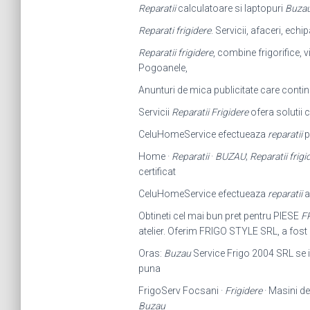
Reparatii
calculatoare si laptopuri
Buza
Reparati frigidere
. Servicii, afaceri, ech
Reparatii frigidere
, combine frigorifice, 
Pogoanele,
Anunturi de mica publicitate care contin
Servicii
Reparatii Frigidere
ofera solutii
CeluHomeService efectueaza
reparatii
p
Home ·
Reparatii
·
BUZAU
;
Reparatii frigi
certificat
CeluHomeService efectueaza
reparatii
a
Obtineti cel mai bun pret pentru PIESE
F
atelier. Oferim FRIGO STYLE SRL, a fost i
Oras:
Buzau
Service Frigo 2004 SRL se i
puna
FrigoServ Focsani ·
Frigidere
· Masini de
Buzau