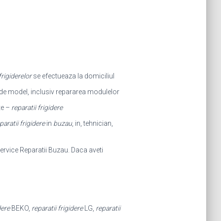
frigiderelor
se efectueaza la domiciliul
t de model, inclusiv repararea modulelor
te –
reparatii frigidere
paratii frigidere
in
buzau
, in, tehnician,
ervice Reparatii Buzau. Daca aveti
dere
BEKO,
reparatii frigidere
LG,
reparatii