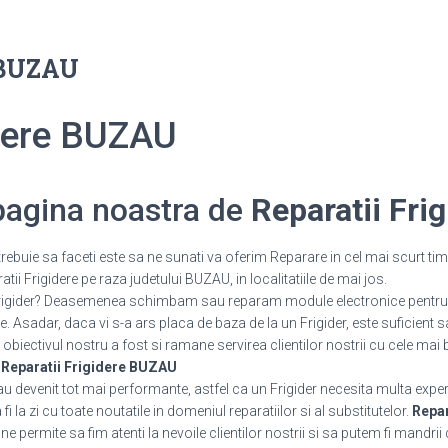
e BUZAU
idere BUZAU
 pagina noastra de
Reparatii Fri
rebuie sa faceti este sa ne sunati va oferim Reparare in cel mai scurt tim
ii Frigidere pe raza judetului BUZAU, in localitatiile de mai jos.
 Frigider? Deasemenea schimbam sau reparam module electronice pentru 
 Asadar, daca vi s-a ars placa de baza de la un Frigider, este suficient s
 obiectivul nostru a fost si ramane servirea clientilor nostrii cu cele mai 
.
Reparatii Frigidere BUZAU
 au devenit tot mai performante, astfel ca un Frigider necesita multa expe
 la zi cu toate noutatile in domeniul reparatiilor si al substitutelor.
Repar
 permite sa fim atenti la nevoile clientilor nostrii si sa putem fi mandrii 