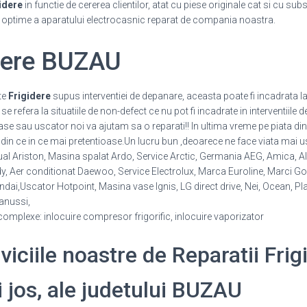
idere
in functie de cererea clientilor, atat cu piese originale cat si cu sub
i optime a aparatului electrocasnic reparat de compania noastra.
idere BUZAU
te
Frigidere
supus interventiei de depanare, aceasta poate fi incadrata la
 refera la situatiile de non-defect ce nu pot fi incadrate in interventiile d
vase sau uscator noi va ajutam sa o reparati!! In ultima vreme pe piata d
din ce in ce mai pretentioase.Un lucru bun ,deoarece ne face viata mai us
al Ariston, Masina spalat Ardo, Service Arctic, Germania AEG, Amica, Ala
Aer conditionat Daewoo, Service Electrolux, Marca Euroline, Marci Gore
ai,Uscator Hotpoint, Masina vase Ignis, LG direct drive, Nei, Ocean, Pl
nussi,
 complexe: inlocuire compresor frigorific, inlocuire vaporizator
rviciile noastre de Reparatii Frig
i jos, ale judetului BUZAU