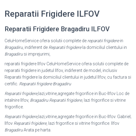
Reparatii Frigidere ILFOV
Reparatii Frigidere Bragadiru ILFOV
CeluHomeService ofera solutii complete de
reparatii frigidere
in
Bragadiru
, indiferent de
Reparatii frigidere
la domiciliul clientului in
Bragadiru
si imprejurimi,
reparatii frigidere Ilfov CeluHomeService ofera solutii complete de
reparatii frigidere in judetul Ilfov, indiferent de model, inclusiv
Reparatii frigidere la domiciliul clientului in judetul Ilfov, cu factura si
certific.
Reparatii frigidere Bragadiru
Reparatii frigidere
,lazi,vitrine,agregate frigorifice in Buc-Ilfov Loc de
intalnire Ilfov,
Bragadiru
Reparatii frigidere
, lazi frigorifice si vitrine
frigorifice.
Reparatii frigidere
,lazi,vitrine,agregate frigorifice in Buc-Ilfov. Gabriel;
Ilfov
Reparatii frigidere
, lazi frigorifice si vitrine frigorifice. Ilfov
Bragadiru
Arata pe harta.