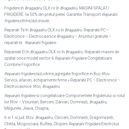
Frigidere în
Bragadiru
OLX.ro în
Bragadiru
. MASINI SPALAT/
FRIGIDERE -la 50% din pretul pietei. Garantie.Transport
Reparatii
frigidere
,vitrine,lazi,insule.
Reparati Te în
Bragadiru
OLX.ro în
Bragadiru
. Reparatii PC –
Electronice – Electrocasnice
Bragadiru
– Anunturi gratuite –
reparati te .
Reparatii frigidere
.
Repareati El în
Bragadiru
OLX.ro în
Bragadiru
. Reparatii masini de
spalat orice model sector 6
Reparatii Frigidere
Congelatoare
Combine Frigorifice.
Reparatii frigidere
,lazi,vitrine,agregate frigorifice in Buc-Ilfov.
Servicii, afaceri, echipamente firme » Reparatii PC – Electronice –
Electrocasnice. Ilfov,
Bragadiru
.
Reparatii frigidere
si congelatoare Componentele frigiderului si rolul
lor Ilfov – Voluntari, Berceni, Dârvari, Domnești,
Bragadiru
,
Măgurele, Jilava, Chiajna,
6 si 1 si jud. Ilfov:
Bragadiru
, Clinceni, Domnesti, Dragomiresti,
Chitila, Mogosoaia, Buftea, Otopeni
Reparatii Frigidere
Electrolux