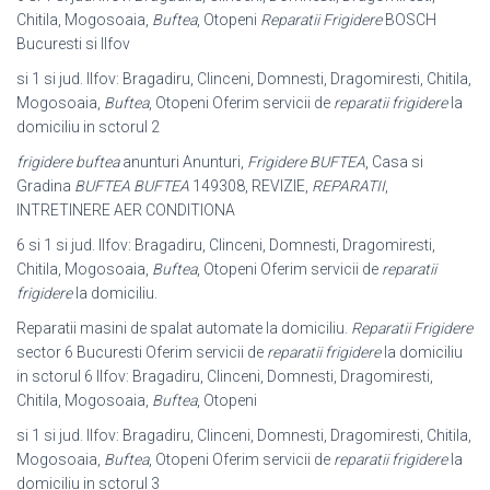
Chitila, Mogosoaia,
Buftea
, Otopeni
Reparatii Frigidere
BOSCH
Bucuresti si Ilfov
si 1 si jud. Ilfov: Bragadiru, Clinceni, Domnesti, Dragomiresti, Chitila,
Mogosoaia,
Buftea
, Otopeni Oferim servicii de
reparatii frigidere
la
domiciliu in sctorul 2
frigidere buftea
anunturi Anunturi,
Frigidere BUFTEA
, Casa si
Gradina
BUFTEA
BUFTEA
149308, REVIZIE,
REPARATII
,
INTRETINERE AER CONDITIONA
6 si 1 si jud. Ilfov: Bragadiru, Clinceni, Domnesti, Dragomiresti,
Chitila, Mogosoaia,
Buftea
, Otopeni Oferim servicii de
reparatii
frigidere
la domiciliu.
Reparatii masini de spalat automate la domiciliu.
Reparatii Frigidere
sector 6 Bucuresti Oferim servicii de
reparatii frigidere
la domiciliu
in sctorul 6 Ilfov: Bragadiru, Clinceni, Domnesti, Dragomiresti,
Chitila, Mogosoaia,
Buftea
, Otopeni
si 1 si jud. Ilfov: Bragadiru, Clinceni, Domnesti, Dragomiresti, Chitila,
Mogosoaia,
Buftea
, Otopeni Oferim servicii de
reparatii frigidere
la
domiciliu in sctorul 3