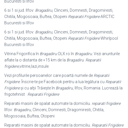
Bucuresti si Ilfov
6 si 1 si jud. Ilfov:
Bragadiru
, Clinceni, Domnesti, Dragomiresti,
Chitila, Mogosoaia, Buftea, Otopeni
Reparatii Frigidere
ARCTIC
Bucuresti si Ilfov
6 si 1 si jud. Ilfov:
Bragadiru
, Clinceni, Domnesti, Dragomiresti,
Chitila, Mogosoaia, Buftea, Otopeni
Reparatii Frigidere
Whirlpool
Bucuresti si Ilfov
Vitrina Frigorifica în
Bragadiru
OLX.ro în
Bragadiru
. Vezi anunturile
aflate la o distanta de +15 km de la
Bragadiru
.
Reparatii
frigidere
,vitrine,lazi,insule.
Vezi profilurile persoanelor care poartă numele de
Reparatii
Frigidere
. Înscrie-te pe Facebook pentru a lua legătura cu
Reparatii
Frigidere
şi cu alţii Trăieşte în
Bragadiru
, Ilfov, Romania. Lucrează la
frigotehnist ·
Reparatii Frigidere
Reparatii masini de spalat automate la domiciliu.
reparati frigidere
Ilfov:
Bragadiru
, Clinceni, Domnesti, Dragomiresti, Chitila,
Mogosoaia, Buftea, Otopeni
Reparatii masini de spalat automate la domiciliu.
Reparatii Frigidere