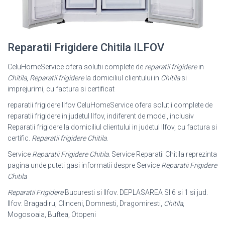
Reparatii Frigidere Chitila ILFOV
CeluHomeService ofera solutii complete de
reparatii frigidere
in
Chitila
,
Reparatii frigidere
la domiciliul clientului in
Chitila
si
imprejurimi, cu factura si certificat
reparatii frigidere Ilfov CeluHomeService ofera solutii complete de
reparatii frigidere in judetul Ilfov, indiferent de model, inclusiv
Reparatii frigidere la domiciliul clientului in judetul Ilfov, cu factura si
certific.
Reparatii frigidere Chitila
.
Service
Reparatii Frigidere Chitila
. Service Reparatii Chitila reprezinta
pagina unde puteti gasi informatii despre Service
Reparatii Frigidere
Chitila
Reparatii Frigidere
Bucuresti si Ilfov. DEPLASAREA SI 6 si 1 si jud.
Ilfov: Bragadiru, Clinceni, Domnesti, Dragomiresti,
Chitila
,
Mogosoaia, Buftea, Otopeni