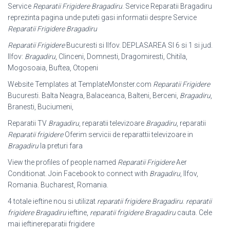
Service
Reparatii Frigidere Bragadiru
. Service Reparatii Bragadiru
reprezinta pagina unde puteti gasi informatii despre Service
Reparatii Frigidere Bragadiru
Reparatii Frigidere
Bucuresti si Ilfov. DEPLASAREA SI 6 si 1 si jud.
Ilfov:
Bragadiru
, Clinceni, Domnesti, Dragomiresti, Chitila,
Mogosoaia, Buftea, Otopeni
Website Templates at TemplateMonster.com
Reparatii Frigidere
Bucuresti. Balta Neagra, Balaceanca, Balteni, Berceni,
Bragadiru
,
Branesti, Buciumeni,
Reparatii TV
Bragadiru
, reparatii televizoare
Bragadiru
, reparatii
Reparatii frigidere
Oferim servicii de reparattii televizoare in
Bragadiru
la preturi fara
View the profiles of people named
Reparatii Frigidere
Aer
Conditionat. Join Facebook to connect with
Bragadiru
, Ilfov,
Romania. Bucharest, Romania.
4 totale ieftine nou si utilizat
reparatii frigidere Bragadiru
.
reparatii
frigidere Bragadiru
ieftine,
reparatii frigidere Bragadiru
cauta. Cele
mai ieftinereparatii frigidere