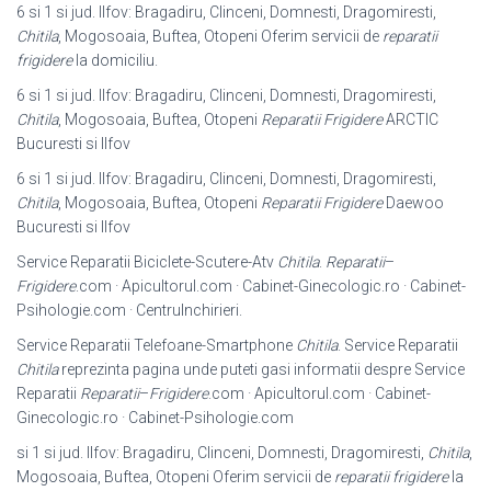
6 si 1 si jud. Ilfov: Bragadiru, Clinceni, Domnesti, Dragomiresti,
Chitila
, Mogosoaia, Buftea, Otopeni Oferim servicii de
reparatii
frigidere
la domiciliu.
6 si 1 si jud. Ilfov: Bragadiru, Clinceni, Domnesti, Dragomiresti,
Chitila
, Mogosoaia, Buftea, Otopeni
Reparatii Frigidere
ARCTIC
Bucuresti si Ilfov
6 si 1 si jud. Ilfov: Bragadiru, Clinceni, Domnesti, Dragomiresti,
Chitila
, Mogosoaia, Buftea, Otopeni
Reparatii Frigidere
Daewoo
Bucuresti si Ilfov
Service Reparatii Biciclete-Scutere-Atv
Chitila
.
Reparatii
–
Frigidere
.com · Apicultorul.com · Cabinet-Ginecologic.ro · Cabinet-
Psihologie.com · CentruInchirieri.
Service Reparatii Telefoane-Smartphone
Chitila
. Service Reparatii
Chitila
reprezinta pagina unde puteti gasi informatii despre Service
Reparatii
Reparatii
–
Frigidere
.com · Apicultorul.com · Cabinet-
Ginecologic.ro · Cabinet-
Psihologie.com
si 1 si jud. Ilfov: Bragadiru, Clinceni, Domnesti, Dragomiresti,
Chitila
,
Mogosoaia, Buftea, Otopeni Oferim servicii de
reparatii frigidere
la