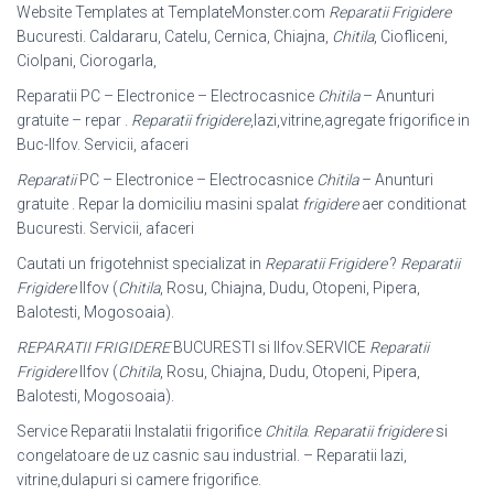
Website Templates at TemplateMonster.com
Reparatii Frigidere
Bucuresti. Caldararu, Catelu, Cernica, Chiajna,
Chitila
, Ciofliceni,
Ciolpani, Ciorogarla,
Reparatii PC – Electronice – Electrocasnice
Chitila
– Anunturi
gratuite – repar .
Reparatii frigidere
,lazi,vitrine,agregate frigorifice in
Buc-Ilfov. Servicii, afaceri
Reparatii
PC – Electronice – Electrocasnice
Chitila
– Anunturi
gratuite . Repar la domiciliu masini spalat
frigidere
aer conditionat
Bucuresti. Servicii, afaceri
Cautati un frigotehnist specializat in
Reparatii Frigidere
?
Reparatii
Frigidere
Ilfov (
Chitila
, Rosu, Chiajna, Dudu, Otopeni, Pipera,
Balotesti, Mogosoaia).
REPARATII FRIGIDERE
BUCURESTI si Ilfov.SERVICE
Reparatii
Frigidere
Ilfov (
Chitila
, Rosu, Chiajna, Dudu, Otopeni, Pipera,
Balotesti, Mogosoaia).
Service Reparatii Instalatii frigorifice
Chitila
.
Reparatii frigidere
si
congelatoare de uz casnic sau industrial. – Reparatii lazi,
vitrine,dulapuri si camere frigorifice.