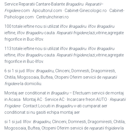
Service Reparatii Cantare-Balante
Bragadiru
.
Reparatii
–
Frigidere
.com · Apicultorul.com · Cabinet-Ginecologic.ro · Cabinet-
Psihologie.com · CentruInchirieri.ro
100 totale ieftine nou si utilizat ilfov
Bragadiru
. ilfov
Bragadiru
ieftine, ilfov
Bragadiru
cauta.
Reparatii frigidere
,lazi,vitrine,agregate
frigorifice in Buc-Ilfov.
113 totale ieftine nou si utilizat ilfov
Bragadiru
. ilfov
Bragadiru
ieftine, ilfov
Bragadiru
cauta.
Reparatii frigidere
,lazi,vitrine,agregate
frigorifice in Buc-Ilfov.
6 si 1 si jud. Ilfov:
Bragadiru
, Clinceni, Domnesti, Dragomiresti,
Chitila, Mogosoaia, Buftea, Otopeni Oferim servicii de
reparatii
frigidere
la domiciliu.
Montaj aer conditionat in
Bragadiru
– Efectuam servicii de montaj
in Acasa · Montaj AC · Service AC · Incarcare freon AUTO ·
Reparatii
Frigidere
· Contact Locuiti in
Bragadiru
v-ati cumparat aer
conditionat si nu gasiti echipa montaj aer
si 1 si jud. Ilfov:
Bragadiru
, Clinceni, Domnesti, Dragomiresti, Chitila,
Mogosoaia, Buftea, Otopeni Oferim servicii de
reparatii frigidere
la