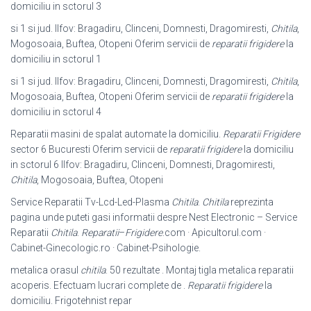
domiciliu in sctorul 3
si 1 si jud. Ilfov: Bragadiru, Clinceni, Domnesti, Dragomiresti,
Chitila
,
Mogosoaia, Buftea, Otopeni Oferim servicii de
reparatii frigidere
la
domiciliu in sctorul 1
si 1 si jud. Ilfov: Bragadiru, Clinceni, Domnesti, Dragomiresti,
Chitila
,
Mogosoaia, Buftea, Otopeni Oferim servicii de
reparatii frigidere
la
domiciliu in sctorul 4
Reparatii masini de spalat automate la domiciliu.
Reparatii Frigidere
sector 6 Bucuresti Oferim servicii de
reparatii frigidere
la domiciliu
in sctorul 6 Ilfov: Bragadiru, Clinceni, Domnesti, Dragomiresti,
Chitila
, Mogosoaia, Buftea, Otopeni
Service Reparatii Tv-Lcd-Led-Plasma
Chitila
.
Chitila
reprezinta
pagina unde puteti gasi informatii despre Nest Electronic – Service
Reparatii
Chitila
.
Reparatii
–
Frigidere
.com · Apicultorul.com ·
Cabinet-Ginecologic.ro · Cabinet-
Psihologie.
metalica orasul
chitila
. 50 rezultate . Montaj tigla metalica reparatii
acoperis. Efectuam lucrari complete de .
Reparatii frigidere
la
domiciliu. Frigotehnist repar