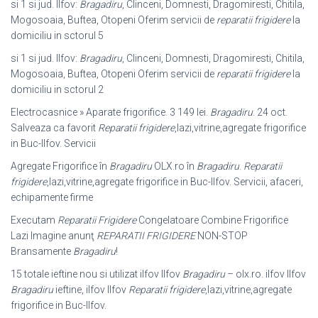
si 1 si jud. Ilfov:
Bragadiru
, Clinceni, Domnesti, Dragomiresti, Chitila,
Mogosoaia, Buftea, Otopeni Oferim servicii de
reparatii frigidere
la
domiciliu in sctorul 5
si 1 si jud. Ilfov:
Bragadiru
, Clinceni, Domnesti, Dragomiresti, Chitila,
Mogosoaia, Buftea, Otopeni Oferim servicii de
reparatii frigidere
la
domiciliu in sctorul 2
Electrocasnice » Aparate frigorifice. 3 149 lei.
Bragadiru
. 24 oct.
Salveaza ca favorit
Reparatii frigidere
,lazi,vitrine,agregate frigorifice
in Buc-Ilfov. Servicii
Agregate Frigorifice în
Bragadiru
OLX.ro în
Bragadiru
.
Reparatii
frigidere
,lazi,
vitrine,agregate frigorifice in Buc-Ilfov. Servicii, afaceri,
echipamente firme
Executam
Reparatii Frigidere
Congelatoare Combine Frigorifice
Lazi Imagine anunţ
REPARATII FRIGIDERE
NON-STOP
Bransamente
Bragadiru
!
15 totale ieftine nou si utilizat ilfov Ilfov
Bragadiru
– olx.ro. ilfov Ilfov
Bragadiru
ieftine, ilfov Ilfov
Reparatii frigidere
,lazi,vitrine,agregate
frigorifice in Buc-Ilfov.