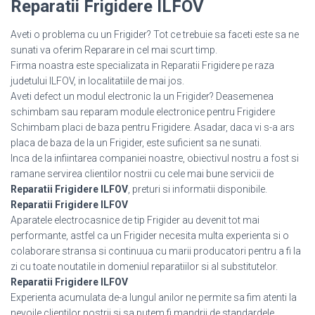
Reparatii Frigidere ILFOV
Aveti o problema cu un Frigider? Tot ce trebuie sa faceti este sa ne
sunati va oferim Reparare in cel mai scurt timp.
Firma noastra este specializata in Reparatii Frigidere pe raza
judetului ILFOV, in localitatiile de mai jos.
Aveti defect un modul electronic la un Frigider? Deasemenea
schimbam sau reparam module electronice pentru Frigidere
Schimbam placi de baza pentru Frigidere. Asadar, daca vi s-a ars
placa de baza de la un Frigider, este suficient sa ne sunati.
Inca de la infiintarea companiei noastre, obiectivul nostru a fost si
ramane servirea clientilor nostrii cu cele mai bune servicii de
Reparatii Frigidere ILFOV
, preturi si informatii disponibile.
Reparatii Frigidere ILFOV
Aparatele electrocasnice de tip Frigider au devenit tot mai
performante, astfel ca un Frigider necesita multa experienta si o
colaborare stransa si continuua cu marii producatori pentru a fi la
zi cu toate noutatile in domeniul reparatiilor si al substitutelor.
Reparatii Frigidere ILFOV
Experienta acumulata de-a lungul anilor ne permite sa fim atenti la
nevoile clientilor nostrii si sa putem fi mandrii de standardele