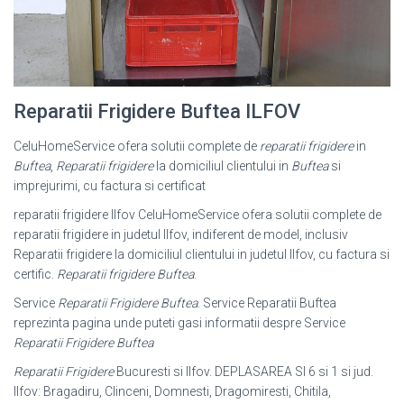
Reparatii Frigidere Buftea ILFOV
CeluHomeService ofera solutii complete de
reparatii frigidere
in
Buftea
,
Reparatii frigidere
la domiciliul clientului in
Buftea
si
imprejurimi, cu factura si certificat
reparatii frigidere Ilfov CeluHomeService ofera solutii complete de
reparatii frigidere in judetul Ilfov, indiferent de model, inclusiv
Reparatii frigidere la domiciliul clientului in judetul Ilfov, cu factura si
certific.
Reparatii frigidere Buftea
.
Service
Reparatii Frigidere Buftea
. Service Reparatii Buftea
reprezinta pagina unde puteti gasi informatii despre Service
Reparatii Frigidere Buftea
Reparatii Frigidere
Bucuresti si Ilfov. DEPLASAREA SI 6 si 1 si jud.
Ilfov: Bragadiru, Clinceni, Domnesti, Dragomiresti, Chitila,