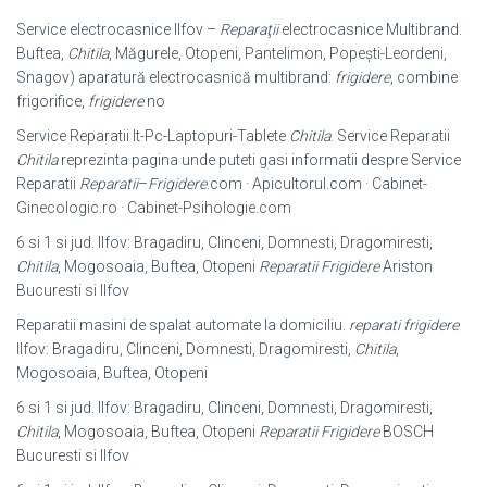
Service electrocasnice Ilfov –
Reparaţii
electrocasnice Multibrand.
Buftea,
Chitila
, Măgurele, Otopeni, Pantelimon, Popeşti-Leordeni,
Snagov) aparatură electrocasnică multibrand:
frigidere
, combine
frigorifice,
frigidere
no
Service Reparatii It-Pc-Laptopuri-Tablete
Chitila
. Service Reparatii
Chitila
reprezinta pagina unde puteti gasi informatii despre Service
Reparatii
Reparatii
–
Frigidere
.com · Apicultorul.com · Cabinet-
Ginecologic.ro · Cabinet-
Psihologie.com
6 si 1 si jud. Ilfov: Bragadiru, Clinceni, Domnesti, Dragomiresti,
Chitila
, Mogosoaia, Buftea, Otopeni
Reparatii Frigidere
Ariston
Bucuresti si Ilfov
Reparatii masini de spalat automate la domiciliu.
reparati frigidere
Ilfov: Bragadiru, Clinceni, Domnesti, Dragomiresti,
Chitila
,
Mogosoaia, Buftea, Otopeni
6 si 1 si jud. Ilfov: Bragadiru, Clinceni, Domnesti, Dragomiresti,
Chitila
, Mogosoaia, Buftea, Otopeni
Reparatii Frigidere
BOSCH
Bucuresti si Ilfov