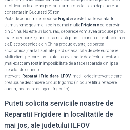
intotdeauna la acelasi pret sunt urmatoarele: Taxa deplasare si
constatare in Bucuresti 55 ron .
Piata de consum de produse
Frigidere
este foarte variata. In
ultima vreme gasim din ce in ce mai multe
Frigidere
care provin
din China. Nu este un lucru rau, deoarece vom avea produse pentru
toate buzunarele ,dar nici sa ne asteptam la o incredere absoluta in
ele.Electrocasnicele din China produc avantaj pe partea
economica ,dar la fiabilitate pierd detasat fata de cele europene.
Multi clienti pe care i-am ajutat au avut parte de efectul acestora
,mai exact am fost in imposibilitate de a face reparatia din lipsa
pieselor de schimb.
Interventii
Reparatii Frigidere ILFOV
: medii: orice interventie care
presupune deschidere circuit frigorific (inlocuire filtru, refacere
suduri, incarcare cu agent frigorific)
Puteti solicita serviciile noastre de
Reparatii Frigidere in localitatile de
mai jos, ale judetului ILFOV