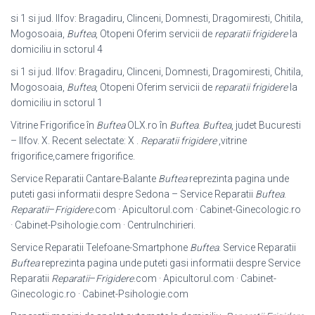
si 1 si jud. Ilfov: Bragadiru, Clinceni, Domnesti, Dragomiresti, Chitila,
Mogosoaia,
Buftea
, Otopeni Oferim servicii de
reparatii frigidere
la
domiciliu in sctorul 4
si 1 si jud. Ilfov: Bragadiru, Clinceni, Domnesti, Dragomiresti, Chitila,
Mogosoaia,
Buftea
, Otopeni Oferim servicii de
reparatii frigidere
la
domiciliu in sctorul 1
Vitrine Frigorifice în
Buftea
OLX.ro în
Buftea
.
Buftea
, judet Bucuresti
– Ilfov. X. Recent selectate: X .
Reparatii frigidere
,vitrine
frigorifice,camere frigorifice.
Service Reparatii Cantare-Balante
Buftea
reprezinta pagina unde
puteti gasi informatii despre Sedona – Service Reparatii
Buftea
.
Reparatii
–
Frigidere
.com · Apicultorul.com · Cabinet-Ginecologic.ro
· Cabinet-Psihologie.com · CentruInchirieri.
Service Reparatii Telefoane-Smartphone
Buftea
. Service Reparatii
Buftea
reprezinta pagina unde puteti gasi informatii despre Service
Reparatii
Reparatii
–
Frigidere
.com · Apicultorul.com · Cabinet-
Ginecologic.ro · Cabinet-
Psihologie.com