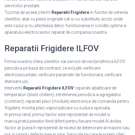
serviciilor prestate.
Tocmai de aceea oferim
Reparatii Frigidere
in functie de cererea
clientilor, atat cu piese originale cat si cu substitute, acolo unde
este cazul si nu afecteaza deloc functionarea in conditii optime a
aparatului electrocasnic reparat de compania noastra.
Reparatii Frigidere ILFOV
Firma noastra ofera clientilor sai servicii de revizie tehnica ILFOV
periodica pe baza de contract, ce include: verificare
electrosecuritate; verificare parametri de functionare; verificare
etansare usi;
Interventii
Reparatii Frigidere ILFOV
: reparatii abatitoare de
temperaturi (blast-chillere); intretinerea periodica a agregatelor
(contract); reparatii placi (module) electronice de comanda pentru
frigidere; montaj placi vaporizatoare cu sudura speciala;
In primul rand, primul factor este reprezentat de model si
marca,pretul pieselor fiind diferit pentru fiecare model.Al doilea
factor ar putea fi reprezentat de nivelul de deteriorare al masinii sau
pur si simplu defectiunea in sine. Serviciile pe care le putem oferi