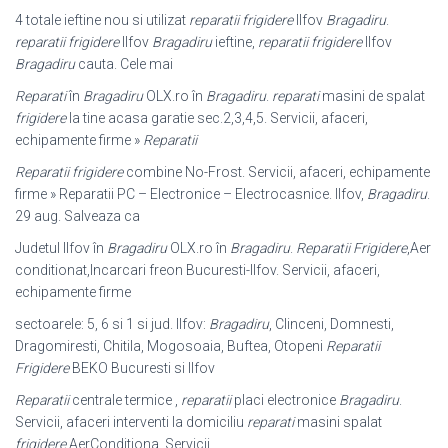
4 totale ieftine nou si utilizat
reparatii frigidere
Ilfov
Bragadiru
.
reparatii frigidere
Ilfov
Bragadiru
ieftine,
reparatii frigidere
Ilfov
Bragadiru
cauta. Cele mai
Reparati
în
Bragadiru
OLX.ro în
Bragadiru
.
reparati
masini de spalat
frigidere
la tine acasa garatie sec.2,3,4,5. Servicii, afaceri,
echipamente firme »
Reparatii
Reparatii frigidere
combine No-Frost. Servicii, afaceri, echipamente
firme » Reparatii PC – Electronice – Electrocasnice. Ilfov,
Bragadiru
.
29 aug. Salveaza ca
Judetul Ilfov în
Bragadiru
OLX.ro în
Bragadiru
.
Reparatii Frigidere
,Aer
conditionat,Incarcari freon Bucuresti-Ilfov. Servicii, afaceri,
echipamente firme
sectoarele: 5, 6 si 1 si jud. Ilfov:
Bragadiru
, Clinceni, Domnesti,
Dragomiresti, Chitila, Mogosoaia, Buftea, Otopeni
Reparatii
Frigidere
BEKO Bucuresti si Ilfov
Reparatii
centrale termice ,
reparatii
placi electronice
Bragadiru
.
Servicii, afaceri interventi la domiciliu
reparati
masini spalat
frigidere
AerConditiona. Servicii