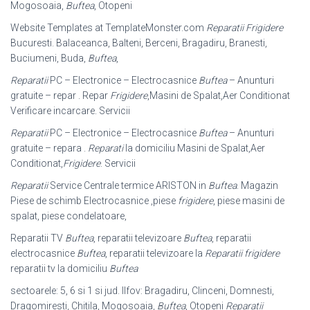
Mogosoaia,
Buftea
, Otopeni
Website Templates at TemplateMonster.com
Reparatii Frigidere
Bucuresti. Balaceanca, Balteni, Berceni, Bragadiru, Branesti,
Buciumeni, Buda,
Buftea
,
Reparatii
PC – Electronice – Electrocasnice
Buftea
– Anunturi
gratuite – repar . Repar
Frigidere
,Masini de Spalat,Aer Conditionat
Verificare incarcare. Servicii
Reparatii
PC – Electronice – Electrocasnice
Buftea
– Anunturi
gratuite – repara .
Reparati
la domiciliu Masini de Spalat,Aer
Conditionat,
Frigidere
. Servicii
Reparatii
Service Centrale termice ARISTON in
Buftea
. Magazin
Piese de schimb Electrocasnice ,piese
frigidere
, piese masini de
spalat, piese condelatoare,
Reparatii TV
Buftea
, reparatii televizoare
Buftea
, reparatii
electrocasnice
Buftea
, reparatii televizoare la
Reparatii frigidere
reparatii tv la domiciliu
Buftea
sectoarele: 5, 6 si 1 si jud. Ilfov: Bragadiru, Clinceni, Domnesti,
Dragomiresti, Chitila, Mogosoaia,
Buftea
, Otopeni
Reparatii