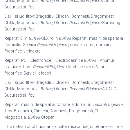
Chitila, Mogosoaia,
Buftea
, Otopeni
Reparatii Frigidere
Ariston
Bucuresti si Ilfov
6 si 1 si jud. Ilfov: Bragadiru, Clinceni, Domnesti, Dragomiresti,
Chitila, Mogosoaia,
Buftea
, Otopeni
Reparatii Frigidere
Samsung
Bucuresti si Ilfov
Reparati El în
Buftea
OLX.ro în
Buftea
. Reparatii masini de spalat la
domiciliu. Servicii
Reparatii frigidere
, congelatoare, combine
frigorifice, vitrine etc.
Reparatii PC – Electronice – Electrocasnice
Buftea
– Anunturi
gratuite – ilfov .
Reparatii Frigidere
-Combine-Lazi si Vitrine
frigorifice. Servicii, afaceri
6 si 1 si jud. Ilfov: Bragadiru, Clinceni, Domnesti, Dragomiresti,
Chitila, Mogosoaia,
Buftea
, Otopeni
Reparatii Frigidere
ARCTIC
Bucuresti si Ilfov
Reparatii masini de spalat automate la domiciliu.
reparati frigidere
Ilfov: Bragadiru, Clinceni, Domnesti, Dragomiresti, Chitila,
Mogosoaia,
Buftea
, Otopeni
filtru cafea, robot bucatarie, cuptor microunde, cuptoare electrice,