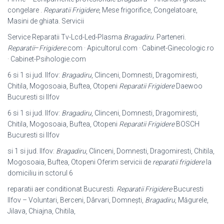
congelare .
Reparatii Frigidere
, Mese frigorifice, Congelatoare,
Masini de ghiata. Servicii
Service Reparatii Tv-Lcd-Led-Plasma
Bragadiru
. Parteneri.
Reparatii
–
Frigidere
.com · Apicultorul.com · Cabinet-Ginecologic.ro
· Cabinet-Psihologie.com
6 si 1 si jud. Ilfov:
Bragadiru
, Clinceni, Domnesti, Dragomiresti,
Chitila, Mogosoaia, Buftea, Otopeni
Reparatii Frigidere
Daewoo
Bucuresti si Ilfov
6 si 1 si jud. Ilfov:
Bragadiru
, Clinceni, Domnesti, Dragomiresti,
Chitila, Mogosoaia, Buftea, Otopeni
Reparatii Frigidere
BOSCH
Bucuresti si Ilfov
si 1 si jud. Ilfov:
Bragadiru
, Clinceni, Domnesti, Dragomiresti, Chitila,
Mogosoaia, Buftea, Otopeni Oferim servicii de
reparatii frigidere
la
domiciliu in sctorul 6
reparatii aer conditionat Bucuresti.
Reparatii Frigidere
Bucuresti
Ilfov – Voluntari, Berceni, Dârvari, Domnești,
Bragadiru
, Măgurele,
Jilava, Chiajna, Chitila,