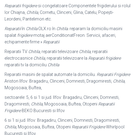
Reparatii frigidere
si congelatoare Componentele frigiderului si rolul
lor Chiajna,
Chitila
, Cornetu, Clinceni, Glina, Catelu, Popești-
Leordeni, Pantelimon etc.
Reparatii
în
Chitila
OLX.ro în
Chitila
. reparam la domiciliu masini
spalat
frigidere
motaj aerConditionatFreon. Servicii, afaceri,
echipamente firme »
Reparatii
Reparatii TV
Chitila
, reparatii televizoare
Chitila
, reparatii
electrocasnice
Chitila
, reparatii televizoare la
Reparatii frigidere
reparatii tv la domiciliu
Chitila
Reparatii masini de spalat automate la domiciliu.
Reparatii Frigidere
Ariston Ilfov: Bragadiru, Clinceni, Domnesti, Dragomiresti,
Chitila
,
Mogosoaia, Buftea,
sectoarele: 5, 6 si 1 si jud. Ilfov: Bragadiru, Clinceni, Domnesti,
Dragomiresti,
Chitila
, Mogosoaia, Buftea, Otopeni
Reparatii
Frigidere
BEKO Bucuresti si Ilfov
6 si 1 si jud. Ilfov: Bragadiru, Clinceni, Domnesti, Dragomiresti,
Chitila
, Mogosoaia, Buftea, Otopeni
Reparatii Frigidere
Whirlpool
Bucuresti si Ilfov