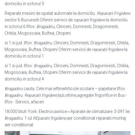
domiciliu in sctorul 3
Reparatii masini de spalat automate la domiciliu.
Reparatii Frigidere
sector 6 Bucuresti Oferim servicii de
reparatii frigidere
la domiciliu
in sctorul 6 Ilfov:
Bragadiru
, Clinceni, Domnesti, Dragomiresti,
Chitila, Mogosoaia, Buftea, Otopeni
si 1 si jud. Ilfov:
Bragadiru
, Clinceni, Domnesti, Dragomiresti, Chitila,
Mogosoaia, Buftea, Otopeni Oferim servicii de
reparatii frigidere
la
domiciliu in sctorul 1
si 1 si jud. Ilfov:
Bragadiru
, Clinceni, Domnesti, Dragomiresti, Chitila,
Mogosoaia, Buftea, Otopeni Oferim servicii de
reparatii frigidere
la
domiciliu in sctorul 4
Bragadiru
cauta. Cele mai ieftineArticole scolare – papetarie Ilfov
Bragadiru
.
Reparatii frigidere
,lazi,vitrine,agregate frigorifice in Buc-
Ilfov · Servicii, afaceri
18.000 btuh York. Electrocasnice » Aparate de climatizare. 5 091 lei.
Bragadiru
. 1 iul
REparatii frigidere
,aer conditionat reparatii montaj
aer conditionat.