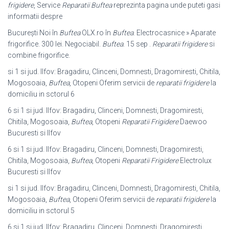
frigidere
, Service
Reparatii Buftea
reprezinta pagina unde puteti gasi
informatii despre
București Noi în
Buftea
OLX.ro în
Buftea
. Electrocasnice » Aparate
frigorifice. 300 lei. Negociabil.
Buftea
. 15 sep .
Reparatii frigidere
si
combine frigorifice.
si 1 si jud. Ilfov: Bragadiru, Clinceni, Domnesti, Dragomiresti, Chitila,
Mogosoaia,
Buftea
, Otopeni Oferim servicii de
reparatii frigidere
la
domiciliu in sctorul 6
6 si 1 si jud. Ilfov: Bragadiru, Clinceni, Domnesti, Dragomiresti,
Chitila, Mogosoaia,
Buftea
, Otopeni
Reparatii Frigidere
Daewoo
Bucuresti si Ilfov
6 si 1 si jud. Ilfov: Bragadiru, Clinceni, Domnesti, Dragomiresti,
Chitila, Mogosoaia,
Buftea
, Otopeni
Reparatii Frigidere
Electrolux
Bucuresti si Ilfov
si 1 si jud. Ilfov: Bragadiru, Clinceni, Domnesti, Dragomiresti, Chitila,
Mogosoaia,
Buftea
, Otopeni Oferim servicii de
reparatii frigidere
la
domiciliu in sctorul 5
6 si 1 si jud. Ilfov: Bragadiru, Clinceni, Domnesti, Dragomiresti,