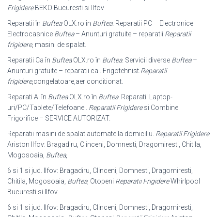
Frigidere
BEKO Bucuresti si Ilfov
Reparatii în
Buftea
OLX.ro în
Buftea
. Reparatii PC – Electronice –
Electrocasnice
Buftea
– Anunturi gratuite – reparatii
Reparatii
frigidere
, masini de spalat.
Reparatii Ca în
Buftea
OLX.ro în
Buftea
. Servicii diverse
Buftea
–
Anunturi gratuite – reparatii ca . Frigotehnist.
Reparatii
frigidere
,congelatoare,aer conditionat.
Reparati Al în
Buftea
OLX.ro în
Buftea
. Reparatii Laptop-
uri/PC/Tablete/
Telefoane .
Reparatii Frigidere
si Combine
Frigorifice – SERVICE AUTORIZAT.
Reparatii masini de spalat automate la domiciliu.
Reparatii Frigidere
Ariston Ilfov: Bragadiru, Clinceni, Domnesti, Dragomiresti, Chitila,
Mogosoaia,
Buftea
,
6 si 1 si jud. Ilfov: Bragadiru, Clinceni, Domnesti, Dragomiresti,
Chitila, Mogosoaia,
Buftea
, Otopeni
Reparatii Frigidere
Whirlpool
Bucuresti si Ilfov
6 si 1 si jud. Ilfov: Bragadiru, Clinceni, Domnesti, Dragomiresti,