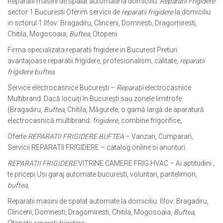
Reparatii masini de spalat automate la domiciliu.
Reparatii Frigidere
sector 1 Bucuresti Oferim servicii de
reparatii frigidere
la domiciliu
in sctorul 1 Ilfov: Bragadiru, Clinceni, Domnesti, Dragomiresti,
Chitila, Mogosoaia,
Buftea
, Otopeni
Firma specializata reparatii frigidere in Bucurest Preturi
avantajoase reparatii frigidere, profesionalism, calitate,
reparatii
frigidere buftea
.
Service electrocasnice Bucureşti –
Reparaţii
electrocasnice
Multibrand. Dacă locuiţi în Bucureşti sau zonele limitrofe
(Bragadiru,
Buftea
, Chitila, Măgurele, o gamă largă de aparatură
electrocasnică multibrand:
frigidere
, combine frigorifice,
Oferte
REPARATII FRIGIDERE BUFTEA
– Vanzari, Cumparari,
Servicii REPARATII FRIGIDERE – catalog online si anunturi.
REPARATII FRIGIDERE
VITRINE CAMERE FRIG HVAC – Ai aptitudini ,
te pricepi Usi garaj automate bucuresti, voluntari, pantelimon,
buftea
,
Reparatii masini de spalat automate la domiciliu. Ilfov: Bragadiru,
Clinceni, Domnesti, Dragomiresti, Chitila, Mogosoaia,
Buftea
,