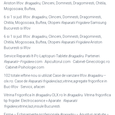
Ariston Ilfov:
Bragadiru
, Clinceni, Domnesti, Dragomiresti, Chitila,
Mogosoaia, Buftea,
6 si 1 si jud. Ilfov:
Bragadiru
, Clinceni, Domnesti, Dragomiresti,
Chitila, Mogosoaia, Buftea, Otopeni
Reparatii Frigidere
Samsung
Bucuresti si Ilfov
6 si 1 si jud. Ilfov:
Bragadiru
, Clinceni, Domnesti, Dragomiresti,
Chitila, Mogosoaia, Buftea, Otopeni
Reparatii Frigidere
Ariston
Bucuresti si Ilfov
Service Reparatii It-Pc-Laptopuri-Tablete
Bragadiru
. Parteneri.
Reparatii
–
Frigidere
.com · Apicultorul.com · Cabinet-Ginecologic.ro
· Cabinet-Psihologie.
com
102 totale ieftine nou si utilizat Case de vanzare Ilfov
Bragadiru
–
olx.ro. Case de
Reparatii frigidere
,lazi,vitrine,agregate frigorifice in
Buc-Ilfov · Servicii, afaceri
Vitrina Frigorifica în
Bragadiru
OLX.ro în
Bragadiru
. Vitrina frigorifica
tip frigider. Electrocasnice » Aparate .
Reparatii
frigidere
,vitrine,lazi,insule Bucuresti.
Firme – Echipamente profesionale
Bragadiru
– Anunturi gratuite –